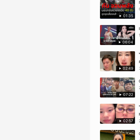
01:35
06:04
02:49
07:22
02:57