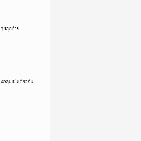
ง
นสุขสุดท้าย
องฮลุนเช่นเดียวกัน