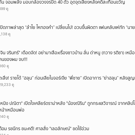
กัน จอมพลัง มอบกล้องวงจรปิด 40 ตัว อุดจุดเสี่ยงหลังคดีสะเทือนขวัญ
699 ดู
เปิดภาพล่าสุด “ลำไย ไหทองคำ” เปลี่ยนไป! อวบขึ้นผิดตา แฟนคลับแห่ทัก “นาย
1,138 ดู
ั่"จิน จรินทร์" เดือดจัด! อย่ามาเสือxเรื่องชาวบ้าน ลั่น ด่าหนู (กวาง รติชา) เหมือ
คนของผม จบ!!!
360 ดู
ตะลึง! รายได้ “ฮลุน” ก่อนเสียในจอร์เจีย “พี่ชาย” เปิดอาการ “ย่าฮลุน” หลังส
29,233 ดู
"หนิง ปณิตา" เปิดใจเคลียร์ดราม่าหลัง "น้องณิริน" ถูกกระแสวิจารณ์ จากคลิ
หน้าเหมือนพ่อ
240 ดู
ต้อม รชนีกร ชนะคดี! ศาลสั่ง "เลอลักษณ์" ชดใช้อ่วม