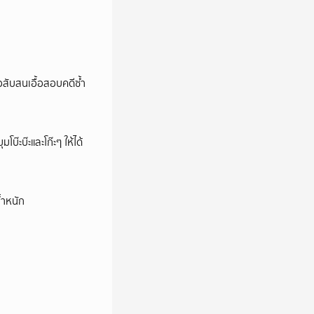
สับสนเอื้อสอบคดีซ้ำ
บ๊ะบ๊ะและโก๊ะๆ ให้ได้
้ำหนัก