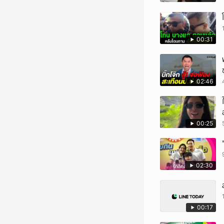
00:31
02:46
00:25
02:30
00:17