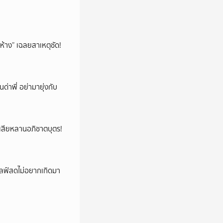
ห้าง” เฉลยสาเหตุชัด!
นด่าพี่ อย่ามายุ่งกับ
ูญเสียหลานอภิชาตบุตร!
ปไลฟ์สดไม่อยากเกิดมา