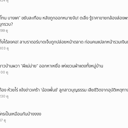
424 ดู
ยกเลิก
“โทน บางแค” ขยับสะเทือน หลังถูกออกหมายจับ! ตะลึง รู้ราคาขายกล้องส่องพ
บุกรวบ?
299 ดู
ทิ้งได้ลงคอ! ลาบราดอร์บาดเจ็บถูกปล่อยหน้าตลาด ก่อนคนแปลกหน้ารวมเงินช
303 ดู
ชาวบ้านผวา “ผีแม่ม่าย” ออกหาเหยื่อ แห่แขวนผ้าแดงทั้งหมู่บ้าน
100 ดู
ก้อง ห้วยไร่ แจ้งข่าวเศร้า 'น้องพั้นช์' ลูกสาวบุญธรรม เสียชีวิตจากอุบัติเหตุท
230 ดู
ใครเป็นเหมือนกันบ้างงงง
67 ดู