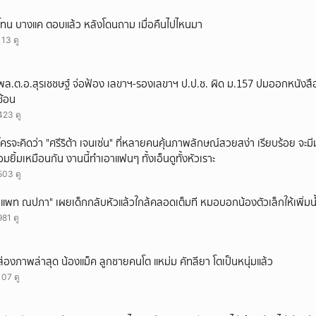
โทน บางแค ตอบแล้ว หลังโดนถาม เมื่อคืนไปไหนมา
113 ดู
พล.ต.อ.สุรเชชษฐ์ จ่อฟ้อง เลขาฯ-รองเลขาฯ ป.ป.ช. ผิด ม.157 ปมออกหนังสือ
ซ้อน
423 ดู
ใครจะคิดว่า "ศรีริต้า เจนเซ่น" ที่หลายคนคุ้นภาพลักษณ์สวยสง่า เรียบร้อย จะมีมุมโ
อมยิ้มเหมือนกัน งานนี้ทำเอาแฟนๆ ทั้งเอ็นดูทั้งหัวเราะ
503 ดู
"แพท ณปภา" เผยเด็กกลับหัวแล้วใกล้คลอดเต็มที หมอบอกน้องตัวเล็กให้เพิ่มน
981 ดู
ส่องภาพล่าสุด น้องแม็ค ลูกชายคนโต แหม่ม คัทลียา โตเป็นหนุ่มแล้ว
107 ดู