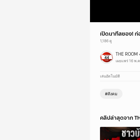
เปิดนาทีสยอง! ก
1,186 ดู
เปิดนาทีสยอง! ก่อนเก
THE ROOM 
#รถไฟ #ไฟไหม้ #ข่าว
เผยแพร่ 16 พ.ค
เล่นอัตโนมัติ
#สังคม
คลิปล่าสุดจาก