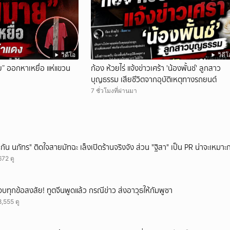
วิดีโอ
วิดีโ
ย” ออกหาเหยื่อ แห่แขวน
ก้อง ห้วยไร่ แจ้งข่าวเศร้า 'น้องพั้นช์' ลูกสาว
บุญธรรม เสียชีวิตจากอุบัติเหตุทางรถยนต์
7 ชั่วโมงที่ผ่านมา
"กัน นภัทร" ติดใจสายมัทฉะ เล็งเปิดร้านจริงจัง ส่วน "ฐิสา" เป็น PR น่าจะเหมาะก
672 ดู
จบทุกข้อสงสัย! ทูตจีนพูดแล้ว กรณีข่าว ส่งอาวุธให้กัมพูชา
8,555 ดู