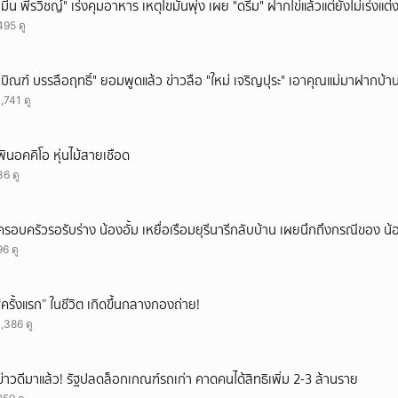
"มีน พีรวิชญ์" เร่งคุมอาหาร เหตุไขมันพุ่ง เผย "ดรีม" ฝากไข่แล้วแต่ยังไม่เร่งแต่
495 ดู
"บิณฑ์ บรรลือฤทธิ์" ยอมพูดแล้ว ข่าวลือ "ใหม่ เจริญปุระ" เอาคุณแม่มาฝากบ้า
1,741 ดู
พินอคคิโอ หุ่นไม้สายเชือด
36 ดู
ครอบครัวรอรับร่าง น้องอั้ม เหยื่อเรือมยุรีนารีกลับบ้าน เผยนึกถึงกรณีของ น้
96 ดู
“ครั้งแรก” ในชีวิต เกิดขึ้นกลางกองถ่าย!
1,386 ดู
ข่าวดีมาแล้ว! รัฐปลดล็อกเกณฑ์รถเก่า คาดคนได้สิทธิเพิ่ม 2-3 ล้านราย