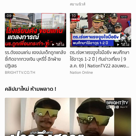
สยามนิวส์
09
10
วิดีโอ
วิดีโอ
รร.ดังขอนแก่น แจงปมเด็กถูกแกล้ง
ตร.เร่งหาแรงจูงใจมือยิv พบศึกษา
ชี้เกิดจากทวงเงิน บุหรี่จี้ อีกฝ่าย
ใช้อาวุธ 1-2 ปี | ทันข่าวเที่ยง | 9
ปฏิเสธ
ส.ค. 69 | NationTV22 สอบพยาน
แล้ว 17 ปาก เร่งตรวจมือถือและ
BRIGHTTV.CO.TH
Nation Online
หลักฐานที่เกิดเหตุ พบปัจจัยหลาย
ด้าน ทั้งครอบครัว โรงเรียน เพื่อน
คลิปมาใหม่ ห้ามพลาด !
และสื่อโซเ