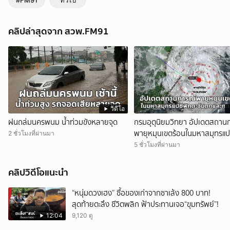
#FM91
ทั่วไป
คลิปล่าสุดจาก สวพ.FM91
วิดีโอ
ฝนถล่มนครพนม น้ำท่วมขังหลายจุด
กรมอุตุนิยมวิทยา อัปเดตสถาน
พายุหมุนเขตร้อนในมหาสมุทรแป
2 ชั่วโมงที่ผ่านมา
ตะวันตกและทะเลจีนใต้
5 ชั่วโมงที่ผ่านมา
คลิปวิดีโอแนะนำ
“หนุ่มดวงเฮง” ซื้อของเก่าจากซาเล้ง 800 บาท!
สุดท้ายตะลึง ชีวิตพลิก ฟ้าประทานเจอ“ขุมทรัพย์”!
12:04
9,120 ดู