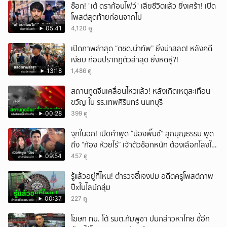
ช็อก! "เต้ ดราก้อนไฟว์" เสียชีวิตแล้ว ยิ่งเศร้า! เปิด
โพสต์สุดท้ายก่อนจากไป
05:41
4,120 ดู
เปิดภาพล่าสุด “ตชด.นำทัพ” ยิ่งน่าสลด! หลังคดี
เงียบ ก่อนปรากฎตัวล่าสุด ยิ่งหดหู่?!
13:18
1,486 ดู
สถานทูตจีนเคลื่อนไหวแล้ว! หลังเกิดเหตุสะเทือน
ขวัญ ใน รร.เทพศิรินทร์ นนทบุรี
00:28
399 ดู
จุกในอก! เปิดคำพูด “น้องพั๊นซ์” ลูกบุญธรรม พูด
ถึง “ก้อง ห้วยไร่” เจ้าตัวช็อกหนัก ต้องเลือกโลงให้
ลูก!
09:54
457 ดู
รู้แล้วอยู่ที่ไหน! ตำรวจชี้แจงปม อดีตครูโพสต์ภาพ
ปืxในไลน์กลุ่ม
00:37
227 ดู
โฆษก ทบ. โต้ รมต.กัมพูชา ปมกล่าวหาไทย ชี้อีก