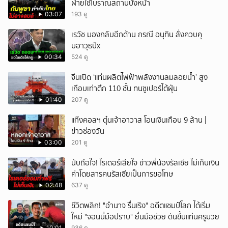
ฝ่ายใช้โบราณสถานบังหน้า
03:07
193 ดู
เรวัช มองกลับอีกด้าน กรณี อนุทิน สั่งควบคุ
มอาวุธปืx
00:34
524 ดู
จีนเปิด ‘แท่นผลิตไฟฟ้าพลังงานลมลอยน้ำ’ สูง
เกือบเท่าตึก 110 ชั้น ทนซูเปอร์ไต้ฝุ่น
01:40
207 ดู
แก๊งคอลฯ ตุ๋นเจ้าอาวาส โอนเงินเกือบ 9 ล้าน |
ข่าวช่องวัน
03:00
201 ดู
นับถือใจ! ไรเดอร์เสียใจ ข่าวพี่น้องรัสเซีย ไม่เก็บเงิน
ค่าโดยสารคนรัสเซียเป็นการขอโทษ
02:48
637 ดู
ชีวิตพลิก! "อำนาจ รื่นเริง" อดีตแชมป์โลก ได้เริ่ม
ใหม่ "จอนนี่มือปราบ" ยื่นมือช่วย ดันขึ้นแท่นครูมวย
10:01
936 ดู