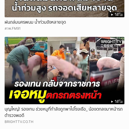
วิดีโอ
ฝนถล่มนครพนม น้ำท่วมขังหลายจุด
สวพ.FM91
วิดีโอ
บุญใหญ่! รองเทน ช่วยหมูที่กำลังถูกพาไปโรงเชือ_ น้องตกลงมาหน้ารถ
ตำรวจพอดี
BRIGHTTV.CO.TH