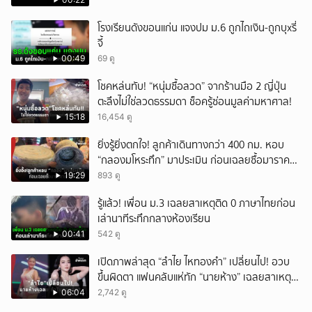
โรงเรียนดังขอนแก่น แจงปม ม.6 ถูกไถเงิน-ถูกบุxรี่
จี้
00:49
69 ดู
โชคหล่นทับ! “หนุ่มซื้อลวด” จากร้านมือ 2 ญี่ปุ่น
ตะลึงไม่ใช่ลวดธรรมดา ช็อครู้ซ่อนมูลค่ามหาศาล!
15:18
16,454 ดู
ยิ่งรู้ยิ่งตกใจ! ลูกค้าเดินทางกว่า 400 กม. หอบ
“กลองมโหระทึก” มาประเมิน ก่อนเฉลยซื้อมาราคา
เท่าไหร่?
19:29
893 ดู
รู้แล้ว! เพื่อน ม.3 เฉลยสาเหตุติด 0 ภาษาไทยก่อน
เล่านาทีระทึกกลางห้องเรียน
00:41
542 ดู
เปิดภาพล่าสุด “ลำไย ไหทองคำ” เปลี่ยนไป! อวบ
ขึ้นผิดตา แฟนคลับแห่ทัก “นายห้าง” เฉลยสาเหตุ
ชัด!
06:04
2,742 ดู