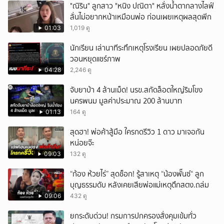
"ณิริน" ลูกสาว "หนิง ปณิตา" หลั่งน้ำตากลางไลฟ์
ลั่นไม่อยากหน้าเหมือนพ่อ ก่อนเผยเหตุผลสุดพีก
01:03
1,019 ดู
นักเรียน เล่านาทีระทึกเหตุโรงเรียน เผยปลอดภัยดี
วอนหยุดแชร์ภาพ
04:28
2,246 ดู
จับยาบ้า 4 ล้านเม็ด! นรข.สกัดล็อตใหญ่ริมโขง
นครพนม มูลค่าประมาณ 200 ล้านบาท
01:13
164 ดู
สุดฮา! พ่อค้าสู้มือ ใครกดรีวิว 1 ดาว มาเจอกัน
หน่อยจ๊ะ
09:03
132 ดู
“ก้อง ห้วยไร่” สุดช็อก! รู้สาเหตุ “น้องพั๊นซ์“ ลูก
บุญธรรมดับ หลังเคยเสียพ่อแม่เหตุตึกสตง.ถล่ม
09:06
432 ดู
ยกระดับด่วน! กรมการปกครองสั่งคุมเข้มทั่ว