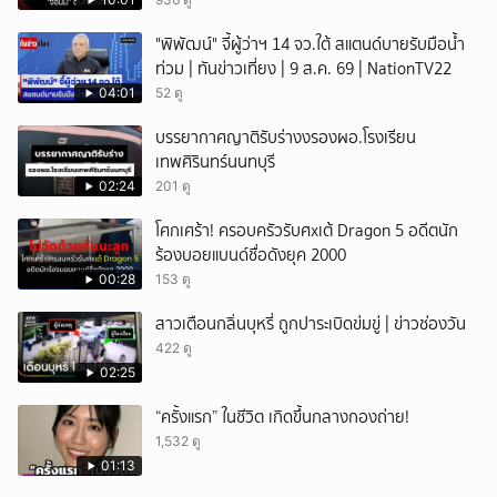
"พิพัฒน์" จี้ผู้ว่าฯ 14 จว.ใต้ สแตนด์บายรับมือน้ำ
ท่วม | ทันข่าวเที่ยง | 9 ส.ค. 69 | NationTV22
04:01
52 ดู
บรรยากาศญาติรับร่างงรองผอ.โรงเรียน
เทพศิรินทร์นนทบุรี
02:24
201 ดู
โศกเศร้า! ครอบครัวรับศxเต้ Dragon 5 อดีตนัก
ร้องบอยแบนด์ชื่อดังยุค 2000
00:28
153 ดู
สาวเตือนกลิ่นบุหรี่ ถูกปาระเบิดข่มขู่ | ข่าวช่องวัน
422 ดู
02:25
“ครั้งแรก” ในชีวิต เกิดขึ้นกลางกองถ่าย!
1,532 ดู
01:13