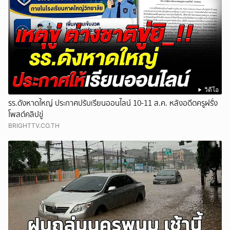
วิดีโอ
รร.ดังหาดใหญ่ ประกาศปรับเรียนออนไลน์ 10-11 ส.ค. หลังอดีตครูฝรั่ง
โพสต์คลิปขู่
BRIGHTTV.CO.TH