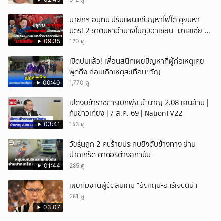
คนของผม จบ!!!
นายกฯ อนุทิน ปรับแผนแก้ปัญหาไฟใต้ คุยมหา
มิตร! 2 ชาติมหาอำนาจในภูมิอาเซียน “มาเลเซีย-
อินโดนีเซีย”
09:35
120 ดู
เปิดปมแล้ว! เพื่อนสนิทเผยปัญหาที่ผู้ก่อเหตุเคย
พูดถึง ก่อนเกิดเหตุสะเทือนขวัญ
00:40
1,770 ดู
เปิดงบข้าราชการเบิกพุ่ง บำนาญ 2.08 แสนล้าน |
ทันข่าวเที่ยง | 7 ส.ค. 69 | NationTV22
03:41
153 ดู
วัยรุ่นถูก 2 คนร้ายประกบยิงดับข้างทาง ย่าน
ปากเกร็ด คาดอริต่างสถาบัน
01:44
285 ดู
เผยทีมงานผู้ตัดสินเกม "อังกฤษ-อาร์เจนติน่า"
281 ดู
03:07