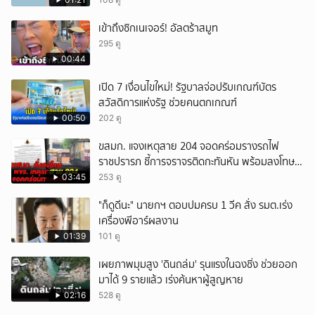
เสียเธอ”
เข้าถึงซิกเนเจอร์! อัลตร้าสมูท
295 ดู
00:44
เปิด 7 เงื่อนไขใหม่! รัฐบาลจ่อปรับเกณฑ์บัตร
สวัสดิการแห่งรัฐ ช่วยคนตกเกณฑ์
00:50
202 ดู
ขสมก. แจงเหตุสาย 204 จอดคร่อมรางรถไฟ
ราชปรารภ ชี้การจราจรติดกะทันหัน พร้อมลงโทษ
พขร. แล้ว
03:45
253 ดู
"ก็ดูดีนะ" นายกฯ ตอบปมครบ 1 วีค สั่ง รมต.เร่ง
เครื่องพีอาร์ผลงาน
01:39
101 ดู
เผยภาพมุมสูง 'ดินถล่ม' รุนแรงในฉงชิ่ง ช่วยออก
มาได้ 9 รายแล้ว เร่งค้นหาผู้สูญหาย
02:16
528 ดู