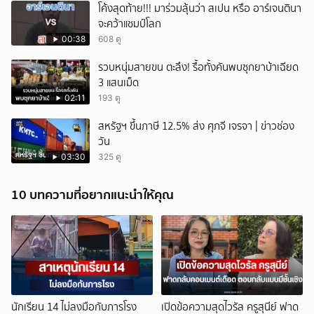
โค้งสุดท้าย!!! มาร่วมลุ้นว่า สเปน หรือ อาร์เจนตินา
จะคว้าแชมป์โลก
00:38
608 ดู
รวบหนุ่มสายขน ตะลึง! รื้อทั้งคันพบซุกยาบ้าเฉียด
3 แสนเม็ด
02:11
193 ดู
สหรัฐฯ ขึ้นภาษี 12.5% ส่ง ศุภจี เจรจา | ข่าวช่อง
วัน
03:30
325 ดู
10 บทความที่อยากแนะนำให้คุณ
นักเรียน 14 ไม่ลงมือกับภารโรง
เปิดข้อความสุดไวรัล ครูสุนีย์ ฟาด