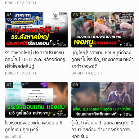
BRIGHTTV.CO.TH
05
06
วิดีโอ
วิดีโอ
รร.ดังหาดใหญ่ ประกาศปรับเรียน
บุญใหญ่! รองเทน ช่วยหมูที่กำลัง
ออนไลน์ 10-11 ส.ค. หลังอดีตครู
ถูกพาไปโรงเชือ_ น้องตกลงมาหน้า
ฝรั่งโพสต์คลิปขู่
รถตำรวจพอดี
BRIGHTTV.CO.TH
BRIGHTTV.CO.TH
07
08
วิดีโอ
วิดีโอ
โรงเรียนดังขอนแก่น แจงปม ม.6
รู้แล้ว! เพื่อน ม.3 เฉลยสาเหตุติด 0
ถูกไถเงิน-ถูกบุxรี่จี้
ภาษาไทยก่อนเล่านาทีระทึกกลาง
ห้องเรียน
สยามนิวส์