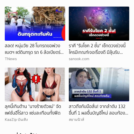
สลด! หนุ่มวัย 28 โบกรถขอพ่วง
ราศี "รับโชค 2 ชั้น" เช็กดวงช่วงนี้
แบตฯ แต่ดินทรุด รถ 6 ล้อเบียดร่าง
ใครมีเกณฑ์เจอเรื่องดี มีลุ้นรับ
ดับ
ความปัง
TNews
sanook.com
ลุคนี้เกินต้าน “นางร้ายตัวแม่” จัด
สาวถึงกับมือสั่น! จากลำดับ 132
แฟชั่นฮีโร่สาว แซ่บสะเทือนทั้งฟีด
ขึ้นที่ 1 ผลขึ้นบัญชีใหม่ สอบท้อง
ถิ่น
KaaZip บันเทิง
สยามนิวส์