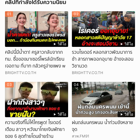
คลิปที่กำลังได้รับความนิยม
01
02
วิดีโอ
วิดีโอ
คลิปนี้มีน้ำตา! ครูสาวกลับจากก
รวบไรเดอร์ หลอกสาวพัฒนาการ
ทม. ซื้อของมาเซอร์ไพรส์นักเรียน
ช้า สารภาพออกอุบาย อ้างจะสอน
เจอถาม กี่บาท กลัวครูจ่ายแพง w
วิชานวด
BRIGHTTV.CO.TH
BRIGHTTV.CO.TH
03
04
วิดีโอ
วิดีโอ
ความจริงที่ไม่ให้ใครพูด! ไรเดอร์
ฝนถล่มนครพนม น้ำท่วมขังหลาย
เตือน สาวๆ หวังมาโกยเงินพัทยา
จุด
ซอย 6 สุดท้ายโดนย้ายร้าน
สวพ.FM91