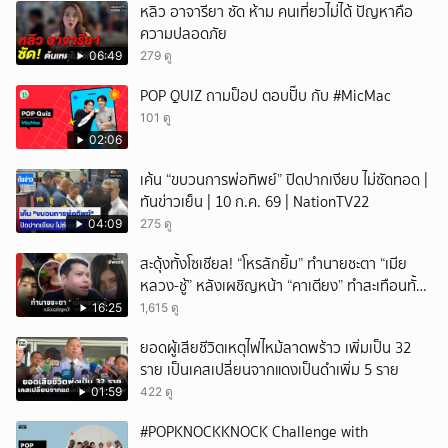
หลิว อาจารียา ซัด ห้าม คนเที่ยวไม่ได้ ปัญหาคือ
ความปลอดภัย
06:49
279 ดู
POP QUIZ ถามป็อป ตอบปั๊บ กับ #MicMac
101 ดู
02:06
เค้น “ขบวนการพ่อทิพย์” ปิดปากเงียบ ไม่ซัดทอด |
ทันข่าวเย็น | 10 ก.ค. 69 | NationTV22
04:09
275 ดู
สะดุ้งทั้งโซเชียล! “โหรลักยิ้ม” ทำนายชะตา “เมีย
หลวง-ชู้” หลังเผชิญหน้า “คาเตียง” ทำสะเทือนทั้ง
ประเทศ
16:25
1,615 ดู
ยอดผู้เสียชีวิตเหตุไฟไหม้ลาดพร้าว เพิ่มเป็น 32
ราย เป็นเคสเปลี่ยนจากแดงเป็นดำเพิ่ม 5 ราย
01:59
422 ดู
#POPKNOCKKNOCK Challenge with