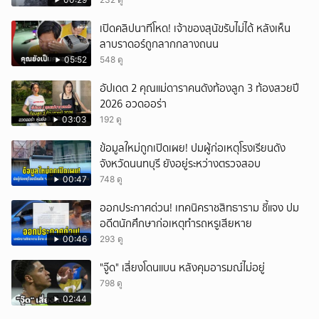
เปิดคลิปนาทีโหด! เจ้าของสุนัขรับไม่ได้ หลังเห็น
ลาบราดอร์ถูกลากกลางถนน
05:52
548 ดู
อัปเดต 2 คุณแม่ดาราคนดังท้องลูก 3 ท้องสวยปี
2026 อวดออร่า
03:03
192 ดู
ข้อมูลใหม่ถูกเปิดเผย! ปมผู้ก่อเหตุโรงเรียนดัง
จังหวัดนนทบุรี ยังอยู่ระหว่างตรวจสอบ
00:47
748 ดู
ออกประกาศด่วน! เทคนิคราชสิทธาราม ชี้แจง ปม
อดีตนักศึกษาก่อเหตุทำรถหรูเสียหาย
00:46
293 ดู
"จู๊ด" เสี่ยงโดนแบน หลังคุมอารมณ์ไม่อยู่
798 ดู
02:44