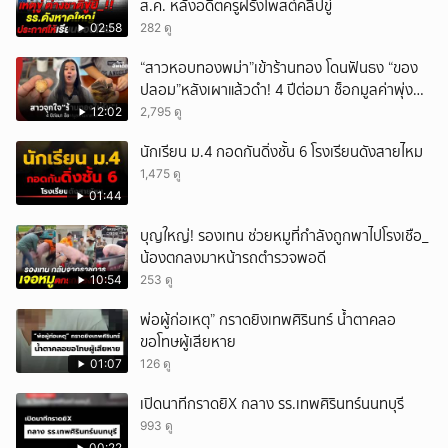
ส.ค. หลังอดีตครูฝรั่งโพสต์คลิปขู่
02:58
282 ดู
“สาวหอบทองพม่า”เข้าร้านทอง โดนฟันธง “ของ
ปลอม”หลังเผาแล้วดำ! 4 ปีต่อมา ช็อกมูลค่าพุ่ง
มหาศาล!
12:02
2,795 ดู
นักเรียน ม.4 กอดกันดิ่งชั้น 6 โรงเรียนดังสายไหม
1,475 ดู
01:44
บุญใหญ่! รองเทน ช่วยหมูที่กำลังถูกพาไปโรงเชือ_
น้องตกลงมาหน้ารถตำรวจพอดี
10:54
253 ดู
พ่อผู้ก่อเหตุ” กราดยิงเทพศิรินทร์ น้ำตาคลอ
ขอโทษผู้เสียหาย
01:07
126 ดู
เปิดนาทีกราดยิX กลาง รร.เทพศิรินทร์นนทบุรี
993 ดู
00:22