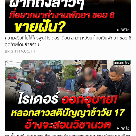
วิดีโอ
ความจริงที่ไม่ให้ใครพูด! ไรเดอร์ เตือน สาวๆ หวังมาโกยเงินพัทยา ซอย 6
สุดท้ายโดนย้ายร้าน
BRIGHTTV.CO.TH
วิดีโอ