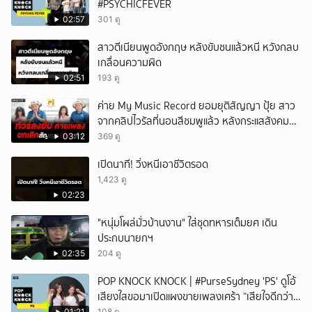
#PSYCHICFEVER
02:57
301 ดู
สาวตีเนียนพูดอังกฤษ หลังขับชนแล้วหนี หวังกลบ
เกลื่อนความผิด
02:51
193 ดู
ค่าย My Music Record ยอมยุติสัญญา ปุ้ย สาว
จากคลิปไวรัลที่นอนสีชมพูแล้ว หลังกระแสสังคม
และคนในวงการวิจารณ์เรื่องความเหมาะสม
03:12
369 ดู
เปิดนาที! วิ่งหนีเอาชีวิตรอด
1,423 ดู
02:23
"หนุ่มโผล่มั่วบ้านงาน" ใส่ชุดทหารเต็มยศ เดิน
ประกบนายกฯ
02:35
204 ดู
POP KNOCK KNOCK | #PurseSydney 'PS' ดูโอ้
เสียงใสขอมาเปิดแผงขายเพลงเศร้า “เสียใจดีกว่า
01:21
108 ดู