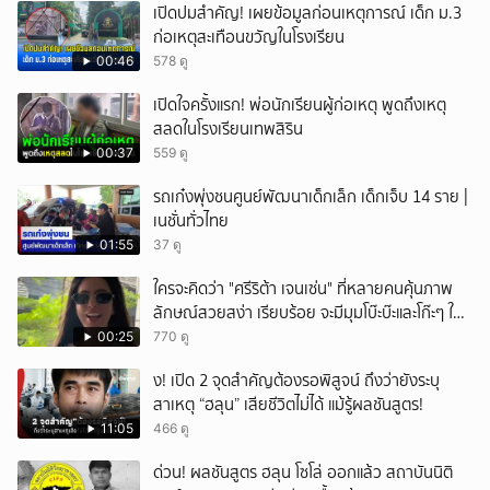
เปิดปมสำคัญ! เผยข้อมูลก่อนเหตุการณ์ เด็ก ม.3
ก่อเหตุสะเทือนขวัญในโรงเรียน
00:46
578 ดู
เปิดใจครั้งแรก! พ่อนักเรียนผู้ก่อเหตุ พูดถึงเหตุ
สลดในโรงเรียนเทพสิริน
00:37
559 ดู
รถเก๋งพุ่งชนศูนย์พัฒนาเด็กเล็ก เด็กเจ็บ 14 ราย |
เนชั่นทั่วไทย
01:55
37 ดู
ใครจะคิดว่า "ศรีริต้า เจนเซ่น" ที่หลายคนคุ้นภาพ
ลักษณ์สวยสง่า เรียบร้อย จะมีมุมโบ๊ะบ๊ะและโก๊ะๆ ให้
ได้อมยิ้มเหมือนกัน งานนี้ทำเอาแฟนๆ ทั้งเอ็นดูทั้ง
00:25
770 ดู
หัวเราะ
ึ้ง! เปิด 2 จุดสำคัญต้องรอพิสูจน์ ถึงว่ายังระบุ
สาเหตุ “ฮลุน” เสียชีวิตไม่ได้ แม้รู้ผลชันสูตร!
11:05
466 ดู
ด่วน! ผลชันสูตร ฮลุน โซโล่ ออกแล้ว สถาบันนิติ