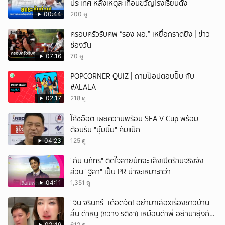
ประเทศ หลังเหตุสะเทือนขวัญโรงเรียนดัง
ยกเลิก
00:44
200 ดู
ครอบครัวรับศพ “รอง ผอ.” เหยื่อกราดยิง | ข่าว
ช่องวัน
07:16
70 ดู
POPCORNER QUIZ | ถามป็อปตอบปั๊บ กับ
#ALALA
02:17
218 ดู
โค้ชอ๊อต เผยความพร้อม SEA V Cup พร้อม
ต้อนรับ "บุ๋มบิ๋ม" คัมแบ็ก
04:23
125 ดู
"กัน นภัทร" ติดใจสายมัทฉะ เล็งเปิดร้านจริงจัง
ส่วน "ฐิสา" เป็น PR น่าจะเหมาะกว่า
04:11
1,351 ดู
ั่"จิน จรินทร์" เดือดจัด! อย่ามาเสือxเรื่องชาวบ้าน
ลั่น ด่าหนู (กวาง รติชา) เหมือนด่าพี่ อย่ามายุ่งกับ
02:49
612 ดู