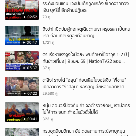
รร.ดังขอนแก่น แจงปมเด็กถูกแกล้ง ชี้เกิดจากทวง
เงิน บุหรี่จี้ อีกฝ่ายปฏิเสธ
02:52
70 ดู
ถึงว่า! เปิดปมผู้ก่อเหตุเดินตามหา ครูอรสา เป็นคน
แรก ก่อนเกิดเหตุสะเทือนขวัญ
00:47
1,721 ดู
ตร.เร่งหาแรงจูงใจมือยิv พบศึกษาใช้อาวุธ 1-2 ปี |
ทันข่าวเที่ยง | 9 ส.ค. 69 | NationTV22 สอบ
พยานแล้ว 17 ปาก เร่งตรวจมือถือและหลักฐานที่
06:37
37 ดู
เกิดเหตุ พบปัจจัยหลายด้าน ทั้งครอบครัว โรงเรียน
ตะลึง! รายได้ “ฮลุน” ก่อนเสียในจอร์เจีย “พี่ชาย”
เพื่อน และสื่อโซเ
เปิดอาการ “ย่าฮลุน” หลังสูญเสียหลานอภิชาต
บุตร!
07:22
29,580 ดู
หนุ่ม สอนวิธีป้องกัน ถ้าเจอตำรวจยัดย_ เรามีสิทธิ
ไม่ให้การ จนท.ทำอะไรมั่วซั่วไม่ได้
09:41
323 ดู
กรมอุตุนิยมวิทยา อัปเดตสถานการณ์พายุหมุน