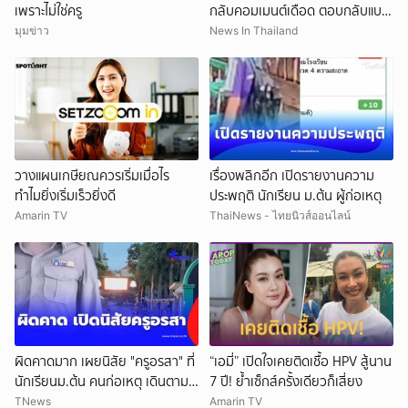
เพราะไม่ใช่ครู
กลับคอมเมนต์เดือด ตอบกลับแบบ
มีชั้นเชิง
มุมข่าว
News In Thailand
วางแผนเกษียณควรเริ่มเมื่อไร
เรื่องพลิกอีก เปิดรายงานความ
ทำไมยิ่งเริ่มเร็วยิ่งดี
ประพฤติ นักเรียน ม.ต้น ผู้ก่อเหตุ
Amarin TV
ThaiNews - ไทยนิวส์ออนไลน์
ผิดคาดมาก เผยนิสัย "ครูอรสา" ที่
“เอมี่” เปิดใจเคยติดเชื้อ HPV สู้นาน
นักเรียนม.ต้น คนก่อเหตุ เดินตาม
7 ปี! ย้ำเซ็กส์ครั้งเดียวก็เสี่ยง
หา
TNews
Amarin TV