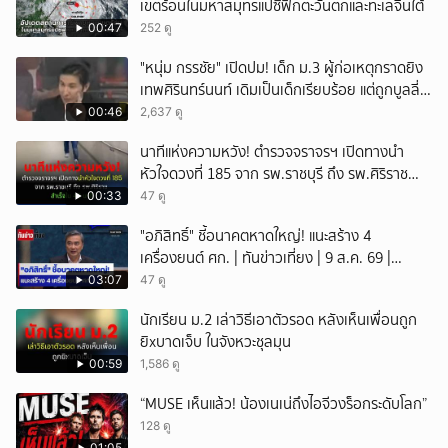
เขตร้อนในมหาสมุทรแปซิฟิกตะวันตกและทะเลจีนใต้
00:47
252 ดู
"หนุ่ม กรรชัย" เปิดปม! เด็ก ม.3 ผู้ก่อเหตุกราดยิง
เทพศิรินทร์นนท์ เดิมเป็นเด็กเรียบร้อย แต่ถูกบูลลี่
หนัก คาดแรงกดดันสะสมกลายเป็นแรงแค้น จนก่อ
00:46
2,637 ดู
เหตุสลด
นาทีแห่งความหวัง! ตำรวจจราจรฯ เปิดทางนำ
หัวใจดวงที่ 185 จาก รพ.ราชบุรี ถึง รพ.ศิริราช
สำเร็จใน 48 นาที
00:33
47 ดู
"อภิสิทธิ์" ชี้อนาคตหาดใหญ่! แนะสร้าง 4
เครื่องยนต์ ศก. | ทันข่าวเที่ยง | 9 ส.ค. 69 |
NationTV22
03:07
47 ดู
นักเรียน ม.2 เล่าวิธีเอาตัวรอด หลังเห็นเพื่อนถูก
ยิxบาดเจ็บ ในจังหวะชุลมุน
00:59
1,586 ดู
“MUSE เห็นแล้ว! น้องเนเน่ถึงไอจีวงร็อกระดับโลก”
128 ดู
01:05