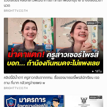
รวบไรเดอร์ หลอกสาวพัฒนาการช้า สารภาพออกอุบาย อ้างจะสอนวิชา
นวด
BRIGHTTV.CO.TH
วิดีโอ
คลิปนี้มีน้ำตา! ครูสาวกลับจากกทม. ซื้อของมาเซอร์ไพรส์นักเรียน เจอ
ถาม กี่บาท กลัวครูจ่ายแพง w
BRIGHTTV.CO.TH