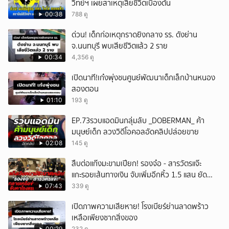
วิทย์ฯ เผยสาเหตุเสียชีวิตเบื้องต้น
00:38
788 ดู
ด่วน! เด็กก่อเหตุกราดยิงกลาง รร. ดังย่าน
จ.นนทบุรี พบเสียชีวิตแล้ว 2 ราย
00:34
4,356 ดู
เปิดนาที!เก๋งพุ่งชนศูนย์พัฒนาเด็กเล็กบ้านหนอง
สองตอน
01:10
193 ดู
EP.73รวบแอดมินกลุ่มลับ _DOBERMAN_ ค้า
มนุษย์เด็ก ลวงวิดีโอคอลอัดคลิปปล่อยขาย
02:08
145 ดู
สืบต่อแก๊งมะขามเปียก! รองจ๋อ - สารวัตรแจ๊ะ
แกะรอยเส้นทางเงิน จับเพิ่มอีกหิ้ว 1.5 แสน ยัด
สินบน
07:43
339 ดู
เปิดภาพความเสียหาย! โรงเบียร์ย่านลาดพร้าว
เหลือเพียงซากสิ่งของ
00:29
232 ดู