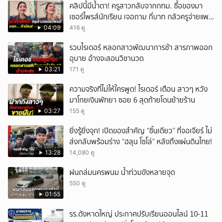
คลิปนี้มีน้ำตา! ครูสาวกลับจากกทม. ซื้อของมา
เซอร์ไพรส์นักเรียน เจอถาม กี่บาท กลัวครูจ่ายแพง
w
04:09
416 ดู
รวบไรเดอร์ หลอกสาวพัฒนาการช้า สารภาพออก
อุบาย อ้างจะสอนวิชานวด
03:21
171 ดู
ความจริงที่ไม่ให้ใครพูด! ไรเดอร์ เตือน สาวๆ หวัง
มาโกยเงินพัทยา ซอย 6 สุดท้ายโดนย้ายร้าน
03:27
155 ดู
ยิ่งรู้ยิ่งจุก! เปิดของสำคัญ “ชิ้นเดียว” ที่จอเจียร์ ไม่
ส่งกลับพร้อมร่าง “ฮลุน โซโล่” หลังถึงแผ่นดินไทย!
13:28
14,080 ดู
ฝนถล่มนครพนม น้ำท่วมขังหลายจุด
550 ดู
01:55
รร.ดังหาดใหญ่ ประกาศปรับเรียนออนไลน์ 10-11