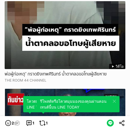
วิดีโอ
พ่อผู้ก่อเหตุ” กราดยิงเทพศิรินทร์ น้ำตาคลอขอโทษผู้เสียหาย
THE ROOM 44 CHANNEL
โควตมุมมองของคุณผ่านคอนเทนต์นี้บน
รีโพสต์หรือโควตมุมมองของคุณผ่านคอน
LINE TODAY
เทนต์นี้บน LINE TODAY
2
1
1