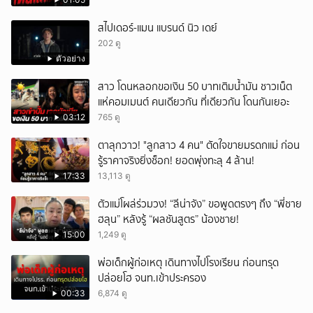
สไปเดอร์-แมน แบรนด์ นิว เดย์
202 ดู
ตัวอย่าง
สาว โดนหลอกขอเงิน 50 บาทเติมน้ำมัน ชาวเน็ต
แห่คอมเมนต์ คนเดียวกัน ที่เดียวกัน โดนกันเยอะ
03:12
765 ดู
ตาลุกวาว! "ลูกสาว 4 คน" ตัดใจขายมรดกแม่ ก่อน
รู้ราคาจริงยิ่งช็อก! ยอดพุ่งทะลุ 4 ล้าน!
17:33
13,113 ดู
ตัวแม่โผล่ร่วมวง! “ลีน่าจัง” ขอพูดตรงๆ ถึง “พี่ชาย
ฮลุน” หลังรู้ “ผลชันสูตร” น้องชาย!
15:00
1,249 ดู
พ่อเด็กผู้ก่อเหตุ เดินทางไปโรงเรียน ก่อนทรุด
ปล่อยโฮ จนท.เข้าประครอง
00:33
6,874 ดู