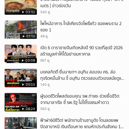
เมตร | ข่าวช่องวัน
03:52
540 ดู
ไฟไหม้อาคาร ใกล้เคียงวัดโพธิ์แก้ว ซอยพระราม 2
ซอย 1
01:10
48 ดู
เปิด 6 ดาราชายจีนเกิดหลังปี 90 รวยที่สุดปี 2026
สร้างมูลค่าให้ได้อย่างมหาศาล
03:08
667 ดู
มงคลกิตติ์ ยื่นนายกฯ อนุทิน สอบงบ ศธ. ส่อ
ทุจริตหมื่นล้าน จี้ อนุทิน ตรวจสอบตัวเองสมัยดูแล
ศธ.
05:05
140 ดู
ผู้รอดชีวิตโพสต์ขอบคุณ รพ.ท่าแซะ ช่วยยื้อชีวิต
จากมาลาเรีย ชี้ รพ.รัฐ ไม่ใช่โรงแรมห้าดาว
08:24
563 ดู
ฟ้าผ่า60ชีวิต! พนักงานร้านชาบูดัง โดนลอยแพ
ปิดสาขาหนี เงินเดือนหาย แถมหักประกันสังคม 11