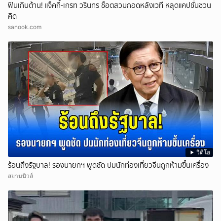
ฟินเกินต้าน! แจ็คกี้-เกรท วรินทร ช็อตสวมกอดหลังเวที หลุดแคปชั่นชวน
คิด
sanook.com
วิดีโอ
ร้อนถึงรัฐบาล! รองนายกฯ พูดชัด ปมนักท่องเที่ยวจีนถูกห้ามขึ้นเครื่อง
สยามนิวส์