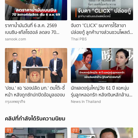
ราคาน้ำมันวันที่ 6 ส.ค. 2569
จับตา “CLICX” ธนาคารไร้สาขา
เบนซิน-แก๊สโซฮอล์ ลดลง 70
ปล่อยกู้ ลูกค้าบางส่วนชวนโพสต์
สตางค์ต่อลิตร
เบี้ยวหนี้
sanook.com
Thai PBS
'ปชน.' แฉ 'รองปลัด มท.' ตบโต๊ะ-ชี้
นักแสดงรุ่นใหญ่วัย 61 ปี แฉหนุ่ม
หน้า หลังถูกซักปกปิดข้อมูลของบ
รุ่นลูกหลอกรัก หลังเงินหลักล้าน
รู้ทันฟาดกลับทันที (ข่าวต่าง
กรุงเทพธุรกิจ
News In Thailand
ประเทศ)
คลิปที่กำลังได้รับความนิยม
01
02