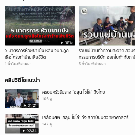
วิดีโอ
5 มาตรการห้วยขาแข้ง หลัง จนท.ถูก
รวบแม่บ้านทำความสะอาด สวมร
เสือโคร่งทำร้ายเสียชีวิต
กรรมการบริษัท ออกใบกำกับภา
จำนวน 535 ฉบับ รัฐเสียหายกว่
1 ชั่วโมงที่ผ่านมา
5 ชั่วโมงที่ผ่านมา
ล้านบาท
คลิปวิดีโอแนะนำ
ครอบครัวรับร่าง “ฮลุน โซโล่” ถึงไทย
106 ดู
01:21
เคลื่อนศพ 'ฮลุน โซโล่' ถึง สถาบันนิติวิทยาศาสตร์
147 ดู
02:34