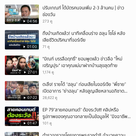
ปรับเกณฑ์ ได้บัตรคนจนเพิ่ม 2-3 ล้านคน | ข่าว
ช่องวัน
04:56
273 ดู
ถึงบ้านเกิดแล้ว! นาทีเคลื่อนร่าง ฮลุน โซโล่ หลัง
เสียชีวิตปริศนาที่จอร์เจีย
01:00
71 ดู
"บิณฑ์ บรรลือฤทธิ์" ยอมพูดแล้ว ข่าวลือ "ใหม่
เจริญปุระ" เอาคุณแม่มาฝากบ้านสุขสุดท้าย
27:01
1,174 ดู
ตะลึง! รายได้ “ฮลุน” ก่อนเสียในจอร์เจีย “พี่ชาย”
เปิดอาการ “ย่าฮลุน” หลังสูญเสียหลานอภิชาต
บุตร!
07:22
28,622 ดู
EP 79”สายคอนเทนต์“ ต้องระวัง‼️ คลิปหรือ
รูปภาพของคุณอาจกลายเป็นข้อมูลให้ ”มิจฉาชีพ“
นำไปใช้ได้
01:47
101 ดู
ตำรวจจราจรโครงการพระราชดำริ อำนวยความ