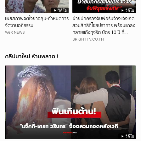
วิดีโอ
วิดีโอ
เผยสภาพจิตใจย่าฮลุน-กำหนดการ
ฝ่ายปกครองจับพ่อรับจ้างแจ้งเกิด
จัดงานอภิธรรม
สวมสิทธิที่ไชยปราการ พร้อมแถลง
ทลายแก๊งทุจริต บัตร 10 ปี ที่
WeR NEWS
แม่สอด
BRIGHTTV.CO.TH
คลิปมาใหม่ ห้ามพลาด !
วิดีโอ