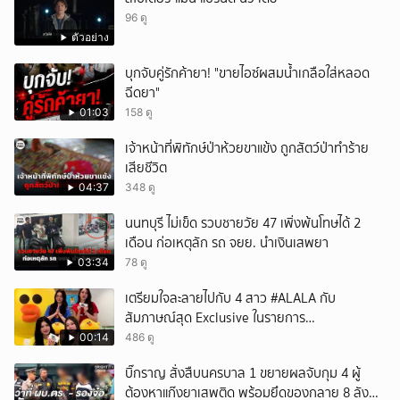
96 ดู
ตัวอย่าง
บุกจับคู่รักค้ายา! "ขายไอซ์ผสมน้ำเกลือใส่หลอด
ฉีดยา"
01:03
158 ดู
เจ้าหน้าที่พิทักษ์ป่าห้วยขาแข้ง ถูกสัตว์ป่าทำร้าย
เสียชีวิต
04:37
348 ดู
นนทบุรี ไม่เข็ด รวบชายวัย 47 เพิ่งพ้นโทษได้ 2
เดือน ก่อเหตุลัก รถ จยย. นำเงินเสพยา
03:34
78 ดู
เตรียมใจละลายไปกับ 4 สาว #ALALA กับ
สัมภาษณ์สุด Exclusive ในรายการ
#POPCORNER เร็ว ๆ นี้ที่ #LINETODAYPOP
00:14
486 ดู
บิ๊กราญ สั่งสืบนครบาล 1 ขยายผลจับกุม 4 ผู้
ต้องหาแก๊งยาเสพติด พร้อมยึดของกลาย 8 ลัง