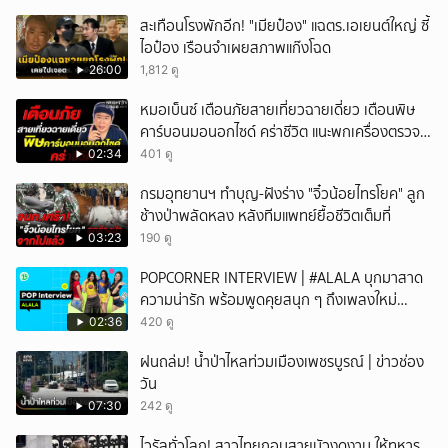
สะเทือนโรงพักอีก! "เมียป๋อง" แฉตร.เอเยนต์ใหญ่ ซี้
ไอป๋อง เรือนจำเผยสภาพแก๊งโฉด
26:00
1,812 ดู
หมอเบ็นซ์ เตือนภัยสายเที่ยวฉายเดี่ยว เตือนพิษ
คาร์บอนมอนอกไซด์ คร่าชีวิต แนะพกเครื่องตรวจ
วัดติดตัว
02:34
401 ดู
กรมอุทยานฯ ทำบุญ-ฝังร่าง "จิ๋วน้อยไทรโยค" ลูก
ช้างป่าพลัดหลง หลังทีมแพทย์ยื้อชีวิตเต็มที่
03:23
190 ดู
POPCORNER INTERVIEW | #ALALA บุกมาสาด
ความน่ารัก พร้อมพูดคุยสนุก ๆ ถึงเพลงใหม่
'ON&OFF'
02:36
420 ดู
ฝนถล่ม! น้ำป่าไหลท่วมเมืองเพชรบูรณ์ | ข่าวช่อง
วัน
07:30
242 ดู
ไวรัลทั่วโลก! สาวไทยถอนสายบัวงดงาม ให้ทหาร