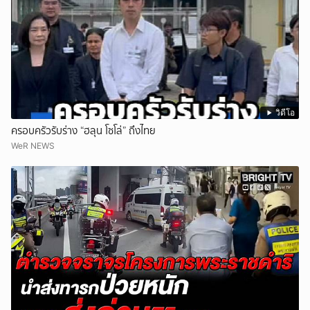
วิดีโอ
ครอบครัวรับร่าง “ฮลุน โซโล่” ถึงไทย
WeR NEWS