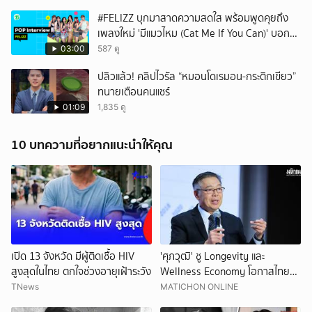
#FELIZZ บุกมาสาดความสดใส พร้อมพูดคุยถึง
เพลงใหม่ 'มีแมวไหม (Cat Me If You Can)' บอก
เลยว่าเริ่ดไม่ไหว 🌟
03:00
587 ดู
ปลิวแล้ว! คลิปไวรัล “หมอนโดเรมอน-กระติกเขียว”
ทนายเตือนคนแชร์
01:09
1,835 ดู
10 บทความที่อยากแนะนำให้คุณ
เปิด 13 จังหวัด มีผู้ติดเชื้อ HIV
'ศุภวุฒิ' ชู Longevity และ
สูงสุดในไทย ตกใจช่วงอายุเฝ้าระวัง
Wellness Economy โอกาสไทย
สร้างเศรษฐกิจอายุยืน รับสังคมสูง
TNews
MATICHON ONLINE
วัย