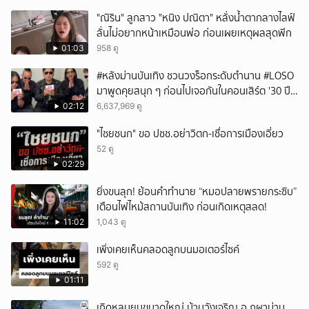
"ณิริน" ลูกสาว "หนิง ปณิตา" หลั่งน้ำตากลางไลฟ์
ลั่นไม่อยากหน้าเหมือนพ่อ ก่อนเผยเหตุผลสุดพีก
01:03
958 ดู
#หลังม่านบันเทิง ชวนวงร็อกระดับตำนาน #LOSO
มาพูดคุยสนุก ๆ ก่อนไปเจอกันในคอนเสิร์ต '30 ปี
LOSO นานเท่าไรก็รอ'
02:12
6,637,969 ดู
"ไชยชนก" ขอ ปชช.อย่าวิตก-เชื่อการเมืองเอี่ยว
52 ดู
02:29
ยิ่งขนลุก! ย้อนคำทำนาย “หมอปลายพรายกระซิบ”
เตือนไฟไหม้สถานบันเทิง ก่อนเกิดเหตุสลด!
11:02
1,043 ดู
เพิ่งเคยเห็นคลอดลูกบนมอเตอร์ไซค์
592 ดู
01:11
เกิดหลุมยุบขนาดใหญ่ บ้านวังเจริญ อ.ภูผาม่าน