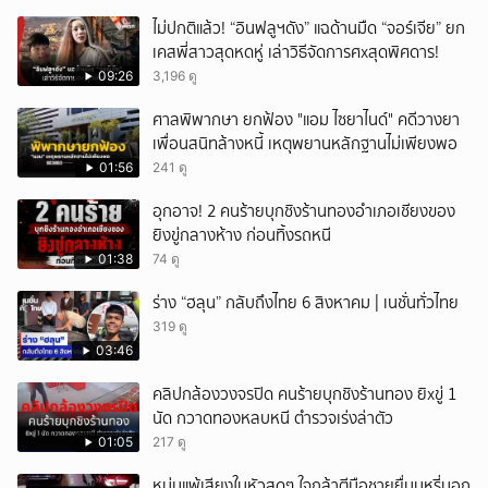
ไม่ปกติแล้ว! “อินฟลูฯดัง” แฉด้านมืด “จอร์เจีย” ยก
เคสพี่สาวสุดหดหู่ เล่าวิธีจัดการศxสุดพิศดาร!
09:26
3,196 ดู
ศาลพิพากษา ยกฟ้อง "แอม ไซยาไนด์" คดีวางยา
เพื่อนสนิทล้างหนี้ เหตุพยานหลักฐานไม่เพียงพอ
01:56
241 ดู
อุกอาจ! 2 คนร้ายบุกชิงร้านทองอำเภอเชียงของ
ยิงขู่กลางห้าง ก่อนทิ้งรถหนี
01:38
74 ดู
ร่าง “ฮลุน” กลับถึงไทย 6 สิงหาคม | เนชั่นทั่วไทย
319 ดู
03:46
คลิปกล้องวงจรปิด คนร้ายบุกชิงร้านทอง ยิxขู่ 1
นัด กวาดทองหลบหนี ตำรวจเร่งล่าตัว
01:05
217 ดู
หนุ่มแพ้เสียงในหัวสุดๆ ใจกล้าตีมือชายยื่นบุหรี่นอก