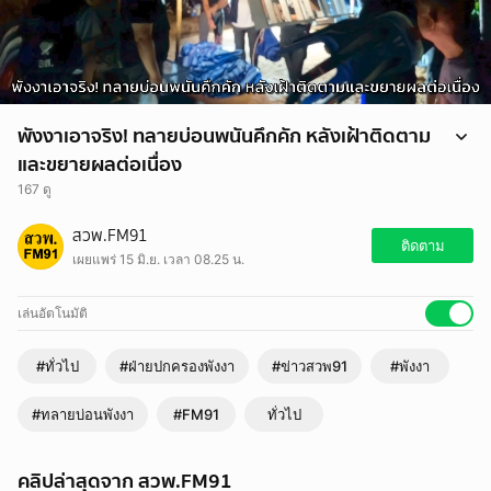
พังงาเอาจริง! ทลายบ่อนพนันคึกคัก หลังเฝ้าติดตาม
และขยายผลต่อเนื่อง
167 ดู
พังงาเอาจริง! ทลายบ่อนพนันคึกคัก หลังเฝ้าติดตามและขยายผลต่อเนื่อง
สวพ.FM91
https://www.fm91bkk.com/newsarticle/73800
ติดตาม
เผยแพร่ 15 มิ.ย. เวลา 08.25 น.
เล่นอัตโนมัติ
#ทั่วไป
#ฝ่ายปกครองพังงา
#ข่าวสวพ91
#พังงา
#ทลายบ่อนพังงา
#FM91
ทั่วไป
คลิปล่าสุดจาก สวพ.FM91