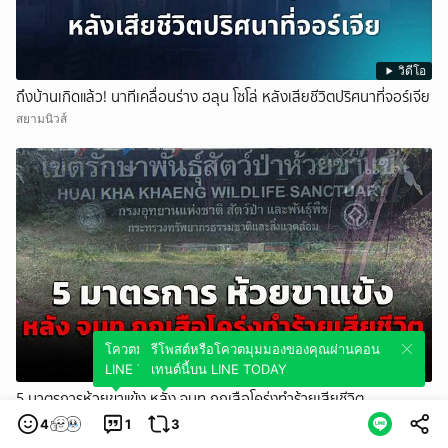
วิดีโอ
ถึงบ้านเกิดแล้ว! นาทีเคลื่อนร่าง ฮลุน โซโล่ หลังเสียชีวิตปริศนาที่จอร์เจีย
สยามนิวส์
โควตมุมมองของคุณผ่านคอนเทนต์นี้บน
รีโพสต์หรือโควตมุมมองของคุณผ่านคอน
LINE TODAY
เทนต์นี้บน LINE TODAY
วิดีโอ
5 มาตรการห้วยขาแข้ง หลัง จนท.ถูกเสือโคร่งทำร้ายเสียชีวิต
สวพ.FM91
4
1
3