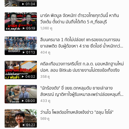
01:34
มาร์ค พิตบูล จัดหนัก! ตำรวจไทยทุกวันนี้ หากิน
วิ่งเต้น ตั้งด่าน มันถึงได้เกิด 5 ศ_ที่ชลบุรี
05:19
1,060 ดู
สืบนครบาล 1 กัดไม่ปล่อย! แกะรอยขบวนการขน
ยาเสพติด จับผู้ต้องหา 4 ราย ยึดไอซ์ น้ำหนักกว่า
300 กก. ก่อนเข้ากลางกรุง
01:13
404 ดู
คดีสะเทือนวงการคริปโต! ก.ล.ต. มอบหลักฐานใหม่
ปอศ. สอบ Bitkub ปมรายงานไม่ตรงข้อเท็จจริง
04:02
358 ดู
"นักร้องดัง" ขี่ จยย.ตกหลุมดับ ยายเล่าลาง
สังหรณ์ ญาติคาใจผู้รับเหมาสะเพร่าปล่อยหลุมทิ้ง
ไว้ 3 เดือน เพิ่งปิดหลังเกิดเหตุ
08:00
433 ดู
ว่านไฉ โพสต์ขอโทษหลังแจ้งข่าว "ฮลุน โซโล่"
569 ดู
01:22