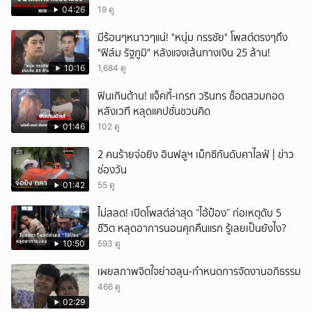
04:26
19 ดู
มีร้อนๆหนาวๆแน่! "หนุ่ม กรรชัย" โพสต์ตรงๆถึง
"ฟิล์ม รัฐภูมิ" หลังแจงเส้นทางเงิน 25 ล้าน!
10:16
1,684 ดู
ฟินเกินต้าน! แจ็คกี้-เกรท วรินทร ช็อตสวมกอด
หลังเวที หลุดแคปชั่นชวนคิด
01:46
102 ดู
2 คนร้ายจ่อยิง อินฟลูฯ เม็กซิกันดับคาไลฟ์ | ข่าว
ช่องวัน
01:42
55 ดู
ไม่สลด! เปิดโพสต์ล่าสุด “ไอ้ป๋อง” ก่อเหตุดับ 5
ชีวิต หลุดอาการนอนคุกคืนแรก รู้เลยเป็นยังไง?
10:50
593 ดู
เผยสภาพจิตใจย่าฮลุน-กำหนดการจัดงานอภิธรรม
466 ดู
02:29