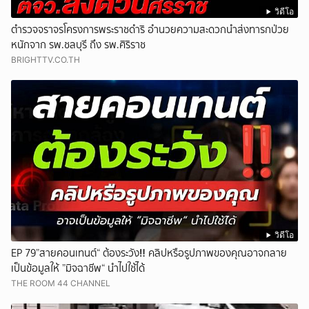
วิดีโอ
ตำรวจจราจรโครงการพระราชดำริ อำนวยความสะดวกนำส่งทารกป่วย
หนักจาก รพ.ชลบุรี ถึง รพ.ศิริราช
BRIGHTTV.CO.TH
วิดีโอ
EP 79”สายคอนเทนต์“ ต้องระวัง‼️ คลิปหรือรูปภาพของคุณอาจกลาย
เป็นข้อมูลให้ ”มิจฉาชีพ“ นำไปใช้ได้
THE ROOM 44 CHANNEL