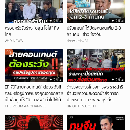
วิดีโอ
วิดีโอ
ครอบครัวรับร่าง “ฮลุน โซโล่” ถึง
ปรับเกณฑ์ ได้บัตรคนจนเพิ่ม 2-3
ไทย
ล้านคน | ข่าวช่องวัน
WeR NEWS
ข่าวช่องวัน 31
03
04
วิดีโอ
วิดีโอ
EP 79”สายคอนเทนต์“ ต้องระวัง‼️
ตำรวจจราจรโครงการพระราชดำริ
คลิปหรือรูปภาพของคุณอาจกลาย
อำนวยความสะดวกนำส่งทารก
เป็นข้อมูลให้ ”มิจฉาชีพ“ นำไปใช้ได้
ป่วยหนักจาก รพ.ชลบุรี ถึง
รพ.ศิริราช
THE ROOM 44 CHANNEL
BRIGHTTV.CO.TH
05
06