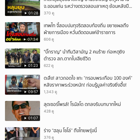
จ.ขอนแก่น ระหว่างตรวจสอบสาเหตุ ย้อนหลังปี
ยกเลิก
2568 พบเคยพบหลุมยุบมาแล้วครั้งหนึ่ง
01:28
370 ดู
เทพไท จี้สอบปมทุจริตสอบท้องถิ่น ขยายผลถึง
ฝ่ายการเมือง หวั่นตัดตอนแค่ข้าราชการ
07:34
606 ดู
"บิ๊กราญ" นำทีมวิสามัญ 2 คนร้าย ก่อเหตุยิง
ตำรวจ สภ.ตากใบเสียชีวิต
01:23
622 ดู
ตะลึง! สาวถอดใจ แกะ “กรอบพระเกือบ 100 องค์”
หลังราคาพระร่วงหนัก! ก่อนรู้มูลค่าจริงยิ่งอึ้ง!
09:57
1,343 ดู
สุดเซอร์ไพรส์! โรนัลโด ตกลงรับบทบาทใหม่
428 ดู
01:07
ร่าง “ฮลุน โซโล่” ถึงไทยพรุ่งนี้
376 ดู