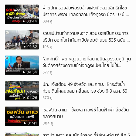
ฝ่ายปกครองจับพ่อรับจ้างแจ้งเกิดสวมสิทธิที่ไชย
ปราการ พร้อมแถลงทลายแก๊งทุจริต บัตร 10 ปี ที่
แม่สอด
03:44
684 ดู
รวบแม่บ้านทำความสะอาด สวมรอยเป็นกรรมการ
บริษัท ออกใบกำกับภาษีปลอมจำนวน 535 ฉบับ รัฐ
เสียหายกว่า 129 ล้านบาท
01:32
193 ดู
“สีหศักดิ์” เผยเหตุวุ่นวายที่สนามบินสุวรรณภูมิ ทูต
จีนต้องสร้างความเข้าใจกฎระเบียบไทย ไม่ใช่
ปกป้องฝ่ายจีนเพียงอย่างเดียว
04:54
577 ดู
ปภ. แจ้งเตือน 49 จังหวัด และ กทม. เฝ้าระวังน้ำ
ท่วม ดินโคลนถล่ม คลื่นลมแรง ช่วง 6-9 ส.ค. 69
04:26
573 ดู
‘ซอฟวัน อาแว’ แข้งยะลา เอฟซี โดนฟ้าผ่าเสียชีวิต
กลางสนาม
01:41
304 ดู
ชาวบ้านผวา หลุมยักษ์กลาง "ไร่อ้อย-ทุ่งนา" ลึก 5