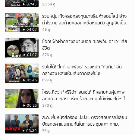
เดือนแต่ไม่ส่ง?
07:43
2,354 ดู
รวบหนุ่มแก๊งหลอกลงทุนขายสินค้าออนไลน์ อ้าง
กำไรงาม สุดท้ายหลอกเหยื่อหมดตัว สูญเงินเป็น
แสนบาท ยังให้การปฏิเสธ
04:07
48 ดู
ช็อก! ฟ้าผ่ากลางสนามบอล “ซอฟวัน อาแว” เสีย
ชีวิต
01:07
376 ดู
รับไม่ได้! “ไทด์ เอกพันธ์” หวงหนัก “ทับทิม” ลั่น
กลางวง หลังเห็นเล่นฉากเลิฟซีน!
05:45
699 ดู
ใครจะคิดว่า "ศรีริต้า เจนเซ่น" ที่หลายคนคุ้นภาพ
ลักษณ์สวยสง่า เรียบร้อย จะมีมุมโบ๊ะบ๊ะและโก๊ะๆ ให้
ได้อมยิ้มเหมือนกัน งานนี้ทำเอาแฟนๆ ทั้งเอ็นดูทั้ง
00:25
373 ดู
หัวเราะ
ส.ก. ยื่นหนังสือร้อง ป.ป.ช. ตรวจสอบกรณีเสียบ
บัตรกดคะแนนแทนกันในการประชุมสภา กทม.
03:30
75 ดู