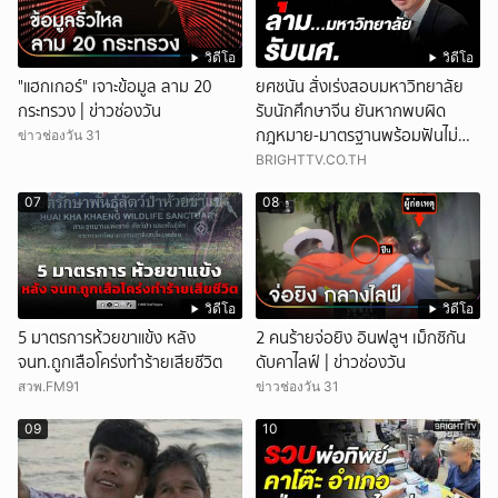
วิดีโอ
วิดีโอ
"แฮกเกอร์" เจาะข้อมูล ลาม 20
ยศชนัน สั่งเร่งสอบมหาวิทยาลัย
กระทรวง | ข่าวช่องวัน
รับนักศึกษาจีน ยันหากพบผิด
กฎหมาย-มาตรฐานพร้อมฟันไม่
ข่าวช่องวัน 31
เว้น
BRIGHTTV.CO.TH
07
08
วิดีโอ
วิดีโอ
5 มาตรการห้วยขาแข้ง หลัง
2 คนร้ายจ่อยิง อินฟลูฯ เม็กซิกัน
จนท.ถูกเสือโคร่งทำร้ายเสียชีวิต
ดับคาไลฟ์ | ข่าวช่องวัน
สวพ.FM91
ข่าวช่องวัน 31
09
10