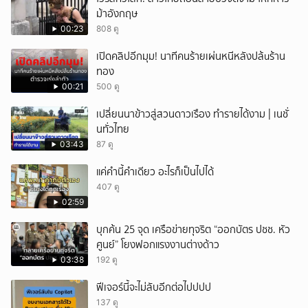
ม้าอังกฤษ
00:23
808 ดู
เปิดคลิปอีกมุม! นาทีคนร้ายเผ่นหนีหลังปล้uร้าน
ทอง
00:21
500 ดู
เปลี่ยนนาข้าวสู่สวนดาวเรือง ทำรายได้งาม | เนชั่
นทั่วไทย
03:43
87 ดู
แค่คำนี้คำเดียว อะไรก็เป็นไปได้
407 ดู
02:59
บุกค้น 25 จุด เครือข่ายทุจริต “ออกบัตร ปชช. หัว
ศูนย์” โยงฟอกแรงงานต่างด้าว
03:38
192 ดู
ฟีเจอร์นี้จะไม่ลับอีกต่อไปปปป
137 ดู