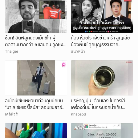
ช็อก! อินฟลูคนดังเม็กซิโก ผู้
ก้อง ห้วยไร่ แจ้งข่าวเศร้า สูญเสีย
ติดตามมากกว่า 6 แสนคน ถูกยิง
น้องพั้นช์ ลูกบุญธรรมจาก
ดับกลางไลฟ์สด
อุบัติเหตุ
Thaiger
แนวหน้า
อินโดนีเซียเผยวินาทีจับกุมนักบิน
บริษัทญี่ปุ่น เตือนเอง ไม่ควรใส่
“มาเลเซียแอร์ไลน์ส” ลอบขนยาอี
เครื่องดื่มนี้ ในกระบอกน้ำเก็บ
26 กก.(คลิป)
อุณหภูมิ เสี่ยงเสียหายง่าย
เดลินิวส์
Khaosod