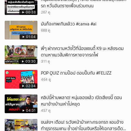
รถ หวั่นอันตรายเพื่อนร่วมถนน
00:38
267 ดู
มันก็จะเทพเกินแล้วว #canva #ai
688 ดู
01:04
พี่ๆ ฝากความหวังไว้ที่น้องแซนดี้ K9 นะ หลังระดม
ตามหาแมวส้มพิการหายจากรถไฟ
03:30
311 ดู
POP QUIZ ถามป็อป ตอบปั๊บกับ #FELIZZ
464 ดู
02:34
คลิปนี้ห้ามพลาด! หนุ่มลองแล้ว เปิดเสียงนี้ ตอน
หมาข้างบ้านเห่าไม่หยุด
04:31
457 ดู
ขนส่งฯ เตือน! ระวังหน้าม้าเคาะกระจกรถ แอบอ้าง
ทำธุรกรรมแทน ย้ำอย่าโอนเงินหรือให้เอกสารเด็ด