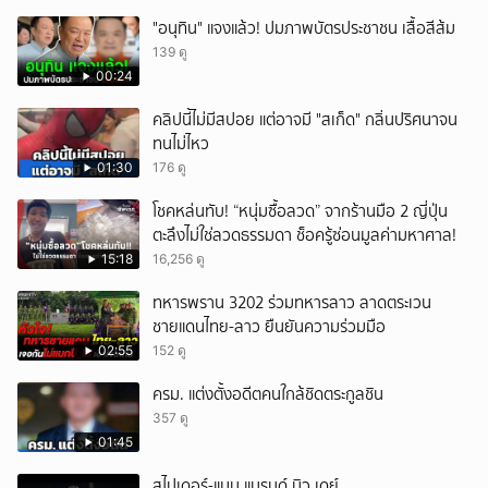
"อนุทิน" แจงแล้ว! ปมภาพบัตรประชาชน เสื้อสีส้ม
139 ดู
00:24
คลิปนี้ไม่มีสปอย แต่อาจมี "สเก็ด" กลิ่นปริศนาจน
ทนไม่ไหว
01:30
176 ดู
โชคหล่นทับ! “หนุ่มซื้อลวด” จากร้านมือ 2 ญี่ปุ่น
ตะลึงไม่ใช่ลวดธรรมดา ช็อครู้ซ่อนมูลค่ามหาศาล!
15:18
16,256 ดู
ทหารพราน 3202 ร่วมทหารลาว ลาดตระเวน
ชายแดนไทย-ลาว ยืนยันความร่วมมือ
02:55
152 ดู
ครม. แต่งตั้งอดีตคนใกล้ชิดตระกูลชิน
357 ดู
01:45
สไปเดอร์-แมน แบรนด์ นิว เดย์