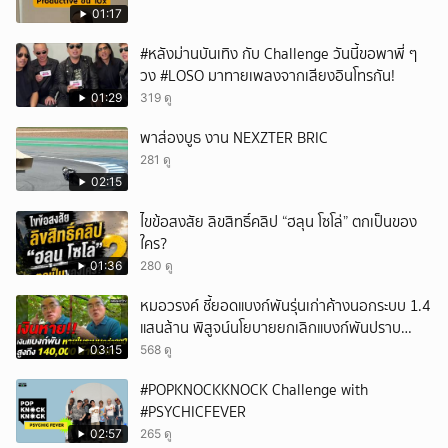
01:17
#หลังม่านบันเทิง กับ Challenge วันนี้ขอพาพี่ ๆ
วง #LOSO มาทายเพลงจากเสียงอินโทรกัน!
01:29
319 ดู
พาส่องบูธ งาน NEXZTER BRIC
281 ดู
02:15
ไขข้อสงสัย ลิขสิทธิ์คลิป “ฮลุน โซโล่” ตกเป็นของ
ใคร?
01:36
280 ดู
หมอวรงค์ ชี้ยอดแบงก์พันรุ่นเก่าค้างนอกระบบ 1.4
แสนล้าน พิสูจน์นโยบายยกเลิกแบงก์พันปราบ
ธุรกิจสีเทา
03:15
568 ดู
#POPKNOCKKNOCK Challenge with
#PSYCHICFEVER
02:57
265 ดู