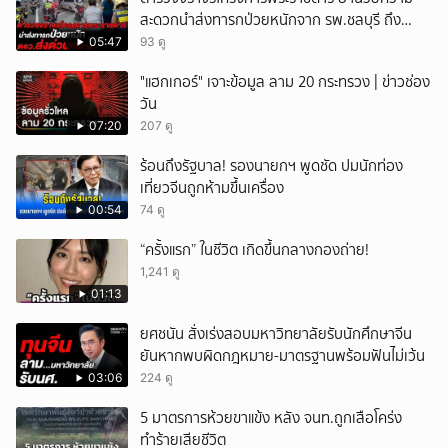
สะดวกนำส่งทารกป่วยหนักจาก รพ.ชลบุรี ถึง
รพ.ศิริราช
05:47
93 ดู
"แฮกเกอร์" เจาะข้อมูล ลาม 20 กระทรวง | ข่าวช่อง
วัน
07:20
207 ดู
ร้อนถึงรัฐบาล! รองนายกฯ พูดชัด ปมนักท่อง
เที่ยวจีนถูกห้ามขึ้นเครื่อง
00:54
74 ดู
“ครั้งแรก” ในชีวิต เกิดขึ้นกลางกองถ่าย!
1,241 ดู
01:13
ยศชนัน สั่งเร่งสอบมหาวิทยาลัยรับนักศึกษาจีน
ยันหากพบผิดกฎหมาย-มาตรฐานพร้อมฟันไม่เว้น
03:06
224 ดู
5 มาตรการห้วยขาแข้ง หลัง จนท.ถูกเสือโคร่ง
ทำร้ายเสียชีวิต