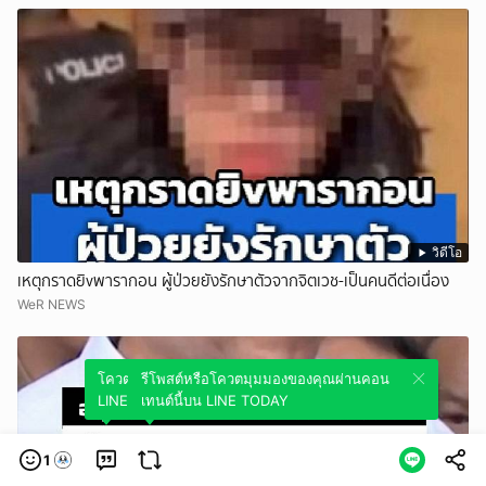
วิดีโอ
เหตุกราดยิvพารากอน ผู้ป่วยยังรักษาตัวจากจิตเวช-เป็นคนดีต่อเนื่อง
WeR NEWS
โควตมุมมองของคุณผ่านคอนเทนต์นี้บน
รีโพสต์หรือโควตมุมมองของคุณผ่านคอน
LINE TODAY
เทนต์นี้บน LINE TODAY
1