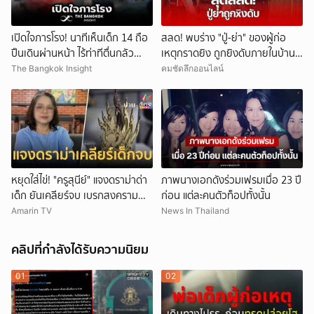
เปิดใจภารโรง! นาทีเห็นเด็ก 14 ถือ
สลด! พบร่าง "ปู่-ย่า" ของผู้ก่อ
ปืนเดินผ่านหน้า ไร้ท่าทีตื่นกลัว
เหตุกราดยิง ถูกยิงดับภายในบ้าน
ก่อนหลบตำรวจขึ้นอีกอาคาร
พัก
The Bangkok Insight
คมชัดลึกออนไลน์
หยุดใส่ไข่! "ครูสุนีย์" แจงดราม่าด่า
ภาพนางเอกดังร่วมเฟรมเมื่อ 23 ปี
เด็ก ยันเคลียร์จบ เบรกสงคราม
ก่อน แต่ละคนตัวท็อปทั้งนั้น
Gen
Amarin TV
News In Thailand
คลิปที่กำลังได้รับความนิยม
01
02