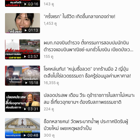
03:16
143 ดู
“ครั้งแรก” ในชีวิต เกิดขึ้นกลางกองถ่าย!
1,453 ดู
01:13
ผบก.กองบินตำรวจ ตั้งกรรมการสอบปมนักบิน
ตำรวจแอบบินพาณิชย์-เมกชั่วโมงบิน เบียดบังเวลา
ทำหน้าที่
03:57
155 ดู
โชคหล่นทับ! “หนุ่มซื้อลวด” จากร้านมือ 2 ญี่ปุ่น
ตะลึงไม่ใช่ลวดธรรมดา ช็อครู้ซ่อนมูลค่ามหาศาล!
15:18
16,355 ดู
ปลอดประสพ เตือน วีระ ดุข้าราชการในสภาไม่เหมาะ
สม ชี้เที่ยวอุทยานฯ ต้องรับสภาพธรรมชาติ
03:31
224 ดู
ช็อกหลายคน! วัดพระบาทน้ำพุ ประกาศปิดรับผู้
ป่วยใหม่ เผยเหตุผลจำเป็น
00:48
300 ดู