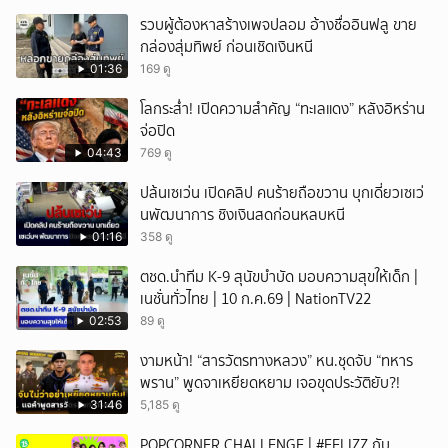
รวบผู้ต้องหาสร้างเพจปลอม อ้างชื่ออินฟลู ขาย
กล่องสุ่มทิพย์ ก่อนเชิดเงินหนี
01:36
169 ดู
โลกระส่ำ! เปิดความสำคัญ “ทะเลแดง” หลังอิหร่าน
จ่อปิด
04:43
769 ดู
ปล้นเซเว่น เปิดคลิป คนร้ายถือขวาน บุกเดี่ยวเซเว่
นพัฒนาการ ชิงเงินสดก่อนหลบหนี
01:16
358 ดู
ตชด.นำทีม K-9 สุนัขบำบัด มอบความสุขให้เด็ก |
เนชั่นทั่วไทย | 10 ก.ค.69 | NationTV22
02:53
89 ดู
งามหน้า! “สารวัตรทางหลวง” หน.ชุดจับ “ทหาร
พราน” พูดจาเหยียดหยาม เจอขุดประวัติยับ?!
31:46
5,185 ดู
POPCORNER CHALLENGE | #FELIZZ กับ