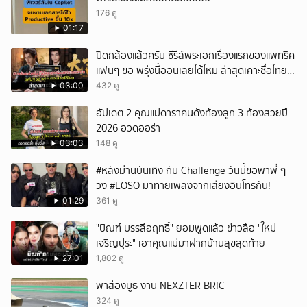
ยกเลิก
176 ดู
01:17
ปิดกล้องแล้วครับ ซีรีส์พระเอกเรื่องแรกของแพทริค
แฟนๆ ขอ พรุ่งนี้ออนเลยได้ไหม ล่าสุดเคาะชื่อไทย
แล้ว
03:00
432 ดู
อัปเดต 2 คุณแม่ดาราคนดังท้องลูก 3 ท้องสวยปี
2026 อวดออร่า
03:03
148 ดู
#หลังม่านบันเทิง กับ Challenge วันนี้ขอพาพี่ ๆ
วง #LOSO มาทายเพลงจากเสียงอินโทรกัน!
01:29
361 ดู
"บิณฑ์ บรรลือฤทธิ์" ยอมพูดแล้ว ข่าวลือ "ใหม่
เจริญปุระ" เอาคุณแม่มาฝากบ้านสุขสุดท้าย
27:01
1,802 ดู
พาส่องบูธ งาน NEXZTER BRIC
324 ดู