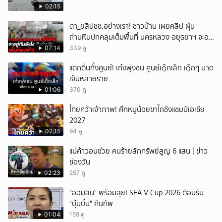
02:15
ตา_ยสิปชช.อย่างเรา! ชาวบ้าน เผยคลิป ฝุ่น
ถ่านหินปกคลุมเต็มพื้นที่ นครหลวง อยุธยาฯ จะอยู่
กันยังไง
07:14
339 ดู
แตกตื่นทั้งศูนย์! เก๋งพุ่งชน ศูนย์เ๑็กเล็ก เ๑็กๆ บาด
เจ็บหลายราย
01:06
370 ดู
ไทยคว้าเจ้าภาพ! ศึกหนูน้อยขาไถชิงแชมป์เอเชีย
2027
02:15
94 ดู
แม่ค้าวอนช่วย คนร้ายลักทรัพย์สูญ 6 แสน | ข่าว
ช่องวัน
02:23
257 ดู
"ออมสิน" พร้อมลุย! SEA V Cup 2026 ต้อนรับ
"บุ๋มบิ๋ม" คืนทัพ
01:04
159 ดู