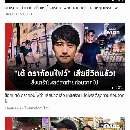
วิดีโอ
นักเรียน เล่านาทีระทึกเหตุโรงเรียน เผยปลอดภัยดี วอนหยุดแชร์ภาพ
BRIGHTTV.CO.TH
วิดีโอ
ช็อก! "เต้ ดราก้อนไฟว์" เสียชีวิตแล้ว ยิ่งเศร้า! เปิดโพสต์สุดท้ายก่อนจาก
ไป
ThaiNews - ไทยนิวส์ออนไลน์