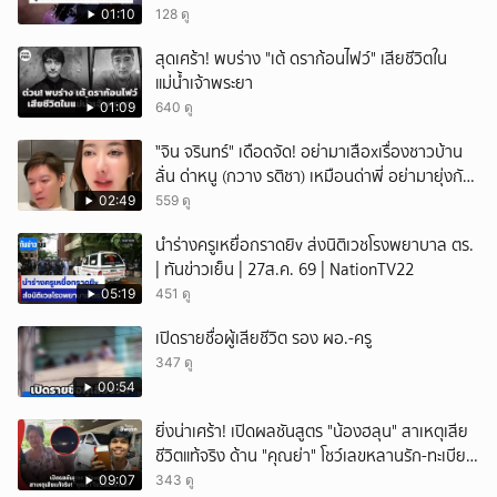
01:10
128 ดู
สุดเศร้า! พบร่าง "เต้ ดราก้อนไฟว์" เสียชีวิตใน
แม่น้ำเจ้าพระยา
01:09
640 ดู
ั่"จิน จรินทร์" เดือดจัด! อย่ามาเสือxเรื่องชาวบ้าน
ลั่น ด่าหนู (กวาง รติชา) เหมือนด่าพี่ อย่ามายุ่งกับ
คนของผม จบ!!!
02:49
559 ดู
นำร่างครูเหยื่อกราดยิv ส่งนิติเวชโรงพยาบาล ตร.
| ทันข่าวเย็น | 27ส.ค. 69 | NationTV22
05:19
451 ดู
เปิดรายชื่อผู้เสียชีวิต รอง ผอ.-ครู
347 ดู
00:54
ยิ่งน่าเศร้า! เปิดผลชันสูตร "น้องฮลุน" สาเหตุเสีย
ชีวิตแท้จริง ด้าน "คุณย่า" โชว์เลขหลานรัก-ทะเบียน
รถเคลื่อนร่าง!
09:07
343 ดู