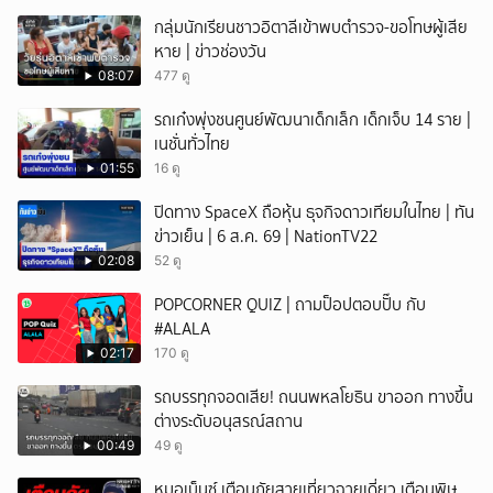
กลุ่มนักเรียนชาวอิตาลีเข้าพบตำรวจ-ขอโทษผู้เสีย
หาย | ข่าวช่องวัน
08:07
477 ดู
รถเก๋งพุ่งชนศูนย์พัฒนาเด็กเล็ก เด็กเจ็บ 14 ราย |
เนชั่นทั่วไทย
01:55
16 ดู
ปิดทาง SpaceX ถือหุ้น ธุจกิจดาวเทียมในไทย | ทัน
ข่าวเย็น | 6 ส.ค. 69 | NationTV22
02:08
52 ดู
POPCORNER QUIZ | ถามป็อปตอบปั๊บ กับ
#ALALA
02:17
170 ดู
รถบรรทุกจอดเสีย! ถนนพหลโยธิน ขาออก ทางขึ้น
ต่างระดับอนุสรณ์สถาน
00:49
49 ดู
หมอเบ็นซ์ เตือนภัยสายเที่ยวฉายเดี่ยว เตือนพิษ