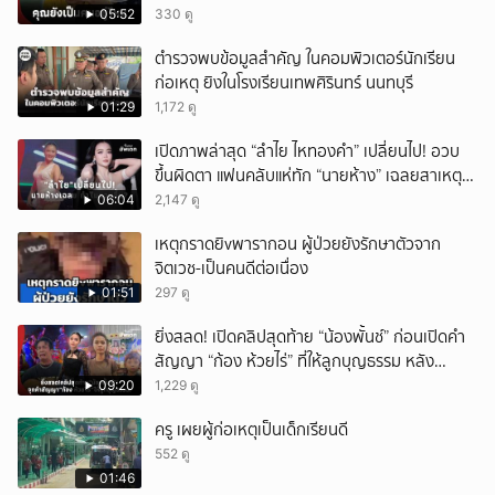
05:52
330 ดู
ตำรวจพบข้อมูลสำคัญ ในคอมพิวเตอร์นักเรียน
ก่อเหตุ ยิงในโรงเรียนเทพศิรินทร์ นนทบุรี
01:29
1,172 ดู
เปิดภาพล่าสุด “ลำไย ไหทองคำ” เปลี่ยนไป! อวบ
ขึ้นผิดตา แฟนคลับแห่ทัก “นายห้าง” เฉลยสาเหตุ
ชัด!
06:04
2,147 ดู
เหตุกราดยิvพารากอน ผู้ป่วยยังรักษาตัวจาก
จิตเวช-เป็นคนดีต่อเนื่อง
01:51
297 ดู
ยิ่งสลด! เปิดคลิปสุดท้าย “น้องพั้นช์” ก่อนเปิดคำ
สัญญา “ก้อง ห้วยไร่” ที่ให้ลูกบุญธรรม หลัง
ลาโลก!
09:20
1,229 ดู
ครู เผยผู้ก่อเหตุเป็นเด็กเรียนดี
552 ดู
01:46