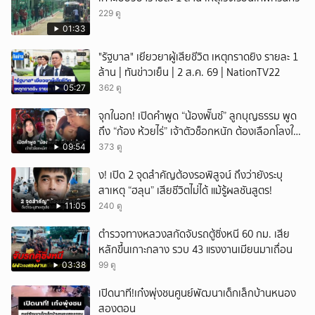
229 ดู
01:33
"รัฐบาล" เยียวยาผู้เสียชีวิต เหตุกราดยิง รายละ 1
ล้าน | ทันข่าวเย็น | 2 ส.ค. 69 | NationTV22
05:27
362 ดู
จุกในอก! เปิดคำพูด “น้องพั๊นซ์” ลูกบุญธรรม พูด
ถึง “ก้อง ห้วยไร่” เจ้าตัวช็อกหนัก ต้องเลือกโลงให้
ลูก!
09:54
373 ดู
ึ้ง! เปิด 2 จุดสำคัญต้องรอพิสูจน์ ถึงว่ายังระบุ
สาเหตุ “ฮลุน” เสียชีวิตไม่ได้ แม้รู้ผลชันสูตร!
11:05
240 ดู
ตำรวจทางหลวงสกัดจับรถตู้ซิ่งหนี 60 กม. เสีย
หลักขึ้นเกาะกลาง รวบ 43 แรงงานเมียนมาเถื่อน
03:38
99 ดู
เปิดนาที!เก๋งพุ่งชนศูนย์พัฒนาเด็กเล็กบ้านหนอง
สองตอน