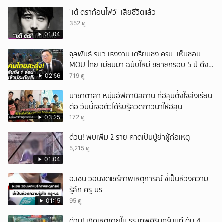
"เต้ ดราก้อนไฟว์" เสียชีวิตแล้ว
352 ดู
01:04
จุลพันธ์ รมว.แรงงาน เตรียมชง ครม. เห็นชอบ
MOU ไทย-เมียนมา ฉบับใหม่ ขยายกรอบ 5 ปี ดึง
แรงงานเข้าระบบ
02:56
719 ดู
นาซาตาลา หนุ่มอัฟกานิสถาน ที่ฮลุนตั้งใจส่งเรียน
ต่อ วันนี้เจอตัวได้รับรู้สวดภาวนาให้ฮลุน
03:25
172 ดู
ด่วน! พบเพิ่ม 2 ราย คาดเป็นปู่ย่าผู้ก่อเหตุ
5,215 ดู
01:04
อ.เชน วอนงดแชร์ภาพเหตุการณ์ ชี้เป็นห่วงความ
รู้สึก ครู-นร
01:15
95 ดู
ด่วน! เกิดเหตุภายใน รร.เทพศิรินทร์นนท์ ดับ 4