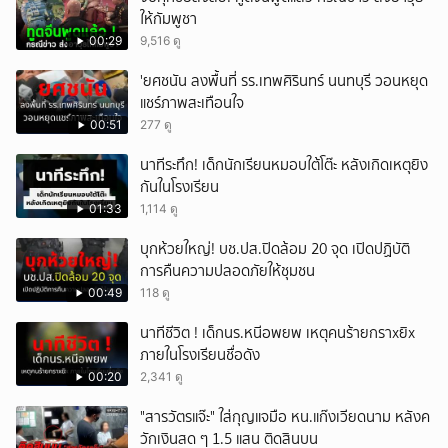
ให้กัมพูชา
00:29
9,516 ดู
'ยศชนัน ลงพื้นที่ รร.เทพศิรินทร์ นนทบุรี วอนหยุด
แชร์ภาพสะเทือนใจ
00:51
277 ดู
นาทีระทึก! เด็กนักเรียนหมอบใต้โต๊ะ หลังเกิดเหตุยิง
กันในโรงเรียน
01:33
1,114 ดู
บุกห้วยใหญ่! บช.ปส.ปิดล้อม 20 จุด เปิดปฏิบัติ
การคืนความปลอดภัยให้ชุมชน
00:49
118 ดู
นาทีชีวิต ! เด็กนร.หนีอพยพ เหตุคนร้ายกราxยิx
ภายในโรงเรียนชื่อดัง
00:20
2,341 ดู
"สารวัตรแจ๊ะ" ใส่กุญแจมือ หน.แก๊งเวียดนาม หลังค
วักเงินสด ๆ 1.5 แสน ติดสินบน