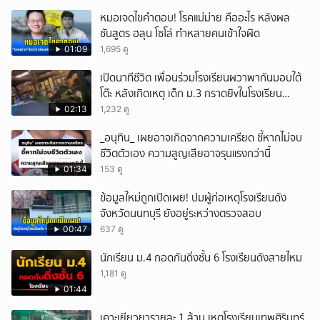
หมอเจดไขคำตอบ! โรคแม่ม่าย คืออะไร หลังผล
ชันสูตร ฮลุน โซโล่ ทำหลายคนเข้าใจผิด
01:09
1,695 ดู
เปิดนาทีชีวิต เพื่อนร่วมโรงเรียนผวาพากันมอบใต้
โต๊ะ หลังเกิดเหตุ เด็ก ม.3 กราดยิvในโรงเรียน
เทพศิรินทร์นนท์ แบบไม่เลือกหน้า เสียงปืนดังสนั่น
02:13
1,232 ดู
หวั่นไหว
_อนุทิน_ เผยอาจเกิดจากความเครียด ชี้หากไม่จบ
ชีวิตตัวเอง ความสูญเสียอาจรุนแรงกว่านี้
01:34
153 ดู
ข้อมูลใหม่ถูกเปิดเผย! ปมผู้ก่อเหตุโรงเรียนดัง
จังหวัดนนทบุรี ยังอยู่ระหว่างตรวจสอบ
00:47
637 ดู
นักเรียน ม.4 กอดกันดิ่งชั้น 6 โรงเรียนดังสายไหม
1,181 ดู
01:44
เคาะเยียวยารายละ 1 ล้าน เหตุโรงเรียนเทพศิรินทร์