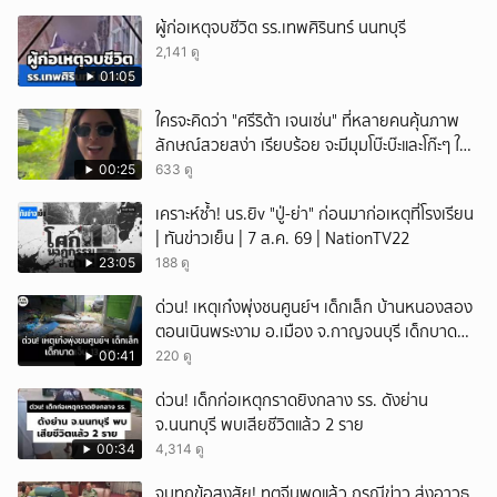
ผู้ก่อเหตุจบชีวิต รร.เทพศิรินทร์ นนทบุรี
2,141 ดู
01:05
ใครจะคิดว่า "ศรีริต้า เจนเซ่น" ที่หลายคนคุ้นภาพ
ลักษณ์สวยสง่า เรียบร้อย จะมีมุมโบ๊ะบ๊ะและโก๊ะๆ ให้
ได้อมยิ้มเหมือนกัน งานนี้ทำเอาแฟนๆ ทั้งเอ็นดูทั้ง
00:25
633 ดู
หัวเราะ
เคราะห์ซ้ำ! นร.ยิv "ปู่-ย่า" ก่อนมาก่อเหตุที่โรงเรียน
| ทันข่าวเย็น | 7 ส.ค. 69 | NationTV22
23:05
188 ดู
ด่วน! เหตุเก๋งพุ่งชนศูนย์ฯ เด็กเล็ก บ้านหนองสอง
ตอนเนินพระงาม อ.เมือง จ.กาญจนบุรี เด็กบาด
เจ็บ 13 ราย
00:41
220 ดู
ด่วน! เด็กก่อเหตุกราดยิงกลาง รร. ดังย่าน
จ.นนทบุรี พบเสียชีวิตแล้ว 2 ราย
00:34
4,314 ดู
จบทุกข้อสงสัย! ทูตจีนพูดแล้ว กรณีข่าว ส่งอาวุธ