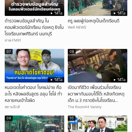
วิดีโอ
วิดีโอ
ตำรวจพบข้อมูลสำคัญ ใน
ครู เผยผู้ก่อเหตุเป็นเด็กเรียนดี
คอมพิวเตอร์นักเรียน ก่อเหตุ ยิงใน
WeR NEWS
โรงเรียนเทพศิรินทร์ นนทบุรี
สวพ.FM91
07
08
วิดีโอ
วิดีโอ
หมอเจดไขคำตอบ! โรคแม่ม่าย คือ
เปิดนาทีชีวิต เพื่อนร่วมโรงเรียน
อะไร หลังผลชันสูตร ฮลุน โซโล่ ทำ
ผวาพากันมอบใต้โต๊ะ หลังเกิดเหตุ
หลายคนเข้าใจผิด
เด็ก ม.3 กราดยิvในโรงเรียน
เทพศิรินทร์นนท์ แบบไม่เลือกหน้า
สยามนิวส์
The Room44 Variety
เสียงปืนดังสนั่นหวั่นไหว
09
10