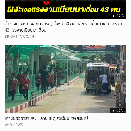
วิดีโอ
ตำรวจทางหลวงสกัดจับรถตู้ซิ่งหนี 60 กม. เสียหลักขึ้นเกาะกลาง รวบ
43 แรงงานเมียนมาเถื่อน
BRIGHTTV.CO.TH
วิดีโอ
เคาะเยียวยารายละ 1 ล้าน เหตุโรงเรียนเทพศิรินทร์
WeR NEWS