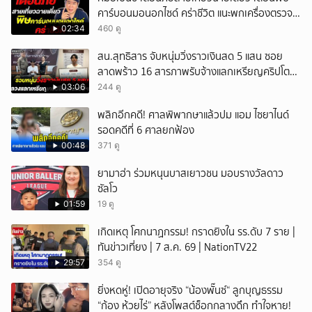
คาร์บอนมอนอกไซด์ คร่าชีวิต แนะพกเครื่องตรวจ
วัดติดตัว
02:34
460 ดู
สน.สุทธิสาร จับหนุ่มวิ่งราวเงินสด 5 แสน ซอย
ลาดพร้าว 16 สารภาพรับจ้างแลกเหรียญคริปโต
ผ่านแอปฯ
03:06
244 ดู
พลิกอีกคดี! ศาลพิพากษาแล้วปม แอม ไซยาไนด์
รอดคดีที่ 6 ศาลยกฟ้อง
00:48
371 ดู
ยามาฮ่า ร่วมหนุนบาสเยาวชน มอบรางวัลดาว
ซัลโว
01:59
19 ดู
เกิดเหตุ โศกนาฏกรรม! กราดยิงใน รร.ดับ 7 ราย |
ทันข่าวเที่ยง | 7 ส.ค. 69 | NationTV22
29:57
354 ดู
ยิ่งหดหู่! เปิดอายุจริง “น้องพั๊นซ์“ ลูกบุญธรรม
“ก้อง ห้วยไร่” หลังโพสต์ช็อกกลางดึก ทำใจหาย!