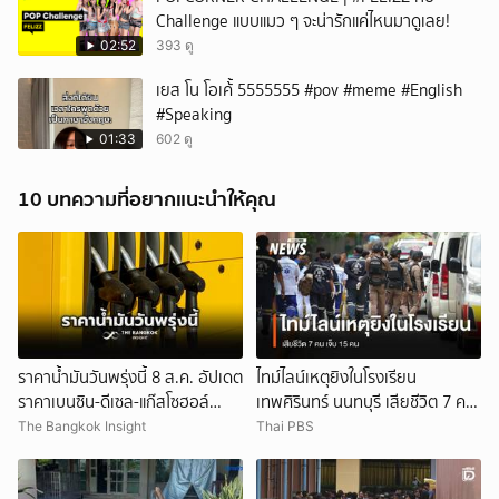
Challenge แบบแมว ๆ จะน่ารักแค่ไหนมาดูเลย!
02:52
393 ดู
เยส โน โอเค้้้้ 5555555 #pov #meme #English
#Speaking
01:33
602 ดู
10 บทความที่อยากแนะนำให้คุณ
ราคาน้ำมันวันพรุ่งนี้ 8 ส.ค. อัปเดต
ไทม์ไลน์เหตุยิงในโรงเรียน
ราคาเบนซิน-ดีเซล-แก๊สโซฮอล์
เทพศิรินทร์ นนทบุรี เสียชีวิต 7 คน
ล่าสุดที่นี่
เจ็บ 15 คน
The Bangkok Insight
Thai PBS