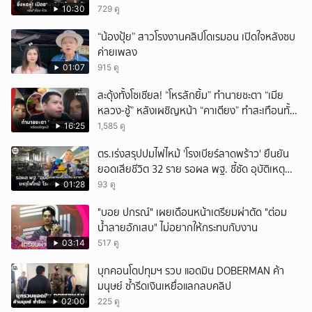
10:30
729 ดู
“น้องปุ้ย” สาวโรงงานคลิปโดเรมอน เปิดใจหลังซบ
ค่ายเพลง
01:07
915 ดู
สะดุ้งทั้งโซเชียล! “โหรลักยิ้ม” ทำนายชะตา “เมีย
หลวง-ชู้” หลังเผชิญหน้า “คาเตียง” ทำสะเทือนทั้ง
ประเทศ
16:25
1,585 ดู
ตร.เร่งสรุปปมไฟไหม้ 'โรงเบียร์ลาดพร้าว' ยืนยัน
ยอดเสียชีวิต 32 ราย รอผล พฐ. ชี้ชัด อุบัติเหตุ
หรือประมาท
01:28
93 ดู
"บอย ปกรณ์" เผยเดือนหน้าเตรียมผ่าตัด "ต่อม
น้ำลายอักเสบ" ไม่อยากให้กระทบกับงาน
03:14
517 ดู
บุกคอนโดปทุมฯ รวบ แอดมิน DOBERMAN ค้า
มนุษย์ ซ้ำรีดเงินเหยื่อแลกลบคลิป
02:00
225 ดู