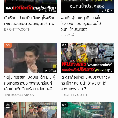
วิดีโอ
วิดีโอ
นักเรียน เล่านาทีระทึกเหตุโรงเรียน
พ่อเด็กผู้ก่อเหตุ เดินทางไป
เผยปลอดภัยดี วอนหยุดแชร์ภาพ
โรงเรียน ก่อนทรุดปล่อยโฮ
จนท.เข้าประครอง
BRIGHTTV.CO.TH
สยามนิวส์
03
04
วิดีโอ
วิดีโอ
"หนุ่ม กรรชัย" เปิดปม! เด็ก ม.3 ผู้
เต้ ดราก้อนไฟว์ มีหินปริศนาถ่วง
ก่อเหตุกราดยิงเทพศิรินทร์นนท์
กระเป๋า? ลอ-ยน้ำเจ้าพระยา ใต้
เดิมเป็นเด็กเรียบร้อย แต่ถูกบูลลี่
สะพานพระราม 7
หนัก คาดแรงกดดันสะสมกลายเป็น
The Room44 Variety
BRIGHTTV.CO.TH
แรงแค้น จนก่อเหตุสลด
05
06