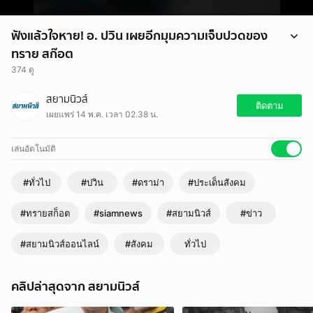
ฟังแล้วใจหาย! อ. ปวิน เผยอีกมุมความเจ็บปวดของ
ทราย สก๊อต
374 ดู
ฟังแล้วใจหาย! อ. ปวิน เผยอีกมุมความเจ็บปวดของ ทราย สก๊อต
สยามนิวส์
ติดตาม
เผยแพร่ 14 พ.ค. เวลา 02.38 น.
เล่นอัตโนมัติ
#ทั่วไป
#ปวิน
#ดราม่า
#ประเด็นสังคม
#ทรายสก็อต
#siamnews
#สยามนิวส์
#ข่าว
#สยามนิวส์ออนไลน์
#สังคม
ทั่วไป
คลิปล่าสุดจาก สยามนิวส์