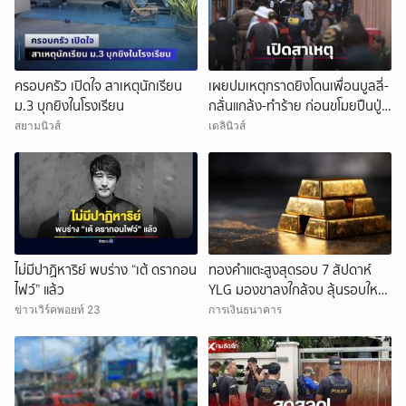
ครอบครัว เปิดใจ สาเหตุนักเรียน
เผยปมเหตุกราดยิงโดนเพื่อนบูลลี่-
ม.3 บุกยิงในโรงเรียน
กลั่นแกล้ง-ทำร้าย ก่อนขโมยปืนปู่
ก่อเหตุ
สยามนิวส์
เดลินิวส์
ไม่มีปาฏิหาริย์ พบร่าง “เต้ ดรากอน
ทองคำแตะสูงสุดรอบ 7 สัปดาห์
ไฟว์” แล้ว
YLG มองขาลงใกล้จบ ลุ้นรอบใหม่
แตะบาทละ 82,200 บาท
ข่าวเวิร์คพอยท์ 23
การเงินธนาคาร