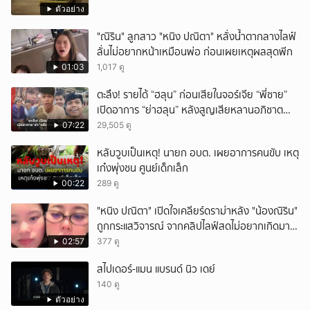
ตัวอย่าง
"ณิริน" ลูกสาว "หนิง ปณิตา" หลั่งน้ำตากลางไลฟ์
ลั่นไม่อยากหน้าเหมือนพ่อ ก่อนเผยเหตุผลสุดพีก
01:03
1,017 ดู
ตะลึง! รายได้ “ฮลุน” ก่อนเสียในจอร์เจีย “พี่ชาย”
เปิดอาการ “ย่าฮลุน” หลังสูญเสียหลานอภิชาต
บุตร!
07:22
29,505 ดู
หลับวูบเป็นเหตุ! นายก อบต. เผยอาการคนขับ เหตุ
เก๋งพุ่งชน ศูนย์เด็กเล็ก
00:22
289 ดู
"หนิง ปณิตา" เปิดใจเคลียร์ดราม่าหลัง "น้องณิริน"
ถูกกระแสวิจารณ์ จากคลิปไลฟ์สดไม่อยากเกิดมา
หน้าเหมือนพ่อ
02:57
377 ดู
สไปเดอร์-แมน แบรนด์ นิว เดย์
140 ดู
ตัวอย่าง