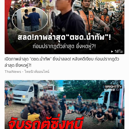
วิดีโอ
เปิดภาพล่าสุด “ตชด.นำทัพ” ยิ่งน่าสลด! หลังคดีเงียบ ก่อนปรากฎตัว
ล่าสุด ยิ่งหดหู่?!
ThaiNews - ไทยนิวส์ออนไลน์