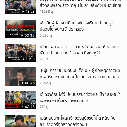
ส่งกลับพร้อมร่าง “ฮลุน โซโล่” หลังถึงแผ่นดินไทย!
13:28
11,238 ดู
พ่อเด็กผู้ก่อเหตุ เดินทางไปโรงเรียน ก่อนทรุด
ปล่อยโฮ จนท.เข้าประครอง
00:33
5,520 ดู
เปิดภาพล่าสุด “ตชด.นำทัพ” ยิ่งน่าสลด! หลังคดี
เงียบ ก่อนปรากฎตัวล่าสุด ยิ่งหดหู่?!
13:18
813 ดู
"หนุ่ม กรรชัย" เปิดปม! เด็ก ม.3 ผู้ก่อเหตุกราดยิง
เทพศิรินทร์นนท์ เดิมเป็นเด็กเรียบร้อย แต่ถูกบูลลี่
หนัก คาดแรงกดดันสะสมกลายเป็นแรงแค้น จนก่อ
00:46
2,152 ดู
เหตุสลด
เต้ ดราก้อนไฟว์ มีหินปริศนาถ่วงกระเป๋า? ลอ-ยน้ำ
เจ้าพระยา ใต้สะพานพระราม 7
03:46
751 ดู
เปิดคลิปนาทีโหด! เจ้าของสุนัขรับไม่ได้ หลังเห็น
ลาบราดอร์ถูกลากกลางถนน