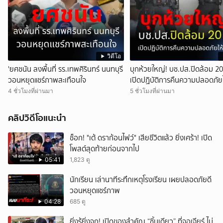
วิดีโอ
'ยศชนัน ลงพื้นที่ รร.เทพศิรินทร์ นนทบุรี
บุกห้วยใหญ่! บช.ปส.ปิดล้อม 20
วอนหยุดแชร์ภาพสะเทือนใจ
เปิดปฏิบัติการคืนความปลอดภัย
4 ชั่วโมงที่ผ่านมา
5 ชั่วโมงที่ผ่านมา
คลิปวิดีโอแนะนำ
ช็อก! "เต้ ดราก้อนไฟว์" เสียชีวิตแล้ว ยิ่งเศร้า! เปิด
โพสต์สุดท้ายก่อนจากไป
05:41
1,823 ดู
นักเรียน เล่านาทีระทึกเหตุโรงเรียน เผยปลอดภัยดี
วอนหยุดแชร์ภาพ
04:28
685 ดู
ยิ่งรู้ยิ่งจุก! เปิดของสำคัญ “ชิ้นเดียว” ที่จอเจียร์ ไม่