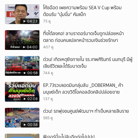
โค้ชอ๊อต เผยความพร้อม SEA V Cup พร้อม
ต้อนรับ "บุ๋มบิ๋ม" คัมแบ็ก
04:23
75 ดู
ทิ้งได้ลงคอ! ลาบราดอร์บาดเจ็บถูกปล่อยหน้า
ตลาด ก่อนคนแปลกหน้ารวมเงินช่วยรักษา
04:00
407 ดู
ด่วน! เกิดเหตุยิงภายใน รร.เทพศิรินทร์ นนทบุรี มีผู้
เสียชีวิตและได้รับบาดเจ็บ
00:58
744 ดู
EP.73รวบแอดมินกลุ่มลับ _DOBERMAN_ ค้า
มนุษย์เด็ก ลวงวิดีโอคอลอัดคลิปปล่อยขาย
02:08
137 ดู
ด่วน! รถพุ่งชนศูนย์พัฒนาฯ ทำเจ็บหลายสิบราย
565 ดู
00:58
ฟีเจอร์นี้จะไม่ลับอีกต่อไปปปป