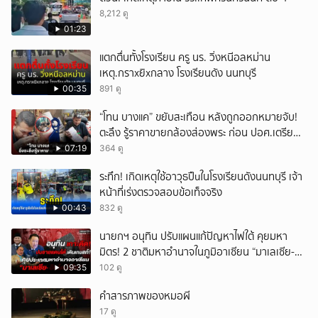
8,212 ดู
01:23
แตกตื่นทั้งโรงเรียน ครู นร. วิ่งหนีอลหม่าน
เหตุ.กราxยิxกลาง โรงเรียนดัง นนทบุรี
00:35
891 ดู
“โทน บางแค” ขยับสะเทือน หลังถูกออกหมายจับ!
ตะลึง รู้ราคาขายกล้องส่องพระ ก่อน ปอศ.เตรียม
บุกรวบ?
07:19
364 ดู
ระทึก! เกิดเหตุใช้อาวุธปืuในโรงเรียนดังนนทบุรี เจ้า
หน้าที่เร่งตรวจสอบข้อเท็จจริง
00:43
832 ดู
นายกฯ อนุทิน ปรับแผนแก้ปัญหาไฟใต้ คุยมหา
มิตร! 2 ชาติมหาอำนาจในภูมิอาเซียน “มาเลเซีย-
อินโดนีเซีย”
09:35
102 ดู
คำสารภาพของหมอผี
17 ดู