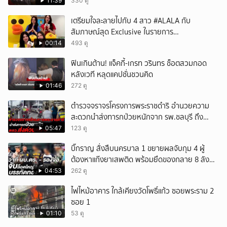
11:39
330 ดู
ยกเลิก
เตรียมใจละลายไปกับ 4 สาว #ALALA กับ
สัมภาษณ์สุด Exclusive ในรายการ
#POPCORNER เร็ว ๆ นี้ที่ #LINETODAYPOP
00:14
493 ดู
ฟินเกินต้าน! แจ็คกี้-เกรท วรินทร ช็อตสวมกอด
หลังเวที หลุดแคปชั่นชวนคิด
01:46
272 ดู
ตำรวจจราจรโครงการพระราชดำริ อำนวยความ
สะดวกนำส่งทารกป่วยหนักจาก รพ.ชลบุรี ถึง
รพ.ศิริราช
05:47
123 ดู
บิ๊กราญ สั่งสืบนครบาล 1 ขยายผลจับกุม 4 ผู้
ต้องหาแก๊งยาเสพติด พร้อมยึดของกลาย 8 ลัง
ส่งผ่านขนส่งเอกชนเข้า กทม.
04:53
262 ดู
ไฟไหม้อาคาร ใกล้เคียงวัดโพธิ์แก้ว ซอยพระราม 2
ซอย 1
01:10
53 ดู