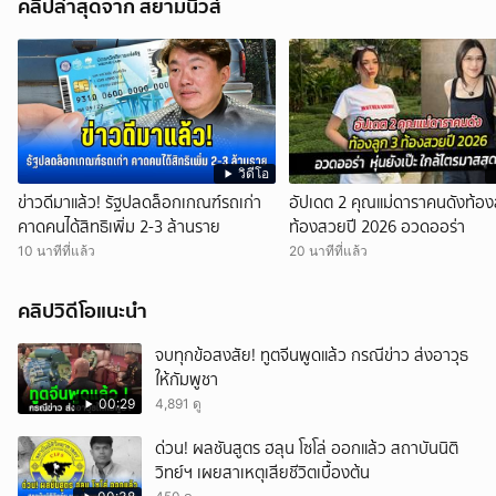
คลิปล่าสุดจาก สยามนิวส์
วิดีโอ
ข่าวดีมาแล้ว! รัฐปลดล็อกเกณฑ์รถเก่า
อัปเดต 2 คุณแม่ดาราคนดังท้อง
คาดคนได้สิทธิเพิ่ม 2-3 ล้านราย
ท้องสวยปี 2026 อวดออร่า
10 นาทีที่แล้ว
20 นาทีที่แล้ว
คลิปวิดีโอแนะนำ
จบทุกข้อสงสัย! ทูตจีนพูดแล้ว กรณีข่าว ส่งอาวุธ
ให้กัมพูชา
00:29
4,891 ดู
ด่วน! ผลชันสูตร ฮลุน โซโล่ ออกแล้ว สถาบันนิติ
วิทย์ฯ เผยสาเหตุเสียชีวิตเบื้องต้น