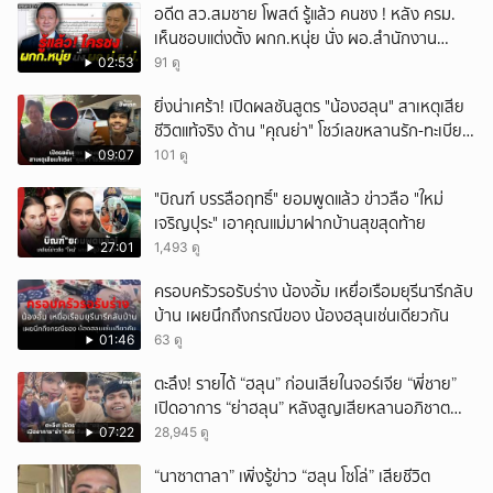
อดีต สว.สมชาย โพสต์ รู้แล้ว คนชง ! หลัง ครม.
เห็นชอบแต่งตั้ง ผกก.หนุ่ย นั่ง ผอ.สำนักงาน
ป.ย.ป.
02:53
91 ดู
ยิ่งน่าเศร้า! เปิดผลชันสูตร "น้องฮลุน" สาเหตุเสีย
ชีวิตแท้จริง ด้าน "คุณย่า" โชว์เลขหลานรัก-ทะเบียน
รถเคลื่อนร่าง!
09:07
101 ดู
"บิณฑ์ บรรลือฤทธิ์" ยอมพูดแล้ว ข่าวลือ "ใหม่
เจริญปุระ" เอาคุณแม่มาฝากบ้านสุขสุดท้าย
27:01
1,493 ดู
ครอบครัวรอรับร่าง น้องอั้ม เหยื่อเรือมยุรีนารีกลับ
บ้าน เผยนึกถึงกรณีของ น้องฮลุนเช่นเดียวกัน
01:46
63 ดู
ตะลึง! รายได้ “ฮลุน” ก่อนเสียในจอร์เจีย “พี่ชาย”
เปิดอาการ “ย่าฮลุน” หลังสูญเสียหลานอภิชาต
บุตร!
07:22
28,945 ดู
“นาซาตาลา” เพิ่งรู้ข่าว “ฮลุน โซโล่” เสียชีวิต