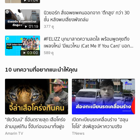
01:04
นิวยอร์ก สั่งอพยพคนออกจาก 'ตึกสูง' กว่า 30
ชั้น หลังพบเสี่ยงพังถล่ม
01:19
377 ดู
#FELIZZ บุกมาสาดความสดใส พร้อมพูดคุยถึง
เพลงใหม่ 'มีแมวไหม (Cat Me If You Can)' บอก
เลยว่าเริ่ดไม่ไหว 🌟
03:00
589 ดู
10 บทความที่อยากแนะนำให้คุณ
"ชัยวัฒน์" ชี้อันตรายสุด เสือโคร่ง
เปิดทะเบียนรถเคลื่อนร่าง "ฮลุน
ล่ามนุษย์กิน จี้จับก่อนจะมาทั้งฝูง
โซโล่" ส่งพิสูจน์หาความจริง
Amarin TV
TNews