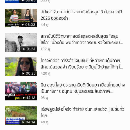
00:45
355 ดู
อัปเดต 2 คุณแม่ดาราคนดังท้องลูก 3 ท้องสวยปี
2026 อวดออร่า
03:03
44 ดู
สถาบันนิติวิทยาศาสตร์ แถลงผลชันสูตร “ฮลุน
โซโล่” เบื้องต้น พบว่าเกิดจากระบบหัวใจและระบบ
ไหลเวียนโลหิตล้มเหลว
01:51
102 ดู
ใครจะคิดว่า "ศรีริต้า เจนเซ่น" ที่หลายคนคุ้นภาพ
ลักษณ์สวยสง่า เรียบร้อย จะมีมุมโบ๊ะบ๊ะและโก๊ะๆ ให้
ได้อมยิ้มเหมือนกัน งานนี้ทำเอาแฟนๆ ทั้งเอ็นดูทั้ง
00:25
420 ดู
หัวเราะ
มิน ออง ไลง์ ประธานาธิบดีเมียนมา เยือนไทยอย่าง
เป็นทางการ อนุทิน หนุนส่งเสริมสันติภาพ
เสถียรภาพชายแดน
14:13
98 ดู
เร่งพิสูจน์เสือโคร่ง ทำร้าย จนท.เสียชีวิต | เนชั่นทั่ว
ไทย
04:14
49 ดู