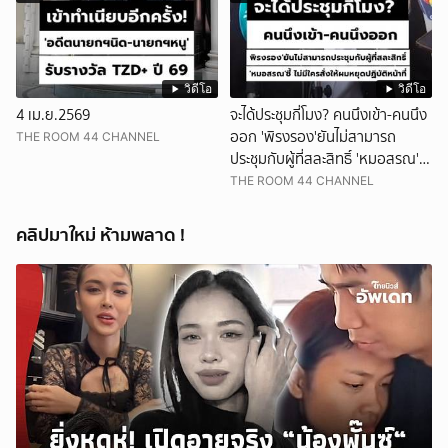
วิดีโอ
วิดีโอ
4 เม.ย.2569
จะได้ประชุมกี่โมง? คนนึงเข้า-คนนึง
ออก 'พิรงรอง'ยันไม่สามารถ
THE ROOM 44 CHANNEL
ประชุมกับผู้ที่สละสิทธิ์ 'หมอสรณ'ชี้
ไม่มีใครสั่งให้ผมหยุดปฏิบัติหน้าที่
THE ROOM 44 CHANNEL
คลิปมาใหม่ ห้ามพลาด !