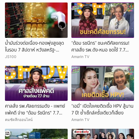
น้ำมันร่วงต่อเนื่อง-ทองพุ่งสูงสุด
“ต้อม รชนีกร” ชนะคดีศัลยกรรม!
ในรอบ 7 สัปดาห์ หวังสหรัฐ-
ศาลสั่ง รพ.ดัง-หมอ ชดใช้ 7.7
อิหร่านยุติสงคราม
ล้าน
JS100
Amarin TV
ศาลสั่ง รพ.ศัลยกรรมดัง - เเพทย์
“เอมี่” เปิดใจเคยติดเชื้อ HPV สู้นาน
เเพ้คดี จ่าย "ต้อม รัชนีกร" 7.7
7 ปี! ย้ำเซ็กส์ครั้งเดียวก็เสี่ยง
ล้าน
คมชัดลึกออนไลน์
Amarin TV