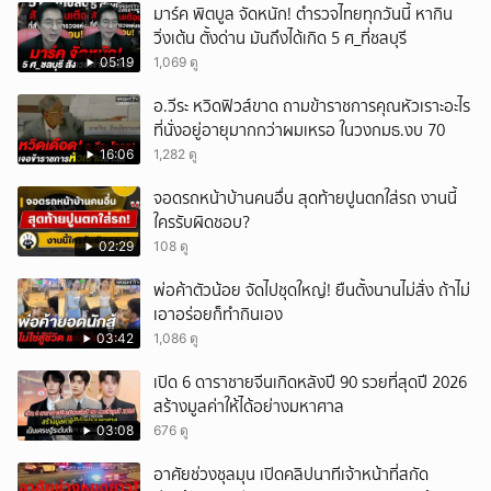
มาร์ค พิตบูล จัดหนัก! ตำรวจไทยทุกวันนี้ หากิน
วิ่งเต้น ตั้งด่าน มันถึงได้เกิด 5 ศ_ที่ชลบุรี
05:19
1,069 ดู
อ.วีระ หวิดฟิวส์ขาด ถามข้าราชการคุณหัวเราะอะไร
ที่นั่งอยู่อายุมากกว่าผมเหรอ ในวงกมธ.งบ 70
16:06
1,282 ดู
จอดรถหน้าบ้านคนอื่น สุดท้ายปูนตกใส่รถ งานนี้
ใครรับผิดชอบ?
02:29
108 ดู
พ่อค้าตัวน้อย จัดไปชุดใหญ่! ยืนตั้งนานไม่สั่ง ถ้าไม่
เอาอร่อยก็ทำกินเอง
03:42
1,086 ดู
เปิด 6 ดาราชายจีนเกิดหลังปี 90 รวยที่สุดปี 2026
สร้างมูลค่าให้ได้อย่างมหาศาล
03:08
676 ดู
อาศัยช่วงชุลมุน เปิดคลิปนาทีเจ้าหน้าที่สกัด