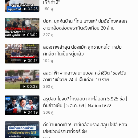
เหี้*เท่านี้"
02:25
150 ดู
ปอศ. บุกค้นบ้าน "โทน บางแค" ปมฉ้อโกงหลอก
ขายกล้องส่องพระเกินจริงเกือบ 20 ล้าน
03:02
327 ดู
ส่องภาพล่าสุด น้องแม็ค ลูกชายคนโต แหม่ม
คัทลียา โตเป็นหนุ่มแล้ว
00:17
102 ดู
สลด! ฟ้าผ่ากลางสนามบอล คร่าชีวิต "ซอฟวัน
อาแว" แข้งวัย 24 ปี เจ็บเกือบ 10 ราย
00:38
390 ดู
สรุปจบ-ไม่จบ? โกงสอบ เคาะไล่ออก 5,925 ชื่อ |
ทันข่าวเย็น | 5 ส.ค. 69 | NationTV22
04:19
306 ดู
ถึงบ้านเกิดแล้ว! นาทีเคลื่อนร่าง ฮลุน โซโล่ หลัง
เสียชีวิตปริศนาที่จอร์เจีย