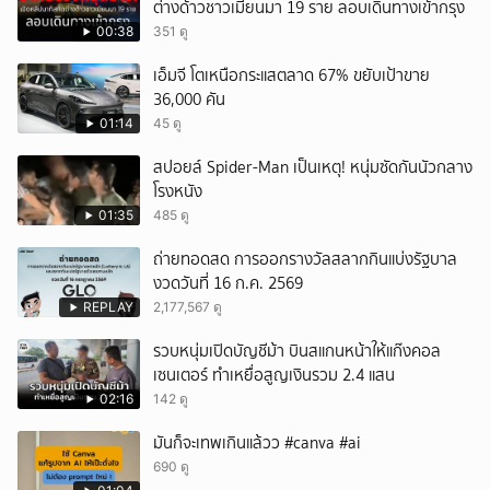
ต่างด้าวชาวเมียนมา 19 ราย ลอบเดินทางเข้ากรุง
00:38
351 ดู
เอ็มจี โตเหนือกระแสตลาด 67% ขยับเป้าขาย
36,000 คัน
01:14
45 ดู
สปอยล์ Spider-Man เป็นเหตุ! หนุ่มซัดกันนัวกลาง
โรงหนัง
01:35
485 ดู
ถ่ายทอดสด การออกรางวัลสลากกินแบ่งรัฐบาล
งวดวันที่ 16 ก.ค. 2569
REPLAY
2,177,567 ดู
รวบหนุ่มเปิดบัญชีม้า บินสแกนหน้าให้แก๊งคอล
เซนเตอร์ ทำเหยื่อสูญเงินรวม 2.4 แสน
02:16
142 ดู
มันก็จะเทพเกินแล้วว #canva #ai
690 ดู