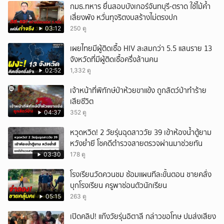
กมธ.ทหาร ยื่นสอบบังเกอร์จันทบุรี-ตราด ใช้ไม้ค้ำ
เสี่ยงพัง หวั่นทุจริตงบสร้างไม่ตรงปก
03:12
250 ดู
เผยไทยมีผู้ติดเชื้อ HIV สะสมกว่า 5.5 แสนราย 13
จังหวัดที่มีผู้ติดเชื้อครึ่งล้านคน
02:52
1,332 ดู
เจ้าหน้าที่พิทักษ์ป่าห้วยขาแข้ง ถูกสัตว์ป่าทำร้าย
เสียชีวิต
04:37
352 ดู
หวุดหวิด! 2 วัยรุ่นฉุดสาววัย 39 เข้าห้องน้ำตู้ยาม
หวังย่ำยี โชคดีตำรวจสายตรวจผ่านมาช่วยทัน
03:30
178 ดู
โรงเรียนวัดควนชม ซ้อมแผนทีละขั้นตอน ชายคลั่ง
บุกโรงเรียน ครูพาซ่อนตัวนักเรียน
05:15
263 ดู
เปิดคลิป! แก๊งวัยรุ่นอิตาลี กล่าวขอโทษ ปมส่งเสียง