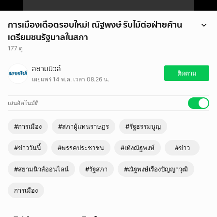
การเมืองเดือดรอบใหม่! ณัฐพงษ์ รับไม้ต่อฝ่ายค้าน
เตรียมชนรัฐบาลในสภา
177 ดู
การเมืองเดือดรอบใหม่! ณัฐพงษ์ รับไม้ต่อฝ่ายค้าน เตรียมชนรัฐบาลในสภา
สยามนิวส์
ติดตาม
เผยแพร่ 14 พ.ค. เวลา 08.26 น.
เล่นอัตโนมัติ
#การเมือง
#สภาผู้แทนราษฎร
#รัฐธรรมนูญ
#ข่าววันนี้
#พรรคประชาชน
#เท้งณัฐพงษ์
#ข่าว
#สยามนิวส์ออนไลน์
#รัฐสภา
#ณัฐพงษ์เรืองปัญญาวุฒิ
การเมือง