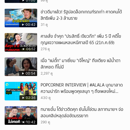
01:00
99 ดู
ข่าวดีมาแล้ว! รัฐปลดล็อกเกณฑ์รถเก่า คาดคนได้
สิทธิเพิ่ม 2-3 ล้านราย
00:42
31 ดู
ศาลสั่ง จำคุก "ประสิทธิ์ เจียวก๊ก" เพิ่ม 5 ปี คดีไข
กุญแจวางแผนหลบหนีศาลปี 65 (21ก.ค.69)
06:52
276 ดู
เมื่อ "แม่ตั๊ก" มาเยี่ยม "เจ๊ใหญ่" ถึงเตียง แม้น้ำตา
สักหยด ก็ไม่มี
00:54
2,297 ดู
POPCORNER INTERVIEW | #ALALA บุกมาสาด
ความน่ารัก พร้อมพูดคุยสนุก ๆ ถึงเพลงใหม่
'ON&OFF'
02:36
430 ดู
ทนายอั๋น โต้ข่าวติดคุก ยันไม่ใช่ตน สภาทนายฯ จ่อ
สอบคลิปหลุดส่อขัดมรรยาท
10:42
290 ดู