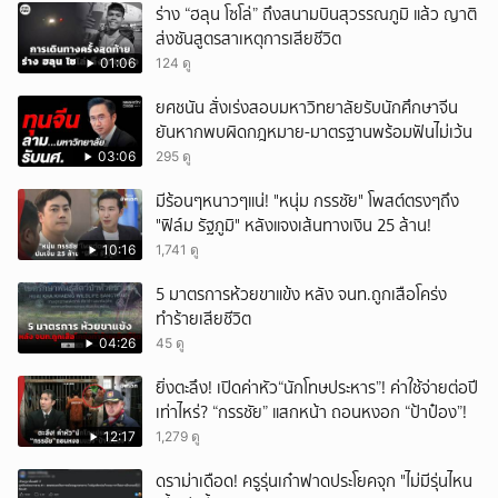
ร่าง “ฮลุน โซโล่” ถึงสนามบินสุวรรณภูมิ แล้ว ญาติ
ส่งชันสูตรสาเหตุการเสียชีวิต
01:06
124 ดู
ยศชนัน สั่งเร่งสอบมหาวิทยาลัยรับนักศึกษาจีน
ยันหากพบผิดกฎหมาย-มาตรฐานพร้อมฟันไม่เว้น
03:06
295 ดู
มีร้อนๆหนาวๆแน่! "หนุ่ม กรรชัย" โพสต์ตรงๆถึง
"ฟิล์ม รัฐภูมิ" หลังแจงเส้นทางเงิน 25 ล้าน!
10:16
1,741 ดู
5 มาตรการห้วยขาแข้ง หลัง จนท.ถูกเสือโคร่ง
ทำร้ายเสียชีวิต
04:26
45 ดู
ยิ่งตะลึง! เปิดค่าหัว“นักโทษประหาร”! ค่าใช้จ่ายต่อปี
เท่าไหร่? “กรรชัย” แสกหน้า ถอนหงอก “ป้าป๋อง”!
12:17
1,279 ดู
ดราม่าเดือด! ครูรุ่นเก๋าฟาดประโยคจุก "ไม่มีรุ่นไหน