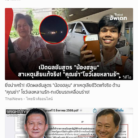
วิดีโอ
ยิ่งน่าเศร้า! เปิดผลชันสูตร "น้องฮลุน" สาเหตุเสียชีวิตแท้จริง ด้าน
"คุณย่า" โชว์เลขหลานรัก-ทะเบียนรถเคลื่อนร่าง!
ThaiNews - ไทยนิวส์ออนไลน์