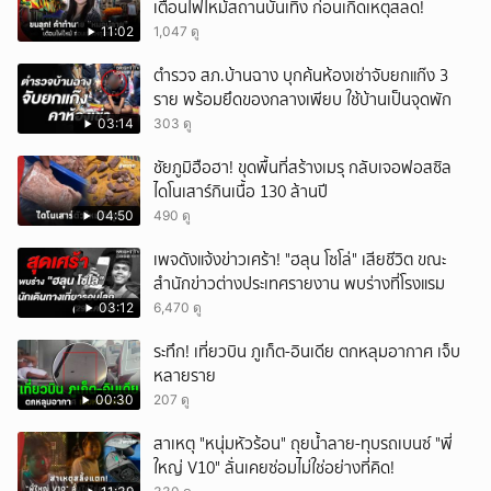
เตือนไฟไหม้สถานบันเทิง ก่อนเกิดเหตุสลด!
11:02
1,047 ดู
ตำรวจ สภ.บ้านฉาง บุกค้นห้องเช่าจับยกแก๊ง 3
ราย พร้อมยึดของกลางเพียบ ใช้บ้านเป็นจุดพัก
03:14
303 ดู
ชัยภูมิฮือฮา! ขุดพื้นที่สร้างเมรุ กลับเจอฟอสซิล
ไดโนเสาร์กินเนื้อ 130 ล้านปี
04:50
490 ดู
เพจดังแจ้งข่าวเศร้า! "ฮลุน โซโล่" เสียชีวิต ขณะ
สำนักข่าวต่างประเทศรายงาน พบร่างที่โรงแรม
03:12
6,470 ดู
ระทึก! เที่ยวบิน ภูเก็ต-อินเดีย ตกหลุมอากาศ เจ็บ
หลายราย
00:30
207 ดู
สาเหตุ "หนุ่มหัวร้อน" ถุยน้ำลาย-ทุบรถเบนซ์ "พี่
ใหญ่ V10" ลั่นเคยซ่อมไม่ใช่อย่างที่คิด!