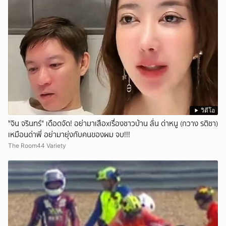
วิดีโอ
ั่"จิน จรินทร์" เดือดจัด! อย่ามาเสือxเรื่องชาวบ้าน ลั่น ด่าหนู (กวาง รติชา)
เหมือนด่าพี่ อย่ามายุ่งกับคนของผม จบ!!!
The Room44 Variety