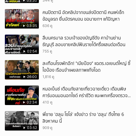
03:32
344 ดู
คนปัตตานี อัดคลิปจากขนส่งปัตตานี คนแห่เช็ก
ข้อมูลรถ ยื่นบัตรคนจน ขอนายกฯ แก้ปัญหา
03:35
636 ดู
สืบนครบาล รวบเจ้าของบัญชีดัง คาบ้านย่าน
ธัญบุรี ลอบขายคลิปฟันรายได้ครึ่งแสนต่อเดือน
02:54
755 ดู
สะเทือนโรงพักอีก! "เมียป๋อง" แฉตร.เอเยนต์ใหญ่ ซี้
ไอป๋อง เรือนจำเผยสภาพแก๊งโฉด
26:00
1,816 ดู
หมอเบ็นซ์ เตือนภัยสายเที่ยวฉายเดี่ยว เตือนพิษ
คาร์บอนมอนอกไซด์ คร่าชีวิต แนะพกเครื่องตรวจ
วัดติดตัว
02:34
410 ดู
พี่ชาย 'ฮลุน โซโล่' แจ้งข่าว ร่าง 'ฮลุน' ถึงไทย 6
สิงหาคม นี้
03:52
909 ดู