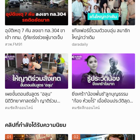
อุบัติเหตุ 7 คัน ลงเขา ทล.304 ขา
แก๊งเฟอร์บี้รวมตัวอบอุ่น สมาชิก
เข้า กทม. กู้ภัยเร่งช่วยผู้บาดเจ็บ
ใหญ่กว่าเดิม
สวพ.FM91
daradaily
เผยขั้นตอนชันสูตร “ฮลุน”
ยิ่งเศร้า"น้องพั้นซ์"ลูกบุญธรรม
นิติวิทยาศาสตร์ย้ำ ญาติร่วม
"ก้อง ห้วยไร่" เมื่อย้อนประวัติสุดน่า
สังเกตการณ์ได้จนเสร็จสิ้น
สงสาร
คมชัดลึกออนไลน์
คมชัดลึกออนไลน์
คลิปที่กำลังได้รับความนิยม
01
02