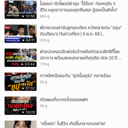
ไม่สลด! เปิดโพสต์ล่าสุด “ไอ้ป๋อง” ก่อเหตุดับ 5
ชีวิต หลุดอาการนอนคุกคืนแรก รู้เลยเป็นยังไง?
10:50
650 ดู
พี่ชายวอนผ่าชันสูตรละเอียด หวังคลายปม "ฮลุน"
ดับปริศนา| ทันข่าวเที่ยง | 6 ส.ค. 69 |
NationTV22
04:11
239 ดู
ฝ่ายปกครองจับพ่อรับจ้างแจ้งเกิดสวมสิทธิที่ไชย
ปราการ พร้อมแถลงทลายแก๊งทุจริต บัตร 10 ปี ที่
แม่สอด
03:44
779 ดู
เกาหลีเหนือแนะกิน “ซุปเนื้อสุนัข” คลายร้อน
62 ดู
01:32
เปิดแผนที่เขากระโดงของรฟท
59 ดู
08:28
“ครั้งแรก” ในชีวิต เกิดขึ้นกลางกองถ่าย!