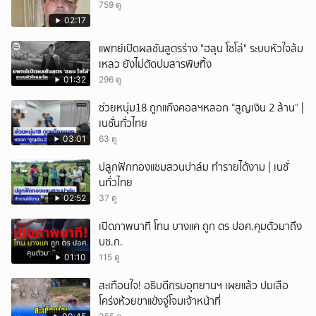
759 ดู
02:17
แพทย์เปิดผลชันสูตรร่าง "ฮลุน โซโล่" ระบบหัวใจล้ม
เหลว ยังไม่ตัดปมสารพิษทิ้ง
01:32
296 ดู
ช่วยหนุ่ม18 ถูกแก๊งคอลฯหลอก “สูญเงิน 2 ล้าน” |
เนชั่นทั่วไทย
03:01
63 ดู
ปลูกฟักทองแซมสวนปาล์ม ทำรายได้งาม | เนชั่
นทั่วไทย
02:52
37 ดู
เปิดภาพนาที โทน บางแค ถูก ตร ปอศ.คุมตัวมาถึง
บช.ก.
01:10
115 ดู
สะเทือนใจ! อธิบดีกรมอุทยานฯ เผยแล้ว ปมเสือ
โคร่งห้วยขาแข้งจู่โจมเจ้าหน้าที่