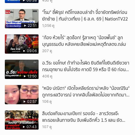
00:38
450 ดู
"โรม" ชี้พิรุธ! คดีโกงสอบล่าช้า จี้อายัดทรัพย์ก่อน
ยักย้าย | ทันข่าวเที่ยง | 6 ส.ค. 69 | NationTV22
22:51
1,056 ดู
“ก้อง ห้วยไร่” สุดช็อก! รู้สาเหตุ “น้องพั๊นซ์“ ลูก
บุญธรรมดับ หลังเคยเสียพ่อแม่เหตุตึกสตง.ถล่ม
09:06
207 ดู
อ.วีระ ขอโทษ! ถ้าทำอะไรผิด ยินดีแก้ไขยินดีเยียวยา
กรมอุทยาน ยันไปจริง คาดปี 59 หรือ ปี 60 ก่อน
ปิดให้พัก
12:50
406 ดู
"หนิง ปณิตา" เปิดใจเคลียร์ดราม่าหลัง "น้องณิริน"
ถูกกระแสวิจารณ์ จากคลิปไลฟ์สดไม่อยากเกิดมา
หน้าเหมือนพ่อ
02:57
106 ดู
สืบต่อแก๊งมะขามเปียก! รองจ๋อ - สารวัตรแจ๊ะ
แกะรอยเส้นทางเงิน จับเพิ่มอีกหิ้ว 1.5 แสน ยัด
สินบน
07:43
107 ดู