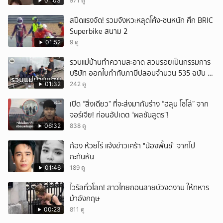
01:03
971 ดู
สปีดแรงจัด! รวมจังหวะหลุดโค้ง-ชนหนัก ศึก BRIC
Superbike สนาม 2
01:52
9 ดู
รวบแม่บ้านทำความสะอาด สวมรอยเป็นกรรมการ
บริษัท ออกใบกำกับภาษีปลอมจำนวน 535 ฉบับ รัฐ
เสียหายกว่า 129 ล้านบาท
01:32
242 ดู
เปิด “สิ่งเดียว” ที่จะส่งมากับร่าง “ฮลุน โซโล่” จาก
จอร์เจีย! ก่อนอัปเดต “ผลชันสูตร”!
06:32
838 ดู
ก้อง ห้วยไร่ แจ้งข่าวเศร้า "น้องพั้นช์" จากไป
กะทันหัน
01:46
189 ดู
ไวรัลทั่วโลก! สาวไทยถอนสายบัวงดงาม ให้ทหาร
ม้าอังกฤษ
00:23
811 ดู