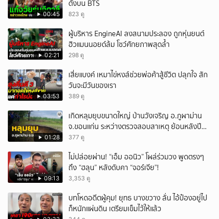
ดังบน BTS
00:45
823 ดู
ผู้บริหาร EngineAI ลงสนามประลอง ถูกหุ่นยนต์
ฮิวแมนนอยด์ล้ม โชว์ศักยภาพสุดล้ำ
02:21
298 ดู
เสี่ยแบงค์ เหมาไข่หงส์ช่วยพ่อค้าสู้ชีวิต ปลุกใจ สัก
วันจะมีวันของเรา
03:53
389 ดู
เกิดหลุมยุบขนาดใหญ่ บ้านวังเจริญ อ.ภูผาม่าน
จ.ขอนแก่น ระหว่างตรวจสอบสาเหตุ ย้อนหลังปี
2568 พบเคยพบหลุมยุบมาแล้วครั้งหนึ่ง
01:28
377 ดู
ไม่ปล่อยผ่าน! “เอ็ม ออนิว” โผล่ร่วมวง พูดตรงๆ
ถึง “ฮลุน” หลังดับคา “จอร์เจีย”!
09:13
3,353 ดู
บทโหดอดีตผู้คุม! ยุทธ บางขวาง ลั่น ไอ้ป๋องอยู่ไป
ก็หนักแผ่นดิน เตรียมเข็มไว้ให้แล้ว