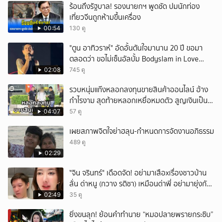
ร้อนถึงรัฐบาล! รองนายกฯ พูดชัด ปมนักท่อง
เที่ยวจีนถูกห้ามขึ้นเครื่อง
00:54
130 ดู
"ตูน อาทิวราห์" อัดอั้นตันใจมานาน 20 ปี ขอมา
ตลอดว่า ขอไม่เซ็นอัลบั้ม Bodyslam in Love
Vol.1-2 ที่เป็นปกผู้ชายยิ้มแฉ่งสองคน พร้อมเผย
02:08
745 ดู
เหตุผลชัดว่า ค่ายเก่านำเอามาทำเอง ทำโดยไม่
รวบหนุ่มแก๊งหลอกลงทุนขายสินค้าออนไลน์ อ้าง
บอกอะไรทางเจ้าตัวเลย
กำไรงาม สุดท้ายหลอกเหยื่อหมดตัว สูญเงินเป็น
แสนบาท ยังให้การปฏิเสธ
04:07
57 ดู
เผยสภาพจิตใจย่าฮลุน-กำหนดการจัดงานอภิธรรม
489 ดู
02:29
ั่"จิน จรินทร์" เดือดจัด! อย่ามาเสือxเรื่องชาวบ้าน
ลั่น ด่าหนู (กวาง รติชา) เหมือนด่าพี่ อย่ามายุ่งกับ
คนของผม จบ!!!
02:49
35 ดู
ยิ่งขนลุก! ย้อนคำทำนาย “หมอปลายพรายกระซิบ”