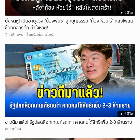
วิดีโอ
ยิ่งหดหู่! เปิดอายุจริง “น้องพั๊นซ์“ ลูกบุญธรรม “ก้อง ห้วยไร่” หลังโพสต์
ช็อกกลางดึก ทำใจหาย!
ThaiNews - ไทยนิวส์ออนไลน์
วิดีโอ
ข่าวดีมาแล้ว! รัฐปลดล็อกเกณฑ์รถเก่า คาดคนได้สิทธิเพิ่ม 2-3 ล้านราย
สยามนิวส์