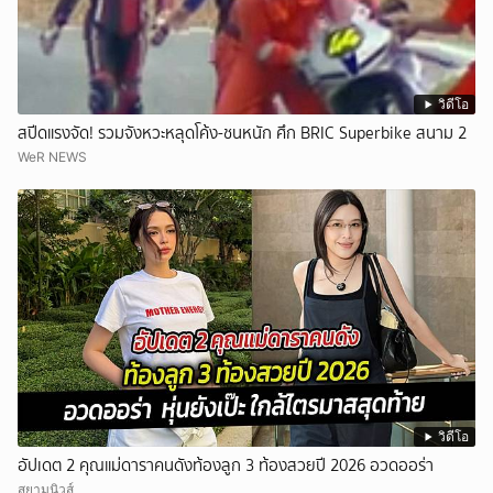
วิดีโอ
สปีดแรงจัด! รวมจังหวะหลุดโค้ง-ชนหนัก ศึก BRIC Superbike สนาม 2
WeR NEWS
วิดีโอ
อัปเดต 2 คุณแม่ดาราคนดังท้องลูก 3 ท้องสวยปี 2026 อวดออร่า
สยามนิวส์