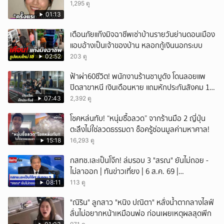
1,295 ดู
01:13
เตือนภัยแก๊งมิจฉาชีพเช่าบ้านรายวันย่านดอนเมือง
แอบอ้างเป็นเจ้าของบ้าน หลอกกู้เงินนอกระบบ
02:52
203 ดู
ฟ้าผ่า60ชีวิต! พนักงานร้านชาบูดัง โดนลอยแพ
ปิดสาขาหนี เงินเดือนหาย แถมหักประกันสังคม 11
เดือนแต่ไม่ส่ง?
07:43
2,392 ดู
โชคหล่นทับ! “หนุ่มซื้อลวด” จากร้านมือ 2 ญี่ปุ่น
ตะลึงไม่ใช่ลวดธรรมดา ช็อครู้ซ่อนมูลค่ามหาศาล!
15:18
16,293 ดู
กสทช.เละเป็นโจ๊ก! ล่มรอบ 3 "สรณ" ยันไม่ถอย -
ไม่ลาออก | ทันข่าวเที่ยง | 6 ส.ค. 69 |
NationTV22
08:11
113 ดู
"ณิริน" ลูกสาว "หนิง ปณิตา" หลั่งน้ำตากลางไลฟ์
ลั่นไม่อยากหน้าเหมือนพ่อ ก่อนเผยเหตุผลสุดพีก