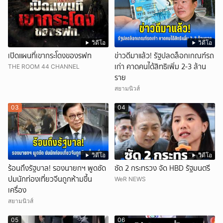
วิดีโอ
วิดีโอ
เปิดแผนที่เขากระโดงของรฟท
ข่าวดีมาแล้ว! รัฐปลดล็อกเกณฑ์รถ
เก่า คาดคนได้สิทธิเพิ่ม 2-3 ล้าน
THE ROOM 44 CHANNEL
ราย
สยามนิวส์
03
04
วิดีโอ
วิดีโอ
ร้อนถึงรัฐบาล! รองนายกฯ พูดชัด
ซัด 2 กระทรวง จัด HBD รัฐมนตรี
ปมนักท่องเที่ยวจีนถูกห้ามขึ้น
WeR NEWS
เครื่อง
สยามนิวส์
05
06