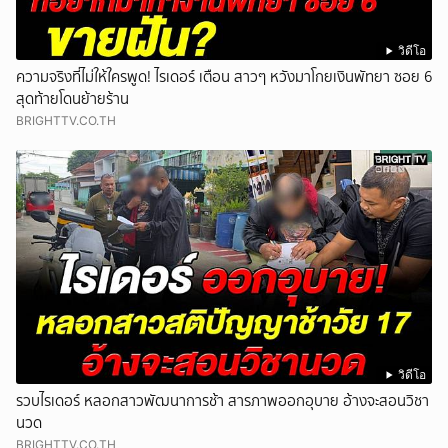
วิดีโอ
ความจริงที่ไม่ให้ใครพูด! ไรเดอร์ เตือน สาวๆ หวังมาโกยเงินพัทยา ซอย 6
สุดท้ายโดนย้ายร้าน
BRIGHTTV.CO.TH
วิดีโอ
รวบไรเดอร์ หลอกสาวพัฒนาการช้า สารภาพออกอุบาย อ้างจะสอนวิชา
นวด
BRIGHTTV.CO.TH