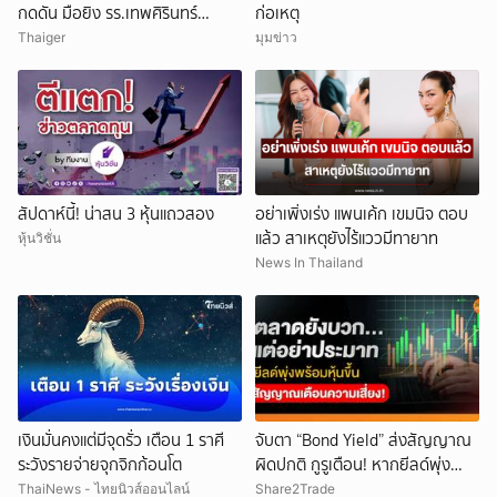
กดดัน มือยิง รร.เทพศิรินทร์
ก่อเหตุ
นนทบุรี
Thaiger
มุมข่าว
สัปดาห์นี้! น่าสน 3 หุ้นแถวสอง
อย่าเพิ่งเร่ง แพนเค้ก เขมนิจ ตอบ
แล้ว สาเหตุยังไร้แววมีทายาท
หุ้นวิชั่น
News In Thailand
เงินมั่นคงแต่มีจุดรั่ว เตือน 1 ราศี
จับตา “Bond Yield” ส่งสัญญาณ
ระวังรายจ่ายจุกจิกก้อนโต
ผิดปกติ กูรูเตือน! หากยีลด์พุ่ง
พร้อมหุ้นขึ้น แรงกระแทกตลาดอาจ
ThaiNews - ไทยนิวส์ออนไลน์
Share2Trade