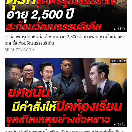
วิดีโอ
ตุรกีขุดพบรูปปั้นหินอ่อนโบราณอายุ 2,500 ปี สภาพสมบูรณ์ในเมืองซาร์
เดส ชี้สะท้อนวัฒนธรรมลิเดีย
BRIGHTTV.CO.TH
วิดีโอ