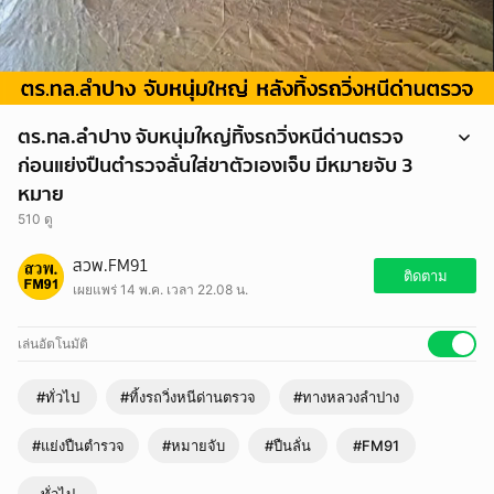
ตร.ทล.ลำปาง จับหนุ่มใหญ่ทิ้งรถวิ่งหนีด่านตรวจ
ก่อนแย่งปืนตำรวจลั่นใส่ขาตัวเองเจ็บ มีหมายจับ 3
หมาย
510 ดู
วันที่ 14 พฤษภาคม 2569 ตำรวจสอบสวนกลาง (CIB) โดยกองบังคับการ
สวพ.FM91
ตำรวจทางหลวง ร่วมกันจับกุม ชาย อายุ 45 ปี ผู้ต้องหาตามหมายจับของ
ติดตาม
เผยแพร่ 14 พ.ค. เวลา 22.08 น.
ศาลจังหวัดลำปาง จำนวน 3 หมาย โดยจับกุมได้ บนถนนทางหลวง
หมายเลข 1 (ถนนพหลโยธิน) กม.688 ต่อเนื่องถนนภายในหมู่บ้านม่อนหิน
แก้ว หมู่ 4 ซอย 10 อ.เกาะคา จ.ลำปาง
เล่นอัตโนมัติ
https://www.fm91bkk.com/newsarticle/71876
#ทั่วไป
#ทิ้งรถวิ่งหนีด่านตรวจ
#ทางหลวงลำปาง
#แย่งปืนตำรวจ
#หมายจับ
#ปืนลั่น
#FM91