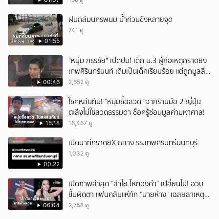
ฝนถล่มนครพนม น้ำท่วมขังหลายจุด
741 ดู
01:55
"หนุ่ม กรรชัย" เปิดปม! เด็ก ม.3 ผู้ก่อเหตุกราดยิง
เทพศิรินทร์นนท์ เดิมเป็นเด็กเรียบร้อย แต่ถูกบูลลี่
หนัก คาดแรงกดดันสะสมกลายเป็นแรงแค้น จนก่อ
00:46
2,652 ดู
เหตุสลด
โชคหล่นทับ! “หนุ่มซื้อลวด” จากร้านมือ 2 ญี่ปุ่น
ตะลึงไม่ใช่ลวดธรรมดา ช็อครู้ซ่อนมูลค่ามหาศาล!
15:18
16,467 ดู
เปิดนาทีกราดยิX กลาง รร.เทพศิรินทร์นนทบุรี
1,032 ดู
00:22
เปิดภาพล่าสุด “ลำไย ไหทองคำ” เปลี่ยนไป! อวบ
ขึ้นผิดตา แฟนคลับแห่ทัก “นายห้าง” เฉลยสาเหตุ
ชัด!
06:04
2,758 ดู