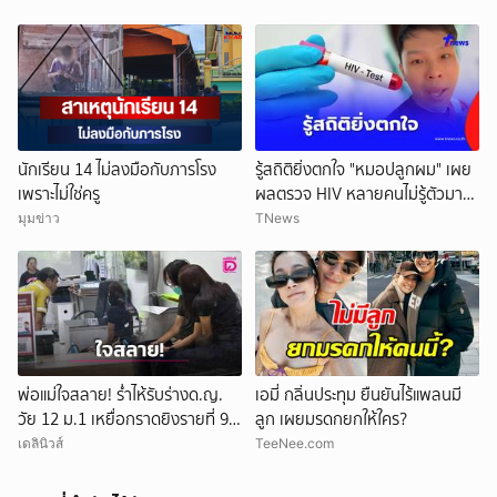
รออยู่ข้างหน้า
นักเรียน 14 ไม่ลงมือกับภารโรง
รู้สถิติยิ่งตกใจ "หมอปลูกผม" เผย
เพราะไม่ใช่ครู
ผลตรวจ HIV หลายคนไม่รู้ตัวมา
ก่อน
มุมข่าว
TNews
พ่อแม่ใจสลาย! ร่ำไห้รับร่างด.ญ.
เอมี่ กลิ่นประทุม ยืนยันไร้แพลนมี
วัย 12 ม.1 เหยื่อกราดยิงรายที่ 9
ลูก เผยมรดกยกให้ใคร?
สุดเศร้านำไปบำเพ็ญกุศล
เดลินิวส์
TeeNee.com