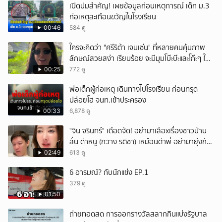
เปิดปมสำคัญ! เผยข้อมูลก่อนเหตุการณ์ เด็ก ม.3
ก่อเหตุสะเทือนขวัญในโรงเรียน
00:46
584 ดู
ใครจะคิดว่า "ศรีริต้า เจนเซ่น" ที่หลายคนคุ้นภาพ
ลักษณ์สวยสง่า เรียบร้อย จะมีมุมโบ๊ะบ๊ะและโก๊ะๆ ให้
ได้อมยิ้มเหมือนกัน งานนี้ทำเอาแฟนๆ ทั้งเอ็นดูทั้ง
00:25
772 ดู
หัวเราะ
พ่อเด็กผู้ก่อเหตุ เดินทางไปโรงเรียน ก่อนทรุด
ปล่อยโฮ จนท.เข้าประครอง
00:33
6,878 ดู
ั่"จิน จรินทร์" เดือดจัด! อย่ามาเสือxเรื่องชาวบ้าน
ลั่น ด่าหนู (กวาง รติชา) เหมือนด่าพี่ อย่ามายุ่งกับ
คนของผม จบ!!!
02:49
613 ดู
6 อารมณ์? กับนักแข่ง EP.1
379 ดู
01:50
ถ่ายทอดสด การออกรางวัลสลากกินแบ่งรัฐบาล