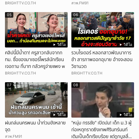
สิบราย เสียหายราว 10 ล้าน
BRIGHTTV.CO.TH
สวพ.FM91
05
06
วิดีโอ
วิดีโอ
คลิปนี้มีน้ำตา! ครูสาวกลับจากก
รวบไรเดอร์ หลอกสาวพัฒนาการ
ทม. ซื้อของมาเซอร์ไพรส์นักเรียน
ช้า สารภาพออกอุบาย อ้างจะสอน
เจอถาม กี่บาท กลัวครูจ่ายแพง w
วิชานวด
BRIGHTTV.CO.TH
BRIGHTTV.CO.TH
07
08
วิดีโอ
วิดีโอ
ฝนถล่มนครพนม น้ำท่วมขังหลาย
"หนุ่ม กรรชัย" เปิดปม! เด็ก ม.3 ผู้
จุด
ก่อเหตุกราดยิงเทพศิรินทร์นนท์
เดิมเป็นเด็กเรียบร้อย แต่ถูกบูลลี่
สวพ.FM91