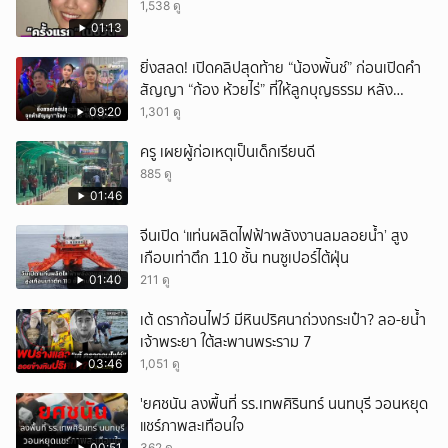
1,538 ดู
ยกเลิก
01:13
ยิ่งสลด! เปิดคลิปสุดท้าย “น้องพั้นช์” ก่อนเปิดคำ
สัญญา “ก้อง ห้วยไร่” ที่ให้ลูกบุญธรรม หลัง
ลาโลก!
09:20
1,301 ดู
ครู เผยผู้ก่อเหตุเป็นเด็กเรียนดี
885 ดู
01:46
จีนเปิด ‘แท่นผลิตไฟฟ้าพลังงานลมลอยน้ำ’ สูง
เกือบเท่าตึก 110 ชั้น ทนซูเปอร์ไต้ฝุ่น
01:40
211 ดู
เต้ ดราก้อนไฟว์ มีหินปริศนาถ่วงกระเป๋า? ลอ-ยน้ำ
เจ้าพระยา ใต้สะพานพระราม 7
03:46
1,051 ดู
'ยศชนัน ลงพื้นที่ รร.เทพศิรินทร์ นนทบุรี วอนหยุด
แชร์ภาพสะเทือนใจ
00:51
362 ดู