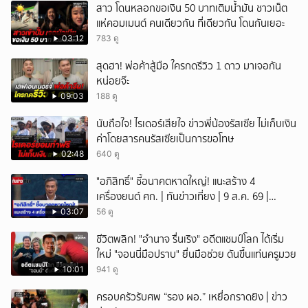
สาว โดนหลอกขอเงิน 50 บาทเติมน้ำมัน ชาวเน็ต
แห่คอมเมนต์ คนเดียวกัน ที่เดียวกัน โดนกันเยอะ
03:12
783 ดู
สุดฮา! พ่อค้าสู้มือ ใครกดรีวิว 1 ดาว มาเจอกัน
หน่อยจ๊ะ
09:03
188 ดู
นับถือใจ! ไรเดอร์เสียใจ ข่าวพี่น้องรัสเซีย ไม่เก็บเงิน
ค่าโดยสารคนรัสเซียเป็นการขอโทษ
02:48
640 ดู
"อภิสิทธิ์" ชี้อนาคตหาดใหญ่! แนะสร้าง 4
เครื่องยนต์ ศก. | ทันข่าวเที่ยง | 9 ส.ค. 69 |
NationTV22
03:07
56 ดู
ชีวิตพลิก! "อำนาจ รื่นเริง" อดีตแชมป์โลก ได้เริ่ม
ใหม่ "จอนนี่มือปราบ" ยื่นมือช่วย ดันขึ้นแท่นครูมวย
10:01
941 ดู
ครอบครัวรับศพ “รอง ผอ.” เหยื่อกราดยิง | ข่าว