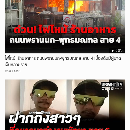
วิดีโอ
ไฟไหม้! ร้านอาหาร ถนนพรานนก-พุทธมณฑล สาย 4 เบื้องต้นมีผู้บาด
เจ็บหลายราย
สวพ.FM91