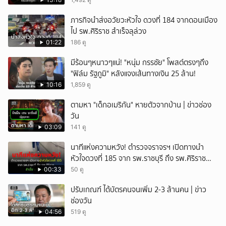
ภารกิจนำส่งอวัยวะหัวใจ ดวงที่ 184 จากดอนเมือง
ไป รพ.ศิริราช สำเร็จลุล่วง
01:22
186 ดู
มีร้อนๆหนาวๆแน่! "หนุ่ม กรรชัย" โพสต์ตรงๆถึง
"ฟิล์ม รัฐภูมิ" หลังแจงเส้นทางเงิน 25 ล้าน!
10:16
1,859 ดู
ตามหา "เด็กอเมริกัน" หายตัวจากบ้าน | ข่าวช่อง
วัน
03:09
141 ดู
นาทีแห่งความหวัง! ตำรวจจราจรฯ เปิดทางนำ
หัวใจดวงที่ 185 จาก รพ.ราชบุรี ถึง รพ.ศิริราช
สำเร็จใน 48 นาที
00:33
50 ดู
ปรับเกณฑ์ ได้บัตรคนจนเพิ่ม 2-3 ล้านคน | ข่าว
ช่องวัน
04:56
519 ดู