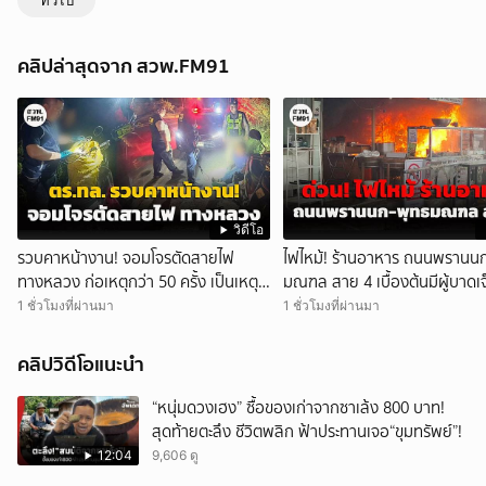
ทั่วไป
คลิปล่าสุดจาก สวพ.FM91
วิดีโอ
รวบคาหน้างาน! จอมโจรตัดสายไฟ
ไฟไหม้! ร้านอาหาร ถนนพรานน
ทางหลวง ก่อเหตุกว่า 50 ครั้ง เป็นเหตุ
มณฑล สาย 4 เบื้องต้นมีผู้บาด
ให้ถนนมือ รถชนเจ็บตาย หลายสิบราย
ราย
1 ชั่วโมงที่ผ่านมา
1 ชั่วโมงที่ผ่านมา
เสียหายราว 10 ล้าน
คลิปวิดีโอแนะนำ
“หนุ่มดวงเฮง” ซื้อของเก่าจากซาเล้ง 800 บาท!
สุดท้ายตะลึง ชีวิตพลิก ฟ้าประทานเจอ“ขุมทรัพย์”!
12:04
9,606 ดู