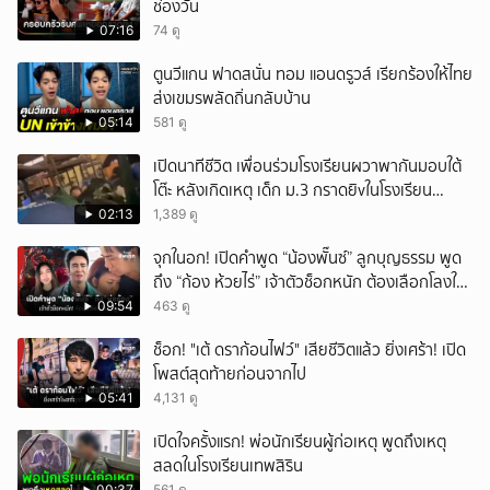
ช่องวัน
07:16
74 ดู
ตูนวีแกน ฟาดสนั่น ทอม แอนดรูวส์ เรียกร้องให้ไทย
ส่งเขมรพลัดถิ่นกลับบ้าน
05:14
581 ดู
เปิดนาทีชีวิต เพื่อนร่วมโรงเรียนผวาพากันมอบใต้
โต๊ะ หลังเกิดเหตุ เด็ก ม.3 กราดยิvในโรงเรียน
เทพศิรินทร์นนท์ แบบไม่เลือกหน้า เสียงปืนดังสนั่น
02:13
1,389 ดู
หวั่นไหว
จุกในอก! เปิดคำพูด “น้องพั๊นซ์” ลูกบุญธรรม พูด
ถึง “ก้อง ห้วยไร่” เจ้าตัวช็อกหนัก ต้องเลือกโลงให้
ลูก!
09:54
463 ดู
ช็อก! "เต้ ดราก้อนไฟว์" เสียชีวิตแล้ว ยิ่งเศร้า! เปิด
โพสต์สุดท้ายก่อนจากไป
05:41
4,131 ดู
เปิดใจครั้งแรก! พ่อนักเรียนผู้ก่อเหตุ พูดถึงเหตุ
สลดในโรงเรียนเทพสิริน
00:37
561 ดู