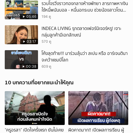
รวบโจรวิ่งราวทองกลางห้างพัทยา สารภาพหาเงิน
ใช้หนี้พนันบอล - หนี้นอกระบบ ช่วยน้องสาวโดนจับ
คดีบัญชีม้า จ.ชลบุรี
05:46
194 ดู
INDECA LIVING รุกตลาดเฟอร์นิเจอร์หรู! เจาะ
กลุ่มลูกค้ามีเอกลักษณ์
03:17
570 ดู
โค้งสุดท้าย!!! มาร่วมลุ้นว่า สเปน หรือ อาร์เจนตินา
จะคว้าแชมป์โลก
00:38
609 ดู
10 บทความที่อยากแนะนำให้คุณ
“ครูอรสา” เปิดใจครั้งแรก ยันไม่เคย
ผิดคาดมาก!! เปิดผลการเรียน ผู้