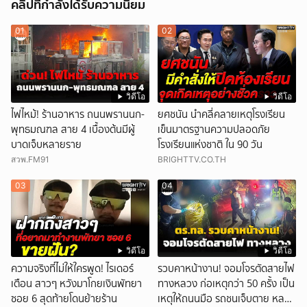
คลิปที่กำลังได้รับความนิยม
01
02
วิดีโอ
วิดีโอ
ไฟไหม้! ร้านอาหาร ถนนพรานนก-
ยศชนัน นำคลี่คลายเหตุโรงเรียน
พุทธมณฑล สาย 4 เบื้องต้นมีผู้
เข็นมาตรฐานความปลอดภัย
บาดเจ็บหลายราย
โรงเรียนแห่งชาติ ใน 90 วัน
สวพ.FM91
BRIGHTTV.CO.TH
03
04
วิดีโอ
วิดีโอ
ความจริงที่ไม่ให้ใครพูด! ไรเดอร์
รวบคาหน้างาน! จอมโจรตัดสายไฟ
เตือน สาวๆ หวังมาโกยเงินพัทยา
ทางหลวง ก่อเหตุกว่า 50 ครั้ง เป็น
ซอย 6 สุดท้ายโดนย้ายร้าน
เหตุให้ถนนมือ รถชนเจ็บตาย หลาย