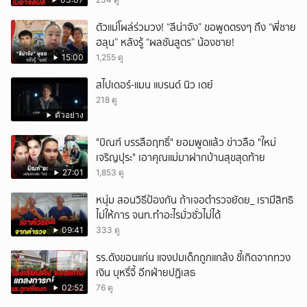
ตัวแม่โผล่ร่วมวง! “ลีน่าจัง” ขอพูดตรงๆ ถึง “พี่ชาย
ฮลุน” หลังรู้ “ผลชันสูตร” น้องชาย!
15:00
1,255 ดู
สไปเดอร์-แมน แบรนด์ นิว เดย์
218 ดู
ตัวอย่าง
"บิณฑ์ บรรลือฤทธิ์" ยอมพูดแล้ว ข่าวลือ "ใหม่
เจริญปุระ" เอาคุณแม่มาฝากบ้านสุขสุดท้าย
27:01
1,853 ดู
หนุ่ม สอนวิธีป้องกัน ถ้าเจอตำรวจยัดย_ เรามีสิทธิ
ไม่ให้การ จนท.ทำอะไรมั่วซั่วไม่ได้
09:41
333 ดู
รร.ดังขอนแก่น แจงปมเด็กถูกแกล้ง ชี้เกิดจากทวง
เงิน บุหรี่จี้ อีกฝ่ายปฏิเสธ
02:52
76 ดู