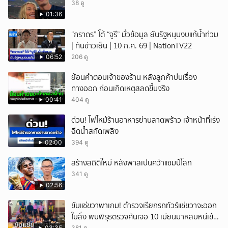
38 ดู
01:36
“ภราดร” โต้ “จูรี” มั่วข้อมูล ยันรัฐหนุนงบแก้น้ำท่วม
| ทันข่าวเย็น | 10 ก.ค. 69 | NationTV22
06:52
206 ดู
ย้อนคำตอบเจ้าของร้าน หลังลูกค้าบ่นเรื่อง
ทางออก ก่อนเกิดเหตุสลดขึ้นจริง
00:41
404 ดู
ด่วน! ไฟไหม้ร้านอาหารย่านลาดพร้าว เจ้าหน้าที่เร่ง
ฉีดน้ำสกัดเพลิง
02:00
394 ดู
สร้างสถิติใหม่ หลังพาสเปนคว้าแชมป์โลก
341 ดู
02:56
ขับแช่ขวาพาเกม! ตำรวจเรียกรถทัวร์แช่ขวาจะออก
ใบสั่ง พบพิรุธตรวจค้นเจอ 10 เมียนมาหลบหนีเข้า
03:35
381 ดู