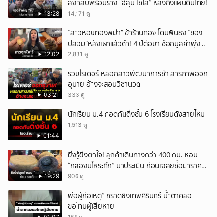
ส่งกลับพร้อมร่าง “ฮลุน โซโล่” หลังถึงแผ่นดินไทย!
13:28
14,171 ดู
“สาวหอบทองพม่า”เข้าร้านทอง โดนฟันธง “ของ
ปลอม”หลังเผาแล้วดำ! 4 ปีต่อมา ช็อกมูลค่าพุ่ง
มหาศาล!
12:02
2,831 ดู
รวบไรเดอร์ หลอกสาวพัฒนาการช้า สารภาพออก
อุบาย อ้างจะสอนวิชานวด
03:21
333 ดู
นักเรียน ม.4 กอดกันดิ่งชั้น 6 โรงเรียนดังสายไหม
1,513 ดู
01:44
ยิ่งรู้ยิ่งตกใจ! ลูกค้าเดินทางกว่า 400 กม. หอบ
“กลองมโหระทึก” มาประเมิน ก่อนเฉลยซื้อมาราคา
เท่าไหร่?
19:29
906 ดู
พ่อผู้ก่อเหตุ” กราดยิงเทพศิรินทร์ น้ำตาคลอ
ขอโทษผู้เสียหาย
01:07
158 ดู