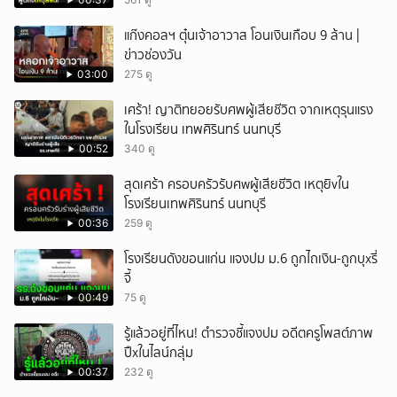
แก๊งคอลฯ ตุ๋นเจ้าอาวาส โอนเงินเกือบ 9 ล้าน |
ข่าวช่องวัน
03:00
275 ดู
เศร้า! ญาติทยอยรับศพผู้เสียชีวิต จากเหตุรุนแรง
ในโรงเรียน เทพศิรินทร์ นนทบุรี
00:52
340 ดู
สุดเศร้า ครอบครัวรับศwผู้เสียชีวิต เหตุยิvใน
โรงเรียนเทพศิรินทร์ นนทบุรี
00:36
259 ดู
โรงเรียนดังขอนแก่น แจงปม ม.6 ถูกไถเงิน-ถูกบุxรี่
จี้
00:49
75 ดู
รู้แล้วอยู่ที่ไหน! ตำรวจชี้แจงปม อดีตครูโพสต์ภาพ
ปืxในไลน์กลุ่ม
00:37
232 ดู