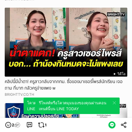
วิดีโอ
คลิปนี้มีน้ำตา! ครูสาวกลับจากกทม. ซื้อของมาเซอร์ไพรส์นักเรียน เจอ
ถาม กี่บาท กลัวครูจ่ายแพง w
BRIGHTTV.CO.TH
โควตมุมมองของคุณผ่านคอนเทนต์นี้บน
รีโพสต์หรือโควตมุมมองของคุณผ่านคอน
LINE TODAY
เทนต์นี้บน LINE TODAY
2
1