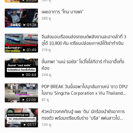
เมือง
เผยอาการ “โทน บางแค”
285 ดู
01:28
จีนส่งมอบเรือขนส่งรถยนต์พลังงานสะอาดลำที่ 3
จุได้ 10,800 คัน เตรียมปล่อยเกาหลีใต้เช่าทำเงิน
01:49
219 ดู
ขั้นเทพ! “เนเน่ รอยัล” โชว์โซโล่กีตาร์ ทำเอาอึ้งทั้ง
ห้อง
00:44
246 ดู
POP BREAK วันนี้ขอพาไปบุกสัมภาษณ์ 'ชาว DPU'
ในงาน 'Singcha Corporation x Viu Thailand
present BOXX TO SCHOOL AND CAMPUS'
02:00
87 ดู
หัวหน้าวงทศกัณฐ์ เผย ‘ดิน’ นักร้องนำยังอาการ
ทรงตัว พร้อมเตรียมรับร่าง “บรีส” แฟนสาวไป
ประกอบพิธี
01:17
130 ดู