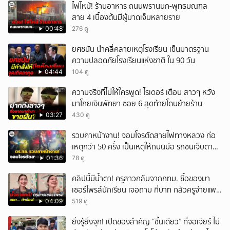
ไฟไหม้! ร้านอาหาร ถนนพรานนก-พุทธมณฑล
สาย 4 เบื้องต้นมีผู้บาดเจ็บหลายราย
00:48
276 ดู
ยศชนัน นำคลี่คลายเหตุโรงเรียน เข็นมาตรฐาน
ความปลอดภัยโรงเรียนแห่งชาติ ใน 90 วัน
04:44
104 ดู
ความจริงที่ไม่ให้ใครพูด! ไรเดอร์ เตือน สาวๆ หวัง
มาโกยเงินพัทยา ซอย 6 สุดท้ายโดนย้ายร้าน
03:27
430 ดู
รวบคาหน้างาน! จอมโจรตัดสายไฟทางหลวง ก่อ
เหตุกว่า 50 ครั้ง เป็นเหตุให้ถนนมือ รถชนเจ็บตาย
หลายสิบราย เสียหายราว 10 ล้าน
01:36
78 ดู
คลิปนี้มีน้ำตา! ครูสาวกลับจากกทม. ซื้อของมา
เซอร์ไพรส์นักเรียน เจอถาม กี่บาท กลัวครูจ่ายแพง
w
04:09
519 ดู
ยิ่งรู้ยิ่งจุก! เปิดของสำคัญ “ชิ้นเดียว” ที่จอเจียร์ ไม่