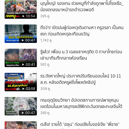
บุญใหญ่! รองเทน ช่วยหมูที่กำลังถูกพาไปโรงเชือ_
น้องตกลงมาหน้ารถตำรวจพอดี
10:54
295 ดู
ถึงว่า! เปิดปมผู้ก่อเหตุเดินตามหา ครูอรสา เป็นคน
แรก ก่อนเกิดเหตุสะเทือนขวัญ
00:47
1,742 ดู
รู้แล้ว! เพื่อน ม.3 เฉลยสาเหตุติด 0 ภาษาไทยก่อน
เล่านาทีระทึกกลางห้องเรียน
00:41
562 ดู
รร.ดังหาดใหญ่ ประกาศปรับเรียนออนไลน์ 10-11
ส.ค. หลังอดีตครูฝรั่งโพสต์คลิปขู่
02:58
308 ดู
กรมอุตุนิยมวิทยา อัปเดตสถานการณ์พายุหมุน
เขตร้อนในมหาสมุทรแปซิฟิกตะวันตกและทะเลจีนใต้
00:47
269 ดู
ตะลึง! รายได้ “ฮลุน” ก่อนเสียในจอร์เจีย “พี่ชาย”