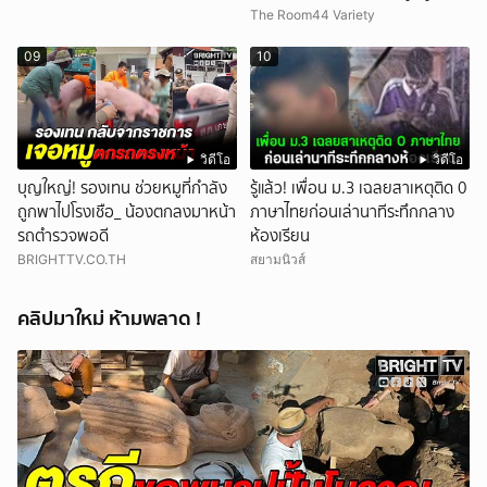
หนัก คาดแรงกดดันสะสมกลายเป็น
The Room44 Variety
แรงแค้น จนก่อเหตุสลด
09
10
วิดีโอ
วิดีโอ
บุญใหญ่! รองเทน ช่วยหมูที่กำลัง
รู้แล้ว! เพื่อน ม.3 เฉลยสาเหตุติด 0
ถูกพาไปโรงเชือ_ น้องตกลงมาหน้า
ภาษาไทยก่อนเล่านาทีระทึกกลาง
รถตำรวจพอดี
ห้องเรียน
BRIGHTTV.CO.TH
สยามนิวส์
คลิปมาใหม่ ห้ามพลาด !