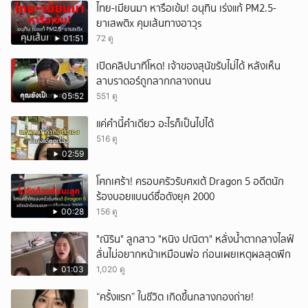
ไทย-เมียนมา หารือเข้ม! อนุทิน เร่งแก้ PM2.5-
ยาเสwติx คุมเส้นทางอาวุs
01:51
72 ดู
เปิดคลิปนาทีโหด! เจ้าของสุนัขรับไม่ได้ หลังเห็น
ลาบราดอร์ถูกลากกลางถนน
05:52
551 ดู
แค่คำนี้คำเดียว อะไรก็เป็นไปได้
516 ดู
02:59
โศกเศร้า! ครอบครัวรับศxเต้ Dragon 5 อดีตนัก
ร้องบอยแบนด์ชื่อดังยุค 2000
00:28
156 ดู
"ณิริน" ลูกสาว "หนิง ปณิตา" หลั่งน้ำตากลางไลฟ์
ลั่นไม่อยากหน้าเหมือนพ่อ ก่อนเผยเหตุผลสุดพีก
01:03
1,020 ดู
“ครั้งแรก” ในชีวิต เกิดขึ้นกลางกองถ่าย!