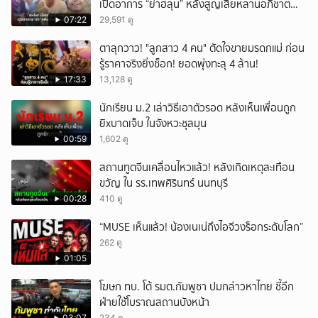
เปิดอาการ “ย่าฮลุน” หลังสูญเสียหลานอภิชาต
บุตร!
07:22
29,591 ดู
ตาลุกวาว! "ลูกสาว 4 คน" ตัดใจขายมรดกแม่ ก่อน
รู้ราคาจริงยิ่งช็อก! ยอดพุ่งทะลุ 4 ล้าน!
17:33
13,128 ดู
นักเรียน ม.2 เล่าวิธีเอาตัวรอด หลังเห็นเพื่อนถูก
ยิxบาดเจ็บ ในจังหวะชุลมุน
00:59
1,602 ดู
สถานทูตจีนเคลื่อนไหวแล้ว! หลังเกิดเหตุสะเทือน
ขวัญ ใน รร.เทพศิรินทร์ นนทบุรี
00:28
410 ดู
“MUSE เห็นแล้ว! น้องเนเน่ถึงไอจีวงร็อกระดับโลก”
262 ดู
01:05
โฆษก ทบ. โต้ รมต.กัมพูชา ปมกล่าวหาไทย ชี้อีก
ฝ่ายใช้โบราณสถานบังหน้า
03:07
234 ดู