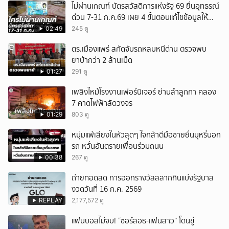
ไม่ผ่านเกณฑ์ บัตรสวัสดิการแห่งรัฐ 69 ยื่นอุทธรณ์
ด่วน 7-31 ก.ค.69 เผย 4 ขั้นตอนแก้ไขข้อมูลให้
ผ่านสิทธิ
02:49
245 ดู
ตร.เมืองแพร่ สกัดจับรถหลบหนีด่าน ตรวจพบ
ยาบ้ากว่า 2 ล้านเม็ด
01:27
291 ดู
เพลิงไหม้โรงงานเฟอร์นิเจอร์ ย่านลำลูกกา คลอง
7 คาดไฟฟ้าลัดวงจร
01:29
803 ดู
หนุ่มแพ้เสียงในหัวสุดๆ ใจกล้าตีมือชายยื่นบุหรี่นอก
รถ หวั่นอันตรายเพื่อนร่วมถนน
00:38
267 ดู
ถ่ายทอดสด การออกรางวัลสลากกินแบ่งรัฐบาล
งวดวันที่ 16 ก.ค. 2569
REPLAY
2,177,572 ดู
แฟนบอลไม่จบ! “ซอร์ลอธ-แฟนสาว” โดนขู่