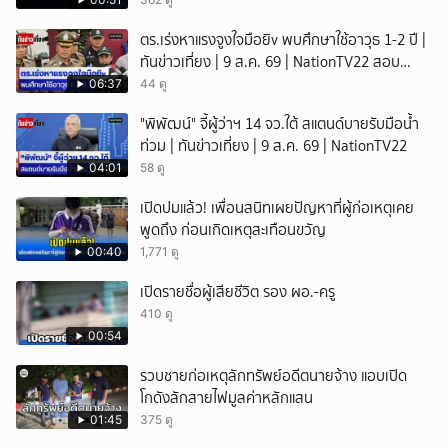
ตร.เร่งหาแรงจูงใจมือยิv พบศึกษาใช้อาวุธ 1-2 ปี |
ทันข่าวเที่ยง | 9 ส.ค. 69 | NationTV22 สอบ
พยานแล้ว 17 ปาก เร่งตรวจมือถือและหลักฐานที่
06:37
44 ดู
เกิดเหตุ พบปัจจัยหลายด้าน ทั้งครอบครัว โรงเรียน
"พิพัฒน์" จี้ผู้ว่าฯ 14 จว.ใต้ สแตนด์บายรับมือน้ำ
เพื่อน และสื่อโซเ
ท่วม | ทันข่าวเที่ยง | 9 ส.ค. 69 | NationTV22
04:01
58 ดู
เปิดปมแล้ว! เพื่อนสนิทเผยปัญหาที่ผู้ก่อเหตุเคย
พูดถึง ก่อนเกิดเหตุสะเทือนขวัญ
00:40
1,771 ดู
เปิดรายชื่อผู้เสียชีวิต รอง ผอ.-ครู
410 ดู
00:54
รวบชายก่อเหตุลักทรัพย์อดีตนายจ้าง แอบเปิด
โกดังลักสายไฟมูลค่าหลักแสน
01:45
375 ดู