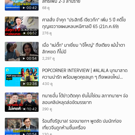
สิทธิเพิ่ม 2-3 ล้านราย
00:42
68 ดู
ศาลสั่ง จำคุก "ประสิทธิ์ เจียวก๊ก" เพิ่ม 5 ปี คดีไข
กุญแจวางแผนหลบหนีศาลปี 65 (21ก.ค.69)
06:52
276 ดู
เมื่อ "แม่ตั๊ก" มาเยี่ยม "เจ๊ใหญ่" ถึงเตียง แม้น้ำตา
สักหยด ก็ไม่มี
00:54
2,297 ดู
POPCORNER INTERVIEW | #ALALA บุกมาสาด
ความน่ารัก พร้อมพูดคุยสนุก ๆ ถึงเพลงใหม่
'ON&OFF'
02:36
430 ดู
ทนายอั๋น โต้ข่าวติดคุก ยันไม่ใช่ตน สภาทนายฯ จ่อ
สอบคลิปหลุดส่อขัดมรรยาท
10:42
290 ดู
ร้อนถึงรัฐบาล! รองนายกฯ พูดชัด ปมนักท่อง
เที่ยวจีนถูกห้ามขึ้นเครื่อง
00:54
130 ดู