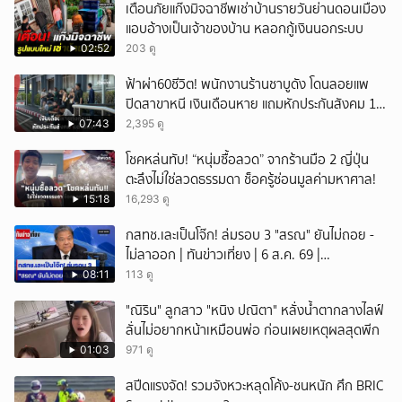
เตือนภัยแก๊งมิจฉาชีพเช่าบ้านรายวันย่านดอนเมือง
แอบอ้างเป็นเจ้าของบ้าน หลอกกู้เงินนอกระบบ
02:52
203 ดู
ฟ้าผ่า60ชีวิต! พนักงานร้านชาบูดัง โดนลอยแพ
ปิดสาขาหนี เงินเดือนหาย แถมหักประกันสังคม 11
เดือนแต่ไม่ส่ง?
07:43
2,395 ดู
โชคหล่นทับ! “หนุ่มซื้อลวด” จากร้านมือ 2 ญี่ปุ่น
ตะลึงไม่ใช่ลวดธรรมดา ช็อครู้ซ่อนมูลค่ามหาศาล!
15:18
16,293 ดู
กสทช.เละเป็นโจ๊ก! ล่มรอบ 3 "สรณ" ยันไม่ถอย -
ไม่ลาออก | ทันข่าวเที่ยง | 6 ส.ค. 69 |
NationTV22
08:11
113 ดู
"ณิริน" ลูกสาว "หนิง ปณิตา" หลั่งน้ำตากลางไลฟ์
ลั่นไม่อยากหน้าเหมือนพ่อ ก่อนเผยเหตุผลสุดพีก
01:03
971 ดู
สปีดแรงจัด! รวมจังหวะหลุดโค้ง-ชนหนัก ศึก BRIC