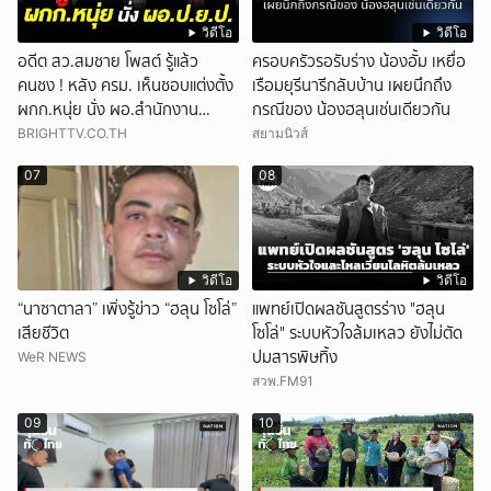
วิดีโอ
วิดีโอ
อดีต สว.สมชาย โพสต์ รู้แล้ว
ครอบครัวรอรับร่าง น้องอั้ม เหยื่อ
คนชง ! หลัง ครม. เห็นชอบแต่งตั้ง
เรือมยุรีนารีกลับบ้าน เผยนึกถึง
ผกก.หนุ่ย นั่ง ผอ.สำนักงาน
กรณีของ น้องฮลุนเช่นเดียวกัน
ป.ย.ป.
BRIGHTTV.CO.TH
สยามนิวส์
07
08
วิดีโอ
วิดีโอ
“นาซาตาลา” เพิ่งรู้ข่าว “ฮลุน โซโล่”
แพทย์เปิดผลชันสูตรร่าง "ฮลุน
เสียชีวิต
โซโล่" ระบบหัวใจล้มเหลว ยังไม่ตัด
ปมสารพิษทิ้ง
WeR NEWS
สวพ.FM91
09
10