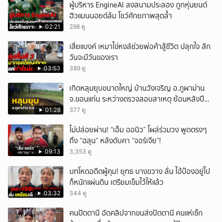
ผู้บริหาร EngineAI ลงสนามประลอง ถูกหุ่นยนต์
ฮิวแมนนอยด์ล้ม โชว์ศักยภาพสุดล้ำ
02:21
298 ดู
เสี่ยแบงค์ เหมาไข่หงส์ช่วยพ่อค้าสู้ชีวิต ปลุกใจ สัก
วันจะมีวันของเรา
03:53
389 ดู
เกิดหลุมยุบขนาดใหญ่ บ้านวังเจริญ อ.ภูผาม่าน
จ.ขอนแก่น ระหว่างตรวจสอบสาเหตุ ย้อนหลังปี
2568 พบเคยพบหลุมยุบมาแล้วครั้งหนึ่ง
01:28
377 ดู
ไม่ปล่อยผ่าน! “เอ็ม ออนิว” โผล่ร่วมวง พูดตรงๆ
ถึง “ฮลุน” หลังดับคา “จอร์เจีย”!
09:13
3,353 ดู
บทโหดอดีตผู้คุม! ยุทธ บางขวาง ลั่น ไอ้ป๋องอยู่ไป
ก็หนักแผ่นดิน เตรียมเข็มไว้ให้แล้ว
03:32
344 ดู
คนปัตตานี อัดคลิปจากขนส่งปัตตานี คนแห่เช็ก