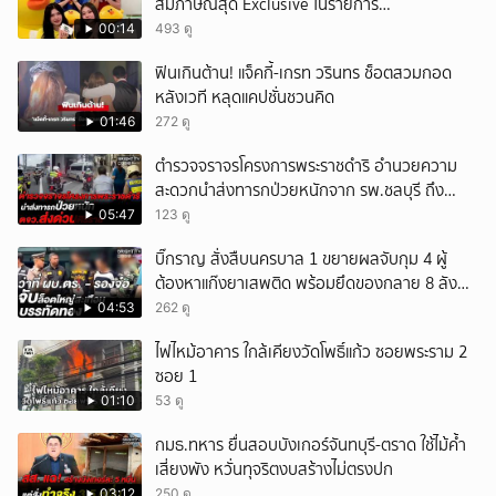
สัมภาษณ์สุด Exclusive ในรายการ
#POPCORNER เร็ว ๆ นี้ที่ #LINETODAYPOP
00:14
493 ดู
ฟินเกินต้าน! แจ็คกี้-เกรท วรินทร ช็อตสวมกอด
หลังเวที หลุดแคปชั่นชวนคิด
01:46
272 ดู
ตำรวจจราจรโครงการพระราชดำริ อำนวยความ
สะดวกนำส่งทารกป่วยหนักจาก รพ.ชลบุรี ถึง
รพ.ศิริราช
05:47
123 ดู
บิ๊กราญ สั่งสืบนครบาล 1 ขยายผลจับกุม 4 ผู้
ต้องหาแก๊งยาเสพติด พร้อมยึดของกลาย 8 ลัง
ส่งผ่านขนส่งเอกชนเข้า กทม.
04:53
262 ดู
ไฟไหม้อาคาร ใกล้เคียงวัดโพธิ์แก้ว ซอยพระราม 2
ซอย 1
01:10
53 ดู
กมธ.ทหาร ยื่นสอบบังเกอร์จันทบุรี-ตราด ใช้ไม้ค้ำ
เสี่ยงพัง หวั่นทุจริตงบสร้างไม่ตรงปก
03:12
250 ดู