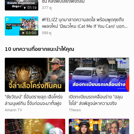
ชั้น หลังพบเสี่ยงพังถล่ม
01:19
377 ดู
#FELIZZ บุกมาสาดความสดใส พร้อมพูดคุยถึง
เพลงใหม่ 'มีแมวไหม (Cat Me If You Can)' บอก
เลยว่าเริ่ดไม่ไหว 🌟
03:00
589 ดู
10 บทความที่อยากแนะนำให้คุณ
"ชัยวัฒน์" ชี้อันตรายสุด เสือโคร่ง
เปิดทะเบียนรถเคลื่อนร่าง "ฮลุน
ล่ามนุษย์กิน จี้จับก่อนจะมาทั้งฝูง
โซโล่" ส่งพิสูจน์หาความจริง
Amarin TV
TNews