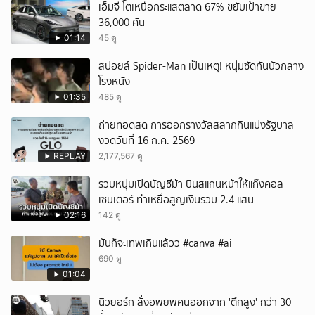
เอ็มจี โตเหนือกระแสตลาด 67% ขยับเป้าขาย
36,000 คัน
01:14
45 ดู
สปอยล์ Spider-Man เป็นเหตุ! หนุ่มซัดกันนัวกลาง
โรงหนัง
01:35
485 ดู
ถ่ายทอดสด การออกรางวัลสลากกินแบ่งรัฐบาล
งวดวันที่ 16 ก.ค. 2569
REPLAY
2,177,567 ดู
รวบหนุ่มเปิดบัญชีม้า บินสแกนหน้าให้แก๊งคอล
เซนเตอร์ ทำเหยื่อสูญเงินรวม 2.4 แสน
02:16
142 ดู
มันก็จะเทพเกินแล้วว #canva #ai
690 ดู
01:04
นิวยอร์ก สั่งอพยพคนออกจาก 'ตึกสูง' กว่า 30