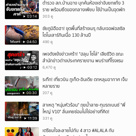
ตำรวจ สภ.บ้านฉาง บุกค้นห้องเช่าจับยกแก๊ง 3
ราย พร้อมยึดของกลางเพียบ ใช้บ้านเป็นจุดพัก
03:14
303 ดู
ชัยภูมิฮือฮา! ขุดพื้นที่สร้างเมรุ กลับเจอฟอสซิล
ไดโนเสาร์กินเนื้อ 130 ล้านปี
04:50
490 ดู
เพจดังแจ้งข่าวเศร้า! "ฮลุน โซโล่" เสียชีวิต ขณะ
สำนักข่าวต่างประเทศรายงาน พบร่างที่โรงแรม
03:12
6,470 ดู
ระทึก! เที่ยวบิน ภูเก็ต-อินเดีย ตกหลุมอากาศ เจ็บ
หลายราย
00:30
207 ดู
สาเหตุ "หนุ่มหัวร้อน" ถุยน้ำลาย-ทุบรถเบนซ์ "พี่
ใหญ่ V10" ลั่นเคยซ่อมไม่ใช่อย่างที่คิด!
11:39
331 ดู
เตรียมใจละลายไปกับ 4 สาว #ALALA กับ