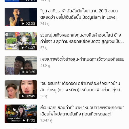
"ตูน อาทิวราห์" อัดอั้นตันใจมานาน 20 ปี ขอมา
ตลอดว่า ขอไม่เซ็นอัลบั้ม Bodyslam in Love
Vol.1-2 ที่เป็นปกผู้ชายยิ้มแฉ่งสองคน พร้อมเผย
02:08
745 ดู
เหตุผลชัดว่า ค่ายเก่านำเอามาทำเอง ทำโดยไม่
รวบหนุ่มแก๊งหลอกลงทุนขายสินค้าออนไลน์ อ้าง
บอกอะไรทางเจ้าตัวเลย
กำไรงาม สุดท้ายหลอกเหยื่อหมดตัว สูญเงินเป็น
แสนบาท ยังให้การปฏิเสธ
04:07
57 ดู
เผยสภาพจิตใจย่าฮลุน-กำหนดการจัดงานอภิธรรม
489 ดู
02:29
ั่"จิน จรินทร์" เดือดจัด! อย่ามาเสือxเรื่องชาวบ้าน
ลั่น ด่าหนู (กวาง รติชา) เหมือนด่าพี่ อย่ามายุ่งกับ
คนของผม จบ!!!
02:49
58 ดู
ยิ่งขนลุก! ย้อนคำทำนาย “หมอปลายพรายกระซิบ”
เตือนไฟไหม้สถานบันเทิง ก่อนเกิดเหตุสลด!
11:02
1,047 ดู