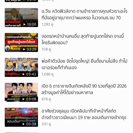
อ.วีระ หวิดฟิวส์ขาด ถามข้าราชการคุณหัวเราะอะไร
ที่นั่งอยู่อายุมากกว่าผมเหรอ ในวงกมธ.งบ 70
16:06
1,282 ดู
จอดรถหน้าบ้านคนอื่น สุดท้ายปูนตกใส่รถ งานนี้
ใครรับผิดชอบ?
02:29
108 ดู
พ่อค้าตัวน้อย จัดไปชุดใหญ่! ยืนตั้งนานไม่สั่ง ถ้าไม่
เอาอร่อยก็ทำกินเอง
03:42
1,086 ดู
เปิด 6 ดาราชายจีนเกิดหลังปี 90 รวยที่สุดปี 2026
สร้างมูลค่าให้ได้อย่างมหาศาล
03:08
676 ดู
อาศัยช่วงชุลมุน เปิดคลิปนาทีเจ้าหน้าที่สกัด
ต่างด้าวชาวเมียนมา 19 ราย ลอบเดินทางเข้ากรุง
00:38
351 ดู