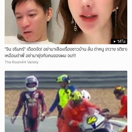
วิดีโอ
ั่"จิน จรินทร์" เดือดจัด! อย่ามาเสือxเรื่องชาวบ้าน ลั่น ด่าหนู (กวาง รติชา)
เหมือนด่าพี่ อย่ามายุ่งกับคนของผม จบ!!!
The Room44 Variety