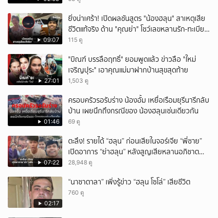
ยิ่งน่าเศร้า! เปิดผลชันสูตร "น้องฮลุน" สาเหตุเสีย
ชีวิตแท้จริง ด้าน "คุณย่า" โชว์เลขหลานรัก-ทะเบียน
รถเคลื่อนร่าง!
09:07
115 ดู
"บิณฑ์ บรรลือฤทธิ์" ยอมพูดแล้ว ข่าวลือ "ใหม่
เจริญปุระ" เอาคุณแม่มาฝากบ้านสุขสุดท้าย
27:01
1,503 ดู
ครอบครัวรอรับร่าง น้องอั้ม เหยื่อเรือมยุรีนารีกลับ
บ้าน เผยนึกถึงกรณีของ น้องฮลุนเช่นเดียวกัน
01:46
69 ดู
ตะลึง! รายได้ “ฮลุน” ก่อนเสียในจอร์เจีย “พี่ชาย”
เปิดอาการ “ย่าฮลุน” หลังสูญเสียหลานอภิชาต
บุตร!
07:22
28,948 ดู
“นาซาตาลา” เพิ่งรู้ข่าว “ฮลุน โซโล่” เสียชีวิต
760 ดู
02:17