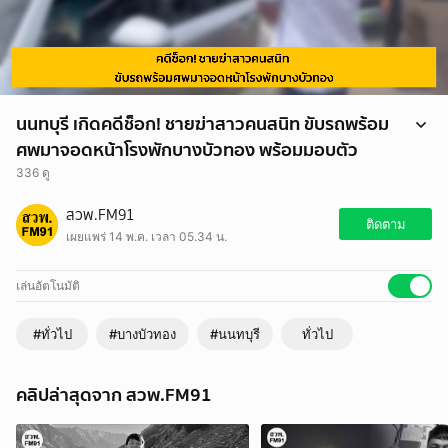
นนทบุรี เกิดคดีช็อก! ชายฆ่าสาวคนสนิท ขับรถพร้อม
ศพมาจอดหน้าโรงพักบางบัวทอง พร้อมมอบตัว
336 ดู
นนทบุรี เกิดคดีช็อก! ชายฆ่าสาวคนสนิท ขับรถพร้อมศพมาจอดหน้าโรงพัก
สวพ.FM91
บางบัวทอง พร้อมมอบตัว
ติดตาม
เผยแพร่ 14 พ.ค. เวลา 05.34 น.
อ่านข่าว
https://www.fm91bkk.com/newsarticle/71857
เล่นอัตโนมัติ
#ทั่วไป
#บางบัวทอง
#นนทบุรี
ทั่วไป
คลิปล่าสุดจาก สวพ.FM91