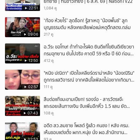
ยักย้าย | ทันข่าวเที่ยง | 6 ส.ค. 69 | NationTV22
22:51
1,084 ดู
“ก้อง ห้วยไร่” สุดช็อก! รู้สาเหตุ “น้องพั๊นซ์“ ลูก
บุญธรรมดับ หลังเคยเสียพ่อแม่เหตุตึกสตง.ถล่ม
09:06
217 ดู
อ.วีระ ขอโทษ! ถ้าทำอะไรผิด ยินดีแก้ไขยินดีเยียวยา
กรมอุทยาน ยันไปจริง คาดปี 59 หรือ ปี 60 ก่อน
ปิดให้พัก
12:50
412 ดู
"หนิง ปณิตา" เปิดใจเคลียร์ดราม่าหลัง "น้องณิริน"
ถูกกระแสวิจารณ์ จากคลิปไลฟ์สดไม่อยากเกิดมา
หน้าเหมือนพ่อ
02:57
111 ดู
สืบต่อแก๊งมะขามเปียก! รองจ๋อ - สารวัตรแจ๊ะ
แกะรอยเส้นทางเงิน จับเพิ่มอีกหิ้ว 1.5 แสน ยัด
สินบน
07:43
108 ดู
อดีต สว.สมชาย โพสต์ รู้แล้ว คนชง ! หลัง ครม.
เห็นชอบแต่งตั้ง ผกก.หนุ่ย นั่ง ผอ.สำนักงาน
ป.ย.ป.
02:53
93 ดู