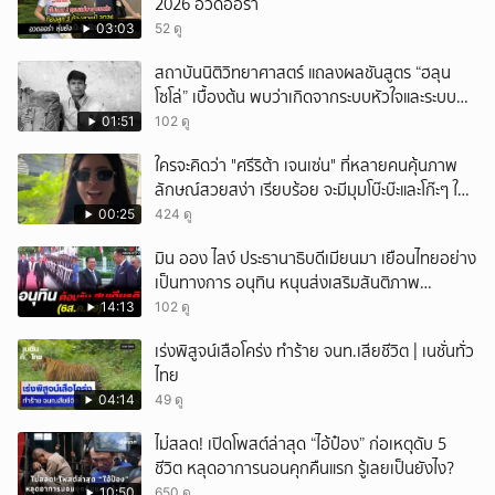
2026 อวดออร่า
03:03
52 ดู
สถาบันนิติวิทยาศาสตร์ แถลงผลชันสูตร “ฮลุน
โซโล่” เบื้องต้น พบว่าเกิดจากระบบหัวใจและระบบ
ไหลเวียนโลหิตล้มเหลว
01:51
102 ดู
ใครจะคิดว่า "ศรีริต้า เจนเซ่น" ที่หลายคนคุ้นภาพ
ลักษณ์สวยสง่า เรียบร้อย จะมีมุมโบ๊ะบ๊ะและโก๊ะๆ ให้
ได้อมยิ้มเหมือนกัน งานนี้ทำเอาแฟนๆ ทั้งเอ็นดูทั้ง
00:25
424 ดู
หัวเราะ
มิน ออง ไลง์ ประธานาธิบดีเมียนมา เยือนไทยอย่าง
เป็นทางการ อนุทิน หนุนส่งเสริมสันติภาพ
เสถียรภาพชายแดน
14:13
102 ดู
เร่งพิสูจน์เสือโคร่ง ทำร้าย จนท.เสียชีวิต | เนชั่นทั่ว
ไทย
04:14
49 ดู
ไม่สลด! เปิดโพสต์ล่าสุด “ไอ้ป๋อง” ก่อเหตุดับ 5
ชีวิต หลุดอาการนอนคุกคืนแรก รู้เลยเป็นยังไง?
10:50
650 ดู