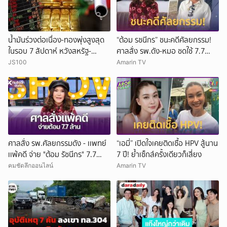
น้ำมันร่วงต่อเนื่อง-ทองพุ่งสูงสุด
“ต้อม รชนีกร” ชนะคดีศัลยกรรม!
ในรอบ 7 สัปดาห์ หวังสหรัฐ-
ศาลสั่ง รพ.ดัง-หมอ ชดใช้ 7.7
อิหร่านยุติสงคราม
ล้าน
JS100
Amarin TV
ศาลสั่ง รพ.ศัลยกรรมดัง - เเพทย์
“เอมี่” เปิดใจเคยติดเชื้อ HPV สู้นาน
เเพ้คดี จ่าย "ต้อม รัชนีกร" 7.7
7 ปี! ย้ำเซ็กส์ครั้งเดียวก็เสี่ยง
ล้าน
คมชัดลึกออนไลน์
Amarin TV