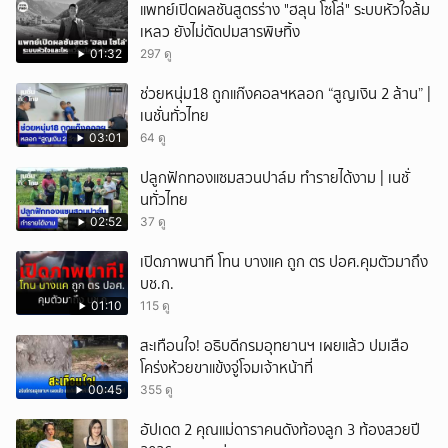
แพทย์เปิดผลชันสูตรร่าง "ฮลุน โซโล่" ระบบหัวใจล้ม
เหลว ยังไม่ตัดปมสารพิษทิ้ง
01:32
297 ดู
ช่วยหนุ่ม18 ถูกแก๊งคอลฯหลอก “สูญเงิน 2 ล้าน” |
เนชั่นทั่วไทย
03:01
64 ดู
ปลูกฟักทองแซมสวนปาล์ม ทำรายได้งาม | เนชั่
นทั่วไทย
02:52
37 ดู
เปิดภาพนาที โทน บางแค ถูก ตร ปอศ.คุมตัวมาถึง
บช.ก.
01:10
115 ดู
สะเทือนใจ! อธิบดีกรมอุทยานฯ เผยแล้ว ปมเสือ
โคร่งห้วยขาแข้งจู่โจมเจ้าหน้าที่
00:45
355 ดู
อัปเดต 2 คุณแม่ดาราคนดังท้องลูก 3 ท้องสวยปี