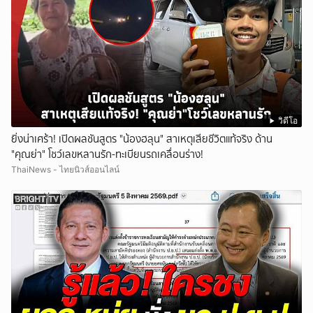
วิดีโอ
ยิ่งน่าเศร้า! เปิดผลชันสูตร "น้องฮลุน" สาเหตุเสียชีวิตแท้จริง ด้าน
"คุณย่า" โชว์เลขหลานรัก-ทะเบียนรถเคลื่อนร่าง!
ThaiNews - ไทยนิวส์ออนไลน์