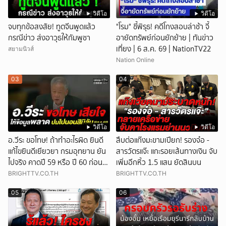
วิดีโอ
วิดีโอ
จบทุกข้อสงสัย! ทูตจีนพูดแล้ว
"โรม" ชี้พิรุธ! คดีโกงสอบล่าช้า จี้
กรณีข่าว ส่งอาวุธให้กัมพูชา
อายัดทรัพย์ก่อนยักย้าย | ทันข่าว
เที่ยง | 6 ส.ค. 69 | NationTV22
สยามนิวส์
Nation Online
03
04
วิดีโอ
วิดีโอ
อ.วีระ ขอโทษ! ถ้าทำอะไรผิด ยินดี
สืบต่อแก๊งมะขามเปียก! รองจ๋อ -
แก้ไขยินดีเยียวยา กรมอุทยาน ยัน
สารวัตรแจ๊ะ แกะรอยเส้นทางเงิน จับ
ไปจริง คาดปี 59 หรือ ปี 60 ก่อน
เพิ่มอีกหิ้ว 1.5 แสน ยัดสินบน
ปิดให้พัก
BRIGHTTV.CO.TH
BRIGHTTV.CO.TH
05
06