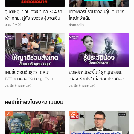
อุบัติเหตุ 7 คัน ลงเขา ทล.304 ขา
แก๊งเฟอร์บี้รวมตัวอบอุ่น สมาชิก
เข้า กทม. กู้ภัยเร่งช่วยผู้บาดเจ็บ
ใหญ่กว่าเดิม
สวพ.FM91
daradaily
เผยขั้นตอนชันสูตร “ฮลุน”
ยิ่งเศร้า"น้องพั้นซ์"ลูกบุญธรรม
นิติวิทยาศาสตร์ย้ำ ญาติร่วม
"ก้อง ห้วยไร่" เมื่อย้อนประวัติสุดน่า
สังเกตการณ์ได้จนเสร็จสิ้น
สงสาร
คมชัดลึกออนไลน์
คมชัดลึกออนไลน์
คลิปที่กำลังได้รับความนิยม
01
02