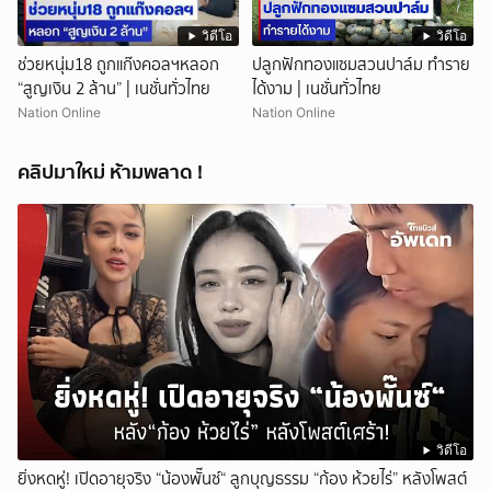
วิดีโอ
วิดีโอ
ช่วยหนุ่ม18 ถูกแก๊งคอลฯหลอก
ปลูกฟักทองแซมสวนปาล์ม ทำราย
“สูญเงิน 2 ล้าน” | เนชั่นทั่วไทย
ได้งาม | เนชั่นทั่วไทย
Nation Online
Nation Online
คลิปมาใหม่ ห้ามพลาด !
วิดีโอ
ยิ่งหดหู่! เปิดอายุจริง “น้องพั๊นซ์“ ลูกบุญธรรม “ก้อง ห้วยไร่” หลังโพสต์