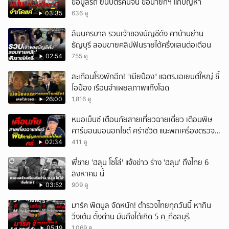
ข้อมูลรถ ยื่นบัตรคนจน ขอนายกฯ แก้ปัญหา
03:35
636 ดู
สืบนครบาล รวบเจ้าของบัญชีดัง คาบ้านย่าน
ธัญบุรี ลอบขายคลิปฟันรายได้ครึ่งแสนต่อเดือน
02:54
755 ดู
สะเทือนโรงพักอีก! "เมียป๋อง" แฉตร.เอเยนต์ใหญ่ ซี้
ไอป๋อง เรือนจำเผยสภาพแก๊งโฉด
26:00
1,816 ดู
หมอเบ็นซ์ เตือนภัยสายเที่ยวฉายเดี่ยว เตือนพิษ
คาร์บอนมอนอกไซด์ คร่าชีวิต แนะพกเครื่องตรวจ
วัดติดตัว
02:34
411 ดู
พี่ชาย 'ฮลุน โซโล่' แจ้งข่าว ร่าง 'ฮลุน' ถึงไทย 6
สิงหาคม นี้
03:52
909 ดู
มาร์ค พิตบูล จัดหนัก! ตำรวจไทยทุกวันนี้ หากิน
วิ่งเต้น ตั้งด่าน มันถึงได้เกิด 5 ศ_ที่ชลบุรี
05:19
1,069 ดู