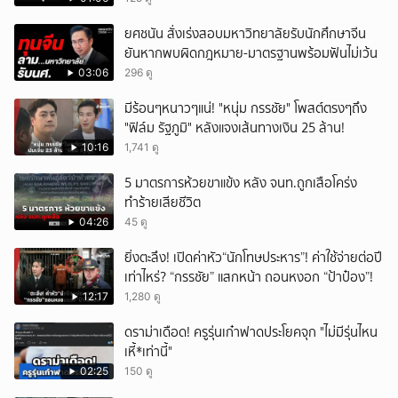
ยศชนัน สั่งเร่งสอบมหาวิทยาลัยรับนักศึกษาจีน
ยันหากพบผิดกฎหมาย-มาตรฐานพร้อมฟันไม่เว้น
03:06
296 ดู
มีร้อนๆหนาวๆแน่! "หนุ่ม กรรชัย" โพสต์ตรงๆถึง
"ฟิล์ม รัฐภูมิ" หลังแจงเส้นทางเงิน 25 ล้าน!
10:16
1,741 ดู
5 มาตรการห้วยขาแข้ง หลัง จนท.ถูกเสือโคร่ง
ทำร้ายเสียชีวิต
04:26
45 ดู
ยิ่งตะลึง! เปิดค่าหัว“นักโทษประหาร”! ค่าใช้จ่ายต่อปี
เท่าไหร่? “กรรชัย” แสกหน้า ถอนหงอก “ป้าป๋อง”!
12:17
1,280 ดู
ดราม่าเดือด! ครูรุ่นเก๋าฟาดประโยคจุก "ไม่มีรุ่นไหน
เหี้*เท่านี้"
02:25
150 ดู