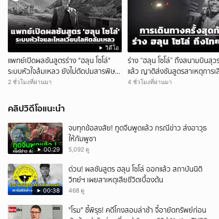
วิดีโอ
แพทย์เปิดผลชันสูตรร่าง "ฮลุน โซโล่"
ร่าง “ฮลุน โซโล่” ถึงสนามบินสุว
ระบบหัวใจล้มเหลว ยังไม่ตัดปมสารพิษ
แล้ว ญาติส่งชันสูตรสาเหตุการเส
ทิ้ง
2 ชั่วโมงที่ผ่านมา
4 ชั่วโมงที่ผ่านมา
คลิปวิดีโอแนะนำ
จบทุกข้อสงสัย! ทูตจีนพูดแล้ว กรณีข่าว ส่งอาวุธ
ให้กัมพูชา
00:29
5,092 ดู
ด่วน! ผลชันสูตร ฮลุน โซโล่ ออกแล้ว สถาบันนิติ
วิทย์ฯ เผยสาเหตุเสียชีวิตเบื้องต้น
00:38
468 ดู
"โรม" ชี้พิรุธ! คดีโกงสอบล่าช้า จี้อายัดทรัพย์ก่อน