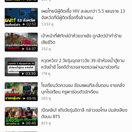
ยกเลิก
เผยไทยมีผู้ติดเชื้อ HIV สะสมกว่า 5.5 แสนราย 13
จังหวัดที่มีผู้ติดเชื้อครึ่งล้านคน
02:52
1,332 ดู
เจ้าหน้าที่พิทักษ์ป่าห้วยขาแข้ง ถูกสัตว์ป่าทำร้าย
เสียชีวิต
04:37
352 ดู
หวุดหวิด! 2 วัยรุ่นฉุดสาววัย 39 เข้าห้องน้ำตู้ยาม
หวังย่ำยี โชคดีตำรวจสายตรวจผ่านมาช่วยทัน
03:30
178 ดู
โรงเรียนวัดควนชม ซ้อมแผนทีละขั้นตอน ชายคลั่ง
บุกโรงเรียน ครูพาซ่อนตัวนักเรียน
05:15
263 ดู
เปิดคลิป! แก๊งวัยรุ่นอิตาลี กล่าวขอโทษ ปมส่งเสียง
ดังบน BTS
00:45
823 ดู