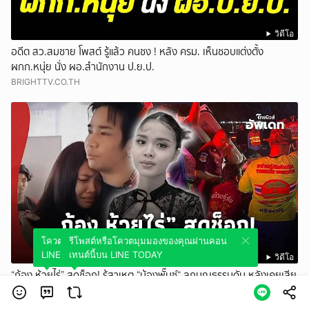
วิดีโอ
อดีต สว.สมชาย โพสต์ รู้แล้ว คนชง ! หลัง ครม. เห็นชอบแต่งตั้ง
ผกก.หนุ่ย นั่ง ผอ.สำนักงาน ป.ย.ป.
BRIGHTTV.CO.TH
โควตมุมมองของคุณผ่านคอนเทนต์นี้บน
รีโพสต์หรือโควตมุมมองของคุณผ่านคอน
LINE TODAY
เทนต์นี้บน LINE TODAY
วิดีโอ
“ก้อง ห้วยไร่” สุดช็อก! รู้สาเหตุ “น้องพั๊นซ์“ ลูกบุญธรรมดับ หลังเคยเสีย
พ่อแม่เหตุตึกสตง.ถล่ม
ThaiNews - ไทยนิวส์ออนไลน์