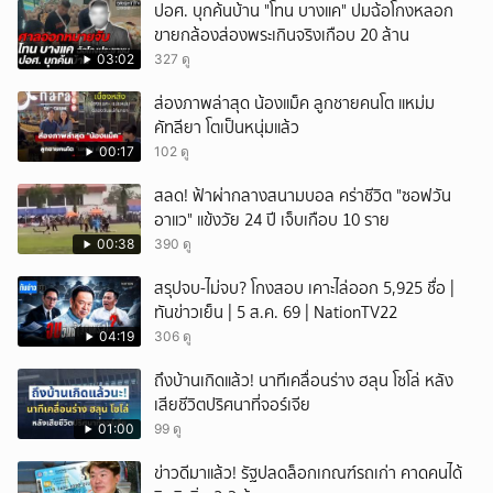
ปอศ. บุกค้นบ้าน "โทน บางแค" ปมฉ้อโกงหลอก
ขายกล้องส่องพระเกินจริงเกือบ 20 ล้าน
03:02
327 ดู
ส่องภาพล่าสุด น้องแม็ค ลูกชายคนโต แหม่ม
คัทลียา โตเป็นหนุ่มแล้ว
00:17
102 ดู
สลด! ฟ้าผ่ากลางสนามบอล คร่าชีวิต "ซอฟวัน
อาแว" แข้งวัย 24 ปี เจ็บเกือบ 10 ราย
00:38
390 ดู
สรุปจบ-ไม่จบ? โกงสอบ เคาะไล่ออก 5,925 ชื่อ |
ทันข่าวเย็น | 5 ส.ค. 69 | NationTV22
04:19
306 ดู
ถึงบ้านเกิดแล้ว! นาทีเคลื่อนร่าง ฮลุน โซโล่ หลัง
เสียชีวิตปริศนาที่จอร์เจีย
01:00
99 ดู
ข่าวดีมาแล้ว! รัฐปลดล็อกเกณฑ์รถเก่า คาดคนได้