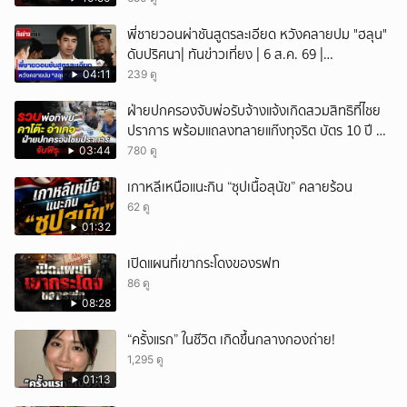
พี่ชายวอนผ่าชันสูตรละเอียด หวังคลายปม "ฮลุน"
ดับปริศนา| ทันข่าวเที่ยง | 6 ส.ค. 69 |
NationTV22
04:11
239 ดู
ฝ่ายปกครองจับพ่อรับจ้างแจ้งเกิดสวมสิทธิที่ไชย
ปราการ พร้อมแถลงทลายแก๊งทุจริต บัตร 10 ปี ที่
แม่สอด
03:44
780 ดู
เกาหลีเหนือแนะกิน “ซุปเนื้อสุนัข” คลายร้อน
62 ดู
01:32
เปิดแผนที่เขากระโดงของรฟท
86 ดู
08:28
“ครั้งแรก” ในชีวิต เกิดขึ้นกลางกองถ่าย!
1,295 ดู
01:13