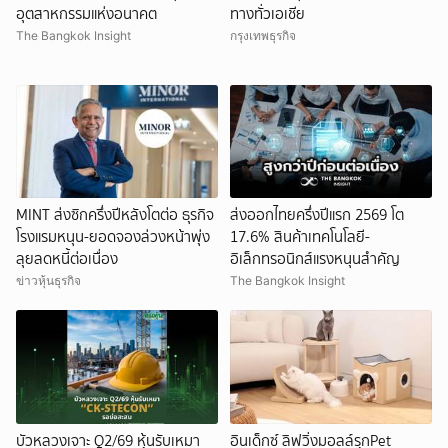
อุตสาหกรรมแห่งอนาคต
ทางทั่วเอเชีย
The Bangkok Insight
กรุงเทพธุรกิจ
MINT ส่งซิกครึ่งปีหลังโตต่อ ธุรกิจ
ส่งออกไทยครึ่งปีแรก 2569 โต
โรงแรมหนุน-ยอดจองล่วงหน้าพุ่ง
17.6% สินค้าเทคโนโลยี-
ลุยลดหนี้ต่อเนื่อง
อิเล็กทรอนิกส์แรงหนุนสำคัญ
ข่าวหุ้นธุรกิจ
The Bangkok Insight
บัวหลวงเจาะ Q2/69 หุ้นรับเหมา
อินเด็กซ์ ลิฟวิ่งมอลล์รุกPet