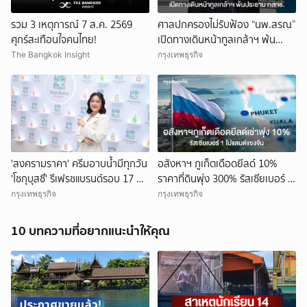
รวม 3 เหตุการณ์ 7 ส.ค. 2569
ศาลปกครองไม่รับฟ้อง “นพ.สรณ”
ศุกร์สะเทือนใจคนไทย!
เปิดทางเดินหน้าทูลเกล้าฯ พ้น
ประธาน กสทช.
The Bangkok Insight
กรุงเทพธุรกิจ
'สงครามราคา' ครีมอาบน้ำมีทุกวัน
อสังหาฯ ภูเก็ตเดือดยีลด์ 10%
'โชกุบุสซึ' รีเฟรชแบรนด์รอบ 17 ปี
ราคาที่ดินพุ่ง 300% รัสเซียเบอร์ 1
หนีแข่งเดือด
โปแลนด์แซงจีน
กรุงเทพธุรกิจ
กรุงเทพธุรกิจ
10 บทความที่อยากแนะนำให้คุณ