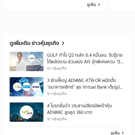
ดูเพิ่ม
ดูเพิ่มเติม ข่าวหุ้นธุรกิจ
GULF กำไร Q2 ทะลัก 6.4 หมื่นลบ. รับรู้ราย
ได้พลังงาน-ส่วนแบ่ง AIS บุ๊กพิเศษควบ “อิน
ทัช”
ข่าวหุ้นธุรกิจ
3 ยักษ์ใหญ่ ADVANC-KTB-OR ผนึกตั้ง
“ธนาคารคลิกซ์” ลุย Virtual Bank เต็มรูป
แบบปี 69
ข่าวหุ้นธุรกิจ
4 โบรกชั้นนำ! ประสานเสียงอัพเป้าหุ้น
ADVANC สูงสุด 360 บาท
ข่าวหุ้นธุรกิจ
ดูเพิ่ม