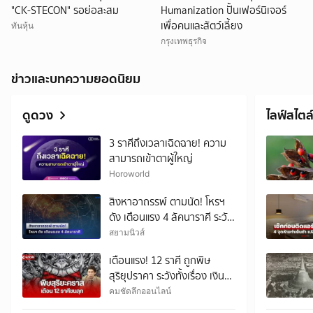
"CK-STECON" รอย่อสะสม
Humanization ปั้นเฟอร์นิเจอร์
เพื่อคนและสัตว์เลี้ยง
ทันหุ้น
กรุงเทพธุรกิจ
ข่าวและบทความยอดนิยม
ดูดวง
ไลฟ์สไตล
3 ราศีถึงเวลาเฉิดฉาย! ความ
สามารถเข้าตาผู้ใหญ่
Horoworld
สิงหาอาถรรพ์ ตามนัด! โหรฯ
ดัง เตือนแรง 4 ลัคนาราศี ระวัง
เอาไว้ให้ดี
สยามนิวส์
เตือนแรง! 12 ราศี ถูกพิษ
สุริยุปราคา ระวังทั้งเรื่อง เงิน
งาน รัก สุขภาพ
คมชัดลึกออนไลน์