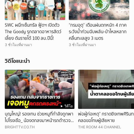
SWC ผนึกเซ็นทรัล ฟู้ดฯ เปิดตัว
“กรมอุตุ” เตือนฝนตกหนัก 4 ภาค
The Goody รุกตลาดอาหารสัตว์
ระวังน้ำท่วมฉับพลัน-ป่าไหลหลาก
เลี้ยง ดันรายได้ 100 ลบ.ปีนี้!
คลื่นทะเลสูง 3 เมตร
3 ชั่วโมงที่ผ่านมา
3 ชั่วโมงที่ผ่านมา
วิดีโอแนะนำ
วิดีโอ
บุญใหญ่! รองเทน ช่วยหมูที่กำลังถูกพา
พ่อผู้ก่อเหตุ” กราดยิงเทพศิรินท
ไปโรงเชือ_ น้องตกลงมาหน้ารถตำรวจ
คลอขอโทษผู้เสียหาย
พอดี
BRIGHTTV.CO.TH
THE ROOM 44 CHANNEL