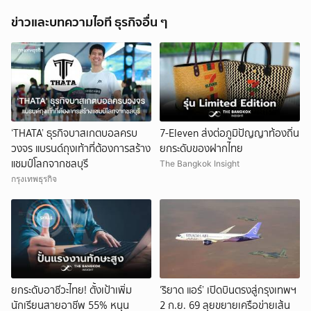
ข่าวและบทความไอที ธุรกิจอื่น ๆ
‘THATA’ ธุรกิจบาสเกตบอลครบ
7-Eleven ส่งต่อภูมิปัญญาท้องถิ่น
วงจร แบรนด์ถุงเท้าที่ต้องการสร้าง
ยกระดับของฝากไทย
แชมป์โลกจากชลบุรี
The Bangkok Insight
กรุงเทพธุรกิจ
ยกระดับอาชีวะไทย! ตั้งเป้าเพิ่ม
‘ริยาด แอร์’ เปิดบินตรงสู่กรุงเทพฯ
นักเรียนสายอาชีพ 55% หนุน
2 ก.ย. 69 ลุยขยายเครือข่ายเส้น