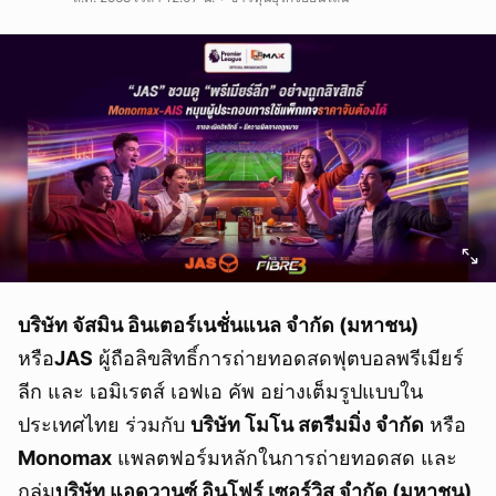
บริษัท จัสมิน อินเตอร์เนชั่นแนล จำกัด (มหาชน)
หรือ
JAS
ผู้ถือลิขสิทธิ์การถ่ายทอดสดฟุตบอลพรีเมียร์
ลีก และ เอมิเรตส์ เอฟเอ คัพ อย่างเต็มรูปแบบใน
ประเทศไทย ร่วมกับ
บริษัท โมโน สตรีมมิ่ง จำกัด
หรือ
Monomax
แพลตฟอร์มหลักในการถ่ายทอดสด และ
กลุ่ม
บริษัท แอดวานซ์ อินโฟร์ เซอร์วิส จำกัด (มหาชน)