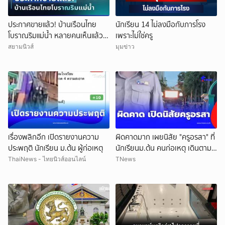
ประกาศขายแล้ว! บ้านเรือนไทย
นักเรียน 14 ไม่ลงมือกับภารโรง
โบราณริมแม่น้ำ หลายคนเห็นแล้ว
เพราะไม่ใช่ครู
จำได้ เคยเป็นฉากหนังดัง
สยามนิวส์
มุมข่าว
เรื่องพลิกอีก เปิดรายงานความ
ผิดคาดมาก เผยนิสัย "ครูอรสา" ที่
ประพฤติ นักเรียน ม.ต้น ผู้ก่อเหตุ
นักเรียนม.ต้น คนก่อเหตุ เดินตาม
หา
ThaiNews - ไทยนิวส์ออนไลน์
TNews
ยกเลิก