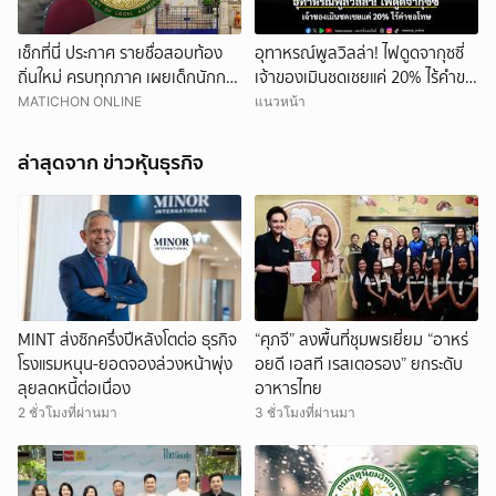
เช็กที่นี่ ประกาศ รายชื่อสอบท้อง
อุทาหรณ์พูลวิลล่า! ไฟดูดจากุซซี่
ถิ่นใหม่ ครบทุกภาค เผยเด็กนักการ
เจ้าของเมินชดเชยแค่ 20% ไร้คำขอ
เมืองดังหลุดอื้อ
โทษ
MATICHON ONLINE
แนวหน้า
ล่าสุดจาก ข่าวหุ้นธุรกิจ
MINT ส่งซิกครึ่งปีหลังโตต่อ ธุรกิจ
“ศุภจี” ลงพื้นที่ชุมพรเยี่ยม “อาหร่
โรงแรมหนุน-ยอดจองล่วงหน้าพุ่ง
อยดี เอสที เรสเตอรอง” ยกระดับ
ลุยลดหนี้ต่อเนื่อง
อาหารไทย
2 ชั่วโมงที่ผ่านมา
3 ชั่วโมงที่ผ่านมา