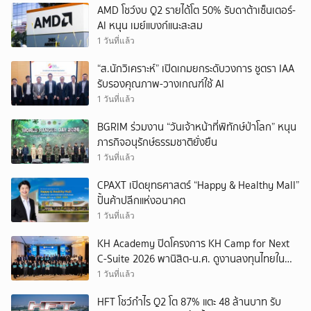
AMD โชว์งบ Q2 รายได้โต 50% รับดาต้าเซ็นเตอร์-
AI หนุน เมย์แบงก์แนะสะสม
1 วันที่แล้ว
“ส.นักวิเคราะห์” เปิดเกมยกระดับวงการ ชูตรา IAA
รับรองคุณภาพ-วางเกณฑ์ใช้ AI
1 วันที่แล้ว
BGRIM ร่วมงาน “วันเจ้าหน้าที่พิทักษ์ป่าโลก” หนุน
ภารกิจอนุรักษ์ธรรมชาติยั่งยืน
1 วันที่แล้ว
CPAXT เปิดยุทธศาสตร์ “Happy & Healthy Mall”
ปั้นค้าปลีกแห่งอนาคต
1 วันที่แล้ว
KH Academy ปิดโครงการ KH Camp for Next
C-Suite 2026 พานิสิต-น.ศ. ดูงานลงทุนไทยใน
เวียดนาม
1 วันที่แล้ว
HFT โชว์กำไร Q2 โต 87% แตะ 48 ล้านบาท รับ