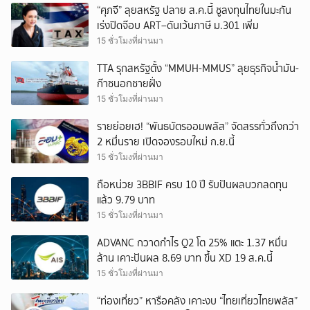
“ศุภจี” ลุยสหรัฐ ปลาย ส.ค.นี้ ชูลงทุนไทยในมะกัน
เร่งปิดจ๊อบ ART–ดันเว้นภาษี ม.301 เพิ่ม
15 ชั่วโมงที่ผ่านมา
TTA รุกสหรัฐตั้ง “MMUH-MMUS” ลุยธุรกิจน้ำมัน-
ก๊าซนอกชายฝั่ง
15 ชั่วโมงที่ผ่านมา
รายย่อยเฮ! “พันธบัตรออมพลัส” จัดสรรทั่วถึงกว่า
2 หมื่นราย เปิดจองรอบใหม่ ก.ย.นี้
15 ชั่วโมงที่ผ่านมา
ถือหน่วย 3BBIF ครบ 10 ปี รับปันผลบวกลดทุน
แล้ว 9.79 บาท
15 ชั่วโมงที่ผ่านมา
ADVANC กวาดกำไร Q2 โต 25% แตะ 1.37 หมื่น
ล้าน เคาะปันผล 8.69 บาท ขึ้น XD 19 ส.ค.นี้
15 ชั่วโมงที่ผ่านมา
“ท่องเที่ยว” หารือคลัง เคาะงบ “ไทยเที่ยวไทยพลัส”