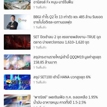
อานิสงส์ Fx หนุน-มาร์จิ้นฟื้น
1 วันที่แล้ว
BBGI กำไร Q2 โต 13 เท่าตัว แตะ 485 ล้าน รับยอด
ขายไบโอดีเซล-เอทานอลพุ่ง
1 วันที่แล้ว
SET ปิดเช้าลบ 2 จุด แรงขายพลังงาน–TRUE ฉุด
ตลาด บ่ายแกว่งกรอบ 1,610–1,620 จุด
1 วันที่แล้ว
สรุปกระดานรายใหญ่เช้านี้ QQQM19 มูลค่าสูงสุด
158.85 ล้านบาท
1 วันที่แล้ว
สรุป SET100 เช้านี้ HANA บวกสูงสุด 6%
1 วันที่แล้ว
“พาณิชย์” เผยเงินเฟ้อ ก.ค. ชะลอเหลือ 1.95%
น้ำมัน-อาหารหนุน คาดทั้งปี 1.5-2.5%