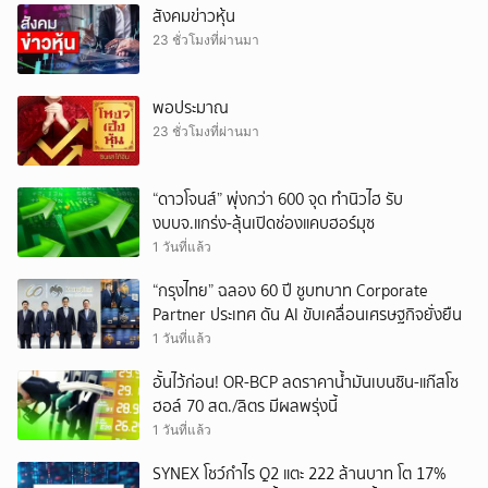
สังคมข่าวหุ้น
23 ชั่วโมงที่ผ่านมา
พอประมาณ
23 ชั่วโมงที่ผ่านมา
“ดาวโจนส์” พุ่งกว่า 600 จุด ทำนิวไฮ รับ
งบบจ.แกร่ง-ลุ้นเปิดช่องแคบฮอร์มุซ
1 วันที่แล้ว
“กรุงไทย” ฉลอง 60 ปี ชูบทบาท Corporate
Partner ประเทศ ดัน AI ขับเคลื่อนเศรษฐกิจยั่งยืน
1 วันที่แล้ว
อั้นไว้ก่อน! OR-BCP ลดราคาน้ำมันเบนซิน-แก๊สโซ
ฮอล์ 70 สต./ลิตร มีผลพรุ่งนี้
1 วันที่แล้ว
SYNEX โชว์กำไร Q2 แตะ 222 ล้านบาท โต 17%