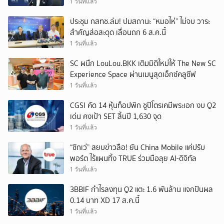
1 วันที่แล้ว
ประชุม กสทช.ล่ม! ปมสถานะ “หมอไห่” ไม่จบ วาระ
สำคัญส่อสะดุด เลื่อนถก 6 ส.ค.นี้
1 วันที่แล้ว
SC ผนึก LouLou.BKK เติมมิติใหม่ให้ The New SC
Experience Space ผ่านเมนูสุดเอ็กซ์คลูซีฟ
1 วันที่แล้ว
CGSI คัด 14 หุ้นท็อปพิก ชูปิโตรเคมีพระเอก งบ Q2
เด่น คงเป้า SET สิ้นปี 1,630 จุด
1 วันที่แล้ว
“ซิกเว่” สยบข่าวลือ! ยัน China Mobile แค่ปรับ
พอร์ต ไร้แผนทิ้ง TRUE ร่วมมือลุย AI-ดิจิทัล
1 วันที่แล้ว
3BBIF กำไรลงทุน Q2 แตะ 1.6 พันล้าน แจกปันผล
0.14 บาท XD 17 ส.ค.นี้
1 วันที่แล้ว