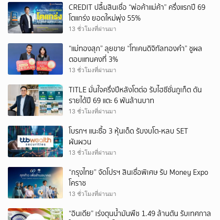
CREDIT ปลื้มสินเชื่อ “พ่อค้าแม่ค้า” ครึ่งแรกปี 69
โตแกร่ง ยอดใหม่พุ่ง 55%
13 ชั่วโมงที่ผ่านมา
“แม่ทองสุก” ลุยขาย “โทเคนดิจิทัลทองคำ” ชูผล
ตอบแทนคงที่ 3%
13 ชั่วโมงที่ผ่านมา
TITLE มั่นใจครึ่งปีหลังโตต่อ รับไฮซีซั่นภูเก็ต ดัน
รายได้ปี 69 แตะ 6 พันล้านบาท
13 ชั่วโมงที่ผ่านมา
โบรกฯ แนะซื้อ 3 หุ้นเด็ด รับงบโต-หลบ SET
ผันผวน
13 ชั่วโมงที่ผ่านมา
“กรุงไทย” จัดโปรฯ สินเชื่อพิเศษ รับ Money Expo
โคราช
13 ชั่วโมงที่ผ่านมา
“อินเดีย” เร่งตุนน้ำมันพืช 1.49 ล้านตัน รับเทศกาล