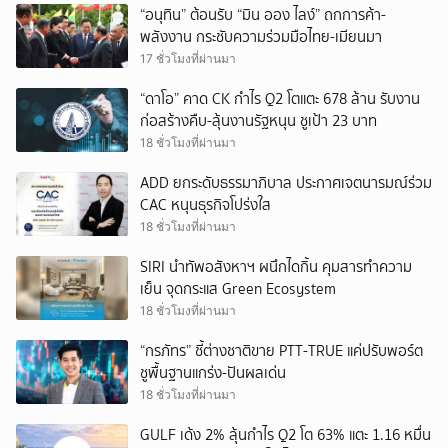
“อนุทิน” ต้อนรับ “มิน ออง ไลง์” ถกการค้า-
พลังงาน กระชับความร่วมมือไทย-เมียนมา
17 ชั่วโมงที่ผ่านมา
“ดาโอ” คาด CK กำไร Q2 โตแตะ 678 ล้าน รับงาน
ก่อสร้างคืบ-ลุ้นงานรัฐหนุน ชูเป้า 23 บาท
18 ชั่วโมงที่ผ่านมา
ADD ยกระดับธรรมาภิบาล ประกาศเจตนารมณ์ร่วม
CAC หนุนธุรกิจโปร่งใส
18 ชั่วโมงที่ผ่านมา
SIRI นำทัพอสังหาฯ ผนึกไดกิ้น คุมสารทำความ
เย็น จุดกระแส Green Ecosystem
18 ชั่วโมงที่ผ่านมา
“กรภัทร” ชี้ต่างชาติขาย PTT-TRUE แค่ปรับพอร์ต
ชูพื้นฐานแกร่ง-ปันผลเด่น
18 ชั่วโมงที่ผ่านมา
GULF เด้ง 2% ลุ้นกำไร Q2 โต 63% แตะ 1.16 หมื่น