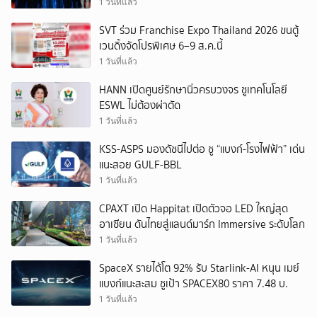
1 วันที่แล้ว
SVT ร่วม Franchise Expo Thailand 2026 ขนตู้
เวนดิ้งจัดโปรพิเศษ 6–9 ส.ค.นี้
1 วันที่แล้ว
HANN เปิดศูนย์รักษานิ่วครบวงจร ชูเทคโนโลยี
ESWL ไม่ต้องผ่าตัด
1 วันที่แล้ว
KSS-ASPS มองดัชนีไปต่อ ชู “แบงก์-โรงไฟฟ้า” เด่น
แนะสอย GULF-BBL
1 วันที่แล้ว
CPAXT เปิด Happitat เปิดตัวจอ LED ใหญ่สุด
อาเซียน ดันไทยสู่แลนด์มาร์ก Immersive ระดับโลก
1 วันที่แล้ว
SpaceX รายได้โต 92% รับ Starlink-AI หนุน เมย์
แบงก์แนะสะสม ชูเป้า SPACEX80 ราคา 7.48 บ.
1 วันที่แล้ว