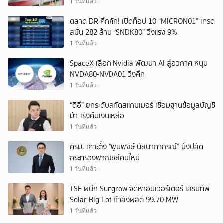
1 วันที่แล้ว
ตลาด DR คึกคัก! เปิดท็อป 10 “MICRON01” เทรด
สนั่น 282 ล้าน “SNDK80” วิ่งแรง 9%
1 วันที่แล้ว
SpaceX เลือก Nvidia พัฒนา AI สู่อวกาศ หนุน
NVDA80-NVDA01 วิ่งคึก
1 วันที่แล้ว
“ดีอี” ยกระดับสกัดสแกมเมอร์ เชื่อมฐานข้อมูลบัญชี
ม้า-เร่งคืนเงินเหยื่อ
1 วันที่แล้ว
ครม. เคาะตั้ง “พูนพงษ์ นัยนาภากรณ์” นั่งปลัด
กระทรวงพาณิชย์คนใหม่
1 วันที่แล้ว
TSE ผนึก Sungrow จัดหาอินเวอร์เตอร์ เสริมทัพ
Solar Big Lot กำลังผลิต 99.70 MW
1 วันที่แล้ว