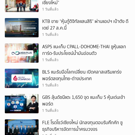
เชียงใหม่”
1 วันที่แล้ว
KTB ขาย “หุ้นกู้ดิจิทัลแสนสิริ” ผ่านแอปฯ เป๋าตัง ดี
เดย์ 27 ส.ค.นี้
1 วันที่แล้ว
ASPS แนะเก็บ CPALL-DOHOME-THAI ชูหุ้นแลก
การ์ด-รับประโยชน์น้ำมันอ่อนตัว
1 วันที่แล้ว
BLS แนะรับมือโลกเปลี่ยน เปิดคลาสเสริมแกร่ง
พอร์ตลงทุนไทย-ต่างประเทศ
1 วันที่แล้ว
GBS ลุ้นดัชนีแตะ 1,650 จุด แนะเก็บ 5 หุ้นเด่นเข้า
พอร์ต
1 วันที่แล้ว
FLE โรดโชว์เชียงใหม่ นักลงทุนตอบรับคึกคัก ชู
ธุรกิจบริหารจัดการน้ำครบวงจร