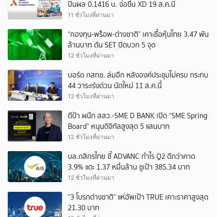
ปันผล 0.1416 บ. จ่อขึ้น XD 19 ส.ค.นี้
11 ชั่วโมงที่ผ่านมา
“กองทุน-พร็อพ-ต่างชาติ” เคาะซื้อหุ้นไทย 3.47 พัน
ล้านบาท ดัน SET ปิดบวก 5 จุด
12 ชั่วโมงที่ผ่านมา
บอร์ด กสทช. ล่มอีก หลังองค์ประชุมไม่ครบ กระทบ
44 วาระเร่งด่วน นัดใหม่ 11 ส.ค.นี้
12 ชั่วโมงที่ผ่านมา
ดีป้า ผนึก สสว.-SME D BANK เปิด “SME Spring
Board” หนุนดิจิทัลสูงสุด 5 แสนบาท
12 ชั่วโมงที่ผ่านมา
บล.กสิกรไทย ชี้ ADVANC กำไร Q2 ดีกว่าคาด
3.9% แตะ 1.37 หมื่นล้าน ชูเป้า 385.34 บาท
12 ชั่วโมงที่ผ่านมา
“3 โบรกต่างชาติ” แห่อัพเป้า TRUE เคาะราคาสูงสุด
21.30 บาท