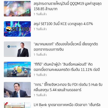
สรุปกระดานรายใหญ่วันนี้ QQQM19 มูลค่าสูงสุด
158.85 ล้านบาท
1 วันที่แล้ว
สรุป SET100 วันนี้ KCE บวกสูงสุด 4.07%
1 วันที่แล้ว
“สมาคมแบงก์” เตือนจงใจเบี้ยวหนี้ เสี่ยงถูกตัด
ออกจากระบบการเงิน
1 วันที่แล้ว
“ทีทีบี” เดินหน้าผู้นำ “สินเชื่อคนผ่อนดี” คิด
ดอกเบี้ยตามคะแนนเครดิต เริ่มต้น 11.11% ต่อปี
1 วันที่แล้ว
“กกร.” ชี้ไทยจังหวะทอง รับ FDI เร่งดัน 5 Hub รับ
คลื่นลงทุน 5.44 แสนล้านดอลลาร์
1 วันที่แล้ว
LH Bank รุกตลาดภาคเหนือ เปิดสาขา “เซ็นทรัล