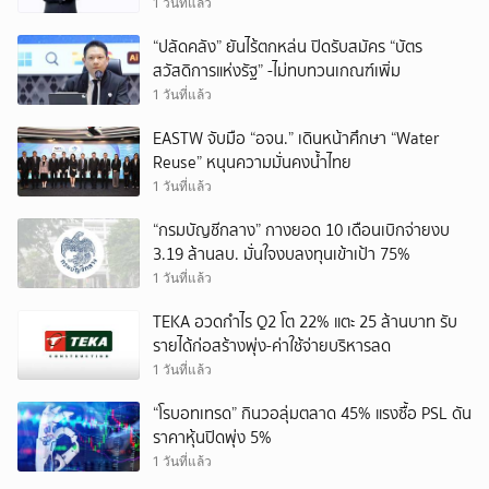
1 วันที่แล้ว
“ปลัดคลัง” ยันไร้ตกหล่น ปิดรับสมัคร “บัตร
สวัสดิการแห่งรัฐ” -ไม่ทบทวนเกณฑ์เพิ่ม
1 วันที่แล้ว
EASTW จับมือ “อจน.” เดินหน้าศึกษา “Water
Reuse” หนุนความมั่นคงน้ำไทย
1 วันที่แล้ว
“กรมบัญชีกลาง” กางยอด 10 เดือนเบิกจ่ายงบ
3.19 ล้านลบ. มั่นใจงบลงทุนเข้าเป้า 75%
1 วันที่แล้ว
TEKA อวดกำไร Q2 โต 22% แตะ 25 ล้านบาท รับ
รายได้ก่อสร้างพุ่ง-ค่าใช้จ่ายบริหารลด
1 วันที่แล้ว
“โรบอทเทรด” กินวอลุ่มตลาด 45% แรงซื้อ PSL ดัน
ราคาหุ้นปิดพุ่ง 5%
1 วันที่แล้ว