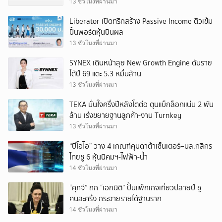
13 ชั่วโมงที่ผ่านมา
Liberator เปิดทริกสร้าง Passive Income ติวเข้ม
ปั้นพอร์ตหุ้นปันผล
13 ชั่วโมงที่ผ่านมา
SYNEX เดินหน้าลุย New Growth Engine ดันราย
ได้ปี 69 แตะ 5.3 หมื่นล้าน
13 ชั่วโมงที่ผ่านมา
TEKA มั่นใจครึ่งปีหลังโตต่อ ตุนแบ็กล็อกแน่น 2 พัน
ล้าน เร่งขยายฐานลูกค้า-งาน Turnkey
13 ชั่วโมงที่ผ่านมา
“บีโอไอ” วาง 4 เกณฑ์คุมดาต้าเซ็นเตอร์–บล.กสิกร
ไทยชู 6 หุ้นนิคมฯ-ไฟฟ้า-น้ำ
14 ชั่วโมงที่ผ่านมา
“ศุภจี” ถก “เอกนิติ” ปั้นแพ็กเกจเที่ยวปลายปี ชู
คนละครึ่ง กระจายรายได้ฐานราก
14 ชั่วโมงที่ผ่านมา