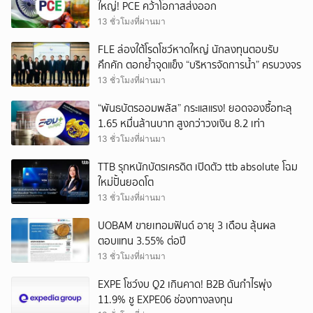
ใหญ่! PCE คว้าโอกาสส่งออก
13 ชั่วโมงที่ผ่านมา
FLE ล่องใต้โรดโชว์หาดใหญ่ นักลงทุนตอบรับ
คึกคัก ตอกย้ำจุดแข็ง “บริหารจัดการน้ำ” ครบวงจร
13 ชั่วโมงที่ผ่านมา
“พันธบัตรออมพลัส” กระแสแรง! ยอดจองซื้อทะลุ
1.65 หมื่นล้านบาท สูงกว่าวงเงิน 8.2 เท่า
13 ชั่วโมงที่ผ่านมา
TTB รุกหนักบัตรเครดิต เปิดตัว ttb absolute โฉม
ใหม่ปั้นยอดโต
13 ชั่วโมงที่ผ่านมา
UOBAM ขายเทอมฟันด์ อายุ 3 เดือน ลุ้นผล
ตอบแทน 3.55% ต่อปี
13 ชั่วโมงที่ผ่านมา
EXPE โชว์งบ Q2 เกินคาด! B2B ดันกำไรพุ่ง
11.9% ชู EXPE06 ช่องทางลงทุน