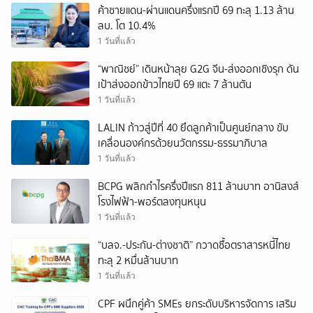
ค้าชายแดน-ผ่านแดนครึ่งแรกปี 69 ทะลุ 1.13 ล้าน
ลบ. โต 10.4%
1 วันที่แล้ว
“พาณิชย์” เดินหน้าลุย G2G จีน-ส่งออกเชิงรุก ดัน
เป้าส่งออกข้าวไทยปี 69 แตะ 7 ล้านตัน
1 วันที่แล้ว
LALIN ก้าวสู่ปีที่ 40 ยึดลูกค้าเป็นศูนย์กลาง ขับ
เคลื่อนองค์กรด้วยนวัตกรรม-ธรรมาภิบาล
1 วันที่แล้ว
BCPG พลิกกำไรครึ่งปีแรก 811 ล้านบาท อานิสงส์
โรงไฟฟ้า-พอร์ตลงทุนหนุน
1 วันที่แล้ว
“บลจ.-ประกัน-ต่างชาติ” กวาดซื้อตราสารหนี้ไทย
ทะลุ 2 หมื่นล้านบาท
1 วันที่แล้ว
CPF ผนึกคู่ค้า SMEs ยกระดับบริหารจัดการ เสริม