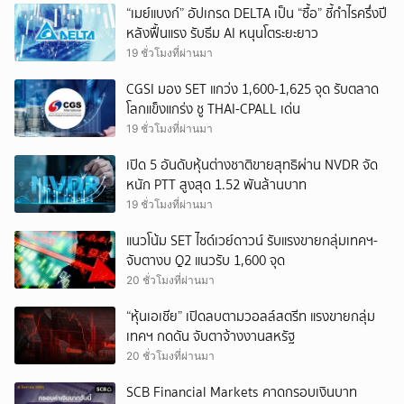
“เมย์แบงก์” อัปเกรด DELTA เป็น “ซื้อ” ชี้กำไรครึ่งปี
ยกเลิก
หลังฟื้นแรง รับธีม AI หนุนโตระยะยาว
19 ชั่วโมงที่ผ่านมา
CGSI มอง SET แกว่ง 1,600-1,625 จุด รับตลาด
โลกแข็งแกร่ง ชู THAI-CPALL เด่น
19 ชั่วโมงที่ผ่านมา
เปิด 5 อันดับหุ้นต่างชาติขายสุทธิผ่าน NVDR จัด
หนัก PTT สูงสุด 1.52 พันล้านบาท
19 ชั่วโมงที่ผ่านมา
แนวโน้ม SET ไซด์เวย์ดาวน์ รับแรงขายกลุ่มเทคฯ-
จับตางบ Q2 แนวรับ 1,600 จุด
20 ชั่วโมงที่ผ่านมา
“หุ้นเอเชีย” เปิดลบตามวอลล์สตรีท แรงขายกลุ่ม
เทคฯ กดดัน จับตาจ้างงานสหรัฐ
20 ชั่วโมงที่ผ่านมา
SCB Financial Markets คาดกรอบเงินบาท