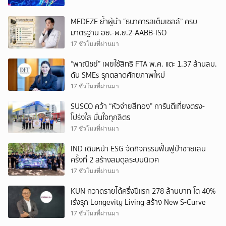
MEDEZE ย้ำผู้นำ “ธนาคารสเต็มเซลล์” ครบ
มาตรฐาน อย.-ผ.ย.2-AABB-ISO
17 ชั่วโมงที่ผ่านมา
“พาณิชย์” เผยใช้สิทธิ FTA พ.ค. แตะ 1.37 ล้านลบ.
ดัน SMEs รุกตลาดศักยภาพใหม่
17 ชั่วโมงที่ผ่านมา
SUSCO คว้า “หัวจ่ายสีทอง” การันตีเที่ยงตรง-
โปร่งใส มั่นใจทุกลิตร
17 ชั่วโมงที่ผ่านมา
IND เดินหน้า ESG จัดกิจกรรมฟื้นฟูป่าชายเลน
ครั้งที่ 2 สร้างสมดุลระบบนิเวศ
17 ชั่วโมงที่ผ่านมา
KUN กวาดรายได้ครึ่งปีแรก 278 ล้านบาท โต 40%
เร่งรุก Longevity Living สร้าง New S-Curve
17 ชั่วโมงที่ผ่านมา