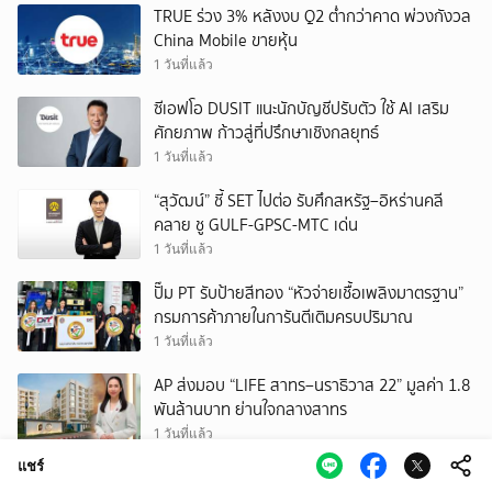
TRUE ร่วง 3% หลังงบ Q2 ต่ำกว่าคาด พ่วงกังวล
China Mobile ขายหุ้น
1 วันที่แล้ว
ซีเอฟโอ DUSIT แนะนักบัญชีปรับตัว ใช้ AI เสริม
ศักยภาพ ก้าวสู่ที่ปรึกษาเชิงกลยุทธ์
1 วันที่แล้ว
“สุวัฒน์” ชี้ SET ไปต่อ รับศึกสหรัฐ–อิหร่านคลี
คลาย ชู GULF-GPSC-MTC เด่น
1 วันที่แล้ว
ปั๊ม PT รับป้ายสีทอง “หัวจ่ายเชื้อเพลิงมาตรฐาน”
กรมการค้าภายในการันตีเติมครบปริมาณ
1 วันที่แล้ว
AP ส่งมอบ “LIFE สาทร–นราธิวาส 22” มูลค่า 1.8
พันล้านบาท ย่านใจกลางสาทร
1 วันที่แล้ว
แชร์
KTB คาดเฟดคงดอกเบี้ยปีนี้ แนะสะสม “บอนด์ยีลด์