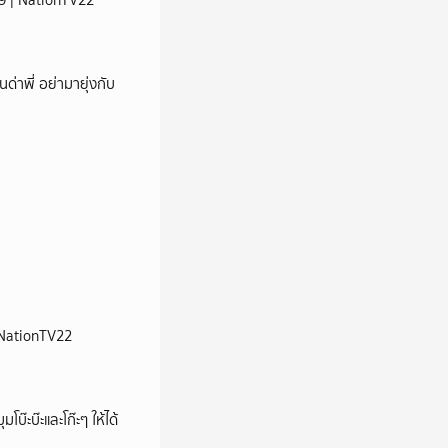
 69 | NationTV22
นด่าพี่ อย่ามายุ่งกับ
| NationTV22
บ๊ะบ๊ะและโก๊ะๆ ให้ได้