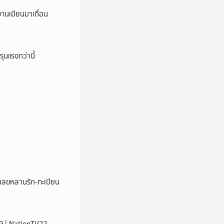
งานเมียนมาเถื่อน
ุนแรงกว่านี้
ชว์เลขหลานรัก-ทะเบียน