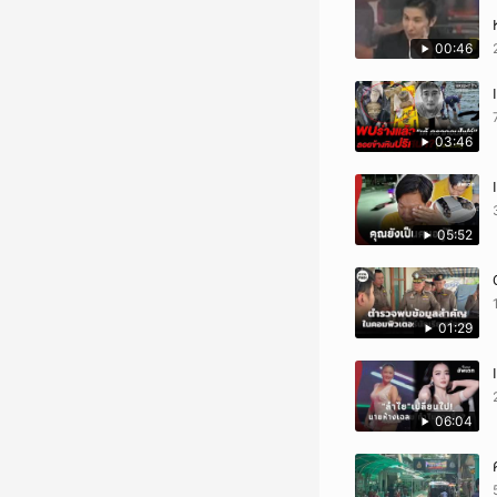
00:46
03:46
05:52
01:29
06:04