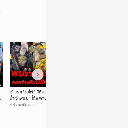
อ
วิดีโอ
ย
เต้ ดราก้อนไฟว์ มีหินปริศนาถ่วงกระเป๋า? ลอ-ย
ผบก.กองบินตำรวจ
น
น้ำเจ้าพระยา ใต้สะพานพระราม 7
ตำรวจแอบบินพาณิช
เวลาทำหน้าที่
4 ชั่วโมงที่ผ่านมา
6 ชั่วโมงที่ผ่านมา