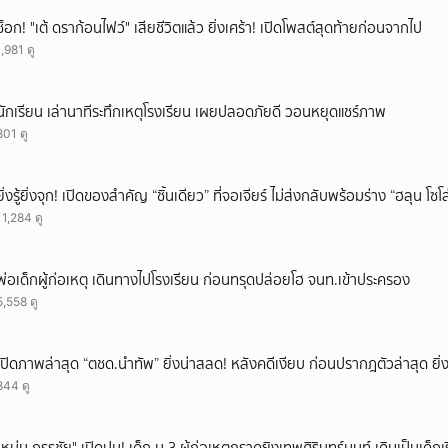
ช็อก! "เต้ ดราก้อนไฟว์" เสียชีวิตแล้ว ยิ่งเศร้า! เปิดโพสต์สุดท้ายก่อนจากไป
1,981 ดู
นักเรียน เล่านาทีระทึกเหตุโรงเรียน เผยปลอดภัยดี วอนหยุดแชร์ภาพ
801 ดู
ยิ่งรู้ยิ่งจุก! เปิดของสำคัญ “ชิ้นเดียว” ที่จอเจียร์ ไม่ส่งกลับพร้อมร่าง “ฮลุน โซ
11,284 ดู
พ่อเด็กผู้ก่อเหตุ เดินทางไปโรงเรียน ก่อนทรุดปล่อยโฮ จนท.เข้าประครอง
5,558 ดู
เปิดภาพล่าสุด “ตชด.นำทัพ” ยิ่งน่าสลด! หลังคดีเงียบ ก่อนปรากฎตัวล่าสุด ยิ่ง
844 ดู