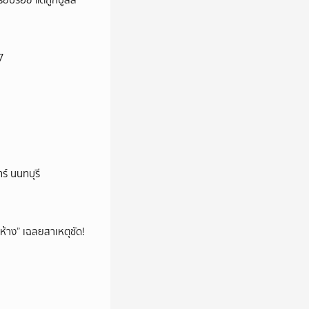
ียบร้อย แต่ถูกบูลลี่
7
ร์ นนทบุรี
ห้าง” เฉลยสาเหตุชัด!