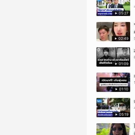
05:27
02:49
01:09
01:10
05:19