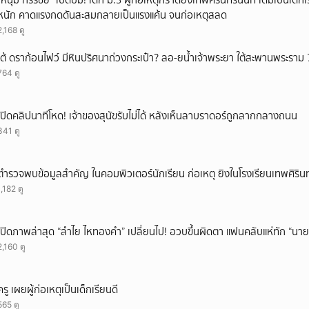
"หนุ่ม กรรชัย" เปิดปม! เด็ก ม.3 ผู้ก่อเหตุกราดยิงเทพศิรินทร์นนท์ เดิมเป็นเด็กเร
หนัก คาดแรงกดดันสะสมกลายเป็นแรงแค้น จนก่อเหตุสลด
2,168 ดู
เต้ ดราก้อนไฟว์ มีหินปริศนาถ่วงกระเป๋า? ลอ-ยน้ำเจ้าพระยา ใต้สะพานพระราม 
764 ดู
เปิดคลิปนาทีโหด! เจ้าของสุนัขรับไม่ได้ หลังเห็นลาบราดอร์ถูกลากกลางถนน
341 ดู
ตำรวจพบข้อมูลสำคัญ ในคอมพิวเตอร์นักเรียน ก่อเหตุ ยิงในโรงเรียนเทพศิรินท
1,182 ดู
เปิดภาพล่าสุด “ลำไย ไหทองคำ” เปลี่ยนไป! อวบขึ้นผิดตา แฟนคลับแห่ทัก “นาย
2,160 ดู
ครู เผยผู้ก่อเหตุเป็นเด็กเรียนดี
565 ดู