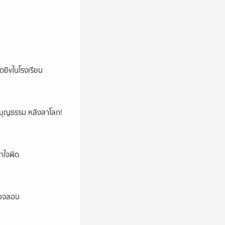
าดยิvในโรงเรียน
ลูกบุญธรรม หลังลาโลก!
าใจผิด
ตรวจสอบ