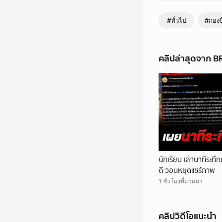
#ทั่วไป
#กองบ
คลิปล่าสุดจาก 
นักเรียน เล่านาทีระท
ดี วอนหยุดแชร์ภาพ
1 ชั่วโมงที่ผ่านมา
คลิปวิดีโอแนะนำ