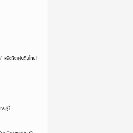
โล่” หลังถึงแผ่นดินไทย!
หดหู่?!