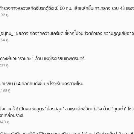
ตำรวจทางหลวงสกัดจับรถตู้ซิ่งหนี 60 กม. เสียหลักขึ้นเกาะกลาง รวบ 43 แรง
102 ดู
_อนุทิน_ เผยอาจเกิดจากความเครียด ชี้หากไม่จบชีวิตตัวเอง ความสูญเสียอาจร
154 ดู
เคาะเยียวยารายละ 1 ล้าน เหตุโรงเรียนเทพศิรินทร์
231 ดู
นักเรียน ม.4 กอดกันดิ่งชั้น 6 โรงเรียนดังสายไหม
1,183 ดู
ยิ่งน่าเศร้า! เปิดผลชันสูตร "น้องฮลุน" สาเหตุเสียชีวิตแท้จริง ด้าน "คุณย่า" โ
รถเคลื่อนร่าง!
343 ดู