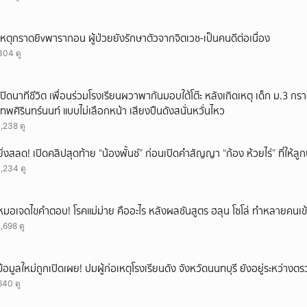
ยกเลิก
เหตุกราดยิvพารากอน ผู้ป่วยยังรักษาตัวจากจิตเวช-เป็นคนดีต่อเนื่อง
304 ดู
เปิดนาทีชีวิต เพื่อนร่วมโรงเรียนผวาพากันมอบใต้โต๊ะ หลังเกิดเหตุ เด็ก ม.3 กร
เทพศิรินทร์นนท์ แบบไม่เลือกหน้า เสียงปืนดังสนั่นหวั่นไหว
1,238 ดู
ยิ่งสลด! เปิดคลิปสุดท้าย “น้องพั้นช์” ก่อนเปิดคำสัญญา “ก้อง ห้วยไร่” ที่ให้
1,234 ดู
หมอเจดไขคำตอบ! โรคแม่ม่าย คืออะไร หลังผลชันสูตร ฮลุน โซโล่ ทำหลายคนเข้
1,698 ดู
ข้อมูลใหม่ถูกเปิดเผย! ปมผู้ก่อเหตุโรงเรียนดัง จังหวัดนนทบุรี ยังอยู่ระหว่าง
640 ดู