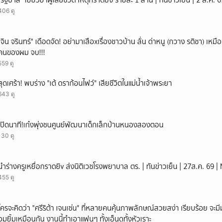
"รัฐบาล" เยียวยาผู้เสียชีวิต เหตุกราดยิง รายละ 1 ล้าน | ทันข่าวเย็น | 2 ส.ค.
406 ดู
ั่"จิน จรินทร์" เดือดจัด! อย่ามาเสือxเรื่องชาวบ้าน ลั่น ด่าหนู (กวาง รติชา) เหมือ
คนของผม จบ!!!
559 ดู
สุดเศร้า! พบร่าง "เต้ ดราก้อนไฟว์" เสียชีวิตในแม่น้ำเจ้าพระยา
643 ดู
เปิดนาที!เก๋งพุ่งชนศูนย์พัฒนาเด็กเล็กบ้านหนองสองตอน
130 ดู
นำร่างครูเหยื่อกราดยิv ส่งนิติเวชโรงพยาบาล ตร. | ทันข่าวเย็น | 27ส.ค. 69 
455 ดู
ใครจะคิดว่า "ศรีริต้า เจนเซ่น" ที่หลายคนคุ้นภาพลักษณ์สวยสง่า เรียบร้อย จะมีมุมโ
อมยิ้มเหมือนกัน งานนี้ทำเอาแฟนๆ ทั้งเอ็นดูทั้งหัวเราะ