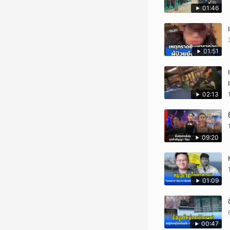
01:46
01:51
02:13
09:20
01:09
00:47