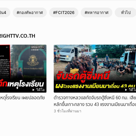
ิน4
#กองทัพอากาศ
#FCIT2026
#ทหารอากาศ
ทั่วไป
BRIGHTTV.CO.TH
วิดีโอ
วิดีโ
ึกเหตุโรงเรียน เผยปลอดภัย
ตำรวจทางหลวงสกัดจับรถตู้ซิ่งหนี 60 กม. เสี
หลักขึ้นเกาะกลาง รวบ 43 แรงงานเมียนมาเถื่อ
3 ชั่วโมงที่ผ่านมา