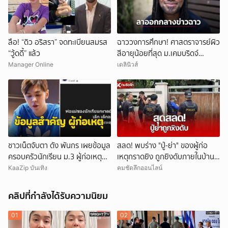
ลือ! “ดิว อริสรา” จดทะเบียนสมรส
ฉาววงการศึกษา! ศาสตราจารย์ผิว
“วู้ดดี้” แล้ว
สีอายุน้อยที่สุด ม.เคมบริดจ์
ประกาศลาออกหลังเผชิญข้อกล่าว
Manager Online
เดลินิวส์
หาคัดลอกผลงาน
ชาวเน็ตจับตา ดัง พันกร เผยข้อมูล
สลด! พบร่าง "ปู่-ย่า" ของผู้ก่อ
ครอบครัวนักเรียน ม.3 ผู้ก่อเหตุ
เหตุกราดยิง ถูกยิงดับภายในบ้าน
และที่มาอาวุธ
พัก
KaaZip บันเทิง
คมชัดลึกออนไลน์
คลิปที่กำลังได้รับความนิยม
01
02