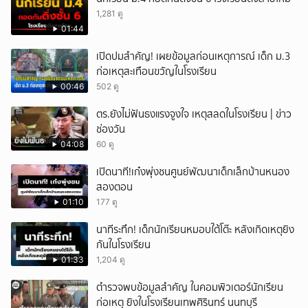
1,281 ดู
01:44
เปิดปมสำคัญ! เผยข้อมูลก่อนเหตุการณ์ เด็ก ม.3
ก่อเหตุสะเทือนขวัญในโรงเรียน
00:46
502 ดู
ตร.ยังไม่ฟันธงแรงจูงใจ เหตุสลดในโรงเรียน | ข่าว
ช่องวัน
04:08
60 ดู
เปิดนาที!เก๋งพุ่งชนศูนย์พัฒนาเด็กเล็กบ้านหนอง
สองตอน
01:10
177 ดู
นาทีระทึก! เด็กนักเรียนหมอบใต้โต๊ะ หลังเกิดเหตุยิง
กันในโรงเรียน
01:33
1,204 ดู
ตำรวจพบข้อมูลสำคัญ ในคอมพิวเตอร์นักเรียน
ก่อเหตุ ยิงในโรงเรียนเทพศิรินทร์ นนทบุรี