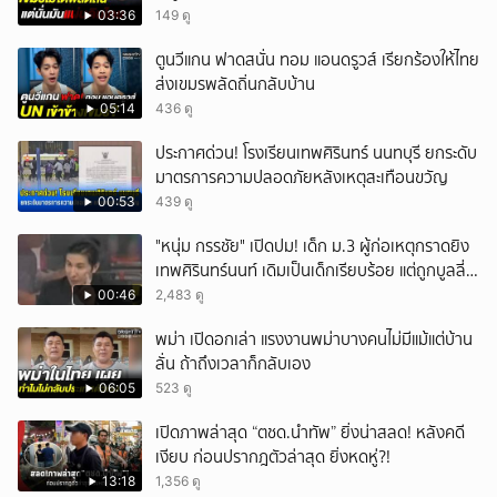
03:36
149 ดู
ตูนวีแกน ฟาดสนั่น ทอม แอนดรูวส์ เรียกร้องให้ไทย
ส่งเขมรพลัดถิ่นกลับบ้าน
05:14
436 ดู
ประกาศด่วน! โรงเรียนเทพศิรินทร์ นนทบุรี ยกระดับ
มาตรการความปลอดภัยหลังเหตุสะเทือนขวัญ
00:53
439 ดู
"หนุ่ม กรรชัย" เปิดปม! เด็ก ม.3 ผู้ก่อเหตุกราดยิง
เทพศิรินทร์นนท์ เดิมเป็นเด็กเรียบร้อย แต่ถูกบูลลี่
หนัก คาดแรงกดดันสะสมกลายเป็นแรงแค้น จนก่อ
00:46
2,483 ดู
เหตุสลด
พม่า เปิดอกเล่า แรงงานพม่าบางคนไม่มีแม้แต่บ้าน
ลั่น ถ้าถึงเวลาก็กลับเอง
06:05
523 ดู
เปิดภาพล่าสุด “ตชด.นำทัพ” ยิ่งน่าสลด! หลังคดี
เงียบ ก่อนปรากฎตัวล่าสุด ยิ่งหดหู่?!
13:18
1,356 ดู