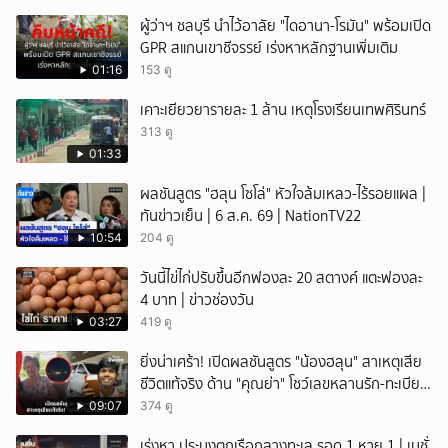
ผู้ว่าฯ ชลบุรี นำไว้อาลัย "ไดอานา-โรมัน" พร้อมเปิด
GPR สแกนเขาชีจรรย์ เร่งหาหลักฐานเพิ่มเติม
01:16
153 ดู
เคาะเยียวยารายละ 1 ล้าน เหตุโรงเรียนเทพศิรินทร์
313 ดู
01:33
ผลชันสูตร "ฮลุน โซโล่" หัวใจล้มเหลว-ไร้รอยแผล |
ทันข่าวเย็น | 6 ส.ค. 69 | NationTV22
10:54
204 ดู
วันนี้ไข่ไก่ปรับขึ้นอีกฟองละ 20 สตางค์ แตะฟองละ
4 บาท | ข่าวช่องวัน
03:27
419 ดู
ยิ่งน่าเศร้า! เปิดผลชันสูตร "น้องฮลุน" สาเหตุเสีย
ชีวิตแท้จริง ด้าน "คุณย่า" โชว์เลขหลานรัก-ทะเบียน
รถเคลื่อนร่าง!
09:07
374 ดู
เร่งหา ประมงตกเรือกลางทะเล รอด 1 หาย 1 | เนชั่