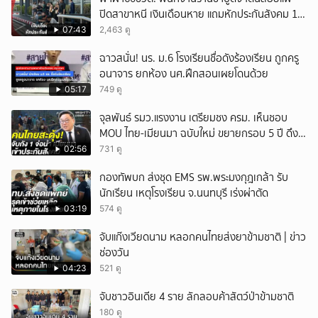
ปิดสาขาหนี เงินเดือนหาย แถมหักประกันสังคม 11
ยกเลิก
เดือนแต่ไม่ส่ง?
07:43
2,463 ดู
ฉาวสนั่น! นร. ม.6 โรงเรียนชื่อดังร้องเรียน ถูกครู
อนาจาร ยกห้อง นศ.ฝึกสอนเผยโดนด้วย
05:17
749 ดู
จุลพันธ์ รมว.แรงงาน เตรียมชง ครม. เห็นชอบ
MOU ไทย-เมียนมา ฉบับใหม่ ขยายกรอบ 5 ปี ดึง
แรงงานเข้าระบบ
02:56
731 ดู
กองทัพบก ส่งชุด EMS รพ.พระมงกุฎเกล้า รับ
นักเรียน เหตุโรงเรียน จ.นนทบุรี เร่งผ่าตัด
03:19
574 ดู
จับแก๊งเวียดนาม หลอกคนไทยส่งยาข้ามชาติ | ข่าว
ช่องวัน
04:23
521 ดู
จับชาวอินเดีย 4 ราย ลักลอบค้าสัตว์ป่าข้ามชาติ
180 ดู