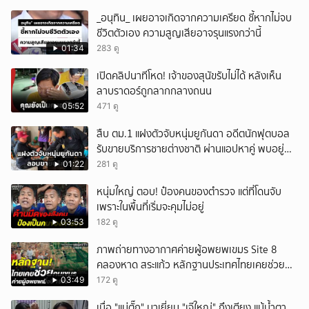
_อนุทิน_ เผยอาจเกิดจากความเครียด ชี้หากไม่จบ
ชีวิตตัวเอง ความสูญเสียอาจรุนแรงกว่านี้
01:34
283 ดู
เปิดคลิปนาทีโหด! เจ้าของสุนัขรับไม่ได้ หลังเห็น
ลาบราดอร์ถูกลากกลางถนน
05:52
471 ดู
สืบ ตม.1 แฝงตัวจับหนุ่มยูกันดา อดีตนักฟุตบอล
รับขายบริการชายต่างชาติ ผ่านแอปหาคู่ พบอยู่
เกินกำหนดอนุญาต
01:22
281 ดู
หนุ่มใหญ่ ตอบ! ป๋องคนของตำรวจ แต่ที่โดนจับ
เพราะในพื้นที่เริ่มจะคุมไม่อยู่
03:53
182 ดู
ภาพถ่ายทางอากาศค่ายผู้อพยพเขมร Site 8
คลองหาด สระแก้ว หลักฐานประเทศไทยเคยช่วยคน
เขมร
03:49
172 ดู
เมื่อ "แม่ตั๊ก" มาเยี่ยม "เจ๊ใหญ่" ถึงเตียง แม้น้ำตา