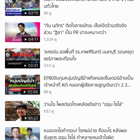
นทั่วไทย
02:15
66 ดู
"กัน นภัทร" ติดใจสายมัทฉะ เล็งเปิดร้านจริงจัง
ส่วน "ฐิสา" เป็น PR น่าจะเหมาะกว่า
04:11
1,324 ดู
'ยศชนัน ลงพื้นที่ รร.เทพศิรินทร์ นนทบุรี วอนหยุด
แชร์ภาพสะเทือนใจ
00:51
333 ดู
EP80จับกุมหนุ่มบัญชีม้าแก๊งคอลเซ็นเตอร์อ้างเป็น
เจ้าหน้าที่ AIS หลอกผู้เสียหายสูญเงินกว่า 2.3
ล้านบาท
02:00
89 ดู
ว่านไฉ โพสต์ขอโทษหลังแจ้งข่าว "ฮลุน โซโล่"
632 ดู
01:22
หมอเจดไขคำตอบ! โรคแม่ม่าย คืออะไร หลังผล
ชันสูตร ฮลุน โซโล่ ทำหลายคนเข้าใจผิด