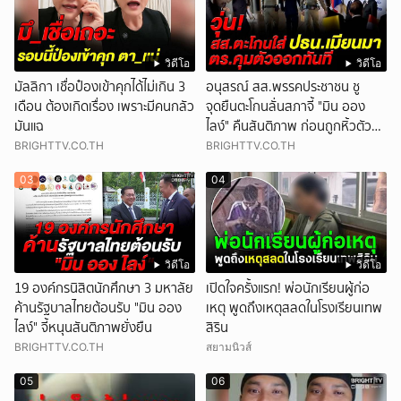
วิดีโอ
วิดีโอ
มัลลิกา เชื่อป๋องเข้าคุกได้ไม่เกิน 3
อนุสรณ์ สส.พรรคประชาชน ชู
เดือน ต้องเกิดเรื่อง เพราะมีคนกลัว
จุดยืนตะโกนลั่นสภาจี้ "มิน ออง
มันแฉ
ไลง์" คืนสันติภาพ ก่อนถูกหิ้วตัว
ออก
BRIGHTTV.CO.TH
BRIGHTTV.CO.TH
03
04
วิดีโอ
วิดีโอ
19 องค์กรนิสิตนักศึกษา 3 มหาลัย
เปิดใจครั้งแรก! พ่อนักเรียนผู้ก่อ
ค้านรัฐบาลไทยต้อนรับ "มิน ออง
เหตุ พูดถึงเหตุสลดในโรงเรียนเทพ
ไลง์" จี้หนุนสันติภาพยั่งยืน
สิริน
BRIGHTTV.CO.TH
สยามนิวส์
05
06