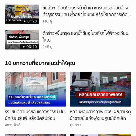
ขนส่งฯ เตือน! ระวังหน้าม้าเคาะกระจกรถ แอบอ้าง
ทำธุรกรรมแทน ย้ำอย่าโอนเงินหรือให้เอกสารเด็ด
ขาด
01:23
110 ดู
ตึกร้าว-พื้นทรุด เหตุน้ำซึมอุโมงค์รถไฟฟ้าวงเวียน
ใหญ่
00:40
245 ดู
10 บทความที่อยากแนะนำให้คุณ
รร.เซนต์คาเบรียล แถลงการณ์ ปม
หลานยอมสารภาพเอง! เผยสาเหตุ
นักเรียนรุ่นพี่ หลังมีคลิปว่อน
น้าชายขับเก๋งพุ่งชนศูนย์เด็กเล็ก
สยามนิวส์
มุมข่าว