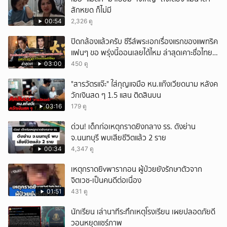
สักหยด ก็ไม่มี
00:54
2,326 ดู
ปิดกล้องแล้วครับ ซีรีส์พระเอกเรื่องแรกของแพทริค
แฟนๆ ขอ พรุ่งนี้ออนเลยได้ไหม ล่าสุดเคาะชื่อไทย
แล้ว
03:00
450 ดู
"สารวัตรแจ๊ะ" ใส่กุญแจมือ หน.แก๊งเวียดนาม หลังค
วักเงินสด ๆ 1.5 แสน ติดสินบน
03:16
179 ดู
ด่วน! เด็กก่อเหตุกราดยิงกลาง รร. ดังย่าน
จ.นนทบุรี พบเสียชีวิตแล้ว 2 ราย
00:34
4,347 ดู
เหตุกราดยิvพารากอน ผู้ป่วยยังรักษาตัวจาก
จิตเวช-เป็นคนดีต่อเนื่อง
01:51
431 ดู
นักเรียน เล่านาทีระทึกเหตุโรงเรียน เผยปลอดภัยดี
วอนหยุดแชร์ภาพ