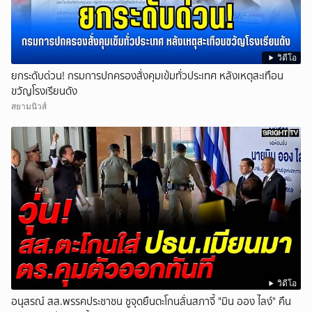
วิดีโอ
ยกระดับด่วน! กรมการปกครองสั่งคุมเข้มทั่วประเทศ หลังเหตุสะเทือน
ขวัญโรงเรียนดัง
สยามนิวส์
วิดีโอ
อนุสรณ์ สส.พรรคประชาชน ชูจุดยืนตะโกนลั่นสภาจี้ "มิน ออง ไลง์" คืน