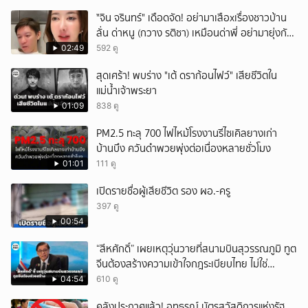
ั่"จิน จรินทร์" เดือดจัด! อย่ามาเสือxเรื่องชาวบ้าน
ลั่น ด่าหนู (กวาง รติชา) เหมือนด่าพี่ อย่ามายุ่งกับ
คนของผม จบ!!!
02:49
592 ดู
สุดเศร้า! พบร่าง "เต้ ดราก้อนไฟว์" เสียชีวิตใน
แม่น้ำเจ้าพระยา
01:09
838 ดู
PM2.5 ทะลุ 700 ไฟไหม้โรงงานรีไซเคิลยางเก่า
บ้านบึง ควันดำพวยพุ่งต่อเนื่องหลายชั่วโมง
01:01
111 ดู
เปิดรายชื่อผู้เสียชีวิต รอง ผอ.-ครู
397 ดู
00:54
“สีหศักดิ์” เผยเหตุวุ่นวายที่สนามบินสุวรรณภูมิ ทูต
จีนต้องสร้างความเข้าใจกฎระเบียบไทย ไม่ใช่
ปกป้องฝ่ายจีนเพียงอย่างเดียว
04:54
610 ดู
คลังประกาศแล้ว! อุทธรณ์ บัตรสวัสดิการแห่งรัฐ