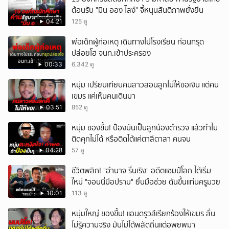
ต้อนรับ "มิน ออง ไลง์" จี้หนุนสันติภาพยั่งยืน
04:21
125 ดู
พ่อเด็กผู้ก่อเหตุ เดินทางไปโรงเรียน ก่อนทรุด
ปล่อยโฮ จนท.เข้าประครอง
00:33
6,342 ดู
หนุ่ม เปรียบเทียบคนลาวสอนลูกไม่ให้ขอเงิน แต่คน
เขมร แค่เห็นคนเดินมา
03:51
852 ดู
หนุ่ม ของขึ้น! ป๋องมันเป็นลูกน้องตำรวจ แล้วทำไม
ติดคุกไม่ได้ หรือติดได้แค่ตาสีตาสา คนจน
04:28
57 ดู
ชีวิตพลิก! "อำนาจ รื่นเริง" อดีตแชมป์โลก ได้เริ่ม
ใหม่ "จอนนี่มือปราบ" ยื่นมือช่วย ดันขึ้นแท่นครูมวย
10:01
113 ดู
หนุ่มใหญ่ ของขึ้น! แอนดรูวส์เรียกร้องให้เขมร ลั่น
ไม่รู้ความจริง มันไม่ได้พลัดถิ่นแต่อพยพมา