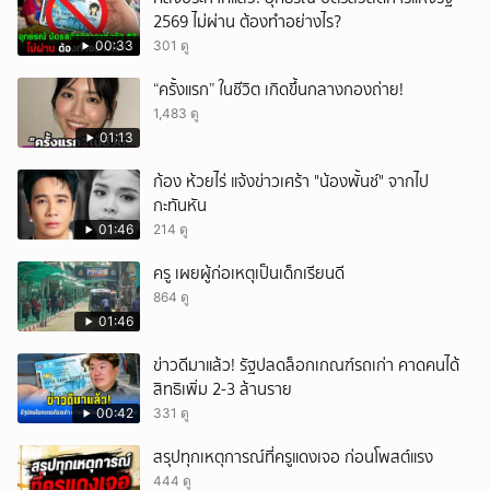
2569 ไม่ผ่าน ต้องทำอย่างไร?
00:33
301 ดู
“ครั้งแรก” ในชีวิต เกิดขึ้นกลางกองถ่าย!
1,483 ดู
01:13
ก้อง ห้วยไร่ แจ้งข่าวเศร้า "น้องพั้นช์" จากไป
กะทันหัน
01:46
214 ดู
ครู เผยผู้ก่อเหตุเป็นเด็กเรียนดี
864 ดู
01:46
ข่าวดีมาแล้ว! รัฐปลดล็อกเกณฑ์รถเก่า คาดคนได้
สิทธิเพิ่ม 2-3 ล้านราย
00:42
331 ดู
สรุปทุกเหตุการณ์ที่ครูแดงเจอ ก่อนโพสต์แรง
444 ดู