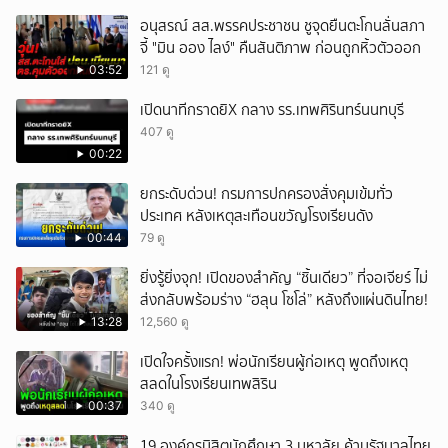
อนุสรณ์ สส.พรรคประชาชน ชูจุดยืนตะโกนลั่นสภา
จี้ "มิน ออง ไลง์" คืนสันติภาพ ก่อนถูกหิ้วตัวออก
03:52
121 ดู
เปิดนาทีกราดยิX กลาง รร.เทพศิรินทร์นนทบุรี
407 ดู
00:22
ยกระดับด่วน! กรมการปกครองสั่งคุมเข้มทั่ว
ประเทศ หลังเหตุสะเทือนขวัญโรงเรียนดัง
00:44
79 ดู
ยิ่งรู้ยิ่งจุก! เปิดของสำคัญ “ชิ้นเดียว” ที่จอเจียร์ ไม่
ส่งกลับพร้อมร่าง “ฮลุน โซโล่” หลังถึงแผ่นดินไทย!
13:28
12,560 ดู
เปิดใจครั้งแรก! พ่อนักเรียนผู้ก่อเหตุ พูดถึงเหตุ
สลดในโรงเรียนเทพสิริน
00:37
340 ดู
19 องค์กรนิสิตนักศึกษา 3 มหาลัย ค้านรัฐบาลไทย