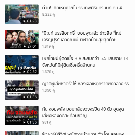
ด่วน! เกิดเหตุภายใน รร.เทพศิรินทร์นนท์ ดับ 4
8,222 ดู
01:23
"บิณฑ์ บรรลือฤทธิ์" ยอมพูดแล้ว ข่าวลือ "ใหม่
เจริญปุระ" เอาคุณแม่มาฝากบ้านสุขสุดท้าย
27:01
1,819 ดู
เผยไทยมีผู้ติดเชื้อ HIV สะสมกว่า 5.5 แสนราย 13
จังหวัดที่มีผู้ติดเชื้อครึ่งล้านคน
02:52
1,379 ดู
ญาติผู้เสียชีวิตร่ำไห้ หลังเจอเหตุกราดยิงกลาง รร
1,350 ดู
01:36
กัน จอมพลัง มอบกล้องวงจรปิด 40 ตัว อุดจุด
เสี่ยงหลังคดีสะเทือนขวัญ
01:35
981 ดู
ฟ้าผ่า60ชีวิต! พนักงานร้านชาบูดัง โดนลอยแพ