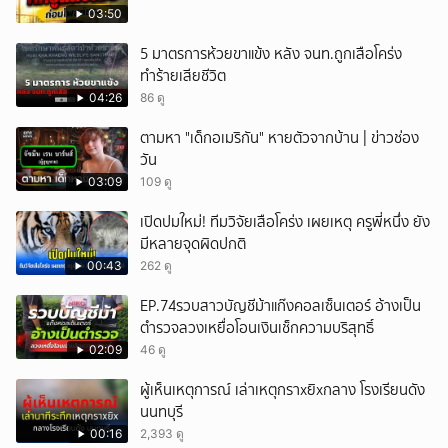
03:50
5 มาตรการห้วยขาแข้ง หลัง จนท.ถูกเสือโคร่ง
ทำร้ายเสียชีวิต
04:26
86 ดู
ตามหา "เด็กอเมริกัน" หายตัวจากบ้าน | ข่าวช่อง
วัน
03:09
109 ดู
เปิดปมใหม่! ทีมวิจัยเสือโคร่ง เผยเหตุ ครูพี่หนึ่ง ยัง
มีหลายจุดผิดปกติ
00:43
262 ดู
EP.74รวบสาวบัญชีม้าแก๊งคอลเซ็นเตอร์ อ้างเป็น
ตำรวจลวงเหยื่อโอนเงินเช็กความบริสุทธิ์
02:09
46 ดู
ผู้เห็นเหตุการณ์ เล่าเหตุกราxยิxกลาง โรงเรียนดัง
นนทบุรี
00:16
2,393 ดู