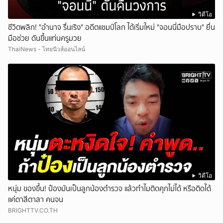
วิดีโอ
ชีวิตพลิก! "อำนาจ รื่นเริง" อดีตแชมป์โลก ได้เริ่มใหม่ "จอนนี่มือปราบ" ยื่น
มือช่วย ดันขึ้นแท่นครูมวย
ThaiNews - ไทยนิวส์ออนไลน์
วิดีโอ
หนุ่ม ของขึ้น! ป๋องมันเป็นลูกน้องตำรวจ แล้วทำไมติดคุกไม่ได้ หรือติดได้
แค่ตาสีตาสา คนจน
BRIGHTTV.CO.TH