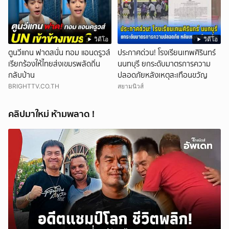
วิดีโอ
วิดีโอ
ตูนวีแกน ฟาดสนั่น ทอม แอนดรูวส์
ประกาศด่วน! โรงเรียนเทพศิรินทร์
เรียกร้องให้ไทยส่งเขมรพลัดถิ่น
นนทบุรี ยกระดับมาตรการความ
กลับบ้าน
ปลอดภัยหลังเหตุสะเทือนขวัญ
BRIGHTTV.CO.TH
สยามนิวส์
คลิปมาใหม่ ห้ามพลาด !