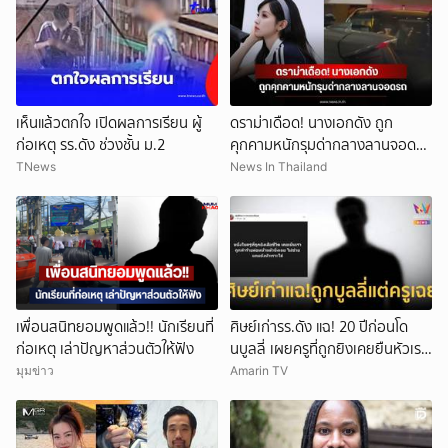
เห็นแล้วตกใจ เปิดผลการเรียน ผู้
ดราม่าเดือด! นางเอกดัง ถูก
ก่อเหตุ รร.ดัง ช่วงชั้น ม.2
คุกคามหนักรุมด่ากลางลานจอดรถ
(ข่าวต่างประเทศ)
TNews
News In Thailand
เพื่อนสนิทยอมพูดแล้ว!! นักเรียนที่
ศิษย์เก่ารร.ดัง แฉ! 20 ปีก่อนโด
ก่อเหตุ เล่าปัญหาส่วนตัวให้ฟัง
นบูลลี่ เผยครูที่ถูกยิงเคยยืนหัวเราะ
ใส่
มุมข่าว
Amarin TV