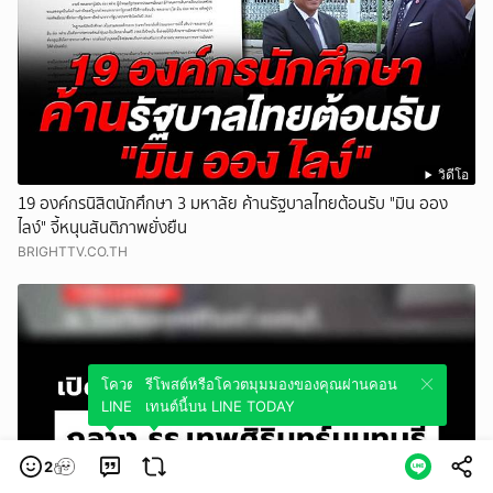
วิดีโอ
19 องค์กรนิสิตนักศึกษา 3 มหาลัย ค้านรัฐบาลไทยต้อนรับ "มิน ออง
ไลง์" จี้หนุนสันติภาพยั่งยืน
BRIGHTTV.CO.TH
โควตมุมมองของคุณผ่านคอนเทนต์นี้บน
รีโพสต์หรือโควตมุมมองของคุณผ่านคอน
LINE TODAY
เทนต์นี้บน LINE TODAY
2