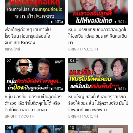
วิดีโอ
วิดีโอ
พ่อเด็กผู้ก่อเหตุ เดินทางไป
หนุ่ม เปรียบเทียบคนลาวสอนลูกไม่
โรงเรียน ก่อนทรุดปล่อยโฮ
ให้ขอเงิน แต่คนเขมร แค่เห็นคนเดิน
จนท.เข้าประครอง
มา
สยามนิวส์
BRIGHTTV.CO.TH
07
08
วิดีโอ
วิดีโอ
หนุ่ม ของขึ้น! ป๋องมันเป็นลูกน้อง
หนุ่มใหญ่ ของขึ้น! แอนดรูวส์เรียก
ตำรวจ แล้วทำไมติดคุกไม่ได้ หรือ
ร้องให้เขมร ลั่น ไม่รู้ความจริง มันไม่
ติดได้แค่ตาสีตาสา คนจน
ได้พลัดถิ่นแต่อพยพมา
BRIGHTTV.CO.TH
BRIGHTTV.CO.TH
09
10