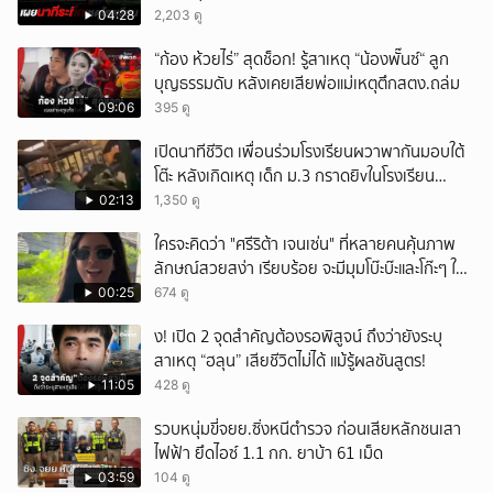
04:28
2,203 ดู
“ก้อง ห้วยไร่” สุดช็อก! รู้สาเหตุ “น้องพั๊นซ์“ ลูก
บุญธรรมดับ หลังเคยเสียพ่อแม่เหตุตึกสตง.ถล่ม
09:06
395 ดู
เปิดนาทีชีวิต เพื่อนร่วมโรงเรียนผวาพากันมอบใต้
โต๊ะ หลังเกิดเหตุ เด็ก ม.3 กราดยิvในโรงเรียน
เทพศิรินทร์นนท์ แบบไม่เลือกหน้า เสียงปืนดังสนั่น
02:13
1,350 ดู
หวั่นไหว
ใครจะคิดว่า "ศรีริต้า เจนเซ่น" ที่หลายคนคุ้นภาพ
ลักษณ์สวยสง่า เรียบร้อย จะมีมุมโบ๊ะบ๊ะและโก๊ะๆ ให้
ได้อมยิ้มเหมือนกัน งานนี้ทำเอาแฟนๆ ทั้งเอ็นดูทั้ง
00:25
674 ดู
หัวเราะ
ึ้ง! เปิด 2 จุดสำคัญต้องรอพิสูจน์ ถึงว่ายังระบุ
สาเหตุ “ฮลุน” เสียชีวิตไม่ได้ แม้รู้ผลชันสูตร!
11:05
428 ดู
รวบหนุ่มขี่จยย.ซิ่งหนีตำรวจ ก่อนเสียหลักชนเสา
ไฟฟ้า ยึดไอซ์ 1.1 กก. ยาบ้า 61 เม็ด
03:59
104 ดู