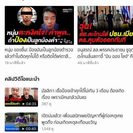
วิดีโอ
หนุ่ม ของขึ้น! ป๋องมันเป็นลูกน้องตำรวจ
อนุสรณ์ สส.พรรคประชาชน ชูจุด
แล้วทำไมติดคุกไม่ได้ หรือติดได้แค่ตาสีตา
ตะโกนลั่นสภาจี้ "มิน ออง ไลง์" ค
สา คนจน
สันติภาพ ก่อนถูกหิ้วตัวออก
19 นาทีที่แล้ว
49 นาทีที่แล้ว
คลิปวิดีโอแนะนำ
มัลลิกา เชื่อป๋องเข้าคุกได้ไม่เกิน 3 เดือน ต้องเกิด
เรื่อง เพราะมีคนกลัวมันแฉ
04:35
387 ดู
เปิดปมแล้ว! เพื่อนสนิทเผยปัญหาที่ผู้ก่อเหตุเคย
พูดถึง ก่อนเกิดเหตุสะเทือนขวัญ
00:40
1,548 ดู