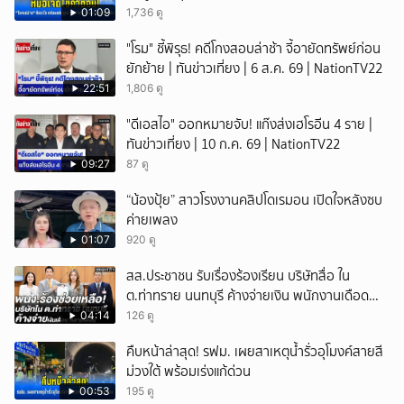
01:09
1,736 ดู
"โรม" ชี้พิรุธ! คดีโกงสอบล่าช้า จี้อายัดทรัพย์ก่อน
ยักย้าย | ทันข่าวเที่ยง | 6 ส.ค. 69 | NationTV22
22:51
1,806 ดู
"ดีเอสไอ" ออกหมายจับ! แก๊งส่งเฮโรอีน 4 ราย |
ทันข่าวเที่ยง | 10 ก.ค. 69 | NationTV22
09:27
87 ดู
“น้องปุ้ย” สาวโรงงานคลิปโดเรมอน เปิดใจหลังซบ
ค่ายเพลง
01:07
920 ดู
สส.ประชาชน รับเรื่องร้องเรียน บริษัทสื่อ ใน
ต.ท่าทราย นนทบุรี ค้างจ่ายเงิน พนักงานเดือด
ร้อนนับร้อย
04:14
126 ดู
คืบหน้าล่าสุด! รฟม. เผยสาเหตุน้ำรั่วอุโมงค์สายสี
ม่วงใต้ พร้อมเร่งแก้ด่วน
00:53
195 ดู