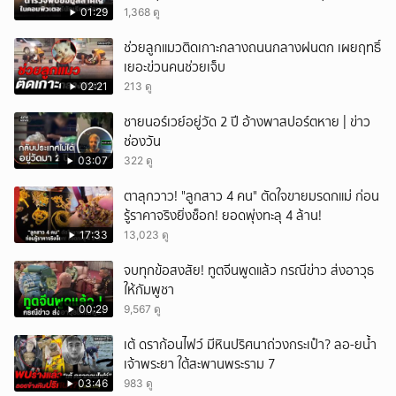
01:29
1,368 ดู
ช่วยลูกแมวติดเกาะกลางถนนกลางฝนตก เผยฤทธิ์
เยอะข่วนคนช่วยเจ็บ
02:21
213 ดู
ชายนอร์เวย์อยู่วัด 2 ปี อ้างพาสปอร์ตหาย | ข่าว
ช่องวัน
03:07
322 ดู
ตาลุกวาว! "ลูกสาว 4 คน" ตัดใจขายมรดกแม่ ก่อน
รู้ราคาจริงยิ่งช็อก! ยอดพุ่งทะลุ 4 ล้าน!
17:33
13,023 ดู
จบทุกข้อสงสัย! ทูตจีนพูดแล้ว กรณีข่าว ส่งอาวุธ
ให้กัมพูชา
00:29
9,567 ดู
เต้ ดราก้อนไฟว์ มีหินปริศนาถ่วงกระเป๋า? ลอ-ยน้ำ
เจ้าพระยา ใต้สะพานพระราม 7
03:46
983 ดู