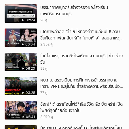
บรรยากาศญาติรับร่างงรองผอ.โรงเรียน
เทพศิรินทร์นนทบุรี
02:24
28 ดู
เปิดภาพล่าสุด “ลำไย ไหทองคำ” เปลี่ยนไป! อวบ
ขึ้นผิดตา แฟนคลับแห่ทัก “นายห้าง” เฉลยสาเหตุ
ชัด!
06:04
2,352 ดู
ไทม์ไลน์เหตุ กราดยิงโรงเรียน จ.นนทบุรี | ข่าวช่อง
วัน
06:20
55 ดู
ผบ.ทบ. ตรวจเยี่ยมการฝึกทหารม้าบรรทุกยาน
เกราะ VN-1 จ.สุโขทัย ย้ำสร้างความพร้อมรับมือ
ทุกสถานการณ์
03:25
77 ดู
ช็อก! "เต้ ดราก้อนไฟว์" เสียชีวิตแล้ว ยิ่งเศร้า! เปิด
โพสต์สุดท้ายก่อนจากไป
05:41
3,970 ดู
นักเรียน ม.4 กอดกันดิ่งชั้น 6 โรงเรียนดังสายไหม