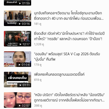
01:59
บุกจับแก๊งคอลฯเวียดนาม โยงไอซ์ซุกมะขามเปียก
ยึดทองกว่า 40 บาท-สมาร์ทโฟน ก่อนรวบเพื่อน
ร่วมทีมหอบเงิน 1.5 แสนติดสินบนคาโรงพัก
03:16
181 ดู
ยิ่งตะลึง! เปิดค่าหัว“นักโทษประหาร”! ค่าใช้จ่ายต่อปี
เท่าไหร่? “กรรชัย” แสกหน้า ถอนหงอก “ป้าป๋อง”!
12:17
1,326 ดู
"ออมสิน" พร้อมลุย! SEA V Cup 2026 ต้อนรับ
"บุ๋มบิ๋ม" คืนทัพ
01:04
179 ดู
เพิ่งเคยเห็นคลอดลูกบนมอเตอร์ไซค์
619 ดู
01:11
"หนิง ปณิตา" เปิดใจเคลียร์ดราม่าหลัง "น้องณิริน"
ถูกกระแสวิจารณ์ จากคลิปไลฟ์สดไม่อยากเกิดมา
หน้าเหมือนพ่อ
02:57
386 ดู