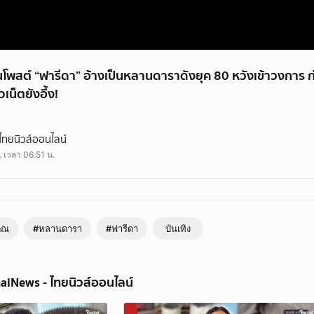
ย้อนโพสต์ “ฟารีดา” อ้างเป็นหลานดาราดังยุค 80 หวังเข้าวงการ 
เน็ตยังอึ้ง!
สต์ “ฟารีดา” อ้างเป็นหลานดาราดังยุค 80 หวังเข้าวงการ ก่อน “ซาแซง” ปล่อยแชทเพิ่
ไทยนิวส์ออนไลน์
. เวลา 06.51 น.
ิณ
#หลานดารา
#ฟารีดา
บันเทิง
aiNews - ไทยนิวส์ออนไลน์