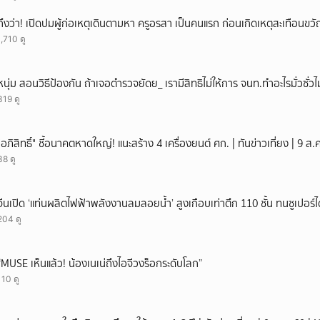
ถึงว่า! เปิดปมผู้ก่อเหตุเดินตามหา ครูอรสา เป็นคนแรก ก่อนเกิดเหตุสะเทือนขว
1,710 ดู
หนุ่ม สอนวิธีป้องกัน ถ้าเจอตำรวจยัดย_ เรามีสิทธิไม่ให้การ จนท.ทำอะไรมั่วซั่วไม
319 ดู
"อภิสิทธิ์" ชี้อนาคตหาดใหญ่! แนะสร้าง 4 เครื่องยนต์ ศก. | ทันข่าวเที่ยง | 9 
38 ดู
จีนเปิด ‘แท่นผลิตไฟฟ้าพลังงานลมลอยน้ำ’ สูงเกือบเท่าตึก 110 ชั้น ทนซูเปอร์ไต
204 ดู
“MUSE เห็นแล้ว! น้องเนเน่ถึงไอจีวงร็อกระดับโลก”
110 ดู