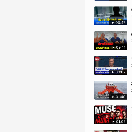
00:47
09:41
03:07
01:40
01:05