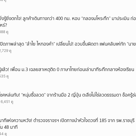
ยิ่งรู้ยิ่งตกใจ! ลูกค้าเดินทางกว่า 400 กม. หอบ “กลองมโหระทึก” มาประเมิน ก
ไหร่?
888 ดู
เปิดภาพล่าสุด “ลำไย ไหทองคำ” เปลี่ยนไป! อวบขึ้นผิดตา แฟนคลับแห่ทัก “นาย
2,729 ดู
รู้แล้ว! เพื่อน ม.3 เฉลยสาเหตุติด 0 ภาษาไทยก่อนเล่านาทีระทึกกลางห้องเรียน
535 ดู
โชคหล่นทับ! “หนุ่มซื้อลวด” จากร้านมือ 2 ญี่ปุ่น ตะลึงไม่ใช่ลวดธรรมดา ช็อครู
16,451 ดู
นาทีแห่งความหวัง! ตำรวจจราจรฯ เปิดทางนำหัวใจดวงที่ 185 จาก รพ.ราชบุรี ถึ
ใน 48 นาที
44 ดู