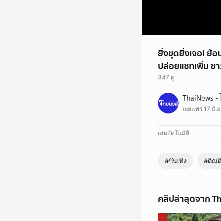
ยิ่งขุดยิ่งเจอ! 
ปล่อยแชทเพิ่ม ชาว
347 ดู
ยิ่งขุดยิ่งเจอ! ย้อนโพ
ThaiNews - 
เผยแพร่ 17 มิ.ย
เล่นอัตโนมัติ
#บันเทิง
#ติณต
คลิปล่าสุดจาก Th