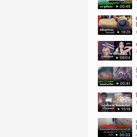
00:49
19:29
06:04
00:41
15:18
00:33