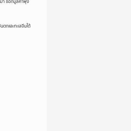
า ช็อกมูลค่าพุ่ง
นตกและทะเลจีนใต้