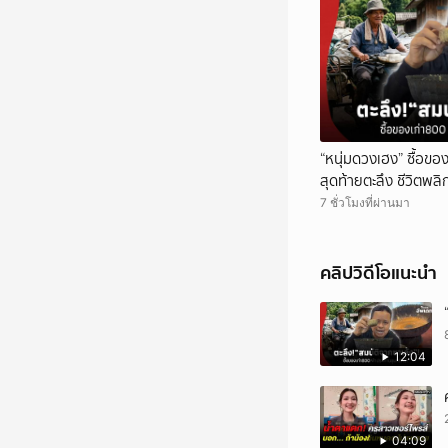
“หนุ่มดวงเฮง” ซื้อขอ
สุดท้ายตะลึง ชีวิตพล
เจอ“ขุมทรัพย์”!
7 ชั่วโมงที่ผ่านมา
คลิปวิดีโอแนะนำ
12:04
04:09