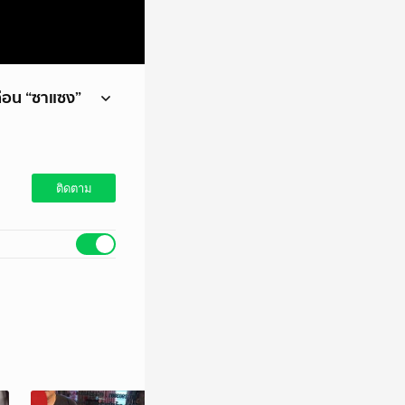
ก่อน “ซาแซง”
ม ชาวเน็ตยังอึ้ง!
ติดตาม