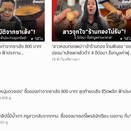
วิดีโอ
วิดีโ
งเก่าจากซาเล้ง 800 บาท!
“สาวหอบทองพม่า”เข้าร้านทอง โดนฟันธง “ข
ิก ฟ้าประทาน
ปลอม”หลังเผาแล้วดำ! 4 ปีต่อมา ช็อกมูลค่าพุ่
มหาศาล!
18 ชั่วโมงที่ผ่านมา
“หนุ่มดวงเฮง” ซื้อของเก่าจากซาเล้ง 800 บาท! สุดท้ายตะลึง ชีวิตพลิก ฟ้าประ
8,856 ดู
คลิปนี้มีน้ำตา! ครูสาวกลับจากกทม. ซื้อของมาเซอร์ไพรส์นักเรียน เจอถาม กี่
251 ดู