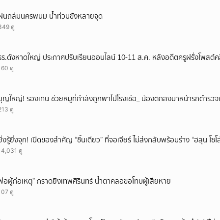
ฝนถล่มนครพนม น้ำท่วมขังหลายจุด
349 ดู
รร.ดังหาดใหญ่ ประกาศปรับเรียนออนไลน์ 10-11 ส.ค. หลังอดีตครูฝรั่งโพสต์คลิ
160 ดู
บุญใหญ่! รองเทน ช่วยหมูที่กำลังถูกพาไปโรงเชือ_ น้องตกลงมาหน้ารถตำรวจ
213 ดู
ยิ่งรู้ยิ่งจุก! เปิดของสำคัญ “ชิ้นเดียว” ที่จอเจียร์ ไม่ส่งกลับพร้อมร่าง “ฮลุน โซ
14,031 ดู
พ่อผู้ก่อเหตุ” กราดยิงเทพศิรินทร์ น้ำตาคลอขอโทษผู้เสียหาย
107 ดู