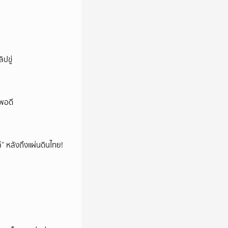
ปขู่
พอดี
โล่” หลังถึงแผ่นดินไทย!