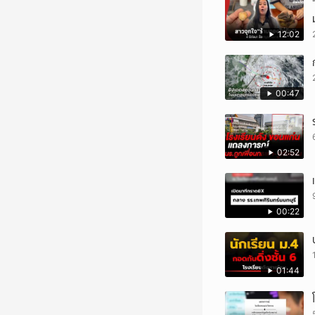
12:02
00:47
02:52
00:22
01:44