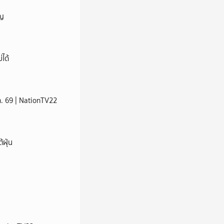
ัญ
่ได้
ส.ค. 69 | NationTV22
้ฝุ่น