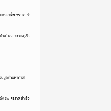
่อนเฉลยซื้อมาราคาเท่า
ห้าง” เฉลยสาเหตุชัด!
้ซ่อนมูลค่ามหาศาล!
ง รพ.ศิริราช สำเร็จ