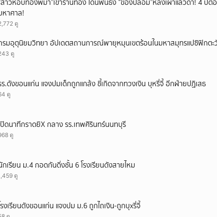
“สาวหอบทองพม่า”เข้าร้านทอง โดนฟันธง “ของปลอม”หลังเผาแล้วดำ! 4 ปีต่อม
ยกเลิก
มหาศาล!
2,772 ดู
กรมอุตุนิยมวิทยา อัปเดตสถานการณ์พายุหมุนเขตร้อนในมหาสมุทรแปซิฟิกตะวั
243 ดู
รร.ดังขอนแก่น แจงปมเด็กถูกแกล้ง ชี้เกิดจากทวงเงิน บุหรี่จี้ อีกฝ่ายปฏิเสธ
64 ดู
เปิดนาทีกราดยิX กลาง รร.เทพศิรินทร์นนทบุรี
968 ดู
นักเรียน ม.4 กอดกันดิ่งชั้น 6 โรงเรียนดังสายไหม
1,459 ดู
โรงเรียนดังขอนแก่น แจงปม ม.6 ถูกไถเงิน-ถูกบุxรี่จี้
58 ดู