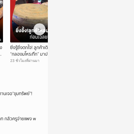
อ
วิดีโอ
อง
ยิ่งรู้ยิ่งตกใจ! ลูกค้าเดินทางกว่า 400 กม. หอบ
ตัวแม่โผล่ร่วมวง! “
ง
“กลองมโหระทึก” มาประเมิน ก่อนเฉลยซื้อมา
ชายฮลุน” หลังรู้ 
ราคาเท่าไหร่?
23 ชั่วโมงที่ผ่านมา
1 วันที่แล้ว
ทานเจอ“ขุมทรัพย์”!
บาท กลัวครูจ่ายแพง w