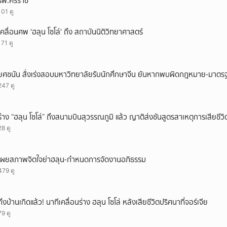
รพ.ศิริราช
ยกเลิก
101 ดู
เคลื่อนศพ 'ฮลุน โซโล่' ถึง สถาบันนิติวิทยาศาสตร์
171 ดู
ยศชนัน สั่งเร่งสอบมหาวิทยาลัยรับนักศึกษาจีน ยันหากพบผิดกฎหมาย-มาตรฐ
247 ดู
ร่าง “ฮลุน โซโล่” ถึงสนามบินสุวรรณภูมิ แล้ว ญาติส่งชันสูตรสาเหตุการเสียชีวิ
28 ดู
เผยสภาพจิตใจย่าฮลุน-กำหนดการจัดงานอภิธรรม
479 ดู
ถึงบ้านเกิดแล้ว! นาทีเคลื่อนร่าง ฮลุน โซโล่ หลังเสียชีวิตปริศนาที่จอร์เจีย
79 ดู