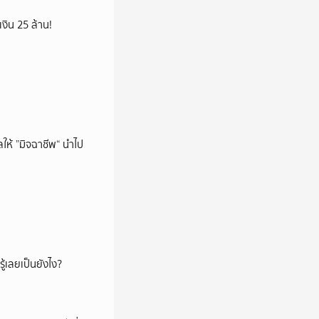
เงิน 25 ล้าน!
ห้ ”มิจฉาชีพ“ นำไป
ู้เลยเป็นยังไง?