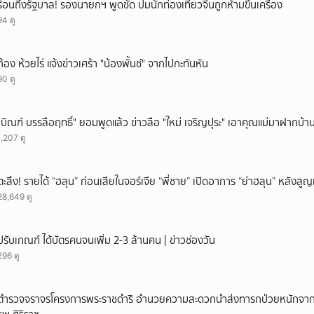
ร้อนถึงรัฐบาล! รองนายกฯ พูดชัด ปมนักท่องเที่ยวจีนถูกห้ามขึ้นเครื่อง
94 ดู
ก้อง ห้วยไร่ แจ้งข่าวเศร้า "น้องพั้นช์" จากไปกะทันหัน
90 ดู
"บิณฑ์ บรรลือฤทธิ์" ยอมพูดแล้ว ข่าวลือ "ใหม่ เจริญปุระ" เอาคุณแม่มาฝากบ้า
1,207 ดู
ตะลึง! รายได้ “ฮลุน” ก่อนเสียในจอร์เจีย “พี่ชาย” เปิดอาการ “ย่าฮลุน” หลังส
28,649 ดู
ปรับเกณฑ์ ได้บัตรคนจนเพิ่ม 2-3 ล้านคน | ข่าวช่องวัน
296 ดู
ตำรวจจราจรโครงการพระราชดำริ อำนวยความสะดวกนำส่งทารกป่วยหนักจาก ร