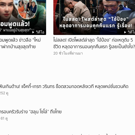
วิดีโอ
วิดีโ
อมพูดแล้ว ข่าวลือ "ใหม่
ไม่สลด! เปิดโพสต์ล่าสุด “ไอ้ป๋อง” ก่อเหตุดับ 5
มาฝากบ้านสุขสุดท้าย
ชีวิต หลุดอาการนอนคุกคืนแรก รู้เลยเป็นยังไง?
20 ชั่วโมงที่ผ่านมา
ฟินเกินต้าน! แจ็คกี้-เกรท วรินทร ช็อตสวมกอดหลังเวที หลุดแคปชั่นชวนคิด
252 ดู
ครอบครัวรับร่าง “ฮลุน โซโล่” ถึงไทย
161 ดู