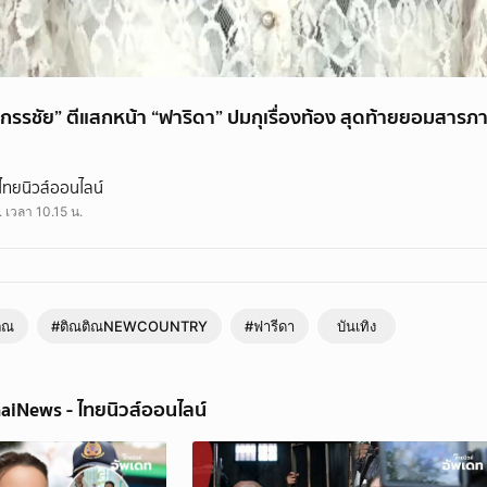
 กรรชัย” ตีแสกหน้า “ฟาริดา” ปมกุเรื่องท้อง สุดท้ายยอมสารภา
ัย” ตีแสกหน้า “ฟาริดา” ปมกุเรื่องท้อง สุดท้ายยอมสารภาพสิ้น!
ไทยนิวส์ออนไลน์
. เวลา 10.15 น.
ิณ
#ติณติณNEWCOUNTRY
#ฟารีดา
บันเทิง
aiNews - ไทยนิวส์ออนไลน์