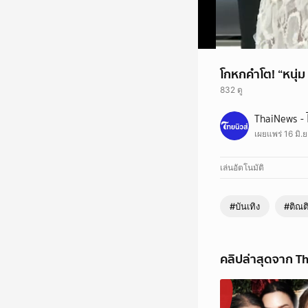
โกหกคำโต! “หนุ่ม
832 ดู
โกหกคำโต! “หนุ่ม กรรช
ThaiNews - 
เผยแพร่ 16 มิ.ย
เล่นอัตโนมัติ
#บันเทิง
#ติณต
คลิปล่าสุดจาก Th