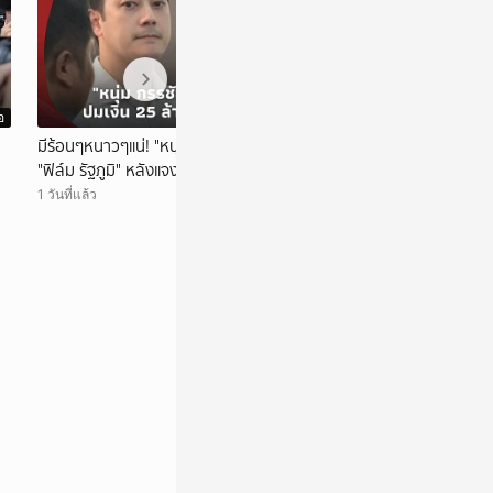
อ
วิดีโอ
มีร้อนๆหนาวๆแน่! "หนุ่ม กรรชัย" โพสต์ตรงๆถึง
ชัยภูมิฮือฮา! ขุดพ
"ฟิล์ม รัฐภูมิ" หลังแจงเส้นทางเงิน 25 ล้าน!
ไดโนเสาร์กินเนื้อ 1
1 วันที่แล้ว
1 วันที่แล้ว