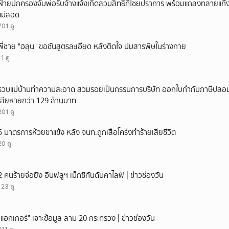
ฝ่ายปกครองจับพ่อรับจ้างแจ้งเกิดสวมสิทธิที่ไชยปราการ พร้อมแถลงทลายแก๊งทุจ
แม่สอด
701 ดู
พี่ชาย "ฮลุน" ขอชันสูตรละเอียด หลังติดใจ ปมสารพิษในร่างกาย
11 ดู
รวบแม่บ้านทำความสะอาด สวมรอยเป็นกรรมการบริษัท ออกใบกำกับภาษีปลอม
เสียหายกว่า 129 ล้านบาท
201 ดู
5 มาตรการห้วยขาแข้ง หลัง จนท.ถูกเสือโคร่งทำร้ายเสียชีวิต
20 ดู
2 คนร้ายจ่อยิง อินฟลูฯ เม็กซิกันดับคาไลฟ์ | ข่าวช่องวัน
123 ดู
"แฮกเกอร์" เจาะข้อมูล ลาม 20 กระทรวง | ข่าวช่องวัน