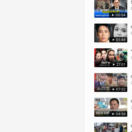
00:54
01:46
27:01
07:22
04:56