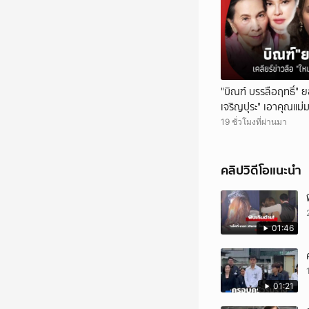
"บิณฑ์ บรรลือฤทธิ์" ย
เจริญปุระ" เอาคุณแม่
19 ชั่วโมงที่ผ่านมา
คลิปวิดีโอแนะนำ
01:46
01:21