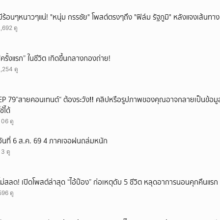
มีร้อนๆหนาวๆแน่! "หนุ่ม กรรชัย" โพสต์ตรงๆถึง "ฟิล์ม รัฐภูมิ" หลังแจงเส้นทาง
1,692 ดู
“ครั้งแรก” ในชีวิต เกิดขึ้นกลางกองถ่าย!
1,254 ดู
EP 79”สายคอนเทนต์“ ต้องระวัง‼️ คลิปหรือรูปภาพของคุณอาจกลายเป็นข้อมูลใ
ใช้ได้
106 ดู
วันที่ 6 ส.ค. 69 4 ภาคเจอฝนถล่มหนัก
13 ดู
ไม่สลด! เปิดโพสต์ล่าสุด “ไอ้ป๋อง” ก่อเหตุดับ 5 ชีวิต หลุดอาการนอนคุกคืนแรก ร
596 ดู