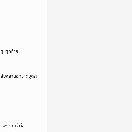
นสุขสุดท้าย
ูญเสียหลานอภิชาตบุตร!
พ.ชลบุรี ถึง