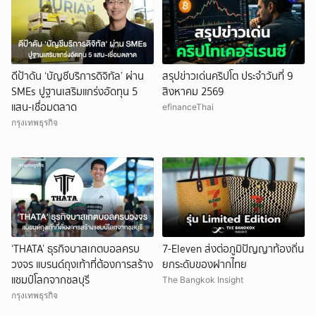
ดีป้าดัน ‘บัญชีบริการดิจิทัล’ ผ่าน
สรุปข่าวเด่นคริปโต ประจำวันที่ 9
SMEs ปูฐานเสริมแกร่งอัดทุน 5
สิงหาคม 2569
แสน-เชื่อมตลาด
efinanceThai
กรุงเทพธุรกิจ
‘THATA’ ธุรกิจบาสเกตบอลครบ
7-Eleven ส่งต่อภูมิปัญญาท้องถิ่น
วงจร แบรนด์ถุงเท้าที่ต้องการสร้าง
ยกระดับของฝากไทย
แชมป์โลกจากชลบุรี
The Bangkok Insight
กรุงเทพธุรกิจ