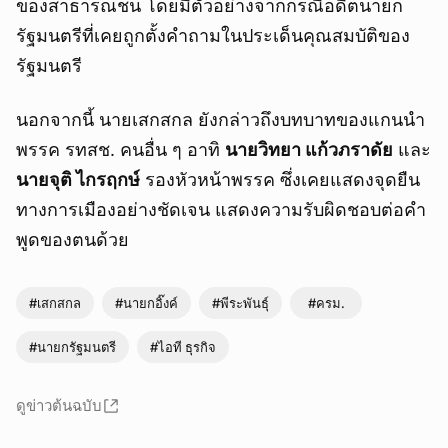
ของสาธารณชน โดยมีตัวอย่างจากกรณีอดีตนายก
รัฐมนตรีที่เคยถูกตั้งคำถามในประเด็นคุณสมบัติของ
รัฐมนตรี
นอกจากนี้ นายเสกสกล ยังกล่าวถึงบทบาทของแกนนำ
พรรค รทสช. คนอื่น ๆ อาทิ
นายวิทยา แก้วภราดัย
และ
นายจุติ ไกรฤกษ์
รองหัวหน้าพรรค ซึ่งเคยแสดงจุดยืน
ทางการเมืองอย่างชัดเจน แสดงความรับผิดชอบต่อคำ
พูดของตนด้วย
#เสกสกล
#นายกอิ๊งค์
#พีระพันธุ์
#ครม.
#นายกรัฐมนตรี
#ไอที ธุรกิจ
ดูข่าวต้นฉบับ