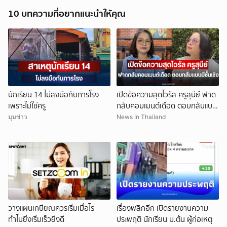
10 บทความที่อยากแนะนำให้คุณ
นักเรียน 14 ไม่ลงมือกับภารโรง
เปิดข้อความสุดไวรัล ครูสุนีย์ ฟาด
เพราะไม่ใช่ครู
กลับคอมเมนต์เดือด ตอบกลับแบบ
มีชั้นเชิง
มุมข่าว
News In Thailand
วางแผนเกษียณควรเริ่มเมื่อไร
เรื่องพลิกอีก เปิดรายงานความ
ทำไมยิ่งเริ่มเร็วยิ่งดี
ประพฤติ นักเรียน ม.ต้น ผู้ก่อเหตุ