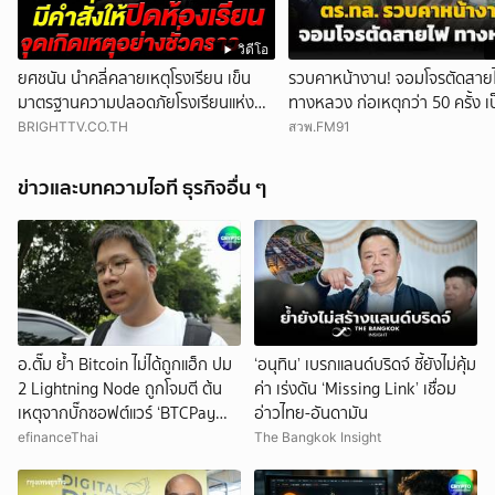
วิดีโอ
ยศชนัน นำคลี่คลายเหตุโรงเรียน เข็น
รวบคาหน้างาน! จอมโจรตัดสาย
มาตรฐานความปลอดภัยโรงเรียนแห่ง
ทางหลวง ก่อเหตุกว่า 50 ครั้ง เป
ชาติ ใน 90 วัน
ให้ถนนมือ รถชนเจ็บตาย หลายส
BRIGHTTV.CO.TH
สวพ.FM91
เสียหายราว 10 ล้าน
ข่าวและบทความไอที ธุรกิจอื่น ๆ
อ.ตั๊ม ย้ำ Bitcoin ไม่ได้ถูกแฮ็ก ปม
‘อนุทิน’ เบรกแลนด์บริดจ์ ชี้ยังไม่คุ้ม
2 Lightning Node ถูกโจมตี ต้น
ค่า เร่งดัน ‘Missing Link’ เชื่อม
เหตุจากบั๊กซอฟต์แวร์ ‘BTCPay
อ่าวไทย-อันดามัน
Server’
efinanceThai
The Bangkok Insight