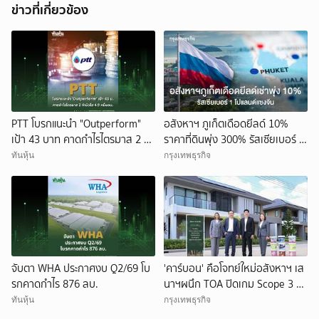
ข่าวที่เกี่ยวข้อง
PTT โบรกแนะนำ "Outperform"
อสังหาฯ ภูเก็ตเดือดยีลด์ 10%
เป้า 43 บาท คาดกำไรไตรมาส 2 ทำ
ราคาที่ดินพุ่ง 300% รัสเซียเบอร์ 1
นิวไฮ 4.9 หมื่นลบ.
โปแลนด์แซงจีน
ทันหุ้น
กรุงเทพธุรกิจ
จับตา WHA ประกาศงบ Q2/69 โบ
'คาร์บอน' คือโจทย์ใหม่อสังหาฯ เส
รกคาดกำไร 876 ลบ.
นาฯผนึก TOA ปิดเกม Scope 3 สู่
Net Zero
ทันหุ้น
กรุงเทพธุรกิจ