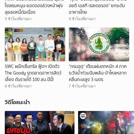
โรงแรมหนุน-ยอดจองล่วงหน้าพุ่ง
อยดี เอสที เรสเตอรอง” ยกระดับ
ลุยลดหนี้ต่อเนื่อง
อาหารไทย
5 ชั่วโมงที่ผ่านมา
6 ชั่วโมงที่ผ่านมา
SWC ผนึกเซ็นทรัล ฟู้ดฯ เปิดตัว
“กรมอุตุ” เตือนฝนตกหนัก 4 ภาค
The Goody รุกตลาดอาหารสัตว์
ระวังน้ำท่วมฉับพลัน-ป่าไหลหลาก
เลี้ยง ดันรายได้ 100 ลบ.ปีนี้!
คลื่นทะเลสูง 3 เมตร
6 ชั่วโมงที่ผ่านมา
7 ชั่วโมงที่ผ่านมา
วิดีโอแนะนำ