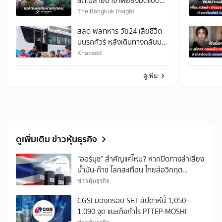
สภ.ปลายบาง เผยยังมืดแปด
ด้านหาปมก่อเหตุไม่ได้
The Bangkok Insight
สลด พลทหาร วัย24 เสียชีวิต
บนรถทัวร์ หลังเดินทางกลับมา
เยี่ยมบ้าน
Khaosod
ดูเพิ่ม
ดูเพิ่มเติม ข่าวหุ้นธุรกิจ
“ฮอร์มุซ” สำคัญแค่ไหน? หากปิดทางลำเลียง
น้ำมัน-ก๊าซ โลกสะเทือน ไทยส่อวิกฤต
พลังงาน
ข่าวหุ้นธุรกิจ
CGSI มองกรอบ SET สัปดาห์นี้ 1,050–
1,090 จุด แนะเก็งกำไร PTTEP-MOSHI