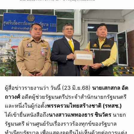
ผู้สื่อข่าวรายงานว่า วันนี้ (23 มิ.ย.68)
นายเสกสกล อัต
ถาวงศ์
อดีตผู้ช่วยรัฐมนตรีประจําสํานักนายกรัฐมนตรี
และหนึ่งในผู้ก่อตั้ง
พรรครวมไทยสร้างชาติ (รทสช.)
ได้เข้ายื่นหนังสือถึง
นางสาวแพทองธาร ชินวัตร
นายก
รัฐมนตรี ผ่านศูนย์รับเรื่องราวร้องทุกข์ของรัฐบาล
ทำเนียบรัฐบาล เพื่อแสดงจุดยืนไม่เห็นด้วยต่อการแต่ง