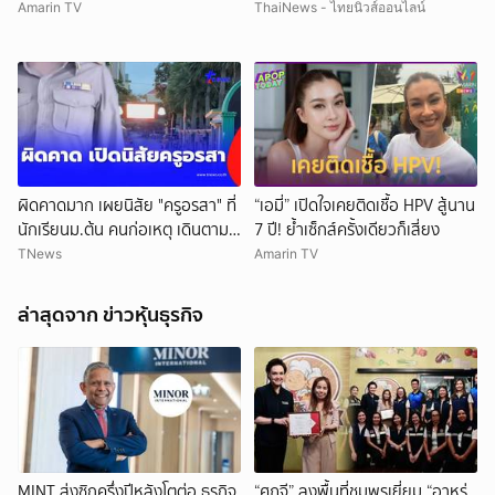
Amarin TV
ThaiNews - ไทยนิวส์ออนไลน์
ผิดคาดมาก เผยนิสัย "ครูอรสา" ที่
“เอมี่” เปิดใจเคยติดเชื้อ HPV สู้นาน
นักเรียนม.ต้น คนก่อเหตุ เดินตาม
7 ปี! ย้ำเซ็กส์ครั้งเดียวก็เสี่ยง
หา
TNews
Amarin TV
ล่าสุดจาก ข่าวหุ้นธุรกิจ
ยกเลิก
MINT ส่งซิกครึ่งปีหลังโตต่อ ธุรกิจ
“ศุภจี” ลงพื้นที่ชุมพรเยี่ยม “อาหร่