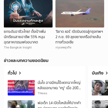
ยกระดับอาชีวะไทย! ตั้งเป้าเพิ่ม
‘ริยาด แอร์’ เปิดบินตรงสู่กรุงเทพฯ
นักเรียนสายอาชีพ 55% หนุน
2 ก.ย. 69 ลุยขยายเครือข่ายเส้น
อุตสาหกรรมแห่งอนาคต
ทางทั่วเอเชีย
The Bangkok Insight
กรุงเทพธุรกิจ
ข่าวและบทความยอดนิยม
ทั่วไป
บันเทิง
นั่นไง อาจมีคนโป๊ะแตกฉากใหญ่
หลังออกมาแฉ "ครู" เมื่อ 20ปี
ก่อน
TNews
พ่อเด็ก 14 เปิดใจหลังให้ปากคำ