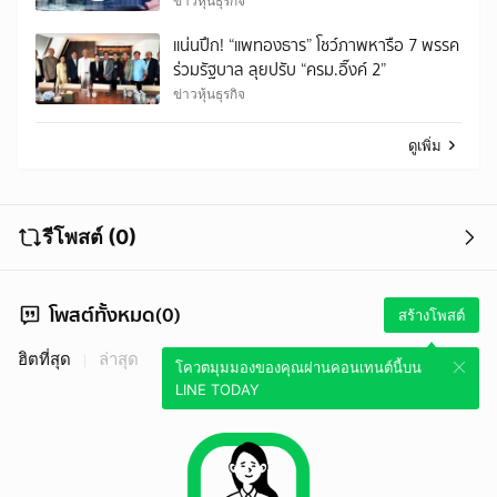
ข่าวหุ้นธุรกิจ
แน่นปึก! “แพทองธาร” โชว์ภาพหารือ 7 พรรค
ร่วมรัฐบาล ลุยปรับ “ครม.อิ๊งค์ 2”
ข่าวหุ้นธุรกิจ
ดูเพิ่ม
รีโพสต์ (0)
โพสต์ทั้งหมด(0)
สร้างโพสต์
ฮิตที่สุด
ล่าสุด
โควตมุมมองของคุณผ่านคอนเทนต์นี้บน
LINE TODAY