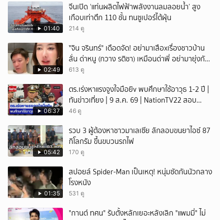
จีนเปิด ‘แท่นผลิตไฟฟ้าพลังงานลมลอยน้ำ’ สูง
เกือบเท่าตึก 110 ชั้น ทนซูเปอร์ไต้ฝุ่น
01:40
214 ดู
ั่"จิน จรินทร์" เดือดจัด! อย่ามาเสือxเรื่องชาวบ้าน
ลั่น ด่าหนู (กวาง รติชา) เหมือนด่าพี่ อย่ามายุ่งกับ
คนของผม จบ!!!
02:49
613 ดู
ตร.เร่งหาแรงจูงใจมือยิv พบศึกษาใช้อาวุธ 1-2 ปี |
ทันข่าวเที่ยง | 9 ส.ค. 69 | NationTV22 สอบ
พยานแล้ว 17 ปาก เร่งตรวจมือถือและหลักฐานที่
06:37
46 ดู
เกิดเหตุ พบปัจจัยหลายด้าน ทั้งครอบครัว โรงเรียน
รวบ 3 ผู้ต้องหาชาวมาเลเซีย ลักลอบขนยาไอซ์ 87
เพื่อน และสื่อโซเ
กิโลกรัม ขึ้นขบวนรถไฟ
05:42
170 ดู
สปอยล์ Spider-Man เป็นเหตุ! หนุ่มซัดกันนัวกลาง
โรงหนัง
01:35
531 ดู
"กานต์ ทศน" รับตั้งหลักเยอะหลังเลิก "แพมมี่" ไม่