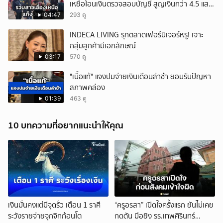
เหยื่อโอนเงินตรวจสอบบัญชี สูญเงินกว่า 4.5 แสน
บาท
04:47
293 ดู
INDECA LIVING รุกตลาดเฟอร์นิเจอร์หรู! เจาะ
กลุ่มลูกค้ามีเอกลักษณ์
03:17
570 ดู
"เนื้อแท้" แจงปมจ่ายเงินเดือนล่าช้า ยอมรับปัญหา
สภาพคล่อง
01:39
463 ดู
10 บทความที่อยากแนะนำให้คุณ
เงินมั่นคงแต่มีจุดรั่ว เตือน 1 ราศี
“ครูอรสา” เปิดใจครั้งแรก ยันไม่เคย
ระวังรายจ่ายจุกจิกก้อนโต
กดดัน มือยิง รร.เทพศิรินทร์