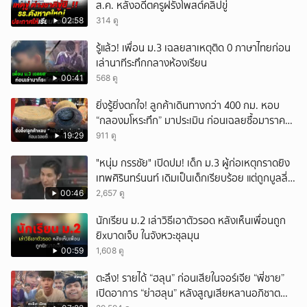
ส.ค. หลังอดีตครูฝรั่งโพสต์คลิปขู่
02:58
314 ดู
รู้แล้ว! เพื่อน ม.3 เฉลยสาเหตุติด 0 ภาษาไทยก่อน
เล่านาทีระทึกกลางห้องเรียน
00:41
568 ดู
ยิ่งรู้ยิ่งตกใจ! ลูกค้าเดินทางกว่า 400 กม. หอบ
“กลองมโหระทึก” มาประเมิน ก่อนเฉลยซื้อมาราคา
เท่าไหร่?
19:29
911 ดู
"หนุ่ม กรรชัย" เปิดปม! เด็ก ม.3 ผู้ก่อเหตุกราดยิง
เทพศิรินทร์นนท์ เดิมเป็นเด็กเรียบร้อย แต่ถูกบูลลี่
หนัก คาดแรงกดดันสะสมกลายเป็นแรงแค้น จนก่อ
00:46
2,657 ดู
เหตุสลด
นักเรียน ม.2 เล่าวิธีเอาตัวรอด หลังเห็นเพื่อนถูก
ยิxบาดเจ็บ ในจังหวะชุลมุน
00:59
1,608 ดู
ตะลึง! รายได้ “ฮลุน” ก่อนเสียในจอร์เจีย “พี่ชาย”
เปิดอาการ “ย่าฮลุน” หลังสูญเสียหลานอภิชาต