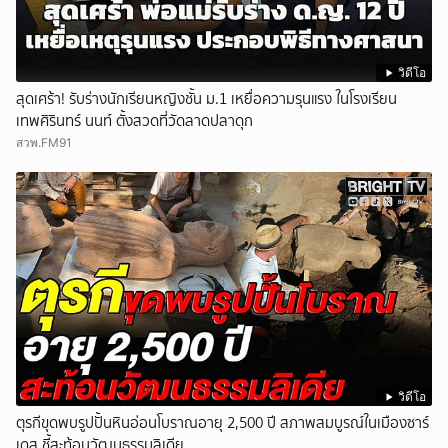
วิดีโอ
สุดเศร้า! รับร่างนักเรียนหญิงชั้น ม.1 เหยื่อความรุนแรง ในโรงเรียน
เทพศิรินทร์ นนท์ ตั้งสวดที่วัดลาดปลาดุก
สวพ.FM91
วิดีโอ
ตุรกีขุดพบรูปปั้นหินอ่อนโบราณอายุ 2,500 ปี สภาพสมบูรณ์ในเมืองซาร์
เดส ชี้สะท้อนวัฒนธรรมลิเดีย