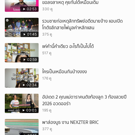
ขอลงสาเหตุ คุยกันได้เหมือนเดิม
02:53
330 ดู
รวบชายก่อเหตุลักทรัพย์อดีตนายจ้าง แอบเปิด
โกดังลักสายไฟมูลค่าหลักแสน
01:45
375 ดู
แค่คำนี้คำเดียว อะไรก็เป็นไปได้
517 ดู
02:59
ใครเป็นเหมือนกันบ้างงงง
176 ดู
02:34
อัปเดต 2 คุณแม่ดาราคนดังท้องลูก 3 ท้องสวยปี
2026 อวดออร่า
03:03
195 ดู
พาส่องบูธ งาน NEXZTER BRIC
377 ดู