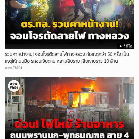
วิดีโอ
รวบคาหน้างาน! จอมโจรตัดสายไฟทางหลวง ก่อเหตุกว่า 50 ครั้ง เป็น
เหตุให้ถนนมือ รถชนเจ็บตาย หลายสิบราย เสียหายราว 10 ล้าน
สวพ.FM91