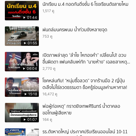
นักเรียน ม.4 กอดกันดิ่งชั้น 6 โรงเรียนดังสายไหม
1,517 ดู
01:44
ฝนถล่มนครพนม น้ำท่วมขังหลายจุด
753 ดู
01:55
เปิดภาพล่าสุด “ลำไย ไหทองคำ” เปลี่ยนไป! อวบ
ขึ้นผิดตา แฟนคลับแห่ทัก “นายห้าง” เฉลยสาเหตุ
ชัด!
06:04
2,770 ดู
โชคหล่นทับ! “หนุ่มซื้อลวด” จากร้านมือ 2 ญี่ปุ่น
ตะลึงไม่ใช่ลวดธรรมดา ช็อครู้ซ่อนมูลค่ามหาศาล!
15:18
16,472 ดู
พ่อผู้ก่อเหตุ” กราดยิงเทพศิรินทร์ น้ำตาคลอ
ขอโทษผู้เสียหาย
01:07
164 ดู
รร.ดังหาดใหญ่ ประกาศปรับเรียนออนไลน์ 10-11