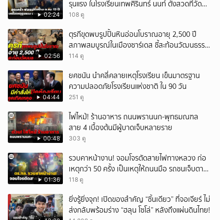
รุนแรง ในโรงเรียนเทพศิรินทร์ นนท์ ตั้งสวดที่วัด
ลาดปลาดุก
02:24
108 ดู
ตุรกีขุดพบรูปปั้นหินอ่อนโบราณอายุ 2,500 ปี
สภาพสมบูรณ์ในเมืองซาร์เดส ชี้สะท้อนวัฒนธรรม
ลิเดีย
02:56
114 ดู
ยศชนัน นำคลี่คลายเหตุโรงเรียน เข็นมาตรฐาน
ความปลอดภัยโรงเรียนแห่งชาติ ใน 90 วัน
04:44
251 ดู
ไฟไหม้! ร้านอาหาร ถนนพรานนก-พุทธมณฑล
สาย 4 เบื้องต้นมีผู้บาดเจ็บหลายราย
00:48
303 ดู
รวบคาหน้างาน! จอมโจรตัดสายไฟทางหลวง ก่อ
เหตุกว่า 50 ครั้ง เป็นเหตุให้ถนนมือ รถชนเจ็บตาย
หลายสิบราย เสียหายราว 10 ล้าน
01:36
118 ดู
ยิ่งรู้ยิ่งจุก! เปิดของสำคัญ “ชิ้นเดียว” ที่จอเจียร์ ไม่
ส่งกลับพร้อมร่าง “ฮลุน โซโล่” หลังถึงแผ่นดินไทย!