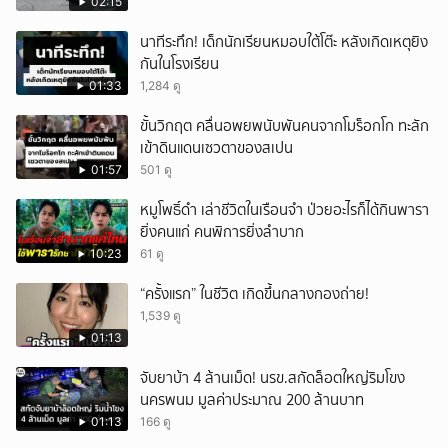
02:15
ยกเลิก
นาทีระทึก! เด็กนักเรียนหมอบใต้โต๊ะ หลังเกิดเหตุยิง
กันในโรงเรียน
01:33
1,284 ดู
ขั้นวิกฤต คลื่นอพยพนับพันคนจากโมร็อกโก ทะลัก
เข้าดินแดนเซวตาของสเปน
01:57
501 ดู
หมูโพธิ์ดำ เล่าชีวิตในเรือนจำ ป่วยอะไรก็ได้กินพารา
ยิ่งคนแก่ คนพิการยิ่งลำบาก
10:23
61 ดู
“ครั้งแรก” ในชีวิต เกิดขึ้นกลางกองถ่าย!
1,539 ดู
01:13
จับยาบ้า 4 ล้านเม็ด! นรข.สกัดล็อตใหญ่ริมโขง
นครพนม มูลค่าประมาณ 200 ล้านบาท
01:13
166 ดู