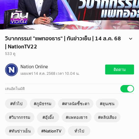
วิบากกรรม! "แพทองธาร" | ทันข่าวเย็น | 14 ส.ค. 68
| NationTV22
533 ดู
วิบากกรรม! "นายกฯ แพทองธาร" นับถอยหลังคดีคลิปเสียง ก่อนศาลนัดชี้
Nation Online
ชะตา 29 ส.ค.นี้ ด้าน "ภูมิธรรม" เผยไม่มีแผนสำรอง ย้ำ! "นายกฯ" เจตนาดี
ติดตาม
เผยแพร่ 14 ส.ค. 2568 เวลา 10.04 น.
ต่อประเทศ ไม่เคยคุยเรื่องลาออก ขณะที่ "นายกฯ อิ๊งค์" ลั่น ศาลนัดตรงวัน
เกิดพอดี
เล่นอัตโนมัติ
#ทั่วไป
#ภูมิธรรม
#ศาลนัดชี้ชะตา
#ฮุนเซน
#วิบากกรรม
#อุ๊งอิ๊ง
#แพทองธาร
#คลิปเสียง
#ทันข่าวเย็น
#NationTV
ทั่วไป