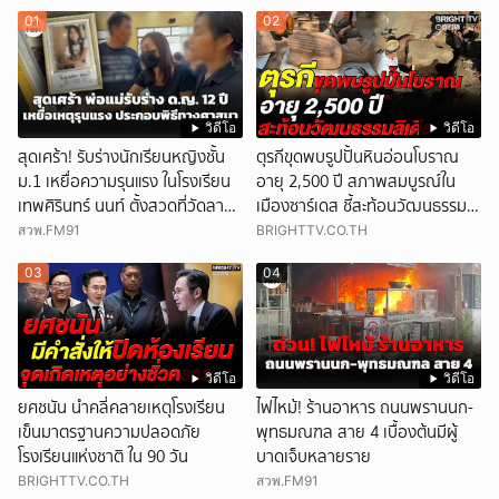
01
02
วิดีโอ
วิดีโอ
สุดเศร้า! รับร่างนักเรียนหญิงชั้น
ตุรกีขุดพบรูปปั้นหินอ่อนโบราณ
ม.1 เหยื่อความรุนแรง ในโรงเรียน
อายุ 2,500 ปี สภาพสมบูรณ์ใน
เทพศิรินทร์ นนท์ ตั้งสวดที่วัดลาด
เมืองซาร์เดส ชี้สะท้อนวัฒนธรรมลิ
ปลาดุก
เดีย
สวพ.FM91
BRIGHTTV.CO.TH
03
04
วิดีโอ
วิดีโอ
ยศชนัน นำคลี่คลายเหตุโรงเรียน
ไฟไหม้! ร้านอาหาร ถนนพรานนก-
เข็นมาตรฐานความปลอดภัย
พุทธมณฑล สาย 4 เบื้องต้นมีผู้
โรงเรียนแห่งชาติ ใน 90 วัน
บาดเจ็บหลายราย
BRIGHTTV.CO.TH
สวพ.FM91