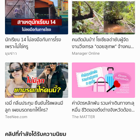
นักเรียน 14 ไม่ลงมือกับภารโรง
คนตัดมันบ้า! โซเชียลด่ายับผู้จัด
เพราะไม่ใช่ครู
งานวิ่งเทรล "ดอยสุเทพ" จ้างคน
ตัดต้นไม้ปรับเส้นทางในเขตอุทยา
มุมข่าว
Manager Online
นฯ อ้างเข้าใจผิด
เอมี่ กลิ่นประทุม ยืนยันไร้แพลนมี
ค่าบัตรหลักพัน รวมค่าเดินทางทะลุ
ลูก เผยมรดกยกให้ใคร?
หมื่น ชีวิตของติ่งต่างจังหวัดต้อง
แลกอะไรบ้าง เพื่อเดินทางมาหา
TeeNee.com
The MATTER
ศิลปินที่รัก
คลิปที่กำลังได้รับความนิยม