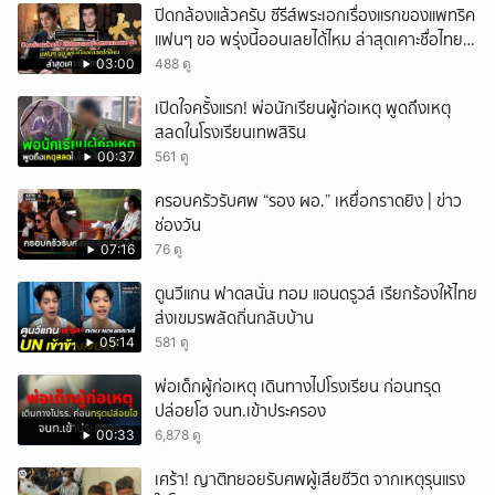
ปิดกล้องแล้วครับ ซีรีส์พระเอกเรื่องแรกของแพทริค
แฟนๆ ขอ พรุ่งนี้ออนเลยได้ไหม ล่าสุดเคาะชื่อไทย
แล้ว
03:00
488 ดู
เปิดใจครั้งแรก! พ่อนักเรียนผู้ก่อเหตุ พูดถึงเหตุ
สลดในโรงเรียนเทพสิริน
00:37
561 ดู
ครอบครัวรับศพ “รอง ผอ.” เหยื่อกราดยิง | ข่าว
ช่องวัน
07:16
76 ดู
ตูนวีแกน ฟาดสนั่น ทอม แอนดรูวส์ เรียกร้องให้ไทย
ส่งเขมรพลัดถิ่นกลับบ้าน
05:14
581 ดู
พ่อเด็กผู้ก่อเหตุ เดินทางไปโรงเรียน ก่อนทรุด
ปล่อยโฮ จนท.เข้าประครอง
00:33
6,878 ดู
เศร้า! ญาติทยอยรับศพผู้เสียชีวิต จากเหตุรุนแรง