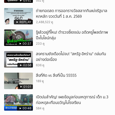
05:52
552 ดู
ถ่ายทอดสด การออกรางวัลสลากกินแบ่งรัฐบาล
หกหลัก งวดวันที่ 1 ส.ค. 2569
REPLAY
2,488,522 ดู
รู้แล้วอยู่ที่ไหน! ตำรวจชี้แจงปม อดีตครูโพสต์ภาพ
ปืxในไลน์กลุ่ม
00:37
233 ดู
สงครามยังเดือดไม่จบ! "สหรัฐ-อิหร่าน" ถล่มกัน
อย่างต่อเนื่อง
02:56
636 ดู
สิ่งที่คิด vs สิ่งที่เป็น 55555
189 ดู
01:01
เปิดปมสำคัญ! เผยข้อมูลก่อนเหตุการณ์ เด็ก ม.3
ก่อเหตุสะเทือนขวัญในโรงเรียน
00:46
584 ดู