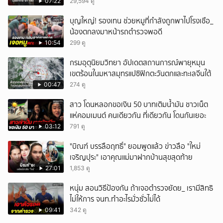
บุตร!
07:22
29,594 ดู
บุญใหญ่! รองเทน ช่วยหมูที่กำลังถูกพาไปโรงเชือ_
น้องตกลงมาหน้ารถตำรวจพอดี
10:54
299 ดู
กรมอุตุนิยมวิทยา อัปเดตสถานการณ์พายุหมุน
เขตร้อนในมหาสมุทรแปซิฟิกตะวันตกและทะเลจีนใต้
00:47
274 ดู
สาว โดนหลอกขอเงิน 50 บาทเติมน้ำมัน ชาวเน็ต
แห่คอมเมนต์ คนเดียวกัน ที่เดียวกัน โดนกันเยอะ
03:12
791 ดู
"บิณฑ์ บรรลือฤทธิ์" ยอมพูดแล้ว ข่าวลือ "ใหม่
เจริญปุระ" เอาคุณแม่มาฝากบ้านสุขสุดท้าย
27:01
1,853 ดู
หนุ่ม สอนวิธีป้องกัน ถ้าเจอตำรวจยัดย_ เรามีสิทธิ
ไม่ให้การ จนท.ทำอะไรมั่วซั่วไม่ได้
09:41
342 ดู