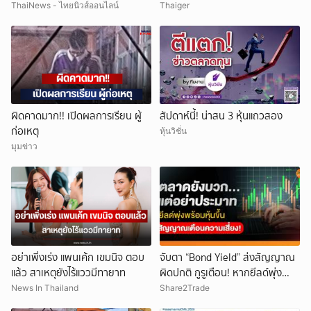
นนทบุรี
ThaiNews - ไทยนิวส์ออนไลน์
Thaiger
ผิดคาดมาก!! เปิดผลการเรียน ผู้
สัปดาห์นี้! น่าสน 3 หุ้นแถวสอง
ก่อเหตุ
หุ้นวิชั่น
มุมข่าว
อย่าเพิ่งเร่ง แพนเค้ก เขมนิจ ตอบ
จับตา “Bond Yield” ส่งสัญญาณ
แล้ว สาเหตุยังไร้แววมีทายาท
ผิดปกติ กูรูเตือน! หากยีลด์พุ่ง
พร้อมหุ้นขึ้น แรงกระแทกตลาดอาจ
News In Thailand
Share2Trade
รออยู่ข้างหน้า