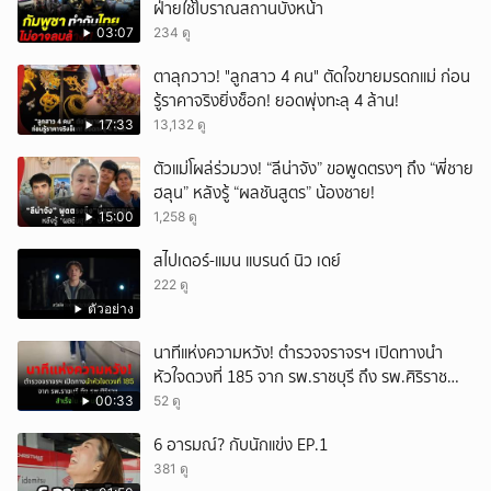
ฝ่ายใช้โบราณสถานบังหน้า
03:07
234 ดู
ตาลุกวาว! "ลูกสาว 4 คน" ตัดใจขายมรดกแม่ ก่อน
รู้ราคาจริงยิ่งช็อก! ยอดพุ่งทะลุ 4 ล้าน!
17:33
13,132 ดู
ตัวแม่โผล่ร่วมวง! “ลีน่าจัง” ขอพูดตรงๆ ถึง “พี่ชาย
ฮลุน” หลังรู้ “ผลชันสูตร” น้องชาย!
15:00
1,258 ดู
สไปเดอร์-แมน แบรนด์ นิว เดย์
222 ดู
ตัวอย่าง
นาทีแห่งความหวัง! ตำรวจจราจรฯ เปิดทางนำ
หัวใจดวงที่ 185 จาก รพ.ราชบุรี ถึง รพ.ศิริราช
สำเร็จใน 48 นาที
00:33
52 ดู
6 อารมณ์? กับนักแข่ง EP.1
381 ดู