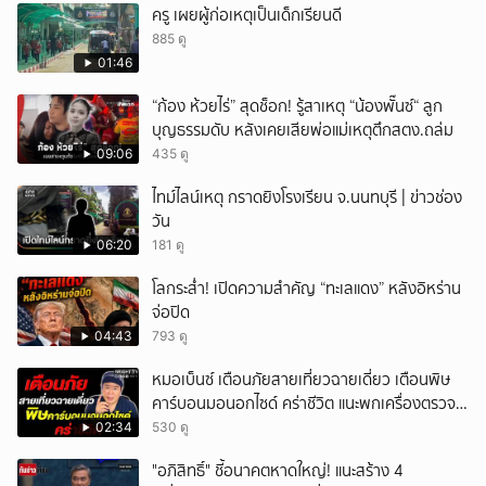
ครู เผยผู้ก่อเหตุเป็นเด็กเรียนดี
885 ดู
01:46
“ก้อง ห้วยไร่” สุดช็อก! รู้สาเหตุ “น้องพั๊นซ์“ ลูก
บุญธรรมดับ หลังเคยเสียพ่อแม่เหตุตึกสตง.ถล่ม
09:06
435 ดู
ไทม์ไลน์เหตุ กราดยิงโรงเรียน จ.นนทบุรี | ข่าวช่อง
วัน
06:20
181 ดู
โลกระส่ำ! เปิดความสำคัญ “ทะเลแดง” หลังอิหร่าน
จ่อปิด
04:43
793 ดู
หมอเบ็นซ์ เตือนภัยสายเที่ยวฉายเดี่ยว เตือนพิษ
คาร์บอนมอนอกไซด์ คร่าชีวิต แนะพกเครื่องตรวจ
วัดติดตัว
02:34
530 ดู
"อภิสิทธิ์" ชี้อนาคตหาดใหญ่! แนะสร้าง 4