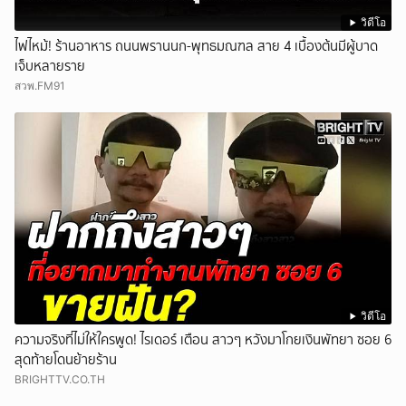
วิดีโอ
ไฟไหม้! ร้านอาหาร ถนนพรานนก-พุทธมณฑล สาย 4 เบื้องต้นมีผู้บาด
เจ็บหลายราย
สวพ.FM91
วิดีโอ
ความจริงที่ไม่ให้ใครพูด! ไรเดอร์ เตือน สาวๆ หวังมาโกยเงินพัทยา ซอย 6
สุดท้ายโดนย้ายร้าน
BRIGHTTV.CO.TH