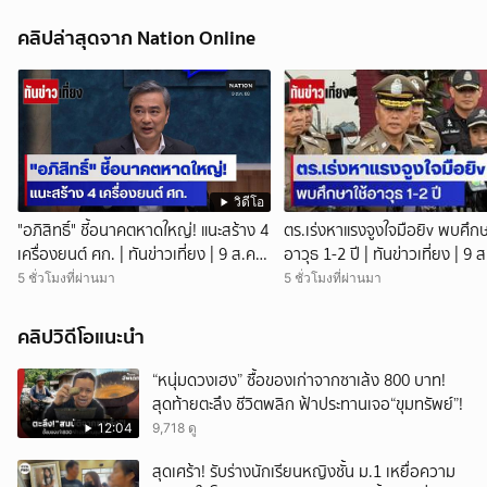
คลิปล่าสุดจาก Nation Online
วิดีโอ
"อภิสิทธิ์" ชี้อนาคตหาดใหญ่! แนะสร้าง 4
ตร.เร่งหาแรงจูงใจมือยิv พบศึกษ
เครื่องยนต์ ศก. | ทันข่าวเที่ยง | 9 ส.ค.
อาวุธ 1-2 ปี | ทันข่าวเที่ยง | 9 ส
69 | NationTV22
NationTV22 สอบพยานแล้ว 17
5 ชั่วโมงที่ผ่านมา
5 ชั่วโมงที่ผ่านมา
เร่งตรวจมือถือและหลักฐานที่เกิด
พบปัจจัยหลายด้าน ทั้งครอบครั
คลิปวิดีโอแนะนำ
โรงเรียน เพื่อน และสื่อโซเ
“หนุ่มดวงเฮง” ซื้อของเก่าจากซาเล้ง 800 บาท!
สุดท้ายตะลึง ชีวิตพลิก ฟ้าประทานเจอ“ขุมทรัพย์”!
12:04
9,718 ดู
สุดเศร้า! รับร่างนักเรียนหญิงชั้น ม.1 เหยื่อความ