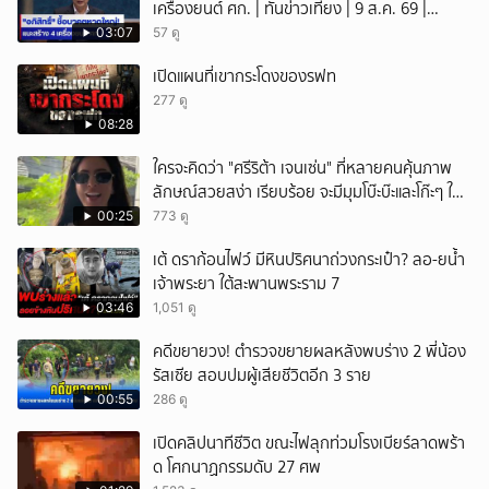
เครื่องยนต์ ศก. | ทันข่าวเที่ยง | 9 ส.ค. 69 |
NationTV22
03:07
57 ดู
เปิดแผนที่เขากระโดงของรฟท
277 ดู
08:28
ใครจะคิดว่า "ศรีริต้า เจนเซ่น" ที่หลายคนคุ้นภาพ
ลักษณ์สวยสง่า เรียบร้อย จะมีมุมโบ๊ะบ๊ะและโก๊ะๆ ให้
ได้อมยิ้มเหมือนกัน งานนี้ทำเอาแฟนๆ ทั้งเอ็นดูทั้ง
00:25
773 ดู
หัวเราะ
เต้ ดราก้อนไฟว์ มีหินปริศนาถ่วงกระเป๋า? ลอ-ยน้ำ
เจ้าพระยา ใต้สะพานพระราม 7
03:46
1,051 ดู
คดีขยายวง! ตำรวจขยายผลหลังพบร่าง 2 พี่น้อง
รัสเซีย สอบปมผู้เสียชีวิตอีก 3 ราย
00:55
286 ดู
เปิดคลิปนาทีชีวิต ขณะไฟลุกท่วมโรงเบียร์ลาดพร้า
ด โศกนาฏกรรมดับ 27 ศพ