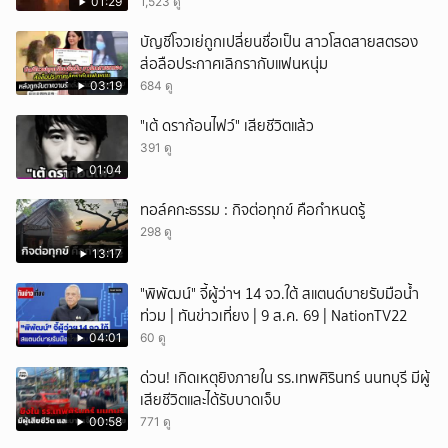
01:29
1,523 ดู
บัญชีโจวเย่ถูกเปลี่ยนชื่อเป็น สาวโสดสายสตรอง
ส่อลือประกาศเลิกรากับแฟนหนุ่ม
03:19
684 ดู
"เต้ ดราก้อนไฟว์" เสียชีวิตแล้ว
391 ดู
01:04
ทอล์คกะธรรม : กิจต่อทุกข์ คือกำหนดรู้
298 ดู
13:17
"พิพัฒน์" จี้ผู้ว่าฯ 14 จว.ใต้ สแตนด์บายรับมือน้ำ
ท่วม | ทันข่าวเที่ยง | 9 ส.ค. 69 | NationTV22
04:01
60 ดู
ด่วน! เกิดเหตุยิงภายใน รร.เทพศิรินทร์ นนทบุรี มีผู้
เสียชีวิตและได้รับบาดเจ็บ
00:58
771 ดู