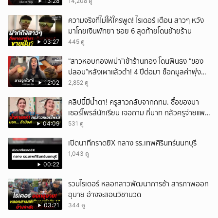
13:28
14,208 ดู
ความจริงที่ไม่ให้ใครพูด! ไรเดอร์ เตือน สาวๆ หวัง
มาโกยเงินพัทยา ซอย 6 สุดท้ายโดนย้ายร้าน
03:27
445 ดู
“สาวหอบทองพม่า”เข้าร้านทอง โดนฟันธง “ของ
ปลอม”หลังเผาแล้วดำ! 4 ปีต่อมา ช็อกมูลค่าพุ่ง
มหาศาล!
12:02
2,852 ดู
คลิปนี้มีน้ำตา! ครูสาวกลับจากกทม. ซื้อของมา
เซอร์ไพรส์นักเรียน เจอถาม กี่บาท กลัวครูจ่ายแพง
w
04:09
531 ดู
เปิดนาทีกราดยิX กลาง รร.เทพศิรินทร์นนทบุรี
1,043 ดู
00:22
รวบไรเดอร์ หลอกสาวพัฒนาการช้า สารภาพออก
อุบาย อ้างจะสอนวิชานวด
03:21
344 ดู