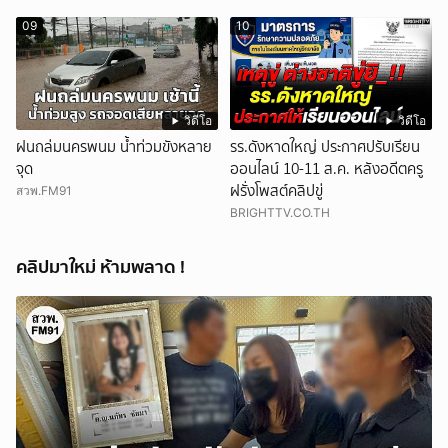
09
10
วิดีโอ
วิดีโอ
ฝนถล่มนครพนม น้ำท่วมขังหลาย
รร.ดังหาดใหญ่ ประกาศปรับเรียน
จุด
ออนไลน์ 10-11 ส.ค. หลังอดีตครู
ฝรั่งโพสต์คลิปขู่
สวพ.FM91
BRIGHTTV.CO.TH
คลิปมาใหม่ ห้ามพลาด !