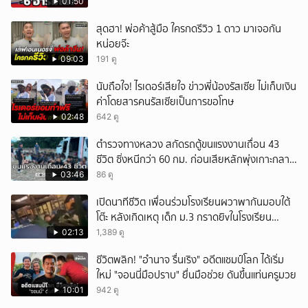
01:50
สุดฮา! พ่อค้าสู้มือ ใครกดรีวิว 1 ดาว มาเจอกัน
หน่อยจ๊ะ
09:03
191 ดู
นับถือใจ! ไรเดอร์เสียใจ ข่าวพี่น้องรัสเซีย ไม่เก็บเงิน
ค่าโดยสารคนรัสเซียเป็นการขอโทษ
02:48
642 ดู
ตำรวจทางหลวง สกัดรถตู้ขนแรงงานเถื่อน 43
ชีวิต ซิ่งหนีกว่า 60 กม. ก่อนเสียหลักพุ่งเกาะกลาง
ถนน
03:46
86 ดู
เปิดนาทีชีวิต เพื่อนร่วมโรงเรียนผวาพากันมอบใต้
โต๊ะ หลังเกิดเหตุ เด็ก ม.3 กราดยิvในโรงเรียน
เทพศิรินทร์นนท์ แบบไม่เลือกหน้า เสียงปืนดังสนั่น
02:13
1,389 ดู
หวั่นไหว
ชีวิตพลิก! "อำนาจ รื่นเริง" อดีตแชมป์โลก ได้เริ่ม
ใหม่ "จอนนี่มือปราบ" ยื่นมือช่วย ดันขึ้นแท่นครูมวย
10:01
942 ดู