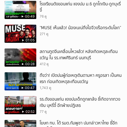
โรงเรียนดังขอนแก่น แจงปม ม.6 ถูกไถเงิน-ถูกบุxรี่
จี้
00:49
76 ดู
“MUSE เห็นแล้ว! น้องเนเน่ถึงไอจีวงร็อกระดับโลก”
271 ดู
01:05
สถานทูตจีนเคลื่อนไหวแล้ว! หลังเกิดเหตุสะเทือน
ขวัญ ใน รร.เทพศิรินทร์ นนทบุรี
00:28
412 ดู
ถึงว่า! เปิดปมผู้ก่อเหตุเดินตามหา ครูอรสา เป็นคน
แรก ก่อนเกิดเหตุสะเทือนขวัญ
00:47
1,743 ดู
รร.ดังขอนแก่น แจงปมเด็กถูกแกล้ง ชี้เกิดจากทวง
เงิน บุหรี่จี้ อีกฝ่ายปฏิเสธ
02:52
77 ดู
โฆษก ทบ. โต้ รมต.กัมพูชา ปมกล่าวหาไทย ชี้อีก