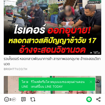
วิดีโอ
รวบไรเดอร์ หลอกสาวพัฒนาการช้า สารภาพออกอุบาย อ้างจะสอนวิชา
นวด
BRIGHTTV.CO.TH
โควตมุมมองของคุณผ่านคอนเทนต์นี้บน
รีโพสต์หรือโควตมุมมองของคุณผ่านคอน
LINE TODAY
เทนต์นี้บน LINE TODAY
2