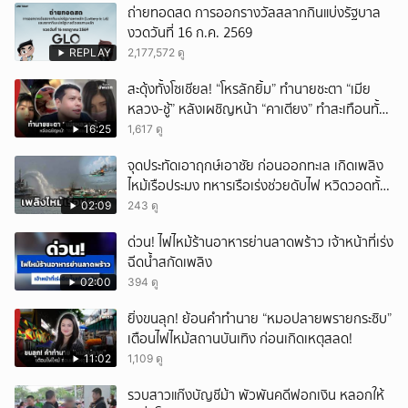
ถ่ายทอดสด การออกรางวัลสลากกินแบ่งรัฐบาล
งวดวันที่ 16 ก.ค. 2569
REPLAY
2,177,572 ดู
สะดุ้งทั้งโซเชียล! “โหรลักยิ้ม” ทำนายชะตา “เมีย
หลวง-ชู้” หลังเผชิญหน้า “คาเตียง” ทำสะเทือนทั้ง
ประเทศ
16:25
1,617 ดู
จุดประทัดเอาฤกษ์เอาชัย ก่อนออกทะเล เกิดเพลิง
ไหม้เรือประมง ทหารเรือเร่งช่วยดับไฟ หวิดวอดทั้ง
ลำ เคราะห์ดีไร้บาดเจ็บ จ.สงขลา
02:09
243 ดู
ด่วน! ไฟไหม้ร้านอาหารย่านลาดพร้าว เจ้าหน้าที่เร่ง
ฉีดน้ำสกัดเพลิง
02:00
394 ดู
ยิ่งขนลุก! ย้อนคำทำนาย “หมอปลายพรายกระซิบ”
เตือนไฟไหม้สถานบันเทิง ก่อนเกิดเหตุสลด!
11:02
1,109 ดู
รวบสาวแก๊งบัญชีม้า พัวพันคดีฟอกเงิน หลอกให้