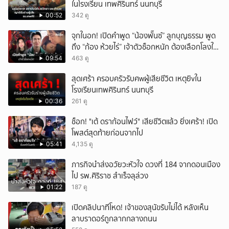
ในโรงเรียน เทพศิรินทร์ นนทบุรี
00:52
342 ดู
จุกในอก! เปิดคำพูด “น้องพั๊นซ์” ลูกบุญธรรม พูด
ถึง “ก้อง ห้วยไร่” เจ้าตัวช็อกหนัก ต้องเลือกโลงให้
ลูก!
09:54
463 ดู
สุดเศร้า ครอบครัวรับศwผู้เสียชีวิต เหตุยิvใน
โรงเรียนเทพศิรินทร์ นนทบุรี
00:36
261 ดู
ช็อก! "เต้ ดราก้อนไฟว์" เสียชีวิตแล้ว ยิ่งเศร้า! เปิด
โพสต์สุดท้ายก่อนจากไป
05:41
4,135 ดู
ภารกิจนำส่งอวัยวะหัวใจ ดวงที่ 184 จากดอนเมือง
ไป รพ.ศิริราช สำเร็จลุล่วง
01:22
187 ดู
เปิดคลิปนาทีโหด! เจ้าของสุนัขรับไม่ได้ หลังเห็น
ลาบราดอร์ถูกลากกลางถนน