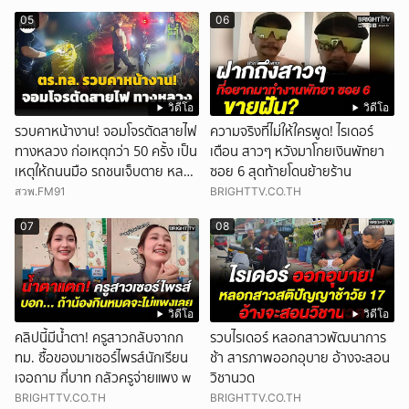
05
06
วิดีโอ
วิดีโอ
รวบคาหน้างาน! จอมโจรตัดสายไฟ
ความจริงที่ไม่ให้ใครพูด! ไรเดอร์
ทางหลวง ก่อเหตุกว่า 50 ครั้ง เป็น
เตือน สาวๆ หวังมาโกยเงินพัทยา
เหตุให้ถนนมือ รถชนเจ็บตาย หลาย
ซอย 6 สุดท้ายโดนย้ายร้าน
สิบราย เสียหายราว 10 ล้าน
สวพ.FM91
BRIGHTTV.CO.TH
07
08
วิดีโอ
วิดีโอ
คลิปนี้มีน้ำตา! ครูสาวกลับจากก
รวบไรเดอร์ หลอกสาวพัฒนาการ
ทม. ซื้อของมาเซอร์ไพรส์นักเรียน
ช้า สารภาพออกอุบาย อ้างจะสอน
เจอถาม กี่บาท กลัวครูจ่ายแพง w
วิชานวด
BRIGHTTV.CO.TH
BRIGHTTV.CO.TH