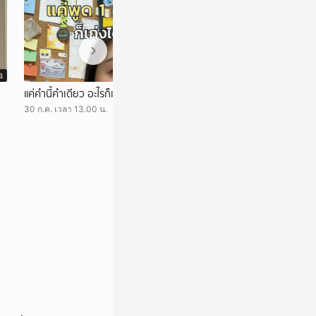
อ
วิดีโอ
แค่คำนี้คำเดียว อะไรก็เป็นไปได้
มาฝึกพูดภาษาอังกฤ
#practice #Engl
30 ก.ค. เวลา 13.00 น.
25 ก.ค. เวลา 13.13 น