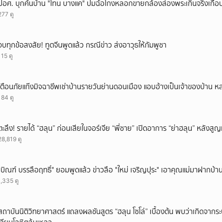
ปอศ. บุกค้นบ้าน "โทน บางแค" ปมฉ้อโกงหลอกขายกล้องส่องพระเกินจริงเกือบ
277 ดู
จบทุกข้อสงสัย! ทูตจีนพูดแล้ว กรณีข่าว ส่งอาวุธให้กัมพูชา
115 ดู
เตือนภัยแก๊งมิจฉาชีพเช่าบ้านรายวันย่านดอนเมือง แอบอ้างเป็นเจ้าของบ้าน ห
184 ดู
ตะลึง! รายได้ “ฮลุน” ก่อนเสียในจอร์เจีย “พี่ชาย” เปิดอาการ “ย่าฮลุน” หลังส
28,819 ดู
"บิณฑ์ บรรลือฤทธิ์" ยอมพูดแล้ว ข่าวลือ "ใหม่ เจริญปุระ" เอาคุณแม่มาฝากบ้า
1,335 ดู
สถาบันนิติวิทยาศาสตร์ แถลงผลชันสูตร “ฮลุน โซโล่” เบื้องต้น พบว่าเกิดจาก