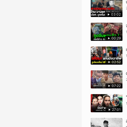
03:02
00:29
02:52
07:22
27:01