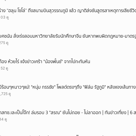
ร่าง “ฮลุน โซโล่” ถึงสนามบินสุวรรณภูมิ แล้ว ญาติส่งชันสูตรสาเหตุการเสียชีวิ
103 ดู
ยศชนัน สั่งเร่งสอบมหาวิทยาลัยรับนักศึกษาจีน ยันหากพบผิดกฎหมาย-มาตรฐ
275 ดู
ก้อง ห้วยไร่ แจ้งข่าวเศร้า "น้องพั้นช์" จากไปกะทันหัน
152 ดู
มีร้อนๆหนาวๆแน่! "หนุ่ม กรรชัย" โพสต์ตรงๆถึง "ฟิล์ม รัฐภูมิ" หลังแจงเส้นทาง
1,725 ดู
กสทช.เละเป็นโจ๊ก! ล่มรอบ 3 "สรณ" ยันไม่ถอย - ไม่ลาออก | ทันข่าวเที่ยง | 6
34 ดู