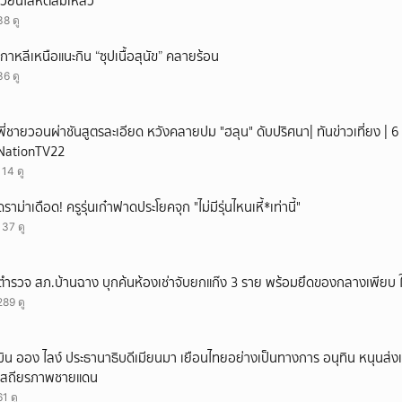
เวียนโลหิตล้มเหลว
ยกเลิก
38 ดู
เกาหลีเหนือแนะกิน “ซุปเนื้อสุนัข” คลายร้อน
36 ดู
พี่ชายวอนผ่าชันสูตรละเอียด หวังคลายปม "ฮลุน" ดับปริศนา| ทันข่าวเที่ยง | 6 
NationTV22
114 ดู
ดราม่าเดือด! ครูรุ่นเก๋าฟาดประโยคจุก "ไม่มีรุ่นไหนเหี้*เท่านี้"
137 ดู
ตำรวจ สภ.บ้านฉาง บุกค้นห้องเช่าจับยกแก๊ง 3 ราย พร้อมยึดของกลางเพียบ ใช
289 ดู
มิน ออง ไลง์ ประธานาธิบดีเมียนมา เยือนไทยอย่างเป็นทางการ อนุทิน หนุนส่ง
เสถียรภาพชายแดน
61 ดู