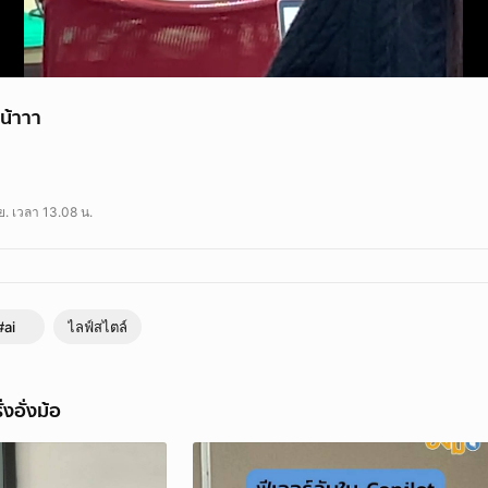
น้าาา
า
ย. เวลา 13.08 น.
#ai
ไลฟ์สไตล์
งอั่งม้อ