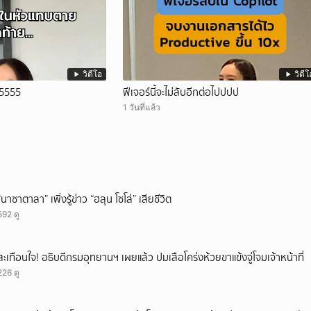
วิดีโอ
วิดีโ
 55555
ฟีเจอร์นี้จะไม่ลับอีกต่อไปปปป
1 วันที่แล้ว
“นาซาตาลา” เพิ่งรู้ข่าว “ฮลุน โซโล่” เสียชีวิต
592 ดู
สะเทือนใจ! อธิบดีกรมอุทยานฯ เผยแล้ว ปมเสือโคร่งห้วยขาแข้งจู่โจมเจ้าหน้าที่
226 ดู