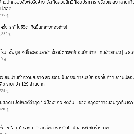
ฝ่ายปกครองจับพ่อรับจ้างแจ้งเกิดสวมสิทธิที่ไชยปราการ พร้อมแถลงทลายแก๊งทุจ
แม่สอด
739 ดู
“ครั้งแรก” ในชีวิต เกิดขึ้นกลางกองถ่าย!
1,282 ดู
"โรม" ชี้พิรุธ! คดีโกงสอบล่าช้า จี้อายัดทรัพย์ก่อนยักย้าย | ทันข่าวเที่ยง | 6 
19 ดู
รวบแม่บ้านทำความสะอาด สวมรอยเป็นกรรมการบริษัท ออกใบกำกับภาษีปลอม
เสียหายกว่า 129 ล้านบาท
224 ดู
ไม่สลด! เปิดโพสต์ล่าสุด “ไอ้ป๋อง” ก่อเหตุดับ 5 ชีวิต หลุดอาการนอนคุกคืนแรก ร
620 ดู
พี่ชาย "ฮลุน" ขอชันสูตรละเอียด หลังติดใจ ปมสารพิษในร่างกาย