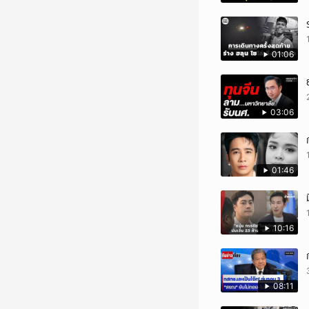
01:06
03:06
01:46
10:16
08:11