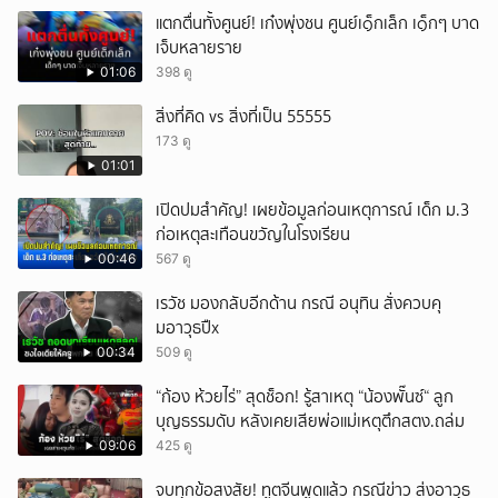
แตกตื่นทั้งศูนย์! เก๋งพุ่งชน ศูนย์เ๑็กเล็ก เ๑็กๆ บาด
เจ็บหลายราย
01:06
398 ดู
สิ่งที่คิด vs สิ่งที่เป็น 55555
173 ดู
01:01
เปิดปมสำคัญ! เผยข้อมูลก่อนเหตุการณ์ เด็ก ม.3
ก่อเหตุสะเทือนขวัญในโรงเรียน
00:46
567 ดู
เรวัช มองกลับอีกด้าน กรณี อนุทิน สั่งควบคุ
มอาวุธปืx
00:34
509 ดู
“ก้อง ห้วยไร่” สุดช็อก! รู้สาเหตุ “น้องพั๊นซ์“ ลูก
บุญธรรมดับ หลังเคยเสียพ่อแม่เหตุตึกสตง.ถล่ม
09:06
425 ดู
จบทุกข้อสงสัย! ทูตจีนพูดแล้ว กรณีข่าว ส่งอาวุธ