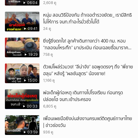
ชัด!
06:04
2,608 ดู
หนุ่ม สอนวิธีป้องกัน ถ้าเจอตำรวจยัดย_ เรามีสิทธิ
ไม่ให้การ จนท.ทำอะไรมั่วซั่วไม่ได้
09:41
24 ดู
ยิ่งรู้ยิ่งตกใจ! ลูกค้าเดินทางกว่า 400 กม. หอบ
“กลองมโหระทึก” มาประเมิน ก่อนเฉลยซื้อมาราคา
เท่าไหร่?
19:29
758 ดู
ตัวแม่โผล่ร่วมวง! “ลีน่าจัง” ขอพูดตรงๆ ถึง “พี่ชาย
ฮลุน” หลังรู้ “ผลชันสูตร” น้องชาย!
15:00
1,166 ดู
พ่อเด็กผู้ก่อเหตุ เดินทางไปโรงเรียน ก่อนทรุด
ปล่อยโฮ จนท.เข้าประครอง
00:33
6,805 ดู
เพื่อนเผยมือยิงบ่นส่งงานครบแต่ติดศูนย์ภาษาไทย
| ข่าวช่องวัน
03:59
936 ดู