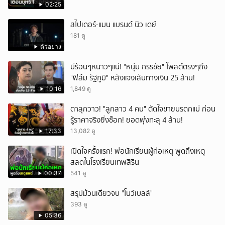
02:25
สไปเดอร์-แมน แบรนด์ นิว เดย์
181 ดู
ตัวอย่าง
มีร้อนๆหนาวๆแน่! "หนุ่ม กรรชัย" โพสต์ตรงๆถึง
"ฟิล์ม รัฐภูมิ" หลังแจงเส้นทางเงิน 25 ล้าน!
10:16
1,849 ดู
ตาลุกวาว! "ลูกสาว 4 คน" ตัดใจขายมรดกแม่ ก่อน
รู้ราคาจริงยิ่งช็อก! ยอดพุ่งทะลุ 4 ล้าน!
17:33
13,082 ดู
เปิดใจครั้งแรก! พ่อนักเรียนผู้ก่อเหตุ พูดถึงเหตุ
สลดในโรงเรียนเทพสิริน
00:37
541 ดู
สรุปม้วนเดียวจบ "โนว์เบลล์"
393 ดู
05:36