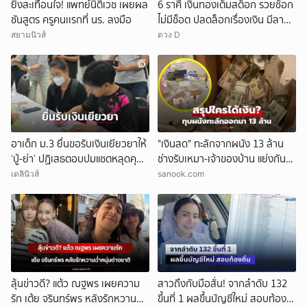
ยิ่งสะเทือนใจ! แพทย์นิติเวช เผยผล
6 ราศี เงินทองเต็มสต็อก รวยช็อก
ชันสูตร ครูคนเเรกที่ นร. ลงมือ
ไม่มีช็อต ปลดล็อกเรื่องเงิน มีลาภ
ลอยจ่อคิว
สยามนิวส์
ดวง D
อาเด็ก ม.3 ยื่นขอรับเงินเยียวยาให้
"เงินสด" ทะลักจากผนัง 13 ล้าน
‘ปู่-ย่า’ ปฏิเสธตอบปมแชตหลุดคุย
ช่างรับเหมา-เจ้าของบ้าน แย่งกัน
แม่ ‘ถูกกลั่นแกล้ง’
วุ่น สุดท้ายศาลตัดสินให้ใคร?!
เดลินิวส์
sanook.com
ลุ้นข่าวดี? แต้ว ณฐพร เผยความ
สาวถึงกับมือสั่น! จากลำดับ 132
รัก เต้ย จรินทร์พร หลังรักหวานฉ่ำ
ขึ้นที่ 1 ผลขึ้นบัญชีใหม่ สอบท้อง