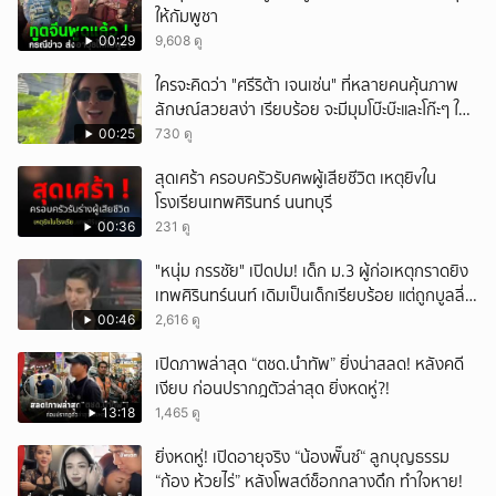
ให้กัมพูชา
00:29
9,608 ดู
ใครจะคิดว่า "ศรีริต้า เจนเซ่น" ที่หลายคนคุ้นภาพ
ลักษณ์สวยสง่า เรียบร้อย จะมีมุมโบ๊ะบ๊ะและโก๊ะๆ ให้
ได้อมยิ้มเหมือนกัน งานนี้ทำเอาแฟนๆ ทั้งเอ็นดูทั้ง
00:25
730 ดู
หัวเราะ
สุดเศร้า ครอบครัวรับศwผู้เสียชีวิต เหตุยิvใน
โรงเรียนเทพศิรินทร์ นนทบุรี
00:36
231 ดู
"หนุ่ม กรรชัย" เปิดปม! เด็ก ม.3 ผู้ก่อเหตุกราดยิง
เทพศิรินทร์นนท์ เดิมเป็นเด็กเรียบร้อย แต่ถูกบูลลี่
หนัก คาดแรงกดดันสะสมกลายเป็นแรงแค้น จนก่อ
00:46
2,616 ดู
เหตุสลด
เปิดภาพล่าสุด “ตชด.นำทัพ” ยิ่งน่าสลด! หลังคดี
เงียบ ก่อนปรากฎตัวล่าสุด ยิ่งหดหู่?!
13:18
1,465 ดู
ยิ่งหดหู่! เปิดอายุจริง “น้องพั๊นซ์“ ลูกบุญธรรม
“ก้อง ห้วยไร่” หลังโพสต์ช็อกกลางดึก ทำใจหาย!