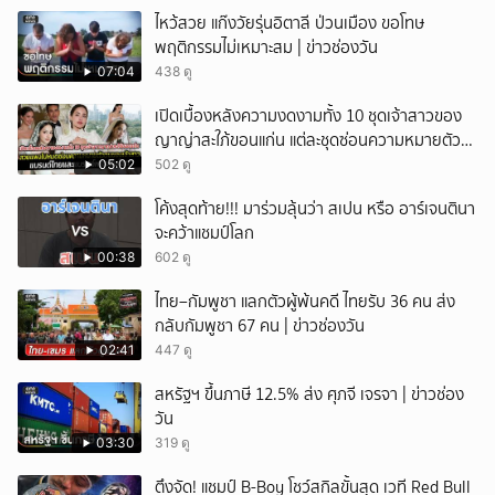
ไหว้สวย แก๊งวัยรุ่นอิตาลี ป่วนเมือง ขอโทษ
พฤติกรรมไม่เหมาะสม | ข่าวช่องวัน
07:04
438 ดู
เปิดเบื้องหลังความงดงามทั้ง 10 ชุดเจ้าสาวของ
ญาญ่าสะใภ้ขอนแก่น แต่ละชุดซ่อนความหมายตัว
ตนของเจ้าสาว
05:02
502 ดู
โค้งสุดท้าย!!! มาร่วมลุ้นว่า สเปน หรือ อาร์เจนตินา
จะคว้าแชมป์โลก
00:38
602 ดู
ไทย–กัมพูชา แลกตัวผู้พ้นคดี ไทยรับ 36 คน ส่ง
กลับกัมพูชา 67 คน | ข่าวช่องวัน
02:41
447 ดู
สหรัฐฯ ขึ้นภาษี 12.5% ส่ง ศุภจี เจรจา | ข่าวช่อง
วัน
03:30
319 ดู
ตึงจัด! แชมป์ B-Boy โชว์สกิลขั้นสุด เวที Red Bull