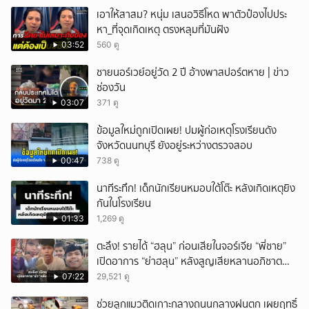
เอาให้สาสม? หนุ่ม เสนอวิธีโหด พาตัวป๋องไปประ
หา_ที่จุดเกิดเหตุ ตรงหลุมที่มันฝัง
03:52
560 ดู
ชายนอร์เวย์อยู่วัด 2 ปี อ้างพาสปอร์ตหาย | ข่าว
ช่องวัน
03:07
371 ดู
ข้อมูลใหม่ถูกเปิดเผย! ปมผู้ก่อเหตุโรงเรียนดัง
จังหวัดนนทบุรี ยังอยู่ระหว่างตรวจสอบ
00:47
738 ดู
นาทีระทึก! เด็กนักเรียนหมอบใต้โต๊ะ หลังเกิดเหตุยิง
กันในโรงเรียน
01:33
1,269 ดู
ตะลึง! รายได้ “ฮลุน” ก่อนเสียในจอร์เจีย “พี่ชาย”
เปิดอาการ “ย่าฮลุน” หลังสูญเสียหลานอภิชาต
บุตร!
07:22
29,521 ดู
ช่วยลูกแมวติดเกาะกลางถนนกลางฝนตก เผยฤทธิ์