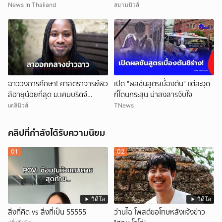
หนุ่มต่างชาติ
ถิ่น
News In Thailand
สยามนิวส์
ฉาววงการศึกษา! ศาสตราจารย์ผิว
เปิด "ผลชันสูตรเบื้องต้น" แต่ละจุด
สีอายุน้อยที่สุด ม.เคมบริดจ์
ที่โดนกระสุน น่าสงสารจับใจ
ประกาศลาออกหลังเผชิญข้อกล่าว
เดลินิวส์
TNews
หาคัดลอกผลงาน
คลิปที่กำลังได้รับความนิยม
01
02
วิดีโอ
วิดีโอ
สิ่งที่คิด vs สิ่งที่เป็น 55555
ว่านไฉ โพสต์ขอโทษหลังแจ้งข่าว