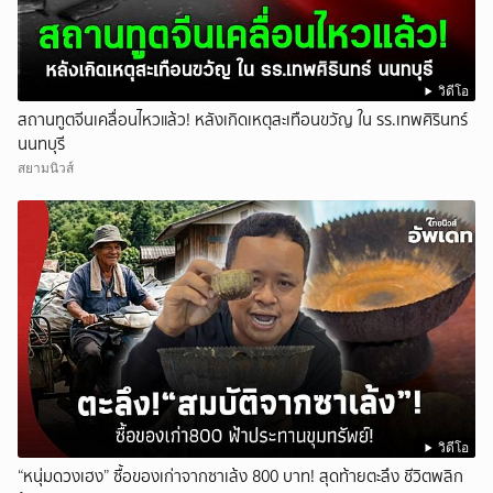
วิดีโอ
สถานทูตจีนเคลื่อนไหวแล้ว! หลังเกิดเหตุสะเทือนขวัญ ใน รร.เทพศิรินทร์
นนทบุรี
สยามนิวส์
วิดีโอ
“หนุ่มดวงเฮง” ซื้อของเก่าจากซาเล้ง 800 บาท! สุดท้ายตะลึง ชีวิตพลิก