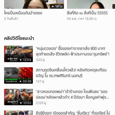
วิดีโอ
ใครเป็นเหมือนกันบ้างงงง
สิ่งที่คิด vs สิ่งที่เป็น 55555
2 วันที่แล้ว
05 ส.ค. เวลา 13.00 น.
คลิปวิดีโอแนะนำ
“หนุ่มดวงเฮง” ซื้อของเก่าจากซาเล้ง 800 บาท!
สุดท้ายตะลึง ชีวิตพลิก ฟ้าประทานเจอ“ขุมทรัพย์”!
12:04
332 ดู
สถานทูตจีนเคลื่อนไหวแล้ว! หลังเกิดเหตุสะเทือน
ขวัญ ใน รร.เทพศิรินทร์ นนทบุรี
00:28
137 ดู
“สาวหอบทองพม่า”เข้าร้านทอง โดนฟันธง “ของ
ปลอม”หลังเผาแล้วดำ! 4 ปีต่อมา ช็อกมูลค่าพุ่ง
มหาศาล!
12:02
2,125 ดู
ยิ่งรู้ยิ่งจุก! เปิดของสำคัญ “ชิ้นเดียว” ที่จอเจียร์ ไม่