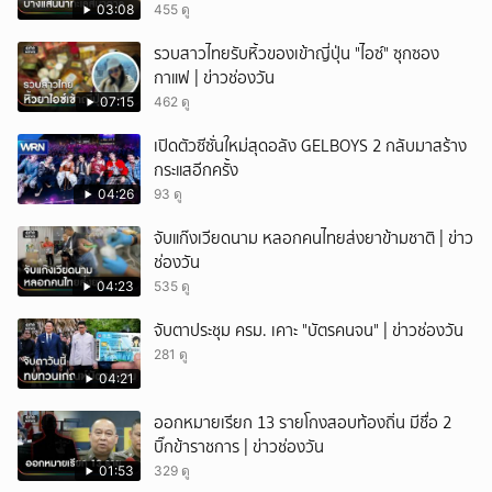
03:08
455 ดู
รวบสาวไทยรับหิ้วของเข้าญี่ปุ่น "ไอซ์" ซุกซอง
กาแฟ | ข่าวช่องวัน
07:15
462 ดู
เปิดตัวซีซั่นใหม่สุดอลัง GELBOYS 2 กลับมาสร้าง
กระแสอีกครั้ง
04:26
93 ดู
จับแก๊งเวียดนาม หลอกคนไทยส่งยาข้ามชาติ | ข่าว
ช่องวัน
04:23
535 ดู
จับตาประชุม ครม. เคาะ "บัตรคนจน" | ข่าวช่องวัน
281 ดู
04:21
ออกหมายเรียก 13 รายโกงสอบท้องถิ่น มีชื่อ 2
บิ๊กข้าราชการ | ข่าวช่องวัน
01:53
329 ดู