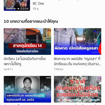
BC One
02:04
58 ดู
10 บทความที่อยากแนะนำให้คุณ
นักเรียน 14 ไม่ลงมือกับภารโรง
ผิดคาดมาก เผยนิสัย "ครูอรสา" ที่
เพราะไม่ใช่ครู
นักเรียนม.ต้น คนก่อเหตุ เดินตาม
หา
มุมข่าว
TNews