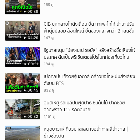
168 ดู
ยกเลิก
00:39
CIB บุกทลายโกดังเถื่อน ยึด กาแฟ-โกโก้ น้ำยาปรับ
ผ้านุ่มปลอม ล็อตใหญ่ ยึดของกลางกว่า 2 แสนชิ้น
04:29
147 ดู
รัฐบาลหนุน “น้องเนเน่ รอยัล” หลังสร้างชื่อเสียงให้
ประเทศ ดันเป็นพรีเซ็นเตอร์โปรโมทท่องเที่ยวไทย
03:21
184 ดู
เปิดคลิป! แก๊งวัยรุ่นอิตาลี กล่าวขอโทษ ปมส่งเสียง
ดังบน BTS
00:45
832 ดู
อุบัติเหตุ รถเมล์ปีนฟุตปาธ ชนต้นไม้ ปากซอย
ลาดพร้าว 112 รถติดมาก!
00:32
1,151 ดู
หยุดยาวแห่เที่ยวบางแสน เจอน้ำทะเลสีน้ำตาล |
ข่าวช่องวัน