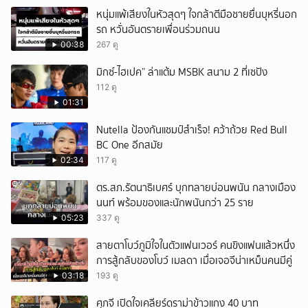
หนุ่มแพ้เสียงในหัวสุดๆ ใจกล้าตีมือชายยื่นบุหรี่นอก
รถ หวั่นอันตรายเพื่อนร่วมถนน
00:38
267 ดู
มิกซ์-ไฮเปค” ล่าแต้ม MSBK สนาม 2 ที่เซปัง
112 ดู
01:31
Nutella ป้องกันแชมป์สำเร็จ! คว้าถ้วย Red Bull
BC One อีกสมัย
02:34
117 ดู
ตร.สภ.รัตนาธิเบศร์ บุกทลายบ่อนพนัน กลางเมือง
นนท์ พร้อมของและนักพนันกว่า 25 ราย
05:23
337 ดู
สายตาโบว์ภูมิใจในตัวแฟนเวอร์ คนขิงแฟนแล้วหนึ่ง
การสู้กลับของโบว์ เมลดา เมื่อเจอจีน่าเหม็นคนมีคู่
03:18
193 ดู
ศุภจี เปิดใจเคลียร์ดราม่าข้าวแกง 40 บาท