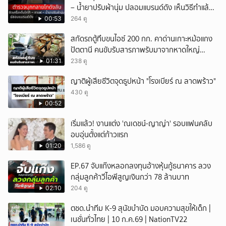
– น้ำยาปรับผ้านุ่ม ปลอมแบรนด์ดัง เห็นวิธีทำแล้ว
จะอ้วก
00:53
264 ดู
สกัดรถตู้ทึบขนไอซ์ 200 กก. คาด่านเกาะหม้อแกง
ปัตตานี คนขับรับสารภาพรับมาจากหาดใหญ่
เตรียมส่งไปที่สุไหงโก-ลก
01:31
238 ดู
ญาติผู้เสียชีวิตจุดธูปหน้า "โรงเบียร์ ณ ลาดพร้าว"
430 ดู
00:52
เริ่มแล้ว! งานแต่ง 'ณเดชน์-ญาญ่า' รอบแฟนคลับ
อบอุ่นตั้งแต่ก้าวแรก
01:20
1,586 ดู
EP.67 จับแก๊งหลอกลงทุนอ้างหุ้นกู้ธนาคาร ลวง
กลุ่มลูกค้าวีไอพีสูญเงินกว่า 78 ล้านบาท
02:10
204 ดู
ตชด.นำทีม K-9 สุนัขบำบัด มอบความสุขให้เด็ก |
เนชั่นทั่วไทย | 10 ก.ค.69 | NationTV22