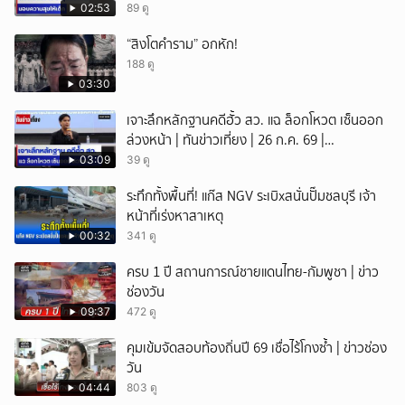
02:53
89 ดู
“สิงโตคำราม” อกหัก!
188 ดู
03:30
เจาะลึกหลักฐานคดีฮั้ว สว. แฉ ล็อกโหวต เซ็นออก
ล่วงหน้า | ทันข่าวเที่ยง | 26 ก.ค. 69 |
NationTV22
03:09
39 ดู
ระทึกทั้งพื้นที่! แก๊ส NGV ระเบิxสนั่นปั๊มชลบุรี เจ้า
หน้าที่เร่งหาสาเหตุ
00:32
341 ดู
ครบ 1 ปี สถานการณ์ชายแดนไทย-กัมพูชา | ข่าว
ช่องวัน
09:37
472 ดู
คุมเข้มจัดสอบท้องถิ่นปี 69 เชื่อไร้โกงซ้ำ | ข่าวช่อง
วัน
04:44
803 ดู