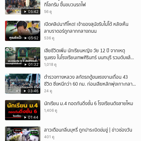
กิโลกรัม ขึ้นขบวนรถไฟ
05:42
56 ดู
เปิดคลิปนาทีโหด! เจ้าของสุนัขรับไม่ได้ หลังเห็น
ลาบราดอร์ถูกลากกลางถนน
05:52
536 ดู
เสียชีวิตเพิ่ม นักเรียนหญิง วัย 12 ปี จากเหตุ
รุนแรง ในโรงเรียนเทพศิรินทร์ นนทบุรี รวมดับแล้ว
9 ราย
01:32
1,018 ดู
ตำรวจทางหลวง สกัดรถตู้ขนแรงงานเถื่อน 43
ชีวิต ซิ่งหนีกว่า 60 กม. ก่อนเสียหลักพุ่งเกาะกลาง
ถนน
03:46
24 ดู
นักเรียน ม.4 กอดกันดิ่งชั้น 6 โรงเรียนดังสายไหม
1,406 ดู
01:44
สาวเตือนกลิ่นบุหรี่ ถูกปาระเบิดข่มขู่ | ข่าวช่องวัน
401 ดู