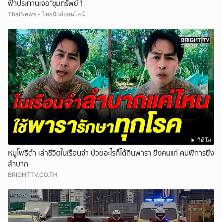
ฟ้าประทานเจอ“ขุมทรัพย์”!
ThaiNews - ไทยนิวส์ออนไลน์
วิดีโอ
หมูโพธิ์ดำ เล่าชีวิตในเรือนจำ ป่วยอะไรก็ได้กินพารา ยิ่งคนแก่ คนพิการยิ่ง
ลำบาก
BRIGHTTV.CO.TH