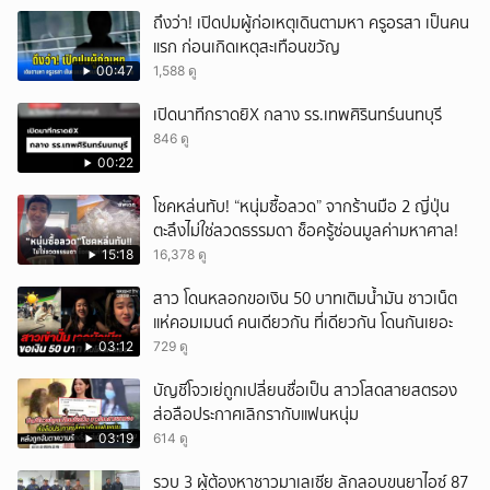
ถึงว่า! เปิดปมผู้ก่อเหตุเดินตามหา ครูอรสา เป็นคน
แรก ก่อนเกิดเหตุสะเทือนขวัญ
00:47
1,588 ดู
เปิดนาทีกราดยิX กลาง รร.เทพศิรินทร์นนทบุรี
846 ดู
00:22
โชคหล่นทับ! “หนุ่มซื้อลวด” จากร้านมือ 2 ญี่ปุ่น
ตะลึงไม่ใช่ลวดธรรมดา ช็อครู้ซ่อนมูลค่ามหาศาล!
15:18
16,378 ดู
สาว โดนหลอกขอเงิน 50 บาทเติมน้ำมัน ชาวเน็ต
แห่คอมเมนต์ คนเดียวกัน ที่เดียวกัน โดนกันเยอะ
03:12
729 ดู
บัญชีโจวเย่ถูกเปลี่ยนชื่อเป็น สาวโสดสายสตรอง
ส่อลือประกาศเลิกรากับแฟนหนุ่ม
03:19
614 ดู
รวบ 3 ผู้ต้องหาชาวมาเลเซีย ลักลอบขนยาไอซ์ 87