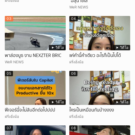
"ฮลุน โซโล่"
ฝรั่งอั่งม้อ
WeR NEWS
03
04
วิดีโอ
วิดีโอ
พาส่องบูธ งาน NEXZTER BRIC
แค่คำนี้คำเดียว อะไรก็เป็นไปได้
WeR NEWS
ฝรั่งอั่งม้อ
05
06
วิดีโอ
วิดีโอ
ฟีเจอร์นี้จะไม่ลับอีกต่อไปปปป
ใครเป็นเหมือนกันบ้างงงง
ฝรั่งอั่งม้อ
ฝรั่งอั่งม้อ
07
08