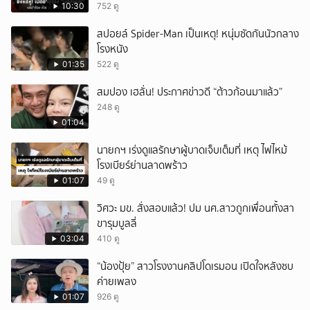
10:30
752 ดู
สปอยล์ Spider-Man เป็นเหตุ! หนุ่มซัดกันนัวกลาง
โรงหนัง
01:35
522 ดู
สมปอง เฮลั่น! ประกาศข่าวดี “ต้าวก้อนมาแล้ว”
248 ดู
01:04
นายกฯ เร่งดูแลรักษาผู้บาดเจ็บเต็มที่ เหตุ ไฟไหม้
โรงเบียร์ย่านลาดพร้าว
01:07
49 ดู
วิศวะ มข. สั่งสอบแล้ว! ปม นศ.สาวถูกเพื่อนทั้งสา
ขารุมบูลลี่
03:04
410 ดู
“น้องปุ้ย” สาวโรงงานคลิปโดเรมอน เปิดใจหลังซบ
ค่ายเพลง
01:07
926 ดู