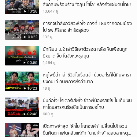
ส่งกลับพร้อมร่าง “ฮลุน โซโล่” หลังถึงแผ่นดินไทย!
13:28
13,647 ดู
ภารกิจนำส่งอวัยวะหัวใจ ดวงที่ 184 จากดอนเมือง
ไป รพ.ศิริราช สำเร็จลุล่วง
01:22
132 ดู
นักเรียน ม.2 เล่าวิธีเอาตัวรอด หลังเห็นเพื่อนถูก
ยิxบาดเจ็บ ในจังหวะชุลมุน
00:59
1,464 ดู
หมูโพธิ์ดำ เล่าชีวิตในเรือนจำ ป่วยอะไรก็ได้กินพารา
ยิ่งคนแก่ คนพิการยิ่งลำบาก
10:23
18 ดู
นับถือใจ! ไรเดอร์เสียใจ ข่าวพี่น้องรัสเซีย ไม่เก็บเงิน
ค่าโดยสารคนรัสเซียเป็นการขอโทษ
02:48
600 ดู
เปิดภาพล่าสุด “ลำไย ไหทองคำ” เปลี่ยนไป! อวบ
ขึ้นผิดตา แฟนคลับแห่ทัก “นายห้าง” เฉลยสาเหตุ