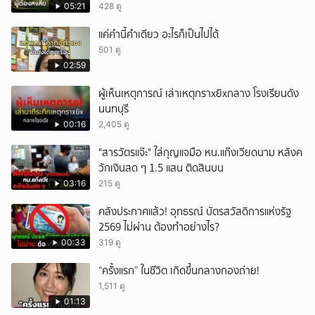
05:21
428 ดู
แค่คำนี้คำเดียว อะไรก็เป็นไปได้
501 ดู
02:59
ผู้เห็นเหตุการณ์ เล่าเหตุกราxยิxกลาง โรงเรียนดัง
นนทบุรี
00:16
2,405 ดู
"สารวัตรแจ๊ะ" ใส่กุญแจมือ หน.แก๊งเวียดนาม หลังค
วักเงินสด ๆ 1.5 แสน ติดสินบน
03:16
215 ดู
คลังประกาศแล้ว! อุทธรณ์ บัตรสวัสดิการแห่งรัฐ
2569 ไม่ผ่าน ต้องทำอย่างไร?
00:33
319 ดู
“ครั้งแรก” ในชีวิต เกิดขึ้นกลางกองถ่าย!
1,511 ดู
01:13