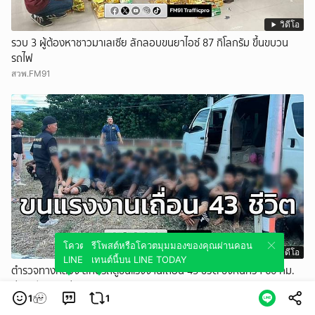
วิดีโอ
รวบ 3 ผู้ต้องหาชาวมาเลเซีย ลักลอบขนยาไอซ์ 87 กิโลกรัม ขึ้นขบวน
รถไฟ
สวพ.FM91
โควตมุมมองของคุณผ่านคอนเทนต์นี้บน
รีโพสต์หรือโควตมุมมองของคุณผ่านคอน
วิดีโอ
LINE TODAY
เทนต์นี้บน LINE TODAY
ตำรวจทางหลวง สกัดรถตู้ขนแรงงานเถื่อน 43 ชีวิต ซิ่งหนีกว่า 60 กม.
ก่อนเสียหลักพุ่งเกาะกลางถนน
1
1
สวพ.FM91