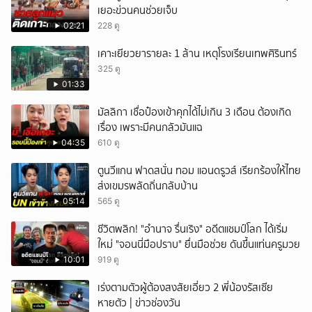
เยอะข่วนคนช่วยเจ็บ
02:21
228 ดู
เคาะเยียวยารายละ 1 ล้าน เหตุโรงเรียนเทพศิรินทร์
325 ดู
01:33
มัลลิกา เชื่อป๋องเข้าคุกได้ไม่เกิน 3 เดือน ต้องเกิด
เรื่อง เพราะมีคนกลัวมันแฉ
04:35
610 ดู
ตูนวีแกน ฟาดสนั่น ทอม แอนดรูวส์ เรียกร้องให้ไทย
ส่งเขมรพลัดถิ่นกลับบ้าน
05:14
565 ดู
ชีวิตพลิก! "อำนาจ รื่นเริง" อดีตแชมป์โลก ได้เริ่ม
ใหม่ "จอนนี่มือปราบ" ยื่นมือช่วย ดันขึ้นแท่นครูมวย
10:01
919 ดู
เร่งตามตัวผู้ต้องสงสัยเอี่ยว 2 พี่น้องรัสเซีย
หายตัว | ข่าวช่องวัน