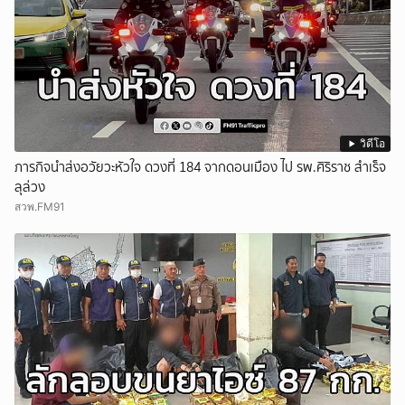
วิดีโอ
ภารกิจนำส่งอวัยวะหัวใจ ดวงที่ 184 จากดอนเมือง ไป รพ.ศิริราช สำเร็จ
ลุล่วง
สวพ.FM91