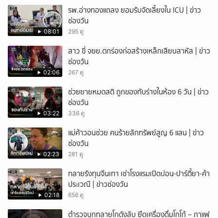
รพ.อ่างทองแถลง ยอมรับจัดเลี้ยงใน ICU | ข่าว
ช่องวัน
08:01
295 ดู
สาว ขี่ จยย.ตกร่องก่อสร้างเหล็กเสียบสาหัส | ข่าว
ช่องวัน
02:06
267 ดู
ช่วยยายหมดสติ ถูกของทับร่างในห้อง 6 วัน | ข่าว
ช่องวัน
03:22
336 ดู
แม่ค้าวอนช่วย คนร้ายลักทรัพย์สูญ 6 แสน | ข่าว
ช่องวัน
02:23
281 ดู
ทลายรังทุนจีนเทา เช่าโรงแรมเปิดบ่อน-ปาร์ตี้ยา-ค้า
ประเวณี | ข่าวช่องวัน
02:18
656 ดู
ตำรวจบุกทลายโกดังลับ ยึดเครื่องดื่มโกโก้ – กาแฟ