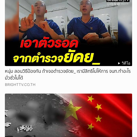
วิดีโอ
หนุ่ม สอนวิธีป้องกัน ถ้าเจอตำรวจยัดย_ เรามีสิทธิไม่ให้การ จนท.ทำอะไร
มั่วซั่วไม่ได้
BRIGHTTV.CO.TH