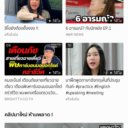
วิดีโอ
วิดีโอ
ลีโอยังต้องอึ้งงงง !!
6 อารมณ์? กับนักแข่ง EP.1
ฝรั่งอั่งม้อ
WeR NEWS
09
10
วิดีโอ
วิดีโอ
หมอเบ็นซ์ เตือนภัยสายเที่ยวฉาย
มาฝึกพูดภาษาอังกฤษในที่ประชุม
เดี่ยว เตือนพิษคาร์บอนมอนอกไซด์
กันค่ะ #practice #English
คร่าชีวิต แนะพกเครื่องตรวจวัด
#speaking #meeting
ติดตัว
BRIGHTTV.CO.TH
ฝรั่งอั่งม้อ
คลิปมาใหม่ ห้ามพลาด !