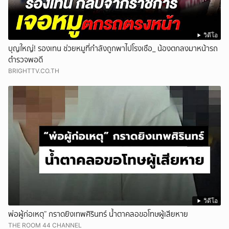
วิดีโอ
บุญใหญ่! รองเทน ช่วยหมูที่กำลังถูกพาไปโรงเชือ_ น้องตกลงมาหน้ารถ
ตำรวจพอดี
BRIGHTTV.CO.TH
วิดีโอ
พ่อผู้ก่อเหตุ” กราดยิงเทพศิรินทร์ น้ำตาคลอขอโทษผู้เสียหาย
THE ROOM 44 CHANNEL