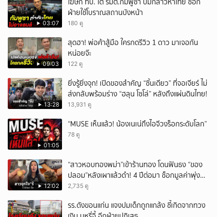
โฆษก ทบ. โต้ รมต.กัมพูชา ปมกล่าวหาไทย ชี้อีก
ฝ่ายใช้โบราณสถานบังหน้า
03:07
180 ดู
สุดฮา! พ่อค้าสู้มือ ใครกดรีวิว 1 ดาว มาเจอกัน
หน่อยจ๊ะ
09:03
122 ดู
ยิ่งรู้ยิ่งจุก! เปิดของสำคัญ “ชิ้นเดียว” ที่จอเจียร์ ไม่
ส่งกลับพร้อมร่าง “ฮลุน โซโล่” หลังถึงแผ่นดินไทย!
13:28
13,931 ดู
“MUSE เห็นแล้ว! น้องเนเน่ถึงไอจีวงร็อกระดับโลก”
78 ดู
01:05
“สาวหอบทองพม่า”เข้าร้านทอง โดนฟันธง “ของ
ปลอม”หลังเผาแล้วดำ! 4 ปีต่อมา ช็อกมูลค่าพุ่ง
มหาศาล!
12:02
2,735 ดู
รร.ดังขอนแก่น แจงปมเด็กถูกแกล้ง ชี้เกิดจากทวง
เงิน บุหรี่จี้ อีกฝ่ายปฏิเสธ