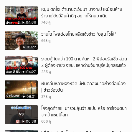
หนุ่ม ตกใจ! ตำนานตะวันนา บางกะปิ เหมือนห้าง
ร้าง แต่ยังมีสินค้าดีๆ อยากให้คนมาเดิน
04:36
746 ดู
ว่านไฉ โพสต์ขอโทษหลังแจ้งข่าว "ฮลุน โซโล่"
668 ดู
01:22
ระดมกู้ภัยกว่า 100 นายค้นหา 2 พี่น้องรัสเซีย ส่วน
2 ผู้ต้องหาซิ่ง จยย. แหกด่านจันทบุรีหนีซุกสระแก้ว
04:27
235 ดู
ฝนถล่มหลายจังหวัด มีฝนตกลงมาอย่างต่อเนื่อง
| ข่าวช่องวัน
06:31
273 ดู
โค้งสุดท้าย!!! มาร่วมลุ้นว่า สเปน หรือ อาร์เจนตินา
จะคว้าแชมป์โลก
00:38
606 ดู