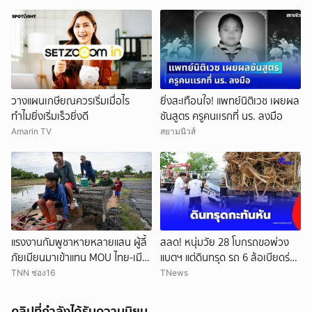
วางแผนเกษียณควรเริ่มเมื่อไร
ยิ่งสะเทือนใจ! แพทย์นิติเวช เผยผล
ทำไมยิ่งเริ่มเร็วยิ่งดี
ชันสูตร ครูคนเเรกที่ นร. ลงมือ
Amarin TV
สยามนิวส์
แรงงานกัมพูชาหายหลายแสน ผู้ลี้
สลด! หนุ่มวัย 28 โบกรถขอพ่วง
ภัยเมียนมาเข้าแทน MOU ไทย-เมีย
แบตฯ แต่ดินทรุด รถ 6 ล้อเบียดร่าง
นมาจะเปิดทางแค่ไหน
ดับ
TNN ช่อง16
TNews
คลิปที่กำลังได้รับความนิยม