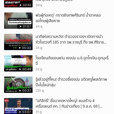
02:52
39 ดู
พ่อผู้ก่อเหตุ” กราดยิงเทพศิรินทร์ น้ำตาคลอ
ขอโทษผู้เสียหาย
01:07
44 ดู
นาทีแห่งความหวัง! ตำรวจจราจรฯ เปิดทางนำ
หัวใจดวงที่ 185 จาก รพ.ราชบุรี ถึง รพ.ศิริราช
สำเร็จใน 48 นาที
00:33
24 ดู
โรงเรียนดังขอนแก่น แจงปม ม.6 ถูกไถเงิน-ถูกบุxรี่
จี้
00:49
23 ดู
รู้แล้วอยู่ที่ไหน! ตำรวจชี้แจงปม อดีตครูโพสต์ภาพ
ปืxในไลน์กลุ่ม
00:37
220 ดู
"อภิสิทธิ์" ชี้อนาคตหาดใหญ่! แนะสร้าง 4
เครื่องยนต์ ศก. | ทันข่าวเที่ยง | 9 ส.ค. 69 |
NationTV22
03:07
21 ดู