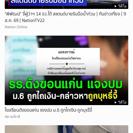
วิดีโอ
"พิพัฒน์" จี้ผู้ว่าฯ 14 จว.ใต้ สแตนด์บายรับมือน้ำท่วม | ทันข่าวเที่ยง | 9
ส.ค. 69 | NationTV22
Nation Online
วิดีโอ
โรงเรียนดังขอนแก่น แจงปม ม.6 ถูกไถเงิน-ถูกบุxรี่จี้
สยามนิวส์