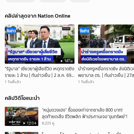
คลิปล่าสุดจาก Nation Online
วิดีโอ
"รัฐบาล" เยียวยาผู้เสียชีวิต เหตุกราดยิง
นำร่างครูเหยื่อกราดยิv ส่งนิติเ
รายละ 1 ล้าน | ทันข่าวเย็น | 2 ส.ค. 69 |
พยาบาล ตร. | ทันข่าวเย็น | 27ส
NationTV22
NationTV22
1 วันที่แล้ว
1 วันที่แล้ว
คลิปวิดีโอแนะนำ
“หนุ่มดวงเฮง” ซื้อของเก่าจากซาเล้ง 800 บาท!
สุดท้ายตะลึง ชีวิตพลิก ฟ้าประทานเจอ“ขุมทรัพย์”!
12:04
8,225 ดู