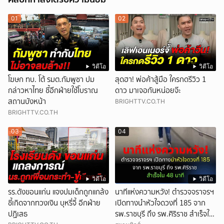
01
02
วิดีโอ
วิดีโอ
โฆษก ทบ. โต้ รมต.กัมพูชา ปม
สุดฮา! พ่อค้าสู้มือ ใครกดรีวิว 1
กล่าวหาไทย ชี้อีกฝ่ายใช้โบราณ
ดาว มาเจอกันหน่อยจ๊ะ
สถานบังหน้า
BRIGHTTV.CO.TH
BRIGHTTV.CO.TH
03
04
วิดีโอ
วิดีโอ
รร.ดังขอนแก่น แจงปมเด็กถูกแกล้ง
นาทีแห่งความหวัง! ตำรวจจราจรฯ
ชี้เกิดจากทวงเงิน บุหรี่จี้ อีกฝ่าย
เปิดทางนำหัวใจดวงที่ 185 จาก
ปฏิเสธ
รพ.ราชบุรี ถึง รพ.ศิริราช สำเร็จใน