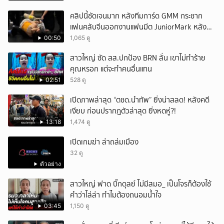
คลิปนี้ชัดเจนมาก หลังทีมการ์ด GMM กระชาก
แฟนคลับจีนออกงานแฟนมีต JuniorMark หลัง
ฝ่าฝืนกติกาจองคิว
00:50
1,065 ดู
สาวใหญ่ ซัด สส.ปกป้อง BRN ลั่น เขาไม่ทำร้าย
คุณหรอก แต่จะทำคนอื่นแทน
02:51
528 ดู
เปิดภาพล่าสุด “ตชด.นำทัพ” ยิ่งน่าสลด! หลังคดี
เงียบ ก่อนปรากฎตัวล่าสุด ยิ่งหดหู่?!
13:18
1,474 ดู
เปิดเกมฆ่า ล่าถล่มเมือง
32 ดู
ตัวอย่าง
สาวใหญ่ ฟาด บิ๊กดุลย์ ไม่มีสมอ_ เป็นโจรก็ต้องใช้
คำว่าไล่ล่า ทำไมต้องถนอมน้ำใจ
03:45
1,150 ดู