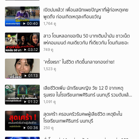
เปิดปมแล้ว! เพื่อนสนิทเผยปัญหาที่ผู้ก่อเหตุเคย
พูดถึง ก่อนเกิดเหตุสะเทือนขวัญ
00:40
1,764 ดู
สาว โดนหลอกขอเงิน 50 บาทเติมน้ำมัน ชาวเน็ต
แห่คอมเมนต์ คนเดียวกัน ที่เดียวกัน โดนกันเยอะ
03:12
749 ดู
“ครั้งแรก” ในชีวิต เกิดขึ้นกลางกองถ่าย!
1,523 ดู
01:13
เสียชีวิตเพิ่ม นักเรียนหญิง วัย 12 ปี จากเหตุ
รุนแรง ในโรงเรียนเทพศิรินทร์ นนทบุรี รวมดับแล้ว
9 ราย
01:32
1,091 ดู
สุดเศร้า ครอบครัวรับศwผู้เสียชีวิต เหตุยิvใน
โรงเรียนเทพศิรินทร์ นนทบุรี
00:36
250 ดู