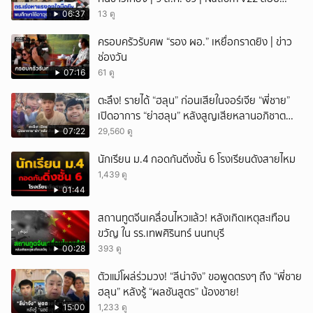
พยานแล้ว 17 ปาก เร่งตรวจมือถือและหลักฐานที่
06:37
13 ดู
เกิดเหตุ พบปัจจัยหลายด้าน ทั้งครอบครัว โรงเรียน
ครอบครัวรับศพ “รอง ผอ.” เหยื่อกราดยิง | ข่าว
เพื่อน และสื่อโซเ
ช่องวัน
07:16
61 ดู
ตะลึง! รายได้ “ฮลุน” ก่อนเสียในจอร์เจีย “พี่ชาย”
เปิดอาการ “ย่าฮลุน” หลังสูญเสียหลานอภิชาต
บุตร!
07:22
29,560 ดู
นักเรียน ม.4 กอดกันดิ่งชั้น 6 โรงเรียนดังสายไหม
1,439 ดู
01:44
สถานทูตจีนเคลื่อนไหวแล้ว! หลังเกิดเหตุสะเทือน
ขวัญ ใน รร.เทพศิรินทร์ นนทบุรี
00:28
393 ดู
ตัวแม่โผล่ร่วมวง! “ลีน่าจัง” ขอพูดตรงๆ ถึง “พี่ชาย
ฮลุน” หลังรู้ “ผลชันสูตร” น้องชาย!
15:00
1,233 ดู