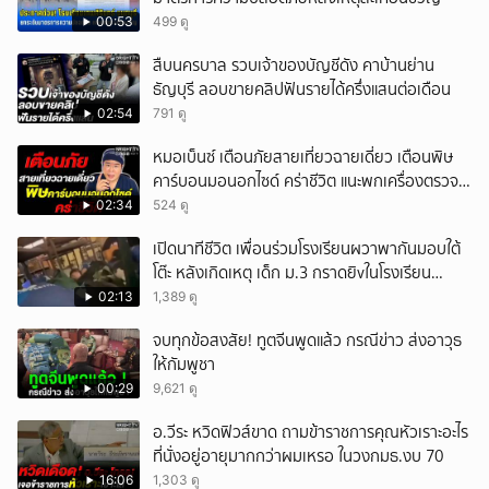
00:53
499 ดู
สืบนครบาล รวบเจ้าของบัญชีดัง คาบ้านย่าน
ธัญบุรี ลอบขายคลิปฟันรายได้ครึ่งแสนต่อเดือน
02:54
791 ดู
หมอเบ็นซ์ เตือนภัยสายเที่ยวฉายเดี่ยว เตือนพิษ
คาร์บอนมอนอกไซด์ คร่าชีวิต แนะพกเครื่องตรวจ
วัดติดตัว
02:34
524 ดู
เปิดนาทีชีวิต เพื่อนร่วมโรงเรียนผวาพากันมอบใต้
โต๊ะ หลังเกิดเหตุ เด็ก ม.3 กราดยิvในโรงเรียน
เทพศิรินทร์นนท์ แบบไม่เลือกหน้า เสียงปืนดังสนั่น
02:13
1,389 ดู
หวั่นไหว
จบทุกข้อสงสัย! ทูตจีนพูดแล้ว กรณีข่าว ส่งอาวุธ
ให้กัมพูชา
00:29
9,621 ดู
อ.วีระ หวิดฟิวส์ขาด ถามข้าราชการคุณหัวเราะอะไร
ที่นั่งอยู่อายุมากกว่าผมเหรอ ในวงกมธ.งบ 70
16:06
1,303 ดู