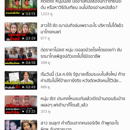
คิดได้ไง! หนุ่มน้อย นั่งอ่านหนังสือจนกว่าเทียนจะ
ดับ หรือหาวิธีดับเทียน จนไม่ต้องอ่านหนังสือ?
03:13
1,223 ดู
สาวใต้ ซัด ฌาปนกิจล่มเพราะอะไร บริหารไม่ได้แล้ว
มาโกงคนแก่
03:29
677 ดู
ต่อราคาไม่ลง! หนุ่ม เจอลุงป่วยโรคไตของเก่า ขับ
รถมาไกลพิสูจน์ตัวเองไม่ใช่มิจฉาชีพ
04:58
369 ดู
เริ่มวันนี้ (1ส.ค.69) รัฐบาลเชื่อมระบบใบสั่งใหม่ ค้าง
ค่าปรับไม่ให้ป้ายภาษีจริง หวังดัดหลังคนไร้วินัย
จราจร
02:48
689 ดู
หนุ่ม ซัด! ประเทศไหนรบกันแล้วเปิดบ้านตอนรับบ้าง
เผลอๆ แค่เข้ามาก็โดนยิ_แล้ว
03:25
203 ดู
สาว ขนลุก! คำเตือนจากคนจอร์เจีย ถ้าพูดอะไร
ผิดหู อันตรายมาก