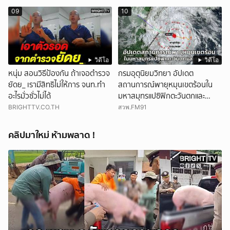
09
10
วิดีโอ
วิดีโอ
หนุ่ม สอนวิธีป้องกัน ถ้าเจอตำรวจ
กรมอุตุนิยมวิทยา อัปเดต
ยัดย_ เรามีสิทธิไม่ให้การ จนท.ทำ
สถานการณ์พายุหมุนเขตร้อนใน
อะไรมั่วซั่วไม่ได้
มหาสมุทรแปซิฟิกตะวันตกและ
ทะเลจีนใต้
BRIGHTTV.CO.TH
สวพ.FM91
คลิปมาใหม่ ห้ามพลาด !