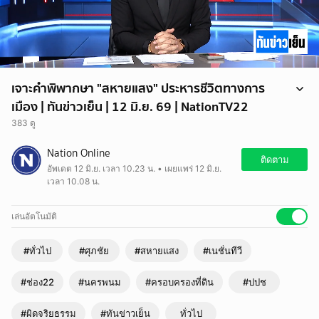
เจาะคำพิพากษา "สหายแสง" ประหารชีวิตทางการ
เมือง | ทันข่าวเย็น | 12 มิ.ย. 69 | NationTV22
383 ดู
ศาลฎีกาสั่งเพิกถอนสิทธิสมัครรับเลือกตั้งตลอดชีวิต แก่นายศุภชัย โพธิ์สุ
Nation Online
แกนนำพรรคภูมิใจไทย ปิดฉากเส้นทางทางการเมืองและเพิกถอนสิทธิเลือก
ติดตาม
อัพเดต 12 มิ.ย. เวลา 10.23 น. • เผยแพร่ 12 มิ.ย.
ตั้ง 10 ปี
เวลา 10.08 น.
.
ป.ป.ช. ฟ้องนายศุภชัยข้อหาผิดจริยธรรมร้ายแรง จากกรณีครอบครองที่ดิน
"ใบจอง" (น.ส. 2) 220 ไร่ ใน จ.นครพนม โดยมิชอบ
เล่นอัตโนมัติ
#ทั่วไป
#ศุภชัย
#สหายแสง
#เนชั่นทีวี
#ช่อง22
#นครพนม
#ครอบครองที่ดิน
#ปปช
#ผิดจริยธรรม
#ทันข่าวเย็น
ทั่วไป