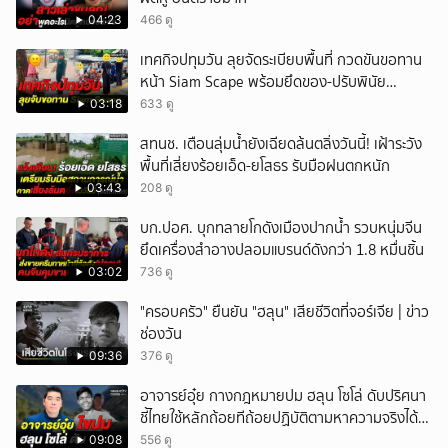
04:23
466 ดู
เทศกิจปทุมวัน ลุยจัดระเบียบพื้นที่ กวดขันขอทาน
หน้า Siam Scape พร้อมยึดของ-ปรับพินัย
แผงลอย
03:18
633 ดู
สทนช. เตือนลุ่มน้ำยังเฉียดล้นตลิ่งวันนี้! เฝ้าระวัง
พื้นที่เสี่ยงร้อยเอ็ด-ยโสธร รับมือฝนตกหนัก
03:43
208 ดู
บก.ปอศ. บุกทลายโกดังเมืองปากน้ำ รวบหนุ่มจีน
ยึดเครื่องสำอางปลอมแบรนด์ดังกว่า 1.8 หมื่นชิ้น
03:02
736 ดู
"ครอบครัว" ยืนยัน "ฮลุน" เสียชีวิตที่จอร์เจีย | ข่าว
ช่องวัน
09:36
376 ดู
อาจารย์อุ๋ย กางกฎหมายปม ฮลุน โซโล่ ดับปริศนา
ชี้ไทยใช้หลักถ้อยทีถ้อยปฏิบัติตามหาความจริงได้
แม้ไร้สนธิสัญญา
09:08
556 ดู