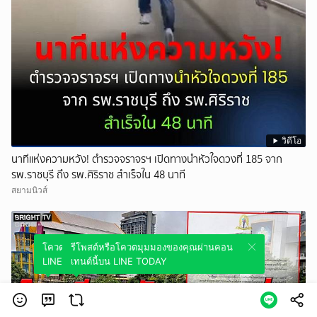
วิดีโอ
นาทีแห่งความหวัง! ตำรวจจราจรฯ เปิดทางนำหัวใจดวงที่ 185 จาก
รพ.ราชบุรี ถึง รพ.ศิริราช สำเร็จใน 48 นาที
สยามนิวส์
โควตมุมมองของคุณผ่านคอนเทนต์นี้บน
รีโพสต์หรือโควตมุมมองของคุณผ่านคอน
LINE TODAY
เทนต์นี้บน LINE TODAY