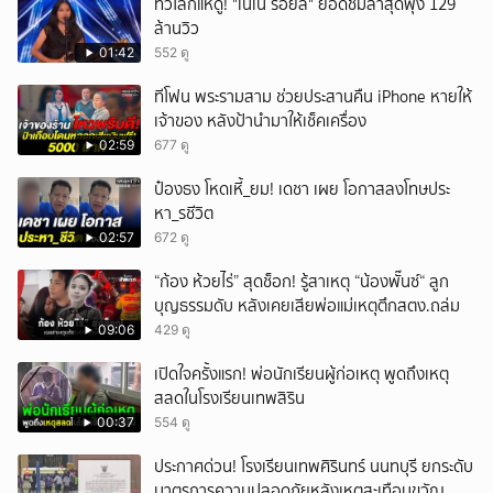
ทั่วโลกแห่ดู! "เนเน่ รอยัล" ยอดชมล่าสุดพุ่ง 129
ล้านวิว
01:42
552 ดู
ทีโฟน พระรามสาม ช่วยประสานคืน iPhone หายให้
เจ้าของ หลังป้านำมาให้เช็คเครื่อง
02:59
677 ดู
ป๋องธง โหดเหี้_ยม! เดชา เผย โอกาสลงโทษประ
หา_รชีวิต
02:57
672 ดู
“ก้อง ห้วยไร่” สุดช็อก! รู้สาเหตุ “น้องพั๊นซ์“ ลูก
บุญธรรมดับ หลังเคยเสียพ่อแม่เหตุตึกสตง.ถล่ม
09:06
429 ดู
เปิดใจครั้งแรก! พ่อนักเรียนผู้ก่อเหตุ พูดถึงเหตุ
สลดในโรงเรียนเทพสิริน
00:37
554 ดู
ประกาศด่วน! โรงเรียนเทพศิรินทร์ นนทบุรี ยกระดับ
มาตรการความปลอดภัยหลังเหตุสะเทือนขวัญ