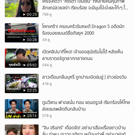
ใครจะคิดว่า "ศรีริต้า เจนเซ่น" ที่หลายคนคุ้นภาพ
ลักษณ์สวยสง่า เรียบร้อย จะมีมุมโบ๊ะบ๊ะและโก๊ะๆ ให้
ได้อมยิ้มเหมือนกัน งานนี้ทำเอาแฟนๆ ทั้งเอ็นดูทั้ง
00:25
766 ดู
หัวเราะ
โศกเศร้า! ครอบครัวรับศxเต้ Dragon 5 อดีตนัก
ร้องบอยแบนด์ชื่อดังยุค 2000
00:28
49 ดู
เปิดคลิปนาทีโหด! เจ้าของสุนัขรับไม่ได้ หลังเห็น
ลาบราดอร์ถูกลากกลางถนน
05:52
546 ดู
สาวเตือนกลิ่นบุหรี่ ถูกปาระเบิดข่มขู่ | ข่าวช่องวัน
418 ดู
02:25
ตูนวีแกน ฟาดสนั่น ทอม แอนดรูวส์ เรียกร้องให้ไทย
ส่งเขมรพลัดถิ่นกลับบ้าน
05:14
578 ดู
ั่"จิน จรินทร์" เดือดจัด! อย่ามาเสือxเรื่องชาวบ้าน
ลั่น ด่าหนู (กวาง รติชา) เหมือนด่าพี่ อย่ามายุ่งกับ