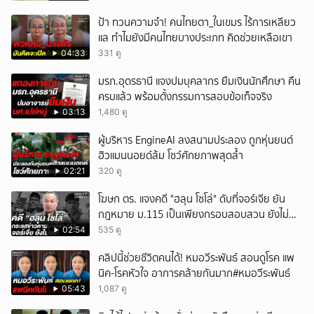
ป้า ทวนความจำ! คนไทยตา_ในเขมร ไร้การเหลียว
แล ทำไมยังมีคนไทยบางประเภท คิดช่วยเหลือเขา
04:33
331 ดู
มรภ.อุดรธานี แจงปมบุคลากร ยืมเงินนักศึกษา คืน
ครบแล้ว พร้อมตั้งกรรมการสอบข้อเท็จจริง
03:13
1,480 ดู
ผู้บริหาร EngineAI ลงสนามประลอง ถูกหุ่นยนต์
ฮิวแมนนอยด์ล้ม โชว์ศักยภาพสุดล้ำ
02:21
320 ดู
โฆษก ตร. แจงคดี "ฮลุน โซโล่" ดับที่จอร์เจีย ยัน
กฎหมาย ม.115 เป็นเพียงกรอบสอบสวน ยังไม่
สรุปสาเหตุ
02:54
535 ดู
คลิปนี้ช่วยชีวิตคนได้! หมอวีระพันธ์ สอนดูโรค แพ
นิค-โรคหัวใจ อาการคล้ายกันมาก#หมอวีระพันธ์
05:43
1,087 ดู