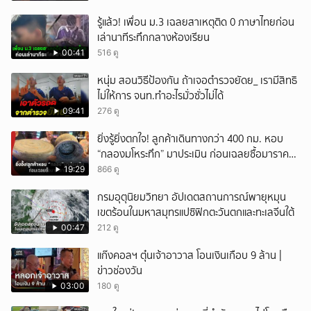
รู้แล้ว! เพื่อน ม.3 เฉลยสาเหตุติด 0 ภาษาไทยก่อน
เล่านาทีระทึกกลางห้องเรียน
00:41
516 ดู
หนุ่ม สอนวิธีป้องกัน ถ้าเจอตำรวจยัดย_ เรามีสิทธิ
ไม่ให้การ จนท.ทำอะไรมั่วซั่วไม่ได้
09:41
276 ดู
ยิ่งรู้ยิ่งตกใจ! ลูกค้าเดินทางกว่า 400 กม. หอบ
“กลองมโหระทึก” มาประเมิน ก่อนเฉลยซื้อมาราคา
เท่าไหร่?
19:29
866 ดู
กรมอุตุนิยมวิทยา อัปเดตสถานการณ์พายุหมุน
เขตร้อนในมหาสมุทรแปซิฟิกตะวันตกและทะเลจีนใต้
00:47
212 ดู
แก๊งคอลฯ ตุ๋นเจ้าอาวาส โอนเงินเกือบ 9 ล้าน |
ข่าวช่องวัน
03:00
180 ดู