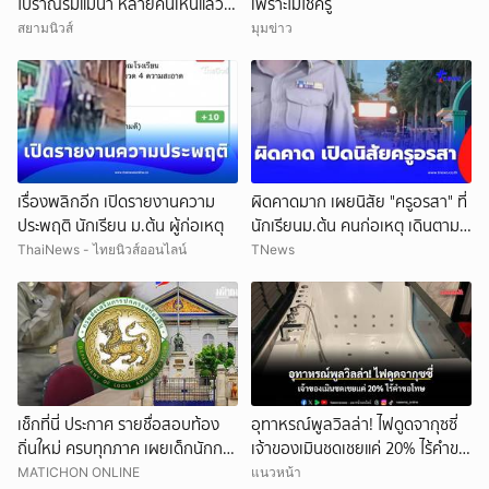
โบราณริมแม่น้ำ หลายคนเห็นแล้ว
เพราะไม่ใช่ครู
จำได้ เคยเป็นฉากหนังดัง
สยามนิวส์
มุมข่าว
เรื่องพลิกอีก เปิดรายงานความ
ผิดคาดมาก เผยนิสัย "ครูอรสา" ที่
ประพฤติ นักเรียน ม.ต้น ผู้ก่อเหตุ
นักเรียนม.ต้น คนก่อเหตุ เดินตาม
หา
ThaiNews - ไทยนิวส์ออนไลน์
TNews
เช็กที่นี่ ประกาศ รายชื่อสอบท้อง
อุทาหรณ์พูลวิลล่า! ไฟดูดจากุซซี่
ถิ่นใหม่ ครบทุกภาค เผยเด็กนักการ
เจ้าของเมินชดเชยแค่ 20% ไร้คำขอ
เมืองดังหลุดอื้อ
โทษ
MATICHON ONLINE
แนวหน้า