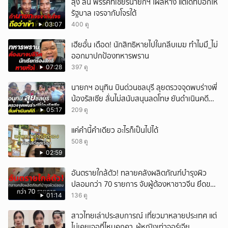
ลุง ลั่น พรรคที่เชียร์นายกฯ โผล่หาง แต่ได้ทีบอกให้
รัฐบาล เจรจากับโจรใต้
03:07
400 ดู
เฮียอั๋น เดือด! นักสิทธิหายไปในกลีบเมฆ ทำไมมึ_ไม่
ออกมาปกป้องทหารพราน
07:28
397 ดู
นายกฯ อนุทิน บินด่วนชลบุรี ลุยตรวจจุดพบร่างพี่
น้องรัสเซีย ลั่นไม่สนับสนุนลดโทษ ยันดำเนินคดี
ถึงที่สุด
05:17
209 ดู
แค่คำนี้คำเดียว อะไรก็เป็นไปได้
508 ดู
02:59
อันตรายใกล้ตัว! ทลายคลังผลิตภัณฑ์บำรุงผิว
ปลอมกว่า 70 รายการ จับผู้ต้องหาชาวจีน ยึดของ
กลางเพียบ
01:14
136 ดู
สาวไทยเล่าประสบการณ์ เที่ยวมาหลายประเทศ แต่
ไม่เคยเจอที่ไหนคุกคา_ผู้หญิงเท่าจอร์เจีย