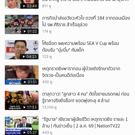
คนของผม จบ!!!
02:49
611 ดู
ภารกิจนำส่งอวัยวะหัวใจ ดวงที่ 184 จากดอนเมือง
ไป รพ.ศิริราช สำเร็จลุล่วง
01:22
174 ดู
โค้ชอ๊อต เผยความพร้อม SEA V Cup พร้อม
ต้อนรับ "บุ๋มบิ๋ม" คัมแบ็ก
04:23
123 ดู
เหตุกราดยิvพารากอน ผู้ป่วยยังรักษาตัวจาก
จิตเวช-เป็นคนดีต่อเนื่อง
01:51
450 ดู
ตาลุกวาว! "ลูกสาว 4 คน" ตัดใจขายมรดกแม่ ก่อน
รู้ราคาจริงยิ่งช็อก! ยอดพุ่งทะลุ 4 ล้าน!
17:33
13,106 ดู
"รัฐบาล" เยียวยาผู้เสียชีวิต เหตุกราดยิง รายละ 1
ล้าน | ทันข่าวเย็น | 2 ส.ค. 69 | NationTV22
05:27
445 ดู