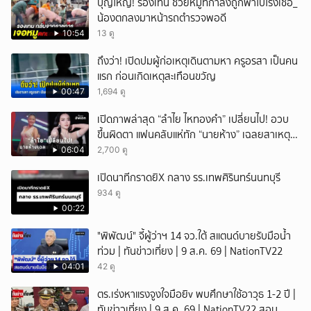
บุญใหญ่! รองเทน ช่วยหมูที่กำลังถูกพาไปโรงเชือ_
น้องตกลงมาหน้ารถตำรวจพอดี
10:54
13 ดู
ถึงว่า! เปิดปมผู้ก่อเหตุเดินตามหา ครูอรสา เป็นคน
แรก ก่อนเกิดเหตุสะเทือนขวัญ
00:47
1,694 ดู
เปิดภาพล่าสุด “ลำไย ไหทองคำ” เปลี่ยนไป! อวบ
ขึ้นผิดตา แฟนคลับแห่ทัก “นายห้าง” เฉลยสาเหตุ
ชัด!
06:04
2,700 ดู
เปิดนาทีกราดยิX กลาง รร.เทพศิรินทร์นนทบุรี
934 ดู
00:22
"พิพัฒน์" จี้ผู้ว่าฯ 14 จว.ใต้ สแตนด์บายรับมือน้ำ
ท่วม | ทันข่าวเที่ยง | 9 ส.ค. 69 | NationTV22
04:01
42 ดู
ตร.เร่งหาแรงจูงใจมือยิv พบศึกษาใช้อาวุธ 1-2 ปี |
ทันข่าวเที่ยง | 9 ส.ค. 69 | NationTV22 สอบ