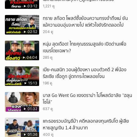
ยกเลิก
03:12
1,221 ดู
ทราย สก๊อต โพสต์ซึ้งย้อนความทรงจำถึงแม่ ยัน
แม้ความอบอุ่นจะหายไป แต่หัวใจยังรักตลอดไป
02:52
204 ดู
หนุ่ม สุดเดือด! ไทยคุณธรรมสูงส่ง เปิดด่านเพื่อ
เขมรโดยเฉพาะ?
04:04
285 ดู
เมีย-คนสนิท วอนผู้ต้องหา มอบตัวคดี 2 พี่น้อง
รัสเซีย เชื่อถูก ขู่ตกกระไดพลอยโจน
15:13
196 ดู
บาส Go Went Go แจงดราม่า ไม่โพสต์อาลัย “ฮลุน
โซโล่”
01:32
637 ดู
แกะรอยรวบบัญชีม้า คดีหลอกลงทุนคริปโต ผู้เสีย
หายสูญเงิน 1.4 ล้านบาท
01:36
400 ดู