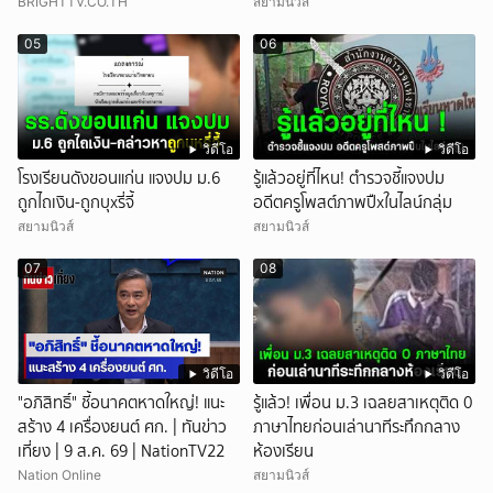
48 นาที
BRIGHTTV.CO.TH
สยามนิวส์
05
06
วิดีโอ
วิดีโอ
โรงเรียนดังขอนแก่น แจงปม ม.6
รู้แล้วอยู่ที่ไหน! ตำรวจชี้แจงปม
ถูกไถเงิน-ถูกบุxรี่จี้
อดีตครูโพสต์ภาพปืxในไลน์กลุ่ม
สยามนิวส์
สยามนิวส์
07
08
วิดีโอ
วิดีโอ
"อภิสิทธิ์" ชี้อนาคตหาดใหญ่! แนะ
รู้แล้ว! เพื่อน ม.3 เฉลยสาเหตุติด 0
สร้าง 4 เครื่องยนต์ ศก. | ทันข่าว
ภาษาไทยก่อนเล่านาทีระทึกกลาง
เที่ยง | 9 ส.ค. 69 | NationTV22
ห้องเรียน
Nation Online
สยามนิวส์