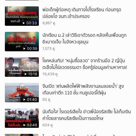
พ่อเด็กผู้ก่อเหตุ เดินทางไปโรงเรียน ก่อนทรุด
ปล่อยโฮ จนท.เข้าประครอง
00:33
6,867 ดู
นักเรียน ม.2 เล่าวิธีเอาตัวรอด หลังเห็นเพื่อนถูก
ยิxบาดเจ็บ ในจังหวะชุลมุน
00:59
1,573 ดู
โชคหล่นทับ! “หนุ่มซื้อลวด” จากร้านมือ 2 ญี่ปุ่น
ตะลึงไม่ใช่ลวดธรรมดา ช็อครู้ซ่อนมูลค่ามหาศาล!
15:18
16,439 ดู
จีนเปิด ‘แท่นผลิตไฟฟ้าพลังงานลมลอยน้ำ’ สูง
เกือบเท่าตึก 110 ชั้น ทนซูเปอร์ไต้ฝุ่น
01:40
63 ดู
นับถือใจ! ไรเดอร์เสียใจ ข่าวพี่น้องรัสเซีย ไม่เก็บเงิน
ค่าโดยสารคนรัสเซียเป็นการขอโทษ
02:48
634 ดู