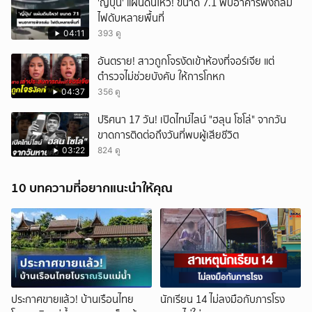
'ญี่ปุ่น' แผ่นดินไหว! ขนาด 7.1 พบอาคารพังถล่ม
ไฟดับหลายพื้นที่
04:11
393 ดู
อันตราย! สาวถูกโจรงัดเข้าห้องที่จอร์เจีย แต่
ตำรวจไม่ช่วยบังคับ ให้การโกหก
04:37
356 ดู
ปริศนา 17 วัน! เปิดไทม์ไลน์ "ฮลุน โซโล่" จากวัน
ขาดการติดต่อถึงวันที่พบผู้เสียชีวิต
03:22
824 ดู
10 บทความที่อยากแนะนำให้คุณ
ประกาศขายแล้ว! บ้านเรือนไทย
นักเรียน 14 ไม่ลงมือกับภารโรง