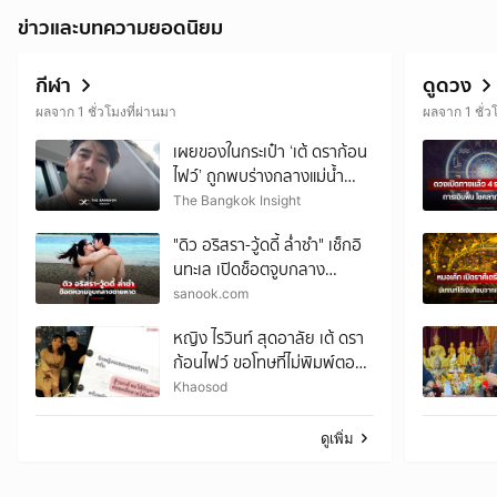
ข่าวและบทความยอดนิยม
กีฬา
ดูดวง
ผลจาก 1 ชั่วโมงที่ผ่านมา
ผลจาก 1 ชั่ว
เผยของในกระเป๋า ‘เต้ ดราก้อน
ไฟว์’ ถูกพบร่างกลางแม่น้ำ
เจ้าพระยา
The Bangkok Insight
"ดิว อริสรา-วู้ดดี้ ล่ำซำ" เช็กอิ
นทะเล เปิดช็อตจูบกลาง
ชายหาดหวานฉ่ำมาก
sanook.com
หญิง ไรวินท์ สุดอาลัย เต้ ดรา
ก้อนไฟว์ ขอโทษที่ไม่พิมพ์ตอบ
ไปตอนนั้น เผย22ปีที่รู้จัก
Khaosod
ดูเพิ่ม