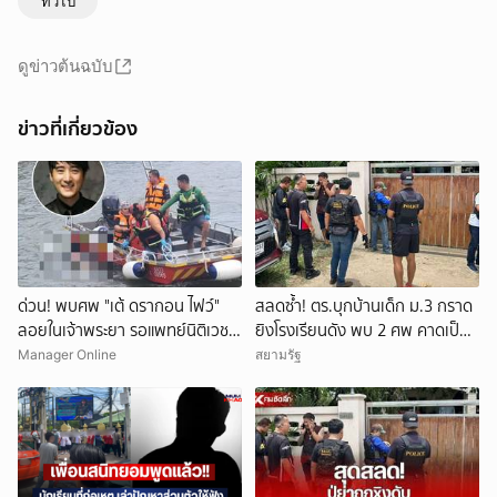
ทั่วไป
ดูข่าวต้นฉบับ
ข่าวที่เกี่ยวข้อง
ด่วน! พบศพ "เต้ ดรากอน ไฟว์"
สลดซ้ำ! ตร.บุกบ้านเด็ก ม.3 กราด
ลอยในเจ้าพระยา รอแพทย์นิติเวช-
ยิงโรงเรียนดัง พบ 2 ศพ คาดเป็น
ตร.มาตรวจสอบ
ปู่-ย่า โดนสังหารก่อนก่อเหตุ
Manager Online
สยามรัฐ