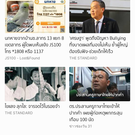
นกหายจากบ้านซ.สาทร 13 แยก 8
‘เศรษฐา’ พูดถึงปัญหา Bullying
เขตสาทร ผู้ใดพบเห็นแจ้ง JS100
ทิ้งบาดแผลที่มองไม่เห็น ย้ำผู้ใหญ่
โทร *1808 หรือ 1137
ต้องรับฟัง-ช่วยเด็กให้เร็ว
JS100 - Lost&Found
THE STANDARD
ไขแสง สุกใส: จารจดไว้ในรอยจำ
ตร.ประสานครูภาษาไทยเข้าให้
ปากคำ เผยผู้ก่อเหตุพกกระสุน
THE STANDARD
เกือบ 100 นัด
ข่าวช่องวัน 31