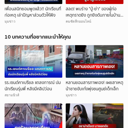
เพื่อนสนิทยอมพูดแล้ว!! นักเรียนที่
สลด! พบร่าง "ปู่-ย่า" ของผู้ก่อ
ก่อเหตุ เล่าปัญหาส่วนตัวให้ฟัง
เหตุกราดยิง ถูกยิงดับภายในบ้าน
พัก
มุมข่าว
คมชัดลึกออนไลน์
10 บทความที่อยากแนะนำให้คุณ
รร.เซนต์คาเบรียล แถลงการณ์ ปม
หลานยอมสารภาพเอง! เผยสาเหตุ
นักเรียนรุ่นพี่ หลังมีคลิปว่อน
น้าชายขับเก๋งพุ่งชนศูนย์เด็กเล็ก
สยามนิวส์
มุมข่าว