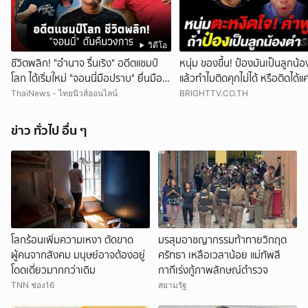
วิดีโอ
ชีวิตพลิก! "อำนาจ รื่นเริง" อดีตแชมป์
หนุ่ม ของขึ้น! ป๋องมันเป็นลูกน
โลก ได้เริ่มใหม่ "จอนนี่มือปราบ" ยื่นมือ
แล้วทำไมติดคุกไม่ได้ หรือติดได้แ
ช่วย ดันขึ้นแท่นครูมวย
สา คนจน
ThaiNews - ไทยนิวส์ออนไลน์
BRIGHTTV.CO.TH
ข่าว ทั่วไป อื่น ๆ
โลกร้อนเพิ่มความเหงา ตัดขาด
มรสุมอาชญากรรมท้าทายวิกฤต
ผู้คนจากสังคม มนุษย์อาจต้องอยู่
ศรัทธา เหลือเวลาน้อย แม่ทัพสี
โดดเดี่ยวมากกว่าเดิม
กากีเร่งกู้ภาพลักษณ์ตำรวจ
TNN ช่อง16
สยามรัฐ