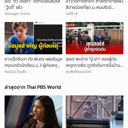
ลือ! “ดิว อริสรา” จดทะเบียนสมรส
ฉาววงการศึกษา! ศาสตราจารย์ผิว
“วู้ดดี้” แล้ว
สีอายุน้อยที่สุด ม.เคมบริดจ์
ประกาศลาออกหลังเผชิญข้อกล่าว
Manager Online
เดลินิวส์
หาคัดลอกผลงาน
ชาวเน็ตจับตา ดัง พันกร เผยข้อมูล
สลด! พบร่าง "ปู่-ย่า" ของผู้ก่อ
ครอบครัวนักเรียน ม.3 ผู้ก่อเหตุ
เหตุกราดยิง ถูกยิงดับภายในบ้าน
และที่มาอาวุธ
พัก
KaaZip บันเทิง
คมชัดลึกออนไลน์
ล่าสุดจาก Thai PBS World