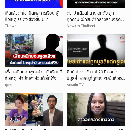
เห็นแล้วตกใจ เปิดผลการเรียน ผู้
ดราม่าเดือด! นางเอกดัง ถูก
ก่อเหตุ รร.ดัง ช่วงชั้น ม.2
คุกคามหนักรุมด่ากลางลานจอดรถ
(ข่าวต่างประเทศ)
TNews
News In Thailand
ยกเลิก
เพื่อนสนิทยอมพูดแล้ว!! นักเรียนที่
ศิษย์เก่ารร.ดัง แฉ! 20 ปีก่อนโด
ก่อเหตุ เล่าปัญหาส่วนตัวให้ฟัง
นบูลลี่ เผยครูที่ถูกยิงเคยยืนหัวเราะ
ใส่
มุมข่าว
Amarin TV