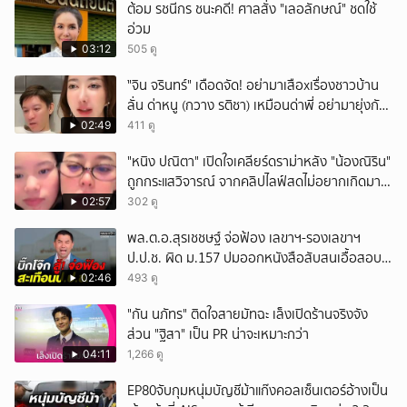
ต้อม รชนีกร ชนะคดี! ศาลสั่ง "เลอลักษณ์" ชดใช้
อ่วม
03:12
505 ดู
ั่"จิน จรินทร์" เดือดจัด! อย่ามาเสือxเรื่องชาวบ้าน
ลั่น ด่าหนู (กวาง รติชา) เหมือนด่าพี่ อย่ามายุ่งกับ
คนของผม จบ!!!
02:49
411 ดู
"หนิง ปณิตา" เปิดใจเคลียร์ดราม่าหลัง "น้องณิริน"
ถูกกระแสวิจารณ์ จากคลิปไลฟ์สดไม่อยากเกิดมา
หน้าเหมือนพ่อ
02:57
302 ดู
พล.ต.อ.สุรเชชษฐ์ จ่อฟ้อง เลขาฯ-รองเลขาฯ
ป.ป.ช. ผิด ม.157 ปมออกหนังสือสับสนเอื้อสอบ
คดีซ้ำซ้อน
02:46
493 ดู
"กัน นภัทร" ติดใจสายมัทฉะ เล็งเปิดร้านจริงจัง
ส่วน "ฐิสา" เป็น PR น่าจะเหมาะกว่า
04:11
1,266 ดู
EP80จับกุมหนุ่มบัญชีม้าแก๊งคอลเซ็นเตอร์อ้างเป็น