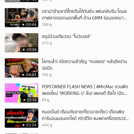
ยกเลิก
ดราม่าข้ามชาติไทยจีนโต้กันยับ แฟนคลับจีน โดนส
ตาฟลากออกนอกพื้นที่ ด้าน GMM ร่อนจดหมาย
แถลง
03:44
399 ดู
สรุปม้วนเดียวจบ "โนว์เบลล์"
373 ดู
05:36
โลกระส่ำ! เปิดความสำคัญ “ทะเลแดง” หลังอิหร่าน
จ่อปิด
04:43
763 ดู
POPCORNER FLASH NEWS | #MicMac ชวนฟัง
เพลงใหม่ 'WORKING U' ลั่น! เพลงดี ฮีลใจ เปิด
ฟังได้ทุกสถานการณ์
01:10
65 ดู
หมอเบ็นซ์ เตือนภัยสายเที่ยวฉายเดี่ยว เตือนพิษ
คาร์บอนมอนอกไซด์ คร่าชีวิต แนะพกเครื่องตรวจ
วัดติดตัว
02:34
444 ดู