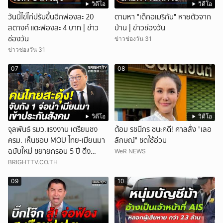
วิดีโอ
วิดีโอ
วันนี้ไข่ไก่ปรับขึ้นอีกฟองละ 20
ตามหา "เด็กอเมริกัน" หายตัวจาก
สตางค์ แตะฟองละ 4 บาท | ข่าว
บ้าน | ข่าวช่องวัน
ช่องวัน
ข่าวช่องวัน 31
ข่าวช่องวัน 31
07
08
วิดีโอ
วิดีโอ
จุลพันธ์ รมว.แรงงาน เตรียมชง
ต้อม รชนีกร ชนะคดี! ศาลสั่ง "เลอ
ครม. เห็นชอบ MOU ไทย-เมียนมา
ลักษณ์" ชดใช้อ่วม
ฉบับใหม่ ขยายกรอบ 5 ปี ดึง
WeR NEWS
แรงงานเข้าระบบ
BRIGHTTV.CO.TH
09
10