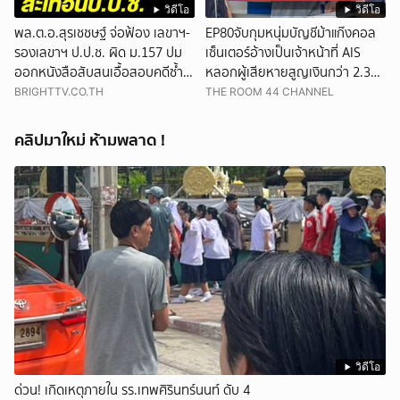
วิดีโอ
วิดีโอ
พล.ต.อ.สุรเชชษฐ์ จ่อฟ้อง เลขาฯ-
EP80จับกุมหนุ่มบัญชีม้าแก๊งคอล
รองเลขาฯ ป.ป.ช. ผิด ม.157 ปม
เซ็นเตอร์อ้างเป็นเจ้าหน้าที่ AIS
ออกหนังสือสับสนเอื้อสอบคดีซ้ำ
หลอกผู้เสียหายสูญเงินกว่า 2.3
ซ้อน
ล้านบาท
BRIGHTTV.CO.TH
THE ROOM 44 CHANNEL
คลิปมาใหม่ ห้ามพลาด !
วิดีโอ
ด่วน! เกิดเหตุภายใน รร.เทพศิรินทร์นนท์ ดับ 4