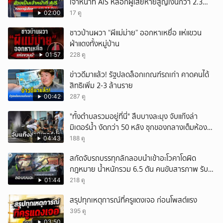
เจ้าหน้าที่ AIS หลอกผู้เสียหายสูญเงินกว่า 2.3
ล้านบาท
02:00
17 ดู
ชาวบ้านผวา “ผีแม่ม่าย” ออกหาเหยื่อ แห่แขวน
ผ้าแดงทั้งหมู่บ้าน
01:57
228 ดู
ข่าวดีมาแล้ว! รัฐปลดล็อกเกณฑ์รถเก่า คาดคนได้
สิทธิเพิ่ม 2-3 ล้านราย
00:42
287 ดู
"ทั้งตำบลรวมอยู่ที่นี่" สืบบางละมุง จับแก๊งล่า
มิเตอร์น้ำ งัดกว่า 50 หลัง ซุกของกลางเต็มห้อง
สารภาพขายหาเงินซื้อยา จ.ชลบุรี
04:43
188 ดู
สกัดจับรถบรรทุกลักลอบนำเข้าอะโวคาโดผิด
กฎหมาย น้ำหนักรวม 6.5 ตัน คนขับสารภาพ รับ
ค่าจ้างเที่ยวละ 5,000 บาท
01:44
218 ดู
สรุปทุกเหตุการณ์ที่ครูแดงเจอ ก่อนโพสต์แรง
395 ดู
03:50