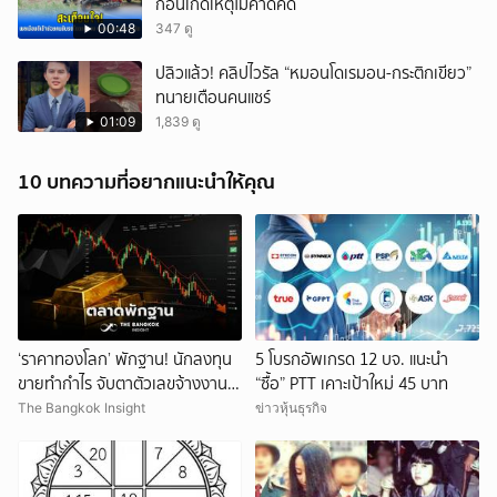
ก่อนเกิดเหตุไม่คาดคิด
00:48
347 ดู
ปลิวแล้ว! คลิปไวรัล “หมอนโดเรมอน-กระติกเขียว”
ทนายเตือนคนแชร์
01:09
1,839 ดู
10 บทความที่อยากแนะนำให้คุณ
‘ราคาทองโลก’ พักฐาน! นักลงทุน
5 โบรกอัพเกรด 12 บจ. แนะนำ
ขายทำกำไร จับตาตัวเลขจ้างงาน
“ซื้อ” PTT เคาะเป้าใหม่ 45 บาท
สหรัฐ
The Bangkok Insight
ข่าวหุ้นธุรกิจ