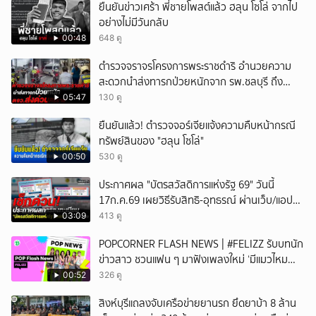
ยืนยันข่าวเศร้า พี่ชายโพสต์แล้ว ฮลุน โซโล่ จากไป
อย่างไม่มีวันกลับ
00:48
648 ดู
ตำรวจจราจรโครงการพระราชดำริ อำนวยความ
สะดวกนำส่งทารกป่วยหนักจาก รพ.ชลบุรี ถึง
รพ.ศิริราช
05:47
130 ดู
ยืนยันแล้ว! ตำรวจจอร์เจียแจ้งความคืบหน้ากรณี
ทรัพย์สินของ "ฮลุน โซโล่"
00:50
530 ดู
ประกาศผล "บัตรสวัสดิการแห่งรัฐ 69" วันนี้
17ก.ค.69 เผยวิธีรับสิทธิ-อุทธรณ์ ผ่านเว็บ/แอป
เป๋าตัง/ทางรัฐ
03:09
413 ดู
POPCORNER FLASH NEWS | #FELIZZ รับบทนัก
ข่าวสาว ชวนแฟน ๆ มาฟังเพลงใหม่ ‘มีแมวไหม
(Catch Me If You Can)’
00:52
326 ดู
สิงห์บุรีแถลงจับเครือข่ายยานรก ยึดยาบ้า 8 ล้าน