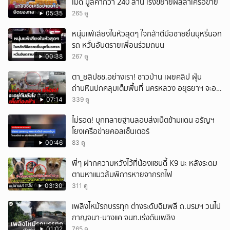
เม็ด มูลค่ากว่า 240 ล้าน เร่งขยายผลล่าเครือข่าย
05:35
265 ดู
หนุ่มแพ้เสียงในหัวสุดๆ ใจกล้าตีมือชายยื่นบุหรี่นอก
รถ หวั่นอันตรายเพื่อนร่วมถนน
00:38
267 ดู
ตา_ยสิปชช.อย่างเรา! ชาวบ้าน เผยคลิป ฝุ่น
ถ่านหินปกคลุมเต็มพื้นที่ นครหลวง อยุธยาฯ จะอยู่
กันยังไง
07:14
339 ดู
ไม่รอด! บุกทลายฐานลอบส่งเน็ตข้ามแดน อรัญฯ
โยงเครือข่ายคอลเซ็นเตอร์
00:46
83 ดู
พี่ๆ ฝากความหวังไว้ที่น้องแซนดี้ K9 นะ หลังระดม
ตามหาแมวส้มพิการหายจากรถไฟ
03:30
311 ดู
เพลิงไหม้รถบรรทุก ต่างระดับฉิมพลี ถ.บรมฯ วนไป
กาญจนา-บางแค จนท.เร่งดับเพลิง
01:02
765 ดู