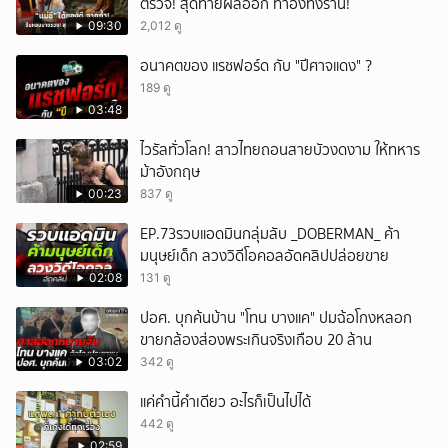
ตรวจ! สุดท้ายผลออก ทำอึ้งทั้งร้าน!
09:30
2,012 ดู
อนาคตของ แรชฟอร์ด กับ "ปีศาจแดง" ?
189 ดู
03:48
ไวรัลทั่วโลก! สาวไทยถอนสายบัวงดงาม ให้ทหาร
ม้าอังกฤษ
00:23
837 ดู
EP.73รวบแอดมินกลุ่มลับ _DOBERMAN_ ค้า
มนุษย์เด็ก ลวงวิดีโอคอลอัดคลิปปล่อยขาย
02:08
131 ดู
ปอศ. บุกค้นบ้าน "โทน บางแค" ปมฉ้อโกงหลอก
ขายกล้องส่องพระเกินจริงเกือบ 20 ล้าน
03:02
342 ดู
แค่คำนี้คำเดียว อะไรก็เป็นไปได้
442 ดู
02:59