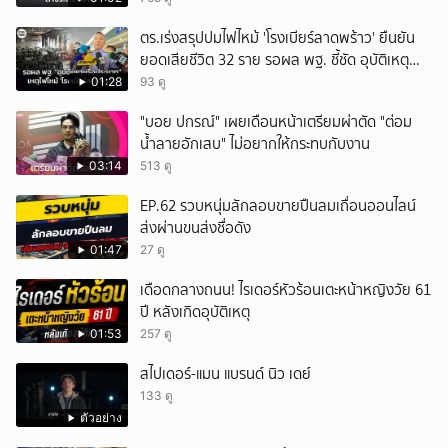
ตร.เร่งสรุปปมไฟไหม้ 'โรงเบียร์ลาดพร้าว' ยืนยัน
ยอดเสียชีวิต 32 ราย รอผล พฐ. ชี้ชัด อุบัติเหตุ
หรือประมาท
01:28
93 ดู
"บอย ปกรณ์" เผยเดือนหน้าเตรียมผ่าตัด "ต่อม
น้ำลายอักเสบ" ไม่อยากให้กระทบกับงาน
03:14
513 ดู
EP.62 รวบหนุ่มลักลอบขายปืนลมเถื่อนออนไลน์
ส่งผ่านขนส่งชื่อดัง
01:47
27 ดู
เดือดกลางถนน! ไรเดอร์หัวร้อนเตะหน้าหญิงวัย 61
ปี หลังเกิดอุบัติเหตุ
01:53
257 ดู
สไปเดอร์-แมน แบรนด์ นิว เดย์
133 ดู
ตัวอย่าง