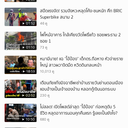
สปีดแรงจัด! รวมจังหวะหลุดโค้ง-ชนหนัก ศึก BRIC
Superbike สนาม 2
01:52
46 ดู
ไฟไหม้อาคาร ใกล้เคียงวัดโพธิ์แก้ว ซอยพระราม 2
ซอย 1
01:10
73 ดู
หมามีนาย! แฉ “ไอ้ป๋อง” เด็กตร.ถือหาง หัวจ่ายราย
ใหญ่ สาวผวาจิตมืด หวิดดินกลบหน้า
18:59
10,013 ดู
เตือนภัยแก๊งมิจฉาชีพเช่าบ้านรายวันย่านดอนเมือง
แอบอ้างเป็นเจ้าของบ้าน หลอกกู้เงินนอกระบบ
02:52
230 ดู
ไม่สลด! เปิดโพสต์ล่าสุด “ไอ้ป๋อง” ก่อเหตุดับ 5
ชีวิต หลุดอาการนอนคุกคืนแรก รู้เลยเป็นยังไง?
10:50
680 ดู