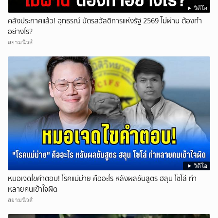
วิดีโอ
คลังประกาศแล้ว! อุทธรณ์ บัตรสวัสดิการแห่งรัฐ 2569 ไม่ผ่าน ต้องทำ
อย่างไร?
สยามนิวส์
วิดีโอ
หมอเจดไขคำตอบ! โรคแม่ม่าย คืออะไร หลังผลชันสูตร ฮลุน โซโล่ ทำ
หลายคนเข้าใจผิด
สยามนิวส์