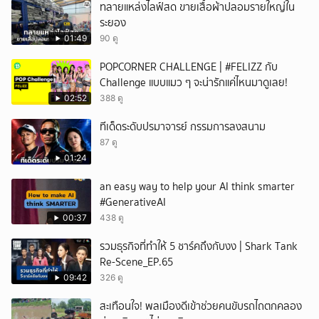
ทลายแหล่งไลฟ์สด ขายเสื้อผ้าปลอมรายใหญ่ใน
ระยอง
01:49
90 ดู
POPCORNER CHALLENGE | #FELIZZ กับ
Challenge แบบแมว ๆ จะน่ารักแค่ไหนมาดูเลย!
02:52
388 ดู
ทีเด็ดระดับปรมาจารย์ กรรมการลงสนาม
87 ดู
01:24
an easy way to help your AI think smarter
#GenerativeAI
00:37
438 ดู
รวมธุรกิจที่ทำให้ 5 ชาร์คถึงกับงง | Shark Tank
Re-Scene_EP.65
09:42
326 ดู
สะเทือนใจ! พลเมืองดีเข้าช่วยคนขับรถไถตกคลอง