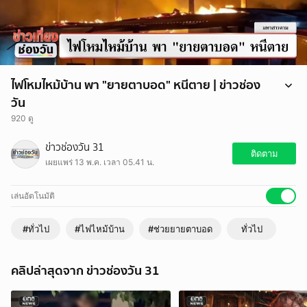
ไฟโหมไหม้บ้าน พา "ยายตาบอด" หนีตาย | ข่าวช่อง
วัน
920 ดู
ระทึกกลางดึก เพลิงไหม้บ้านคุณยายวัย 80 ปี ที่ จ.มหาสารคาม ชาวบ้าน
ข่าวช่องวัน 31
ช่วยกันลากสายยางฉีดน้ำสกัดไฟ ขณะที่หลานชายรีบเข้าอุ้มคุณยายซึ่ง
ติดตาม
เผยแพร่ 13 พ.ค. เวลา 05.41 น.
ตาบอดทั้งสองข้างหนีตายออกมาจอย่างหวุดหวิด
เล่นอัตโนมัติ
#ทั่วไป
#ไฟไหม้บ้าน
#ช่วยยายตาบอด
ทั่วไป
คลิปล่าสุดจาก ข่าวช่องวัน 31