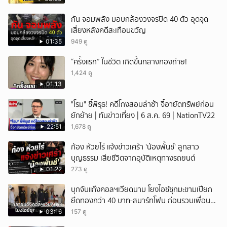
กัน จอมพลัง มอบกล้องวงจรปิด 40 ตัว อุดจุด
เสี่ยงหลังคดีสะเทือนขวัญ
01:35
949 ดู
“ครั้งแรก” ในชีวิต เกิดขึ้นกลางกองถ่าย!
1,424 ดู
01:13
"โรม" ชี้พิรุธ! คดีโกงสอบล่าช้า จี้อายัดทรัพย์ก่อน
ยักย้าย | ทันข่าวเที่ยง | 6 ส.ค. 69 | NationTV22
22:51
1,678 ดู
ก้อง ห้วยไร่ แจ้งข่าวเศร้า 'น้องพั้นช์' ลูกสาว
บุญธรรม เสียชีวิตจากอุบัติเหตุทางรถยนต์
01:22
273 ดู
บุกจับแก๊งคอลฯเวียดนาม โยงไอซ์ซุกมะขามเปียก
ยึดทองกว่า 40 บาท-สมาร์ทโฟน ก่อนรวบเพื่อน
ร่วมทีมหอบเงิน 1.5 แสนติดสินบนคาโรงพัก
03:16
157 ดู