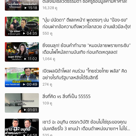
ตะลึงไม่ใช่ลวดธรรมดา ช็อครู้ซ่อนมูลค่ามหาศาล!
15:18
16,328 ดู
"บุ๋ม ปนัดดา" ตีแสกหน้า! พูดตรงๆ ปม "ป๋อง-ธง"
ก่อนฝากข้อความถึงพวกโลกสวย อ่านแล้วมีสะดุ้ง!
04:35
550 ดู
ยิ่งขนลุก! ย้อนคำทำนาย “หมอปลายพรายกระซิบ”
เตือนไฟไหม้สถานบันเทิง ก่อนเกิดเหตุสลด!
11:02
1,064 ดู
เปิดผลนิด้าโพล! คนร่วม "ไทยช่วยไทย พลัส" คิด
อย่างไรกับรัฐบาลหลังได้รับสิทธิ์
00:49
274 ดู
สิ่งที่คิด vs สิ่งที่เป็น 55555
109 ดู
01:01
เชาว์ ฉะ อนุทิน ตรรกะวิบัติ! ย้อนไม่ใช่ธุระของคุณ
ปมเคลียร์ใจ 3 แกนนำ เตือนตำแหน่งนายกฯ ไม่ใช่
เรื่องในครอบครัว
04:58
535 ดู