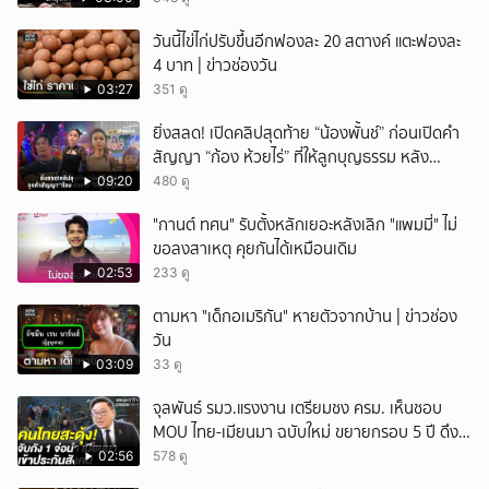
วันนี้ไข่ไก่ปรับขึ้นอีกฟองละ 20 สตางค์ แตะฟองละ
4 บาท | ข่าวช่องวัน
03:27
351 ดู
ยิ่งสลด! เปิดคลิปสุดท้าย “น้องพั้นช์” ก่อนเปิดคำ
สัญญา “ก้อง ห้วยไร่” ที่ให้ลูกบุญธรรม หลัง
ลาโลก!
09:20
480 ดู
"กานต์ ทศน" รับตั้งหลักเยอะหลังเลิก "แพมมี่" ไม่
ขอลงสาเหตุ คุยกันได้เหมือนเดิม
02:53
233 ดู
ตามหา "เด็กอเมริกัน" หายตัวจากบ้าน | ข่าวช่อง
วัน
03:09
33 ดู
จุลพันธ์ รมว.แรงงาน เตรียมชง ครม. เห็นชอบ
MOU ไทย-เมียนมา ฉบับใหม่ ขยายกรอบ 5 ปี ดึง
แรงงานเข้าระบบ
02:56
578 ดู