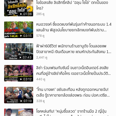
ไขข้อสงสัย ลิขสิทธิ์คลิป “ฮลุน โซโล่” ตกเป็นของ
ใคร?
01:36
285 ดู
หมอวรงค์ ชี้ยอดแบงก์พันรุ่นเก่าค้างนอกระบบ 1.4
แสนล้าน พิสูจน์นโยบายยกเลิกแบงก์พันปราบ
ธุรกิจสีเทา
03:15
578 ดู
ฟ้าผ่า60ชีวิต! พนักงานร้านชาบูดัง โดนลอยแพ
ปิดสาขาหนี เงินเดือนหาย แถมหักประกันสังคม 11
เดือนแต่ไม่ส่ง?
07:43
2,441 ดู
ลิซ่า ร่วมเฟรมกับซันนี่ จนชาวเน็ตอินเตอร์ สงสัย
คนที่อยู่ข้างลิซ่าคือใคร เจอชาวเน็ตไทยปั่นประวัติ
ชายคนนี้ไม่ธรรมดา
03:12
440 ดู
“โทน บางแค” ขยับสะเทือน หลังถูกออกหมายจับ!
ตะลึง รู้ราคาขายกล้องส่องพระ ก่อน ปอศ.เตรียม
บุกรวบ?
07:19
328 ดู
โชคหล่นทับ! “หนุ่มซื้อลวด” จากร้านมือ 2 ญี่ปุ่น