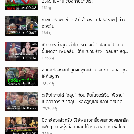
2569 ไม่ผ่าน ต้องทำอย่างไร?
00:33
151 ดู
ชายนอร์เวย์อยู่วัด 2 ปี อ้างพาสปอร์ตหาย | ข่าว
ช่องวัน
03:07
184 ดู
เปิดภาพล่าสุด “ลำไย ไหทองคำ” เปลี่ยนไป! อวบ
ขึ้นผิดตา แฟนคลับแห่ทัก “นายห้าง” เฉลยสาเหตุ
ชัด!
06:04
1,568 ดู
จบทุกข้อสงสัย! ทูตจีนพูดแล้ว กรณีข่าว ส่งอาวุธ
ให้กัมพูชา
00:29
9,152 ดู
ตะลึง! รายได้ “ฮลุน” ก่อนเสียในจอร์เจีย “พี่ชาย”
เปิดอาการ “ย่าฮลุน” หลังสูญเสียหลานอภิชาต
บุตร!
07:22
29,368 ดู
ปิดกล้องแล้วครับ ซีรีส์พระเอกเรื่องแรกของแพทริค
แฟนๆ ขอ พรุ่งนี้ออนเลยได้ไหม ล่าสุดเคาะชื่อไทย
แล้ว
03:00
348 ดู