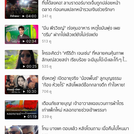
ทิ้งได้ลงคอ! ลาบราดอร์บาดเจ็บถูกปล่อยหน้า
ตลาด ก่อนคนแปลกหน้ารวมเงินช่วยรักษา
04:00
341 ดู
"มีน พีรวิชญ์" เร่งคุมอาหาร เหตุไขมันพุ่ง เผย
"ดรีม" ฝากไข่แล้วแต่ยังไม่เร่งแต่ง
02:34
513 ดู
ใครจะคิดว่า "ศรีริต้า เจนเซ่น" ที่หลายคนคุ้นภาพ
ลักษณ์สวยสง่า เรียบร้อย จะมีมุมโบ๊ะบ๊ะและโก๊ะๆ ให้
ได้อมยิ้มเหมือนกัน งานนี้ทำเอาแฟนๆ ทั้งเอ็นดูทั้ง
00:25
535 ดู
หัวเราะ
ยิ่งหดหู่! เปิดอายุจริง “น้องพั๊นซ์“ ลูกบุญธรรม
“ก้อง ห้วยไร่” หลังโพสต์ช็อกกลางดึก ทำใจหาย!
10:30
706 ดู
เตือนภัยสายบุญ! เจ้าอาวาสแฉขบวนการผ้าไตร
เก่าแพ็กใหม่ หลอกขายช่วงเข้าพรรษา
01:19
339 ดู
โทน บางแค ตอบแล้ว หลังโดนถาม เมื่อคืนไปไหนมา