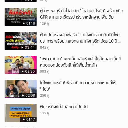
ผู้ว่าฯ ชลบุรี นำไว้อาลัย "ไดอานา-โรมัน" พร้อมเปิด
GPR สแกนเขาชีจรรย์ เร่งหาหลักฐานเพิ่มเติม
01:16
129 ดู
ฝ่ายปกครองจับพ่อรับจ้างแจ้งเกิดสวมสิทธิที่ไชย
ปราการ พร้อมแถลงทลายแก๊งทุจริต บัตร 10 ปี ที่
แม่สอด
03:44
842 ดู
"แพท ณปภา" เผยเด็กกลับหัวแล้วใกล้คลอดเต็มที
หมอบอกน้องตัวเล็กให้เพิ่มน้ำหนัก
02:30
993 ดู
ไม่ใช่แหวนหมั้น! พิธา เปิดความหมายแหวนที่ให้
"ก้อย"
02:08
256 ดู
ฟีเจอร์นี้จะไม่ลับอีกต่อไปปปป
165 ดู
01:17