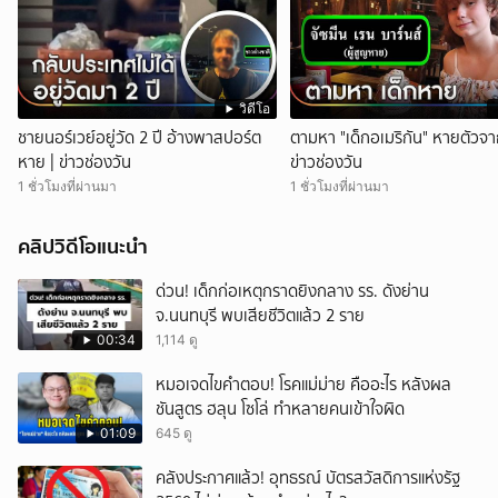
วิดีโอ
ชายนอร์เวย์อยู่วัด 2 ปี อ้างพาสปอร์ต
ตามหา "เด็กอเมริกัน" หายตัวจา
หาย | ข่าวช่องวัน
ข่าวช่องวัน
1 ชั่วโมงที่ผ่านมา
1 ชั่วโมงที่ผ่านมา
คลิปวิดีโอแนะนำ
ด่วน! เด็กก่อเหตุกราดยิงกลาง รร. ดังย่าน
จ.นนทบุรี พบเสียชีวิตแล้ว 2 ราย
00:34
1,114 ดู
หมอเจดไขคำตอบ! โรคแม่ม่าย คืออะไร หลังผล
ชันสูตร ฮลุน โซโล่ ทำหลายคนเข้าใจผิด
01:09
645 ดู
คลังประกาศแล้ว! อุทธรณ์ บัตรสวัสดิการแห่งรัฐ