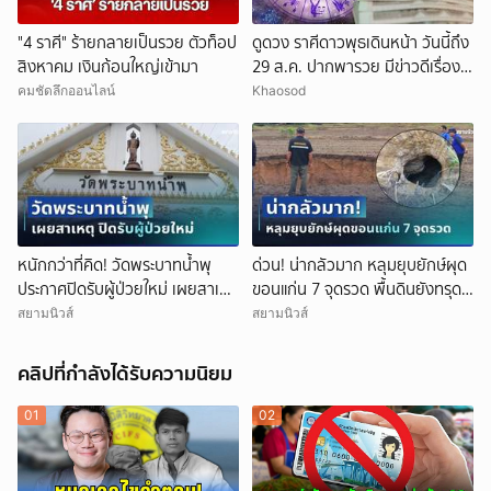
"4 ราศี" ร้ายกลายเป็นรวย ตัวท็อป
ดูดวง ราศีดาวพุธเดินหน้า วันนี้ถึง
สิงหาคม เงินก้อนใหญ่เข้ามา
29 ส.ค. ปากพารวย มีข่าวดีเรื่อง
เงิน-ค้าขาย
คมชัดลึกออนไลน์
Khaosod
หนักกว่าที่คิด! วัดพระบาทน้ำพุ
ด่วน! น่ากลัวมาก หลุมยุบยักษ์ผุด
ประกาศปิดรับผู้ป่วยใหม่ เผยสาเหตุ
ขอนแก่น 7 จุดรวด พื้นดินยังทรุด
สุดสะเทือนใจ
ไม่หยุด ชาวบ้านผวาหนัก
สยามนิวส์
สยามนิวส์
คลิปที่กำลังได้รับความนิยม
01
02