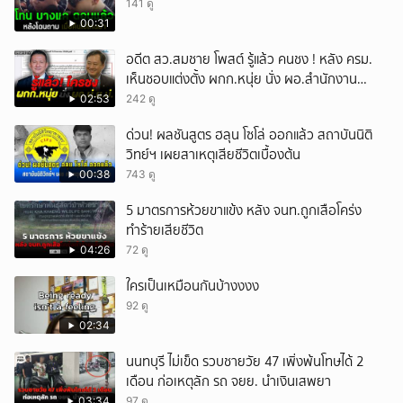
141 ดู
00:31
อดีต สว.สมชาย โพสต์ รู้แล้ว คนชง ! หลัง ครม.
เห็นชอบแต่งตั้ง ผกก.หนุ่ย นั่ง ผอ.สำนักงาน
ป.ย.ป.
02:53
242 ดู
ด่วน! ผลชันสูตร ฮลุน โซโล่ ออกแล้ว สถาบันนิติ
วิทย์ฯ เผยสาเหตุเสียชีวิตเบื้องต้น
00:38
743 ดู
5 มาตรการห้วยขาแข้ง หลัง จนท.ถูกเสือโคร่ง
ทำร้ายเสียชีวิต
04:26
72 ดู
ใครเป็นเหมือนกันบ้างงงง
92 ดู
02:34
นนทบุรี ไม่เข็ด รวบชายวัย 47 เพิ่งพ้นโทษได้ 2
เดือน ก่อเหตุลัก รถ จยย. นำเงินเสพยา
03:34
97 ดู