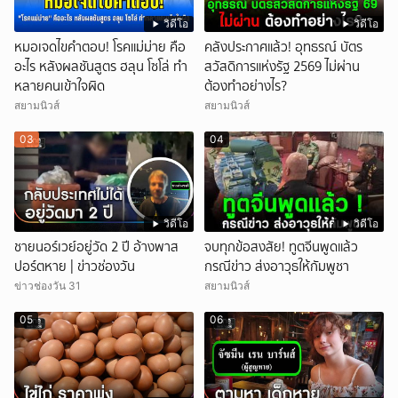
วิดีโอ
วิดีโอ
หมอเจดไขคำตอบ! โรคแม่ม่าย คือ
คลังประกาศแล้ว! อุทธรณ์ บัตร
อะไร หลังผลชันสูตร ฮลุน โซโล่ ทำ
สวัสดิการแห่งรัฐ 2569 ไม่ผ่าน
หลายคนเข้าใจผิด
ต้องทำอย่างไร?
สยามนิวส์
สยามนิวส์
03
04
วิดีโอ
วิดีโอ
ชายนอร์เวย์อยู่วัด 2 ปี อ้างพาส
จบทุกข้อสงสัย! ทูตจีนพูดแล้ว
ปอร์ตหาย | ข่าวช่องวัน
กรณีข่าว ส่งอาวุธให้กัมพูชา
ข่าวช่องวัน 31
สยามนิวส์
05
06