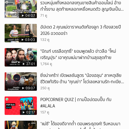
รวบหนุ่มแก๊งหลอกลงทุนขายสินค้าออนไลน์ อ้าง
กำไรงาม สุดท้ายหลอกเหยื่อหมดตัว สูญเงินเป็น
แสนบาท ยังให้การปฏิเสธ
04:07
71 ดู
อัปเดต 2 คุณแม่ดาราคนดังท้องลูก 3 ท้องสวยปี
2026 อวดออร่า
03:03
132 ดู
"บิณฑ์ บรรลือฤทธิ์" ยอมพูดแล้ว ข่าวลือ "ใหม่
เจริญปุระ" เอาคุณแม่มาฝากบ้านสุขสุดท้าย
27:01
1,764 ดู
ยิ่งน่าเศร้า! เปิดผลชันสูตร "น้องฮลุน" สาเหตุเสีย
ชีวิตแท้จริง ด้าน "คุณย่า" โชว์เลขหลานรัก-ทะเบียน
รถเคลื่อนร่าง!
09:07
250 ดู
POPCORNER QUIZ | ถามป็อปตอบปั๊บ กับ
#ALALA
02:17
157 ดู
“แม่ชี” ได้ของดีจากถ้ำ ตอนพระธุดงค์! รีบหอบมา