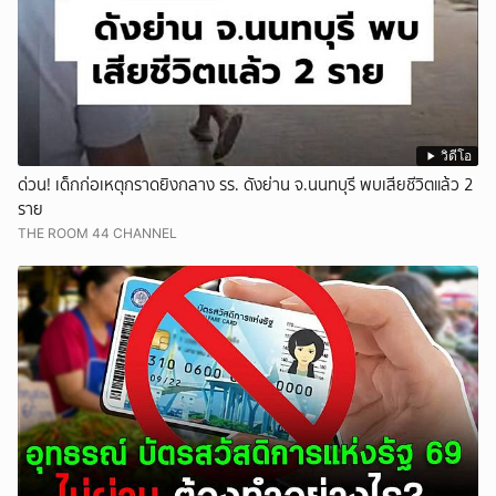
วิดีโอ
ด่วน! เด็กก่อเหตุกราดยิงกลาง รร. ดังย่าน จ.นนทบุรี พบเสียชีวิตแล้ว 2
ราย
THE ROOM 44 CHANNEL