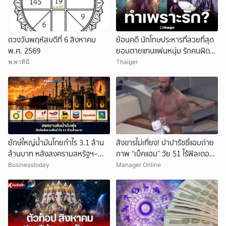
ดวงวันพฤหัสบดีที่ 6 สิงหาคม
ย้อนคดี นักโทษประหารที่สวยที่สุด
พ.ศ. 2569
ยอมตายแทนแฟนหนุ่ม รักคนผิด
ชีวิตดิ่งเหว
พ.พาทินี
Thaiger
ยักษ์ใหญ่น้ำมันโกยกำไร 3.1 ล้าน
สังขารไม่เที่ยง! ปาปารัซซี่แอบถ่าย
ล้านบาท หลังสงครามสหรัฐฯ–
ภาพ “เบ็คแฮม” วัย 51 ไร้ฟิลเตอร์
อิหร่านดันราคาพลังงานพุ่ง
เผยให้เห็นผมบาง-ศีรษะล้าน
Businesstoday
Manager Online