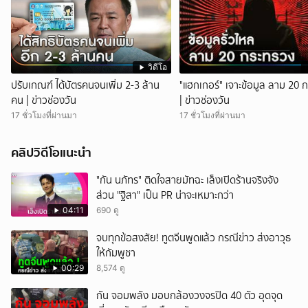
วิดีโอ
ปรับเกณฑ์ ได้บัตรคนจนเพิ่ม 2-3 ล้าน
"แฮกเกอร์" เจาะข้อมูล ลาม 20 
คน | ข่าวช่องวัน
| ข่าวช่องวัน
17 ชั่วโมงที่ผ่านมา
17 ชั่วโมงที่ผ่านมา
คลิปวิดีโอแนะนำ
"กัน นภัทร" ติดใจสายมัทฉะ เล็งเปิดร้านจริงจัง
ส่วน "ฐิสา" เป็น PR น่าจะเหมาะกว่า
04:11
690 ดู
จบทุกข้อสงสัย! ทูตจีนพูดแล้ว กรณีข่าว ส่งอาวุธ
ให้กัมพูชา
00:29
8,574 ดู
กัน จอมพลัง มอบกล้องวงจรปิด 40 ตัว อุดจุด