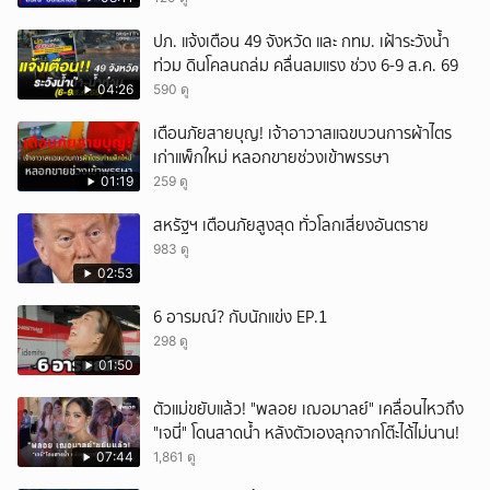
ปภ. แจ้งเตือน 49 จังหวัด และ กทม. เฝ้าระวังน้ำ
ท่วม ดินโคลนถล่ม คลื่นลมแรง ช่วง 6-9 ส.ค. 69
04:26
590 ดู
เตือนภัยสายบุญ! เจ้าอาวาสแฉขบวนการผ้าไตร
เก่าแพ็กใหม่ หลอกขายช่วงเข้าพรรษา
01:19
259 ดู
สหรัฐฯ เตือนภัยสูงสุด ทั่วโลกเสี่ยงอันตราย
983 ดู
02:53
6 อารมณ์? กับนักแข่ง EP.1
298 ดู
01:50
ตัวแม่ขยับแล้ว! "พลอย เฌอมาลย์" เคลื่อนไหวถึง
"เจนี่" โดนสาดน้ำ หลังตัวเองลุกจากโต๊ะได้ไม่นาน!
07:44
1,861 ดู