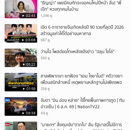
"ธัญญ่า" เผยมีคนทักจะเจอคนใหม่ปีหน้า ลั่น! "พี่
เป๊ก" หวงทุกคนในบ้าน
02:45
1,296 ดู
เปิด 6 ดาราชายจีนเกิดหลังปี 90 รวยที่สุดปี 2026
สร้างมูลค่าให้ได้อย่างมหาศาล
03:08
687 ดู
ว่านไฉ โพสต์ขอโทษหลังแจ้งข่าว "ฮลุน โซโล่"
592 ดู
01:22
ศาลพิพากษา ยกฟ้อง "แอม ไซยาไนด์" คดีวางยา
เพื่อนสนิทล้างหนี้ เหตุพยานหลักฐานไม่เพียงพอ
01:56
258 ดู
จับตา "มิน อ่อง หล่าย" ใช้ไทยฟื้นภาพการทูต | ทัน
ข่าวเย็น | 6 ส.ค. 69 | NationTV22
09:38
49 ดู
"นายกฯ" สั่งคุมเข้ม"ตากใบ" ลั่น รัฐบาลนี้ไม่มีการ