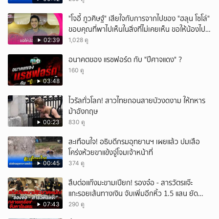
"โจอี้ ภูวศิษฐ์" เสียใจกับการจากไปของ "ฮลุน โซโล่"
ขอบคุณที่พาไปเห็นในสิ่งที่ไม่เคยเห็น ขอให้น้องไปสู่
สุคติ
02:39
1,028 ดู
อนาคตของ แรชฟอร์ด กับ "ปีศาจแดง" ?
160 ดู
03:48
ไวรัลทั่วโลก! สาวไทยถอนสายบัวงดงาม ให้ทหาร
ม้าอังกฤษ
00:23
830 ดู
สะเทือนใจ! อธิบดีกรมอุทยานฯ เผยแล้ว ปมเสือ
โคร่งห้วยขาแข้งจู่โจมเจ้าหน้าที่
00:45
374 ดู
สืบต่อแก๊งมะขามเปียก! รองจ๋อ - สารวัตรแจ๊ะ
แกะรอยเส้นทางเงิน จับเพิ่มอีกหิ้ว 1.5 แสน ยัด
สินบน
07:43
290 ดู