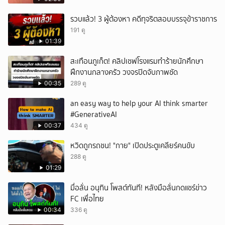
รวบแล้ว! 3 ผู้ต้องหา คดีทุจริตสอบบรรจุข้าราชการ
191 ดู
01:39
สะเทือนภูเก็ต! คลิปเชฟโรงแรมทำร้ายนักศึกษา
ฝึกงานกลางครัว วงจรปิดจับภาพชัด
00:35
289 ดู
an easy way to help your AI think smarter
#GenerativeAI
00:37
434 ดู
หวิดถูกรถชน! "กาย" เปิดประตูเคลียร์คนขับ
288 ดู
01:29
มื่อลั่น อนุทิน โพสต์ทันที! หลังมือลั่นกดแชร์ข่าว
FC เพื่อไทย
00:34
336 ดู