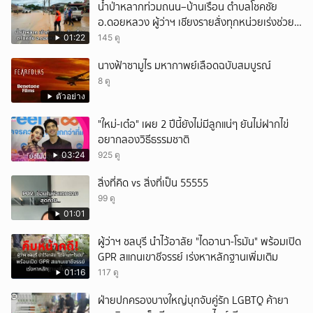
น้ำป่าหลากท่วมถนน–บ้านเรือน ตำบลโชคชัย
อ.ดอยหลวง ผู้ว่าฯ เชียงรายสั่งทุกหน่วยเร่งช่วย
เหลือประชาชน
01:22
145 ดู
นางฟ้าซามูไร มหากาพย์เลือดฉบับสมบูรณ์
8 ดู
ตัวอย่าง
"ใหม่-เต๋อ" เผย 2 ปีนี้ยังไม่มีลูกแน่ๆ ยันไม่ฝากไข่
อยากลองวิธีธรรมชาติ
03:24
925 ดู
สิ่งที่คิด vs สิ่งที่เป็น 55555
99 ดู
01:01
ผู้ว่าฯ ชลบุรี นำไว้อาลัย "ไดอานา-โรมัน" พร้อมเปิด
GPR สแกนเขาชีจรรย์ เร่งหาหลักฐานเพิ่มเติม
01:16
117 ดู
ฝ่ายปกครองบางใหญ่บุกจับคู่รัก LGBTQ ค้ายา