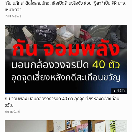
"กัน นภัทร" ติดใจสายมัทฉะ เล็งเปิดร้านจริงจัง ส่วน "ฐิสา" เป็น PR น่าจะ
เหมาะกว่า
INN News
วิดีโอ
กัน จอมพลัง มอบกล้องวงจรปิด 40 ตัว อุดจุดเสี่ยงหลังคดีสะเทือน
ขวัญ
สยามนิวส์