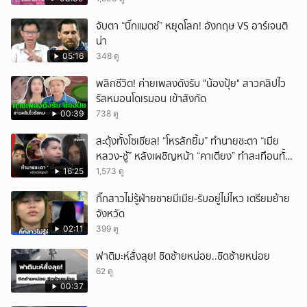
ยกเลิก
จับตา “บิ๊กแมตช์” หยุดโลก! อังกฤษ VS อาร์เจนติ
น่า
05:16
348 ดู
พลิกชีวิต! ค่ายเพลงดังรับ "น้องปุ้ย" สาวคลิปไว
รัลหมอนโดเรมอน เข้าสังกัด
00:39
738 ดู
สะดุ้งทั้งโซเชียล! “โหรลักยิ้ม” ทำนายชะตา “เมีย
หลวง-ชู้” หลังเผชิญหน้า “คาเตียง” ทำสะเทือนทั้ง
ประเทศ
16:25
1,573 ดู
กิ๊กสาวไม่รู้ฝ่ายชายมีเมีย-รับอยู่ไม่ไหว เตรียมย้าย
จังหวัด
02:11
399 ดู
ฟาติมะห์สั่งลุย! ชิดซ้ายหน่อย..ชิดซ้ายหน่อย
62 ดู
00:37