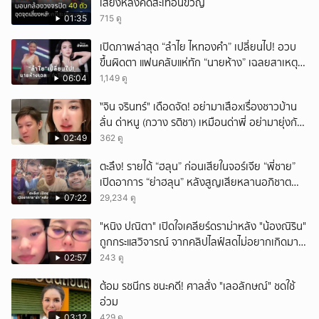
เสี่ยงหลังคดีสะเทือนขวัญ
01:35
715 ดู
เปิดภาพล่าสุด “ลำไย ไหทองคำ” เปลี่ยนไป! อวบ
ขึ้นผิดตา แฟนคลับแห่ทัก “นายห้าง” เฉลยสาเหตุ
ชัด!
06:04
1,149 ดู
ั่"จิน จรินทร์" เดือดจัด! อย่ามาเสือxเรื่องชาวบ้าน
ลั่น ด่าหนู (กวาง รติชา) เหมือนด่าพี่ อย่ามายุ่งกับ
คนของผม จบ!!!
02:49
362 ดู
ตะลึง! รายได้ “ฮลุน” ก่อนเสียในจอร์เจีย “พี่ชาย”
เปิดอาการ “ย่าฮลุน” หลังสูญเสียหลานอภิชาต
บุตร!
07:22
29,234 ดู
"หนิง ปณิตา" เปิดใจเคลียร์ดราม่าหลัง "น้องณิริน"
ถูกกระแสวิจารณ์ จากคลิปไลฟ์สดไม่อยากเกิดมา
หน้าเหมือนพ่อ
02:57
243 ดู
ต้อม รชนีกร ชนะคดี! ศาลสั่ง "เลอลักษณ์" ชดใช้
อ่วม
03:12
429 ดู