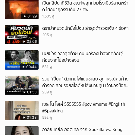
เปิดคลิปนาทีชีวิต ขณะไฟลุกท่วมโรงเบียร์ลาดพร้า
ด โศกนาฏกรรมดับ 27 ศพ
01:29
1,505 ดู
ดราม่าหมวดนัทยังไม่จบ ล่าสุดตำรวจแจ้ง 4 ข้อหา
205 ดู
02:06
เผยช่วงเวลาสุดท้าย ดิน นักร้องนำวงทศกัณฐ์
ก่อนจากไปอย่างสงบ
00:44
531 ดู
รวบ “เปี๊ยก” ตัวแทนไฟแนนซ์แสบ อุทาหรณ์คนค้าง
ค่างวด สวมรอยสไลด์หนีส่งนายทุน เจ้าของช็อก
หนี้ยังอยู่ - รถปลิว เสียหายกว่า 600,000 บาท
01:53
239 ดู
เยส โน โอเค้้้้ 5555555 #pov #meme #English
#Speaking
01:33
592 ดู
อาลัย เคย์ลี ฮอตเทิล จาก Godzilla vs. Kong