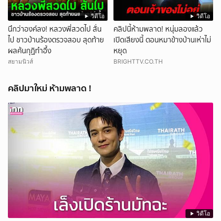
วิดีโอ
วิดีโอ
นึกว่าองค์ลง! หลวงพี่สวดไป สั่น
คลิปนี้ห้ามพลาด! หนุ่มลองแล้ว
ไป ชาวบ้านร้องตรวจสอบ สุดท้าย
เปิดเสียงนี้ ตอนหมาข้างบ้านเห่าไม่
ผลค้นกุฏิทำอึ้ง
หยุด
สยามนิวส์
BRIGHTTV.CO.TH
คลิปมาใหม่ ห้ามพลาด !
วิดีโอ