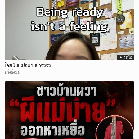
วิดีโอ
ใครเป็นเหมือนกันบ้างงงง
ฝรั่งอั่งม้อ