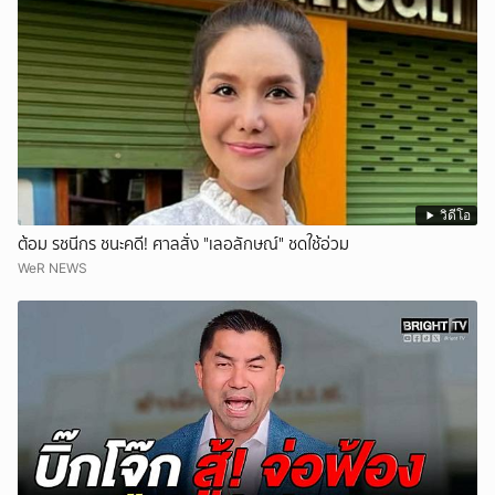
วิดีโอ
ต้อม รชนีกร ชนะคดี! ศาลสั่ง "เลอลักษณ์" ชดใช้อ่วม
WeR NEWS