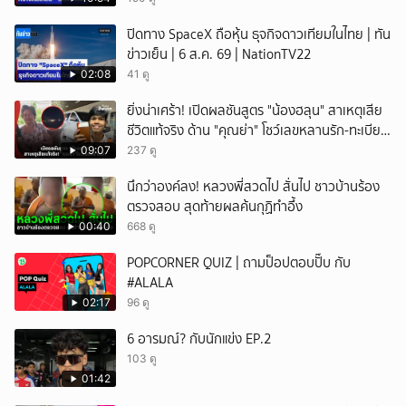
ปิดทาง SpaceX ถือหุ้น ธุจกิจดาวเทียมในไทย | ทัน
ข่าวเย็น | 6 ส.ค. 69 | NationTV22
02:08
41 ดู
ยิ่งน่าเศร้า! เปิดผลชันสูตร "น้องฮลุน" สาเหตุเสีย
ชีวิตแท้จริง ด้าน "คุณย่า" โชว์เลขหลานรัก-ทะเบียน
รถเคลื่อนร่าง!
09:07
237 ดู
นึกว่าองค์ลง! หลวงพี่สวดไป สั่นไป ชาวบ้านร้อง
ตรวจสอบ สุดท้ายผลค้นกุฏิทำอึ้ง
00:40
668 ดู
POPCORNER QUIZ | ถามป็อปตอบปั๊บ กับ
#ALALA
02:17
96 ดู
6 อารมณ์? กับนักแข่ง EP.2
103 ดู
01:42