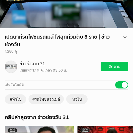
เปิดนาทีรถไฟชนรถเมล์ ไฟลุกท่วมดับ 8 ราย | ข่าว
ช่องวัน
1,280 ดู
จุดเกิดเหตุเป็นเส้นทางที่รถติดตลอดทั้งวัน ทำให้ช่วงเกิดเหตุมีทั้งกล้อง
ข่าวช่องวัน 31
วงจรปิดหลายมุม รวมถึงกล้องหน้ารถของชาวบ้าน และวงจรปิดบันทึกภาพ
ติดตาม
เผยแพร่ 17 พ.ค. เวลา 03.56 น.
นาทีชนเอาไว้ได้อย่างชัดเจน กลายเป็นหลักฐานสำคัญในการตรวจสอบ
สาเหตุครั้งนี้
เล่นอัตโนมัติ
#ทั่วไป
#รถไฟชนรถเมล์
ทั่วไป
คลิปล่าสุดจาก ข่าวช่องวัน 31