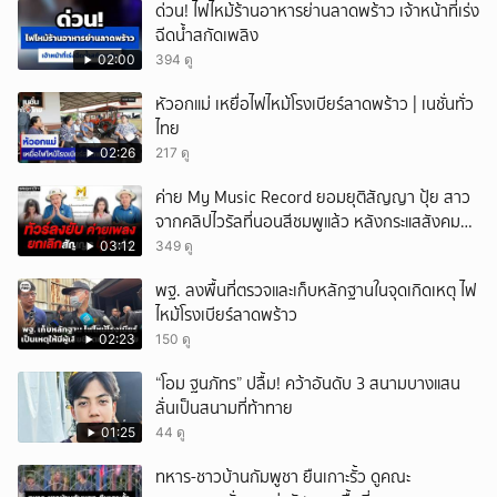
ด่วน! ไฟไหม้ร้านอาหารย่านลาดพร้าว เจ้าหน้าที่เร่ง
ฉีดน้ำสกัดเพลิง
02:00
394 ดู
หัวอกแม่ เหยื่อไฟไหม้โรงเบียร์ลาดพร้าว | เนชั่นทั่ว
ไทย
02:26
217 ดู
ค่าย My Music Record ยอมยุติสัญญา ปุ้ย สาว
จากคลิปไวรัลที่นอนสีชมพูแล้ว หลังกระแสสังคม
และคนในวงการวิจารณ์เรื่องความเหมาะสม
03:12
349 ดู
พฐ. ลงพื้นที่ตรวจและเก็บหลักฐานในจุดเกิดเหตุ ไฟ
ไหม้โรงเบียร์ลาดพร้าว
02:23
150 ดู
“โอม ฐนภัทร” ปลื้ม! คว้าอันดับ 3 สนามบางแสน
ลั่นเป็นสนามที่ท้าทาย
01:25
44 ดู
ทหาร-ชาวบ้านกัมพูชา ยืนเกาะรั้ว ดูคณะ