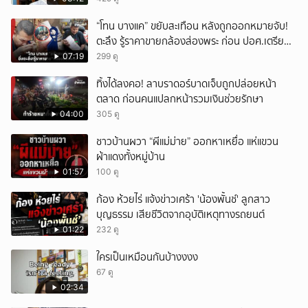
“โทน บางแค” ขยับสะเทือน หลังถูกออกหมายจับ!
ตะลึง รู้ราคาขายกล้องส่องพระ ก่อน ปอศ.เตรียม
บุกรวบ?
07:19
299 ดู
ทิ้งได้ลงคอ! ลาบราดอร์บาดเจ็บถูกปล่อยหน้า
ตลาด ก่อนคนแปลกหน้ารวมเงินช่วยรักษา
04:00
305 ดู
ชาวบ้านผวา “ผีแม่ม่าย” ออกหาเหยื่อ แห่แขวน
ผ้าแดงทั้งหมู่บ้าน
01:57
100 ดู
ก้อง ห้วยไร่ แจ้งข่าวเศร้า 'น้องพั้นช์' ลูกสาว
บุญธรรม เสียชีวิตจากอุบัติเหตุทางรถยนต์
01:22
232 ดู
ใครเป็นเหมือนกันบ้างงงง
67 ดู
02:34