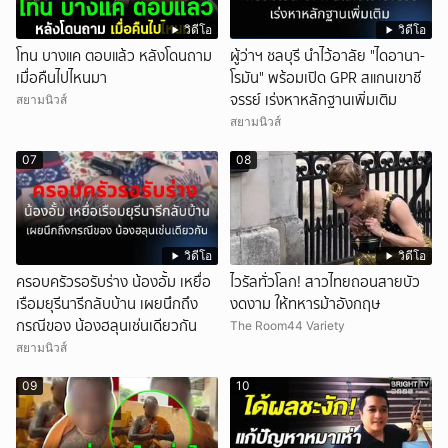
วิดีโอ
วิดีโอ
โทน บางแค ตอบแล้ว หลังโดนถาม
ผู้ว่าฯ ชลบุรี นำไว้อาลัย "ไดอานา-
เมื่อคืนไปไหนมา
โรมัน" พร้อมเปิด GPR สแกนเขาชี
จรรย์ เร่งหาหลักฐานเพิ่มเติม
สยามนิวส์
สยามนิวส์
07
08
วิดีโอ
วิดีโอ
ครอบครัวรอรับร่าง น้องอั้ม เหยื่อ
ไวรัลทั่วโลก! สาวไทยถอนสายบัว
เรือมยุรีนารีกลับบ้าน เผยนึกถึง
งดงาม ให้ทหารม้าอังกฤษ
กรณีของ น้องฮลุนเช่นเดียวกัน
The Room44 Variety
สยามนิวส์
09
10