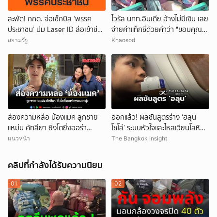
สะพัด! กกต. จ่อเช็กบิล ‘พรรค
ไวรัล นทท.อินเดีย อ้างไม่มีเงิน เลย
ประชาชน’ ปม Laser ID ส่อเข้าข่าย
จ่ายค่าแท็กซี่ด้วยคำว่า "ขอบคุณ"
ยุบพรรคตาม ม.92
คนขับอึ้ง แห่วิจารณ์
สยามรัฐ
Khaosod
ส่องความหล่อ น้องแมค ลูกชาย
ออกแล้ว! ผลชันสูตรร่าง ‘ฮลุน
แหม่ม คัทลียา ยิ่งโตยิ่งออร่า
โซโล่’ ระบบหัวใจและไหลเวียนโลหิต
พระเอกพุ่ง
ล้มเหลว
แนวหน้า
The Bangkok Insight
คลิปที่กำลังได้รับความนิยม
01
02