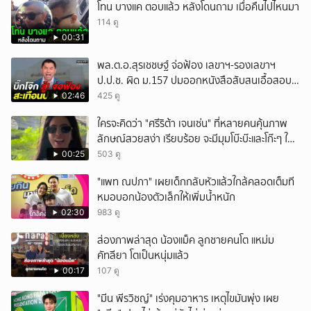
โทน บางแค ตอบแล้ว หลังโดนถาม เมื่อคืนไปไหนมา
114 ดู
00:31
พล.ต.อ.สุรเชชษฐ์ จ่อฟ้อง เลขาฯ-รองเลขาฯ
ป.ป.ช. ผิด ม.157 ปมออกหนังสือสับสนเอื้อสอบ
คดีซ้ำซ้อน
02:46
425 ดู
ใครจะคิดว่า "ศรีริต้า เจนเซ่น" ที่หลายคนคุ้นภาพ
ลักษณ์สวยสง่า เรียบร้อย จะมีมุมโบ๊ะบ๊ะและโก๊ะๆ ให้
ได้อมยิ้มเหมือนกัน งานนี้ทำเอาแฟนๆ ทั้งเอ็นดูทั้ง
00:25
503 ดู
หัวเราะ
"แพท ณปภา" เผยเด็กกลับหัวแล้วใกล้คลอดเต็มที
หมอบอกน้องตัวเล็กให้เพิ่มน้ำหนัก
02:30
983 ดู
ส่องภาพล่าสุด น้องแม็ค ลูกชายคนโต แหม่ม
คัทลียา โตเป็นหนุ่มแล้ว
00:17
107 ดู
"มีน พีรวิชญ์" เร่งคุมอาหาร เหตุไขมันพุ่ง เผย