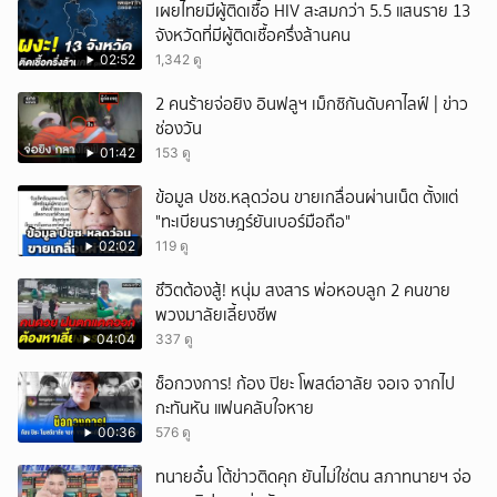
เผยไทยมีผู้ติดเชื้อ HIV สะสมกว่า 5.5 แสนราย 13
จังหวัดที่มีผู้ติดเชื้อครึ่งล้านคน
02:52
1,342 ดู
2 คนร้ายจ่อยิง อินฟลูฯ เม็กซิกันดับคาไลฟ์ | ข่าว
ช่องวัน
01:42
153 ดู
ข้อมูล ปชช.หลุดว่อน ขายเกลื่อนผ่านเน็ต ตั้งแต่
"ทะเบียนราษฎร์ยันเบอร์มือถือ"
02:02
119 ดู
ชึวิตต้องสู้! หนุ่ม สงสาร พ่อหอบลูก 2 คนขาย
พวงมาลัยเลี้ยงชีพ
04:04
337 ดู
ช็อกวงการ! ก้อง ปิยะ โพสต์อาลัย จอเจ จากไป
กะทันหัน แฟนคลับใจหาย
00:36
576 ดู
ทนายอั๋น โต้ข่าวติดคุก ยันไม่ใช่ตน สภาทนายฯ จ่อ