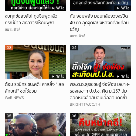
วิดีโอ
วิดีโอ
จบทุกข้อสงสัย! ทูตจีนพูดแล้ว
กัน จอมพลัง มอบกล้องวงจรปิด
กรณีข่าว ส่งอาวุธให้กัมพูชา
40 ตัว อุดจุดเสี่ยงหลังคดีสะเทือน
ขวัญ
สยามนิวส์
สยามนิวส์
03
04
วิดีโอ
วิดีโอ
ต้อม รชนีกร ชนะคดี! ศาลสั่ง "เลอ
พล.ต.อ.สุรเชชษฐ์ จ่อฟ้อง เลขาฯ-
ลักษณ์" ชดใช้อ่วม
รองเลขาฯ ป.ป.ช. ผิด ม.157 ปม
ออกหนังสือสับสนเอื้อสอบคดีซ้ำ
WeR NEWS
ซ้อน
BRIGHTTV.CO.TH
05
06