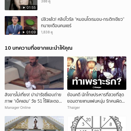
388 ดู
01:55
ปลิวแล้ว! คลิปไวรัล “หมอนโดเรมอน-กระติกเขียว”
ทนายเตือนคนแชร์
01:09
1,838 ดู
10 บทความที่อยากแนะนำให้คุณ
สังขารไม่เที่ยง! ปาปารัซซี่แอบถ่าย
ย้อนคดี นักโทษประหารที่สวยที่สุด
ภาพ “เบ็คแฮม” วัย 51 ไร้ฟิลเตอร์
ยอมตายแทนแฟนหนุ่ม รักคนผิด
เผยให้เห็นผมบาง-ศีรษะล้าน
ชีวิตดิ่งเหว
Manager Online
Thaiger