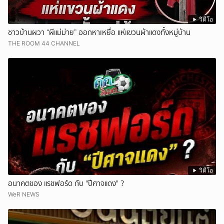
วิดีโอ
ชาวบ้านผวา “ผีแม่ม่าย” ออกหาเหยื่อ แห่แขวนผ้าแดงทั้งหมู่บ้าน
THE ROOM 44 CHANNEL
วิดีโอ
อนาคตของ แรชฟอร์ด กับ "ปีศาจแดง" ?
WeR NEWS