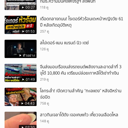
กมธ.ความมั่นคงแห่งรัฐฯ ลงพื้นที่
00:27
118 ดู
เดือดกลางถนน! ไรเดอร์หัวร้อนเตะหน้าหญิงวัย 61
ปี หลังเกิดอุบัติเหตุ
01:53
257 ดู
สไปเดอร์-แมน แบรนด์ นิว เดย์
126 ดู
ตัวอย่าง
จีนส่งมอบเรือขนส่งรถยนต์พลังงานสะอาดลำที่ 3
จุได้ 10,800 คัน เตรียมปล่อยเกาหลีใต้เช่าทำเงิน
01:49
219 ดู
โลกระส่ำ! เปิดความสำคัญ “ทะเลแดง” หลังอิหร่าน
จ่อปิด
04:43
758 ดู
สาวกินเจลาโต้ดัง เจอเศษแก้ว เคี้ยวจนเลือดไหล
148 ดู
02:30