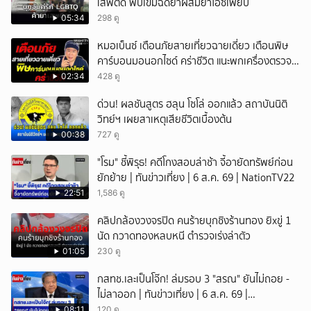
เสพติด พบเข็มฉีดยาผสมยาไอซ์เพียบ
05:34
298 ดู
หมอเบ็นซ์ เตือนภัยสายเที่ยวฉายเดี่ยว เตือนพิษ
คาร์บอนมอนอกไซด์ คร่าชีวิต แนะพกเครื่องตรวจ
วัดติดตัว
02:34
428 ดู
ด่วน! ผลชันสูตร ฮลุน โซโล่ ออกแล้ว สถาบันนิติ
วิทย์ฯ เผยสาเหตุเสียชีวิตเบื้องต้น
00:38
727 ดู
"โรม" ชี้พิรุธ! คดีโกงสอบล่าช้า จี้อายัดทรัพย์ก่อน
ยักย้าย | ทันข่าวเที่ยง | 6 ส.ค. 69 | NationTV22
22:51
1,586 ดู
คลิปกล้องวงจรปิด คนร้ายบุกชิงร้านทอง ยิxขู่ 1
นัด กวาดทองหลบหนี ตำรวจเร่งล่าตัว
01:05
230 ดู
กสทช.เละเป็นโจ๊ก! ล่มรอบ 3 "สรณ" ยันไม่ถอย -
ไม่ลาออก | ทันข่าวเที่ยง | 6 ส.ค. 69 |
NationTV22
08:11
120 ดู