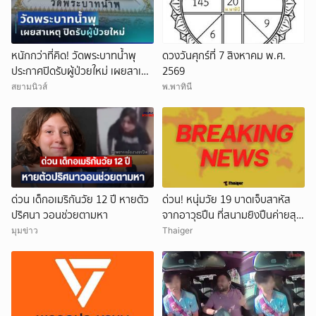
หนักกว่าที่คิด! วัดพระบาทน้ำพุ
ดวงวันศุกร์ที่ 7 สิงหาคม พ.ศ.
ประกาศปิดรับผู้ป่วยใหม่ เผยสาเหตุ
2569
สุดสะเทือนใจ
สยามนิวส์
พ.พาทินี
ด่วน เด็กอเมริกันวัย 12 ปี หายตัว
ด่วน! หนุ่มวัย 19 บาดเจ็บสาหัส
ปริศนา วอนช่วยตามหา
จากอาวุธปืน ที่สนามยิงปืนค่ายสุร
นารี โคราช ตำรวจเร่งสอบสาเหตุ
มุมข่าว
Thaiger