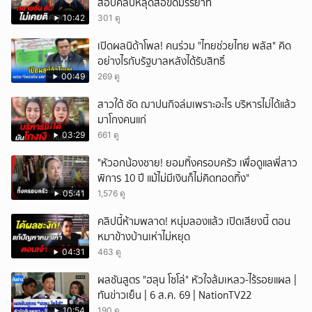
สอบคลิปหลุดส่อขัดมรรยาท
10:42
301 ดู
เปิดผลนิด้าโพล! คนร่วม "ไทยช่วยไทย พลัส" คิด
อย่างไรกับรัฐบาลหลังได้รับสิทธิ์
00:49
269 ดู
สาวใต้ ซัด ฌาปนกิจล่มเพราะอะไร บริหารไม่ได้แล้ว
มาโกงคนแก่
03:29
661 ดู
"หัวอกน้องชาย! ยอมทิ้งครอบครัว เพื่อดูแลพี่สาว
พิการ 10 ปี แม้ไม่มีเงินก็ไม่คิดทอดทิ้ง"
05:41
1,576 ดู
คลิปนี้ห้ามพลาด! หนุ่มลองแล้ว เปิดเสียงนี้ ตอน
หมาข้างบ้านเห่าไม่หยุด
04:31
463 ดู
ผลชันสูตร "ฮลุน โซโล่" หัวใจล้มเหลว-ไร้รอยแผล |
ทันข่าวเย็น | 6 ส.ค. 69 | NationTV22
10:54
190 ดู