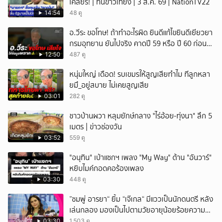
เคลียร์! | ทันข่าวเที่ยง | 3 ส.ค. 69 | NationTV22
14:54
48 ดู
อ.วีระ ขอโทษ! ถ้าทำอะไรผิด ยินดีแก้ไขยินดีเยียวยา
กรมอุทยาน ยันไปจริง คาดปี 59 หรือ ปี 60 ก่อน
ปิดให้พัก
12:50
487 ดู
หนุ่มใหญ่ เดือด! รบเขมรให้สูญเสียทำไม ทีลูกหลา
ยมึ_อยู่สบาย ไม่เคยสูญเสีย
03:01
282 ดู
ชาวบ้านผวา หลุมยักษ์กลาง "ไร่อ้อย-ทุ่งนา" ลึก 5
เมตร | ข่าวช่องวัน
03:52
559 ดู
"อนุทิน" เป่าแซกฯ เพลง "My Way" ด้าน "อันวาร์"
หยิบไมค์กอดคอร้องเพลง
03:30
448 ดู
”ชมพู่ อารยา“ ยิ้ม “เจ๊เกล“ มีแววเป็นนักดนตรี หลัง
เล่นกลอง มองเป็นไปตามวัยอายุน้อยร้อยความ
สามารถ
03:30
1,503 ดู