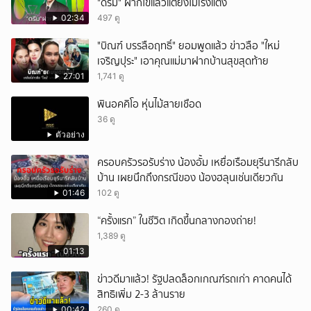
"ดรีม" ฝากไข่แล้วแต่ยังไม่เร่งแต่ง
02:34
497 ดู
"บิณฑ์ บรรลือฤทธิ์" ยอมพูดแล้ว ข่าวลือ "ใหม่
เจริญปุระ" เอาคุณแม่มาฝากบ้านสุขสุดท้าย
27:01
1,741 ดู
พินอคคิโอ หุ่นไม้สายเชือด
36 ดู
ตัวอย่าง
ครอบครัวรอรับร่าง น้องอั้ม เหยื่อเรือมยุรีนารีกลับ
บ้าน เผยนึกถึงกรณีของ น้องฮลุนเช่นเดียวกัน
01:46
102 ดู
“ครั้งแรก” ในชีวิต เกิดขึ้นกลางกองถ่าย!
1,389 ดู
01:13
ข่าวดีมาแล้ว! รัฐปลดล็อกเกณฑ์รถเก่า คาดคนได้
สิทธิเพิ่ม 2-3 ล้านราย
00:42
260 ดู