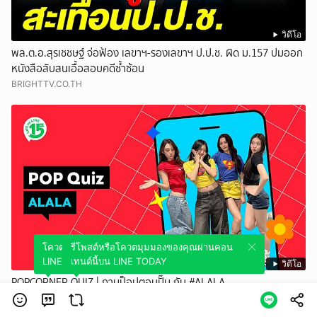
วิดีโอ
พล.ต.อ.สุรเชชษฐ์ จ่อฟ้อง เลขาฯ-รองเลขาฯ ป.ป.ช. ผิด ม.157 ปมออก
หนังสือสับสนเอื้อสอบคดีซ้ำซ้อน
BRIGHTTV.CO.TH
โควตมุมมองของคุณผ่านคอนเทนต์นี้บน
รีโพสต์หรือโควตมุมมองของคุณผ่านคอน
LINE TODAY
เทนต์นี้บน LINE TODAY
วิดีโอ
POPCORNER QUIZ | ถามป็อปตอบปั๊บ กับ #ALALA
POPCORNER