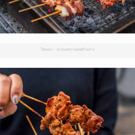
โฆษณา - อ่านบทความต่อด้านล่าง