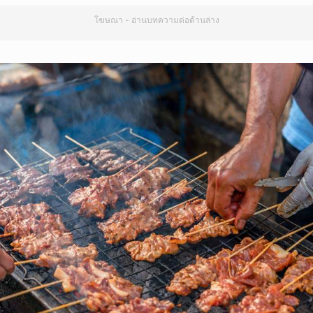
โฆษณา - อ่านบทความต่อด้านล่าง