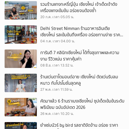
รวมร้านแกงกะหรี่ญี่ปุ่น เชียงใหม่ เจ้าเด็ดเจ้าดัง
เครื่องแกงเข้มข้น อร่อยจนต้องซ้ำ
20 ก.ค. เวลา 05.05 น.
Delhi Street Nimman ร้านอาหารอินเดีย
เชียงใหม่ รสเข้มข้นถึงเครื่อง อร่อยทานง่าย ราคา
สบายกระเป๋า
04 ก.ค. เวลา 04.00 น.
การันตี 7 คลินิกเชียงใหม่ ได้ทั้งสุขภาพและความ
งาม รีวิวแน่น ราคาคุ้มค่า
08 มิ.ย. เวลา 13.52 น.
ร้านแว่นตาไดมอนด์อาย เชียงใหม่ ตัดแว่นรับลม
หนาว กับโปรโมชั่นสุดคลู
27 พ.ค. เวลา 11.59 น.
คัดมาแล้ว 6 ร้านราเมงเชียงใหม่ ซุปเด็ดเข้มข้นระดับ
พรีเมียม ฉบับอัปเดต 2026
26 พ.ค. เวลา 10.20 น.
ยำแซ่บนัวร์ by bird รสชาติจัดจ้าน อร่อย ราคา