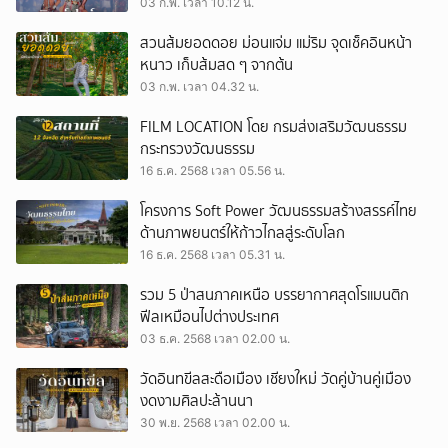
อลังการ
03 ก.พ. เวลา 10.12 น.
สวนส้มยอดดอย ม่อนแจ่ม แม่ริม จุดเช็คอินหน้า
หนาว เก็บส้มสด ๆ จากต้น
03 ก.พ. เวลา 04.32 น.
FILM LOCATION โดย กรมส่งเสริมวัฒนธรรม
กระทรวงวัฒนธรรม
16 ธ.ค. 2568 เวลา 05.56 น.
โครงการ Soft Power วัฒนธรรมสร้างสรรค์ไทย
ด้านภาพยนตร์ให้ก้าวไกลสู่ระดับโลก
16 ธ.ค. 2568 เวลา 05.31 น.
รวม 5 ป่าสนภาคเหนือ บรรยากาศสุดโรแมนติก
ฟีลเหมือนไปต่างประเทศ
03 ธ.ค. 2568 เวลา 02.00 น.
วัดอินทขีลสะดือเมือง เชียงใหม่ วัดคู่บ้านคู่เมือง
งดงามศิลปะล้านนา
30 พ.ย. 2568 เวลา 02.00 น.