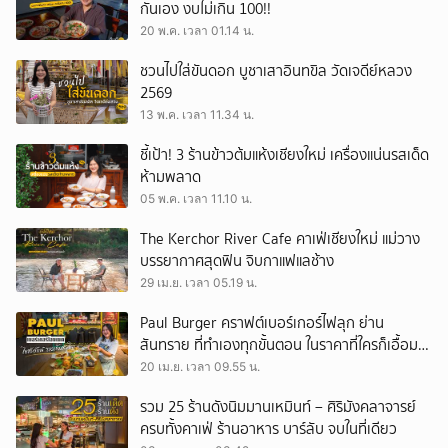
กันเอง งบไม่เกิน 100!!
20 พ.ค. เวลา 01.14 น.
ชวนไปใส่ขันดอก บูชาเสาอินทขิล วัดเจดีย์หลวง
2569
13 พ.ค. เวลา 11.34 น.
ชี้เป้า! 3 ร้านข้าวต้มแห้งเชียงใหม่ เครื่องแน่นรสเด็ด
ห้ามพลาด
05 พ.ค. เวลา 11.10 น.
The Kerchor River Cafe คาเฟ่เชียงใหม่ แม่วาง
บรรยากาศสุดฟิน จิบกาแฟแลช้าง
29 เม.ย. เวลา 05.19 น.
Paul Burger คราฟต์เบอร์เกอร์ไฟลุก ย่าน
สันทราย ที่ทำเองทุกขั้นตอน ในราคาที่ใครก็เอื้อม
ถึง
20 เม.ย. เวลา 09.55 น.
รวม 25 ร้านดังนิมมานเหมินท์ – ศิริมังคลาจารย์
ครบทั้งคาเฟ่ ร้านอาหาร บาร์ลับ จบในที่เดียว