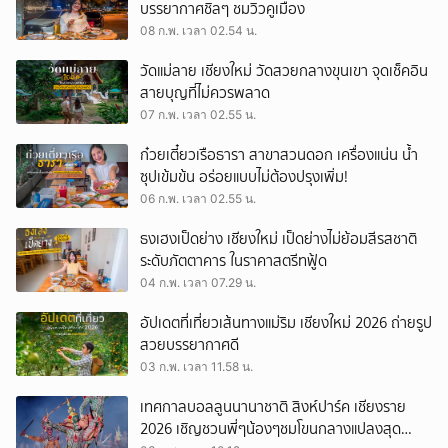
บรรยากาศชิลๆ ชมวิวคูเมือง
08 ก.พ. เวลา 02.54 น.
วัดแม่ลาย เชียงใหม่ วัดสวยกลางขุนเขา จุดเช็คอิน
สายบุญที่ไม่ควรพลาด
07 ก.พ. เวลา 02.55 น.
ก๋วยเตี๋ยวเรือธารา สาขาสวนดอก เครื่องแน่น น้ำ
ซุปเข้มข้น อร่อยแบบไม่ต้องปรุงเพิ่ม!
06 ก.พ. เวลา 02.55 น.
ธงเฮงเป็ดย่าง เชียงใหม่ เป็ดย่างไม่ย้อมสีรสชาติ
ระดับภัตตาคาร ในราคาสตรีทฟู้ด
04 ก.พ. เวลา 07.29 น.
อัปเดตที่เที่ยวเส้นทางแม่ริม เชียงใหม่ 2026 ถ่ายรูป
สวยบรรยากาศดี
03 ก.พ. เวลา 11.58 น.
เทศกาลบอลลูนนานาชาติ สิงห์ปาร์ค เชียงราย
2026 เชิญชวนพี่ๆน้องๆชมโขนกลางแปลงสุด