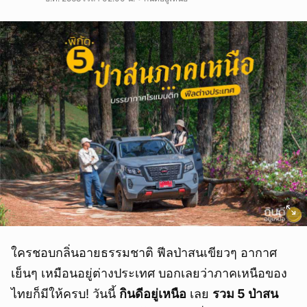
ใครชอบกลิ่นอายธรรมชาติ ฟีลป่าสนเขียวๆ อากาศ
เย็นๆ เหมือนอยู่ต่างประเทศ บอกเลยว่าภาคเหนือของ
ไทยก็มีให้ครบ! วันนี้
กินดีอยู่เหนือ
เลย
รวม 5 ป่าสน