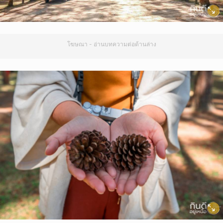
โฆษณา - อ่านบทความต่อด้านล่าง