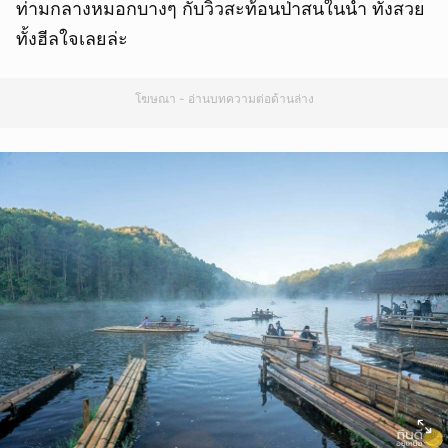
ท่ามกลางหมอกบางๆ กับวิวสะท้อนป่าสนในน้ำ ทั้งสวย
ทั้งฮีลใจเลยล่ะ
โฆษณา - อ่านบทความต่อด้านล่าง