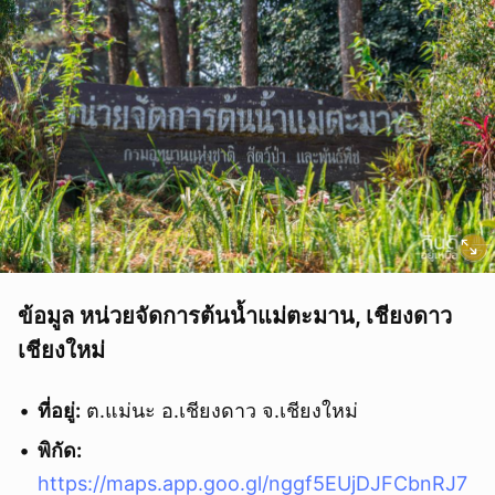
ข้อมูล หน่วยจัดการต้นน้ำแม่ตะมาน, เชียงดาว
เชียงใหม่
ที่อยู่:
ต.แม่นะ อ.เชียงดาว จ.เชียงใหม่
พิกัด:
https://maps.app.goo.gl/nggf5EUjDJFCbnRJ7