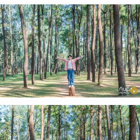
ยกเลิก