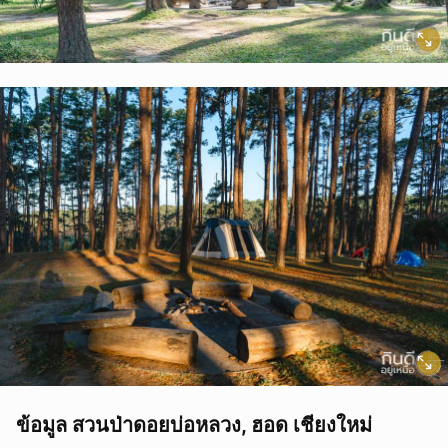
ข้อมูล สวนป่าดอยบ่อหลวง, ฮอด เชียงใหม่