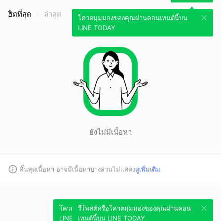
ฮิตที่สุด
ล่าสุด
โควตมุมมองของคุณผ่านคอนเทนต์นี้บน
LINE TODAY
ยังไม่มีเนื้อหา
สิ้นสุดเนื้อหา อาจมีเนื้อหาบางส่วนไม่แสดง
ดูเพิ่มเติม
โควตมุมมองของคุณผ่านคอนเทนต์นี้บน
รีโพสต์หรือโควตมุมมองของคุณผ่านคอน
LINE TODAY
เทนต์นี้บน LINE TODAY