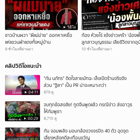
วิดีโอ
ชาวบ้านผวา “ผีแม่ม่าย” ออกหาเหยื่อ
ก้อง ห้วยไร่ แจ้งข่าวเศร้า 'น้องพั้
แห่แขวนผ้าแดงทั้งหมู่บ้าน
ลูกสาวบุญธรรม เสียชีวิตจากอุบั
ทางรถยนต์
9 ชั่วโมงที่ผ่านมา
10 ชั่วโมงที่ผ่านมา
คลิปวิดีโอแนะนำ
"กัน นภัทร" ติดใจสายมัทฉะ เล็งเปิดร้านจริงจัง
ส่วน "ฐิสา" เป็น PR น่าจะเหมาะกว่า
04:11
879 ดู
จบทุกข้อสงสัย! ทูตจีนพูดแล้ว กรณีข่าว ส่งอาวุธ
ให้กัมพูชา
00:29
8,710 ดู
กัน จอมพลัง มอบกล้องวงจรปิด 40 ตัว อุดจุด
เสี่ยงหลังคดีสะเทือนขวัญ