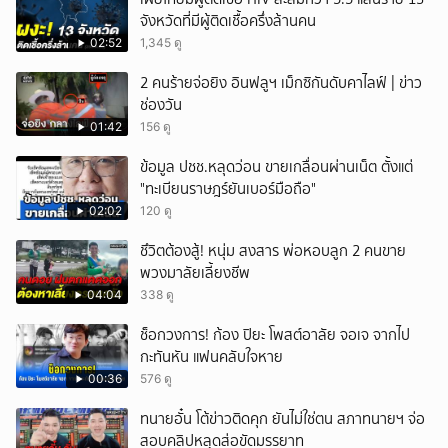
จังหวัดที่มีผู้ติดเชื้อครึ่งล้านคน
02:52
1,345 ดู
2 คนร้ายจ่อยิง อินฟลูฯ เม็กซิกันดับคาไลฟ์ | ข่าว
ช่องวัน
01:42
156 ดู
ข้อมูล ปชช.หลุดว่อน ขายเกลื่อนผ่านเน็ต ตั้งแต่
"ทะเบียนราษฎร์ยันเบอร์มือถือ"
02:02
120 ดู
ชึวิตต้องสู้! หนุ่ม สงสาร พ่อหอบลูก 2 คนขาย
พวงมาลัยเลี้ยงชีพ
04:04
338 ดู
ช็อกวงการ! ก้อง ปิยะ โพสต์อาลัย จอเจ จากไป
กะทันหัน แฟนคลับใจหาย
00:36
576 ดู
ทนายอั๋น โต้ข่าวติดคุก ยันไม่ใช่ตน สภาทนายฯ จ่อ
สอบคลิปหลุดส่อขัดมรรยาท