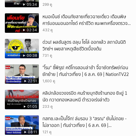
05:34
299 ดู
หมอเบ็นซ์ เตือนภัยสายเที่ยวฉายเดี่ยว เตือนพิษ
คาร์บอนมอนอกไซด์ คร่าชีวิต แนะพกเครื่องตรวจ
วัดติดตัว
02:34
432 ดู
ด่วน! ผลชันสูตร ฮลุน โซโล่ ออกแล้ว สถาบันนิติ
วิทย์ฯ เผยสาเหตุเสียชีวิตเบื้องต้น
00:38
731 ดู
"โรม" ชี้พิรุธ! คดีโกงสอบล่าช้า จี้อายัดทรัพย์ก่อน
ยักย้าย | ทันข่าวเที่ยง | 6 ส.ค. 69 | NationTV22
22:51
1,600 ดู
คลิปกล้องวงจรปิด คนร้ายบุกชิงร้านทอง ยิxขู่ 1
นัด กวาดทองหลบหนี ตำรวจเร่งล่าตัว
01:05
233 ดู
กสทช.เละเป็นโจ๊ก! ล่มรอบ 3 "สรณ" ยันไม่ถอย -
ไม่ลาออก | ทันข่าวเที่ยง | 6 ส.ค. 69 |
NationTV22
08:11
121 ดู