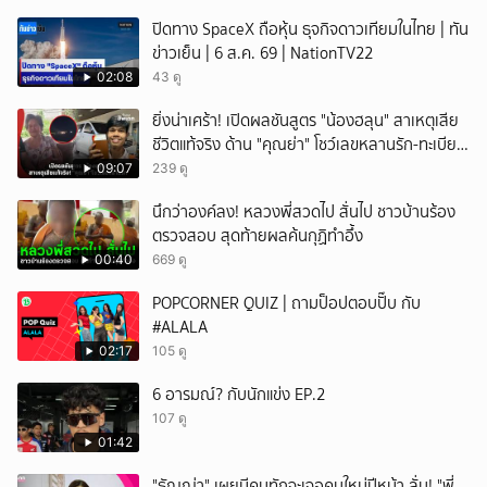
ปิดทาง SpaceX ถือหุ้น ธุจกิจดาวเทียมในไทย | ทัน
ข่าวเย็น | 6 ส.ค. 69 | NationTV22
02:08
43 ดู
ยิ่งน่าเศร้า! เปิดผลชันสูตร "น้องฮลุน" สาเหตุเสีย
ชีวิตแท้จริง ด้าน "คุณย่า" โชว์เลขหลานรัก-ทะเบียน
รถเคลื่อนร่าง!
09:07
239 ดู
นึกว่าองค์ลง! หลวงพี่สวดไป สั่นไป ชาวบ้านร้อง
ตรวจสอบ สุดท้ายผลค้นกุฏิทำอึ้ง
00:40
669 ดู
POPCORNER QUIZ | ถามป็อปตอบปั๊บ กับ
#ALALA
02:17
105 ดู
6 อารมณ์? กับนักแข่ง EP.2
107 ดู
01:42
"ธัญญ่า" เผยมีคนทักจะเจอคนใหม่ปีหน้า ลั่น! "พี่