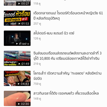
00:27
118 ดู
เดือดกลางถนน! ไรเดอร์หัวร้อนเตะหน้าหญิงวัย 61
ปี หลังเกิดอุบัติเหตุ
01:53
257 ดู
สไปเดอร์-แมน แบรนด์ นิว เดย์
126 ดู
ตัวอย่าง
จีนส่งมอบเรือขนส่งรถยนต์พลังงานสะอาดลำที่ 3
จุได้ 10,800 คัน เตรียมปล่อยเกาหลีใต้เช่าทำเงิน
01:49
219 ดู
โลกระส่ำ! เปิดความสำคัญ “ทะเลแดง” หลังอิหร่าน
จ่อปิด
04:43
759 ดู
สาวกินเจลาโต้ดัง เจอเศษแก้ว เคี้ยวจนเลือดไหล
148 ดู
02:30