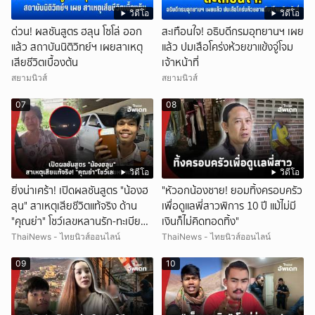
วิดีโอ
วิดีโอ
ด่วน! ผลชันสูตร ฮลุน โซโล่ ออก
สะเทือนใจ! อธิบดีกรมอุทยานฯ เผย
แล้ว สถาบันนิติวิทย์ฯ เผยสาเหตุ
แล้ว ปมเสือโคร่งห้วยขาแข้งจู่โจม
เสียชีวิตเบื้องต้น
เจ้าหน้าที่
สยามนิวส์
สยามนิวส์
07
08
วิดีโอ
วิดีโอ
ยิ่งน่าเศร้า! เปิดผลชันสูตร "น้องฮ
"หัวอกน้องชาย! ยอมทิ้งครอบครัว
ลุน" สาเหตุเสียชีวิตแท้จริง ด้าน
เพื่อดูแลพี่สาวพิการ 10 ปี แม้ไม่มี
"คุณย่า" โชว์เลขหลานรัก-ทะเบียน
เงินก็ไม่คิดทอดทิ้ง"
รถเคลื่อนร่าง!
ThaiNews - ไทยนิวส์ออนไลน์
ThaiNews - ไทยนิวส์ออนไลน์
09
10