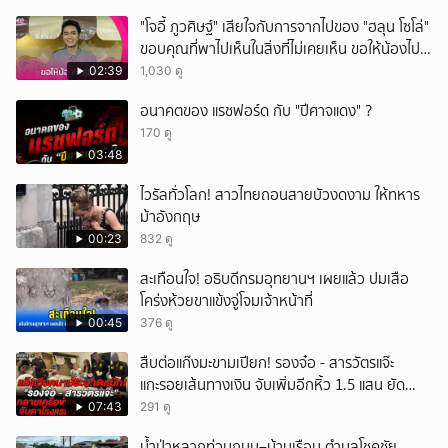
"โจอี้ ภูวศิษฐ์" เสียใจกับการจากไปของ "ฮลุน โซโล่"
ขอบคุณที่พาไปเห็นในสิ่งที่ไม่เคยเห็น ขอให้น้องไปสู่
สุคติ
02:39
1,030 ดู
อนาคตของ แรชฟอร์ด กับ "ปีศาจแดง" ?
170 ดู
03:48
ไวรัลทั่วโลก! สาวไทยถอนสายบัวงดงาม ให้ทหาร
ม้าอังกฤษ
00:23
832 ดู
สะเทือนใจ! อธิบดีกรมอุทยานฯ เผยแล้ว ปมเสือ
โคร่งห้วยขาแข้งจู่โจมเจ้าหน้าที่
00:45
376 ดู
สืบต่อแก๊งมะขามเปียก! รองจ๋อ - สารวัตรแจ๊ะ
แกะรอยเส้นทางเงิน จับเพิ่มอีกหิ้ว 1.5 แสน ยัด
สินบน
07:43
291 ดู
น้ำป่าหลากท่วมถนน–บ้านเรือน ตำบลโชคชัย