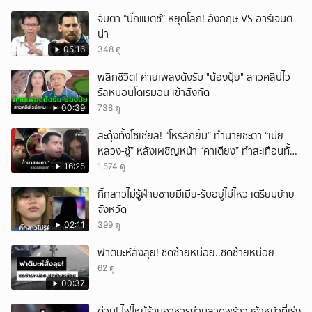
จับตา “บิ๊กแมตช์” หยุดโลก! อังกฤษ VS อาร์เจนติ
น่า
05:16
348 ดู
พลิกชีวิต! ค่ายเพลงดังรับ "น้องปุ้ย" สาวคลิปไว
รัลหมอนโดเรมอน เข้าสังกัด
00:39
738 ดู
สะดุ้งทั้งโซเชียล! “โหรลักยิ้ม” ทำนายชะตา “เมีย
หลวง-ชู้” หลังเผชิญหน้า “คาเตียง” ทำสะเทือนทั้ง
ประเทศ
16:25
1,574 ดู
กิ๊กสาวไม่รู้ฝ่ายชายมีเมีย-รับอยู่ไม่ไหว เตรียมย้าย
จังหวัด
02:11
399 ดู
ฟาติมะห์สั่งลุย! ชิดซ้ายหน่อย..ชิดซ้ายหน่อย
62 ดู
00:37
ด่วน! ไฟไหม้ร้านอาหารย่านลาดพร้าว เจ้าหน้าที่เร่ง