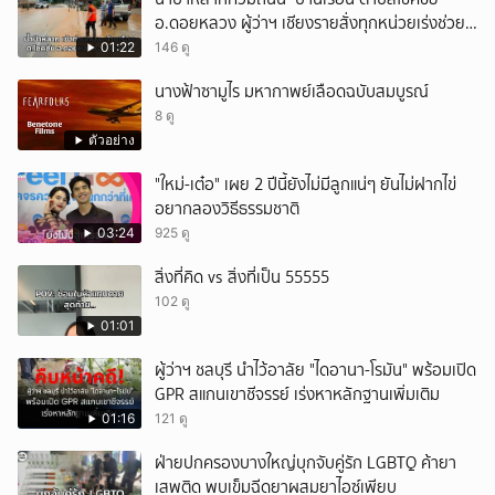
อ.ดอยหลวง ผู้ว่าฯ เชียงรายสั่งทุกหน่วยเร่งช่วย
เหลือประชาชน
01:22
146 ดู
นางฟ้าซามูไร มหากาพย์เลือดฉบับสมบูรณ์
8 ดู
ตัวอย่าง
"ใหม่-เต๋อ" เผย 2 ปีนี้ยังไม่มีลูกแน่ๆ ยันไม่ฝากไข่
อยากลองวิธีธรรมชาติ
03:24
925 ดู
สิ่งที่คิด vs สิ่งที่เป็น 55555
102 ดู
01:01
ผู้ว่าฯ ชลบุรี นำไว้อาลัย "ไดอานา-โรมัน" พร้อมเปิด
GPR สแกนเขาชีจรรย์ เร่งหาหลักฐานเพิ่มเติม
01:16
121 ดู
ฝ่ายปกครองบางใหญ่บุกจับคู่รัก LGBTQ ค้ายา
เสพติด พบเข็มฉีดยาผสมยาไอซ์เพียบ