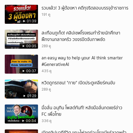
รวบแล้ว! 3 ผู้ต้องหา คดีทุจริตสอบบรรจุข้าราชการ
191 ดู
01:39
สะเทือนภูเก็ต! คลิปเชฟโรงแรมทำร้ายนักศึกษา
ฝึกงานกลางครัว วงจรปิดจับภาพชัด
00:35
289 ดู
an easy way to help your AI think smarter
#GenerativeAI
00:37
435 ดู
หวิดถูกรถชน! "กาย" เปิดประตูเคลียร์คนขับ
289 ดู
01:29
มื่อลั่น อนุทิน โพสต์ทันที! หลังมือลั่นกดแชร์ข่าว
FC เพื่อไทย
00:34
336 ดู
เปิดคลิปนาทีชีวิต ขณะไฟลุกท่วมโรงเบียร์ลาดพร้า