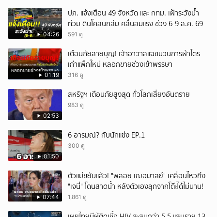
ปภ. แจ้งเตือน 49 จังหวัด และ กทม. เฝ้าระวังน้ำ
ท่วม ดินโคลนถล่ม คลื่นลมแรง ช่วง 6-9 ส.ค. 69
04:26
591 ดู
เตือนภัยสายบุญ! เจ้าอาวาสแฉขบวนการผ้าไตร
เก่าแพ็กใหม่ หลอกขายช่วงเข้าพรรษา
01:19
316 ดู
สหรัฐฯ เตือนภัยสูงสุด ทั่วโลกเสี่ยงอันตราย
983 ดู
02:53
6 อารมณ์? กับนักแข่ง EP.1
300 ดู
01:50
ตัวแม่ขยับแล้ว! "พลอย เฌอมาลย์" เคลื่อนไหวถึง
"เจนี่" โดนสาดน้ำ หลังตัวเองลุกจากโต๊ะได้ไม่นาน!
07:44
1,861 ดู
เผยไทยมีผู้ติดเชื้อ HIV สะสมกว่า 5.5 แสนราย 13