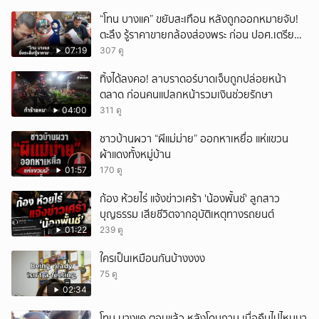
“โทน บางแค” ขยับสะเทือน หลังถูกออกหมายจับ!
ตะลึง รู้ราคาขายกล้องส่องพระ ก่อน ปอศ.เตรียม
บุกรวบ?
07:19
307 ดู
ทิ้งได้ลงคอ! ลาบราดอร์บาดเจ็บถูกปล่อยหน้า
ตลาด ก่อนคนแปลกหน้ารวมเงินช่วยรักษา
04:00
311 ดู
ชาวบ้านผวา “ผีแม่ม่าย” ออกหาเหยื่อ แห่แขวน
ผ้าแดงทั้งหมู่บ้าน
01:57
170 ดู
ก้อง ห้วยไร่ แจ้งข่าวเศร้า 'น้องพั้นช์' ลูกสาว
บุญธรรม เสียชีวิตจากอุบัติเหตุทางรถยนต์
01:22
239 ดู
ใครเป็นเหมือนกันบ้างงงง
75 ดู
02:34
โทน บางแค ตอบแล้ว หลังโดนถาม เมื่อคืนไปไหนมา