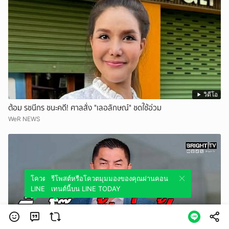
วิดีโอ
ต้อม รชนีกร ชนะคดี! ศาลสั่ง "เลอลักษณ์" ชดใช้อ่วม
WeR NEWS
โควตมุมมองของคุณผ่านคอนเทนต์นี้บน
รีโพสต์หรือโควตมุมมองของคุณผ่านคอน
LINE TODAY
เทนต์นี้บน LINE TODAY