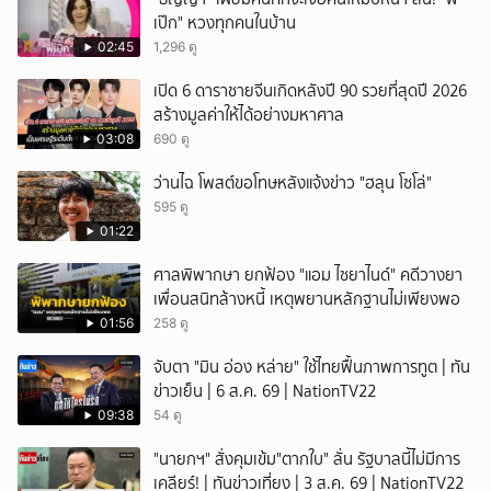
เป๊ก" หวงทุกคนในบ้าน
02:45
1,296 ดู
เปิด 6 ดาราชายจีนเกิดหลังปี 90 รวยที่สุดปี 2026
สร้างมูลค่าให้ได้อย่างมหาศาล
03:08
690 ดู
ว่านไฉ โพสต์ขอโทษหลังแจ้งข่าว "ฮลุน โซโล่"
595 ดู
01:22
ศาลพิพากษา ยกฟ้อง "แอม ไซยาไนด์" คดีวางยา
เพื่อนสนิทล้างหนี้ เหตุพยานหลักฐานไม่เพียงพอ
01:56
258 ดู
จับตา "มิน อ่อง หล่าย" ใช้ไทยฟื้นภาพการทูต | ทัน
ข่าวเย็น | 6 ส.ค. 69 | NationTV22
09:38
54 ดู
"นายกฯ" สั่งคุมเข้ม"ตากใบ" ลั่น รัฐบาลนี้ไม่มีการ
เคลียร์! | ทันข่าวเที่ยง | 3 ส.ค. 69 | NationTV22