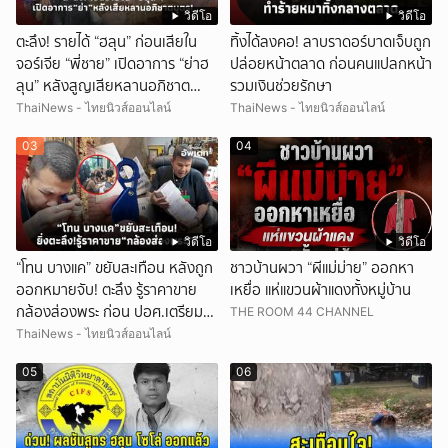
วิดีโอ
วิดีโอ
ตะลึง! รายได้ “ฮลุน” ก่อนเสียใน
ทิ้งได้ลงคอ! ลาบราดอร์บาดเจ็บถูก
จอร์เจีย “พี่ชาย” เปิดอาการ “ย่าฮ
ปล่อยหน้าตลาด ก่อนคนแปลกหน้า
ลุน” หลังสูญเสียหลานอภิชาต
รวมเงินช่วยรักษา
บุตร!
ThaiNews - ไทยนิวส์ออนไลน์
ThaiNews - ไทยนิวส์ออนไลน์
03
04
วิดีโอ
วิดีโอ
“โทน บางแค” ขยับสะเทือน หลังถูก
ชาวบ้านผวา “ผีแม่ม่าย” ออกหา
ออกหมายจับ! ตะลึง รู้ราคาขาย
เหยื่อ แห่แขวนผ้าแดงทั้งหมู่บ้าน
กล้องส่องพระ ก่อน ปอศ.เตรียม
THE ROOM 44 CHANNEL
บุกรวบ?
ThaiNews - ไทยนิวส์ออนไลน์
05
06