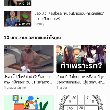
01:55
ปลิวแล้ว! คลิปไวรัล “หมอนโดเรมอน-กระติกเขียว”
ทนายเตือนคนแชร์
01:09
1,838 ดู
10 บทความที่อยากแนะนำให้คุณ
สังขารไม่เที่ยง! ปาปารัซซี่แอบถ่าย
ย้อนคดี นักโทษประหารที่สวยที่สุด
ภาพ “เบ็คแฮม” วัย 51 ไร้ฟิลเตอร์
ยอมตายแทนแฟนหนุ่ม รักคนผิด
เผยให้เห็นผมบาง-ศีรษะล้าน
ชีวิตดิ่งเหว
Manager Online
Thaiger