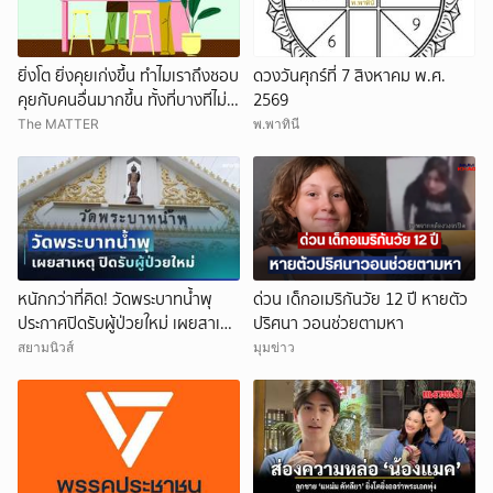
ยิ่งโต ยิ่งคุยเก่งขึ้น ทำไมเราถึงชอบ
ดวงวันศุกร์ที่ 7 สิงหาคม พ.ศ.
คุยกับคนอื่นมากขึ้น ทั้งที่บางทีไม่รู้
2569
จักกันด้วยซ้ำ
The MATTER
พ.พาทินี
หนักกว่าที่คิด! วัดพระบาทน้ำพุ
ด่วน เด็กอเมริกันวัย 12 ปี หายตัว
ประกาศปิดรับผู้ป่วยใหม่ เผยสาเหตุ
ปริศนา วอนช่วยตามหา
สุดสะเทือนใจ
สยามนิวส์
มุมข่าว