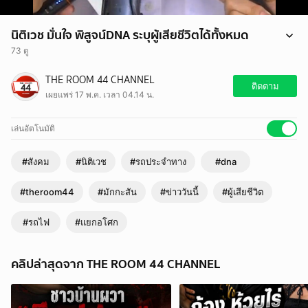
นิติเวช มั่นใจ พิสูจน์DNA ระบุผู้เสียชีวิตได้ทั้งหมด
73 ดู
นิติเวช มั่นใจ พิสูจน์DNA ระบุผู้เสียชีวิตได้ทั้งหมด
THE ROOM 44 CHANNEL
#นิติเวช #ผู้เสียชีวิต #dna #รถไฟ #รถประจำทาง #แยกอโศก #มักกะสัน
ติดตาม
เผยแพร่ 17 พ.ค. เวลา 04.14 น.
#ข่าววันนี้ #theroom44
เล่นอัตโนมัติ
#สังคม
#นิติเวช
#รถประจำทาง
#dna
#theroom44
#มักกะสัน
#ข่าววันนี้
#ผู้เสียชีวิต
#รถไฟ
#แยกอโศก
คลิปล่าสุดจาก THE ROOM 44 CHANNEL