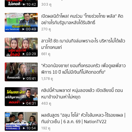
10:42
303 ดู
เปิดผลนิด้าโพล! คนร่วม "ไทยช่วยไทย พลัส" คิด
อย่างไรกับรัฐบาลหลังได้รับสิทธิ์
00:49
270 ดู
สาวใต้ ซัด ฌาปนกิจล่มเพราะอะไร บริหารไม่ได้แล้ว
มาโกงคนแก่
03:29
661 ดู
"หัวอกน้องชาย! ยอมทิ้งครอบครัว เพื่อดูแลพี่สาว
พิการ 10 ปี แม้ไม่มีเงินก็ไม่คิดทอดทิ้ง"
05:41
1,578 ดู
คลิปนี้ห้ามพลาด! หนุ่มลองแล้ว เปิดเสียงนี้ ตอน
หมาข้างบ้านเห่าไม่หยุด
04:31
463 ดู
ผลชันสูตร "ฮลุน โซโล่" หัวใจล้มเหลว-ไร้รอยแผล |
ทันข่าวเย็น | 6 ส.ค. 69 | NationTV22
10:54
192 ดู