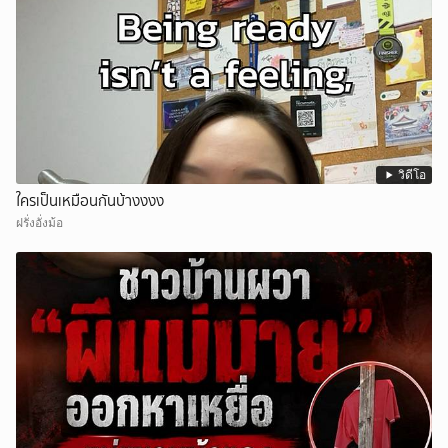
วิดีโอ
ใครเป็นเหมือนกันบ้างงงง
ฝรั่งอั่งม้อ