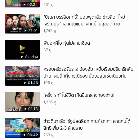
02:34
501 ดู
"บิณฑ์ บรรลือฤทธิ์" ยอมพูดแล้ว ข่าวลือ "ใหม่
เจริญปุระ" เอาคุณแม่มาฝากบ้านสุขสุดท้าย
27:01
1,745 ดู
พินอคคิโอ หุ่นไม้สายเชือด
37 ดู
ตัวอย่าง
ครอบครัวรอรับร่าง น้องอั้ม เหยื่อเรือมยุรีนารีกลับ
บ้าน เผยนึกถึงกรณีของ น้องฮลุนเช่นเดียวกัน
01:46
105 ดู
“ครั้งแรก” ในชีวิต เกิดขึ้นกลางกองถ่าย!
1,395 ดู
01:13
ข่าวดีมาแล้ว! รัฐปลดล็อกเกณฑ์รถเก่า คาดคนได้
สิทธิเพิ่ม 2-3 ล้านราย
00:42
263 ดู