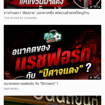
วิดีโอ
ชาวบ้านผวา “ผีแม่ม่าย” ออกหาเหยื่อ แห่แขวนผ้าแดงทั้งหมู่บ้าน
THE ROOM 44 CHANNEL
วิดีโอ
อนาคตของ แรชฟอร์ด กับ "ปีศาจแดง" ?
WeR NEWS