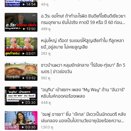
14:54
49 ดู
ยกเลิก
อ.วีระ ขอโทษ! ถ้าทำอะไรผิด ยินดีแก้ไขยินดีเยียวยา
กรมอุทยาน ยันไปจริง คาดปี 59 หรือ ปี 60 ก่อน
ปิดให้พัก
12:50
489 ดู
หนุ่มใหญ่ เดือด! รบเขมรให้สูญเสียทำไม ทีลูกหลา
ยมึ_อยู่สบาย ไม่เคยสูญเสีย
03:01
283 ดู
ชาวบ้านผวา หลุมยักษ์กลาง "ไร่อ้อย-ทุ่งนา" ลึก 5
เมตร | ข่าวช่องวัน
03:52
562 ดู
"อนุทิน" เป่าแซกฯ เพลง "My Way" ด้าน "อันวาร์"
หยิบไมค์กอดคอร้องเพลง
03:30
448 ดู
”ชมพู่ อารยา“ ยิ้ม “เจ๊เกล“ มีแววเป็นนักดนตรี หลัง
เล่นกลอง มองเป็นไปตามวัยอายุน้อยร้อยความ
สามารถ
03:30
1,503 ดู