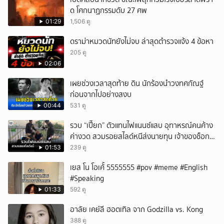
ด โศกนาฏกรรมดับ 27 ศพ
01:29
1,506 ดู
ดราม่าหมวดนัทยังไม่จบ ล่าสุดตำรวจแจ้ง 4 ข้อหา
205 ดู
02:06
เผยช่วงเวลาสุดท้าย ดิน นักร้องนำวงทศกัณฐ์
ก่อนจากไปอย่างสงบ
00:44
531 ดู
รวบ “เปี๊ยก” ตัวแทนไฟแนนซ์แสบ อุทาหรณ์คนค้าง
ค่างวด สวมรอยสไลด์หนีส่งนายทุน เจ้าของช็อก
หนี้ยังอยู่ - รถปลิว เสียหายกว่า 600,000 บาท
01:53
239 ดู
เยส โน โอเค้้้้ 5555555 #pov #meme #English
#Speaking
01:33
592 ดู
อาลัย เคย์ลี ฮอตเทิล จาก Godzilla vs. Kong
388 ดู