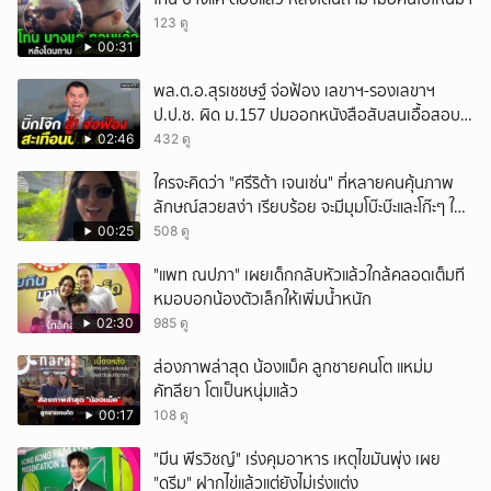
123 ดู
00:31
พล.ต.อ.สุรเชชษฐ์ จ่อฟ้อง เลขาฯ-รองเลขาฯ
ป.ป.ช. ผิด ม.157 ปมออกหนังสือสับสนเอื้อสอบ
คดีซ้ำซ้อน
02:46
432 ดู
ใครจะคิดว่า "ศรีริต้า เจนเซ่น" ที่หลายคนคุ้นภาพ
ลักษณ์สวยสง่า เรียบร้อย จะมีมุมโบ๊ะบ๊ะและโก๊ะๆ ให้
ได้อมยิ้มเหมือนกัน งานนี้ทำเอาแฟนๆ ทั้งเอ็นดูทั้ง
00:25
508 ดู
หัวเราะ
"แพท ณปภา" เผยเด็กกลับหัวแล้วใกล้คลอดเต็มที
หมอบอกน้องตัวเล็กให้เพิ่มน้ำหนัก
02:30
985 ดู
ส่องภาพล่าสุด น้องแม็ค ลูกชายคนโต แหม่ม
คัทลียา โตเป็นหนุ่มแล้ว
00:17
108 ดู
"มีน พีรวิชญ์" เร่งคุมอาหาร เหตุไขมันพุ่ง เผย
"ดรีม" ฝากไข่แล้วแต่ยังไม่เร่งแต่ง