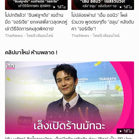
วิดีโอ
วิดีโอ
ไม่ปกติแล้ว! “อินฟลูฯดัง” แฉด้าน
ไม่ปล่อยผ่าน! “เอ็ม ออนิว” โผล่
มืด “จอร์เจีย” ยกเคสพี่สาวสุดหดหู่
ร่วมวง พูดตรงๆถึง “ฮลุน” หลังดับ
เล่าวิธีจัดการศxสุดพิศดาร!
คา “จอร์เจีย”!
ThaiNews - ไทยนิวส์ออนไลน์
ThaiNews - ไทยนิวส์ออนไลน์
คลิปมาใหม่ ห้ามพลาด !
วิดีโอ