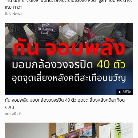
"กัน นภัทร" ติดใจสายมัทฉะ เล็งเปิดร้านจริงจัง ส่วน "ฐิสา" เป็น PR น่าจะ
เหมาะกว่า
INN News
วิดีโอ
กัน จอมพลัง มอบกล้องวงจรปิด 40 ตัว อุดจุดเสี่ยงหลังคดีสะเทือน
ขวัญ
สยามนิวส์