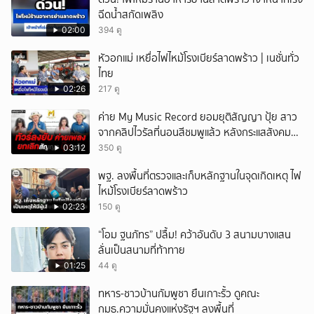
ฉีดน้ำสกัดเพลิง
02:00
394 ดู
หัวอกแม่ เหยื่อไฟไหม้โรงเบียร์ลาดพร้าว | เนชั่นทั่ว
ไทย
02:26
217 ดู
ค่าย My Music Record ยอมยุติสัญญา ปุ้ย สาว
จากคลิปไวรัลที่นอนสีชมพูแล้ว หลังกระแสสังคม
และคนในวงการวิจารณ์เรื่องความเหมาะสม
03:12
350 ดู
พฐ. ลงพื้นที่ตรวจและเก็บหลักฐานในจุดเกิดเหตุ ไฟ
ไหม้โรงเบียร์ลาดพร้าว
02:23
150 ดู
“โอม ฐนภัทร” ปลื้ม! คว้าอันดับ 3 สนามบางแสน
ลั่นเป็นสนามที่ท้าทาย
01:25
44 ดู
ทหาร-ชาวบ้านกัมพูชา ยืนเกาะรั้ว ดูคณะ
กมธ.ความมั่นคงแห่งรัฐฯ ลงพื้นที่