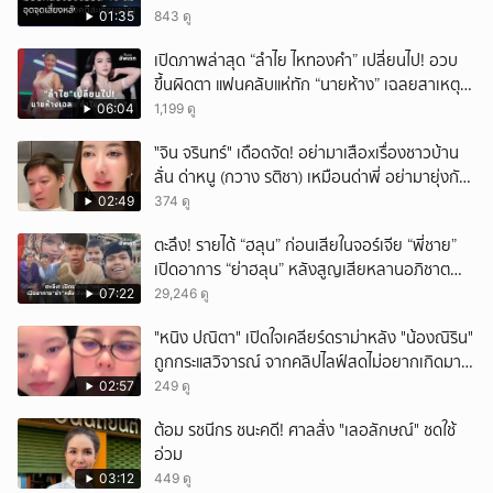
01:35
843 ดู
เปิดภาพล่าสุด “ลำไย ไหทองคำ” เปลี่ยนไป! อวบ
ขึ้นผิดตา แฟนคลับแห่ทัก “นายห้าง” เฉลยสาเหตุ
ชัด!
06:04
1,199 ดู
ั่"จิน จรินทร์" เดือดจัด! อย่ามาเสือxเรื่องชาวบ้าน
ลั่น ด่าหนู (กวาง รติชา) เหมือนด่าพี่ อย่ามายุ่งกับ
คนของผม จบ!!!
02:49
374 ดู
ตะลึง! รายได้ “ฮลุน” ก่อนเสียในจอร์เจีย “พี่ชาย”
เปิดอาการ “ย่าฮลุน” หลังสูญเสียหลานอภิชาต
บุตร!
07:22
29,246 ดู
"หนิง ปณิตา" เปิดใจเคลียร์ดราม่าหลัง "น้องณิริน"
ถูกกระแสวิจารณ์ จากคลิปไลฟ์สดไม่อยากเกิดมา
หน้าเหมือนพ่อ
02:57
249 ดู
ต้อม รชนีกร ชนะคดี! ศาลสั่ง "เลอลักษณ์" ชดใช้
อ่วม
03:12
449 ดู