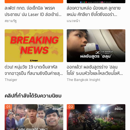
สะพัด! กกต. จ่อเช็กบิล ‘พรรค
ส่องความหล่อ น้องแมค ลูกชาย
ประชาชน’ ปม Laser ID ส่อเข้าข่าย
แหม่ม คัทลียา ยิ่งโตยิ่งออร่า
ยุบพรรคตาม ม.92
พระเอกพุ่ง
สยามรัฐ
แนวหน้า
ด่วน! หนุ่มวัย 19 บาดเจ็บสาหัส
ออกแล้ว! ผลชันสูตรร่าง ‘ฮลุน
จากอาวุธปืน ที่สนามยิงปืนค่ายสุร
โซโล่’ ระบบหัวใจและไหลเวียนโลหิต
นารี โคราช ตำรวจเร่งสอบสาเหตุ
ล้มเหลว
Thaiger
The Bangkok Insight
คลิปที่กำลังได้รับความนิยม
01
02