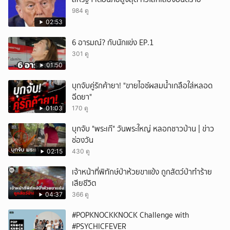
984 ดู
02:53
6 อารมณ์? กับนักแข่ง EP.1
301 ดู
01:50
บุกจับคู่รักค้ายา! "ขายไอซ์ผสมน้ำเกลือใส่หลอด
ฉีดยา"
01:03
170 ดู
บุกจับ "พระเก๊" วันพระใหญ่ หลอกชาวบ้าน | ข่าว
ช่องวัน
02:15
430 ดู
เจ้าหน้าที่พิทักษ์ป่าห้วยขาแข้ง ถูกสัตว์ป่าทำร้าย
เสียชีวิต
04:37
366 ดู
#POPKNOCKKNOCK Challenge with
#PSYCHICFEVER