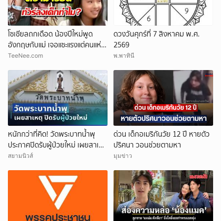
โซเชียลถกเดือด น้องปีใหม่พูด
ดวงวันศุกร์ที่ 7 สิงหาคม พ.ศ.
อังกฤษกับแม่ เจอแซะแรงแต่คนแห่
2569
ปกป้อง
TeeNee.com
พ.พาทินี
หนักกว่าที่คิด! วัดพระบาทน้ำพุ
ด่วน เด็กอเมริกันวัย 12 ปี หายตัว
ประกาศปิดรับผู้ป่วยใหม่ เผยสาเหตุ
ปริศนา วอนช่วยตามหา
สุดสะเทือนใจ
สยามนิวส์
มุมข่าว