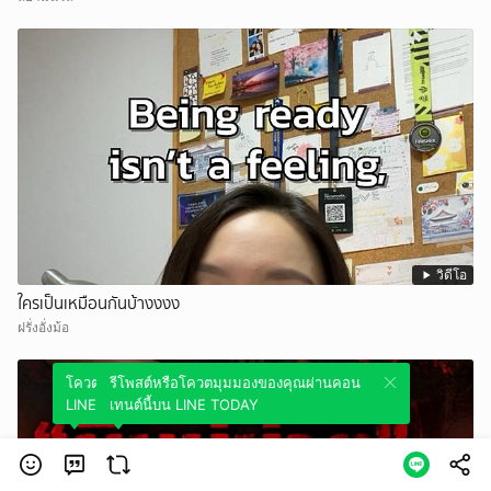
วิดีโอ
ใครเป็นเหมือนกันบ้างงงง
ฝรั่งอั่งม้อ
โควตมุมมองของคุณผ่านคอนเทนต์นี้บน
รีโพสต์หรือโควตมุมมองของคุณผ่านคอน
LINE TODAY
เทนต์นี้บน LINE TODAY