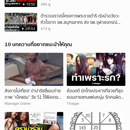
ปิดให้พัก
12:50
490 ดู
ตำรวจจราจรโครงการพระราชดำริ เร่งนำอวัยวะ
หัวใจจาก รพ.สมุทรสาคร ส่ง รพ.จุฬาลงกรณ์
สำเร็จใน 24 นาที
06:44
473 ดู
10 บทความที่อยากแนะนำให้คุณ
สังขารไม่เที่ยง! ปาปารัซซี่แอบถ่าย
ย้อนคดี นักโทษประหารที่สวยที่สุด
ภาพ “เบ็คแฮม” วัย 51 ไร้ฟิลเตอร์
ยอมตายแทนแฟนหนุ่ม รักคนผิด
เผยให้เห็นผมบาง-ศีรษะล้าน
ชีวิตดิ่งเหว
Manager Online
Thaiger