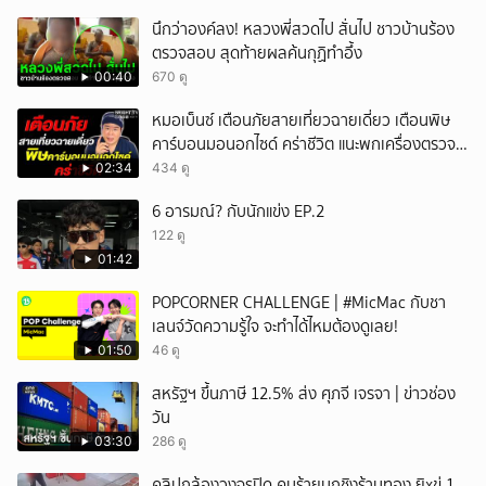
นึกว่าองค์ลง! หลวงพี่สวดไป สั่นไป ชาวบ้านร้อง
ตรวจสอบ สุดท้ายผลค้นกุฏิทำอึ้ง
00:40
670 ดู
หมอเบ็นซ์ เตือนภัยสายเที่ยวฉายเดี่ยว เตือนพิษ
คาร์บอนมอนอกไซด์ คร่าชีวิต แนะพกเครื่องตรวจ
วัดติดตัว
02:34
434 ดู
6 อารมณ์? กับนักแข่ง EP.2
122 ดู
01:42
POPCORNER CHALLENGE | #MicMac กับชา
เลนจ์วัดความรู้ใจ จะทำได้ไหมต้องดูเลย!
01:50
46 ดู
สหรัฐฯ ขึ้นภาษี 12.5% ส่ง ศุภจี เจรจา | ข่าวช่อง
วัน
03:30
286 ดู
คลิปกล้องวงจรปิด คนร้ายบุกชิงร้านทอง ยิxขู่ 1