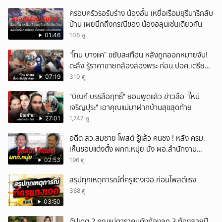
ครอบครัวรอรับร่าง น้องอั้ม เหยื่อเรือมยุรีนารีกลับ
บ้าน เผยนึกถึงกรณีของ น้องฮลุนเช่นเดียวกัน
01:46
106 ดู
“โทน บางแค” ขยับสะเทือน หลังถูกออกหมายจับ!
ตะลึง รู้ราคาขายกล้องส่องพระ ก่อน ปอศ.เตรียม
บุกรวบ?
07:19
310 ดู
"บิณฑ์ บรรลือฤทธิ์" ยอมพูดแล้ว ข่าวลือ "ใหม่
เจริญปุระ" เอาคุณแม่มาฝากบ้านสุขสุดท้าย
27:01
1,747 ดู
อดีต สว.สมชาย โพสต์ รู้แล้ว คนชง ! หลัง ครม.
เห็นชอบแต่งตั้ง ผกก.หนุ่ย นั่ง ผอ.สำนักงาน
ป.ย.ป.
02:53
196 ดู
สรุปทุกเหตุการณ์ที่ครูแดงเจอ ก่อนโพสต์แรง
368 ดู
03:50
อัปเดต 2 คุณแม่ดาราคนดังท้องลูก 3 ท้องสวยปี