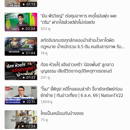
01:13
"มีน พีรวิชญ์" เร่งคุมอาหาร เหตุไขมันพุ่ง เผย
"ดรีม" ฝากไข่แล้วแต่ยังไม่เร่งแต่ง
02:34
503 ดู
สกัดจับรถบรรทุกลักลอบนำเข้าอะโวคาโดผิด
กฎหมาย น้ำหนักรวม 6.5 ตัน คนขับสารภาพ รับ
ค่าจ้างเที่ยวละ 5,000 บาท
01:44
18 ดู
ก้อง ห้วยไร่ แจ้งข่าวเศร้า 'น้องพั้นช์' ลูกสาว
บุญธรรม เสียชีวิตจากอุบัติเหตุทางรถยนต์
01:22
241 ดู
"โรม" ชี้พิรุธ! คดีโกงสอบล่าช้า จี้อายัดทรัพย์ก่อน
ยักย้าย | ทันข่าวเที่ยง | 6 ส.ค. 69 | NationTV22
22:51
1,609 ดู
ใครเป็นเหมือนกันบ้างงงง
75 ดู
02:34