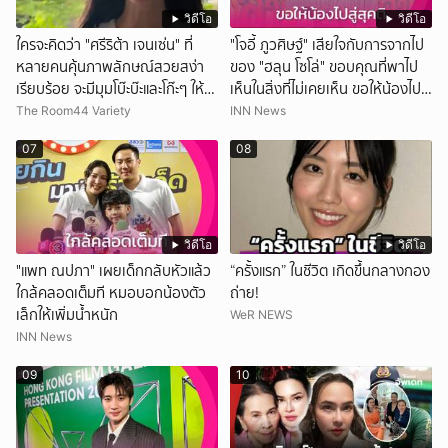
วิดีโอ
วิดีโอ
ใครจะคิดว่า "ศรีริต้า เจนเซ่น" ที่
"โจอี้ ภูวศิษฐ์" เสียใจกับการจากไป
หลายคนคุ้นภาพลักษณ์สวยสง่า
ของ "ฮลุน โซโล่" ขอบคุณที่พาไป
เรียบร้อย จะมีมุมโบ๊ะบ๊ะและโก๊ะๆ ให้ได้
เห็นในสิ่งที่ไม่เคยเห็น ขอให้น้องไปสู่
อมยิ้มเหมือนกัน งานนี้ทำเอาแฟนๆ
สุคติ
The Room44 Variety
INN News
ทั้งเอ็นดูทั้งหัวเราะ
07
08
วิดีโอ
วิดีโอ
"แพท ณปภา" เผยเด็กกลับหัวแล้ว
“ครั้งแรก” ในชีวิต เกิดขึ้นกลางกอง
ใกล้คลอดเต็มที หมอบอกน้องตัว
ถ่าย!
เล็กให้เพิ่มน้ำหนัก
WeR NEWS
INN News
09
10