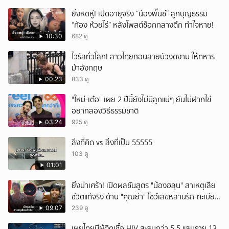
ยิ่งหดหู่! เปิดอายุจริง “น้องพั๊นซ์“ ลูกบุญธรรม
“ก้อง ห้วยไร่” หลังโพสต์ช็อกกลางดึก ทำใจหาย!
10:30
682 ดู
ไวรัลทั่วโลก! สาวไทยถอนสายบัวงดงาม ให้ทหาร
ม้าอังกฤษ
00:23
833 ดู
"ใหม่-เต๋อ" เผย 2 ปีนี้ยังไม่มีลูกแน่ๆ ยันไม่ฝากไข่
อยากลองวิธีธรรมชาติ
03:24
925 ดู
สิ่งที่คิด vs สิ่งที่เป็น 55555
103 ดู
01:01
ยิ่งน่าเศร้า! เปิดผลชันสูตร "น้องฮลุน" สาเหตุเสีย
ชีวิตแท้จริง ด้าน "คุณย่า" โชว์เลขหลานรัก-ทะเบียน
รถเคลื่อนร่าง!
09:07
239 ดู
เผยไทยมีผู้ติดเชื้อ HIV สะสมกว่า 5.5 แสนราย 13