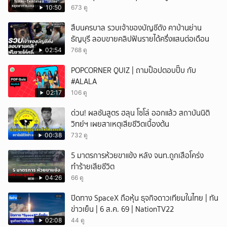
10:50
673 ดู
สืบนครบาล รวบเจ้าของบัญชีดัง คาบ้านย่าน
ธัญบุรี ลอบขายคลิปฟันรายได้ครึ่งแสนต่อเดือน
02:54
768 ดู
POPCORNER QUIZ | ถามป็อปตอบปั๊บ กับ
#ALALA
02:17
106 ดู
ด่วน! ผลชันสูตร ฮลุน โซโล่ ออกแล้ว สถาบันนิติ
วิทย์ฯ เผยสาเหตุเสียชีวิตเบื้องต้น
00:38
732 ดู
5 มาตรการห้วยขาแข้ง หลัง จนท.ถูกเสือโคร่ง
ทำร้ายเสียชีวิต
04:26
66 ดู
ปิดทาง SpaceX ถือหุ้น ธุจกิจดาวเทียมในไทย | ทัน
ข่าวเย็น | 6 ส.ค. 69 | NationTV22
02:08
44 ดู