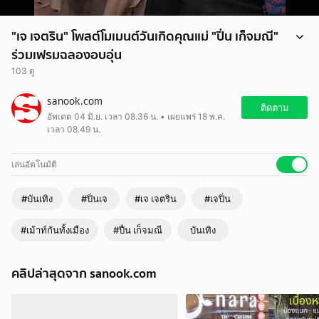
"เจ เจตริน" โพสต์โมเมนต์วันเกิดคุณแม่ "ปิ่น เก็จมณี"
ร่วมเฟรมฉลองอบอุ่น
103 ดู
กลายเป็นโมเมนต์ดีต่อใจที่ทำเอาแฟนคลับยิ้มตามกันทั้งโซเชียล เมื่ออดีต
sanook.com
สามีภรรยา "เจ เจตริน" และ "ปิ่น เก็จมณี" กลับมารวมตัวร่วมเฟรมกันอีก
ติดตาม
อัพเดต 04 มิ.ย. เวลา 08.36 น. • เผยแพร่ 18 พ.ค.
ครั้งในวันสำคัญ เพื่อเฉลิมฉลองวันเกิดให้กับคุณแม่ของหนุ่มเจ หรือคุณย่า
เวลา 08.49 น.
สุดที่รักของหลานๆ
เล่นอัตโนมัติ
#บันเทิง
#ปิ่นเจ
#เจ เจตริน
#เจปิ่น
#เม้าท์กันทั้งเมือง
#ปื่น เก็จมณี
บันเทิง
คลิปล่าสุดจาก sanook.com