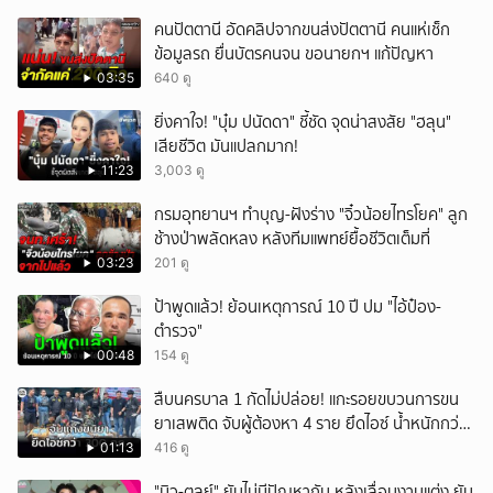
คนปัตตานี อัดคลิปจากขนส่งปัตตานี คนแห่เช็ก
ข้อมูลรถ ยื่นบัตรคนจน ขอนายกฯ แก้ปัญหา
03:35
640 ดู
ยิ่งคาใจ! "บุ๋ม ปนัดดา" ชี้ชัด จุดน่าสงสัย "ฮลุน"
เสียชีวิต มันแปลกมาก!
11:23
3,003 ดู
กรมอุทยานฯ ทำบุญ-ฝังร่าง "จิ๋วน้อยไทรโยค" ลูก
ช้างป่าพลัดหลง หลังทีมแพทย์ยื้อชีวิตเต็มที่
03:23
201 ดู
ป้าพูดแล้ว! ย้อนเหตุการณ์ 10 ปี ปม "ไอ้ป๋อง-
ตำรวจ"
00:48
154 ดู
สืบนครบาล 1 กัดไม่ปล่อย! แกะรอยขบวนการขน
ยาเสพติด จับผู้ต้องหา 4 ราย ยึดไอซ์ น้ำหนักกว่า
300 กก. ก่อนเข้ากลางกรุง
01:13
416 ดู
"มิว-ตุลย์" ยันไม่มีปัญหากัน หลังเลื่อนงานแต่ง ยัน