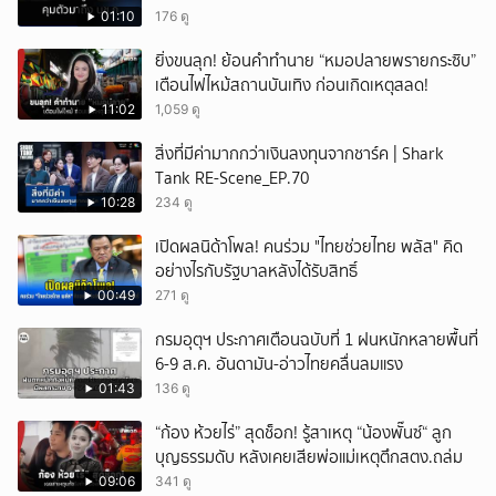
01:10
176 ดู
ยกเลิก
ยิ่งขนลุก! ย้อนคำทำนาย “หมอปลายพรายกระซิบ”
เตือนไฟไหม้สถานบันเทิง ก่อนเกิดเหตุสลด!
11:02
1,059 ดู
สิ่งที่มีค่ามากกว่าเงินลงทุนจากชาร์ค | Shark
Tank RE-Scene_EP.70
10:28
234 ดู
เปิดผลนิด้าโพล! คนร่วม "ไทยช่วยไทย พลัส" คิด
อย่างไรกับรัฐบาลหลังได้รับสิทธิ์
00:49
271 ดู
กรมอุตุฯ ประกาศเตือนฉบับที่ 1 ฝนหนักหลายพื้นที่
6-9 ส.ค. อันดามัน-อ่าวไทยคลื่นลมแรง
01:43
136 ดู
“ก้อง ห้วยไร่” สุดช็อก! รู้สาเหตุ “น้องพั๊นซ์“ ลูก
บุญธรรมดับ หลังเคยเสียพ่อแม่เหตุตึกสตง.ถล่ม
09:06
341 ดู