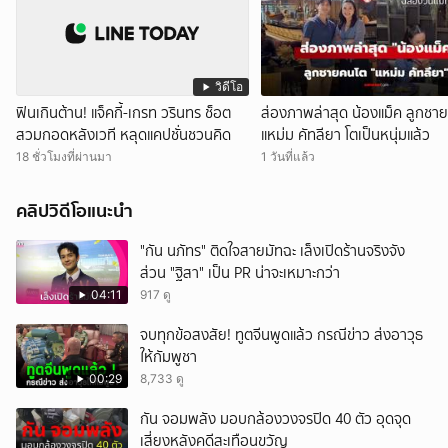
วิดีโอ
ฟินเกินต้าน! แจ็คกี้-เกรท วรินทร ช็อต
ส่องภาพล่าสุด น้องแม็ค ลูกชา
สวมกอดหลังเวที หลุดแคปชั่นชวนคิด
แหม่ม คัทลียา โตเป็นหนุ่มแล้ว
18 ชั่วโมงที่ผ่านมา
1 วันที่แล้ว
คลิปวิดีโอแนะนำ
"กัน นภัทร" ติดใจสายมัทฉะ เล็งเปิดร้านจริงจัง
ส่วน "ฐิสา" เป็น PR น่าจะเหมาะกว่า
04:11
917 ดู
จบทุกข้อสงสัย! ทูตจีนพูดแล้ว กรณีข่าว ส่งอาวุธ
ให้กัมพูชา
00:29
8,733 ดู
กัน จอมพลัง มอบกล้องวงจรปิด 40 ตัว อุดจุด
เสี่ยงหลังคดีสะเทือนขวัญ