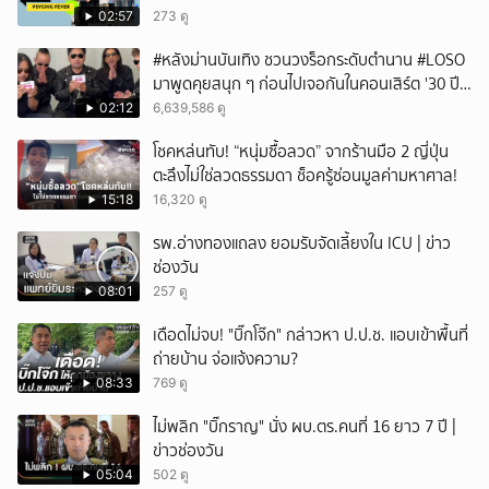
02:57
273 ดู
#หลังม่านบันเทิง ชวนวงร็อกระดับตำนาน #LOSO
มาพูดคุยสนุก ๆ ก่อนไปเจอกันในคอนเสิร์ต '30 ปี
LOSO นานเท่าไรก็รอ'
02:12
6,639,586 ดู
โชคหล่นทับ! “หนุ่มซื้อลวด” จากร้านมือ 2 ญี่ปุ่น
ตะลึงไม่ใช่ลวดธรรมดา ช็อครู้ซ่อนมูลค่ามหาศาล!
15:18
16,320 ดู
รพ.อ่างทองแถลง ยอมรับจัดเลี้ยงใน ICU | ข่าว
ช่องวัน
08:01
257 ดู
เดือดไม่จบ! "บิ๊กโจ๊ก" กล่าวหา ป.ป.ช. แอบเข้าพื้นที่
ถ่ายบ้าน จ่อแจ้งความ?
08:33
769 ดู
ไม่พลิก "บิ๊กราญ" นั่ง ผบ.ตร.คนที่ 16 ยาว 7 ปี |
ข่าวช่องวัน
05:04
502 ดู