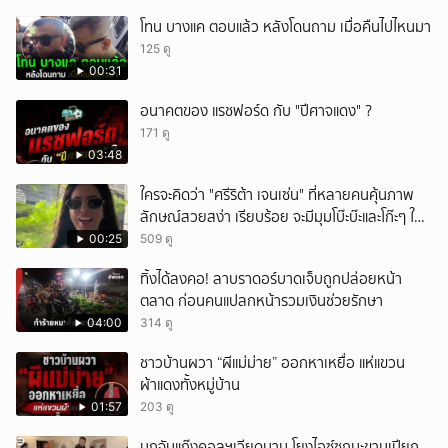
โทน บางแค ตอบแล้ว หลังโดนถาม เมื่อคืนไปไหนมา
125 ดู
00:31
อนาคตของ แรชฟอร์ด กับ "ปีศาจแดง" ?
171 ดู
03:48
ใครจะคิดว่า "ศรีริต้า เจนเซ่น" ที่หลายคนคุ้นภาพ
ลักษณ์สวยสง่า เรียบร้อย จะมีมุมโบ๊ะบ๊ะและโก๊ะๆ ให้
ได้อมยิ้มเหมือนกัน งานนี้ทำเอาแฟนๆ ทั้งเอ็นดูทั้ง
00:25
509 ดู
หัวเราะ
ทิ้งได้ลงคอ! ลาบราดอร์บาดเจ็บถูกปล่อยหน้า
ตลาด ก่อนคนแปลกหน้ารวมเงินช่วยรักษา
04:00
314 ดู
ชาวบ้านผวา “ผีแม่ม่าย” ออกหาเหยื่อ แห่แขวน
ผ้าแดงทั้งหมู่บ้าน
01:57
203 ดู
บุกจับแก๊งคอลฯเวียดนาม โยงไอซ์ซุกมะขามเปียก