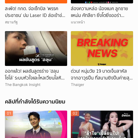
สะพัด! กกต. จ่อเช็กบิล ‘พรรค
ส่องความหล่อ น้องแมค ลูกชาย
ประชาชน’ ปม Laser ID ส่อเข้าข่าย
แหม่ม คัทลียา ยิ่งโตยิ่งออร่า
ยุบพรรคตาม ม.92
พระเอกพุ่ง
สยามรัฐ
แนวหน้า
ออกแล้ว! ผลชันสูตรร่าง ‘ฮลุน
ด่วน! หนุ่มวัย 19 บาดเจ็บสาหัส
โซโล่’ ระบบหัวใจและไหลเวียนโลหิต
จากอาวุธปืน ที่สนามยิงปืนค่ายสุร
ล้มเหลว
นารี โคราช ตำรวจเร่งสอบสาเหตุ
The Bangkok Insight
Thaiger
คลิปที่กำลังได้รับความนิยม
01
02