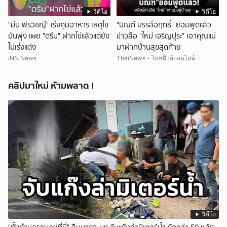
วิดีโอ
วิดีโอ
"มีน พีรวิชญ์" เร่งคุมอาหาร เหตุไข
"บิณฑ์ บรรลือฤทธิ์" ยอมพูดแล้ว
มันพุ่ง เผย "ดรีม" ฝากไข่แล้วแต่ยัง
ข่าวลือ "ใหม่ เจริญปุระ" เอาคุณแม่
ไม่เร่งแต่ง
มาฝากบ้านสุขสุดท้าย
INN News
ThaiNews - ไทยนิวส์ออนไลน์
คลิปมาใหม่ ห้ามพลาด !
วิดีโอ