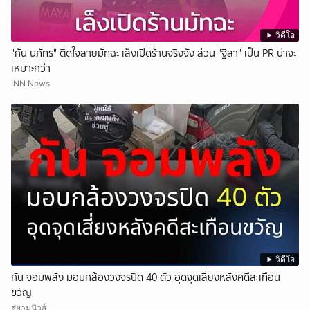
วิดีโอ
"กัน นภัทร" ติดใจสายมัทฉะ เล็งเปิดร้านจริงจัง ส่วน "ฐิสา" เป็น PR น่าจะ
เหมาะกว่า
INN News
วิดีโอ
กัน จอมพลัง มอบกล้องวงจรปิด 40 ตัว อุดจุดเสี่ยงหลังคดีสะเทือน
ขวัญ
สยามนิวส์