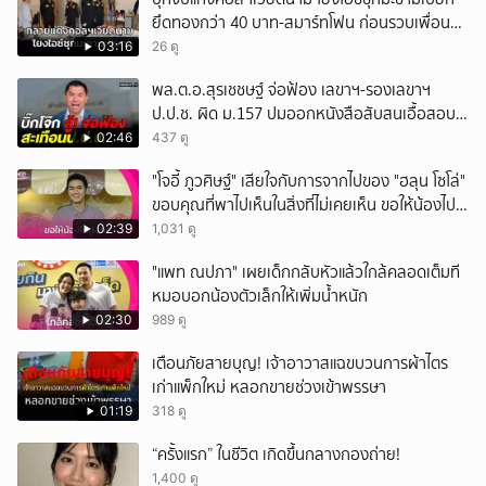
ยึดทองกว่า 40 บาท-สมาร์ทโฟน ก่อนรวบเพื่อน
ร่วมทีมหอบเงิน 1.5 แสนติดสินบนคาโรงพัก
03:16
26 ดู
พล.ต.อ.สุรเชชษฐ์ จ่อฟ้อง เลขาฯ-รองเลขาฯ
ป.ป.ช. ผิด ม.157 ปมออกหนังสือสับสนเอื้อสอบ
คดีซ้ำซ้อน
02:46
437 ดู
"โจอี้ ภูวศิษฐ์" เสียใจกับการจากไปของ "ฮลุน โซโล่"
ขอบคุณที่พาไปเห็นในสิ่งที่ไม่เคยเห็น ขอให้น้องไปสู่
สุคติ
02:39
1,031 ดู
"แพท ณปภา" เผยเด็กกลับหัวแล้วใกล้คลอดเต็มที
หมอบอกน้องตัวเล็กให้เพิ่มน้ำหนัก
02:30
989 ดู
เตือนภัยสายบุญ! เจ้าอาวาสแฉขบวนการผ้าไตร
เก่าแพ็กใหม่ หลอกขายช่วงเข้าพรรษา
01:19
318 ดู
“ครั้งแรก” ในชีวิต เกิดขึ้นกลางกองถ่าย!
1,400 ดู