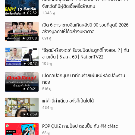
จังหวัดที่มีผู้ติดเชื้อครึ่งล้านคน
02:52
1,348 ดู
เปิด 6 ดาราชายจีนเกิดหลังปี 90 รวยที่สุดปี 2026
สร้างมูลค่าให้ได้อย่างมหาศาล
03:08
691 ดู
"ธีรุตม์-เรืองเดช" รับจบปิดประตูคดีโกงสอบ ? | ทัน
ข่าวเย็น | 6 ส.ค. 69 | NationTV22
08:17
105 ดู
เปิดคลิปอีกมุม! นาทีคนร้ายเผ่นหนีหลังปล้uร้าน
ทอง
00:21
516 ดู
แค่คำนี้คำเดียว อะไรก็เป็นไปได้
434 ดู
02:59
POP QUIZ ถามป็อป ตอบปั๊บ กับ #MicMac
68 ดู