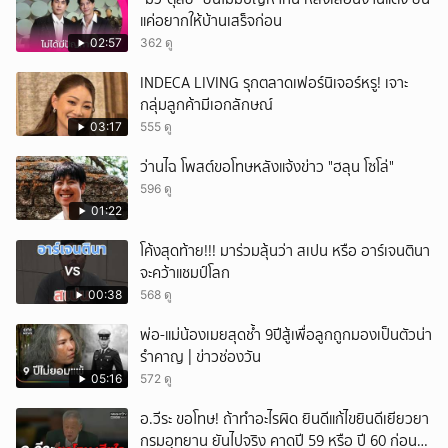
แค่อยากให้บ้านเสร็จก่อน
02:57
362 ดู
INDECA LIVING รุกตลาดเฟอร์นิเจอร์หรู! เจาะ
กลุ่มลูกค้ามีเอกลักษณ์
03:17
555 ดู
ว่านไฉ โพสต์ขอโทษหลังแจ้งข่าว "ฮลุน โซโล่"
596 ดู
01:22
โค้งสุดท้าย!!! มาร่วมลุ้นว่า สเปน หรือ อาร์เจนตินา
จะคว้าแชมป์โลก
00:38
568 ดู
พ่อ-แม่น้องเมยสุดช้ำ 9ปีสู้เพื่อลูกถูกมองเป็นตัวน่า
รำคาญ | ข่าวช่องวัน
05:16
572 ดู
อ.วีระ ขอโทษ! ถ้าทำอะไรผิด ยินดีแก้ไขยินดีเยียวยา
กรมอุทยาน ยันไปจริง คาดปี 59 หรือ ปี 60 ก่อน