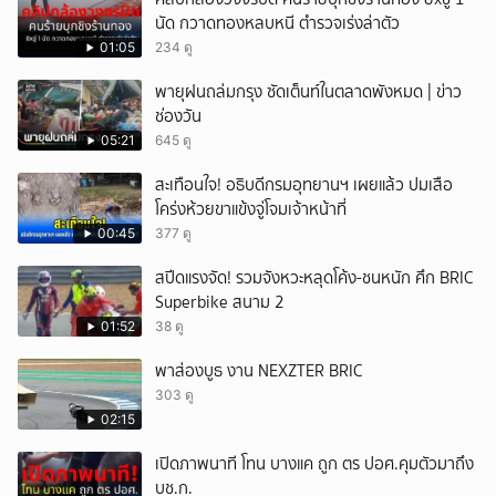
นัด กวาดทองหลบหนี ตำรวจเร่งล่าตัว
01:05
234 ดู
พายุฝนถล่มกรุง ซัดเต็นท์ในตลาดพังหมด | ข่าว
ช่องวัน
05:21
645 ดู
สะเทือนใจ! อธิบดีกรมอุทยานฯ เผยแล้ว ปมเสือ
โคร่งห้วยขาแข้งจู่โจมเจ้าหน้าที่
00:45
377 ดู
สปีดแรงจัด! รวมจังหวะหลุดโค้ง-ชนหนัก ศึก BRIC
Superbike สนาม 2
01:52
38 ดู
พาส่องบูธ งาน NEXZTER BRIC
303 ดู
02:15
เปิดภาพนาที โทน บางแค ถูก ตร ปอศ.คุมตัวมาถึง
บช.ก.