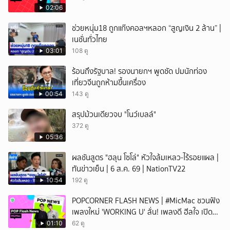
02:06
ช่วยหนุ่ม18 ถูกแก๊งคอลฯหลอก “สูญเงิน 2 ล้าน” |
เนชั่นทั่วไทย
03:01
108 ดู
ร้อนถึงรัฐบาล! รองนายกฯ พูดชัด ปมนักท่อง
เที่ยวจีนถูกห้ามขึ้นเครื่อง
00:54
143 ดู
สรุปม้วนเดียวจบ "โนว์เบลล์"
372 ดู
05:36
ผลชันสูตร "ฮลุน โซโล่" หัวใจล้มเหลว-ไร้รอยแผล |
ทันข่าวเย็น | 6 ส.ค. 69 | NationTV22
10:54
192 ดู
POPCORNER FLASH NEWS | #MicMac ชวนฟัง
เพลงใหม่ 'WORKING U' ลั่น! เพลงดี ฮีลใจ เปิด
ฟังได้ทุกสถานการณ์
01:10
62 ดู