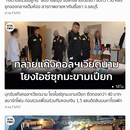
"ทั้งตำบลรวมอยู่ที่นี่" สืบบางละมุง จับแก๊งล่ามิเตอร์น้ำ งัดกว่า 50 หลัง
ซุกของกลางเต็มห้อง สารภาพขายหาเงินซื้อยา จ.ชลบุรี
สวพ.FM91
วิดีโอ
บุกจับแก๊งคอลฯเวียดนาม โยงไอซ์ซุกมะขามเปียก ยึดทองกว่า 40 บาท-
สมาร์ทโฟน ก่อนรวบเพื่อนร่วมทีมหอบเงิน 1.5 แสนติดสินบนคาโรงพัก
สวพ.FM91