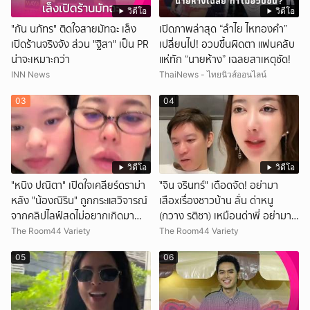
วิดีโอ
วิดีโอ
"กัน นภัทร" ติดใจสายมัทฉะ เล็ง
เปิดภาพล่าสุด “ลำไย ไหทองคำ”
เปิดร้านจริงจัง ส่วน "ฐิสา" เป็น PR
เปลี่ยนไป! อวบขึ้นผิดตา แฟนคลับ
น่าจะเหมาะกว่า
แห่ทัก “นายห้าง” เฉลยสาเหตุชัด!
INN News
ThaiNews - ไทยนิวส์ออนไลน์
03
04
วิดีโอ
วิดีโอ
"หนิง ปณิตา" เปิดใจเคลียร์ดราม่า
ั่"จิน จรินทร์" เดือดจัด! อย่ามา
หลัง "น้องณิริน" ถูกกระแสวิจารณ์
เสือxเรื่องชาวบ้าน ลั่น ด่าหนู
จากคลิปไลฟ์สดไม่อยากเกิดมา
(กวาง รติชา) เหมือนด่าพี่ อย่ามา
หน้าเหมือนพ่อ
ยุ่งกับคนของผม จบ!!!
The Room44 Variety
The Room44 Variety
05
06