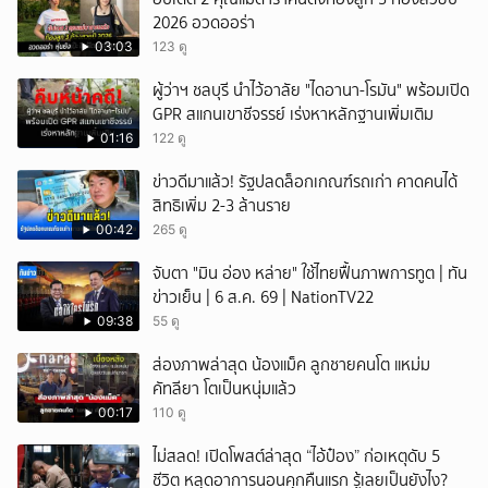
2026 อวดออร่า
03:03
123 ดู
ผู้ว่าฯ ชลบุรี นำไว้อาลัย "ไดอานา-โรมัน" พร้อมเปิด
GPR สแกนเขาชีจรรย์ เร่งหาหลักฐานเพิ่มเติม
01:16
122 ดู
ข่าวดีมาแล้ว! รัฐปลดล็อกเกณฑ์รถเก่า คาดคนได้
สิทธิเพิ่ม 2-3 ล้านราย
00:42
265 ดู
จับตา "มิน อ่อง หล่าย" ใช้ไทยฟื้นภาพการทูต | ทัน
ข่าวเย็น | 6 ส.ค. 69 | NationTV22
09:38
55 ดู
ส่องภาพล่าสุด น้องแม็ค ลูกชายคนโต แหม่ม
คัทลียา โตเป็นหนุ่มแล้ว
00:17
110 ดู
ไม่สลด! เปิดโพสต์ล่าสุด “ไอ้ป๋อง” ก่อเหตุดับ 5
ชีวิต หลุดอาการนอนคุกคืนแรก รู้เลยเป็นยังไง?