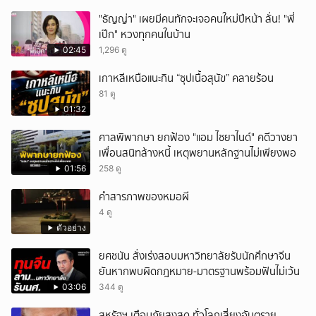
"ธัญญ่า" เผยมีคนทักจะเจอคนใหม่ปีหน้า ลั่น! "พี่
เป๊ก" หวงทุกคนในบ้าน
02:45
1,296 ดู
เกาหลีเหนือแนะกิน “ซุปเนื้อสุนัข” คลายร้อน
81 ดู
01:32
ศาลพิพากษา ยกฟ้อง "แอม ไซยาไนด์" คดีวางยา
เพื่อนสนิทล้างหนี้ เหตุพยานหลักฐานไม่เพียงพอ
01:56
258 ดู
คำสารภาพของหมอผี
4 ดู
ตัวอย่าง
ยศชนัน สั่งเร่งสอบมหาวิทยาลัยรับนักศึกษาจีน
ยันหากพบผิดกฎหมาย-มาตรฐานพร้อมฟันไม่เว้น
03:06
344 ดู
สหรัฐฯ เตือนภัยสูงสุด ทั่วโลกเสี่ยงอันตราย