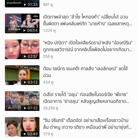
01:35
897 ดู
เปิดภาพล่าสุด “ลำไย ไหทองคำ” เปลี่ยนไป! อวบ
ขึ้นผิดตา แฟนคลับแห่ทัก “นายห้าง” เฉลยสาเหตุ
ชัด!
06:04
1,224 ดู
"หนิง ปณิตา" เปิดใจเคลียร์ดราม่าหลัง "น้องณิริน"
ถูกกระแสวิจารณ์ จากคลิปไลฟ์สดไม่อยากเกิดมา
หน้าเหมือนพ่อ
02:57
258 ดู
ต้อม รชนีกร ชนะคดี! ศาลสั่ง "เลอลักษณ์" ชดใช้
อ่วม
03:12
454 ดู
ตะลึง! รายได้ “ฮลุน” ก่อนเสียในจอร์เจีย “พี่ชาย”
เปิดอาการ “ย่าฮลุน” หลังสูญเสียหลานอภิชาต
บุตร!
07:22
29,256 ดู
ั่"จิน จรินทร์" เดือดจัด! อย่ามาเสือxเรื่องชาวบ้าน
ลั่น ด่าหนู (กวาง รติชา) เหมือนด่าพี่ อย่ามายุ่งกับ
คนของผม จบ!!!
02:49
379 ดู