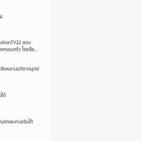
ัญ
 | NationTV22 สอบ
้งครอบครัว โรงเรียน
ูญเสียหลานอภิชาตบุตร!
่ได้
นตกและทะเลจีนใต้