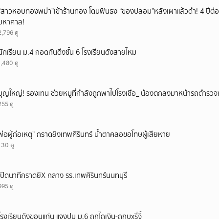
ยกเลิก
“สาวหอบทองพม่า”เข้าร้านทอง โดนฟันธง “ของปลอม”หลังเผาแล้วดำ! 4 ปีต่อม
มหาศาล!
2,796 ดู
นักเรียน ม.4 กอดกันดิ่งชั้น 6 โรงเรียนดังสายไหม
1,480 ดู
บุญใหญ่! รองเทน ช่วยหมูที่กำลังถูกพาไปโรงเชือ_ น้องตกลงมาหน้ารถตำรวจ
255 ดู
พ่อผู้ก่อเหตุ” กราดยิงเทพศิรินทร์ น้ำตาคลอขอโทษผู้เสียหาย
130 ดู
เปิดนาทีกราดยิX กลาง รร.เทพศิรินทร์นนทบุรี
995 ดู
โรงเรียนดังขอนแก่น แจงปม ม.6 ถูกไถเงิน-ถูกบุxรี่จี้