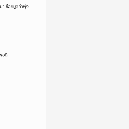
า ช็อกมูลค่าพุ่ง
พอดี