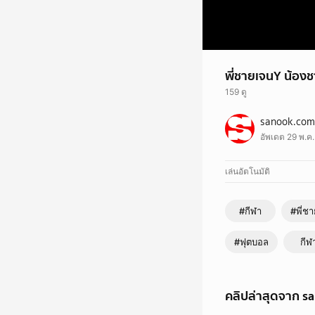
พี่ชายเจนY น้อง
159 ดู
รายการ พี่ชายเจนY น้อ
sanook.com
อัพเดต 29 พ.ค.
เล่นอัตโนมัติ
#กีฬา
#พี่ช
#ฟุตบอล
กีฬ
คลิปล่าสุดจาก s