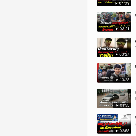
04:09
03:21
03:27
13:28
01:55
02:58