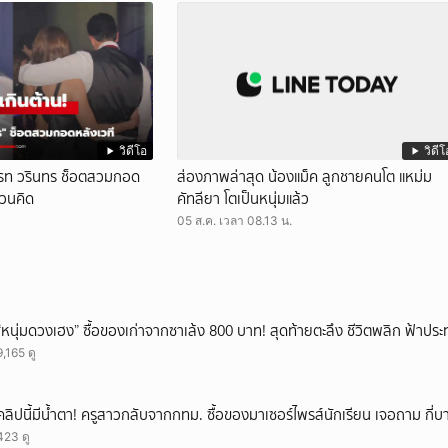
วิดีโอ
วิดีโ
-เกรท วรินทร ช็อตสวมกอด
ส่องภาพล่าสุด น้องแม็ค ลูกชายคนโต แหม่ม
ชวนคิด
คัทลียา โตเป็นหนุ่มแล้ว
05 ส.ค. เวลา 08.13 น.
“หนุ่มดวงเฮง” ซื้อของเก่าจากซาเล้ง 800 บาท! สุดท้ายตะลึง ชีวิตพลิก ฟ้าประ
9,165 ดู
คลิปนี้มีน้ำตา! ครูสาวกลับจากกทม. ซื้อของมาเซอร์ไพรส์นักเรียน เจอถาม กี่
423 ดู