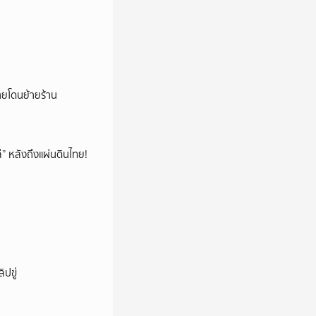
้ายโดนย้ายร้าน
โล่” หลังถึงแผ่นดินไทย!
ปขู่