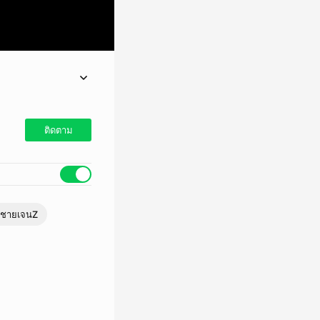
ยทั่วไป
ติดตาม
งชายเจนZ