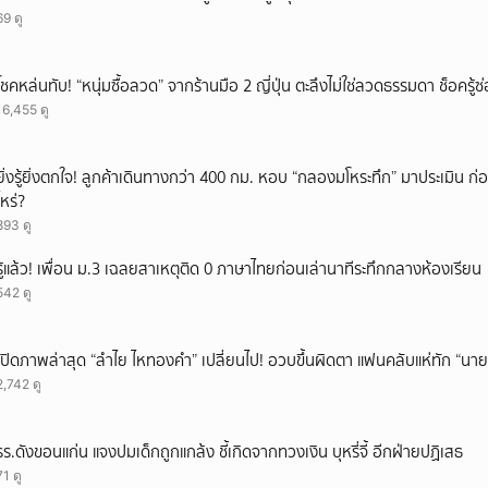
69 ดู
โชคหล่นทับ! “หนุ่มซื้อลวด” จากร้านมือ 2 ญี่ปุ่น ตะลึงไม่ใช่ลวดธรรมดา ช็อครู
16,455 ดู
ยิ่งรู้ยิ่งตกใจ! ลูกค้าเดินทางกว่า 400 กม. หอบ “กลองมโหระทึก” มาประเมิน ก
ไหร่?
893 ดู
รู้แล้ว! เพื่อน ม.3 เฉลยสาเหตุติด 0 ภาษาไทยก่อนเล่านาทีระทึกกลางห้องเรียน
542 ดู
เปิดภาพล่าสุด “ลำไย ไหทองคำ” เปลี่ยนไป! อวบขึ้นผิดตา แฟนคลับแห่ทัก “นาย
2,742 ดู
รร.ดังขอนแก่น แจงปมเด็กถูกแกล้ง ชี้เกิดจากทวงเงิน บุหรี่จี้ อีกฝ่ายปฏิเสธ
71 ดู