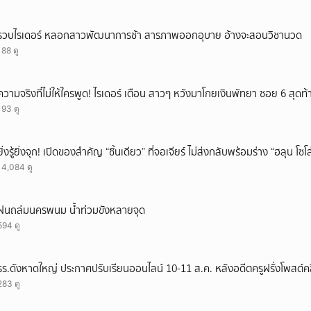
รวบไรเดอร์ หลอกสาวพัฒนาการช้า สารภาพออกอุบาย อ้างจะสอนวิชานวด
188 ดู
ความจริงที่ไม่ให้ใครพูด! ไรเดอร์ เตือน สาวๆ หวังมาโกยเงินพัทยา ซอย 6 สุดท
193 ดู
ยิ่งรู้ยิ่งจุก! เปิดของสำคัญ “ชิ้นเดียว” ที่จอเจียร์ ไม่ส่งกลับพร้อมร่าง “ฮลุน โซ
14,084 ดู
ฝนถล่มนครพนม น้ำท่วมขังหลายจุด
594 ดู
รร.ดังหาดใหญ่ ประกาศปรับเรียนออนไลน์ 10-11 ส.ค. หลังอดีตครูฝรั่งโพสต์คลิ
283 ดู