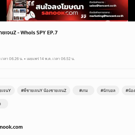
ชายเจนZ - WhoIs SPY EP.7
งชายเจนZ เกี่ยวกับ กีฬา โดยมีเนื้อหาฟุตบอลเป็นหลัก เล่นเกม ตอบปัญหา หรือ คุ
 เวลา 06.26 น. • เผยแพร่ 14 พ.ค. เวลา 06.52 น.
ายเจนY
#พี่ชายเจนY น้องชายเจนZ
#เกม
#นักบอล
#น้อ
า
anook.com