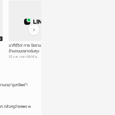
อ
วิดีโอ
นาทีชีวิต! กาย รัชชานนท์ พุ่งขวางรถหวิดชนลูก
คลิป โมเมนต์ชื่นใจ!
ข้ามถนนตลาดร่มหุบ
ออกจากลิฟต์
22 ก.ค. เวลา 09.16 น.
20 ก.ค. เวลา 08.41 
ทานเจอ“ขุมทรัพย์”!
บาท กลัวครูจ่ายแพง w