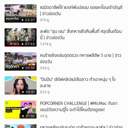
แฉมิจฉาชีพใช้ แบงก์พันปลอม ขอแลกโอนเข้าบัญชี
| ข่าวช่องวัน
03:37
979 ดู
สะพัด "ฮุน เซน" สั่งทหารยึดคืนพื้นที่ 4จุดสิ้นเดือน
นี้ | ข่าวช่องวัน
07:33
1,418 ดู
คนร้ายยิงถล่มจุดตรวจ ทหารพลีชีพ 5 นาย | ข่าว
ช่องวัน
05:50
938 ดู
"ปันปัน" เสิร์ฟคลิปแม่เสือสาว ทำเอาหนุ่ม ๆ ใจ
ละลาย
00:51
633 ดู
POPCORNER CHALLENGE | #MicMac กับชา
เลนจ์วัดความรู้ใจ จะทำได้ไหมต้องดูเลย!
01:50
48 ดู
ทหารเหยียบทุ่นระเบิด ขาซ้ายขาด-สาหัส | ข่าวช่อง