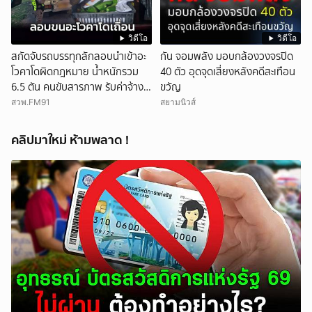
วิดีโอ
วิดีโอ
สกัดจับรถบรรทุกลักลอบนำเข้าอะ
กัน จอมพลัง มอบกล้องวงจรปิด
โวคาโดผิดกฎหมาย น้ำหนักรวม
40 ตัว อุดจุดเสี่ยงหลังคดีสะเทือน
6.5 ตัน คนขับสารภาพ รับค่าจ้าง
ขวัญ
เที่ยวละ 5,000 บาท
สวพ.FM91
สยามนิวส์
คลิปมาใหม่ ห้ามพลาด !