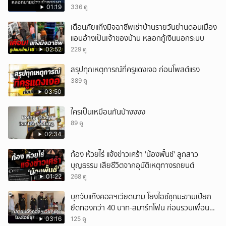
01:19
336 ดู
เตือนภัยแก๊งมิจฉาชีพเช่าบ้านรายวันย่านดอนเมือง
แอบอ้างเป็นเจ้าของบ้าน หลอกกู้เงินนอกระบบ
02:52
229 ดู
สรุปทุกเหตุการณ์ที่ครูแดงเจอ ก่อนโพสต์แรง
389 ดู
03:50
ใครเป็นเหมือนกันบ้างงงง
89 ดู
02:34
ก้อง ห้วยไร่ แจ้งข่าวเศร้า 'น้องพั้นช์' ลูกสาว
บุญธรรม เสียชีวิตจากอุบัติเหตุทางรถยนต์
01:22
268 ดู
บุกจับแก๊งคอลฯเวียดนาม โยงไอซ์ซุกมะขามเปียก
ยึดทองกว่า 40 บาท-สมาร์ทโฟน ก่อนรวบเพื่อน
ร่วมทีมหอบเงิน 1.5 แสนติดสินบนคาโรงพัก
03:16
125 ดู