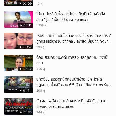
03:09
13 ดู
"กัน นภัทร" ติดใจสายมัทฉะ เล็งเปิดร้านจริงจัง
ส่วน "ฐิสา" เป็น PR น่าจะเหมาะกว่า
04:11
1,258 ดู
"หนิง ปณิตา" เปิดใจเคลียร์ดราม่าหลัง "น้องณิริน"
ถูกกระแสวิจารณ์ จากคลิปไลฟ์สดไม่อยากเกิดมา
หน้าเหมือนพ่อ
02:57
296 ดู
ต้อม รชนีกร ชนะคดี! ศาลสั่ง "เลอลักษณ์" ชดใช้
อ่วม
03:12
495 ดู
สกัดจับรถบรรทุกลักลอบนำเข้าอะโวคาโดผิด
กฎหมาย น้ำหนักรวม 6.5 ตัน คนขับสารภาพ รับ
ค่าจ้างเที่ยวละ 5,000 บาท
01:44
208 ดู
กัน จอมพลัง มอบกล้องวงจรปิด 40 ตัว อุดจุด
เสี่ยงหลังคดีสะเทือนขวัญ
01:35
944 ดู