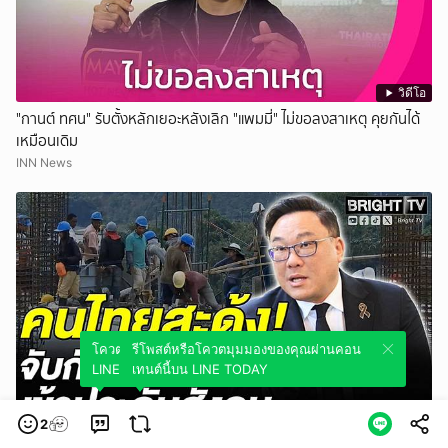
วิดีโอ
"กานต์ ทศน" รับตั้งหลักเยอะหลังเลิก "แพมมี่" ไม่ขอลงสาเหตุ คุยกันได้
เหมือนเดิม
INN News
โควตมุมมองของคุณผ่านคอนเทนต์นี้บน
รีโพสต์หรือโควตมุมมองของคุณผ่านคอน
LINE TODAY
เทนต์นี้บน LINE TODAY
วิดีโอ
2
จุลพันธ์ รมว.แรงงาน เตรียมชง ครม. เห็นชอบ MOU ไทย-เมียนมา ฉบับ