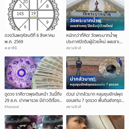
ดวงวันพฤหัสบดีที่ 6 สิงหาคม
หนักกว่าที่คิด! วัดพระบาทน้ำพุ
พ.ศ. 2569
ประกาศปิดรับผู้ป่วยใหม่ เผยสาเหตุ
สุดสะเทือนใจ
พ.พาทินี
สยามนิวส์
ดูดวง ราศีดาวพุธเดินหน้า วันนี้ถึง
ด่วน! น่ากลัวมาก หลุมยุบยักษ์ผุด
29 ส.ค. ปากพารวย มีข่าวดีเรื่อง
ขอนแก่น 7 จุดรวด พื้นดินยังทรุด
เงิน-ค้าขาย
ไม่หยุด ชาวบ้านผวาหนัก
Khaosod
สยามนิวส์