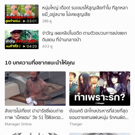
หนุ่มใหญ่ เดือด! รบเขมรให้สูญเสียทำไม ทีลูกหลา
ยมึ_อยู่สบาย ไม่เคยสูญเสีย
03:01
286 ดู
จ่าวัญ เผยคลิปในอดีต ตามตัวขบวนการแบ่งแยก
ดินแดน ที่บ้านกลางป่า
04:29
403 ดู
10 บทความที่อยากแนะนำให้คุณ
สังขารไม่เที่ยง! ปาปารัซซี่แอบถ่าย
ย้อนคดี นักโทษประหารที่สวยที่สุด
ภาพ “เบ็คแฮม” วัย 51 ไร้ฟิลเตอร์
ยอมตายแทนแฟนหนุ่ม รักคนผิด
เผยให้เห็นผมบาง-ศีรษะล้าน
ชีวิตดิ่งเหว
Manager Online
Thaiger