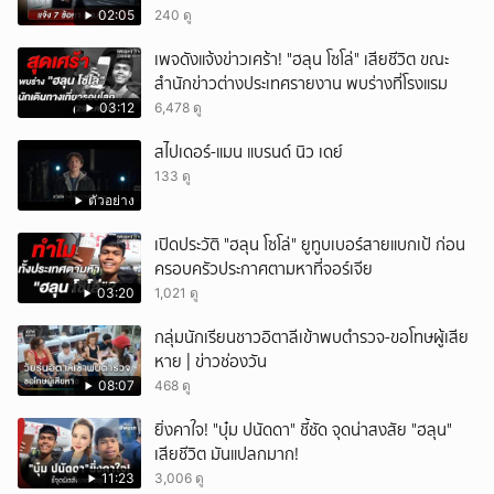
02:05
240 ดู
เพจดังแจ้งข่าวเศร้า! "ฮลุน โซโล่" เสียชีวิต ขณะ
สำนักข่าวต่างประเทศรายงาน พบร่างที่โรงแรม
03:12
6,478 ดู
สไปเดอร์-แมน แบรนด์ นิว เดย์
133 ดู
ตัวอย่าง
เปิดประวัติ "ฮลุน โซโล่" ยูทูบเบอร์สายแบกเป้ ก่อน
ครอบครัวประกาศตามหาที่จอร์เจีย
03:20
1,021 ดู
กลุ่มนักเรียนชาวอิตาลีเข้าพบตำรวจ-ขอโทษผู้เสีย
หาย | ข่าวช่องวัน
08:07
468 ดู
ยิ่งคาใจ! "บุ๋ม ปนัดดา" ชี้ชัด จุดน่าสงสัย "ฮลุน"
เสียชีวิต มันแปลกมาก!
11:23
3,006 ดู