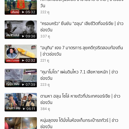
วัน
05:32
222 ดู
"ครอบครัว" ยืนยัน "ฮลุน" เสียชีวิตที่จอร์เจีย | ข่าว
ช่องวัน
09:36
337 ดู
"อนุทิน" แจง 7 มาตรการ ลุยคดีทุจริตสอบท้องถิ่น
| ข่าวช่องวัน
02:32
221 ดู
"คุมาโมโตะ" แผ่นดินไหว 7.1 เสียหายหนัก | ข่าว
ช่องวัน
07:39
223 ดู
ตามหา ฮลุน โซโล่ หายตัวที่ประเทศจอร์เจีย | ข่าว
ช่องวัน
06:11
384 ดู
หนุ่มสุดงง ได้นั่งในห้องเก็บกระเป๋ารถทัวร์ | ข่าว
ช่องวัน