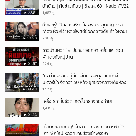
ยักย้าย | ทันข่าวเที่ยง | 6 ส.ค. 69 | NationTV22
22:51
1,657 ดู
ยิ่งหดหู่! เปิดอายุจริง “น้องพั๊นซ์“ ลูกบุญธรรม
“ก้อง ห้วยไร่” หลังโพสต์ช็อกกลางดึก ทำใจหาย!
10:30
700 ดู
ชาวบ้านผวา “ผีแม่ม่าย” ออกหาเหยื่อ แห่แขวน
ผ้าแดงทั้งหมู่บ้าน
01:57
224 ดู
"ทั้งตำบลรวมอยู่ที่นี่" สืบบางละมุง จับแก๊งล่า
มิเตอร์น้ำ งัดกว่า 50 หลัง ซุกของกลางเต็มห้อง
สารภาพขายหาเงินซื้อยา จ.ชลบุรี
04:43
142 ดู
“ครั้งแรก” ในชีวิต เกิดขึ้นกลางกองถ่าย!
1,419 ดู
01:13
เตือนภัยสายบุญ! เจ้าอาวาสแฉขบวนการผ้าไตร
เก่าแพ็กใหม่ หลอกขายช่วงเข้าพรรษา