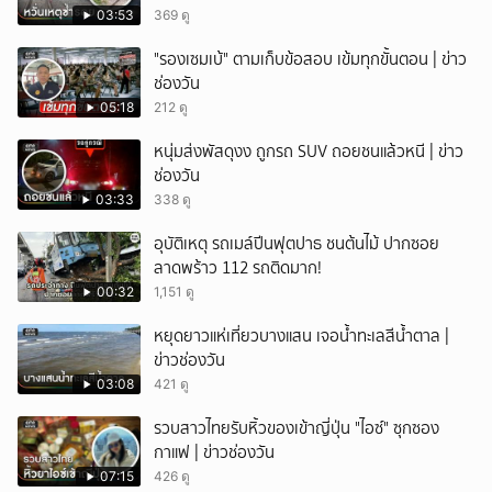
03:53
369 ดู
"รองเซมเบ้" ตามเก็บข้อสอบ เข้มทุกขั้นตอน | ข่าว
ช่องวัน
05:18
212 ดู
หนุ่มส่งพัสดุงง ถูกรถ SUV ถอยชนแล้วหนี | ข่าว
ช่องวัน
03:33
338 ดู
อุบัติเหตุ รถเมล์ปีนฟุตปาธ ชนต้นไม้ ปากซอย
ลาดพร้าว 112 รถติดมาก!
00:32
1,151 ดู
หยุดยาวแห่เที่ยวบางแสน เจอน้ำทะเลสีน้ำตาล |
ข่าวช่องวัน
03:08
421 ดู
รวบสาวไทยรับหิ้วของเข้าญี่ปุ่น "ไอซ์" ซุกซอง
กาแฟ | ข่าวช่องวัน
07:15
426 ดู