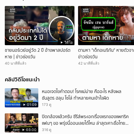
วิดีโอ
ชายนอร์เวย์อยู่วัด 2 ปี อ้างพาสปอร์ต
ตามหา "เด็กอเมริกัน" หายตัวจา
หาย | ข่าวช่องวัน
ข่าวช่องวัน
40 นาทีที่แล้ว
42 นาทีที่แล้ว
คลิปวิดีโอแนะนำ
หมอเจดไขคำตอบ! โรคแม่ม่าย คืออะไร หลังผล
ชันสูตร ฮลุน โซโล่ ทำหลายคนเข้าใจผิด
01:09
173 ดู
ปิดกล้องแล้วครับ ซีรีส์พระเอกเรื่องแรกของแพทริค
แฟนๆ ขอ พรุ่งนี้ออนเลยได้ไหม ล่าสุดเคาะชื่อไทย
แล้ว
03:00
316 ดู