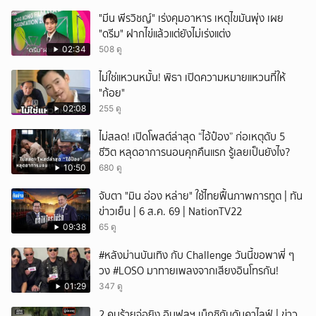
"มีน พีรวิชญ์" เร่งคุมอาหาร เหตุไขมันพุ่ง เผย
"ดรีม" ฝากไข่แล้วแต่ยังไม่เร่งแต่ง
02:34
508 ดู
ไม่ใช่แหวนหมั้น! พิธา เปิดความหมายแหวนที่ให้
"ก้อย"
02:08
255 ดู
ไม่สลด! เปิดโพสต์ล่าสุด “ไอ้ป๋อง” ก่อเหตุดับ 5
ชีวิต หลุดอาการนอนคุกคืนแรก รู้เลยเป็นยังไง?
10:50
680 ดู
จับตา "มิน อ่อง หล่าย" ใช้ไทยฟื้นภาพการทูต | ทัน
ข่าวเย็น | 6 ส.ค. 69 | NationTV22
09:38
65 ดู
#หลังม่านบันเทิง กับ Challenge วันนี้ขอพาพี่ ๆ
วง #LOSO มาทายเพลงจากเสียงอินโทรกัน!
01:29
347 ดู
2 คนร้ายจ่อยิง อินฟลูฯ เม็กซิกันดับคาไลฟ์ | ข่าว