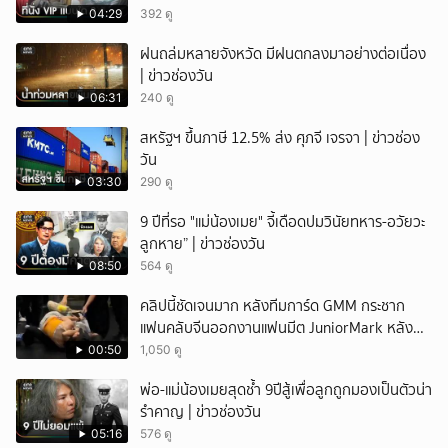
04:29
392 ดู
ฝนถล่มหลายจังหวัด มีฝนตกลงมาอย่างต่อเนื่อง
| ข่าวช่องวัน
06:31
240 ดู
สหรัฐฯ ขึ้นภาษี 12.5% ส่ง ศุภจี เจรจา | ข่าวช่อง
วัน
03:30
290 ดู
9 ปีที่รอ "แม่น้องเมย" จี้เดือดปมวินัยทหาร-อวัยวะ
ลูกหาย” | ข่าวช่องวัน
08:50
564 ดู
คลิปนี้ชัดเจนมาก หลังทีมการ์ด GMM กระชาก
แฟนคลับจีนออกงานแฟนมีต JuniorMark หลัง
ฝ่าฝืนกติกาจองคิว
00:50
1,050 ดู
พ่อ-แม่น้องเมยสุดช้ำ 9ปีสู้เพื่อลูกถูกมองเป็นตัวน่า
รำคาญ | ข่าวช่องวัน
05:16
576 ดู