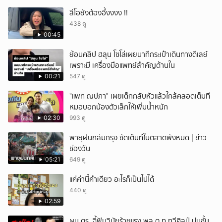
ลีโอยังต้องอึ้งงงง !!
438 ดู
00:45
ย้อนคลิป ฮลุน โซโล่เผยนาทีกระเป๋าเดินทางดีเลย์
เพราะมี เครื่องมือแพทย์สำคัญด้านใน
00:21
547 ดู
"แพท ณปภา" เผยเด็กกลับหัวแล้วใกล้คลอดเต็มที
หมอบอกน้องตัวเล็กให้เพิ่มน้ำหนัก
02:30
993 ดู
พายุฝนถล่มกรุง ซัดเต็นท์ในตลาดพังหมด | ข่าว
ช่องวัน
05:21
649 ดู
แค่คำนี้คำเดียว อะไรก็เป็นไปได้
440 ดู
02:59
ผบ.ตร. จี้ฟันวินัยร้ายแรง พล.ต.ท.ทวีศิลป์ ปมชั้น