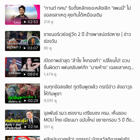
"กานต์ ทศน" รับตั้งหลักเยอะหลังเลิก "แพมมี่" ไม่
ขอลงสาเหตุ คุยกันได้เหมือนเดิม
02:53
216 ดู
ชายนอร์เวย์อยู่วัด 2 ปี อ้างพาสปอร์ตหาย | ข่าว
ช่องวัน
03:07
90 ดู
เปิดภาพล่าสุด “ลำไย ไหทองคำ” เปลี่ยนไป! อวบ
ขึ้นผิดตา แฟนคลับแห่ทัก “นายห้าง” เฉลยสาเหตุ
ชัด!
06:04
1,479 ดู
จบทุกข้อสงสัย! ทูตจีนพูดแล้ว กรณีข่าว ส่งอาวุธ
ให้กัมพูชา
00:29
9,061 ดู
จุลพันธ์ รมว.แรงงาน เตรียมชง ครม. เห็นชอบ
MOU ไทย-เมียนมา ฉบับใหม่ ขยายกรอบ 5 ปี ดึง
แรงงานเข้าระบบ
02:56
551 ดู
คลังประกาศแล้ว! อุทธรณ์ บัตรสวัสดิการแห่งรัฐ