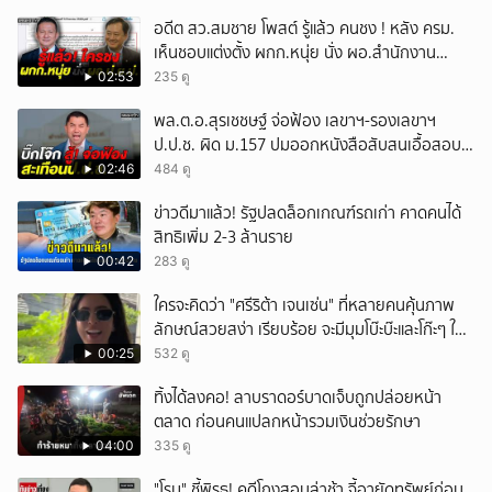
อดีต สว.สมชาย โพสต์ รู้แล้ว คนชง ! หลัง ครม.
เห็นชอบแต่งตั้ง ผกก.หนุ่ย นั่ง ผอ.สำนักงาน
ป.ย.ป.
02:53
235 ดู
พล.ต.อ.สุรเชชษฐ์ จ่อฟ้อง เลขาฯ-รองเลขาฯ
ป.ป.ช. ผิด ม.157 ปมออกหนังสือสับสนเอื้อสอบ
คดีซ้ำซ้อน
02:46
484 ดู
ข่าวดีมาแล้ว! รัฐปลดล็อกเกณฑ์รถเก่า คาดคนได้
สิทธิเพิ่ม 2-3 ล้านราย
00:42
283 ดู
ใครจะคิดว่า "ศรีริต้า เจนเซ่น" ที่หลายคนคุ้นภาพ
ลักษณ์สวยสง่า เรียบร้อย จะมีมุมโบ๊ะบ๊ะและโก๊ะๆ ให้
ได้อมยิ้มเหมือนกัน งานนี้ทำเอาแฟนๆ ทั้งเอ็นดูทั้ง
00:25
532 ดู
หัวเราะ
ทิ้งได้ลงคอ! ลาบราดอร์บาดเจ็บถูกปล่อยหน้า
ตลาด ก่อนคนแปลกหน้ารวมเงินช่วยรักษา
04:00
335 ดู
"โรม" ชี้พิรุธ! คดีโกงสอบล่าช้า จี้อายัดทรัพย์ก่อน