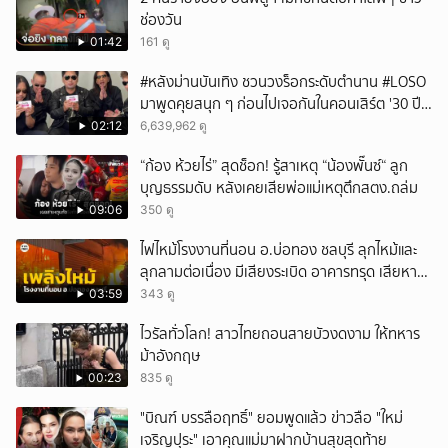
ช่องวัน
01:42
161 ดู
#หลังม่านบันเทิง ชวนวงร็อกระดับตำนาน #LOSO
มาพูดคุยสนุก ๆ ก่อนไปเจอกันในคอนเสิร์ต '30 ปี
LOSO นานเท่าไรก็รอ'
02:12
6,639,962 ดู
“ก้อง ห้วยไร่” สุดช็อก! รู้สาเหตุ “น้องพั๊นซ์“ ลูก
บุญธรรมดับ หลังเคยเสียพ่อแม่เหตุตึกสตง.ถล่ม
09:06
350 ดู
ไฟไหม้โรงงานที่นอน อ.บ่อทอง ชลบุรี ลุกไหม้และ
ลุกลามต่อเนื่อง มีเสียงระเบิด อาคารทรุด เสียหาย
หนัก
03:59
343 ดู
ไวรัลทั่วโลก! สาวไทยถอนสายบัวงดงาม ให้ทหาร
ม้าอังกฤษ
00:23
835 ดู
"บิณฑ์ บรรลือฤทธิ์" ยอมพูดแล้ว ข่าวลือ "ใหม่
เจริญปุระ" เอาคุณแม่มาฝากบ้านสุขสุดท้าย