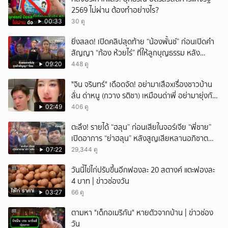
2569 ไม่ผ่าน ต้องทำอย่างไร?
00:33
30 ดู
ยิ่งสลด! เปิดคลิปสุดท้าย “น้องพั้นช์” ก่อนเปิดคำ
สัญญา “ก้อง ห้วยไร่” ที่ให้ลูกบุญธรรม หลัง
ลาโลก!
09:20
448 ดู
ั่"จิน จรินทร์" เดือดจัด! อย่ามาเสือxเรื่องชาวบ้าน
ลั่น ด่าหนู (กวาง รติชา) เหมือนด่าพี่ อย่ามายุ่งกับ
คนของผม จบ!!!
02:49
406 ดู
ตะลึง! รายได้ “ฮลุน” ก่อนเสียในจอร์เจีย “พี่ชาย”
เปิดอาการ “ย่าฮลุน” หลังสูญเสียหลานอภิชาต
บุตร!
07:22
29,344 ดู
วันนี้ไข่ไก่ปรับขึ้นอีกฟองละ 20 สตางค์ แตะฟองละ
4 บาท | ข่าวช่องวัน
03:27
66 ดู
ตามหา "เด็กอเมริกัน" หายตัวจากบ้าน | ข่าวช่อง
วัน