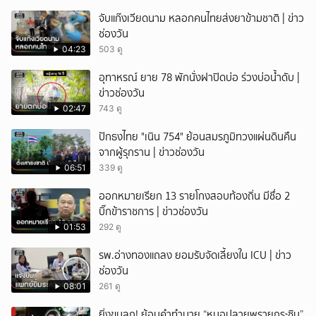
จับแก๊งเวียดนาม หลอกคนไทยส่งยาข้ามชาติ | ข่าว
ช่องวัน
04:23
503 ดู
อุทาหรณ์ ยาย 78 พักนั่งฝาปิดบ่อ ร่วงบ่อน้ำดับ |
ข่าวช่องวัน
02:47
743 ดู
ปักธงไทย "เนิน 754" ย้อนสมรภูมิทวงแผ่นดินคืน
จากผู้รุกราน | ข่าวช่องวัน
06:51
339 ดู
ออกหมายเรียก 13 รายโกงสอบท้องถิ่น มีชื่อ 2
บิ๊กข้าราชการ | ข่าวช่องวัน
01:53
292 ดู
รพ.อ่างทองแถลง ยอมรับจัดเลี้ยงใน ICU | ข่าว
ช่องวัน
08:01
261 ดู
ยิ่งขนลุก! ย้อนคำทำนาย “หมอปลายพรายกระซิบ”