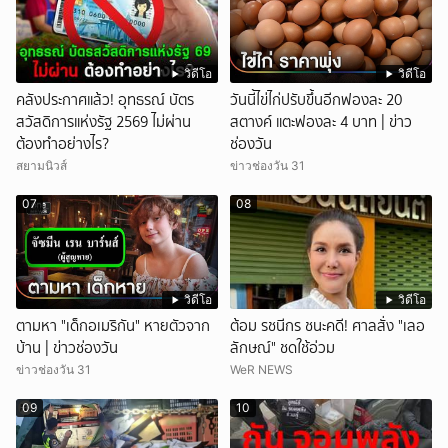
วิดีโอ
วิดีโอ
คลังประกาศแล้ว! อุทธรณ์ บัตร
วันนี้ไข่ไก่ปรับขึ้นอีกฟองละ 20
สวัสดิการแห่งรัฐ 2569 ไม่ผ่าน
สตางค์ แตะฟองละ 4 บาท | ข่าว
ต้องทำอย่างไร?
ช่องวัน
สยามนิวส์
ข่าวช่องวัน 31
07
08
วิดีโอ
วิดีโอ
ตามหา "เด็กอเมริกัน" หายตัวจาก
ต้อม รชนีกร ชนะคดี! ศาลสั่ง "เลอ
บ้าน | ข่าวช่องวัน
ลักษณ์" ชดใช้อ่วม
ข่าวช่องวัน 31
WeR NEWS
09
10