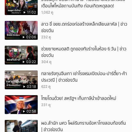
เตือนไฟไหม้สถานบันเทิง ก่อนเกิดเหตุสลด!
ยกเลิก
11:02
1,062 ดู
สาว ขี่ จยย.ตกร่องก่อสร้างเหล็กเสียบสาหัส | ข่าว
ช่องวัน
02:06
232 ดู
ช่วยยายหมดสติ ถูกของทับร่างในห้อง 6 วัน | ข่าว
ช่องวัน
03:22
304 ดู
ทลายรังทุนจีนเทา เช่าโรงแรมเปิดบ่อน-ปาร์ตี้ยา-ค้า
ประเวณี | ข่าวช่องวัน
02:18
622 ดู
ไทยโดนด้วย! สหรัฐฯ เก็บภาษีนำเข้าลอตใหม่
231 ดู
02:58
ผอ.สำนัก มศว โผล่รับทราบข้อหาโกงสอบท้องถิ่น
| ข่าวช่องวัน