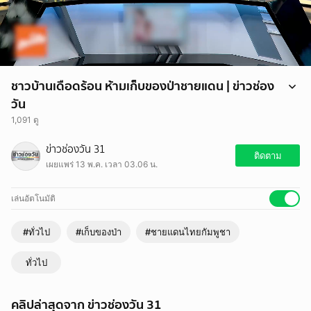
ชาวบ้านเดือดร้อน ห้ามเก็บของป่าชายแดน | ข่าวช่อง
วัน
1,091 ดู
ชาวบ้านชายแดนไทย-กัมพูชา ผวาหนัก หลังมีข่าวชาวบ้านถูกทหารกัมพูชา
ข่าวช่องวัน 31
ควบคุมตัว ขณะเข้าไปหาของป่าในพื้นที่ใกล้แนวชายแดน จนล่าสุดหลาย
ติดตาม
เผยแพร่ 13 พ.ค. เวลา 03.06 น.
อำเภอออกประกาศเตือนประชาชนงดเข้าป่าและพื้นที่เสี่ยง เพื่อความ
ปลอดภัย
เล่นอัตโนมัติ
#ทั่วไป
#เก็บของป่า
#ชายแดนไทยกัมพูชา
ทั่วไป
คลิปล่าสุดจาก ข่าวช่องวัน 31