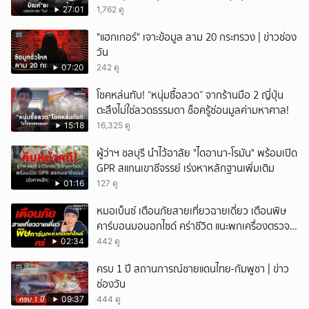
27:01
1,762 ดู
"แฮกเกอร์" เจาะข้อมูล ลาม 20 กระทรวง | ข่าวช่อง
วัน
07:20
242 ดู
โชคหล่นทับ! “หนุ่มซื้อลวด” จากร้านมือ 2 ญี่ปุ่น
ตะลึงไม่ใช่ลวดธรรมดา ช็อครู้ซ่อนมูลค่ามหาศาล!
15:18
16,325 ดู
ผู้ว่าฯ ชลบุรี นำไว้อาลัย "ไดอานา-โรมัน" พร้อมเปิด
GPR สแกนเขาชีจรรย์ เร่งหาหลักฐานเพิ่มเติม
01:16
127 ดู
หมอเบ็นซ์ เตือนภัยสายเที่ยวฉายเดี่ยว เตือนพิษ
คาร์บอนมอนอกไซด์ คร่าชีวิต แนะพกเครื่องตรวจ
วัดติดตัว
02:34
442 ดู
ครบ 1 ปี สถานการณ์ชายแดนไทย-กัมพูชา | ข่าว
ช่องวัน
09:37
444 ดู