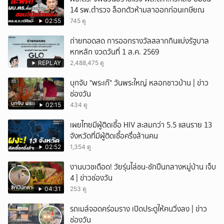
14 รพ.ตำรวจ ล็อกตัวห้ามลาออกก่อนเกษียณ
02:55
745 ดู
ถ่ายทอดสด การออกรางวัลสลากกินแบ่งรัฐบาล
หกหลัก งวดวันที่ 1 ส.ค. 2569
REPLAY
2,488,475 ดู
บุกจับ "พระเก๊" วันพระใหญ่ หลอกชาวบ้าน | ข่าว
ช่องวัน
02:15
434 ดู
เผยไทยมีผู้ติดเชื้อ HIV สะสมกว่า 5.5 แสนราย 13
จังหวัดที่มีผู้ติดเชื้อครึ่งล้านคน
02:52
1,354 ดู
งานบวชเดือด! วัยรุ่นไล่ชน-ชักปืนกลางหมู่บ้าน เจ็บ
4 | ข่าวช่องวัน
04:31
253 ดู
รถเมล์จอดคร่อมราง เปิดประตูให้คนวิ่งลง | ข่าว
ช่องวัน