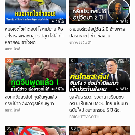
วิดีโอ
วิดีโอ
หมอเจดไขคำตอบ! โรคแม่ม่าย คือ
ชายนอร์เวย์อยู่วัด 2 ปี อ้างพาส
อะไร หลังผลชันสูตร ฮลุน โซโล่ ทำ
ปอร์ตหาย | ข่าวช่องวัน
หลายคนเข้าใจผิด
ข่าวช่องวัน 31
สยามนิวส์
03
04
วิดีโอ
วิดีโอ
จบทุกข้อสงสัย! ทูตจีนพูดแล้ว
จุลพันธ์ รมว.แรงงาน เตรียมชง
กรณีข่าว ส่งอาวุธให้กัมพูชา
ครม. เห็นชอบ MOU ไทย-เมียนมา
ฉบับใหม่ ขยายกรอบ 5 ปี ดึง
สยามนิวส์
แรงงานเข้าระบบ
BRIGHTTV.CO.TH
05
06