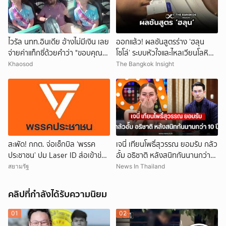
ไวรัล นทท.อินเดีย อ้างไม่มีเงิน เลย
ออกแล้ว! ผลชันสูตรร่าง ‘ฮลุน
จ่ายค่าแท็กซี่ด้วยคำว่า "ขอบคุณ"
โซโล่’ ระบบหัวใจและไหลเวียนโลหิต
คนขับอึ้ง แห่วิจารณ์
ล้มเหลว
Khaosod
The Bangkok Insight
สะพัด! กกต. จ่อเช็กบิล ‘พรรค
เจนี่ เทียนโพธิ์สุวรรณ ยอมรับ กลัว
ประชาชน’ ปม Laser ID ส่อเข้าข่าย
อั้ม อธิชาติ หลังสนิทกันนานกว่า
ยุบพรรคตาม ม.92
10 ปี
สยามรัฐ
News In Thailand
คลิปที่กำลังได้รับความนิยม
01
02