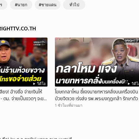
ร
#นายก
#ชายแดน
ทั่วไป
BRIGHTTV.CO.TH
วิดีโอ
วิดีโ
ียง! อ้างชื่อ จ่ายเงินให้
โฆษกกลาโหม ชี้แจงนายทหารคลั่งบนเครื่องบิน
 - ตม. จ่ายเป็นงวดๆ จะขอ
ป่วยจิตเวช เร่งส่ง รพ.พระมงกุฎเกล้า รักษาตัว
กค้นร้าน
1 ชั่วโมงที่ผ่านมา