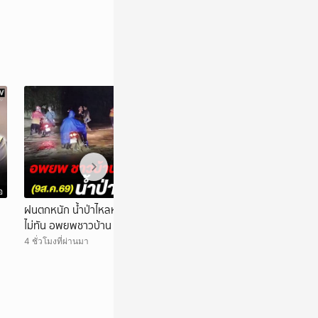
อ
วิดีโอ
ฝนตกหนัก น้ำป่าไหลหลาก ลำน้ำแม่ปูนรับน้ำ
เพลิงไหม้โรงงานผ
ไม่ทัน อพยพชาวบ้าน ม.9 ต.เวียง อ.เวียงป่าเป้า
ต.ท่าผา ระดมรถน้ำ
4 ชั่วโมงที่ผ่านมา
4 ชั่วโมงที่ผ่านมา