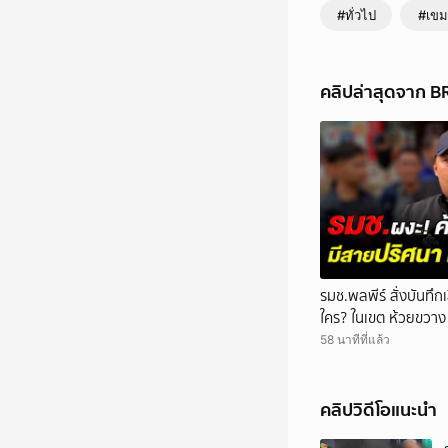
#ทั่วไป
#เขม
คลิปล่าสุดจาก 
รมช.พลพีร์ สั่งบันทึกเส
ใคร? ในเขต ห้วยขวาง
เคลียร์รัฐมนตรี ขณะถู
58 นาทีที่แล้ว
คลิปวิดีโอแนะนำ