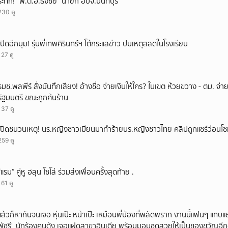
ระทึก! “พ.ต.อ.ธงชัย” นายก อบจ.นนทบุรี
230 ดู
เปิดอีกมุม! รุ่นพี่เทพศิรินทร์ฯ โต้กระแสข่าว ปมเหตุสลดในโรงเรียน
127 ดู
รมช.พลพีร์ สั่งบันทึกเสียง! อ้างชื่อ จ่ายเงินให้ใคร? ในเขต ห้วยขวาง - ตม. จ่
รัฐมนตรี ขณะถูกค้นร้าน
137 ดู
เปิดชนวนเหตุ! นร.หญิงชาวเมียนมาทำร้ายนร.หญิงชาวไทย คลิปถูกแชร์ว่อนโซ
259 ดู
“แรม” คู่หู ฮลุน โซโล่ ร่วมส่งเพื่อนครั้งสุดท้าย .
161 ดู
แล้วก็หากันจนเจอ หุ่นเป๊ะ หน้าเป๊ะ เหมือนพี่น้องที่พลัดพราก งานนี้แฟนๆ แทบแย
พัชรี" นักร้องคนดัง เจอแฝดสาขาอินเดีย พร้อมมอบชุดสวยให้เป็นของขวัญอีก