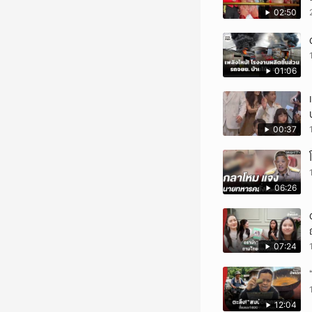
02:50
01:06
00:37
06:26
07:24
12:04