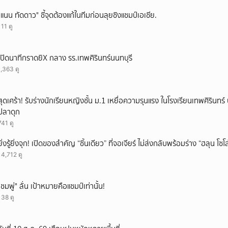
ยกเลิก
"แนน ทัดดาว" ชี้จุดต้องแก้ในทีมก่อนลุยชิงแชมป์เอเชีย.
111 ดู
เปิดนาทีกราดยิX กลาง รร.เทพศิรินทร์นนทบุรี
1,363 ดู
สุดเศร้า! รับร่างนักเรียนหญิงชั้น ม.1 เหยื่อความรุนแรง ในโรงเรียนเทพศิรินทร์ 
ปลาดุก
741 ดู
ยิ่งรู้ยิ่งจุก! เปิดของสำคัญ “ชิ้นเดียว” ที่จอเจียร์ ไม่ส่งกลับพร้อมร่าง “ฮลุน โซ
14,712 ดู
"ชมพู่" ลั่น เป้าหมายคือแชมป์เท่านั้น!
138 ดู