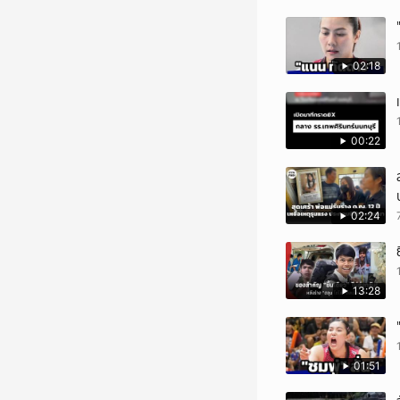
02:18
00:22
02:24
13:28
01:51