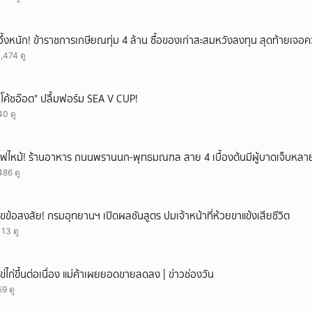
อึ้งหนัก! ข้าราชการเกษียณทุ่ม 4 ล้าน ซื้อของเก่าสะสมหวังลงทุน สุดท้ายเจอ
1,474 ดู
"โค้ชอ๊อต" ปลื้มฟอร์ม SEA V CUP!
40 ดู
ไฟไหม้! ร้านอาหาร ถนนพรานนก-พุทธมณฑล สาย 4 เบื้องต้นมีผู้บาดเจ็บหล
486 ดู
ไขข้อสงสัย! กรมอุทยานฯ เปิดผลชันสูตร ปมเจ้าหน้าที่ห้วยขาแข้งเสียชีวิต
113 ดู
ไข่ไก่ขึ้นต่อเนื่อง แม่ค้าเผยยอดขายลดลง | ข่าวช่องวัน
59 ดู