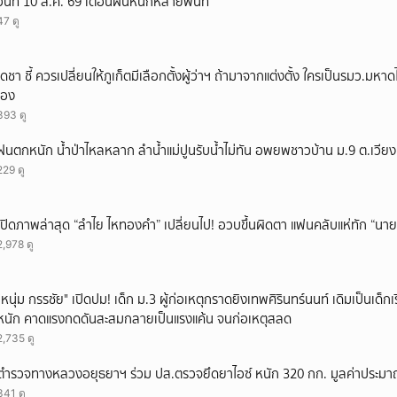
วันที่ 10 ส.ค. 69 เตือนฝนหนักหลายพื้นที่
47 ดู
เดชา ชี้ ควรเปลี่ยนให้ภูเก็ตมีเลือกตั้งผู้ว่าฯ ถ้ามาจากแต่งตั้ง ใครเป็นรมว.มห
เอง
393 ดู
ฝนตกหนัก น้ำป่าไหลหลาก ลำน้ำแม่ปูนรับน้ำไม่ทัน อพยพชาวบ้าน ม.9 ต.เวียง อ
229 ดู
เปิดภาพล่าสุด “ลำไย ไหทองคำ” เปลี่ยนไป! อวบขึ้นผิดตา แฟนคลับแห่ทัก “นาย
2,978 ดู
"หนุ่ม กรรชัย" เปิดปม! เด็ก ม.3 ผู้ก่อเหตุกราดยิงเทพศิรินทร์นนท์ เดิมเป็นเด็กเร
หนัก คาดแรงกดดันสะสมกลายเป็นแรงแค้น จนก่อเหตุสลด
2,735 ดู
ตำรวจทางหลวงอยุธยาฯ ร่วม ปส.ตรวจยึดยาไอซ์ หนัก 320 กก. มูลค่าประม
341 ดู