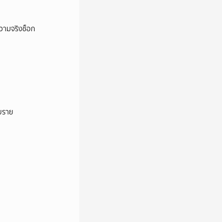
ความจริงช็อก
ายราย