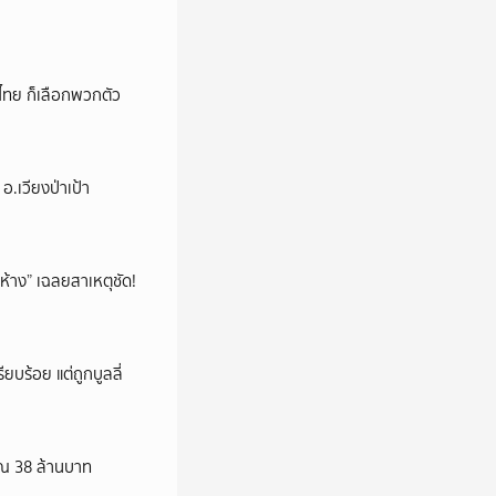
าดไทย ก็เลือกพวกตัว
.เวียงป่าเป้า
ห้าง” เฉลยสาเหตุชัด!
ียบร้อย แต่ถูกบูลลี่
าณ 38 ล้านบาท