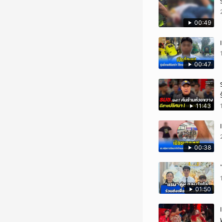
00:49
00:47
11:43
00:38
01:50