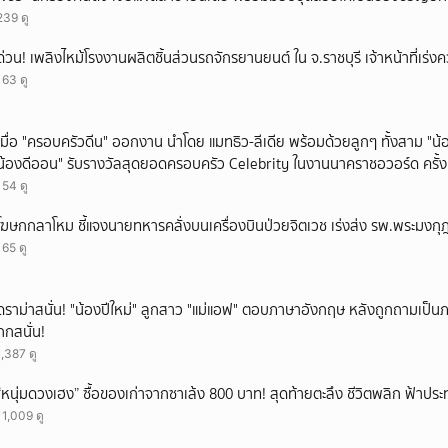
239 ดู
ด่วน! เพลิงไหม้โรงงานผลิตชิ้นส่วนรถจักรยานยนต์ ใน จ.ราชบุรี เจ้าหน้าที่เร่ง
163 ดู
เมื่อ "ครอบครัวดีน" ออกงาน นำโดย แมทธิว-ลีเดีย พร้อมด้วยลูกๆ ทั้งสาม "น้อ
น้องดีออน" รับรางวัลสุดยอดครอบครัว Celebrity ในงานนาคราชอวอร์ด ครั้งท
ยกบ้าน
154 ดู
โฆษกกลาโหม ชี้แจงนายทหารคลั่งบนเครื่องบินป่วยจิตเวช เร่งส่ง รพ.พระมงกุฎ
165 ดู
ดราม่าสนั่น! "น้องปีใหม่" ลูกสาว "แม่แอฟ" ตอบภาษาอังกฤษ หลังถูกถามเป็
ถกสนั่น!
1,387 ดู
“หนุ่มดวงเฮง” ซื้อของเก่าจากซาเล้ง 800 บาท! สุดท้ายตะลึง ชีวิตพลิก ฟ้าประ
11,009 ดู