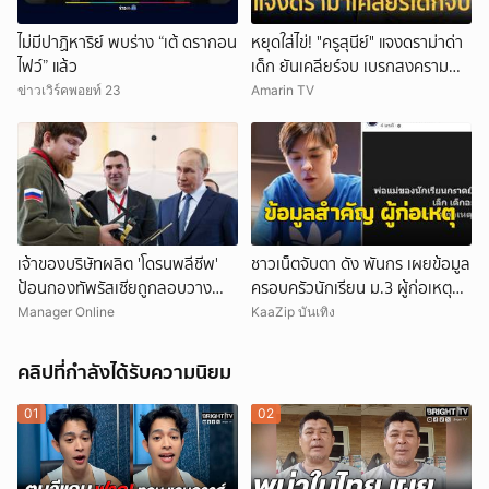
ไม่มีปาฏิหาริย์ พบร่าง “เต้ ดรากอน
หยุดใส่ไข่! "ครูสุนีย์" แจงดราม่าด่า
ไฟว์” แล้ว
เด็ก ยันเคลียร์จบ เบรกสงคราม
Gen
ข่าวเวิร์คพอยท์ 23
Amarin TV
เจ้าของบริษัทผลิต 'โดรนพลีชีพ'
ชาวเน็ตจับตา ดัง พันกร เผยข้อมูล
ป้อนกองทัพรัสเซียถูกลอบวาง
ครอบครัวนักเรียน ม.3 ผู้ก่อเหตุ
'คาร์บอมบ์' บาดเจ็บ-คนขับรถเสีย
และที่มาอาวุธ
Manager Online
KaaZip บันเทิง
ชีวิต
คลิปที่กำลังได้รับความนิยม
01
02