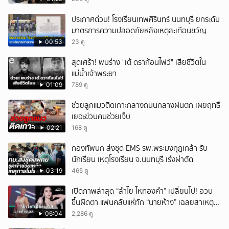
ประกาศด่วน! โรงเรียนเทพศิรินทร์ นนทบุรี ยกระดับ
มาตรการความปลอดภัยหลังเหตุสะเทือนขวัญ
00:53
23 ดู
สุดเศร้า! พบร่าง "เต้ ดราก้อนไฟว์" เสียชีวิตใน
แม่น้ำเจ้าพระยา
01:09
789 ดู
ช่วยลูกแมวติดเกาะกลางถนนกลางฝนตก เผยฤทธิ์
เยอะข่วนคนช่วยเจ็บ
02:21
168 ดู
กองทัพบก ส่งชุด EMS รพ.พระมงกุฎเกล้า รับ
นักเรียน เหตุโรงเรียน จ.นนทบุรี เร่งผ่าตัด
03:19
465 ดู
เปิดภาพล่าสุด “ลำไย ไหทองคำ” เปลี่ยนไป! อวบ
ขึ้นผิดตา แฟนคลับแห่ทัก “นายห้าง” เฉลยสาเหตุ
ชัด!
06:04
2,286 ดู