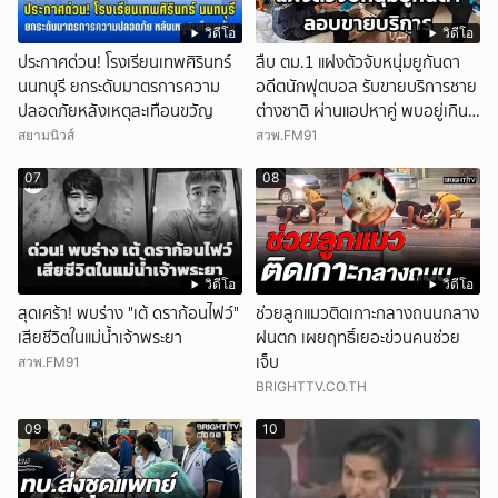
วิดีโอ
วิดีโอ
ประกาศด่วน! โรงเรียนเทพศิรินทร์
สืบ ตม.1 แฝงตัวจับหนุ่มยูกันดา
นนทบุรี ยกระดับมาตรการความ
อดีตนักฟุตบอล รับขายบริการชาย
ปลอดภัยหลังเหตุสะเทือนขวัญ
ต่างชาติ ผ่านแอปหาคู่ พบอยู่เกิน
กำหนดอนุญาต
สยามนิวส์
สวพ.FM91
07
08
วิดีโอ
วิดีโอ
สุดเศร้า! พบร่าง "เต้ ดราก้อนไฟว์"
ช่วยลูกแมวติดเกาะกลางถนนกลาง
เสียชีวิตในแม่น้ำเจ้าพระยา
ฝนตก เผยฤทธิ์เยอะข่วนคนช่วย
เจ็บ
สวพ.FM91
BRIGHTTV.CO.TH
09
10