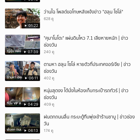
ว่านไฉ โพสต์ขอโทษหลังแจ้งข่าว "ฮลุน โซโล่"
628 ดู
01:22
"คุมาโมโตะ" แผ่นดินไหว 7.1 เสียหายหนัก | ข่าว
ช่องวัน
07:39
240 ดู
ตามหา ฮลุน โซโล่ หายตัวที่ประเทศจอร์เจีย | ข่าว
ช่องวัน
06:11
402 ดู
หนุ่มสุดงง ได้นั่งในห้องเก็บกระเป๋ารถทัวร์ | ข่าว
ช่องวัน
04:29
409 ดู
ฝนตกถนนลื่น กระบะตู้ทึบพุ่งเข้าร้านชาบู | ข่าวช่อง
วัน
06:13
174 ดู