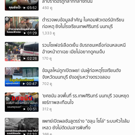
ลาบราดอร์ถูกลากกลางถนน
05:52
450 ดู
ตำรวจพบข้อมูลสำคัญ ในคอมพิวเตอร์นักเรียน
ก่อเหตุ ยิงในโรงเรียนเทพศิรินทร์ นนทบุรี
01:29
1,333 ดู
รวบโชเฟอร์เลือดเย็น ขับรถชนเหยื่อก่อนหลบหนี
อ้างหน้าตาเฉย เมียไม่อยากดูคนเจ็บ
02:26
170 ดู
ข้อมูลใหม่ถูกเปิดเผย! ปมผู้ก่อเหตุโรงเรียนดัง
จังหวัดนนทบุรี ยังอยู่ระหว่างตรวจสอบ
00:47
702 ดู
'ยศชนัน ลงพื้นที่ รร.เทพศิรินทร์ นนทบุรี วอนหยุด
แชร์ภาพสะเทือนใจ
00:51
312 ดู
แพทย์เปิดผลชันสูตรร่าง "ฮลุน โซโล่" ระบบหัวใจล้ม
เหลว ยังไม่ตัดปมสารพิษทิ้ง
01:32
366 ดู