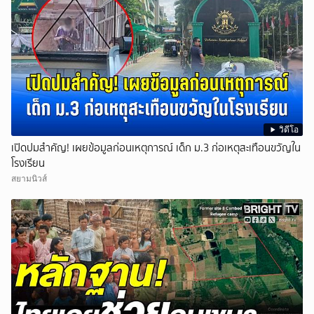
วิดีโอ
เปิดปมสำคัญ! เผยข้อมูลก่อนเหตุการณ์ เด็ก ม.3 ก่อเหตุสะเทือนขวัญใน
โรงเรียน
สยามนิวส์