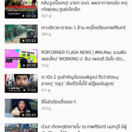
หลับวูบเป็นเหตุ! นายก อบต. เผยอาการคนขับ เหตุ
เก๋งพุ่งชน ศูนย์เด็กเล็ก
00:22
307 ดู
เคาะเยียวยารายละ 1 ล้าน เหตุโรงเรียนเทพศิรินทร์
284 ดู
01:33
POPCORNER FLASH NEWS | #MicMac ชวนฟัง
เพลงใหม่ 'WORKING U' ลั่น! เพลงดี ฮีลใจ เปิด
ฟังได้ทุกสถานการณ์
01:10
79 ดู
ึ้ง! เปิด 2 จุดสำคัญต้องรอพิสูจน์ ถึงว่ายังระบุ
สาเหตุ “ฮลุน” เสียชีวิตไม่ได้ แม้รู้ผลชันสูตร!
11:05
411 ดู
ลีโอยังต้องอึ้งงงง !!
452 ดู
00:45
ด่วน! เกิดเหตุยิงภายใน รร.เทพศิรินทร์ นนทบุรี มีผู้