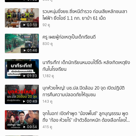
รวบหนุ่มขี่จยย.ซิ่งหนีตำรวจ ก่อนเสียหลักชนเสา
ไฟฟ้า ยึดไอซ์ 1.1 กก. ยาบ้า 61 เม็ด
03:59
92 ดู
ครู เผยผู้ก่อเหตุเป็นเด็กเรียนดี
830 ดู
01:46
นาทีระทึก! เด็กนักเรียนหมอบใต้โต๊ะ หลังเกิดเหตุยิง
กันในโรงเรียน
01:33
1,182 ดู
บุกห้วยใหญ่! บช.ปส.ปิดล้อม 20 จุด เปิดปฏิบัติ
การคืนความปลอดภัยให้ชุมชน
00:49
143 ดู
จุกในอก! เปิดคำพูด “น้องพั๊นซ์” ลูกบุญธรรม พูด
ถึง “ก้อง ห้วยไร่” เจ้าตัวช็อกหนัก ต้องเลือกโลงให้
ลูก!
09:54
415 ดู