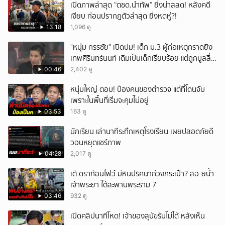
เปิดภาพล่าสุด “ตชด.นำทัพ” ยิ่งน่าสลด! หลังคดี
เงียบ ก่อนปรากฎตัวล่าสุด ยิ่งหดหู่?!
13:18
1,096 ดู
"หนุ่ม กรรชัย" เปิดปม! เด็ก ม.3 ผู้ก่อเหตุกราดยิง
เทพศิรินทร์นนท์ เดิมเป็นเด็กเรียบร้อย แต่ถูกบูลลี่
หนัก คาดแรงกดดันสะสมกลายเป็นแรงแค้น จนก่อ
00:46
2,402 ดู
เหตุสลด
หนุ่มใหญ่ ตอบ! ป๋องคนของตำรวจ แต่ที่โดนจับ
เพราะในพื้นที่เริ่มจะคุมไม่อยู่
03:53
163 ดู
นักเรียน เล่านาทีระทึกเหตุโรงเรียน เผยปลอดภัยดี
วอนหยุดแชร์ภาพ
04:28
2,017 ดู
เต้ ดราก้อนไฟว์ มีหินปริศนาถ่วงกระเป๋า? ลอ-ยน้ำ
เจ้าพระยา ใต้สะพานพระราม 7
03:46
932 ดู
เปิดคลิปนาทีโหด! เจ้าของสุนัขรับไม่ได้ หลังเห็น