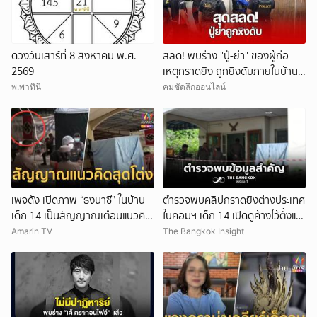
ดวงวันเสาร์ที่ 8 สิงหาคม พ.ศ.
สลด! พบร่าง "ปู่-ย่า" ของผู้ก่อ
2569
เหตุกราดยิง ถูกยิงดับภายในบ้าน
พัก
พ.พาทินี
คมชัดลึกออนไลน์
เพจดัง เปิดภาพ “ธงนาซี” ในบ้าน
ตำรวจพบคลิปกราดยิงต่างประเทศ
เด็ก 14 เป็นสัญญาณเตือนแนวคิด
ในคอมฯ เด็ก 14 เปิดดูค้างไว้ตั้งแต่
สุดโต่ง
วันที่ 30 ก.ค.
Amarin TV
The Bangkok Insight