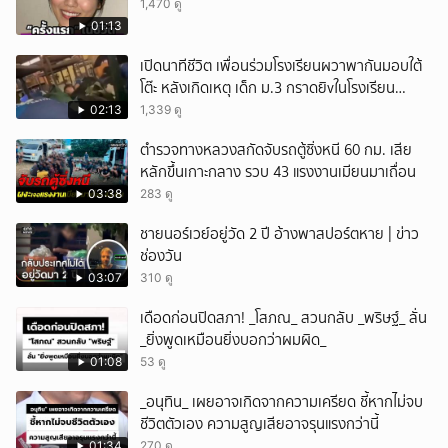
1,470 ดู
01:13
เปิดนาทีชีวิต เพื่อนร่วมโรงเรียนผวาพากันมอบใต้
โต๊ะ หลังเกิดเหตุ เด็ก ม.3 กราดยิvในโรงเรียน
เทพศิรินทร์นนท์ แบบไม่เลือกหน้า เสียงปืนดังสนั่น
02:13
1,339 ดู
หวั่นไหว
ตำรวจทางหลวงสกัดจับรถตู้ซิ่งหนี 60 กม. เสีย
หลักขึ้นเกาะกลาง รวบ 43 แรงงานเมียนมาเถื่อน
03:38
283 ดู
ชายนอร์เวย์อยู่วัด 2 ปี อ้างพาสปอร์ตหาย | ข่าว
ช่องวัน
03:07
310 ดู
เดือดก่อนปิดสภา! _โสภณ_ สวนกลับ _พริษฐ์_ ลั่น
_ยิ่งพูดเหมือนยิ่งบอกว่าผมผิด_
01:08
53 ดู
_อนุทิน_ เผยอาจเกิดจากความเครียด ชี้หากไม่จบ
ชีวิตตัวเอง ความสูญเสียอาจรุนแรงกว่านี้
01:34
270 ดู