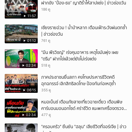
ฝากขัง “ป๋อง-ธง” ญาติร่ำไห้สาปแช่ง | ข่าวช่องวัน
186 ดู
11:57
เชียงรายอ่วม ! น้ำป่าหลาก เตือนเฝ้าระวังฝนตกซ้ำ
| ข่าวช่องวัน
01:12
761 ดู
"มีน พีรวิชญ์" เร่งคุมอาหาร เหตุไขมันพุ่ง เผย
"ดรีม" ฝากไข่แล้วแต่ยังไม่เร่งแต่ง
02:34
518 ดู
ภาคประชาชนยื่นสภา คงโทษประหารชีวิตคดี
อุกฉกรรจ์ เลิกสิทธิลดโทษ ป้องกันก่อเหตุซ้ำ
06:15
355 ดู
หมอเบ็นซ์ เตือนภัยสายเที่ยวฉายเดี่ยว เตือนพิษ
คาร์บอนมอนอกไซด์ คร่าชีวิต แนะพกเครื่องตรวจ
วัดติดตัว
02:34
477 ดู
"ครอบครัว" ยืนยัน "ฮลุน" เสียชีวิตที่จอร์เจีย | ข่าว