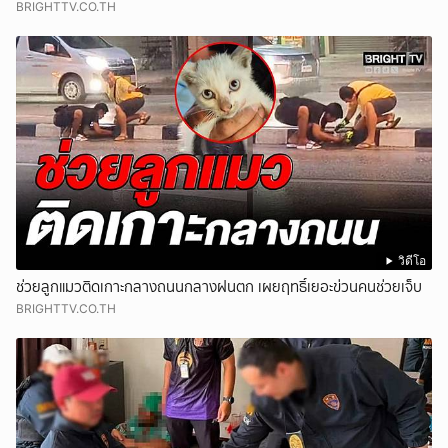
BRIGHTTV.CO.TH
วิดีโอ
ช่วยลูกแมวติดเกาะกลางถนนกลางฝนตก เผยฤทธิ์เยอะข่วนคนช่วยเจ็บ
BRIGHTTV.CO.TH