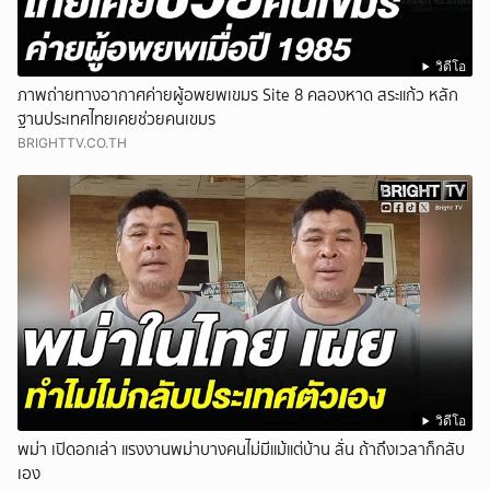
วิดีโอ
ภาพถ่ายทางอากาศค่ายผู้อพยพเขมร Site 8 คลองหาด สระแก้ว หลัก
ฐานประเทศไทยเคยช่วยคนเขมร
BRIGHTTV.CO.TH
วิดีโอ
พม่า เปิดอกเล่า แรงงานพม่าบางคนไม่มีแม้แต่บ้าน ลั่น ถ้าถึงเวลาก็กลับ
เอง