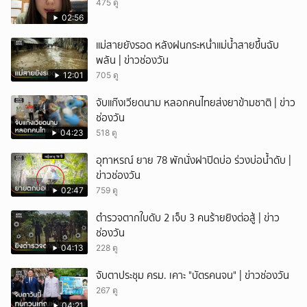
475 ดู
02:56
แม่สายยังรอด หลังฝนกระหน่ำแม่น้ำสายขึ้นฉับ
พลัน | ข่าวช่องวัน
12:01
705 ดู
จับแก๊งเวียดนาม หลอกคนไทยส่งยาข้ามชาติ | ข่าว
ช่องวัน
04:23
518 ดู
อุทาหรณ์ ยาย 78 พักนั่งฝาปิดบ่อ ร่วงบ่อน้ำดับ |
ข่าวช่องวัน
02:47
759 ดู
ตำรวจตากใบดับ 2 เจ็บ 3 คนร้ายยิงต่อสู้ | ข่าว
ช่องวัน
04:13
228 ดู
จับตาประชุม ครม. เคาะ "บัตรคนจน" | ข่าวช่องวัน
267 ดู
04:21