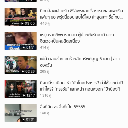
ปิดกล้องแล้วครับ ซีรีส์พระเอกเรื่องแรกของแพทริค
แฟนๆ ขอ พรุ่งนี้ออนเลยได้ไหม ล่าสุดเคาะชื่อไทย
แล้ว
03:00
446 ดู
เหตุกราดยิvพารากอน ผู้ป่วยยังรักษาตัวจาก
จิตเวช-เป็นคนดีต่อเนื่อง
01:51
414 ดู
แม่ค้าวอนช่วย คนร้ายลักทรัพย์สูญ 6 แสน | ข่าว
ช่องวัน
02:23
265 ดู
ยิ่งตะลึง! เปิดค่าหัว“นักโทษประหาร”! ค่าใช้จ่ายต่อปี
เท่าไหร่? “กรรชัย” แสกหน้า ถอนหงอก “ป้าป๋อง”!
12:17
1,316 ดู
สิ่งที่คิด vs สิ่งที่เป็น 55555
140 ดู
01:01