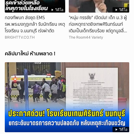
วิดีโอ
วิดีโอ
กองทัพบก ส่งชุด EMS
"หนุ่ม กรรชัย" เปิดปม! เด็ก ม.3 ผู้
รพ.พระมงกุฎเกล้า รับนักเรียน เหตุ
ก่อเหตุกราดยิงเทพศิรินทร์นนท์
โรงเรียน จ.นนทบุรี เร่งผ่าตัด
เดิมเป็นเด็กเรียบร้อย แต่ถูกบูลลี่
หนัก คาดแรงกดดันสะสมกลายเป็น
BRIGHTTV.CO.TH
The Room44 Variety
แรงแค้น จนก่อเหตุสลด
คลิปมาใหม่ ห้ามพลาด !
วิดีโอ