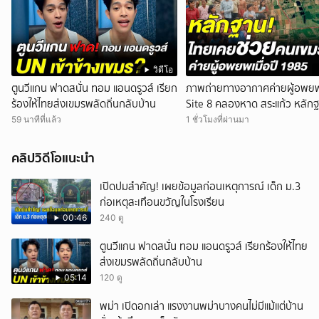
วิดีโอ
ตูนวีแกน ฟาดสนั่น ทอม แอนดรูวส์ เรียก
ภาพถ่ายทางอากาศค่ายผู้อพย
ร้องให้ไทยส่งเขมรพลัดถิ่นกลับบ้าน
Site 8 คลองหาด สระแก้ว หลัก
ประเทศไทยเคยช่วยคนเขมร
59 นาทีที่แล้ว
1 ชั่วโมงที่ผ่านมา
คลิปวิดีโอแนะนำ
เปิดปมสำคัญ! เผยข้อมูลก่อนเหตุการณ์ เด็ก ม.3
ก่อเหตุสะเทือนขวัญในโรงเรียน
00:46
240 ดู
ตูนวีแกน ฟาดสนั่น ทอม แอนดรูวส์ เรียกร้องให้ไทย
ส่งเขมรพลัดถิ่นกลับบ้าน
05:14
120 ดู
พม่า เปิดอกเล่า แรงงานพม่าบางคนไม่มีแม้แต่บ้าน