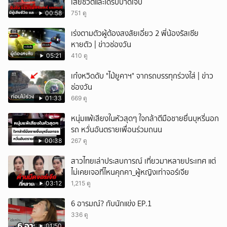
เสียชีวิตและได้รับบาดเจ็บ
00:58
751 ดู
เร่งตามตัวผู้ต้องสงสัยเอี่ยว 2 พี่น้องรัสเซีย
หายตัว | ข่าวช่องวัน
05:21
410 ดู
เก๋งหวิดดับ "ไม้ยูคาฯ" จากรถบรรทุกร่วงใส่ | ข่าว
ช่องวัน
01:33
669 ดู
หนุ่มแพ้เสียงในหัวสุดๆ ใจกล้าตีมือชายยื่นบุหรี่นอก
รถ หวั่นอันตรายเพื่อนร่วมถนน
00:38
267 ดู
สาวไทยเล่าประสบการณ์ เที่ยวมาหลายประเทศ แต่
ไม่เคยเจอที่ไหนคุกคา_ผู้หญิงเท่าจอร์เจีย
03:12
1,215 ดู
6 อารมณ์? กับนักแข่ง EP.1
336 ดู
01:50