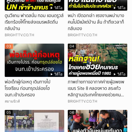
วิดีโอ
วิดีโอ
ตูนวีแกน ฟาดสนั่น ทอม แอนดรูวส์
พม่า เปิดอกเล่า แรงงานพม่าบาง
เรียกร้องให้ไทยส่งเขมรพลัดถิ่น
คนไม่มีแม้แต่บ้าน ลั่น ถ้าถึงเวลาก็
กลับบ้าน
กลับเอง
BRIGHTTV.CO.TH
BRIGHTTV.CO.TH
03
04
วิดีโอ
วิดีโอ
พ่อเด็กผู้ก่อเหตุ เดินทางไป
ภาพถ่ายทางอากาศค่ายผู้อพยพ
โรงเรียน ก่อนทรุดปล่อยโฮ
เขมร Site 8 คลองหาด สระแก้ว
จนท.เข้าประครอง
หลักฐานประเทศไทยเคยช่วยคน
เขมร
สยามนิวส์
BRIGHTTV.CO.TH
05
06