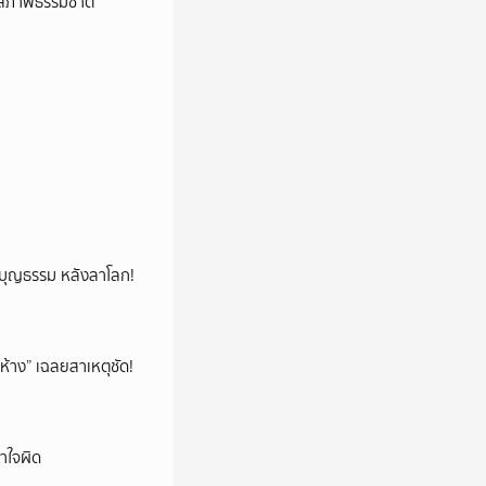
ับสภาพธรรมชาติ
ลูกบุญธรรม หลังลาโลก!
ห้าง” เฉลยสาเหตุชัด!
าใจผิด