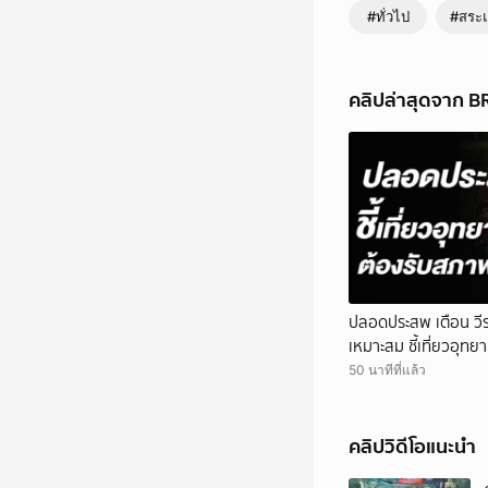
#ทั่วไป
#สระแ
คลิปล่าสุดจาก 
ปลอดประสพ เตือน วีร
เหมาะสม ชี้เที่ยวอุท
50 นาทีที่แล้ว
คลิปวิดีโอแนะนำ