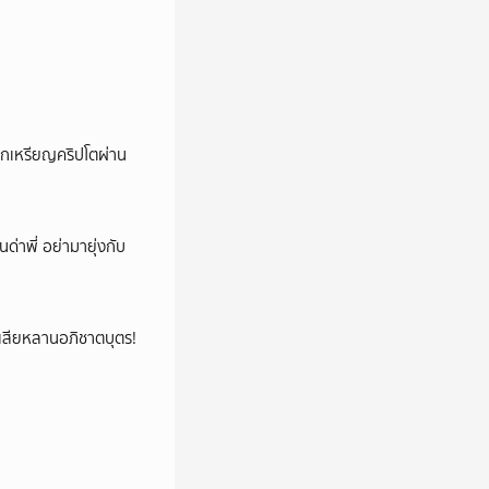
ลกเหรียญคริปโตผ่าน
นด่าพี่ อย่ามายุ่งกับ
ูญเสียหลานอภิชาตบุตร!