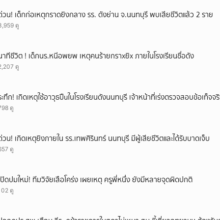
ยกเลิก
ด่วน! เด็กก่อเหตุกราดยิงกลาง รร. ดังย่าน จ.นนทบุรี พบเสียชีวิตแล้ว 2 ราย
3,959 ดู
นาทีชีวิต ! เด็กนร.หนีอพยพ เหตุคนร้ายกราxยิx ภายในโรงเรียนชื่อดัง
2,207 ดู
ระทึก! เกิดเหตุใช้อาวุธปืuในโรงเรียนดังนนทบุรี เจ้าหน้าที่เร่งตรวจสอบข้อเท็จจร
798 ดู
ด่วน! เกิดเหตุยิงภายใน รร.เทพศิรินทร์ นนทบุรี มีผู้เสียชีวิตและได้รับบาดเจ็บ
657 ดู
เปิดปมใหม่! ทีมวิจัยเสือโคร่ง เผยเหตุ ครูพี่หนึ่ง ยังมีหลายจุดผิดปกติ
102 ดู