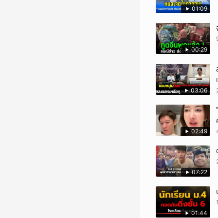
01:09
00:29
03:06
02:49
07:22
01:44