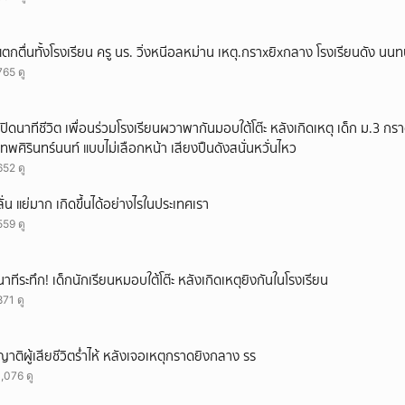
แตกตื่นทั้งโรงเรียน ครู นร. วิ่งหนีอลหม่าน เหตุ.กราxยิxกลาง โรงเรียนดัง นนทบ
765 ดู
เปิดนาทีชีวิต เพื่อนร่วมโรงเรียนผวาพากันมอบใต้โต๊ะ หลังเกิดเหตุ เด็ก ม.3 กร
เทพศิรินทร์นนท์ แบบไม่เลือกหน้า เสียงปืนดังสนั่นหวั่นไหว
652 ดู
ลั่น แย่มาก เกิดขึ้นได้อย่างไรในประเทศเรา
559 ดู
นาทีระทึก! เด็กนักเรียนหมอบใต้โต๊ะ หลังเกิดเหตุยิงกันในโรงเรียน
871 ดู
ญาติผู้เสียชีวิตร่ำไห้ หลังเจอเหตุกราดยิงกลาง รร
1,076 ดู