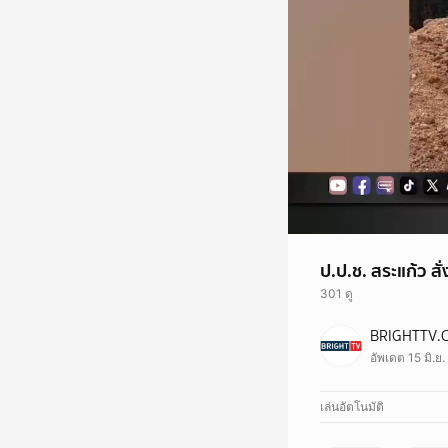
ป.ป.ช. สระแก้ว ส
301 ดู
BRIGHTTV.
อัพเดต 15 มิ.ย
เล่นอัตโนมัติ