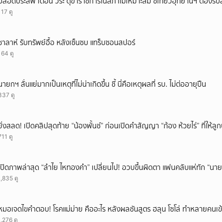
ปลอดประสพ เตือน วีระ ดุข้าราชการในสภาไม่เหมาะสม ชี้เที่ยวอุทยานฯ ต้องร
117 ดู
ซาลาห์ รับทรัพย์อื้อ หลังเซ็นซบ แทร็บซอนสปอร์
164 ดู
นายกฯ ลั่นแย่มากเป็นเหตุที่ไม่น่าเกิดขึ้น ชี้ นี่คือเหตุผลที่ รบ. ไม่ต่ออายุปืน
337 ดู
ยิ่งสลด! เปิดคลิปสุดท้าย “น้องพั้นช์” ก่อนเปิดคำสัญญา “ก้อง ห้วยไร่” ที่ให้
711 ดู
เปิดภาพล่าสุด “ลำไย ไหทองคำ” เปลี่ยนไป! อวบขึ้นผิดตา แฟนคลับแห่ทัก “นาย
1,835 ดู
หมอเจดไขคำตอบ! โรคแม่ม่าย คืออะไร หลังผลชันสูตร ฮลุน โซโล่ ทำหลายคนเข้
1,276 ดู