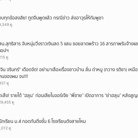
จบทุกข้อสงสัย! ทูตจีนพูดแล้ว กรณีข่าว ส่งอาวุธให้กัมพูชา
9,349 ดู
สน.สุทธิสาร จับหนุ่มวิ่งราวเงินสด 5 แสน ซอยลาดพร้าว 16 สารภาพรับจ้างแ
แอปฯ
215 ดู
ั่"จิน จรินทร์" เดือดจัด! อย่ามาเสือxเรื่องชาวบ้าน ลั่น ด่าหนู (กวาง รติชา) เหมือ
คนของผม จบ!!!
457 ดู
ตะลึง! รายได้ “ฮลุน” ก่อนเสียในจอร์เจีย “พี่ชาย” เปิดอาการ “ย่าฮลุน” หลังส
29,455 ดู
นักเรียน ม.4 กอดกันดิ่งชั้น 6 โรงเรียนดังสายไหม
1,012 ดู