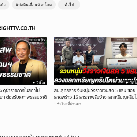
ก้ว
#บ่อดินเถื่อนห้วยโจด
ทั่วไป
BRIGHTTV.CO.TH
วิดีโอ
วิดีโ
ะ ดุข้าราชการในสภาไม่
สน.สุทธิสาร จับหนุ่มวิ่งราวเงินสด 5 แสน ซอย
ยานฯ ต้องรับสภาพธรรมชาติ
ลาดพร้าว 16 สารภาพรับจ้างแลกเหรียญคริปโ
ผ่านแอปฯ
1 ชั่วโมงที่ผ่านมา