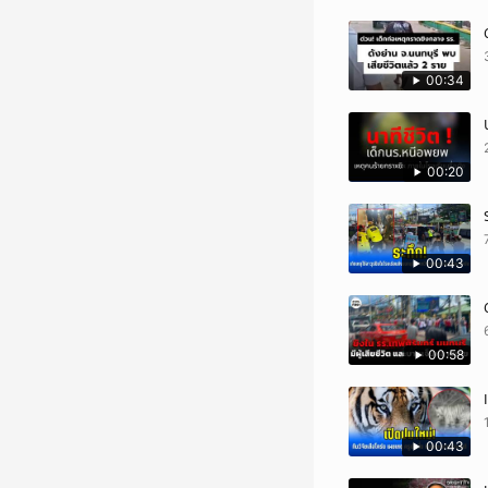
00:34
00:20
00:43
00:58
00:43