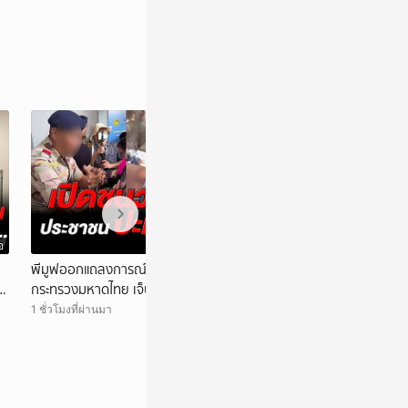
อ
วิดีโอ
พีมูฟออกแถลงการณ์ชี้แจงเหตุปะทะ อส. หน้า
จุลพันธ์ รมว.แรง
ต
กระทรวงมหาดไทย เจ็บ 3 ราย จ่อร้องนายกฯ
MOU ไทย-เมียนมา 
ตรวจสอบ
แรงงานเข้าระบบ
1 ชั่วโมงที่ผ่านมา
6 ชั่วโมงที่ผ่านมา