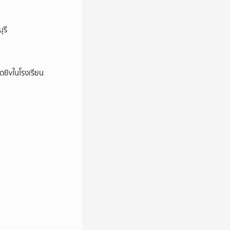
ุรี
าดยิvในโรงเรียน