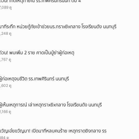
ด่วน! เกิดเหตุภายใน รร.เทพศิรินทร์นนท์ ดับ 4
7,089 ดู
นาทีระทึก หน่วยกู้ภัยเข้าช่วยนร.กราxยิxกลาง โรงเรียนดัง นนทบุรี
1,248 ดู
ด่วน! พบเพิ่ม 2 ราย คาดเป็นปู่ย่าผู้ก่อเหตุ
1,767 ดู
ผู้ก่อเหตุจบชีวิต รร.เทพศิรินทร์ นนทบุรี
1,602 ดู
ผู้เห็นเหตุการณ์ เล่าเหตุกราxยิxกลาง โรงเรียนดัง นนทบุรี
2,166 ดู
ขวัญเอ๋ยขวัญมา! เปิดนาทีหลบคนร้าย เหตุกราดยิงกลาง รร
884 ดู