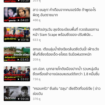
03:25
203 ดู
สาว ขนลุก! คำเตือนจากคนจอร์เจีย ถ้าพูดอะไร
ผิดหู อันตรายมาก
04:23
466 ดู
เทศกิจปทุมวัน ลุยจัดระเบียบพื้นที่ กวดขันขอทาน
หน้า Siam Scape พร้อมยึดของ-ปรับพินัย
แผงลอย
03:18
633 ดู
สทนช. เตือนลุ่มน้ำยังเฉียดล้นตลิ่งวันนี้! เฝ้าระวัง
พื้นที่เสี่ยงร้อยเอ็ด-ยโสธร รับมือฝนตกหนัก
03:43
208 ดู
บก.ปอศ. บุกทลายโกดังเมืองปากน้ำ รวบหนุ่มจีน
ยึดเครื่องสำอางปลอมแบรนด์ดังกว่า 1.8 หมื่นชิ้น
03:02
736 ดู
"ครอบครัว" ยืนยัน "ฮลุน" เสียชีวิตที่จอร์เจีย | ข่าว
ช่องวัน
09:36
376 ดู