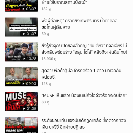
ฝ่ายใช้โบราณสถานบังหน้า
03:07
182 ดู
พ่อผู้ก่อเหตุ” กราดยิงเทพศิรินทร์ น้ำตาคลอ
ขอโทษผู้เสียหาย
01:07
59 ดู
ยิ่งรู้ยิ่งจุก! เปิดของสำคัญ “ชิ้นเดียว” ที่จอเจียร์ ไม่
ส่งกลับพร้อมร่าง “ฮลุน โซโล่” หลังถึงแผ่นดินไทย!
13:28
13,939 ดู
สุดฮา! พ่อค้าสู้มือ ใครกดรีวิว 1 ดาว มาเจอกัน
หน่อยจ๊ะ
09:03
123 ดู
“MUSE เห็นแล้ว! น้องเนเน่ถึงไอจีวงร็อกระดับโลก”
83 ดู
01:05
รร.ดังขอนแก่น แจงปมเด็กถูกแกล้ง ชี้เกิดจากทวง
เงิน บุหรี่จี้ อีกฝ่ายปฏิเสธ