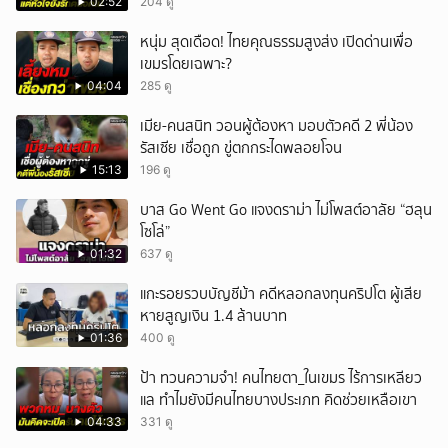
02:52
204 ดู
ยกเลิก
หนุ่ม สุดเดือด! ไทยคุณธรรมสูงส่ง เปิดด่านเพื่อ
เขมรโดยเฉพาะ?
04:04
285 ดู
เมีย-คนสนิท วอนผู้ต้องหา มอบตัวคดี 2 พี่น้อง
รัสเซีย เชื่อถูก ขู่ตกกระไดพลอยโจน
15:13
196 ดู
บาส Go Went Go แจงดราม่า ไม่โพสต์อาลัย “ฮลุน
โซโล่”
01:32
637 ดู
แกะรอยรวบบัญชีม้า คดีหลอกลงทุนคริปโต ผู้เสีย
หายสูญเงิน 1.4 ล้านบาท
01:36
400 ดู
ป้า ทวนความจำ! คนไทยตา_ในเขมร ไร้การเหลียว
แล ทำไมยังมีคนไทยบางประเภท คิดช่วยเหลือเขา
04:33
331 ดู