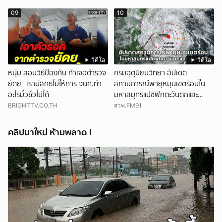
09
10
วิดีโอ
วิดีโอ
หนุ่ม สอนวิธีป้องกัน ถ้าเจอตำรวจ
กรมอุตุนิยมวิทยา อัปเดต
ยัดย_ เรามีสิทธิไม่ให้การ จนท.ทำ
สถานการณ์พายุหมุนเขตร้อนใน
อะไรมั่วซั่วไม่ได้
มหาสมุทรแปซิฟิกตะวันตกและ
ทะเลจีนใต้
BRIGHTTV.CO.TH
สวพ.FM91
คลิปมาใหม่ ห้ามพลาด !