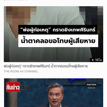
วิดีโอ
พ่อผู้ก่อเหตุ” กราดยิงเทพศิรินทร์ น้ำตาคลอขอโทษผู้เสียหาย
THE ROOM 44 CHANNEL