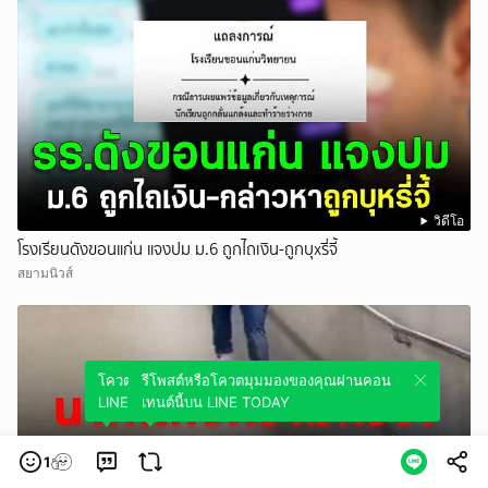
วิดีโอ
โรงเรียนดังขอนแก่น แจงปม ม.6 ถูกไถเงิน-ถูกบุxรี่จี้
สยามนิวส์
โควตมุมมองของคุณผ่านคอนเทนต์นี้บน
รีโพสต์หรือโควตมุมมองของคุณผ่านคอน
LINE TODAY
เทนต์นี้บน LINE TODAY
1