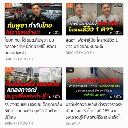
01
02
วิดีโอ
วิดีโอ
โฆษก ทบ. โต้ รมต.กัมพูชา ปม
สุดฮา! พ่อค้าสู้มือ ใครกดรีวิว 1
กล่าวหาไทย ชี้อีกฝ่ายใช้โบราณ
ดาว มาเจอกันหน่อยจ๊ะ
สถานบังหน้า
BRIGHTTV.CO.TH
BRIGHTTV.CO.TH
03
04
วิดีโอ
วิดีโอ
รร.ดังขอนแก่น แจงปมเด็กถูกแกล้ง
นาทีแห่งความหวัง! ตำรวจจราจรฯ
ชี้เกิดจากทวงเงิน บุหรี่จี้ อีกฝ่าย
เปิดทางนำหัวใจดวงที่ 185 จาก
ปฏิเสธ
รพ.ราชบุรี ถึง รพ.ศิริราช สำเร็จใน
48 นาที
BRIGHTTV.CO.TH
สยามนิวส์