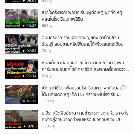
09:06
429 ดู
เปิดใจครั้งแรก! พ่อนักเรียนผู้ก่อเหตุ พูดถึงเหตุ
สลดในโรงเรียนเทพสิริน
00:37
554 ดู
สืบนครบาล รวบเจ้าของบัญชีดัง คาบ้านย่าน
ธัญบุรี ลอบขายคลิปฟันรายได้ครึ่งแสนต่อเดือน
02:54
791 ดู
หมอเบ็นซ์ เตือนภัยสายเที่ยวฉายเดี่ยว เตือนพิษ
คาร์บอนมอนอกไซด์ คร่าชีวิต แนะพกเครื่องตรวจ
วัดติดตัว
02:34
524 ดู
เปิดนาทีชีวิต เพื่อนร่วมโรงเรียนผวาพากันมอบใต้
โต๊ะ หลังเกิดเหตุ เด็ก ม.3 กราดยิvในโรงเรียน
เทพศิรินทร์นนท์ แบบไม่เลือกหน้า เสียงปืนดังสนั่น
02:13
1,389 ดู
หวั่นไหว
อ.วีระ หวิดฟิวส์ขาด ถามข้าราชการคุณหัวเราะอะไร
ที่นั่งอยู่อายุมากกว่าผมเหรอ ในวงกมธ.งบ 70
16:06
1,303 ดู