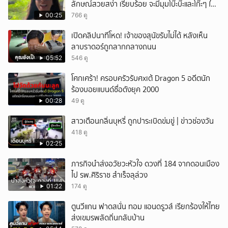
ลักษณ์สวยสง่า เรียบร้อย จะมีมุมโบ๊ะบ๊ะและโก๊ะๆ ให้
ได้อมยิ้มเหมือนกัน งานนี้ทำเอาแฟนๆ ทั้งเอ็นดูทั้ง
00:25
766 ดู
หัวเราะ
เปิดคลิปนาทีโหด! เจ้าของสุนัขรับไม่ได้ หลังเห็น
ลาบราดอร์ถูกลากกลางถนน
05:52
546 ดู
โศกเศร้า! ครอบครัวรับศxเต้ Dragon 5 อดีตนัก
ร้องบอยแบนด์ชื่อดังยุค 2000
00:28
49 ดู
สาวเตือนกลิ่นบุหรี่ ถูกปาระเบิดข่มขู่ | ข่าวช่องวัน
418 ดู
02:25
ภารกิจนำส่งอวัยวะหัวใจ ดวงที่ 184 จากดอนเมือง
ไป รพ.ศิริราช สำเร็จลุล่วง
01:22
174 ดู
ตูนวีแกน ฟาดสนั่น ทอม แอนดรูวส์ เรียกร้องให้ไทย
ส่งเขมรพลัดถิ่นกลับบ้าน