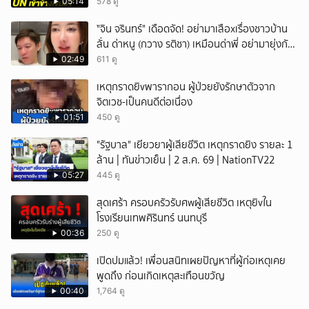
05:14
578 ดู
ั่"จิน จรินทร์" เดือดจัด! อย่ามาเสือxเรื่องชาวบ้าน
ลั่น ด่าหนู (กวาง รติชา) เหมือนด่าพี่ อย่ามายุ่งกับ
คนของผม จบ!!!
02:49
611 ดู
เหตุกราดยิvพารากอน ผู้ป่วยยังรักษาตัวจาก
จิตเวช-เป็นคนดีต่อเนื่อง
01:51
450 ดู
"รัฐบาล" เยียวยาผู้เสียชีวิต เหตุกราดยิง รายละ 1
ล้าน | ทันข่าวเย็น | 2 ส.ค. 69 | NationTV22
05:27
445 ดู
สุดเศร้า ครอบครัวรับศwผู้เสียชีวิต เหตุยิvใน
โรงเรียนเทพศิรินทร์ นนทบุรี
00:36
250 ดู
เปิดปมแล้ว! เพื่อนสนิทเผยปัญหาที่ผู้ก่อเหตุเคย
พูดถึง ก่อนเกิดเหตุสะเทือนขวัญ
00:40
1,764 ดู