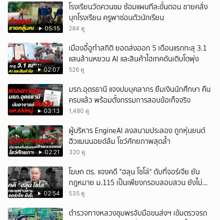
โรงเรียนวัดควนชม ซ้อมแผนทีละขั้นตอน ชายคลั่ง
บุกโรงเรียน ครูพาซ่อนตัวนักเรียน
05:15
284 ดู
เมืองอี้อูทำสถิติ ยอดส่งออก 5 เดือนแรกทะลุ 3.1
แสนล้านหยวน AI และสินค้าไฮเทคดันเติบโตพุ่ง
02:07
526 ดู
มรภ.อุดรธานี แจงปมบุคลากร ยืมเงินนักศึกษา คืน
ครบแล้ว พร้อมตั้งกรรมการสอบข้อเท็จจริง
03:13
1,480 ดู
ผู้บริหาร EngineAI ลงสนามประลอง ถูกหุ่นยนต์
ฮิวแมนนอยด์ล้ม โชว์ศักยภาพสุดล้ำ
02:21
320 ดู
โฆษก ตร. แจงคดี "ฮลุน โซโล่" ดับที่จอร์เจีย ยัน
กฎหมาย ม.115 เป็นเพียงกรอบสอบสวน ยังไม่
สรุปสาเหตุ
02:54
535 ดู
ตำรวจทางหลวงชุมพรจับมือขนส่งฯ เข้มตรวจรถ