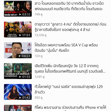
สาว โดนหลอกขอเงิน 50 บาทเติมน้ำมัน ชาวเน็ต
แห่คอมเมนต์ คนเดียวกัน ที่เดียวกัน โดนกันเยอะ
03:12
749 ดู
ตาลุกวาว! "ลูกสาว 4 คน" ตัดใจขายมรดกแม่ ก่อน
รู้ราคาจริงยิ่งช็อก! ยอดพุ่งทะลุ 4 ล้าน!
17:33
13,106 ดู
โค้ชอ๊อต เผยความพร้อม SEA V Cup พร้อม
ต้อนรับ "บุ๋มบิ๋ม" คัมแบ็ก
04:23
123 ดู
เสียชีวิตเพิ่ม นักเรียนหญิง วัย 12 ปี จากเหตุ
รุนแรง ในโรงเรียนเทพศิรินทร์ นนทบุรี รวมดับแล้ว
9 ราย
01:32
1,091 ดู
ทั่วโลกแห่ดู! "เนเน่ รอยัล" ยอดชมล่าสุดพุ่ง 129
ล้านวิว
01:42
552 ดู
ทีโฟน พระรามสาม ช่วยประสานคืน iPhone หายให้