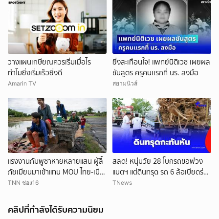
วางแผนเกษียณควรเริ่มเมื่อไร
ยิ่งสะเทือนใจ! แพทย์นิติเวช เผยผล
ทำไมยิ่งเริ่มเร็วยิ่งดี
ชันสูตร ครูคนเเรกที่ นร. ลงมือ
Amarin TV
สยามนิวส์
แรงงานกัมพูชาหายหลายแสน ผู้ลี้
สลด! หนุ่มวัย 28 โบกรถขอพ่วง
ภัยเมียนมาเข้าแทน MOU ไทย-เมีย
แบตฯ แต่ดินทรุด รถ 6 ล้อเบียดร่าง
นมาจะเปิดทางแค่ไหน
ดับ
TNN ช่อง16
TNews
คลิปที่กำลังได้รับความนิยม