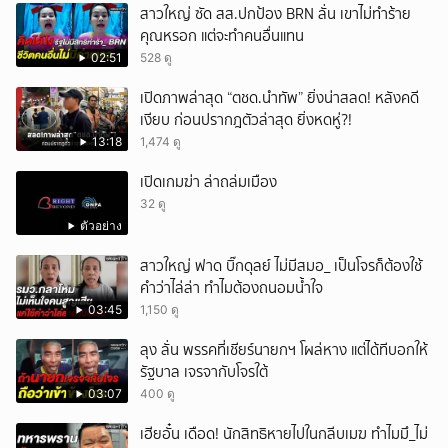
สาวใหญ่ ซัด สส.ปกป้อง BRN ลั่น เขาไม่ทำร้าย
คุณหรอก แต่จะทำคนอื่นแทน
02:51
528 ดู
เปิดภาพล่าสุด “ตชด.นำทัพ” ยิ่งน่าสลด! หลังคดี
เงียบ ก่อนปรากฎตัวล่าสุด ยิ่งหดหู่?!
13:18
1,474 ดู
เปิดเกมฆ่า ล่าถล่มเมือง
32 ดู
ตัวอย่าง
สาวใหญ่ ฟาด บิ๊กดุลย์ ไม่มีสมอ_ เป็นโจรก็ต้องใช้
คำว่าไล่ล่า ทำไมต้องถนอมน้ำใจ
03:45
1,150 ดู
ลุง ลั่น พรรคที่เชียร์นายกฯ โผล่หาง แต่ได้ทีบอกให้
รัฐบาล เจรจากับโจรใต้
03:07
400 ดู
เฮียอั๋น เดือด! นักสิทธิหายไปในกลีบเมฆ ทำไมมึ_ไม่