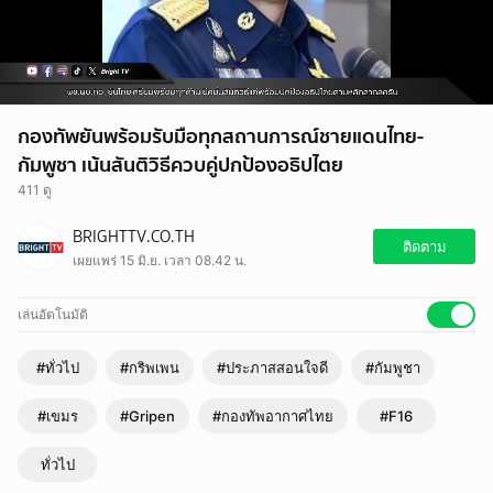
กองทัพยันพร้อมรับมือทุกสถานการณ์ชายแดนไทย-
กัมพูชา เน้นสันติวิธีควบคู่ปกป้องอธิปไตย
411 ดู
BRIGHTTV.CO.TH
ติดตาม
เผยแพร่ 15 มิ.ย. เวลา 08.42 น.
เล่นอัตโนมัติ
#ทั่วไป
#กริพเพน
#ประภาสสอนใจดี
#กัมพูชา
#เขมร
#Gripen
#กองทัพอากาศไทย
#F16
ทั่วไป