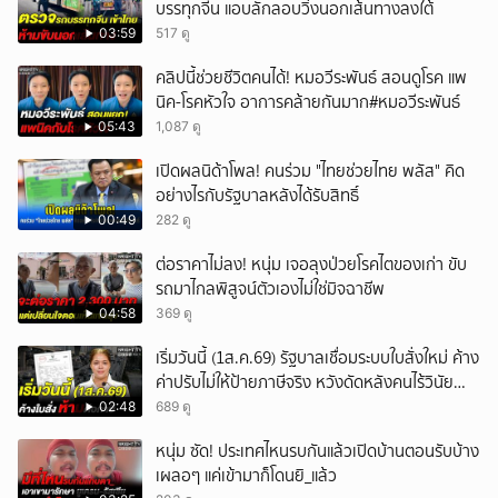
บรรทุกจีน แอบลักลอบวิ่งนอกเส้นทางลงใต้
03:59
517 ดู
คลิปนี้ช่วยชีวิตคนได้! หมอวีระพันธ์ สอนดูโรค แพ
นิค-โรคหัวใจ อาการคล้ายกันมาก#หมอวีระพันธ์
05:43
1,087 ดู
เปิดผลนิด้าโพล! คนร่วม "ไทยช่วยไทย พลัส" คิด
อย่างไรกับรัฐบาลหลังได้รับสิทธิ์
00:49
282 ดู
ต่อราคาไม่ลง! หนุ่ม เจอลุงป่วยโรคไตของเก่า ขับ
รถมาไกลพิสูจน์ตัวเองไม่ใช่มิจฉาชีพ
04:58
369 ดู
เริ่มวันนี้ (1ส.ค.69) รัฐบาลเชื่อมระบบใบสั่งใหม่ ค้าง
ค่าปรับไม่ให้ป้ายภาษีจริง หวังดัดหลังคนไร้วินัย
จราจร
02:48
689 ดู
หนุ่ม ซัด! ประเทศไหนรบกันแล้วเปิดบ้านตอนรับบ้าง
เผลอๆ แค่เข้ามาก็โดนยิ_แล้ว