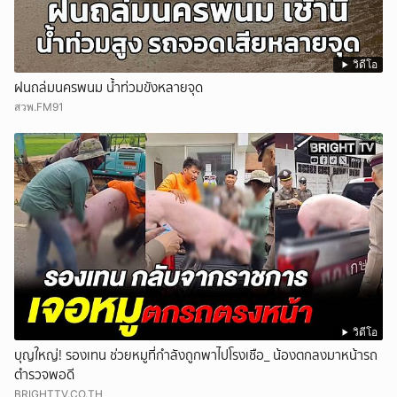
วิดีโอ
ฝนถล่มนครพนม น้ำท่วมขังหลายจุด
สวพ.FM91
วิดีโอ
บุญใหญ่! รองเทน ช่วยหมูที่กำลังถูกพาไปโรงเชือ_ น้องตกลงมาหน้ารถ
ตำรวจพอดี
BRIGHTTV.CO.TH