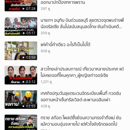
ออกมาปกป้องทหารพราน
07:28
397 ดู
นายกฯ อนุทิน บินด่วนชลบุรี ลุยตรวจจุดพบร่างพี่
น้องรัสเซีย ลั่นไม่สนับสนุนลดโทษ ยันดำเนินคดี
ถึงที่สุด
05:17
209 ดู
แค่คำนี้คำเดียว อะไรก็เป็นไปได้
508 ดู
02:59
สาวไทยเล่าประสบการณ์ เที่ยวมาหลายประเทศ แต่
ไม่เคยเจอที่ไหนคุกคา_ผู้หญิงเท่าจอร์เจีย
03:12
1,221 ดู
เทศกิจปทุมวันลุยตระเวนจัดระเบียบพื้นที่ กวดขัน
ขอทานหน้าเซ็นทรัลเวิลด์-สะพานเฉลิมเผ่า
02:55
428 ดู
ทราย สก๊อต โพสต์ซึ้งย้อนความทรงจำถึงแม่ ยัน
แม้ความอบอุ่นจะหายไป แต่หัวใจยังรักตลอดไป