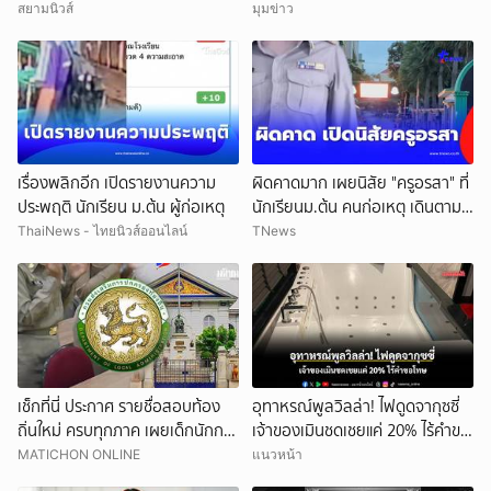
จำได้ เคยเป็นฉากหนังดัง
สยามนิวส์
มุมข่าว
เรื่องพลิกอีก เปิดรายงานความ
ผิดคาดมาก เผยนิสัย "ครูอรสา" ที่
ประพฤติ นักเรียน ม.ต้น ผู้ก่อเหตุ
นักเรียนม.ต้น คนก่อเหตุ เดินตาม
หา
ThaiNews - ไทยนิวส์ออนไลน์
TNews
เช็กที่นี่ ประกาศ รายชื่อสอบท้อง
อุทาหรณ์พูลวิลล่า! ไฟดูดจากุซซี่
ถิ่นใหม่ ครบทุกภาค เผยเด็กนักการ
เจ้าของเมินชดเชยแค่ 20% ไร้คำขอ
เมืองดังหลุดอื้อ
โทษ
MATICHON ONLINE
แนวหน้า