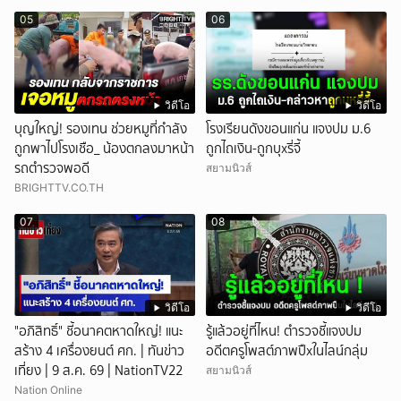
05
06
วิดีโอ
วิดีโอ
บุญใหญ่! รองเทน ช่วยหมูที่กำลัง
โรงเรียนดังขอนแก่น แจงปม ม.6
ถูกพาไปโรงเชือ_ น้องตกลงมาหน้า
ถูกไถเงิน-ถูกบุxรี่จี้
รถตำรวจพอดี
สยามนิวส์
BRIGHTTV.CO.TH
07
08
วิดีโอ
วิดีโอ
"อภิสิทธิ์" ชี้อนาคตหาดใหญ่! แนะ
รู้แล้วอยู่ที่ไหน! ตำรวจชี้แจงปม
สร้าง 4 เครื่องยนต์ ศก. | ทันข่าว
อดีตครูโพสต์ภาพปืxในไลน์กลุ่ม
เที่ยง | 9 ส.ค. 69 | NationTV22
สยามนิวส์
Nation Online