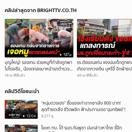
คลิปล่าสุดจาก BRIGHTTV.CO.TH
วิดีโอ
บุญใหญ่! รองเทน ช่วยหมูที่กำลังถูกพา
รร.ดังขอนแก่น แจงปมเด็กถูกแกล้
ไปโรงเชือ_ น้องตกลงมาหน้ารถตำรวจ
เกิดจากทวงเงิน บุหรี่จี้ อีกฝ่าย
พอดี
16 นาทีที่แล้ว
46 นาทีที่แล้ว
คลิปวิดีโอแนะนำ
“หนุ่มดวงเฮง” ซื้อของเก่าจากซาเล้ง 800 บาท!
สุดท้ายตะลึง ชีวิตพลิก ฟ้าประทานเจอ“ขุมทรัพย์”!
12:04
8,277 ดู
โฆษก ทบ. โต้ รมต.กัมพูชา ปมกล่าวหาไทย ชี้อีก