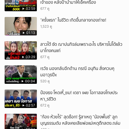
เจ้าของ หลังป้านำมาให้เช็คเครื่อง
02:59
677 ดู
“ครั้งแรก” ในชีวิต เกิดขึ้นกลางกองถ่าย!
1,523 ดู
01:13
สาวใต้ ซัด ฌาปนกิจล่มเพราะอะไร บริหารไม่ได้แล้ว
มาโกงคนแก่
03:29
677 ดู
เรวัช มองกลับอีกด้าน กรณี อนุทิน สั่งควบคุ
มอาวุธปืx
00:34
520 ดู
ป๋องธง โหดเหี้_ยม! เดชา เผย โอกาสลงโทษประ
หา_รชีวิต
02:57
672 ดู
“ก้อง ห้วยไร่” สุดช็อก! รู้สาเหตุ “น้องพั๊นซ์“ ลูก
บุญธรรมดับ หลังเคยเสียพ่อแม่เหตุตึกสตง.ถล่ม