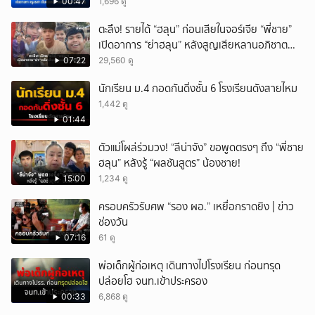
00:47
1,696 ดู
ตะลึง! รายได้ “ฮลุน” ก่อนเสียในจอร์เจีย “พี่ชาย”
เปิดอาการ “ย่าฮลุน” หลังสูญเสียหลานอภิชาต
บุตร!
07:22
29,560 ดู
นักเรียน ม.4 กอดกันดิ่งชั้น 6 โรงเรียนดังสายไหม
1,442 ดู
01:44
ตัวแม่โผล่ร่วมวง! “ลีน่าจัง” ขอพูดตรงๆ ถึง “พี่ชาย
ฮลุน” หลังรู้ “ผลชันสูตร” น้องชาย!
15:00
1,234 ดู
ครอบครัวรับศพ “รอง ผอ.” เหยื่อกราดยิง | ข่าว
ช่องวัน
07:16
61 ดู
พ่อเด็กผู้ก่อเหตุ เดินทางไปโรงเรียน ก่อนทรุด
ปล่อยโฮ จนท.เข้าประครอง
00:33
6,868 ดู