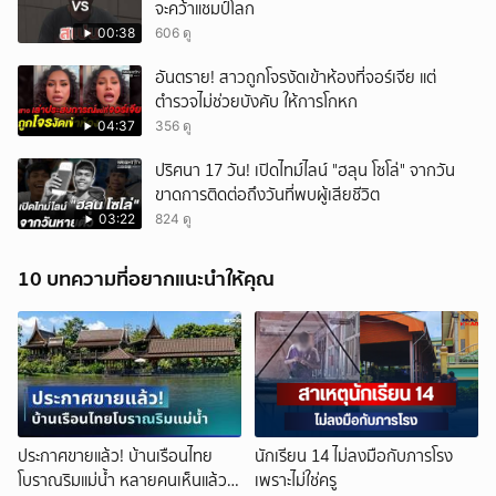
จะคว้าแชมป์โลก
00:38
606 ดู
อันตราย! สาวถูกโจรงัดเข้าห้องที่จอร์เจีย แต่
ตำรวจไม่ช่วยบังคับ ให้การโกหก
04:37
356 ดู
ปริศนา 17 วัน! เปิดไทม์ไลน์ "ฮลุน โซโล่" จากวัน
ขาดการติดต่อถึงวันที่พบผู้เสียชีวิต
03:22
824 ดู
10 บทความที่อยากแนะนำให้คุณ
ประกาศขายแล้ว! บ้านเรือนไทย
นักเรียน 14 ไม่ลงมือกับภารโรง
โบราณริมแม่น้ำ หลายคนเห็นแล้ว
เพราะไม่ใช่ครู