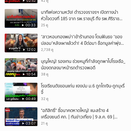
02:52
42 ดู
นาทีแห่งความหวัง! ตำรวจจราจรฯ เปิดทางนำ
หัวใจดวงที่ 185 จาก รพ.ราชบุรี ถึง รพ.ศิริราช
สำเร็จใน 48 นาที
00:33
25 ดู
“สาวหอบทองพม่า”เข้าร้านทอง โดนฟันธง “ของ
ปลอม”หลังเผาแล้วดำ! 4 ปีต่อมา ช็อกมูลค่าพุ่ง
มหาศาล!
12:02
2,738 ดู
บุญใหญ่! รองเทน ช่วยหมูที่กำลังถูกพาไปโรงเชือ_
น้องตกลงมาหน้ารถตำรวจพอดี
10:54
38 ดู
โรงเรียนดังขอนแก่น แจงปม ม.6 ถูกไถเงิน-ถูกบุxรี่
จี้
00:49
32 ดู
"อภิสิทธิ์" ชี้อนาคตหาดใหญ่! แนะสร้าง 4
เครื่องยนต์ ศก. | ทันข่าวเที่ยง | 9 ส.ค. 69 |
NationTV22
03:07
21 ดู