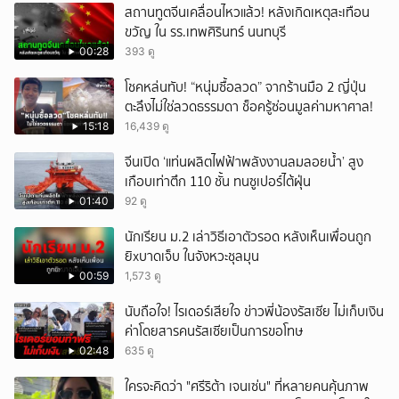
สถานทูตจีนเคลื่อนไหวแล้ว! หลังเกิดเหตุสะเทือน
ขวัญ ใน รร.เทพศิรินทร์ นนทบุรี
00:28
393 ดู
โชคหล่นทับ! “หนุ่มซื้อลวด” จากร้านมือ 2 ญี่ปุ่น
ตะลึงไม่ใช่ลวดธรรมดา ช็อครู้ซ่อนมูลค่ามหาศาล!
15:18
16,439 ดู
จีนเปิด ‘แท่นผลิตไฟฟ้าพลังงานลมลอยน้ำ’ สูง
เกือบเท่าตึก 110 ชั้น ทนซูเปอร์ไต้ฝุ่น
01:40
92 ดู
นักเรียน ม.2 เล่าวิธีเอาตัวรอด หลังเห็นเพื่อนถูก
ยิxบาดเจ็บ ในจังหวะชุลมุน
00:59
1,573 ดู
นับถือใจ! ไรเดอร์เสียใจ ข่าวพี่น้องรัสเซีย ไม่เก็บเงิน
ค่าโดยสารคนรัสเซียเป็นการขอโทษ
02:48
635 ดู
ใครจะคิดว่า "ศรีริต้า เจนเซ่น" ที่หลายคนคุ้นภาพ