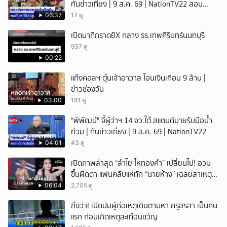
ทันข่าวเที่ยง | 9 ส.ค. 69 | NationTV22 สอบ
พยานแล้ว 17 ปาก เร่งตรวจมือถือและหลักฐานที่
06:37
17 ดู
เกิดเหตุ พบปัจจัยหลายด้าน ทั้งครอบครัว โรงเรียน
เปิดนาทีกราดยิX กลาง รร.เทพศิรินทร์นนทบุรี
เพื่อน และสื่อโซเ
937 ดู
00:22
แก๊งคอลฯ ตุ๋นเจ้าอาวาส โอนเงินเกือบ 9 ล้าน |
ข่าวช่องวัน
03:00
181 ดู
"พิพัฒน์" จี้ผู้ว่าฯ 14 จว.ใต้ สแตนด์บายรับมือน้ำ
ท่วม | ทันข่าวเที่ยง | 9 ส.ค. 69 | NationTV22
04:01
43 ดู
เปิดภาพล่าสุด “ลำไย ไหทองคำ” เปลี่ยนไป! อวบ
ขึ้นผิดตา แฟนคลับแห่ทัก “นายห้าง” เฉลยสาเหตุ
ชัด!
06:04
2,705 ดู
ถึงว่า! เปิดปมผู้ก่อเหตุเดินตามหา ครูอรสา เป็นคน
แรก ก่อนเกิดเหตุสะเทือนขวัญ