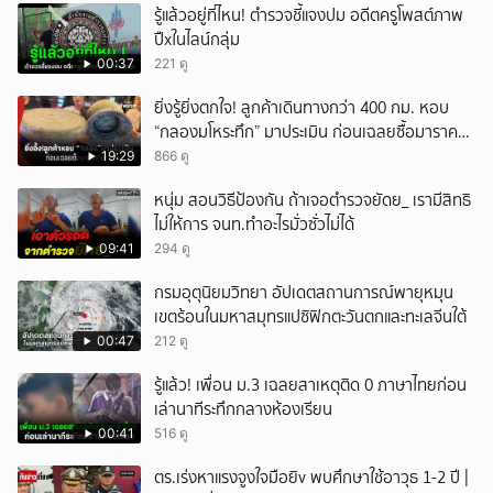
รู้แล้วอยู่ที่ไหน! ตำรวจชี้แจงปม อดีตครูโพสต์ภาพ
ปืxในไลน์กลุ่ม
00:37
221 ดู
ยิ่งรู้ยิ่งตกใจ! ลูกค้าเดินทางกว่า 400 กม. หอบ
“กลองมโหระทึก” มาประเมิน ก่อนเฉลยซื้อมาราคา
เท่าไหร่?
19:29
866 ดู
หนุ่ม สอนวิธีป้องกัน ถ้าเจอตำรวจยัดย_ เรามีสิทธิ
ไม่ให้การ จนท.ทำอะไรมั่วซั่วไม่ได้
09:41
294 ดู
กรมอุตุนิยมวิทยา อัปเดตสถานการณ์พายุหมุน
เขตร้อนในมหาสมุทรแปซิฟิกตะวันตกและทะเลจีนใต้
00:47
212 ดู
รู้แล้ว! เพื่อน ม.3 เฉลยสาเหตุติด 0 ภาษาไทยก่อน
เล่านาทีระทึกกลางห้องเรียน
00:41
516 ดู
ตร.เร่งหาแรงจูงใจมือยิv พบศึกษาใช้อาวุธ 1-2 ปี |