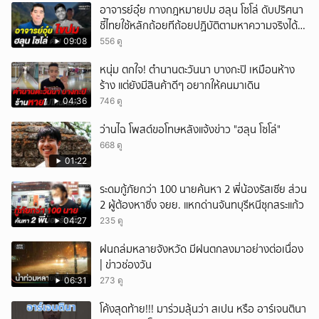
อาจารย์อุ๋ย กางกฎหมายปม ฮลุน โซโล่ ดับปริศนา
ชี้ไทยใช้หลักถ้อยทีถ้อยปฏิบัติตามหาความจริงได้
แม้ไร้สนธิสัญญา
09:08
556 ดู
หนุ่ม ตกใจ! ตำนานตะวันนา บางกะปิ เหมือนห้าง
ร้าง แต่ยังมีสินค้าดีๆ อยากให้คนมาเดิน
04:36
746 ดู
ว่านไฉ โพสต์ขอโทษหลังแจ้งข่าว "ฮลุน โซโล่"
668 ดู
01:22
ระดมกู้ภัยกว่า 100 นายค้นหา 2 พี่น้องรัสเซีย ส่วน
2 ผู้ต้องหาซิ่ง จยย. แหกด่านจันทบุรีหนีซุกสระแก้ว
04:27
235 ดู
ฝนถล่มหลายจังหวัด มีฝนตกลงมาอย่างต่อเนื่อง
| ข่าวช่องวัน
06:31
273 ดู
โค้งสุดท้าย!!! มาร่วมลุ้นว่า สเปน หรือ อาร์เจนตินา