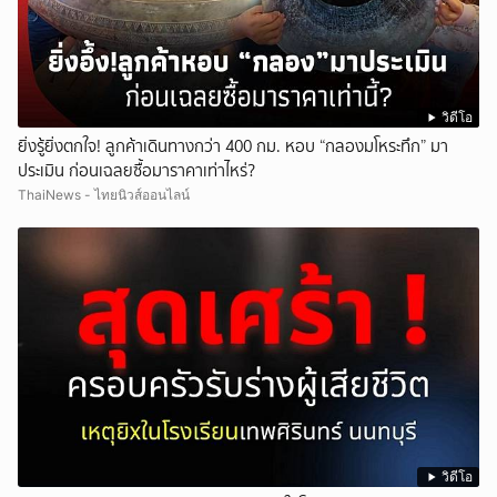
วิดีโอ
ยิ่งรู้ยิ่งตกใจ! ลูกค้าเดินทางกว่า 400 กม. หอบ “กลองมโหระทึก” มา
ประเมิน ก่อนเฉลยซื้อมาราคาเท่าไหร่?
ThaiNews - ไทยนิวส์ออนไลน์
วิดีโอ