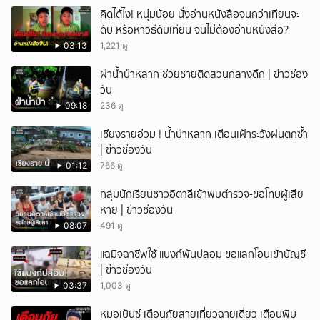
คิดได้ไง! หนุ่มน้อย นั่งอ่านหนังสือจนกว่าเทียนจะ
ดับ หรือหาวิธีดับเทียน จนไม่ต้องอ่านหนังสือ?
03:13
1,221 ดู
ฝ่าน้ำป่าหลาก ช่วยชายติดสวนกลางดึก | ข่าวช่อง
วัน
09:18
236 ดู
เชียงรายอ่วม ! น้ำป่าหลาก เตือนเฝ้าระวังฝนตกซ้ำ
| ข่าวช่องวัน
01:12
766 ดู
กลุ่มนักเรียนชาวอิตาลีเข้าพบตำรวจ-ขอโทษผู้เสีย
หาย | ข่าวช่องวัน
08:07
491 ดู
แฉมิจฉาชีพใช้ แบงก์พันปลอม ขอแลกโอนเข้าบัญชี
| ข่าวช่องวัน
03:37
1,003 ดู
หมอเบ็นซ์ เตือนภัยสายเที่ยวฉายเดี่ยว เตือนพิษ