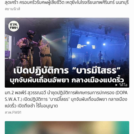
สุดเศร้า ครอบครัวรับศwผู้เสียชีวิต เหตุยิvในโรงเรียนเทพศิรินทร์ นนทบุรี
สยามนิวส์
วิดีโอ
มท.2 พลพีร์ สุวรรณฉวี นำชุดปฏิบัติการพิเศษกรมการปกครอง (DOPA
S.W.A.T.) เปิดปฏิบัติการ “บารมีโสธร” บุกจับผับเถื่อนอัพยา กลางเมือง
แปดริ้ว เปิดถึงเช้า ไร้ใบอนุญาต
สวพ.FM91