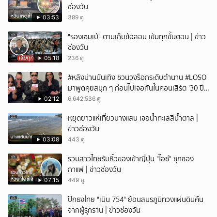
ช่องวัน
03:53
389 ดู
"รองเซมเบ้" ตามเก็บข้อสอบ เข้มทุกขั้นตอน | ข่าว
ช่องวัน
05:18
236 ดู
#หลังม่านบันเทิง ชวนวงร็อกระดับตำนาน #LOSO
มาพูดคุยสนุก ๆ ก่อนไปเจอกันในคอนเสิร์ต '30 ปี
LOSO นานเท่าไรก็รอ'
02:12
6,642,536 ดู
หยุดยาวแห่เที่ยวบางแสน เจอน้ำทะเลสีน้ำตาล |
ข่าวช่องวัน
03:08
443 ดู
รวบสาวไทยรับหิ้วของเข้าญี่ปุ่น "ไอซ์" ซุกซอง
กาแฟ | ข่าวช่องวัน
07:15
449 ดู
ปักธงไทย "เนิน 754" ย้อนสมรภูมิทวงแผ่นดินคืน
จากผู้รุกราน | ข่าวช่องวัน