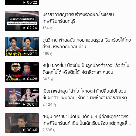
00:22
บรรยากาศญาติรับร่างงรองผอ.โรงเรียน
เทพศิรินทร์นนทบุรี
02:24
154 ดู
ตูนวีแกน ฟาดสนั่น ทอม แอนดรูวส์ เรียกร้องให้ไทย
ส่งเขมรพลัดถิ่นกลับบ้าน
05:14
486 ดู
หนุ่ม ของขึ้น! ป๋องมันเป็นลูกน้องตำรวจ แล้วทำไม
ติดคุกไม่ได้ หรือติดได้แค่ตาสีตาสา คนจน
04:28
305 ดู
เปิดภาพล่าสุด “ลำไย ไหทองคำ” เปลี่ยนไป! อวบ
ขึ้นผิดตา แฟนคลับแห่ทัก “นายห้าง” เฉลยสาเหตุ
ชัด!
06:04
2,424 ดู
"หนุ่ม กรรชัย" เปิดปม! เด็ก ม.3 ผู้ก่อเหตุกราดยิง
เทพศิรินทร์นนท์ เดิมเป็นเด็กเรียบร้อย แต่ถูกบูลลี่
หนัก คาดแรงกดดันสะสมกลายเป็นแรงแค้น จนก่อ
00:46
2,535 ดู