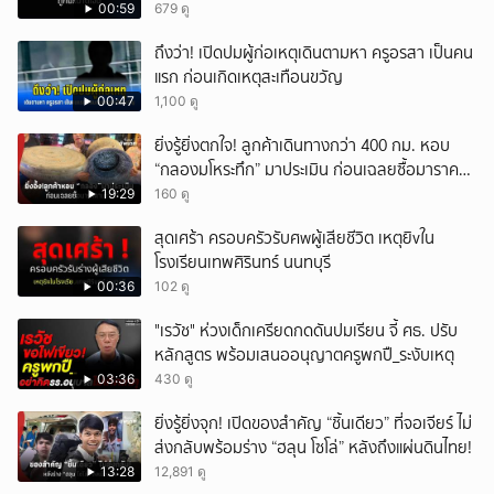
00:59
679 ดู
ถึงว่า! เปิดปมผู้ก่อเหตุเดินตามหา ครูอรสา เป็นคน
แรก ก่อนเกิดเหตุสะเทือนขวัญ
00:47
1,100 ดู
ยิ่งรู้ยิ่งตกใจ! ลูกค้าเดินทางกว่า 400 กม. หอบ
“กลองมโหระทึก” มาประเมิน ก่อนเฉลยซื้อมาราคา
เท่าไหร่?
19:29
160 ดู
สุดเศร้า ครอบครัวรับศwผู้เสียชีวิต เหตุยิvใน
โรงเรียนเทพศิรินทร์ นนทบุรี
00:36
102 ดู
"เรวัช" ห่วงเด็กเครียดกดดันปมเรียน จี้ ศธ. ปรับ
หลักสูตร พร้อมเสนออนุญาตครูพกปื_ระงับเหตุ
03:36
430 ดู
ยิ่งรู้ยิ่งจุก! เปิดของสำคัญ “ชิ้นเดียว” ที่จอเจียร์ ไม่
ส่งกลับพร้อมร่าง “ฮลุน โซโล่” หลังถึงแผ่นดินไทย!
13:28
12,891 ดู