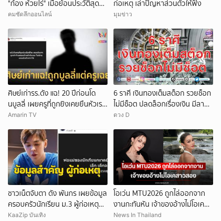
"ก้อง ห้วยไร่" เมื่อย้อนประวัติสุดน่า
ก่อเหตุ เล่าปัญหาส่วนตัวให้ฟัง
สงสาร
คมชัดลึกออนไลน์
มุมข่าว
ศิษย์เก่ารร.ดัง แฉ! 20 ปีก่อนโด
6 ราศี เงินทองเต็มสต็อก รวยช็อก
นบูลลี่ เผยครูที่ถูกยิงเคยยืนหัวเราะ
ไม่มีช็อต ปลดล็อกเรื่องเงิน มีลาภ
ใส่
ลอยจ่อคิว
Amarin TV
ดวง D
ชาวเน็ตจับตา ดัง พันกร เผยข้อมูล
โอเว่น MTU2026 ถูกไล่ออกจาก
ครอบครัวนักเรียน ม.3 ผู้ก่อเหตุ
งานกะทันหัน เจ้าของอ้างไม่โอเคส
และที่มาอาวุธ
าวสอง
KaaZip บันเทิง
News In Thailand