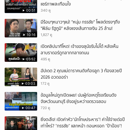
แชร์ภาพสะเทือนใจ
00:51
340 ดู
มีร้อนๆหนาวๆแน่! "หนุ่ม กรรชัย" โพสต์ตรงๆถึง
"ฟิล์ม รัฐภูมิ" หลังแจงเส้นทางเงิน 25 ล้าน!
10:16
1,827 ดู
เปิดคลิปนาทีโหด! เจ้าของสุนัขรับไม่ได้ หลังเห็น
ลาบราดอร์ถูกลากกลางถนน
05:52
495 ดู
อัปเดต 2 คุณแม่ดาราคนดังท้องลูก 3 ท้องสวยปี
2026 อวดออร่า
03:03
172 ดู
ข้อมูลใหม่ถูกเปิดเผย! ปมผู้ก่อเหตุโรงเรียนดัง
จังหวัดนนทบุรี ยังอยู่ระหว่างตรวจสอบ
00:47
720 ดู
ยิ่งตะลึง! เปิดค่าหัว“นักโทษประหาร”! ค่าใช้จ่ายต่อปี
เท่าไหร่? “กรรชัย” แสกหน้า ถอนหงอก “ป้าป๋อง”!