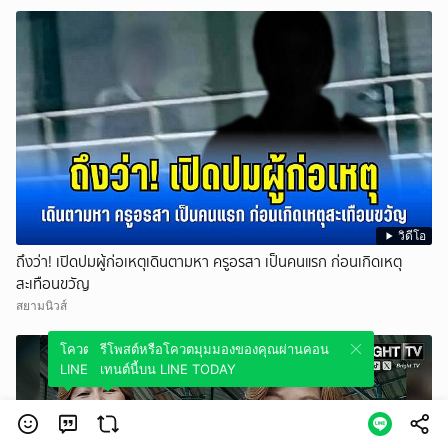
วิดีโอ
ถึงว่า! เปิดปมผู้ก่อเหตุเดินตามหา ครูอรสา เป็นคนแรก ก่อนเกิดเหตุ
สะเทือนขวัญ
สยามนิวส์
โควตมุมมองของคุณผ่านคอนเทนต์นี้บน
รีโพสต์หรือโควตมุมมองของคุณผ่านคอน
LINE TODAY
เทนต์นี้บน LINE TODAY