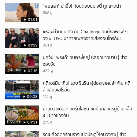
"พอลล่า" อ้ำอิ้ง! ก่อนตอบปมเจนี่ ถูกสาดน้ำ
ยกเลิก
598 ดู
01:01
#หลังม่านบันเทิง กับ Challenge วันนี้ขอพาพี่ ๆ
วง #LOSO มาทายเพลงจากเสียงอินโทรกัน!
01:29
381 ดู
บุกจับ "พระเก๊" วันพระใหญ่ หลอกชาวบ้าน | ข่าว
ช่องวัน
02:15
457 ดู
คดีแอร์มีนาคืบ! รวบ รินริน ผู้ต้องหาคนสำคัญ คดี
ลำเลียงเฮโรอีน
00:38
112 ดู
งานบวชเดือด! วัยรุ่นไล่ชน-ชักปืนกลางหมู่บ้าน เจ็บ
4 | ข่าวช่องวัน
04:31
275 ดู
รถเมล์จอดคร่อมราง เปิดประตูให้คนวิ่งลง | ข่าว