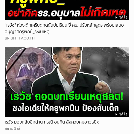
วิดีโอ
"เรวัช" ห่วงเด็กเครียดกดดันปมเรียน จี้ ศธ. ปรับหลักสูตร พร้อมเสนอ
อนุญาตครูพกปื_ระงับเหตุ
BRIGHTTV.CO.TH
วิดีโอ
เรวัช มองกลับอีกด้าน กรณี อนุทิน สั่งควบคุมอาวุธปืx
สยามนิวส์