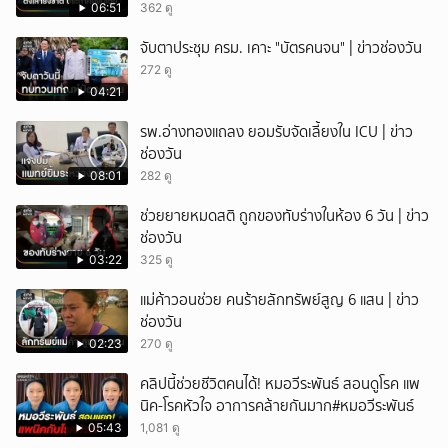
06:51
362 ดู
จับตาประชุม ครม. เคาะ "บัตรคนจน" | ข่าวช่องวัน
272 ดู
04:21
รพ.อ่างทองแถลง ยอมรับจัดเลี้ยงใน ICU | ข่าว
ช่องวัน
08:01
282 ดู
ช่วยยายหมดสติ ถูกของทับร่างในห้อง 6 วัน | ข่าว
ช่องวัน
03:22
325 ดู
แม่ค้าวอนช่วย คนร้ายลักทรัพย์สูญ 6 แสน | ข่าว
ช่องวัน
02:23
270 ดู
คลิปนี้ช่วยชีวิตคนได้! หมอวีระพันธ์ สอนดูโรค แพ
นิค-โรคหัวใจ อาการคล้ายกันมาก#หมอวีระพันธ์
05:43
1,081 ดู