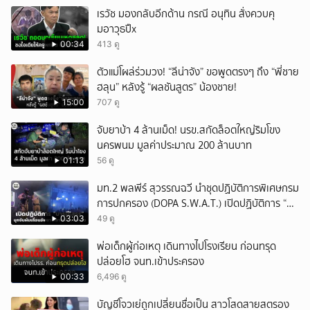
เรวัช มองกลับอีกด้าน กรณี อนุทิน สั่งควบคุ
มอาวุธปืx
00:34
413 ดู
ตัวแม่โผล่ร่วมวง! “ลีน่าจัง” ขอพูดตรงๆ ถึง “พี่ชาย
ฮลุน” หลังรู้ “ผลชันสูตร” น้องชาย!
15:00
707 ดู
จับยาบ้า 4 ล้านเม็ด! นรข.สกัดล็อตใหญ่ริมโขง
นครพนม มูลค่าประมาณ 200 ล้านบาท
01:13
56 ดู
มท.2 พลพีร์ สุวรรณฉวี นำชุดปฏิบัติการพิเศษกรม
การปกครอง (DOPA S.W.A.T.) เปิดปฏิบัติการ “บา
รมีโสธร” บุกจับผับเถื่อนอัพยา กลางเมืองแปดริ้ว
03:03
49 ดู
เปิดถึงเช้า ไร้ใบอนุญาต
พ่อเด็กผู้ก่อเหตุ เดินทางไปโรงเรียน ก่อนทรุด
ปล่อยโฮ จนท.เข้าประครอง
00:33
6,496 ดู
บัญชีโจวเย่ถูกเปลี่ยนชื่อเป็น สาวโสดสายสตรอง