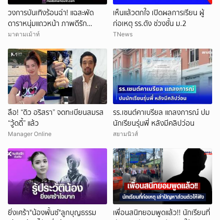
วงการบันเทิงร้อนฉ่า! แฉสะพัด
เห็นแล้วตกใจ เปิดผลการเรียน ผู้
ดาราหนุ่มแถวหน้า ภาพดีรัก
ก่อเหตุ รร.ดัง ช่วงชั้น ม.2
ครอบครัว สามีนักร้องดัง แอบซุ่ม
มาดามเม้าท์
TNews
แซ่บนักธุรกิจสาว!
ลือ! “ดิว อริสรา” จดทะเบียนสมรส
รร.เซนต์คาเบรียล แถลงการณ์ ปม
“วู้ดดี้” แล้ว
นักเรียนรุ่นพี่ หลังมีคลิปว่อน
Manager Online
สยามนิวส์
ยิ่งเศร้า"น้องพั้นซ์"ลูกบุญธรรม
เพื่อนสนิทยอมพูดแล้ว!! นักเรียนที่