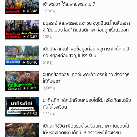
เจ้าพระยา ใต้สะพานพระราม 7
03:46
1,008 ดู
อนุสรณ์ สส.พรรคประชาชน ชูจุดยืนตะโกนลั่นสภา
จี้ "มิน ออง ไลง์" คืนสันติภาพ ก่อนถูกหิ้วตัวออก
03:52
192 ดู
เปิดปมสำคัญ! เผยข้อมูลก่อนเหตุการณ์ เด็ก ม.3
ก่อเหตุสะเทือนขวัญในโรงเรียน
00:46
519 ดู
จบทุกข้อสงสัย! ทูตจีนพูดแล้ว กรณีข่าว ส่งอาวุธ
ให้กัมพูชา
00:29
9,585 ดู
นาทีระทึก! เด็กนักเรียนหมอบใต้โต๊ะ หลังเกิดเหตุยิง
กันในโรงเรียน
01:33
1,224 ดู
เปิดนาทีชีวิต เพื่อนร่วมโรงเรียนผวาพากันมอบใต้
โต๊ะ หลังเกิดเหตุ เด็ก ม.3 กราดยิvในโรงเรียน