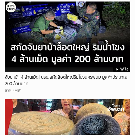
วิดีโอ
จับยาบ้า 4 ล้านเม็ด! นรข.สกัดล็อตใหญ่ริมโขงนครพนม มูลค่าประมาณ
200 ล้านบาท
สวพ.FM91