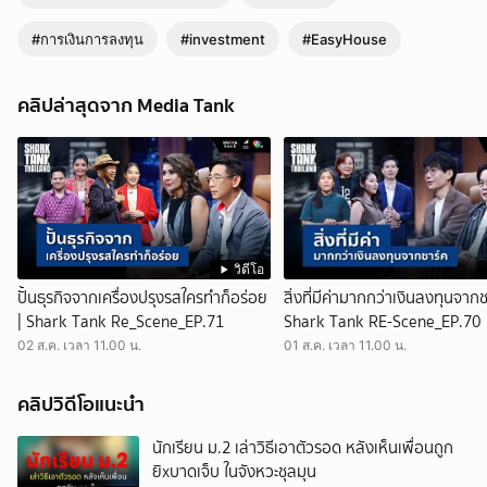
#การเงินการลงทุน
#investment
#EasyHouse
คลิปล่าสุดจาก Media Tank
วิดีโอ
ปั้นธุรกิจจากเครื่องปรุงรสใครทำก็อร่อย
สิ่งที่มีค่ามากกว่าเงินลงทุนจากช
| Shark Tank Re_Scene_EP.71
Shark Tank RE-Scene_EP.70
02 ส.ค. เวลา 11.00 น.
01 ส.ค. เวลา 11.00 น.
คลิปวิดีโอแนะนำ
นักเรียน ม.2 เล่าวิธีเอาตัวรอด หลังเห็นเพื่อนถูก
ยิxบาดเจ็บ ในจังหวะชุลมุน