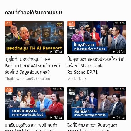
คลิปที่กำลังได้รับความนิยม
01
02
วิดีโอ
วิดีโอ
"กูรูไอที" มองต่างมุม TH-AI
ปั้นธุรกิจจากเครื่องปรุงรสใครทำก็
Passport เข้าถึงAI ระดับโลก พบ
อร่อย | Shark Tank
ช่องโหว่ ข้อมูลส่วนบุคคล?
Re_Scene_EP.71
ThaiNews - ไทยนิวส์ออนไลน์
Media Tank
03
04
วิดีโอ
วิดีโอ
บทเรียนธุรกิจราคาแพง!! คนทำ
สิ่งที่มีค่ามากกว่าเงินลงทุนจา