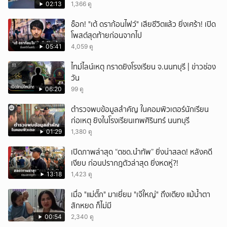
เทพศิรินทร์นนท์ แบบไม่เลือกหน้า เสียงปืนดังสนั่น
02:13
1,366 ดู
หวั่นไหว
ช็อก! "เต้ ดราก้อนไฟว์" เสียชีวิตแล้ว ยิ่งเศร้า! เปิด
โพสต์สุดท้ายก่อนจากไป
05:41
4,059 ดู
ไทม์ไลน์เหตุ กราดยิงโรงเรียน จ.นนทบุรี | ข่าวช่อง
วัน
06:20
99 ดู
ตำรวจพบข้อมูลสำคัญ ในคอมพิวเตอร์นักเรียน
ก่อเหตุ ยิงในโรงเรียนเทพศิรินทร์ นนทบุรี
01:29
1,380 ดู
เปิดภาพล่าสุด “ตชด.นำทัพ” ยิ่งน่าสลด! หลังคดี
เงียบ ก่อนปรากฎตัวล่าสุด ยิ่งหดหู่?!
13:18
1,423 ดู
เมื่อ "แม่ตั๊ก" มาเยี่ยม "เจ๊ใหญ่" ถึงเตียง แม้น้ำตา
สักหยด ก็ไม่มี
00:54
2,340 ดู