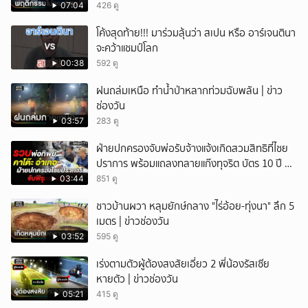
07:04
426 ดู
โค้งสุดท้าย!!! มาร่วมลุ้นว่า สเปน หรือ อาร์เจนตินา
จะคว้าแชมป์โลก
00:38
592 ดู
ฝนถล่มเหนือ ทำน้ำป่าหลากท่วมฉับพลัน | ข่าว
ช่องวัน
03:57
283 ดู
ฝ่ายปกครองจับพ่อรับจ้างแจ้งเกิดสวมสิทธิที่ไชย
ปราการ พร้อมแถลงทลายแก๊งทุจริต บัตร 10 ปี ที่
แม่สอด
03:44
851 ดู
ชาวบ้านผวา หลุมยักษ์กลาง "ไร่อ้อย-ทุ่งนา" ลึก 5
เมตร | ข่าวช่องวัน
03:52
595 ดู
เร่งตามตัวผู้ต้องสงสัยเอี่ยว 2 พี่น้องรัสเซีย
หายตัว | ข่าวช่องวัน
05:21
415 ดู