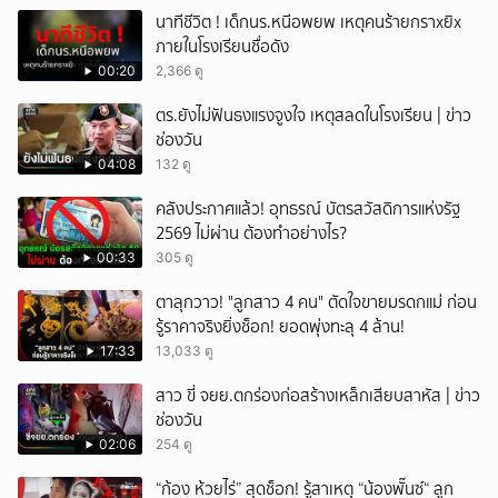
นาทีชีวิต ! เด็กนร.หนีอพยพ เหตุคนร้ายกราxยิx
ภายในโรงเรียนชื่อดัง
00:20
2,366 ดู
ตร.ยังไม่ฟันธงแรงจูงใจ เหตุสลดในโรงเรียน | ข่าว
ช่องวัน
04:08
132 ดู
คลังประกาศแล้ว! อุทธรณ์ บัตรสวัสดิการแห่งรัฐ
2569 ไม่ผ่าน ต้องทำอย่างไร?
00:33
305 ดู
ตาลุกวาว! "ลูกสาว 4 คน" ตัดใจขายมรดกแม่ ก่อน
รู้ราคาจริงยิ่งช็อก! ยอดพุ่งทะลุ 4 ล้าน!
17:33
13,033 ดู
สาว ขี่ จยย.ตกร่องก่อสร้างเหล็กเสียบสาหัส | ข่าว
ช่องวัน
02:06
254 ดู
“ก้อง ห้วยไร่” สุดช็อก! รู้สาเหตุ “น้องพั๊นซ์“ ลูก