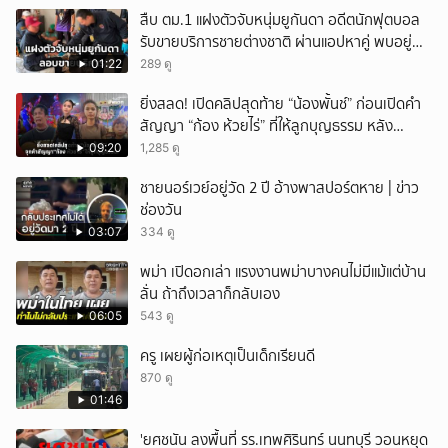
สืบ ตม.1 แฝงตัวจับหนุ่มยูกันดา อดีตนักฟุตบอล
รับขายบริการชายต่างชาติ ผ่านแอปหาคู่ พบอยู่
เกินกำหนดอนุญาต
01:22
289 ดู
ยิ่งสลด! เปิดคลิปสุดท้าย “น้องพั้นช์” ก่อนเปิดคำ
สัญญา “ก้อง ห้วยไร่” ที่ให้ลูกบุญธรรม หลัง
ลาโลก!
09:20
1,285 ดู
ชายนอร์เวย์อยู่วัด 2 ปี อ้างพาสปอร์ตหาย | ข่าว
ช่องวัน
03:07
334 ดู
พม่า เปิดอกเล่า แรงงานพม่าบางคนไม่มีแม้แต่บ้าน
ลั่น ถ้าถึงเวลาก็กลับเอง
06:05
543 ดู
ครู เผยผู้ก่อเหตุเป็นเด็กเรียนดี
870 ดู
01:46
'ยศชนัน ลงพื้นที่ รร.เทพศิรินทร์ นนทบุรี วอนหยุด