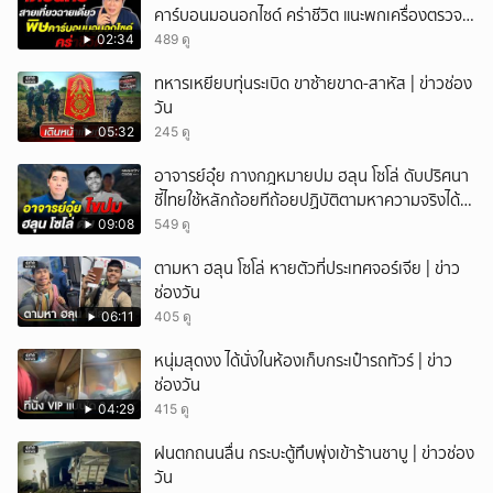
คาร์บอนมอนอกไซด์ คร่าชีวิต แนะพกเครื่องตรวจ
วัดติดตัว
02:34
489 ดู
ทหารเหยียบทุ่นระเบิด ขาซ้ายขาด-สาหัส | ข่าวช่อง
วัน
05:32
245 ดู
อาจารย์อุ๋ย กางกฎหมายปม ฮลุน โซโล่ ดับปริศนา
ชี้ไทยใช้หลักถ้อยทีถ้อยปฏิบัติตามหาความจริงได้
แม้ไร้สนธิสัญญา
09:08
549 ดู
ตามหา ฮลุน โซโล่ หายตัวที่ประเทศจอร์เจีย | ข่าว
ช่องวัน
06:11
405 ดู
หนุ่มสุดงง ได้นั่งในห้องเก็บกระเป๋ารถทัวร์ | ข่าว
ช่องวัน
04:29
415 ดู
ฝนตกถนนลื่น กระบะตู้ทึบพุ่งเข้าร้านชาบู | ข่าวช่อง
วัน