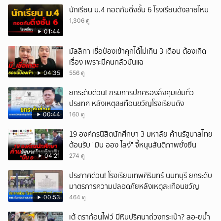
เหตุสลด
นักเรียน ม.4 กอดกันดิ่งชั้น 6 โรงเรียนดังสายไหม
1,306 ดู
01:44
มัลลิกา เชื่อป๋องเข้าคุกได้ไม่เกิน 3 เดือน ต้องเกิด
เรื่อง เพราะมีคนกลัวมันแฉ
04:35
556 ดู
ยกระดับด่วน! กรมการปกครองสั่งคุมเข้มทั่ว
ประเทศ หลังเหตุสะเทือนขวัญโรงเรียนดัง
00:44
160 ดู
19 องค์กรนิสิตนักศึกษา 3 มหาลัย ค้านรัฐบาลไทย
ต้อนรับ "มิน ออง ไลง์" จี้หนุนสันติภาพยั่งยืน
04:21
274 ดู
ประกาศด่วน! โรงเรียนเทพศิรินทร์ นนทบุรี ยกระดับ
มาตรการความปลอดภัยหลังเหตุสะเทือนขวัญ
00:53
464 ดู
เต้ ดราก้อนไฟว์ มีหินปริศนาถ่วงกระเป๋า? ลอ-ยน้ำ