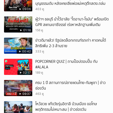
บุญธรรมดับ หลังเคยเสียพ่อแม่เหตุตึกสตง.ถล่ม
09:06
403 ดู
ผู้ว่าฯ ชลบุรี นำไว้อาลัย "ไดอานา-โรมัน" พร้อมเปิด
GPR สแกนเขาชีจรรย์ เร่งหาหลักฐานเพิ่มเติม
01:16
156 ดู
ข่าวดีมาแล้ว! รัฐปลดล็อกเกณฑ์รถเก่า คาดคนได้
สิทธิเพิ่ม 2-3 ล้านราย
00:42
333 ดู
POPCORNER QUIZ | ถามป็อปตอบปั๊บ กับ
#ALALA
02:17
189 ดู
ครบ 1 ปี สถานการณ์ชายแดนไทย-กัมพูชา | ข่าว
ช่องวัน
09:37
463 ดู
ไหว้สวย แก๊งวัยรุ่นอิตาลี ป่วนเมือง ขอโทษ
พฤติกรรมไม่เหมาะสม | ข่าวช่องวัน