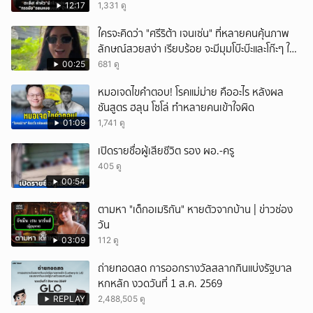
12:17
1,331 ดู
ใครจะคิดว่า "ศรีริต้า เจนเซ่น" ที่หลายคนคุ้นภาพ
ลักษณ์สวยสง่า เรียบร้อย จะมีมุมโบ๊ะบ๊ะและโก๊ะๆ ให้
ได้อมยิ้มเหมือนกัน งานนี้ทำเอาแฟนๆ ทั้งเอ็นดูทั้ง
00:25
681 ดู
หัวเราะ
หมอเจดไขคำตอบ! โรคแม่ม่าย คืออะไร หลังผล
ชันสูตร ฮลุน โซโล่ ทำหลายคนเข้าใจผิด
01:09
1,741 ดู
เปิดรายชื่อผู้เสียชีวิต รอง ผอ.-ครู
405 ดู
00:54
ตามหา "เด็กอเมริกัน" หายตัวจากบ้าน | ข่าวช่อง
วัน
03:09
112 ดู
ถ่ายทอดสด การออกรางวัลสลากกินแบ่งรัฐบาล
หกหลัก งวดวันที่ 1 ส.ค. 2569
REPLAY
2,488,505 ดู