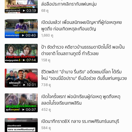
ส่อลือประกาศเลิกรากับแฟนหนุ่ม
03:19
68 ดู
เปิดปมแล้ว! เพื่อนสนิทเผยปัญหาที่ผู้ก่อเหตุเคย
พูดถึง ก่อนเกิดเหตุสะเทือนขวัญ
00:40
1,660 ดู
ป้า ซัดตำรวจ คดีชาวบ้านธรรมดาปิดไม่ได้ พอเป็น
ต่างชาติ โดนสถานทูตจี้ ทำเร็วเลย
07:14
158 ดู
ชีวิตพลิก! "อำนาจ รื่นเริง" อดีตแชมป์โลก ได้เริ่ม
ใหม่ "จอนนี่มือปราบ" ยื่นมือช่วย ดันขึ้นแท่นครูมวย
10:01
738 ดู
เปิดใจครั้งแรก! พ่อนักเรียนผู้ก่อเหตุ พูดถึงเหตุ
สลดในโรงเรียนเทพสิริน
00:37
452 ดู
เปิดนาทีกราดยิX กลาง รร.เทพศิรินทร์นนทบุรี
584 ดู