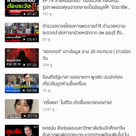
EP 79”สายคอนเทนต์“ ต้องระวัง‼️ คลิปหรือ
รูปภาพของคุณอาจกลายเป็นข้อมูลให้ ”มิจฉาชีพ“
นำไปใช้ได้
01:47
101 ดู
ตำรวจจราจรโครงการพระราชดำริ อำนวยความ
สะดวกนำส่งทารกป่วยหนักจาก รพ.ชลบุรี ถึง
รพ.ศิริราช
05:47
93 ดู
"แฮกเกอร์" เจาะข้อมูล ลาม 20 กระทรวง | ข่าวช่อง
วัน
07:20
206 ดู
ร้อนถึงรัฐบาล! รองนายกฯ พูดชัด ปมนักท่อง
เที่ยวจีนถูกห้ามขึ้นเครื่อง
00:54
70 ดู
“ครั้งแรก” ในชีวิต เกิดขึ้นกลางกองถ่าย!
1,241 ดู
01:13
ยศชนัน สั่งเร่งสอบมหาวิทยาลัยรับนักศึกษาจีน
ยันหากพบผิดกฎหมาย-มาตรฐานพร้อมฟันไม่เว้น