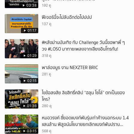
03:38
192 ดู
ฟีเจอร์นี้จะไม่ลับอีกต่อไปปปป
137 ดู
01:17
#หลังม่านบันเทิง กับ Challenge วันนี้ขอพาพี่ ๆ
วง #LOSO มาทายเพลงจากเสียงอินโทรกัน!
01:29
318 ดู
พาส่องบูธ งาน NEXZTER BRIC
281 ดู
02:15
ไขข้อสงสัย ลิขสิทธิ์คลิป “ฮลุน โซโล่” ตกเป็นของ
ใคร?
01:36
280 ดู
หมอวรงค์ ชี้ยอดแบงก์พันรุ่นเก่าค้างนอกระบบ 1.4
แสนล้าน พิสูจน์นโยบายยกเลิกแบงก์พันปราบ
ธุรกิจสีเทา
03:15
568 ดู