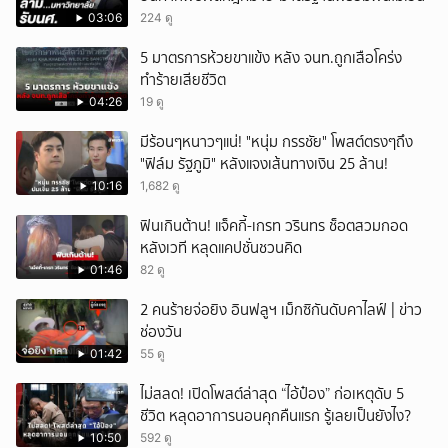
03:06
224 ดู
5 มาตรการห้วยขาแข้ง หลัง จนท.ถูกเสือโคร่ง
ทำร้ายเสียชีวิต
04:26
19 ดู
มีร้อนๆหนาวๆแน่! "หนุ่ม กรรชัย" โพสต์ตรงๆถึง
"ฟิล์ม รัฐภูมิ" หลังแจงเส้นทางเงิน 25 ล้าน!
10:16
1,682 ดู
ฟินเกินต้าน! แจ็คกี้-เกรท วรินทร ช็อตสวมกอด
หลังเวที หลุดแคปชั่นชวนคิด
01:46
82 ดู
2 คนร้ายจ่อยิง อินฟลูฯ เม็กซิกันดับคาไลฟ์ | ข่าว
ช่องวัน
01:42
55 ดู
ไม่สลด! เปิดโพสต์ล่าสุด “ไอ้ป๋อง” ก่อเหตุดับ 5
ชีวิต หลุดอาการนอนคุกคืนแรก รู้เลยเป็นยังไง?
10:50
592 ดู