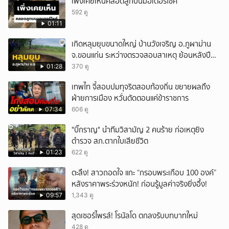
เพิ่งเคยเห็นคลอดลูกบนมอเตอร์ไซค์
ยกเลิก
592 ดู
01:11
เกิดหลุมยุบขนาดใหญ่ บ้านวังเจริญ อ.ภูผาม่าน
จ.ขอนแก่น ระหว่างตรวจสอบสาเหตุ ย้อนหลังปี
2568 พบเคยพบหลุมยุบมาแล้วครั้งหนึ่ง
01:28
370 ดู
เทพไท จี้สอบปมทุจริตสอบท้องถิ่น ขยายผลถึง
ฝ่ายการเมือง หวั่นตัดตอนแค่ข้าราชการ
07:34
606 ดู
"บิ๊กราญ" นำทีมวิสามัญ 2 คนร้าย ก่อเหตุยิง
ตำรวจ สภ.ตากใบเสียชีวิต
01:23
622 ดู
ตะลึง! สาวถอดใจ แกะ “กรอบพระเกือบ 100 องค์”
หลังราคาพระร่วงหนัก! ก่อนรู้มูลค่าจริงยิ่งอึ้ง!
09:57
1,343 ดู
สุดเซอร์ไพรส์! โรนัลโด ตกลงรับบทบาทใหม่
428 ดู