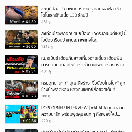
ชัยภูมิฮือฮา! ขุดพื้นที่สร้างเมรุ กลับเจอฟอสซิล
ไดโนเสาร์กินเนื้อ 130 ล้านปี
04:50
481 ดู
สะเทือนโรงพักอีก! "เมียป๋อง" แฉตร.เอเยนต์ใหญ่ ซี้
ไอป๋อง เรือนจำเผยสภาพแก๊งโฉด
26:00
1,812 ดู
หมอเบ็นซ์ เตือนภัยสายเที่ยวฉายเดี่ยว เตือนพิษ
คาร์บอนมอนอกไซด์ คร่าชีวิต แนะพกเครื่องตรวจ
วัดติดตัว
02:34
401 ดู
กรมอุทยานฯ ทำบุญ-ฝังร่าง "จิ๋วน้อยไทรโยค" ลูก
ช้างป่าพลัดหลง หลังทีมแพทย์ยื้อชีวิตเต็มที่
03:23
188 ดู
POPCORNER INTERVIEW | #ALALA บุกมาสาด
ความน่ารัก พร้อมพูดคุยสนุก ๆ ถึงเพลงใหม่
'ON&OFF'
02:36
420 ดู