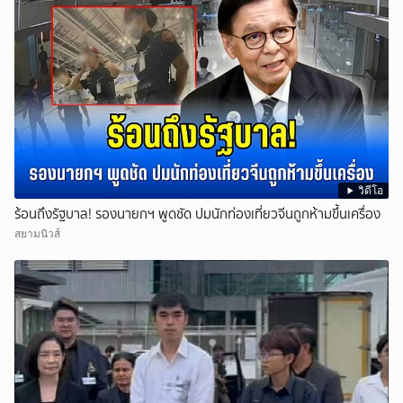
วิดีโอ
ร้อนถึงรัฐบาล! รองนายกฯ พูดชัด ปมนักท่องเที่ยวจีนถูกห้ามขึ้นเครื่อง
สยามนิวส์