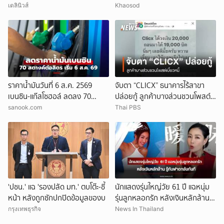
26 กก.(คลิป)
อุณหภูมิ เสี่ยงเสียหายง่าย
เดลินิวส์
Khaosod
ราคาน้ำมันวันที่ 6 ส.ค. 2569
จับตา “CLICX” ธนาคารไร้สาขา
เบนซิน-แก๊สโซฮอล์ ลดลง 70
ปล่อยกู้ ลูกค้าบางส่วนชวนโพสต์
สตางค์ต่อลิตร
เบี้ยวหนี้
sanook.com
Thai PBS
'ปชน.' แฉ 'รองปลัด มท.' ตบโต๊ะ-ชี้
นักแสดงรุ่นใหญ่วัย 61 ปี แฉหนุ่ม
หน้า หลังถูกซักปกปิดข้อมูลของบ
รุ่นลูกหลอกรัก หลังเงินหลักล้าน
รู้ทันฟาดกลับทันที (ข่าวต่าง
กรุงเทพธุรกิจ
News In Thailand
ประเทศ)