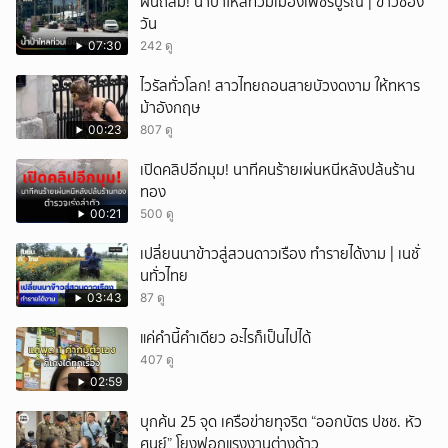
ฝนถล่ม! น้ำป่าไหลท่วมเมืองเพชรบูรณ์ | ข่าวช่อง
วัน
07:30
242 ดู
ไวรัลทั่วโลก! สาวไทยถอนสายบัวงดงาม ให้ทหาร
ม้าอังกฤษ
00:23
807 ดู
เปิดคลิปอีกมุม! นาทีคนร้ายเผ่นหนีหลังปล้uร้าน
ทอง
00:21
500 ดู
เปลี่ยนนาข้าวสู่สวนดาวเรือง ทำรายได้งาม | เนชั่
นทั่วไทย
03:43
87 ดู
แค่คำนี้คำเดียว อะไรก็เป็นไปได้
407 ดู
02:59
บุกค้น 25 จุด เครือข่ายทุจริต “ออกบัตร ปชช. หัว
ศูนย์” โยงฟอกแรงงานต่างด้าว