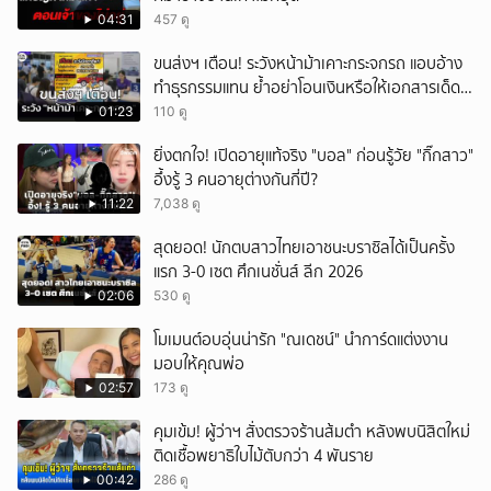
04:31
457 ดู
ขนส่งฯ เตือน! ระวังหน้าม้าเคาะกระจกรถ แอบอ้าง
ทำธุรกรรมแทน ย้ำอย่าโอนเงินหรือให้เอกสารเด็ด
ขาด
01:23
110 ดู
ยิ่งตกใจ! เปิดอายุแท้จริง "บอล" ก่อนรู้วัย "กิ๊กสาว"
อึ้งรู้ 3 คนอายุต่างกันกี่ปี?
11:22
7,038 ดู
สุดยอด! นักตบสาวไทยเอาชนะบราซิลได้เป็นครั้ง
แรก 3-0 เซต ศึกเนชั่นส์ ลีก 2026
02:06
530 ดู
โมเมนต์อบอุ่นน่ารัก "ณเดชน์" นำการ์ดแต่งงาน
มอบให้คุณพ่อ
02:57
173 ดู
คุมเข้ม! ผู้ว่าฯ สั่งตรวจร้านส้มตำ หลังพบนิสิตใหม่
ติดเชื้อพยาธิใบไม้ตับกว่า 4 พันราย
00:42
286 ดู