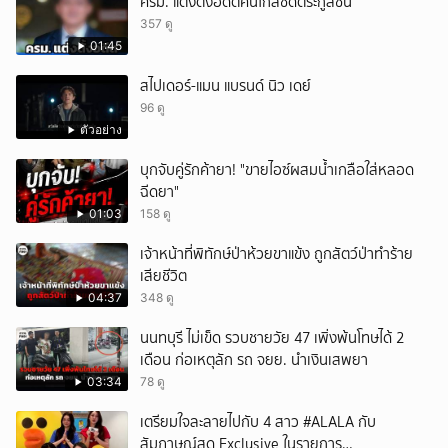
ครม. แต่งตั้งอดีตคนใกล้ชิดตระกูลชิน
357 ดู
01:45
สไปเดอร์-แมน แบรนด์ นิว เดย์
96 ดู
ตัวอย่าง
บุกจับคู่รักค้ายา! "ขายไอซ์ผสมน้ำเกลือใส่หลอด
ฉีดยา"
01:03
158 ดู
เจ้าหน้าที่พิทักษ์ป่าห้วยขาแข้ง ถูกสัตว์ป่าทำร้าย
เสียชีวิต
04:37
348 ดู
นนทบุรี ไม่เข็ด รวบชายวัย 47 เพิ่งพ้นโทษได้ 2
เดือน ก่อเหตุลัก รถ จยย. นำเงินเสพยา
03:34
78 ดู
เตรียมใจละลายไปกับ 4 สาว #ALALA กับ
สัมภาษณ์สุด Exclusive ในรายการ