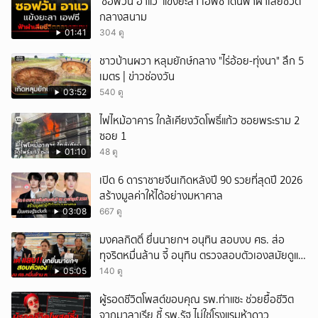
‘ซอฟวัน อาแว’ แข้งยะลา เอฟซี โดนฟ้าผ่าเสียชีวิต
กลางสนาม
01:41
304 ดู
ชาวบ้านผวา หลุมยักษ์กลาง "ไร่อ้อย-ทุ่งนา" ลึก 5
เมตร | ข่าวช่องวัน
03:52
540 ดู
ไฟไหม้อาคาร ใกล้เคียงวัดโพธิ์แก้ว ซอยพระราม 2
ซอย 1
01:10
48 ดู
เปิด 6 ดาราชายจีนเกิดหลังปี 90 รวยที่สุดปี 2026
สร้างมูลค่าให้ได้อย่างมหาศาล
03:08
667 ดู
มงคลกิตติ์ ยื่นนายกฯ อนุทิน สอบงบ ศธ. ส่อ
ทุจริตหมื่นล้าน จี้ อนุทิน ตรวจสอบตัวเองสมัยดูแล
ศธ.
05:05
140 ดู
ผู้รอดชีวิตโพสต์ขอบคุณ รพ.ท่าแซะ ช่วยยื้อชีวิต
จากมาลาเรีย ชี้ รพ.รัฐ ไม่ใช่โรงแรมห้าดาว