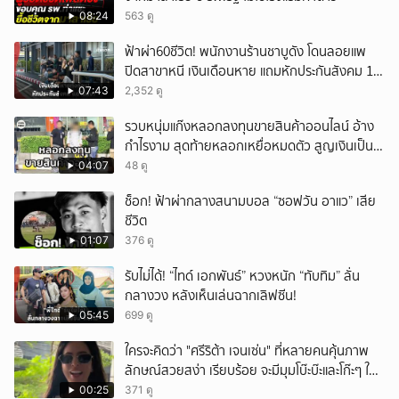
08:24
563 ดู
ฟ้าผ่า60ชีวิต! พนักงานร้านชาบูดัง โดนลอยแพ
ปิดสาขาหนี เงินเดือนหาย แถมหักประกันสังคม 11
เดือนแต่ไม่ส่ง?
07:43
2,352 ดู
รวบหนุ่มแก๊งหลอกลงทุนขายสินค้าออนไลน์ อ้าง
กำไรงาม สุดท้ายหลอกเหยื่อหมดตัว สูญเงินเป็น
แสนบาท ยังให้การปฏิเสธ
04:07
48 ดู
ช็อก! ฟ้าผ่ากลางสนามบอล “ซอฟวัน อาแว” เสีย
ชีวิต
01:07
376 ดู
รับไม่ได้! “ไทด์ เอกพันธ์” หวงหนัก “ทับทิม” ลั่น
กลางวง หลังเห็นเล่นฉากเลิฟซีน!
05:45
699 ดู
ใครจะคิดว่า "ศรีริต้า เจนเซ่น" ที่หลายคนคุ้นภาพ
ลักษณ์สวยสง่า เรียบร้อย จะมีมุมโบ๊ะบ๊ะและโก๊ะๆ ให้
ได้อมยิ้มเหมือนกัน งานนี้ทำเอาแฟนๆ ทั้งเอ็นดูทั้ง
00:25
371 ดู