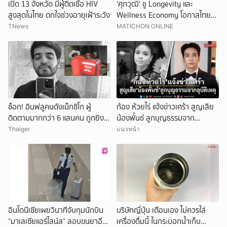
เปิด 13 จังหวัด มีผู้ติดเชื้อ HIV
'ศุภวุฒิ' ชู Longevity และ
สูงสุดในไทย ตกใจช่วงอายุเฝ้าระวัง
Wellness Economy โอกาสไทย
สร้างเศรษฐกิจอายุยืน รับสังคมสูง
TNews
MATICHON ONLINE
วัย
ช็อก! อินฟลูคนดังเม็กซิโก ผู้
ก้อง ห้วยไร่ แจ้งข่าวเศร้า สูญเสีย
ติดตามมากกว่า 6 แสนคน ถูกยิง
น้องพั้นช์ ลูกบุญธรรมจาก
ดับกลางไลฟ์สด
อุบัติเหตุ
Thaiger
แนวหน้า
อินโดนีเซียเผยวินาทีจับกุมนักบิน
บริษัทญี่ปุ่น เตือนเอง ไม่ควรใส่
“มาเลเซียแอร์ไลน์ส” ลอบขนยาอี
เครื่องดื่มนี้ ในกระบอกน้ำเก็บ