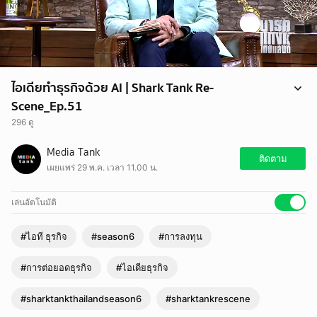
ไอเดียทำธุรกิจด้วย AI | Shark Tank Re-
Scene_Ep.51
296 ดู
ติดตามรับข้อมูลข่าวสารเพิ่มเติมได้ที่
Media Tank
Facebook : sharktankthailand
ติดตาม
เผยแพร่ 29 พ.ค. เวลา 11.00 น.
Instagram : sharktankthailand
Youtube : sharktankthailand
TikTok : sharktankthailand
เล่นอัตโนมัติ
#ไอที ธุรกิจ
#season6
#การลงทุน
#การต่อยอดธุรกิจ
#ไอเดียธุรกิจ
#sharktankthailandseason6
#sharktankrescene