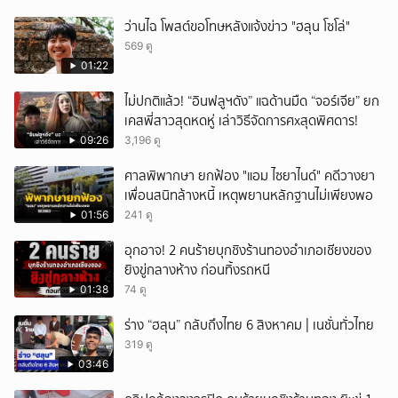
ว่านไฉ โพสต์ขอโทษหลังแจ้งข่าว "ฮลุน โซโล่"
569 ดู
01:22
ไม่ปกติแล้ว! “อินฟลูฯดัง” แฉด้านมืด “จอร์เจีย” ยก
เคสพี่สาวสุดหดหู่ เล่าวิธีจัดการศxสุดพิศดาร!
09:26
3,196 ดู
ศาลพิพากษา ยกฟ้อง "แอม ไซยาไนด์" คดีวางยา
เพื่อนสนิทล้างหนี้ เหตุพยานหลักฐานไม่เพียงพอ
01:56
241 ดู
อุกอาจ! 2 คนร้ายบุกชิงร้านทองอำเภอเชียงของ
ยิงขู่กลางห้าง ก่อนทิ้งรถหนี
01:38
74 ดู
ร่าง “ฮลุน” กลับถึงไทย 6 สิงหาคม | เนชั่นทั่วไทย
319 ดู
03:46