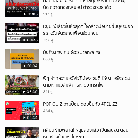
คลิปกล้องวงจรปิด คนร้ายบุกชิงร้านทอง ยิxขู่ 1
นัด กวาดทองหลบหนี ตำรวจเร่งล่าตัว
01:05
217 ดู
หนุ่มแพ้เสียงในหัวสุดๆ ใจกล้าตีมือชายยื่นบุหรี่นอก
รถ หวั่นอันตรายเพื่อนร่วมถนน
00:38
267 ดู
มันก็จะเทพเกินแล้วว #canva #ai
688 ดู
01:04
พี่ๆ ฝากความหวังไว้ที่น้องแซนดี้ K9 นะ หลังระดม
ตามหาแมวส้มพิการหายจากรถไฟ
03:30
311 ดู
POP QUIZ ถามป็อป ตอบปั๊บกับ #FELIZZ
464 ดู
02:34
คลิปนี้ห้ามพลาด! หนุ่มลองแล้ว เปิดเสียงนี้ ตอน
หมาข้างบ้านเห่าไม่หยุด