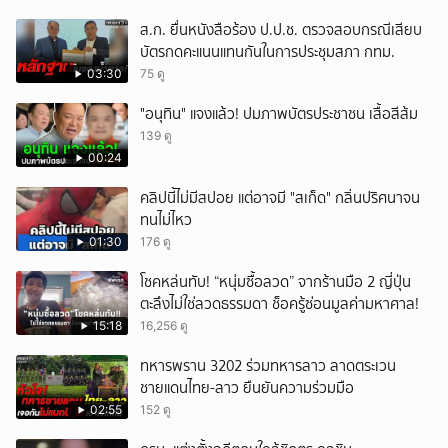
หัวเราะ
ส.ก. ยื่นหนังสือร้อง ป.ป.ช. ตรวจสอบกรณีเสียบ
บัตรกดคะแนนแทนกันในการประชุมสภา กทม.
03:30
75 ดู
"อนุทิน" แจงแล้ว! ปมภาพบัตรประชาชน เสื้อสีส้ม
139 ดู
00:24
คลิปนี้ไม่มีสปอย แต่อาจมี "สเก็ด" กลิ่นปริศนาจน
ทนไม่ไหว
01:30
176 ดู
โชคหล่นทับ! “หนุ่มซื้อลวด” จากร้านมือ 2 ญี่ปุ่น
ตะลึงไม่ใช่ลวดธรรมดา ช็อครู้ซ่อนมูลค่ามหาศาล!
15:18
16,256 ดู
ทหารพราน 3202 ร่วมทหารลาว ลาดตระเวน
ชายแดนไทย-ลาว ยืนยันความร่วมมือ
02:55
152 ดู