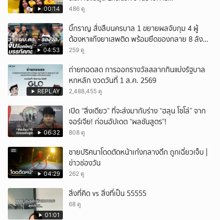
#POPCORNER เร็ว ๆ นี้ที่ #LINETODAYPOP
00:14
486 ดู
บิ๊กราญ สั่งสืบนครบาล 1 ขยายผลจับกุม 4 ผู้
ต้องหาแก๊งยาเสพติด พร้อมยึดของกลาย 8 ลัง
ส่งผ่านขนส่งเอกชนเข้า กทม.
04:53
259 ดู
ถ่ายทอดสด การออกรางวัลสลากกินแบ่งรัฐบาล
หกหลัก งวดวันที่ 1 ส.ค. 2569
REPLAY
2,488,455 ดู
เปิด “สิ่งเดียว” ที่จะส่งมากับร่าง “ฮลุน โซโล่” จาก
จอร์เจีย! ก่อนอัปเดต “ผลชันสูตร”!
06:32
808 ดู
ชายปริศนาโดดตัดหน้าเก๋งกลางดึก ถูกเฉี่ยวเจ็บ |
ข่าวช่องวัน
04:29
262 ดู
สิ่งที่คิด vs สิ่งที่เป็น 55555
68 ดู
01:01