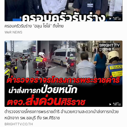
วิดีโอ
ครอบครัวรับร่าง “ฮลุน โซโล่” ถึงไทย
WeR NEWS
วิดีโอ
ตำรวจจราจรโครงการพระราชดำริ อำนวยความสะดวกนำส่งทารกป่วย
หนักจาก รพ.ชลบุรี ถึง รพ.ศิริราช
BRIGHTTV.CO.TH