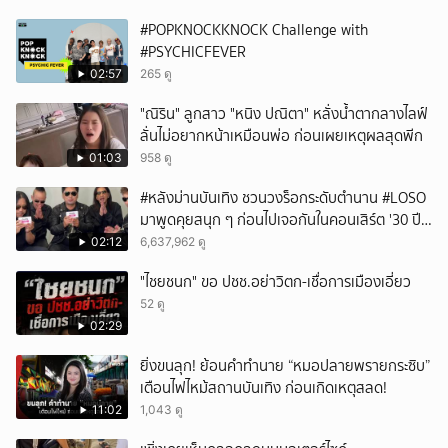
#POPKNOCKKNOCK Challenge with
#PSYCHICFEVER
02:57
265 ดู
"ณิริน" ลูกสาว "หนิง ปณิตา" หลั่งน้ำตากลางไลฟ์
ลั่นไม่อยากหน้าเหมือนพ่อ ก่อนเผยเหตุผลสุดพีก
01:03
958 ดู
#หลังม่านบันเทิง ชวนวงร็อกระดับตำนาน #LOSO
มาพูดคุยสนุก ๆ ก่อนไปเจอกันในคอนเสิร์ต '30 ปี
LOSO นานเท่าไรก็รอ'
02:12
6,637,962 ดู
"ไชยชนก" ขอ ปชช.อย่าวิตก-เชื่อการเมืองเอี่ยว
52 ดู
02:29
ยิ่งขนลุก! ย้อนคำทำนาย “หมอปลายพรายกระซิบ”
เตือนไฟไหม้สถานบันเทิง ก่อนเกิดเหตุสลด!
11:02
1,043 ดู