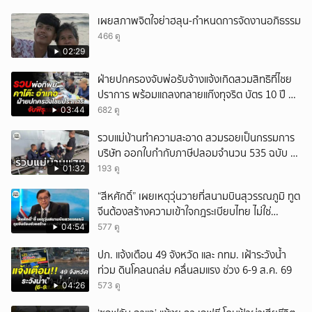
เผยสภาพจิตใจย่าฮลุน-กำหนดการจัดงานอภิธรรม
466 ดู
02:29
ฝ่ายปกครองจับพ่อรับจ้างแจ้งเกิดสวมสิทธิที่ไชย
ปราการ พร้อมแถลงทลายแก๊งทุจริต บัตร 10 ปี ที่
แม่สอด
03:44
682 ดู
รวบแม่บ้านทำความสะอาด สวมรอยเป็นกรรมการ
บริษัท ออกใบกำกับภาษีปลอมจำนวน 535 ฉบับ รัฐ
เสียหายกว่า 129 ล้านบาท
01:32
193 ดู
“สีหศักดิ์” เผยเหตุวุ่นวายที่สนามบินสุวรรณภูมิ ทูต
จีนต้องสร้างความเข้าใจกฎระเบียบไทย ไม่ใช่
ปกป้องฝ่ายจีนเพียงอย่างเดียว
04:54
577 ดู
ปภ. แจ้งเตือน 49 จังหวัด และ กทม. เฝ้าระวังน้ำ
ท่วม ดินโคลนถล่ม คลื่นลมแรง ช่วง 6-9 ส.ค. 69
04:26
573 ดู