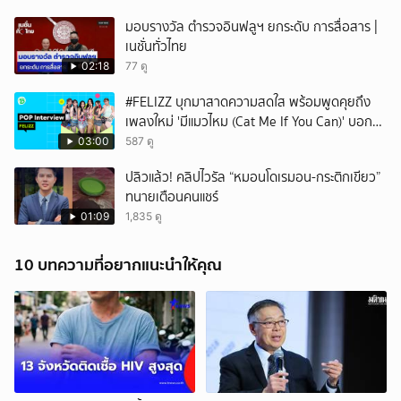
มอบรางวัล ตำรวจอินฟลูฯ ยกระดับ การสื่อสาร |
เนชั่นทั่วไทย
02:18
77 ดู
#FELIZZ บุกมาสาดความสดใส พร้อมพูดคุยถึง
เพลงใหม่ 'มีแมวไหม (Cat Me If You Can)' บอก
เลยว่าเริ่ดไม่ไหว 🌟
03:00
587 ดู
ปลิวแล้ว! คลิปไวรัล “หมอนโดเรมอน-กระติกเขียว”
ทนายเตือนคนแชร์
01:09
1,835 ดู
10 บทความที่อยากแนะนำให้คุณ