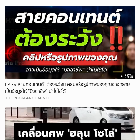
วิดีโอ
EP 79”สายคอนเทนต์“ ต้องระวัง‼️ คลิปหรือรูปภาพของคุณอาจกลาย
เป็นข้อมูลให้ ”มิจฉาชีพ“ นำไปใช้ได้
THE ROOM 44 CHANNEL