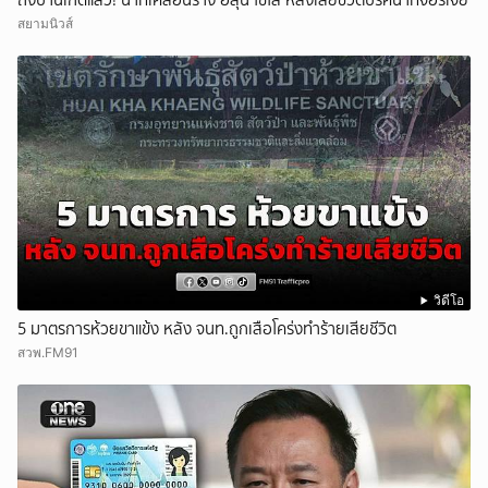
ถึงบ้านเกิดแล้ว! นาทีเคลื่อนร่าง ฮลุน โซโล่ หลังเสียชีวิตปริศนาที่จอร์เจีย
สยามนิวส์
วิดีโอ
5 มาตรการห้วยขาแข้ง หลัง จนท.ถูกเสือโคร่งทำร้ายเสียชีวิต
สวพ.FM91