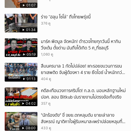
01:07
ร่าง “ฮลุน โซโล่” ถึงไทยพรุ่งนี้
376 ดู
01:34
มาร์ค พิตบูล จัดหนัก! ตำรวจไทยทุกวันนี้ หากิน
วิ่งเต้น ตั้งด่าน มันถึงได้เกิด 5 ศ_ที่ชลบุรี
05:19
1,060 ดู
สืบนครบาล 1 กัดไม่ปล่อย! แกะรอยขบวนการขน
ยาเสพติด จับผู้ต้องหา 4 ราย ยึดไอซ์ น้ำหนักกว่า
300 กก. ก่อนเข้ากลางกรุง
01:13
404 ดู
คดีสะเทือนวงการคริปโต! ก.ล.ต. มอบหลักฐานใหม่
ปอศ. สอบ Bitkub ปมรายงานไม่ตรงข้อเท็จจริง
04:02
357 ดู
"นักร้องดัง" ขี่ จยย.ตกหลุมดับ ยายเล่าลาง
สังหรณ์ ญาติคาใจผู้รับเหมาสะเพร่าปล่อยหลุมทิ้ง
ไว้ 3 เดือน เพิ่งปิดหลังเกิดเหตุ
08:00
433 ดู