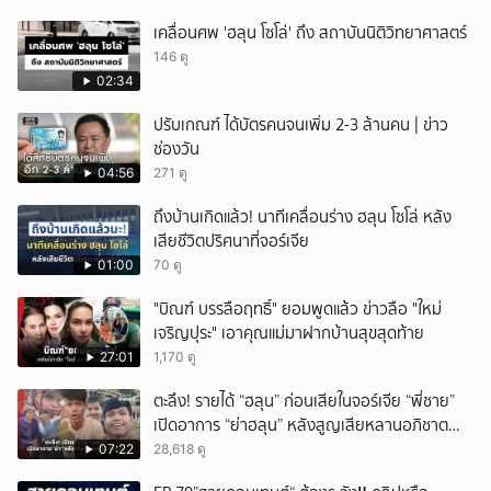
เคลื่อนศพ 'ฮลุน โซโล่' ถึง สถาบันนิติวิทยาศาสตร์
146 ดู
02:34
ปรับเกณฑ์ ได้บัตรคนจนเพิ่ม 2-3 ล้านคน | ข่าว
ช่องวัน
04:56
271 ดู
ถึงบ้านเกิดแล้ว! นาทีเคลื่อนร่าง ฮลุน โซโล่ หลัง
เสียชีวิตปริศนาที่จอร์เจีย
01:00
70 ดู
"บิณฑ์ บรรลือฤทธิ์" ยอมพูดแล้ว ข่าวลือ "ใหม่
เจริญปุระ" เอาคุณแม่มาฝากบ้านสุขสุดท้าย
27:01
1,170 ดู
ตะลึง! รายได้ “ฮลุน” ก่อนเสียในจอร์เจีย “พี่ชาย”
เปิดอาการ “ย่าฮลุน” หลังสูญเสียหลานอภิชาต
บุตร!
07:22
28,618 ดู