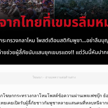
โฆษณา - อ่านบทความต่อด้านล่าง
นักโฆษกกระทรวงกลาโหมโพสต์ข้อความผ่านเพจเฟซบุ๊ก ย้อ
ี่ไทยเคยเปิดรับผู้ลี้ภัยชาวกัมพูชาหลายแสนคนที่หลบหนีจ