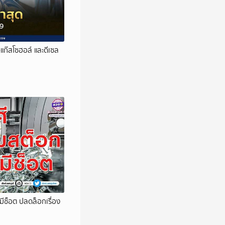
แก๊สโซฮอล์ และดีเซล
มีช็อต ปลดล็อกเรื่อง