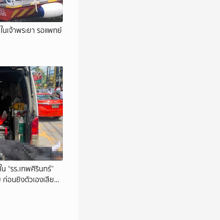
ยในเจ้าพระยา รอแพทย์
น “รร.เทพศิรินทร์”
ย ก่อนยิงตัวเองเสีย