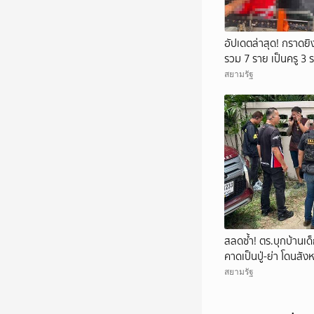
อัปเดตล่าสุด! กราดยิง
รวม 7 ราย เป็นครู 3 ร
ราย บาดเจ็บกว่า 15 
สยามรัฐ
สลดซ้ำ! ตร.บุกบ้านเด
คาดเป็นปู่-ย่า โดนสัง
สยามรัฐ