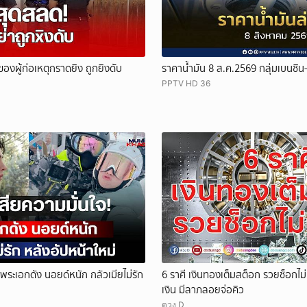
 ของผู้ก่อเหตุกราดยิง ถูกยิงดับ
ราคาน้ำมัน 8 ส.ค.2569 กลุ่มเบนซิน-
PPTV HD 36
 พระเอกดัง นอยด์หนัก กลัวเมียไม่รัก
6 ราศี เงินทองเต็มสต็อก รวยช็อกไม่
เงิน มีลาภลอยจ่อคิว
ดวง D