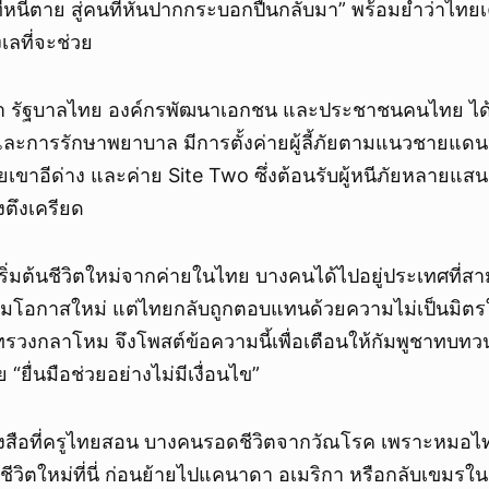
่หนีตาย สู่คนที่หันปากกระบอกปืนกลับมา” พร้อมย้ำว่าไทยเคย
เลที่จะช่วย
ว่า รัฐบาลไทย องค์กรพัฒนาเอกชน และประชาชนคนไทย ได้ช
 และการรักษาพยาบาล มีการตั้งค่ายผู้ลี้ภัยตามแนวชายแด
ยเขาอีด่าง และค่าย Site Two ซึ่งต้อนรับผู้หนีภัยหลายแส
ตึงเครียด
ิ่มต้นชีวิตใหม่จากค่ายในไทย บางคนได้ไปอยู่ประเทศที่ส
้อมโอกาสใหม่ แต่ไทยกลับถูกตอบแทนด้วยความไม่เป็นมิตรใ
วงกลาโหม จึงโพสต์ข้อความนี้เพื่อเตือนให้กัมพูชาทบทวน
“ยื่นมือช่วยอย่างไม่มีเงื่อนไข”
งสือที่ครูไทยสอน บางคนรอดชีวิตจากวัณโรค เพราะหมอไ
นชีวิตใหม่ที่นี่ ก่อนย้ายไปแคนาดา อเมริกา หรือกลับเขมรใ