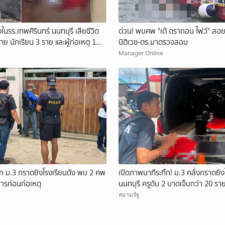
ยกเลิก
ในรร.เทพศิรินทร์ นนทบุรี เสียชีวิต
ด่วน! พบศพ "เต้ ดรากอน ไฟว์" ลอ
าย นักเรียน 3 ราย และผู้ก่อเหตุ 1
นิติเวช-ตร.มาตรวจสอบ
ราย
Manager Online
็ก ม.3 กราดยิงโรงเรียนดัง พบ 2 ศพ
เปิดภาพนาทีระทึก! ม.3 คลั่งกราดยิงใ
หารก่อนก่อเหตุ
นนทบุรี ครูดับ 2 บาดเจ็บกว่า 20 รา
ชีวิตหน้าห้องเรียน
สยามรัฐ