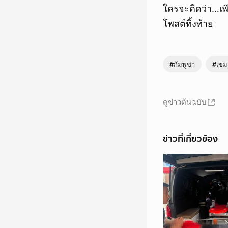
ใครจะคิดว่า…เพี
โพสต์ทิ้งท้าย
#กัมพูชา
#เขม
ดูข่าวต้นฉบับ
ข่าวที่เกี่ยวข้อง