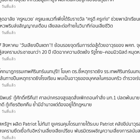
1 วันที่แล้ว
สุดอาลัย ‘ครูหมวย’ ครูแนะแนวที่เพิ่งได้รับรางวัล "ครูดี ครูเก่ง" ช่วยพานักเร
ไหวพริบส่งสัญญาณเตือน เสียสละต่อท้ายในวินาทีก่อนเสียชีวิต
1 วันที่แล้ว
7 สิงหาคม “วันเสียงปืนแตก”!! ย้อนรอยจุดเริ่มการต่อสู้ด้วยอาวุธของ พคท. จ
สู่สงครามประชาชนกว่า 20 ปี เปิดฉากความขัดแย้ง รัฐไทย–คอมมิวนิสต์ หมุ
ประวัติศาสตร์การเมืองไทย
1 วันที่แล้ว
โศกนาฏกรรมเทพศิรินทร์นนทบุรี!! โฆษก ตร.ชี้เหตุกราดยิง รร.เทพศิรินทร์นนทบุร
เส้นทางปืนเหตุกราดยิงโรงเรียน พบเป็นอาวุธของบุคคลในครอบครัว ตำรวจเร
1 วันที่แล้ว
‘นิพนธ์’ กู้ศักดิ์ศรีคืน!! ศาลปกครองสูงสุดสั่งเพิกถอนคำสั่ง มท.1 ปลดพ้น
คดี กู้เกียรติยศคืน ย้ำมีอำนาจแต่ต้องอยู่ใต้กฎหมาย
1 วันที่แล้ว
สหรัฐฯ ผลิต Patriot ไม่ทัน!! ยูเครนคุมโดรนภายใต้ระบบ Patriot คลังขีปนาว
สงครามยืดเยื้อกับอิหร่านเสี่ยงเสียเปรียบ พันธมิตรเผชิญความเสี่ยงการสนั
1 วันที่แล้ว