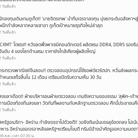
2 วันที่แล้ว
นักลงทุนเดินเกมภูเก็ต!! ‘นายจิตรเทพ’ นำทีมเจรจาลงทุน มุ่งยกระดับอสังหาฯส
ผนึกกำลังหลากหลายสาขา ภูเก็ตเป้าหมายธุรกิจใหม่ล่าสุด
2 วันที่แล้ว
'CXMT' โตแรง!! หวังลดพึ่งพาเซมิคอนดักเตอร์ ผลิตแรม DDR4, DDR5 รองรับ
อันดับ 4 ของโลกด้านแรม ราคายังใกล้เคียงผู้ผลิตใหญ่
2 วันที่แล้ว
กระทรวงพาณิชย์จีนสอบ!! ตรวจสอบอุปกรณ์ใช้ซอฟต์แวร์ตปท. หวั่นส่งผลกร
กำหนดเสร็จสิ้นใน 12 เดือน เตรียมเปิดรับความเห็น 30 วัน
2 วันที่แล้ว
สงขลาเดือด!! ฝ่ายบริหารชนฝ่ายตรวจสอบ เกมชิงความชอบธรรม ‘สุพิศ–เถ้าแก
การเมืองท้องถิ่นสงขลา วัดกันที่ผลงานกับหลักฐานตรวจสอบ ศึกนี้ประชาชน
2 วันที่แล้ว
สหรัฐอเมริกา- อิหร่าน กำลังเจรจาไปด้วยดี!! วอชิงตันเน้นบรรลุข้อตกลง ไม่เน้
ทหาร อิหร่านขอเจรจาหลังสหรัฐฯเตรียมโจมตี ทรัมป์อ้างนำศัตรูขอความเมตต
06 ส.ค. เวลา 07.35 น.