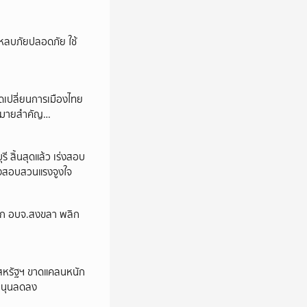
ียนหลบภัยปลอดภัย ใช้
ุดเปลี่ยนการเมืองไทย
ดหมายสำคัญ
ี สิ้นสุดแล้ว เร่งสอบ
่งสอบสวนแรงจูงใจ
นายก อบจ.สงขลา พลิก
ุธสหรัฐฯ ขาดแคลนหนัก
บสนุนลดลง