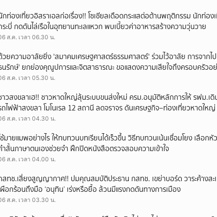
นักท่องเที่ยวอิสราเอลก่อเรื่อง!! โซเชียลเดือดกระแสต่อต้านพฤติกรรม นักท่องเท
กระบี่ กดดันไล่เรือในอุทยานทะเลแหวก พบเบี้ยวค่าอาหารสร้างความวุ่นวาย
06 ส.ค. เวลา 06.30 น.
ด้วยความอาลัยยิ่ง 'สมาคมเศรษฐศาสตร์ธรรมศาสตร์' ร่วมไว้อาลัย การจากไป
ธนรักษ์' ยกย่องคุณูปการและจิตสาธารณะ ขอแสดงความเสียใจถึงครอบครัวอย่า
06 ส.ค. เวลา 05.30 น.
ชาวสงขลาเฮ!! ชาวหาดใหญ่ลุ้นระบบขนส่งใหม่ ครม.อนุมัติหลักการให้ รฟม.เด
รถไฟฟ้าสงขลา โมโนเรล 12 สถานี ลดจราจร ดันเศรษฐกิจ–ท่องเที่ยวหาดใหญ่
06 ส.ค. เวลา 04.30 น.
ใช้มายแมพอย่างไร ให้ทบทวนบทเรียนได้เร็วขึ้น วิธีทบทวนเน้นเชื่อมโยง เลือกหัว
คำสั้นภาษาตนเองช่วยจำ ฝึกปิดหนังสือตรวจสอบความเข้าใจ
06 ส.ค. เวลา 04.00 น.
กสทช.เสี่ยงสูญญากาศ!! ปมคุณสมบัติประธาน กสทช. เขย่าบอร์ด วาระค้างสะเ
เผือกร้อนถึงมือ ‘อนุทิน’ เร่งหรือยื้อ ล้วนมีแรงกดดันทางการเมือง
06 ส.ค. เวลา 03.30 น.