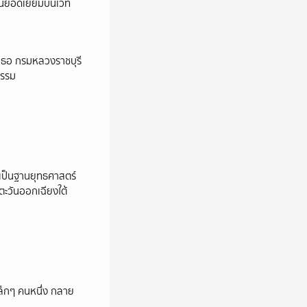
นยอดเยี่ยมบนเวที
์เธอ กรมหลวงราชบุรี
ธรรม
ยเป็นฐานยุทธศาสตร์
ตะวันออกเฉียงใต้
ล็กๆ คนหนึ่ง กลาย