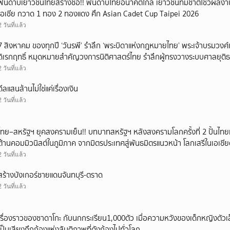
ฟันดาบเยาวชนไทยสร้างชื่อ!! ฟันดาบไทยอนาคตไกล เยาวชนทีมชาติโชว์ผลงา
ยกเลิก
เอเชีย กวาด 1 ทอง 2 ทองแดง ศึก Asian Cadet Cup Taipei 2026
2 วันที่แล้ว
7 สิงหาคม ของทุกปี ‘วันรพี’ รำลึก ‘พระบิดาแห่งกฎหมายไทย’ พระเจ้าบรมวงศ
ดิเรกฤทธิ์ หมุดหมายสำคัญวงการนิติศาสตร์ไทย รำลึกผู้ทรงวางระบบศาลยุติ
2 วันที่แล้ว
ดีลแสนล้านไม่ใช่แค่เรื่องเงิน
2 วันที่แล้ว
ไทย–สหรัฐฯ ยุคสงครามเย็น!! บทบาทสหรัฐฯ หลังสงครามโลกครั้งที่ 2 ปั้นไท
ต้านคอมมิวนิสต์ในภูมิภาค จากมิตรประเทศสู่พันธมิตรแนวหน้า โลกเสรีในเอเชีย
2 วันที่แล้ว
สร้างบังเกอร์ชายแดนจันทบุรี-ตราด
2 วันที่แล้ว
เรื่องราวของซาดาโกะ กับนกกระเรียน1,000ตัว เมื่อความหวังของเด็กหญิงตัวเ
เป็นเสียงกึกก้องแห่งสันติภาพที่ดังก้องไปทั่วโลก