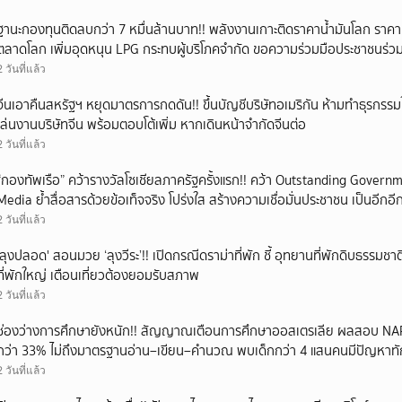
ฐานะกองทุนติดลบกว่า 7 หมื่นล้านบาท!! พลังงานเกาะติดราคาน้ำมันโลก ราคา
ตลาดโลก เพิ่มอุดหนุน LPG กระทบผู้บริโภคจำกัด ขอความร่วมมือประชาชนร่
2 วันที่แล้ว
จีนเอาคืนสหรัฐฯ หยุดมาตรการกดดัน!! ขึ้นบัญชีบริษัทอเมริกัน ห้ามทำธุรกรร
เล่นงานบริษัทจีน พร้อมตอบโต้เพิ่ม หากเดินหน้าจำกัดจีนต่อ
2 วันที่แล้ว
“กองทัพเรือ” คว้ารางวัลโซเชียลภาครัฐครั้งแรก!! คว้า Outstanding Governm
Media ย้ำสื่อสารด้วยข้อเท็จจริง โปร่งใส สร้างความเชื่อมั่นประชาชน เป็นอีก
ทัพเรือ
2 วันที่แล้ว
'ลุงปลอด' สอนมวย ‘ลุงวีระ’!! เปิดกรณีดราม่าที่พัก ชี้ อุทยานที่พักดิบธรรม
ที่พักใหญ่ เตือนเที่ยวต้องยอมรับสภาพ
2 วันที่แล้ว
ช่องว่างการศึกษายังหนัก!! สัญญาณเตือนการศึกษาออสเตรเลีย ผลสอบ NA
กว่า 33% ไม่ถึงมาตรฐานอ่าน–เขียน–คำนวณ พบเด็กกว่า 4 แสนคนมีปัญหาทั
2 วันที่แล้ว