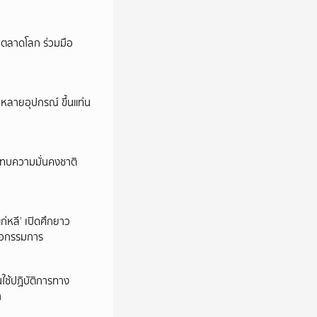
ู่ตลาดโลก ร่วมมือ
หลายอุปกรณ์ ขึ้นแท่น
ะทบความมั่นคงชาติ
่หลี’ เปิดศึกยาว
คือกรรมการ
นใช้ปฏิบัติการทาง
า