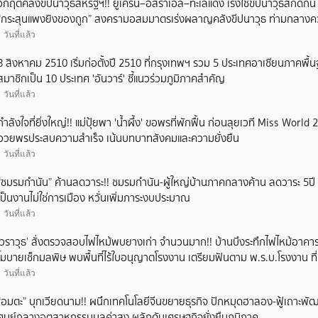
วิกฤตคลังขีปนาวุธสหรัฐฯ!! ยูเครน–อิสราเอล–ทะเลแดง เร่งใช้ขีปนาวุธสกัดกั้
“กระสุนแพงยิงของถูก” สงครามอสมมาตรเร่งผลาญคลังขีปนาวุธ ท่ามกลางค
ภูมิภาค
1 วันที่แล้ว
8 สิงหาคม 2510 เริ่มก่อตั้งปี 2510 ที่กรุงเทพฯ รวม 5 ประเทศอาเซียนภาคพื้
สมาชิกเป็น 10 ประเทศ 'อันวาร์' ชี้แนวร่วมภูมิภาคสำคัญ
1 วันที่แล้ว
กำลังใจที่ยิ่งใหญ่!! แม่ปุ้ยพา 'น้ำผึ้ง' ขอพรที่พักฟื้น ก่อนลุยเวที Miss World 2
อวยพรประสบความสำเร็จ เน้นบทบาทสังคมและความยั่งยืน
1 วันที่แล้ว
“ชมรมกำนัน” ค้านลดวาระ!! ชมรมกำนัน-ผู้ใหญ่บ้านภาคกลางค้าน ลดวาระ 5ปี
เป็นงานไม่ใช่การเมือง หวั่นเพิ่มภาระงบประมาณ
1 วันที่แล้ว
‘วราวุธ’ สั่งตรวจสอบไฟไหม้พบยางเก่า จำนวนมาก!! บ้านบึงระทึกไฟไหม้อาคา
โมบายเช็กมลพิษ พบพื้นที่ไร้ใบอนุญาตโรงงาน เตรียมฟันตาม พ.ร.บ.โรงงาน ที่บ
1 วันที่แล้ว
“อมตะ” บุกเวียดนาม!! ผนึกเทคโนโลยีจีนขยายธุรกิจ ปักหมุดฮาลอง-ฟู้เถาะพัฒน
ศูนย์กลางอุตสาหกรรมมูลค่าสูง ผลักดันเศรษฐกิจยั่งยืนภูมิภาค