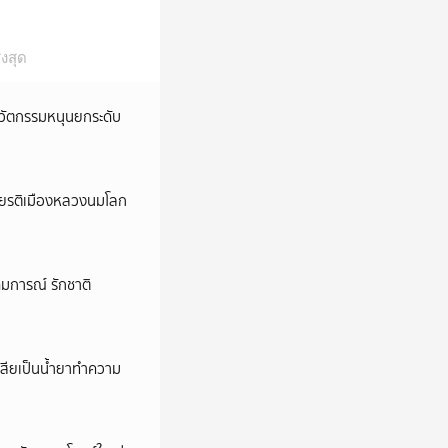
งสุด
นวัตกรรมหนุนยกระดับ
กียรติเมืองหลวงนมโลก
ุดมการณ์ รักชาติ
เสียเป็นน้ำยาทำความ