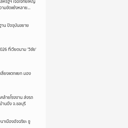
น สหรัฐฯ เจอโจทย์ใหญ่
วามขัดแย้งหลาย
นฐาน ปัจจุบันขยาย
026 ที่เวียดนาม 'วิชัย'
 เสี่ยงแตกแยก มอง
รคล้ายโรงงาน ส่งรถ
้านบึง จ.ชลบุรี
าเมืองอัจฉริยะ ชู