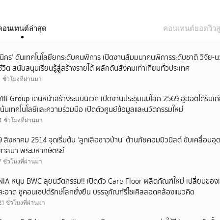
คอนเทนต์ล่าสุด
คอนเทนต์ยอดวิวสู
‘นิกร’ ดันเทคโนโลยียกระดับคนพิการ เปิดงานสัมมนาคนพิการระดับชาติ วิจัย-
ชีวิต สนับสนุนเรียนรู้สู่สร้างรายได้ ผลักดันสังคมเท่าเทียมทั่วประเทศ
1 ชั่วโมงที่ผ่านมา
Yili Group เดินหน้าสร้างระบบนิเวศ เปิดงานประชุมนมโลก 2569 ฮูฮอตได้รับเ
เน้นเทคโนโลยีและความร่วมมือ เปิดตัวศูนย์ข้อมูลและนวัตกรรมใหม่
4 ชั่วโมงที่ผ่านมา
9 สิงหาคม 2514 จุดเริ่มต้น ‘ลูกเสือชาวบ้าน’ ต้านภัยคอมมิวนิสต์ ขับเคลื่อนอ
ศาสนา พระมหากษัตริย์
7 ชั่วโมงที่ผ่านมา
NIA หนุน BWC ลุยนวัตกรรม!! เปิดตัว Care Floor ผลิตภัณฑ์ใหม่ เปลี่ยนของ
สะอาด ชูคอนเซปต์รักษ์โลกยั่งยืน บรรจุภัณฑ์รีไซเคิลสอดคล้องแนวคิด
21 ชั่วโมงที่ผ่านมา