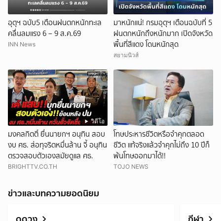
อุตุฯ ฉบับ5 เตือนฝนตกหนักทะเล
มาหนักแน่! กรมอุตุฯ เตือนฉบับที่ 5
คลื่นลมแรง 6 – 9 ส.ค.69
ฝนตกหนักถึงหนักมาก เปิดจังหวัด
พื้นที่สีแดง โดนหนักสุด
INN News
สยามนิวส์
วิดีโอ
มงคลกิตติ์ ยื่นนายกฯ อนุทิน สอบ
โทษประหารชีวิตหรือจำคุกตลอด
งบ ศธ. ส่อทุจริตหมื่นล้าน จี้ อนุทิน
ชีวิต แท้จริงแล้วจำคุกไม่ถึง 10 ปีก็
ตรวจสอบตัวเองสมัยดูแล ศธ.
พ้นโทษออกมาได้!!
BRIGHTTV.CO.TH
TOJO NEWS
ข่าวและบทความยอดนิยม
ดูดวง
กีฬา