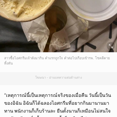
สาวซื้อไอศกรีมเจ้าดังมากิน คำแรกถูกใจ คำต่อไปเกือบเข้ารพ. โชคดีคาย
ทิ้งทัน
โฆษณา - อ่านบทความต่อด้านล่าง
“เหตุการณ์นี้เป็นเหตุการณ์จริงของเมื่อคืน วันนี้เป็นวัน
ของอิฉัน อิฉันก็ได้ฉลองไอศกรีมที่อยากกินมานานมา
ทาน พนักงานก็เก็บร้านละ ยืนตั้งนานก็เหมือนไม่สนใจ