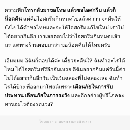
ความพีก
โทรกลับมาขอโทษ แล้วขอไอศกรีม แล้วก็
น็อตคืน
แต่คือไอศกรีมกินหมดไปแล้วค่าาา จะคืนให้
ยังไง ได้คำขอโทษและจะให้ไอศกรีมแก้ไขใหม่ เราไม่
ได้อยากกินอีก เราเลยตอบไปว่าไอศกรีมกินหมดแล้ว
นะ แต่ทางร้านตอบมาว่า ขอน็อตคืนได้ไหมครับ
เอิ่มมมม อิฉันก็ตอบได้ค่ะ เดี๋ยวจะคืนให้ ฉันทำอะไรได้
ไหม ได้ไอศกรีมฟรีอีกอันเหรอ อิฉันอยากกินแค่วันนี้ค่า
ไม่ได้อยากกินอีกวัน เป็นวันฉลองที่ไม่ฉลองเลย ฉันทำ
ไรได้บ้าง ที่ออกมาโพสต์เพราะ
เตือนภัยในการรับ
ประทาน เตือนภัยในการระวัง
และอีกอย่างผู้บริโภคจะ
ทานอะไรต้องระแวง?
โฆษณา - อ่านบทความต่อด้านล่าง