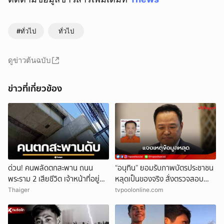
#ทั่วไป
ทั่วไป
ยกเลิก
ดูข่าวต้นฉบับ
ข่าวที่เกี่ยวข้อง
ด่วน! คนพลัดตกสะพาน ถนน
“อนุทิน” ยอมรับภาพบัตรประชาชน
พระราม 2 เสียชีวิต เจ้าหน้าที่อยู่
หลุดเป็นของจริง สั่งตรวจสอบ
ระหว่างดำเนินการ
ต้นตอข้อมูลรั่ว
Thaiger
tvpoolonline.com