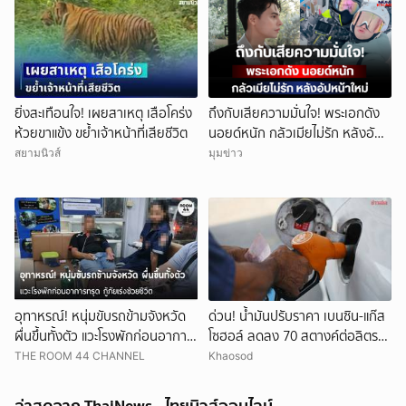
ยิ่งสะเทือนใจ! เผยสาเหตุ เสือโคร่ง
ถึงกับเสียความมั่นใจ! พระเอกดัง
ห้วยขาแข้ง ขย้ำเจ้าหน้าที่เสียชีวิต
นอยด์หนัก กลัวเมียไม่รัก หลังอัป
หน้าใหม่
สยามนิวส์
มุมข่าว
อุทาหรณ์! หนุ่มขับรถข้ามจังหวัด
ด่วน! น้ำมันปรับราคา เบนซิน-แก๊ส
ผื่นขึ้นทั้งตัว แวะโรงพักก่อนอาการ
โซฮอล์ ลดลง 70 สตางค์ต่อลิตร
ทรุด กู้ภัยเร่งช่วยชีวิต
ส่วนดีเซลราคาคงเดิม
THE ROOM 44 CHANNEL
Khaosod
ล่าสุดจาก ThaiNews - ไทยนิวส์ออนไลน์