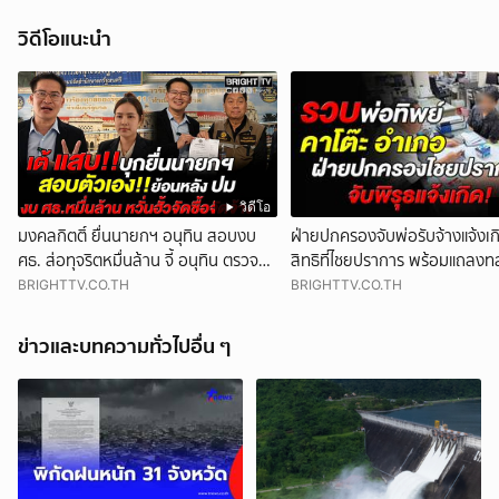
วิดีโอแนะนำ
วิดีโอ
มงคลกิตติ์ ยื่นนายกฯ อนุทิน สอบงบ
ฝ่ายปกครองจับพ่อรับจ้างแจ้งเ
ศธ. ส่อทุจริตหมื่นล้าน จี้ อนุทิน ตรวจ
สิทธิที่ไชยปราการ พร้อมแถลงท
สอบตัวเองสมัยดูแล ศธ.
ทุจริต บัตร 10 ปี ที่แม่สอด
BRIGHTTV.CO.TH
BRIGHTTV.CO.TH
ข่าวและบทความทั่วไปอื่น ๆ