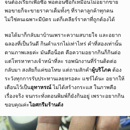
จนต้องเรียกเพื่อซื้อ พอตอนซื้อก็เหมือนไม่อยากขาย
พอขายก็จะขายราคาเต็มทั้งๆ ที่ราคาลูกค้าทุกคน
ไม่ใช่คนเฉพาะมีบัตร แต่ก็เคลียร์ราคาที่ถูกต้องได้
พอได้มาก็กลับมาบ้านเพราะความสบายใจ และอยาก
ฉลองที่เป็นวันดี กินคำแรกไม่เท่าไหร่ คำที่สองเท่านั้น
ตามภาพเลยค่ะ มันคือน็อต คือความอยากกินก็กินต่อ
แต่โทรหาทางเจ้าหน้าที่ละ รอพนักงานที่ร้านติดต่อ
กลับมา สงสัยก็แค่ขอโทษ แต่ถามสักคำ
ผู้บริโภค
ต้อง
ระวังทุกการรับประทานเลยหรอคะ แชร์ได้นะ อยากให้
เตือนไว้เป็น
อุทาหรณ์
ไม่ได้สร้างกระแส ในภาพคือ
เรื่องจริง จนกระทั่งตอนพิมพ์ก็ยังกินอยู่ เพราะอยากกิน
ขอบคุณค่ะ
ไอศกรีมร้านดัง