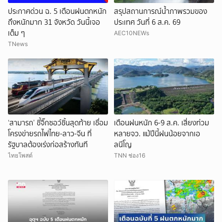
ประกาศด่วน ฉ. 5 เตือนฝนตกหนัก
สรุปสถานการณ์น้ำภาพรวมของ
ถึงหนักมาก 31 จังหวัด วันนี้เจอ
ประเทศ วันที่ 6 ส.ค. 69
เต็ม ๆ
AEC10NEWs
TNews
‘สามารถ’ ชี้จิ๊กซอว์ชิ้นสุดท้าย เชื่อม
เตือนฝนหนัก 6-9 ส.ค. เสี่ยงท่วม
โครงข่ายรถไฟไทย-ลาว-จีน ที่
หลายจว. แม้ปีนี้ฝนน้อยจากเอ
รัฐบาลต้องเร่งก่อสร้างทันที
ลนีโญ
ไทยโพสต์
TNN ช่อง16