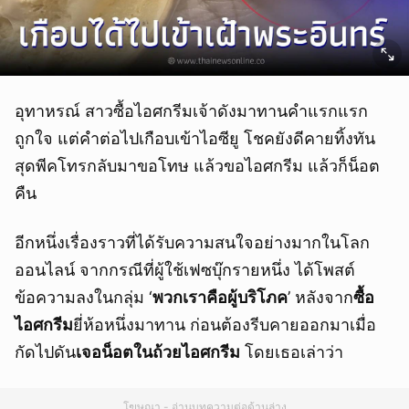
อุทาหรณ์ สาวซื้อไอศกรีมเจ้าดังมาทานคำแรกแรก
ถูกใจ แต่คำต่อไปเกือบเข้าไอซียู โชคยังดีคายทิ้งทัน
สุดพีคโทรกลับมาขอโทษ แล้วขอไอศกรีม แล้วก็น็อต
คืน
อีกหนึ่งเรื่องราวที่ได้รับความสนใจอย่างมากในโลก
ออนไลน์ จากกรณีที่ผู้ใช้เฟซบุ๊กรายหนึ่ง ได้โพสต์
ข้อความลงในกลุ่ม ‘
พวกเราคือผู้บริโภค
’ หลังจาก
ซื้อ
ไอศกรีม
ยี่ห้อหนึ่งมาทาน ก่อนต้องรีบคายออกมาเมื่อ
กัดไปดัน
เจอน็อตในถ้วยไอศกรีม
โดยเธอเล่าว่า
โฆษณา - อ่านบทความต่อด้านล่าง