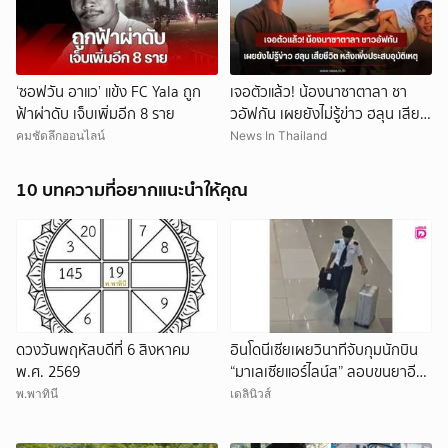
‘ซอฟวัน อาแว’ แข้ง FC Yala ถูก
เจอตัวแล้ว! น้องนาซาตาลา ชา
ฟ้าผ่าดับ เจ็บเพิ่มอีก 8 ราย
วอัฟกัน เผยยังไม่รู้ข่าว ฮลุน เสีย
ชีวิต หลังเพิ่งประสบอุบัติเหตุ
คมชัดลึกออนไลน์
News In Thailand
10 บทความที่อยากแนะนำให้คุณ
ดวงวันพฤหัสบดีที่ 6 สิงหาคม
อินโดนีเซียเผยวินาทีจับกุมนักบิน
พ.ศ. 2569
“มาเลเซียแอร์ไลน์ส” ลอบขนยาอี
26 กก.(คลิป)
พ.พาทินี
เดลินิวส์