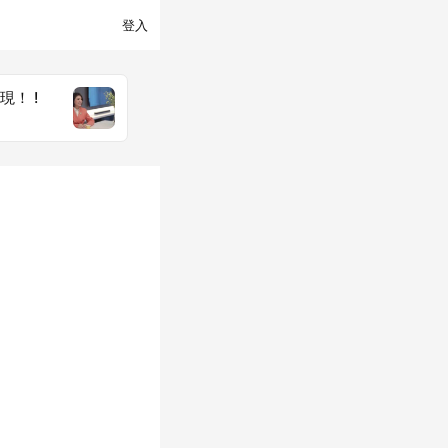
登入
！ !