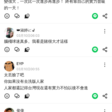
變強大，一次比一次進步再進步！ 終有靠自己的實力晉級
的一天！
👑淑婷📈💺
03月10日06:03
腦殘球迷真多。我看是賭很大才這樣
取消
EYP
03月10日00:55
太丟臉了吧
你如果沒有去洗版人家
人家都還記得台灣現在還有實力不怕以後不會進
俊偉