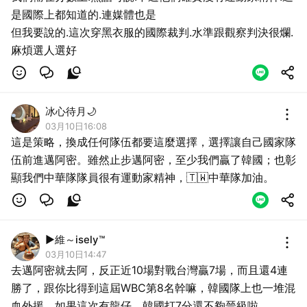
是國際上都知道的.連媒體也是
但我要說的.這次穿黑衣服的國際裁判.水準跟觀察判決很爛.
麻煩選人選好
冰心待月🌙
03月10日16:08
這是策略，換成任何隊伍都要這麼選擇，選擇讓自己國家隊
伍前進邁阿密。雖然止步邁阿密，至少我們贏了韓國；也彰
顯我們中華隊隊員很有運動家精神，🇹🇼中華隊加油。
▶維～isely™
03月10日14:47
去邁阿密就去阿，反正近10場對戰台灣贏7場，而且還4連
勝了，跟你比得到這屆WBC第8名幹嘛，韓國隊上也一堆混
血外援，如果這次有龍仔，韓國打7分還不夠晉級啦