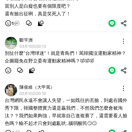
當別人是白癡也要有個限度吧？
還有臉出征咧，真是笑死人了！
1
斷竿洲
03月10日00:13
別扯什麼“台灣球迷”！就是青鳥們！駡韓國沒運動家精神？
企圖罷免在野立委有運動家精神嗎？🤣🤣🤣
陳俊維（大甲罵）
03月10日00:10
台灣網民永遠不會讓人失望，一如既往的丟臉，到處在國外
秀下限，韓國整體實力還是贏我們，不然我們怎麼會被淘
汰？？我們如果夠強，早就靠自己進複賽了，還需要看人臉
色嗎？輸不起才只會到處亂吠..腦弱酸民🙄🙄