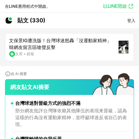
以LINE開啟
在LINE應用程式中開啟。
貼文 (330)
登入
文保景IG遭洗版！台灣球迷怒轟「沒運動家精神」
韓網友留言區嗆聲反擊
文章
•
鏡報
由 AI 摘要
網友貼文AI摘要
台灣球迷對晉級方式的強烈不滿
部分網友批評台灣隊依賴其他隊伍的表現來晉級，認為
這樣的行為沒有運動家精神，並呼籲球迷反省自己的表
現。
台灣隊輸球的自我反思