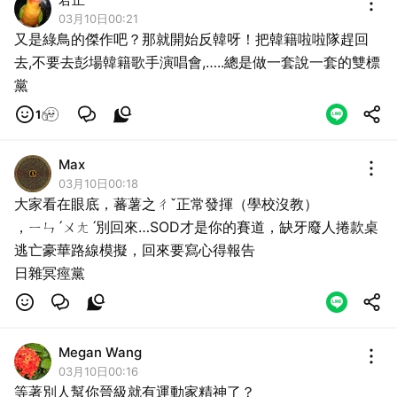
03月10日00:21
又是綠鳥的傑作吧？那就開始反韓呀！把韓籍啦啦隊趕回
去,不要去彭場韓籍歌手演唱會,…..總是做一套說一套的雙標
黨
1
Max
03月10日00:18
大家看在眼底，蕃薯之ㄔˇ正常發揮（學校沒教）
，ㄧㄣˊㄨㄤˊ別回來…SOD才是你的賽道，缺牙廢人捲款桌
逃亡豪華路線模擬，回來要寫心得報告
日雜冥痙黨
Megan Wang
03月10日00:16
等著別人幫你晉級就有運動家精神了？