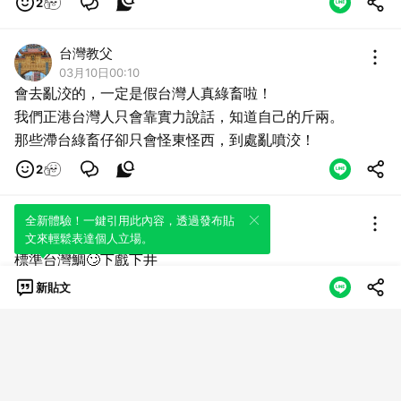
2
台灣教父
03月10日00:10
會去亂洨的，一定是假台灣人真綠畜啦！
我們正港台灣人只會靠實力說話，知道自己的斤兩。
那些滯台綠畜仔卻只會怪東怪西，到處亂噴洨！
2
yc
全新體驗！一鍵引用此內容，透過發布貼
文來輕鬆表達個人立場。
03月10日00:09
標準台灣鯛🙄下戲下井
新貼文
傑森
03月10日00:08
😮‍💨這也算戰術之一