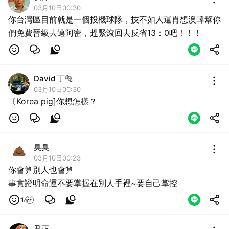
03月10日00:30
你台灣區目前就是一個投機球隊，技不如人還肖想澳韓幫你
們免費晉級去邁阿密，趕緊滾回去反省13：0吧！！！
David 丁🐅
03月10日00:30
〔Korea pig]你想怎樣？
臭臭
03月10日00:23
你會算別人也會算
事實證明命運不要掌握在別人手裡~要自己掌控
1
君正