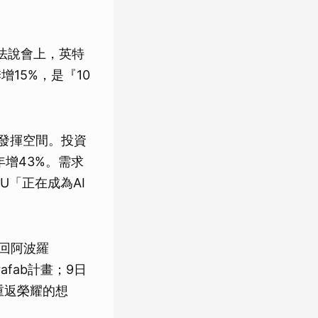
月法說會上，英特
增15%，是『10
大的發揮空間。投資
年增43%。需求
PU「正在成為AI
購回阿波羅
afab計畫；9日
重返榮耀的想