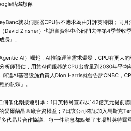
ogle點燃想像
KeyBanc就以伺服器CPU供不應求為由升評英特爾；同
David Zinsner）也證實資料中心部門去年第4季營收季
成長』。
Agentic AI）崛起，AI推論運算需求爆發，CPU有更
en分析師預估，用於AI伺服器的CPU出貨量到2030年平均
達AI基礎設施負責人Dion Harris就曾告訴CNBC，C
程的瓶頸」。
三個催化劑接連引爆：1日英特爾宣布以142億美元提前
持有的愛爾蘭晶圓廠合資權益；7日該公司確認加入馬斯克Ter
e簽署多代晶片合作協議。每一件消息都點燃了市場對英特爾