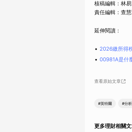
核稿編輯：林易
責任編輯：查慧
延伸閱讀：
2026繳所
00981A
查看原始文章
#英特爾
#分
更多理財相關文