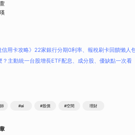
萱
瑛
得稅信用卡攻略》22家銀行分期0利率、報稅刷卡回饋懶人
是什麼？主動統一台股增長ETF配息、成分股、優缺點一次看
析師
#ai
#股價
#空間
理財
章