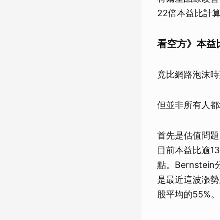
22倍本益比計
看空方》本益比
竟比網路泡沫時
但並非所有人都
首先是估值問題。
目前本益比逾1
點。Bernst
是最近這波漲勢
股平均的55%。