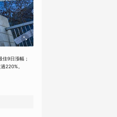
最佳9日漲幅；
過220%。