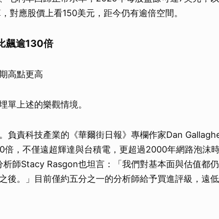
取消
算，對應股價上看150美元，距今仍有逾倍空間。
飆逾130倍
期高點更高
埋單上述的樂觀情境。
負責科技產業的《華爾街日報》專欄作家Dan Gallagh
30倍，不僅遠超輝達與台積電，更超過2000年網路泡沫時
ein分析師Stacy Rasgon也坦言：「我們對基本面與估值
之後。」目前僅約五分之一的分析師給予買進評級，遠低