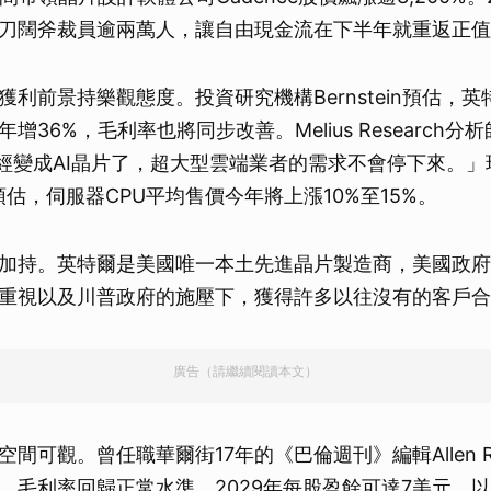
刀闊斧裁員逾兩萬人，讓自由現金流在下半年就重返正值
利前景持樂觀態度。投資研究機構Bernstein預估，英特
36%，毛利率也將同步改善。Melius Research分析師Be
已經變成AI晶片了，超大型雲端業者的需求不會停下來。」
則預估，伺服器CPU平均售價今年將上漲10%至15%。
加持。英特爾是美國唯一本土先進晶片製造商，美國政府
重視以及川普政府的施壓下，獲得許多以往沒有的客戶合
廣告（請繼續閱讀本文）
間可觀。曾任職華爾街17年的《巴倫週刊》編輯Allen R
、毛利率回歸正常水準，2029年每股盈餘可達7美元，