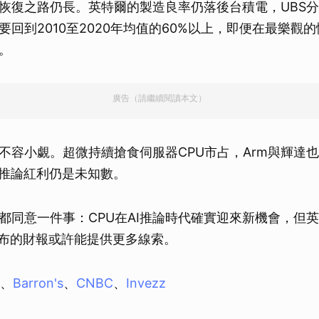
復之路仍長。英特爾的製造良率仍落後台積電，UBS分析師Ti
回到2010至2020年均值的60%以上，即便在最樂觀的
。
廣告（請繼續閱讀本文）
不容小覷。超微持續搶食伺服器CPU市占，Arm與輝達
I推論紅利仍是未知數。
都同意一件事：CPU在AI推論時代確實迎來新機會，但
公布的財報或許能提供更多線索。
、
Barron's
、
CNBC
、
Invezz