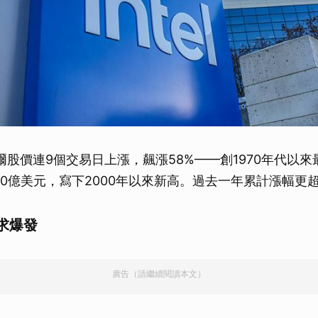
爾股價連9個交易日上漲，飆漲58%——創1970年代以來
00億美元，寫下2000年以來新高。過去一年累計漲幅更超
求爆發
廣告（請繼續閱讀本文）