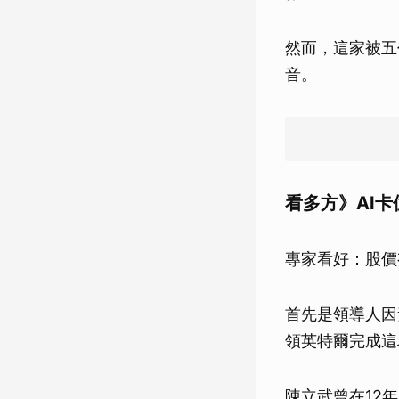
然而，這家被五
音。
看多方》AI卡
專家看好：股價
首先是領導人因素
領英特爾完成這
陳立武曾在12年