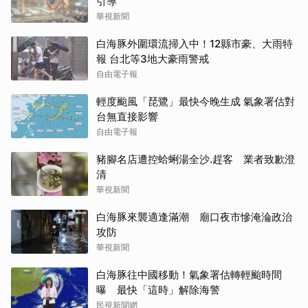
引導
華視新聞
白海豚外圍環流掃入中！12縣市豪、大雨特
報 台北等3地大豪雨警戒
自由電子報
輕度颱風「琵鷺」最快今晚生成 氣象署估對
台無直接影響
自由電子報
豬腳名店遭控蛤蜊湯全沙.趕客 業者致歉澄
清
華視新聞
白海豚來襲適逢滿潮 廟口夜市慘淹淪政治
攻防
華視新聞
白海豚往中國移動！氣象署估轉輕颱時間
曝 最快「這時」解除海警
民視新聞網