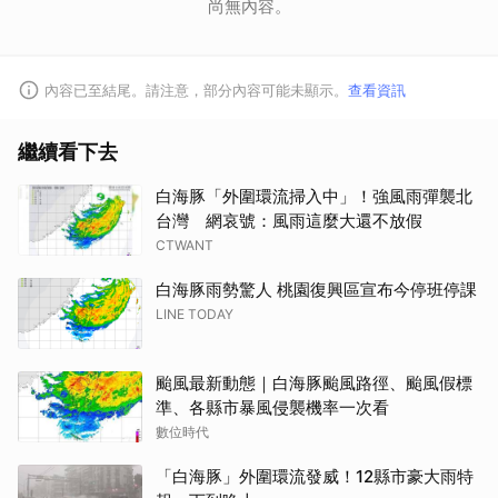
尚無內容。
內容已至結尾。請注意，部分內容可能未顯示。
查看資訊
繼續看下去
白海豚「外圍環流掃入中」！強風雨彈襲北
台灣 網哀號：風雨這麼大還不放假
CTWANT
白海豚雨勢驚人 桃園復興區宣布今停班停課
LINE TODAY
颱風最新動態｜白海豚颱風路徑、颱風假標
準、各縣市暴風侵襲機率一次看
數位時代
「白海豚」外圍環流發威！12縣市豪大雨特