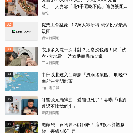
菜」 人妻怨「花1千還吃不飽」遭婆婆阻加
菜
鏡報
02
職業工會亂象…1.7萬人零所得 勞保投保最高
級距
聯合新聞網
03
衣服多久洗一次才對？太常洗也錯！揭「洗
衣7大地雷」:洗衣機塞爆超悲劇
三立新聞網
04
中部以北進入白海豚「風雨搖滾區」 明晚中
南部注意間歇雨
自由電子報
05
牙醫張元瀚猝逝 愛貓也死了！妻嘆「牠的
難過不比我們少」
壹蘋新聞網
06
泡麵袋、食物袋不能回收！這9款不算塑膠
袋 丟錯罰6千元