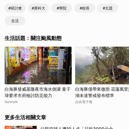
#研討會
#屏科大
#學院
#校長
#主題
生活
生活話題：關注颱風動態
白海豚發威基隆夜市海水倒灌 童子
白海豚僅帶來微雨 花蓮萬里
瑋要求市府檢討防災能力
湖未達警戒發布標準
Newtalk
自由電子報
更多生活相關文章
01
父親節15人擠10人桌「只吃3000元合