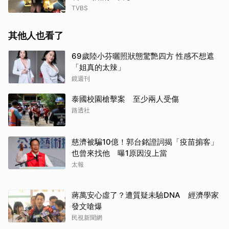
TVBS
其他人也看了
69歲陸小芬曬照狀態驚艷四方 性感不想遮
「姐真的太辣」
鏡週刊
泰國校園槍擊案 至少兩人受傷
路透社
慈濟被騙10億！郭台銘證詞揭「疫苗掮客」
也曾來找他 曝1原因沒上當
太報
蔣萬安心虛了？遭質疑未驗DNA 經濟學家
發文嗆爆
民視新聞網