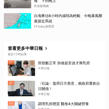
報 下到晚上
民視新聞網
白海豚估6小時內減弱為輕颱 今晚暴風圈
最接近馬祖
ETtoday新聞雲
查看更多中華日報
最近1小時結果
01
癌指數正常 加做超音波才揪乳癌
中華日報
02
〈社論〉濫用日方善意，賴政府重創台
日關係！
中華日報
03
調理乳癌體質 醫推4大關鍵營養