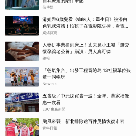
自我療癒的陪伴筆記
信傳媒
港姐帶6歲兒看《蜘蛛人：重生日》被潑白
色乳狀液體！怕孩子在電影院失控，看電影
前爸媽「必做3件事與3評估」
媽媽寶寶
人妻拼事業拼到床上！丈夫見小王喊「無套
懷孕讓老公養」崩潰：男人真可憐
鏡報
「爸氣集合」出發工程冒險島 13社福單位孩
童一同暢玩
Newtalk
五省級／中元採買省一波！全聯、萬家福優
惠一次看
EBC 東森新聞
颱風來襲 新北排除逾百件災情恢復市容
青年日報