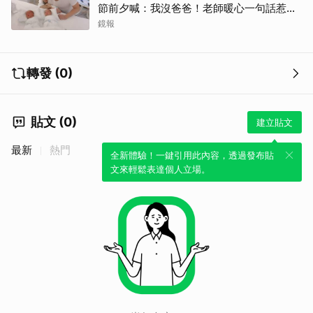
節前夕喊：我沒爸爸！老師暖心一句話惹哭
遺孀
鏡報
轉發 (0)
貼文 (0)
建立貼文
最新
熱門
全新體驗！一鍵引用此內容，透過發布貼
文來輕鬆表達個人立場。
取消