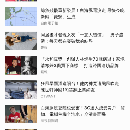
鯨魚殘骸重新發展！白海豚還沒走 最快今晚
新颱「琵鷺」生成
自由電子報
同居後才發現女友「一驚人習慣」 男子崩
潰：每天都在突破我的結界
鏡報
「永和豆漿」創辦人林炳生70歲病逝！家境
清寒兼3職買下商標 打造跨國連鎖品牌
鏡報
狂風暴雨灌進陽台！他內褲竟遭颱風吹走
陳世軒神回1句笑翻上萬網友
CTWANT
白海豚沒登陸也受害！3C達人成受災戶「貨
物、電腦主機全泡水」崩潰畫面曝
民視新聞網