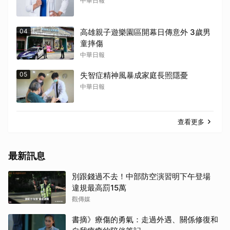
中華日報
04
高雄親子遊樂園區開幕日傳意外 3歲男
童摔傷
中華日報
05
失智症精神風暴成家庭長照隱憂
中華日報
查看更多
最新訊息
別跟錢過不去！中部防空演習明下午登場
違規最高罰15萬
觀傳媒
書摘》療傷的勇氣：走過外遇、關係修復和