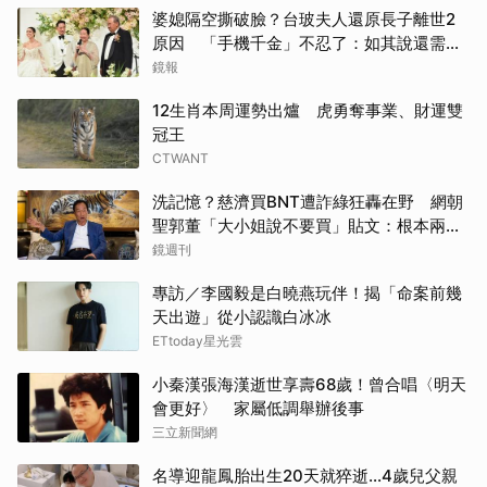
婆媳隔空撕破臉？台玻夫人還原長子離世2
原因 「手機千金」不忍了：如其說還需要
離開嗎？
鏡報
12生肖本周運勢出爐 虎勇奪事業、財運雙
冠王
CTWANT
洗記憶？慈濟買BNT遭詐綠狂轟在野 網朝
聖郭董「大小姐說不要買」貼文：根本兩碼
事
鏡週刊
專訪／李國毅是白曉燕玩伴！揭「命案前幾
天出遊」從小認識白冰冰
ETtoday星光雲
小秦漢張海漢逝世享壽68歲！曾合唱〈明天
會更好〉 家屬低調舉辦後事
三立新聞網
名導迎龍鳳胎出生20天就猝逝...4歲兒父親