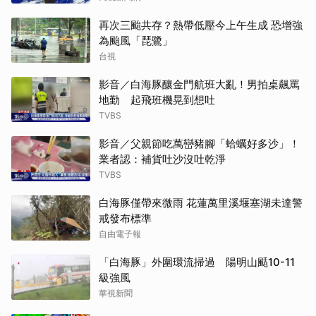
再次三颱共存？熱帶低壓今上午生成 恐增強
為颱風「琵鷺」
台視
影音／白海豚釀金門航班大亂！男拍桌飆罵
地勤 起飛班機晃到想吐
TVBS
影音／父親節吃萬巒豬腳「蛤蠣好多沙」！
業者認：補貨吐沙沒吐乾淨
TVBS
白海豚僅帶來微雨 花蓮萬里溪堰塞湖未達警
戒發布標準
自由電子報
「白海豚」外圍環流掃過 陽明山颳10-11
級強風
華視新聞