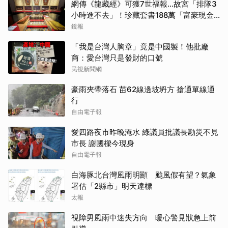
網傳《龍藏經》可獲7世福報…故宮「排隊3
小時進不去」！珍藏套書188萬「富豪現金
買走」
鏡報
「我是台灣人胸章」竟是中國製！他批廠
商：愛台灣只是發財的口號
民視新聞網
豪雨夾帶落石 苗62線邊坡坍方 搶通單線通
行
自由電子報
愛四路夜市昨晚淹水 綠議員批議長勘災不見
市長 謝國樑今現身
自由電子報
白海豚北台灣風雨明顯 颱風假有望？氣象
署估「2縣市」明天達標
太報
視障男風雨中迷失方向 暖心警見狀急上前