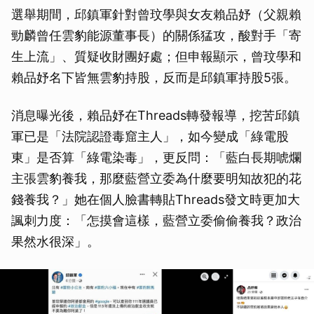
選舉期間，邱鎮軍針對曾玟學與女友賴品妤（父親賴
勁麟曾任雲豹能源董事長）的關係猛攻，酸對手「寄
生上流」、質疑收財團好處；但申報顯示，曾玟學和
賴品妤名下皆無雲豹持股，反而是邱鎮軍持股5張。
消息曝光後，賴品妤在Threads轉發報導，挖苦邱鎮
軍已是「法院認證毒窟主人」，如今變成「綠電股
東」是否算「綠電染毒」，更反問：「藍白長期唬爛
主張雲豹養我，那麼藍營立委為什麼要明知故犯的花
錢養我？」她在個人臉書轉貼Threads發文時更加大
諷刺力度：「怎摸會這樣，藍營立委偷偷養我？政治
果然水很深」。