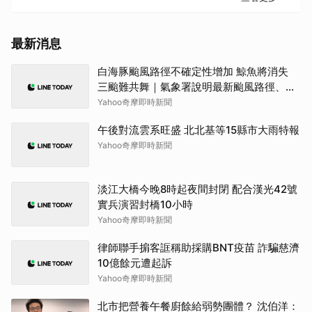
最新消息
白海豚颱風路徑不確定性增加 鯨魚將消失
三颱難共舞｜氣象署說明最新颱風路徑、影
響範圍
Yahoo奇摩即時新聞
午後對流雲系旺盛 北北基等15縣市大雨特報
Yahoo奇摩即時新聞
淡江大橋今晚8時起夜間封閉 配合漢光42號
實兵演習封橋10小時
Yahoo奇摩即時新聞
律師聯手掮客誆稱助採購BNT疫苗 詐騙慈濟
10億餘元遭起訴
Yahoo奇摩即時新聞
北市把營養午餐廚餘給弱勢團體？ 沈伯洋：