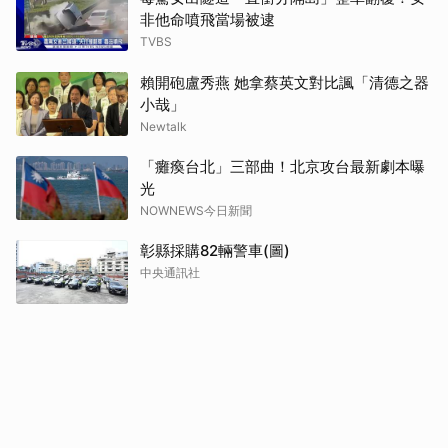
非他命噴飛當場被逮
TVBS
賴開砲盧秀燕 她拿蔡英文對比諷「清德之器
小哉」
Newtalk
「癱瘓台北」三部曲！北京攻台最新劇本曝
光
NOWNEWS今日新聞
彰縣採購82輛警車(圖)
中央通訊社