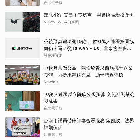
自由電子報
漢光42》直擊！契努克、黑鷹跨區增援兵力
NOWNEWS今日新聞
公視預算遭凍刪10億，逾10萬人連署黨團協
商仍卡關？從Taiwan Plus、董事會空窗一
次看懂
關鍵評論網
中秋月圓做公益 陳怡珍青果西施攜手企業
團體 力挺果農送文旦 助弱勢過佳節
Newtalk
10萬人連署反立院砍公視預算 文化部列舉公
視成果
自由電子報
台南市議員偕律師妻合署服務 宛如政、法界
神鵰俠侶
自由電子報