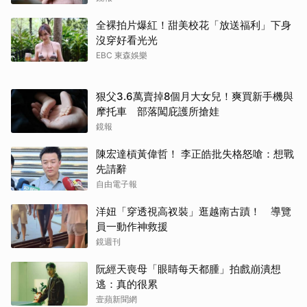
全裸拍片爆紅！甜美校花「放送福利」下身
沒穿好看光光
EBC 東森娛樂
狠父3.6萬賣掉8個月大女兒！爽買新手機與
摩托車 部落闖庇護所搶娃
鏡報
陳宏達槓黃偉哲！ 李正皓批失格怒嗆：想戰
先請辭
自由電子報
洋妞「穿透視高衩裝」逛越南古蹟！ 導覽
員一動作神救援
鏡週刊
阮經天喪母「眼睛每天都腫」拍戲崩潰想
逃：真的很累
壹蘋新聞網