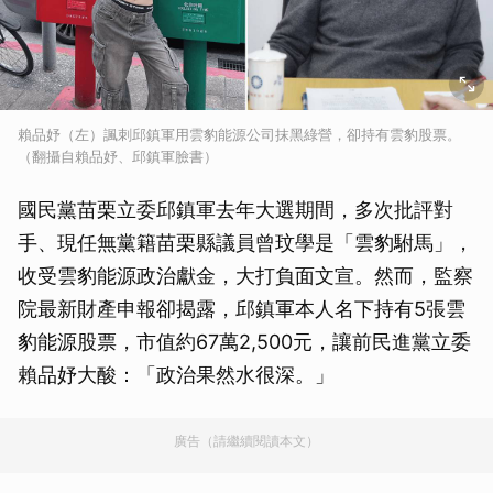
賴品妤（左）諷刺邱鎮軍用雲豹能源公司抹黑綠營，卻持有雲豹股票。
（翻攝自賴品妤、邱鎮軍臉書）
國民黨苗栗立委邱鎮軍去年大選期間，多次批評對
手、現任無黨籍苗栗縣議員曾玟學是「雲豹駙馬」，
收受雲豹能源政治獻金，大打負面文宣。然而，監察
院最新財產申報卻揭露，邱鎮軍本人名下持有5張雲
豹能源股票，市值約67萬2,500元，讓前民進黨立委
賴品妤大酸：「政治果然水很深。」
廣告（請繼續閱讀本文）