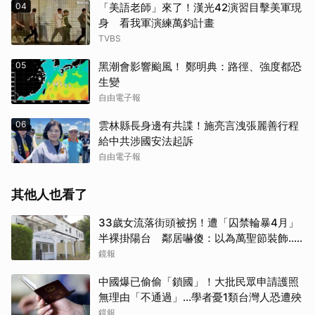
04
「美語老師」來了！漢光42演習目擊美軍現
身 看我軍演練萬鈞計畫
TVBS
05
黑潮會影響颱風！ 鄭明典：路徑、強度都恐
生變
自由電子報
06
雲林縣長身邊有共諜！施亮言洩張麗善行程
給中共涉國安法起訴
自由電子報
其他人也看了
33歲女流落街頭被拐！遭「囚禁輪暴4月」
半裸掛陽台 鄰居嚇傻：以為萬聖節裝飾...
主謀竟與妻小同住
鏡報
中國爆已偷偷「鎖國」！大批民眾申請護照
無理由「不通過」...學者憂1類台灣人恐遭殃
鏡報