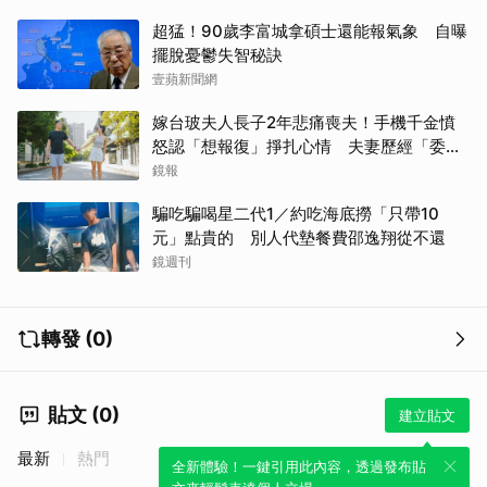
超猛！90歲李富城拿碩士還能報氣象 自曝
擺脫憂鬱失智秘訣
壹蘋新聞網
嫁台玻夫人長子2年悲痛喪夫！手機千金憤
怒認「想報復」掙扎心情 夫妻歷經「委屈
與不平」只能安靜
鏡報
騙吃騙喝星二代1／約吃海底撈「只帶10
元」點貴的 別人代墊餐費邵逸翔從不還
鏡週刊
轉發 (0)
貼文 (0)
建立貼文
最新
熱門
全新體驗！一鍵引用此內容，透過發布貼