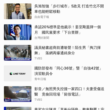
吳旭智拋「步行城市」5政見 打造竹北不開
車也能輕鬆移動
自由電子報
承認20%標準是他裁示！姜至剛蓋牌一個
月 國民黨要求「下台查辦」
台灣好新聞
議員秘書超商前遭嗆聲！陌生男「掏刀揮
舞」 落網再爆通緝身分
TVBS
國防部發布「同心36號」暨「自強42號」
演習動員令
青年日報
影音／無照男失控撞一家四口！夫妻受傷送
醫 竟偷回現場「留假電話」
TVBS
毒駕女出隧道「直衝分隔島」整車翻覆！安