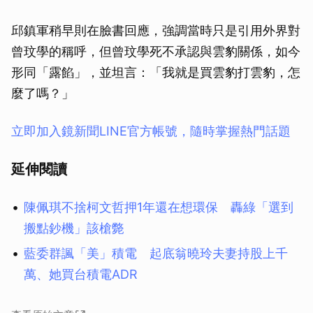
邱鎮軍稍早則在臉書回應，強調當時只是引用外界對
曾玟學的稱呼，但曾玟學死不承認與雲豹關係，如今
形同「露餡」，並坦言：「我就是買雲豹打雲豹，怎
麼了嗎？」
立即加入鏡新聞LINE官方帳號，隨時掌握熱門話題
延伸閱讀
陳佩琪不捨柯文哲押1年還在想環保 轟綠「選到
搬點鈔機」該槍斃
藍委群諷「美」積電 起底翁曉玲夫妻持股上千
萬、她買台積電ADR