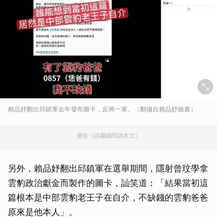
賴品妤翻出邱鎮軍去年發布圖卡，反將一軍。（翻攝自賴品妤臉書）
廣告（請繼續閱讀本文）
另外，賴品妤翻出邱鎮軍在選舉期間，隱射曾玟學拿
雲豹政治獻金而製作的圖卡，訕笑道：「結果當初這
篇根本是中部雲豹老王子在自介，不缺錢的雲豹爸爸
原來是他本人」。