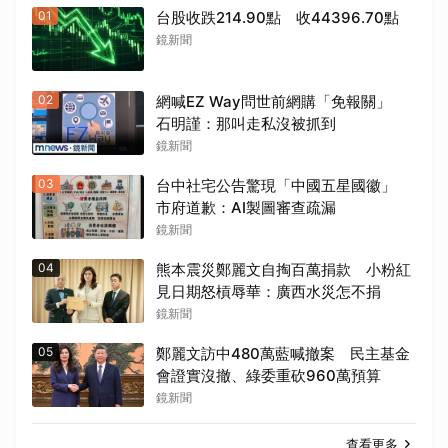
01
台股收跌214.90點 收44396.70點
鏡新聞
02
網喊EZ Way問世前網購「免報關」
石明謹：那叫走私沒被抓到
鏡新聞
03
台中社宅公告驚現「中國五星國徽」
市府道歉：AI製圖審查疏漏
鏡新聞
04
熊本震災鄭麗文自掏百萬捐款 小粉紅
見日期怒槓辱華：廣西水災怎不捐
鏡新聞
05
鄭麗文訪中480萬藍喊撤案 民主基金
會證實沒撤、綠委重砍960萬預算
鏡新聞
查看更多