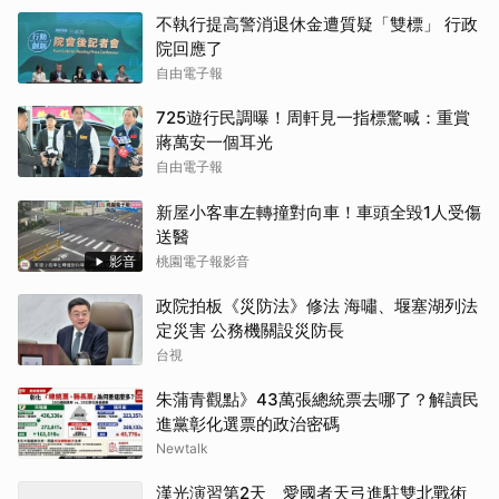
不執行提高警消退休金遭質疑「雙標」 行政
院回應了
自由電子報
725遊行民調曝！周軒見一指標驚喊：重賞
蔣萬安一個耳光
自由電子報
新屋小客車左轉撞對向車！車頭全毀1人受傷
送醫
影音
桃園電子報影音
政院拍板《災防法》修法 海嘯、堰塞湖列法
定災害 公務機關設災防長
台視
朱蒲青觀點》43萬張總統票去哪了？解讀民
進黨彰化選票的政治密碼
Newtalk
漢光演習第2天 愛國者天弓進駐雙北戰術