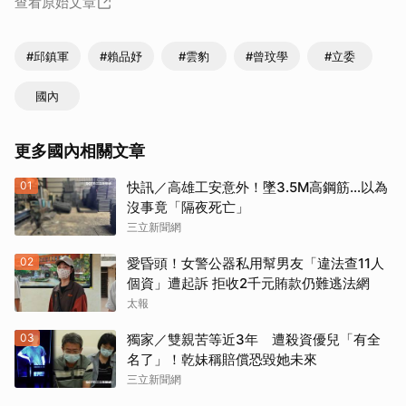
查看原始文章
#邱鎮軍
#賴品妤
#雲豹
#曾玟學
#立委
國內
更多國內相關文章
01
快訊／高雄工安意外！墜3.5M高鋼筋…以為
沒事竟「隔夜死亡」
三立新聞網
02
愛昏頭！女警公器私用幫男友「違法查11人
個資」遭起訴 拒收2千元賄款仍難逃法網
太報
03
獨家／雙親苦等近3年 遭殺資優兒「有全
名了」！乾妹稱賠償恐毀她未來
三立新聞網