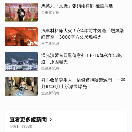
馬英九「文膽」張鈞綸律師 罹癌病逝
自由電子報
取消
汽車材料廠大火！它4年前才燒過「烈焰染
紅夜空」3000平方公尺燒精光
三立新聞網
漢光演習首日驚傳意外！F-16降落衝出跑
道 原因曝光
民視新聞網
好心收留更生人 借錢遭拒險遭滅門 一審
判9年6月上訴結果曝光
壹蘋新聞網
查看更多鏡新聞
最近1小時結果