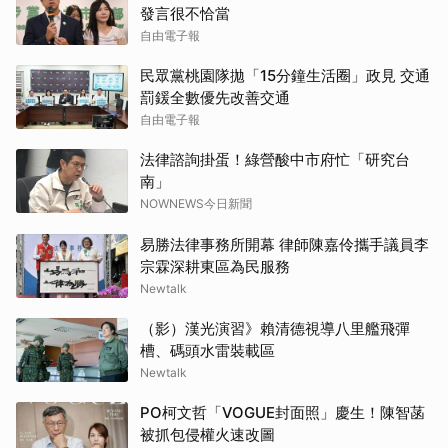
發言很不恰當
自由電子報
民眾黨桃園隊拋「15分鐘生活圈」政見 交通
罰鍰全數優先改善交通
自由電子報
法律諮詢掛蛋！綠營酸中市府忙「研究台
南」
NOWNEWS今日新聞
易勝法律事務所開幕 律師陳嘉伶攜手議員李
宗霖深耕東區為民服務
Newtalk
（影）漢光演習》賴清德視導八里艦飛彈
槽、碼頭水雷裝載區
Newtalk
PO柯文哲「VOGUE封面照」慶生！陳智菡
被抓包侵權火速改圖