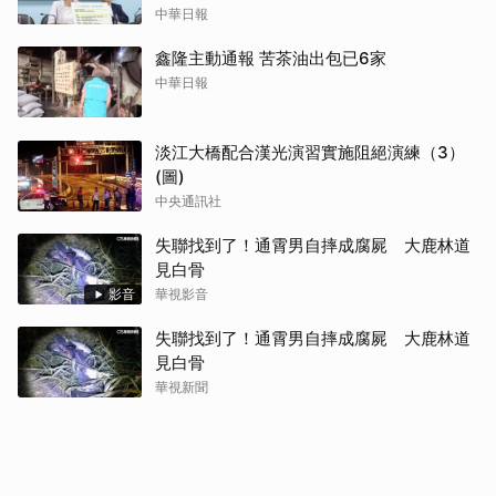
中華日報
鑫隆主動通報 苦茶油出包已6家
中華日報
淡江大橋配合漢光演習實施阻絕演練（3）
(圖)
中央通訊社
失聯找到了！通霄男自摔成腐屍 大鹿林道
見白骨
影音
華視影音
失聯找到了！通霄男自摔成腐屍 大鹿林道
見白骨
華視新聞