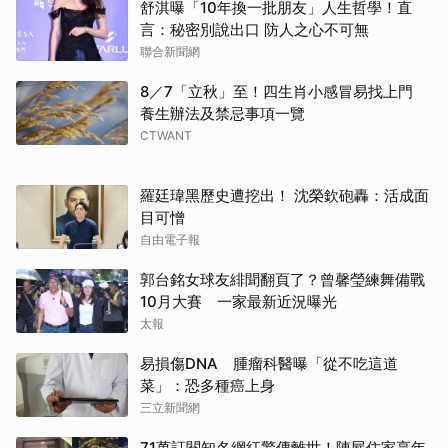
舒淇曝「10年換一批朋友」人生哲學！直
言：秘密別說出口 防人之心不可無
聯合新聞網
8／7「立秋」至！四生肖小感冒易找上門
養生辦法及禁忌事項一覽
CTWANT
羅廷瑋黑歷史遭挖出！ 沈榮欽砲轟：活成面
目可憎
自由電子報
郭台銘女球友緋聞翻頁了？曾馨瑩練舞備戰
10月大賽 一家最新近況曝光
太報
易損傷DNA 腫瘤科醫曝「從不吃這道
菜」：恐多種癌上身
三立新聞網
71萬訂閱知名網紅驚傳離世！陳屍住家享年