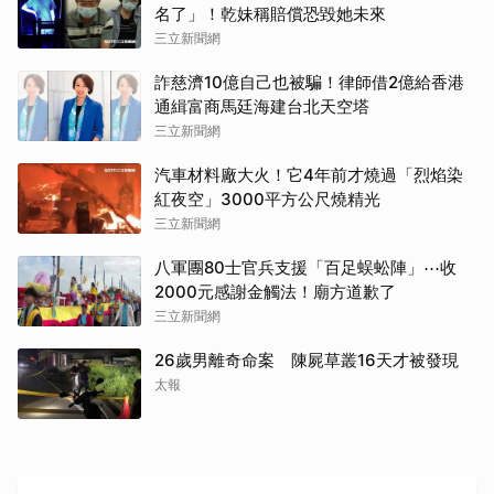
名了」！乾妹稱賠償恐毀她未來
三立新聞網
詐慈濟10億自己也被騙！律師借2億給香港
通緝富商馬廷海建台北天空塔
三立新聞網
取消
汽車材料廠大火！它4年前才燒過「烈焰染
紅夜空」3000平方公尺燒精光
三立新聞網
八軍團80士官兵支援「百足蜈蚣陣」⋯收
2000元感謝金觸法！廟方道歉了
三立新聞網
26歲男離奇命案 陳屍草叢16天才被發現
太報