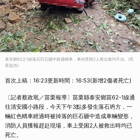
泰安鄉62之1線落石巨石砸中路過轎車，車內受困2人救出後均不治。(民
眾提供)
首次上稿：16:23更新時間：16:53(新增2傷者死亡)
〔記者蔡政珉／苗栗報導〕苗栗縣泰安鄉苗62-1線通
往清安國小路段，今天下午3點多發生落石坍方，一
輛紅色轎車經過時被掉落的巨石砸中造成車輛變形，
消防人員獲報趕赴現場，車上受困2人被救出時均已
死亡。