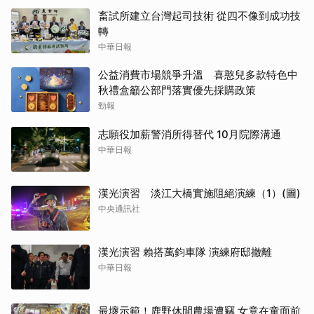
畜試所建立台灣起司技術 從四不像到成功技
轉
中華日報
公益消費市場競爭升溫 喜憨兒多款特色中
秋禮盒籲公部門落實優先採購政策
勁報
志願役加薪警消所得替代 10月院際溝通
中華日報
漢光演習 淡江大橋實施阻絕演練（1）(圖)
中央通訊社
漢光演習 賴搭萬鈞車隊 演練府邸撤離
中華日報
最壞示範！鹿野休閒農場遭竊 女竟在童面前