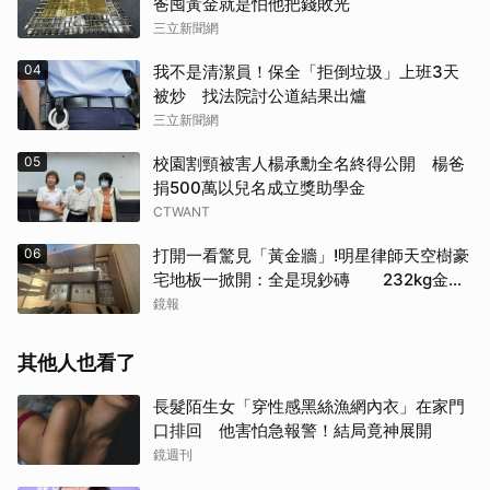
爸囤黃金就是怕他把錢敗光
三立新聞網
04
我不是清潔員！保全「拒倒垃圾」上班3天
被炒 找法院討公道結果出爐
三立新聞網
05
校園割頸被害人楊承勳全名終得公開 楊爸
捐500萬以兒名成立獎助學金
CTWANT
06
打開一看驚見「黃金牆」!明星律師天空樹豪
宅地板一掀開：全是現鈔磚 232kg金山
震撼影像曝
鏡報
其他人也看了
長髮陌生女「穿性感黑絲漁網內衣」在家門
口排回 他害怕急報警！結局竟神展開
鏡週刊