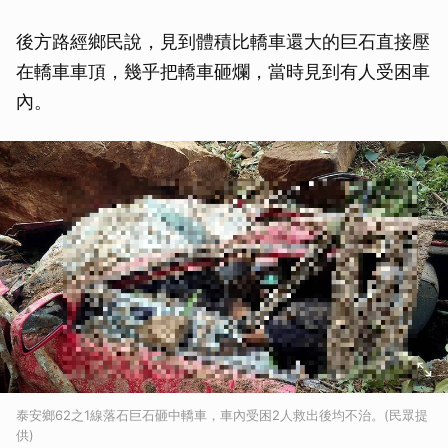
後方路經鄉民說，見到體積比轎車還大的巨石直接壓
在轎車車頂，幾乎把轎車砸爛，當時見到有人受困車
內。
泰安鄉62之1線落石巨石砸中轎車，車內受困2人救出後均不治。(民眾提
供)