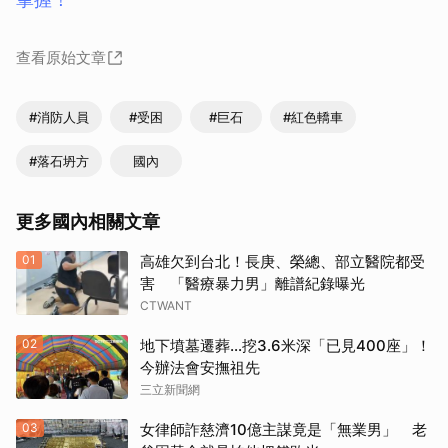
查看原始文章
#消防人員
#受困
#巨石
#紅色轎車
#落石坍方
國內
更多國內相關文章
01
高雄欠到台北！長庚、榮總、部立醫院都受
害 「醫療暴力男」離譜紀錄曝光
CTWANT
02
地下墳墓遷葬…挖3.6米深「已見400座」！
今辦法會安撫祖先
三立新聞網
03
女律師詐慈濟10億主謀竟是「無業男」 老