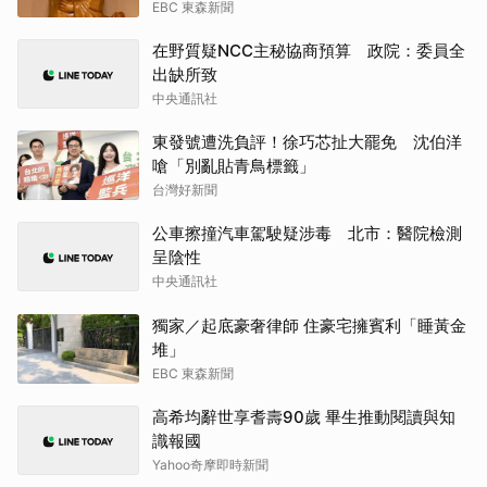
EBC 東森新聞
在野質疑NCC主秘協商預算 政院：委員全
出缺所致
中央通訊社
東發號遭洗負評！徐巧芯扯大罷免 沈伯洋
嗆「別亂貼青鳥標籤」
台灣好新聞
公車擦撞汽車駕駛疑涉毒 北市：醫院檢測
呈陰性
中央通訊社
獨家／起底豪奢律師 住豪宅擁賓利「睡黃金
堆」
EBC 東森新聞
高希均辭世享耆壽90歲 畢生推動閱讀與知
識報國
Yahoo奇摩即時新聞