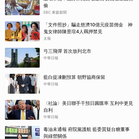
偷
EBC 東森新聞
「文件照抄」騙走慈濟10億元疫苗佣金 神
鬼女律師陳昱瑄4人羈押禁見
太報
弓三飛彈 首次放列北市
中華日報
藍白提凍刪預算 朝野協商保留
中華日報
〈社論〉美日聯手干預日圓匯率 互利中更見
自利
中華日報
毒油未通報 府院黨護航 藍委質疑台糖董事
與綠營關係