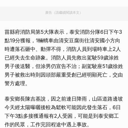
廣告（請繼續閱讀本文）
苗縣府消防局第5大隊表示，泰安消防分隊6日下午3
點19分獲報，1輛轎車由清安豆腐街往清安國小方向
時遭落石砸中、動彈不得，消防人員到場時車上2人
已經失去生命跡象。消防人員先救出駕駛59歲涂姓
男子後送醫，但涂男仍宣告不治；副駕駛座51歲徐姓
男子被救出時則因頭部嚴重受創已經明顯死亡，交由
警方處理。
泰安鄉長陳吉基說，因之前連日降雨，山區道路邊坡
今天經太陽曝曬後較為鬆軟可能因此發生落石，6日
下午3點多接獲通報有2人受困，可能是到泰安鄉工
作的民眾，工作完回程途中遇上事故。