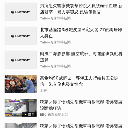
男病患欠醫療費攻擊醫院人員致頭部血腫 新
店耕莘：暴力零容忍 已驗傷提告
Yahoo奇摩即時新聞
北市基隆路3段鐵皮屋民宅火警 77歲獨居婦
人身亡
Yahoo奇摩即時新聞
颱風白海豚影響 航空航班、海運船班異動看
這篇
Yahoo奇摩即時新聞
高希均90歲辭世 夥伴王力行給員工公開
信、朱立倫也發文悼念
上報
獨家／潭子慣竊先偷機車再偷電纜 沿路變裝
設斷點狂逃
影音
EBC 東森新聞影音
獨家／潭子慣竊先偷機車再偷電纜 沿路變裝