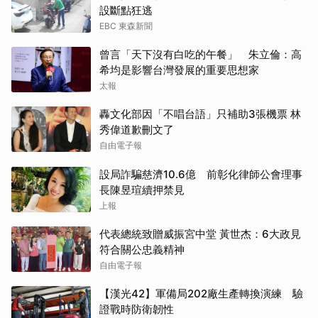
設斷點狂逃
EBC 東森新聞
曾言「天下沒有白吃的午餐」 朱立倫：高
希均是影響台灣發展的重要思想家
太報
轟文化部因「不唱台語」只補助3張機票 林
秀偉道歉刪文了
自由電子報
設局詐騙慈濟10.6億 前彰化律師公會理事
長陳昱瑄續押禁見
上報
代表總統致贈威振宮中堂 黃世杰：6大政見
符合關公忠義精神
自由電子報
【漢光42】軍備局202廠生產轉換演練 驗
證戰時防衛韌性