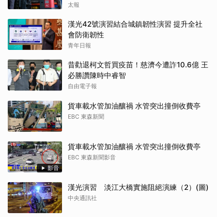
太報
漢光42號演習結合城鎮韌性演習 提升全社
會防衛韌性
青年日報
昔勸退柯文哲買疫苗！慈濟今遭詐10.6億 王
必勝讚陳時中睿智
自由電子報
貨車載水管加油釀禍 水管突出撞倒收費亭
EBC 東森新聞
貨車載水管加油釀禍 水管突出撞倒收費亭
EBC 東森新聞影音
影音
漢光演習 淡江大橋實施阻絕演練（2）(圖)
中央通訊社