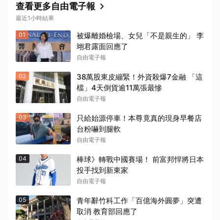
查看更多自由電子報
最近1小時結果
01
被爆離婚檢場、女兒「不是親生的」 李
翊君露面回應了
自由電子報
02
38萬股東皮繃緊！外資殺爆7金融 「這
檔」4天倒貨逾11萬張最慘
自由電子報
03
只給始源停車！本尊竟真的現身早餐店
台粉嚇到腿軟
自由電子報
04
棒球》轉戰中國賽場！ 前富邦悍將日本
投手找到新東家
自由電子報
05
青年辭竹科工作「百億海外圓夢」突遭
取消 教育部回應了