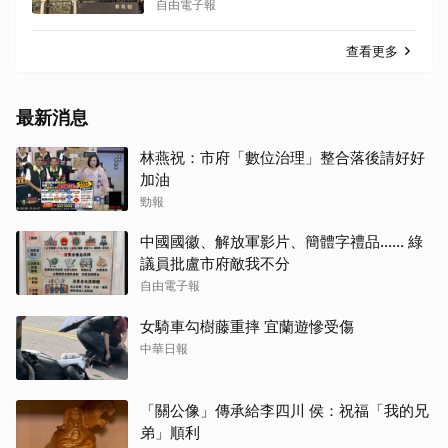
自由電子報
查看更多
最新消息
林燕祝：市府「數位治理」整合落後請好好
加油
勁報
中國國徽、解放軍影片、簡體字禮品…… 綠
議員批盧市府敵我不分
自由電子報
女騎車勾樹藤重摔 宜蘭遊慘受傷
中華日報
「關公像」傳承給李四川 侯：祝福「我的兄
弟」順利