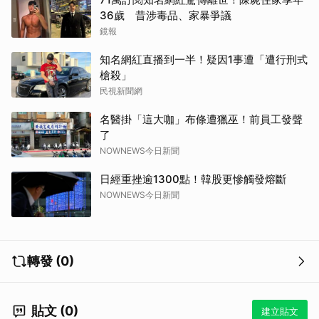
36歲 昔涉毒品、家暴爭議
鏡報
知名網紅直播到一半！疑因1事遭「遭行刑式
槍殺」
民視新聞網
名醫掛「這大咖」布條遭獵巫！前員工發聲
了
NOWNEWS今日新聞
日經重挫逾1300點！韓股更慘觸發熔斷
NOWNEWS今日新聞
轉發 (0)
貼文 (0)
建立貼文