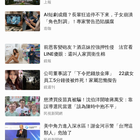
上報
AI短劇成癮？長輩狂追停不下來，子女崩潰
「角色對調」！專家警告恐陷腦腐
造咖
前恩客變砲友？酒店妹控強押性侵 法官看
LINE傻眼：還叫人家買衛生棉
鏡報
公司董事認了「下令把錢放金庫」 22歲女
員工5分鐘後被炸死！家屬悲慟擬告
鏡週刊
慈濟買疫苗真被騙！沈伯洋開嗆蔣萬安：靠
誤導選民當選「該為陳時中抱不平」
民視新聞網
美中角力進入深水區！謝金河示警「台灣這
類人」危險了
民視新聞網