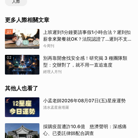
人際
更多人際相關文章
01
上班遲到1分鐘要請事假1小時合法？遲到扣
薪拿來聚餐就OK？法院認證了…遲到不支薪
這樣算
今周刊
02
別再靠開會找安全感！研究揭 3 種團隊類
型：交辦對了，就不用一直追進度
經理人月刊
其他人也看了
小孟老師2026年08月07日(五)星座運勢
清水孟星座塔羅
採購疫苗遭詐10.6億 慈濟聲明：深感痛
心、已委託律師配合調查