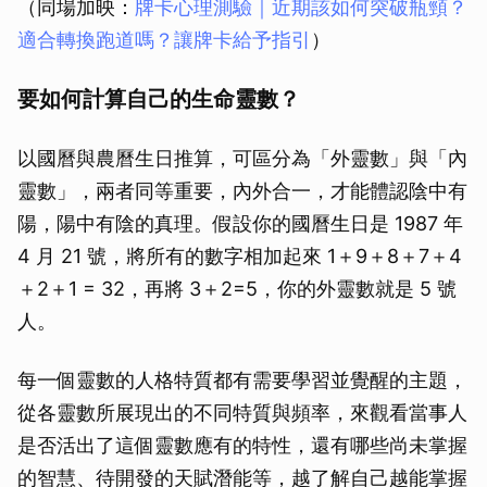
（同場加映：
牌卡心理測驗｜近期該如何突破瓶頸？
適合轉換跑道嗎？讓牌卡給予指引
）
要如何計算自己的生命靈數？
以國曆與農曆生日推算，可區分為「外靈數」與「內
靈數」，兩者同等重要，內外合一，才能體認陰中有
陽，陽中有陰的真理。假設你的國曆生日是 1987 年
4 月 21 號，將所有的數字相加起來 1＋9＋8＋7＋4
＋2＋1 = 32，再將 3＋2=5，你的外靈數就是 5 號
人。
每一個靈數的人格特質都有需要學習並覺醒的主題，
從各靈數所展現出的不同特質與頻率，來觀看當事人
是否活出了這個靈數應有的特性，還有哪些尚未掌握
的智慧、待開發的天賦潛能等，越了解自己越能掌握