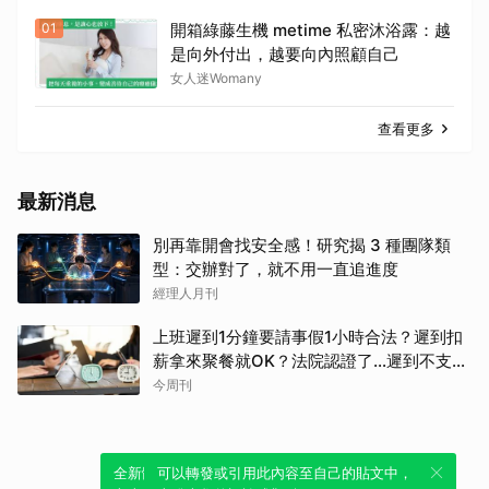
01
開箱綠藤生機 metime 私密沐浴露：越
是向外付出，越要向內照顧自己
女人迷Womany
查看更多
最新消息
別再靠開會找安全感！研究揭 3 種團隊類
型：交辦對了，就不用一直追進度
經理人月刊
上班遲到1分鐘要請事假1小時合法？遲到扣
薪拿來聚餐就OK？法院認證了…遲到不支薪
這樣算
今周刊
全新體驗！一鍵引用此內容，透過發布貼
可以轉發或引用此內容至自己的貼文中，