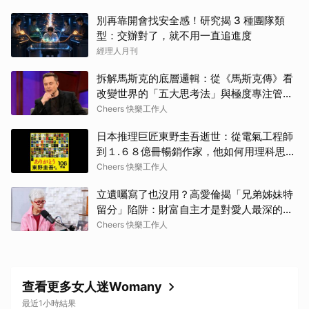
別再靠開會找安全感！研究揭 3 種團隊類
型：交辦對了，就不用一直追進度
經理人月刊
拆解馬斯克的底層邏輯：從《馬斯克傳》看
改變世界的「五大思考法」與極度專注管理
術
Cheers 快樂工作人
日本推理巨匠東野圭吾逝世：從電氣工程師
到１.６８億冊暢銷作家，他如何用理科思維
寫出撼動人心的生命解憂學？
Cheers 快樂工作人
立遺囑寫了也沒用？高愛倫揭「兄弟姊妹特
留分」陷阱：財富自主才是對愛人最深的保
護
Cheers 快樂工作人
查看更多女人迷Womany
最近1小時結果