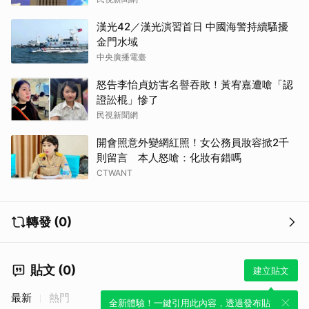
漢光42／漢光演習首日 中國海警持續騷擾
金門水域
中央廣播電臺
怒告李怡貞妨害名譽吞敗！黃宥嘉遭嗆「認
證訟棍」慘了
民視新聞網
開會照意外變網紅照！女公務員妝容掀2千
則留言 本人怒嗆：化妝有錯嗎
CTWANT
轉發 (0)
貼文 (0)
建立貼文
最新
熱門
全新體驗！一鍵引用此內容，透過發布貼