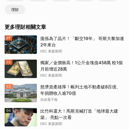
理財
更多理財相關文章
01
攏係為了晶片！「斷交19年」 哥斯大黎加連
2年來台
EBC 東森新聞
02
獨家／金價衝高！1公斤金塊值458萬 較1個
月前增近28萬
EBC 東森新聞
03
慈濟資產雄厚！帳列土地不動產破8百億、
年捐贈收入逾70億
自由電子報
04
比竹科還大！馬斯克喊打造「地球最大建
築」 亮點一次看
EBC 東森新聞