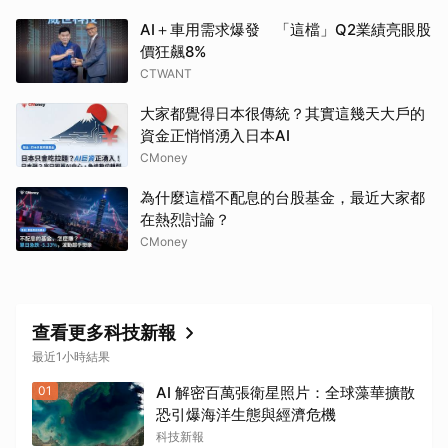
AI＋車用需求爆發 「這檔」Q2業績亮眼股
價狂飆8%
取消
CTWANT
大家都覺得日本很傳統？其實這幾天大戶的
資金正悄悄湧入日本AI
CMoney
為什麼這檔不配息的台股基金，最近大家都
在熱烈討論？
CMoney
查看更多科技新報
最近1小時結果
01
AI 解密百萬張衛星照片：全球藻華擴散
恐引爆海洋生態與經濟危機
科技新報