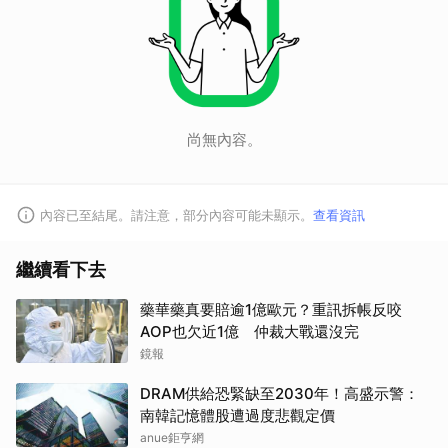
尚無內容。
內容已至結尾。請注意，部分內容可能未顯示。
查看資訊
繼續看下去
藥華藥真要賠逾1億歐元？重訊拆帳反咬
AOP也欠近1億 仲裁大戰還沒完
鏡報
DRAM供給恐緊缺至2030年！高盛示警：
南韓記憶體股遭過度悲觀定價
anue鉅亨網