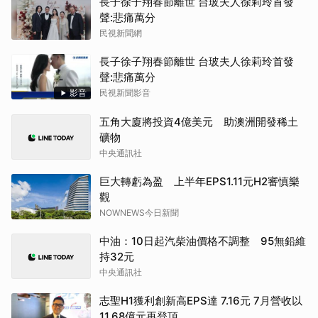
長子徐子翔春節離世 台玻夫人徐莉玲首發
聲:悲痛萬分
民視新聞網
長子徐子翔春節離世 台玻夫人徐莉玲首發
聲:悲痛萬分
影音
民視新聞影音
五角大廈將投資4億美元 助澳洲開發稀土
礦物
中央通訊社
巨大轉虧為盈 上半年EPS1.11元H2審慎樂
觀
NOWNEWS今日新聞
中油：10日起汽柴油價格不調整 95無鉛維
持32元
中央通訊社
志聖H1獲利創新高EPS達 7.16元 7月營收以
11.68億元再登頂