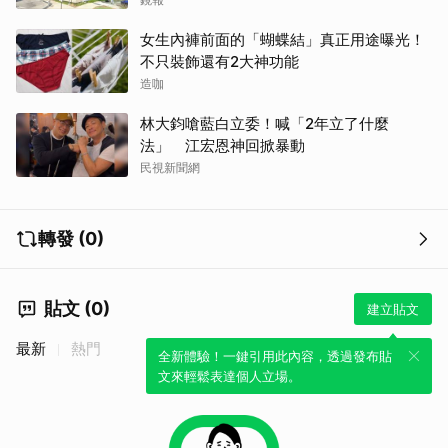
女生內褲前面的「蝴蝶結」真正用途曝光！
不只裝飾還有2大神功能
造咖
林大鈞嗆藍白立委！喊「2年立了什麼
法」 江宏恩神回掀暴動
民視新聞網
轉發 (0)
貼文 (0)
建立貼文
最新
熱門
全新體驗！一鍵引用此內容，透過發布貼
文來輕鬆表達個人立場。