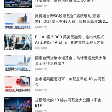
什麼短短一個月規模暴增近 20 億？
CMoney
路博邁台灣5G股票基金T累積級別(新臺
幣)，為什麼只有43人買，規模卻高達263
億？
CMoney
P-1 AI 獲 5,000 萬美元融資，推出代理式
AI 工程師「Archie」化解實體工程人才荒
科技新報
國泰台灣貨幣市場基金，為什麼這幾天大筆
資金全往這裡躲？
CMoney
全市場高配息冠軍：年配息率前 10 共同基
金
CMoney
規模最大的 10 檔共同基金大公開（不含
ETF）
CMoney