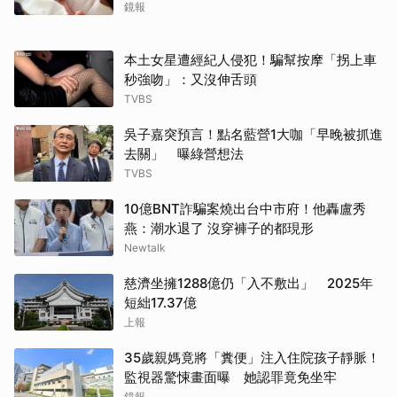
鏡報
本土女星遭經紀人侵犯！騙幫按摩「拐上車
秒強吻」：又沒伸舌頭
TVBS
吳子嘉突預言！點名藍營1大咖「早晚被抓進
去關」 曝綠營想法
TVBS
10億BNT詐騙案燒出台中市府！他轟盧秀
燕：潮水退了 沒穿褲子的都現形
Newtalk
慈濟坐擁1288億仍「入不敷出」 2025年
短絀17.37億
上報
35歲親媽竟將「糞便」注入住院孩子靜脈！
監視器驚悚畫面曝 她認罪竟免坐牢
鏡報