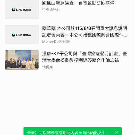
颱風白海豚逼近 台電啟動防颱整備
中央通訊社
藥華藥 本公司於115/8/8召開重大訊息說明
記者會內容：本公司接獲國際商會國際仲裁
院之第二階段「部分仲裁判斷」
MoneyDJ理財網
漢康-KY子公司與「臺灣癌症登月計畫」臺
灣大學俞松良教授團隊簽屬合作備忘錄
信傳媒
全新體驗！一鍵引用此內容，透過發布貼
可以轉發或引用此內容至自己的貼文中，