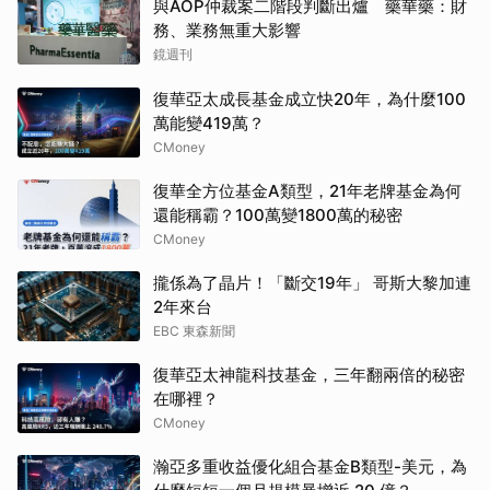
與AOP仲裁案二階段判斷出爐 藥華藥：財
務、業務無重大影響
鏡週刊
復華亞太成長基金成立快20年，為什麼100
萬能變419萬？
CMoney
復華全方位基金A類型，21年老牌基金為何
還能稱霸？100萬變1800萬的秘密
CMoney
攏係為了晶片！「斷交19年」 哥斯大黎加連
2年來台
EBC 東森新聞
復華亞太神龍科技基金，三年翻兩倍的秘密
在哪裡？
CMoney
瀚亞多重收益優化組合基金B類型-美元，為