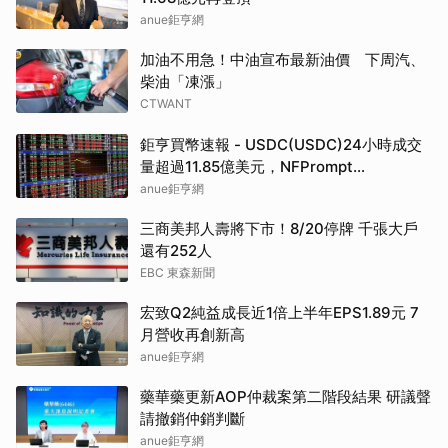
anue鉅亨網
加油不用急！中油宣布最新油價 下周汽、
柴油「凍漲」
CTWANT
鉅亨買幣速報 - USDC(USDC)24小時成交
量超過11.85億美元，NFPrompt
Token(NFP)24小時漲幅達66.2%
anue鉅亨網
三商美邦人壽將下市！8/20停牌 千張大戶
還有252人
EBC 東森新聞
宏致Q2純益成長近1倍上半年EPS1.89元 7
月營收再創新高
anue鉅亨網
藥華藥更新AOP仲裁案第二階段結果 研議聲
請撤銷仲銷判斷
anue鉅亨網