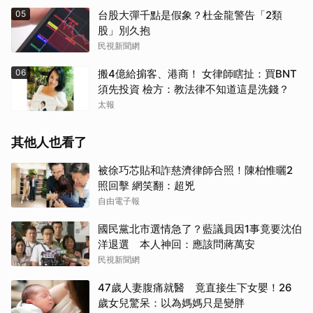
05
台股大彈千點是假象？杜金龍警告「2類
股」別久抱
民視新聞網
06
搬4億給掮客、港商！ 女律師瞎扯：買BNT
須先投資 檢方：教法律不知道這是洗錢？
太報
其他人也看了
被徐巧芯貼和詐慈濟律師合照！陳柏惟曬2
照回擊 網笑翻：超兇
自由電子報
國民黨北市選情急了？藍議員因1事竟要沈伯
洋退選 本人神回：應該問蔣萬安
民視新聞網
47歲人妻腹痛就醫 竟直接生下女嬰！26
歲女兒驚呆：以為媽媽只是變胖