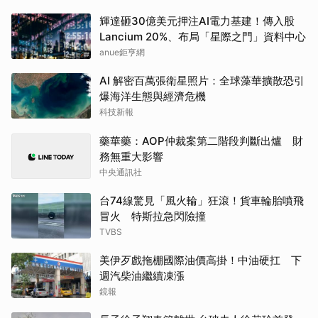
輝達砸30億美元押注AI電力基建！傳入股
Lancium 20%、布局「星際之門」資料中心
anue鉅亨網
AI 解密百萬張衛星照片：全球藻華擴散恐引
爆海洋生態與經濟危機
科技新報
藥華藥：AOP仲裁案第二階段判斷出爐 財
務無重大影響
中央通訊社
台74線驚見「風火輪」狂滾！貨車輪胎噴飛
冒火 特斯拉急閃險撞
TVBS
美伊歹戲拖棚國際油價高掛！中油硬扛 下
週汽柴油繼續凍漲
鏡報