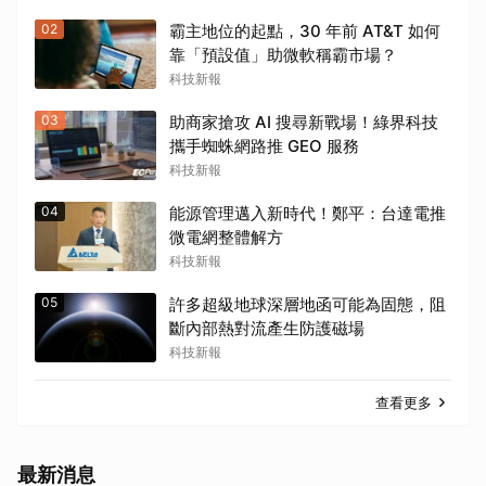
02
霸主地位的起點，30 年前 AT&T 如何
靠「預設值」助微軟稱霸市場？
科技新報
03
助商家搶攻 AI 搜尋新戰場！綠界科技
攜手蜘蛛網路推 GEO 服務
科技新報
04
能源管理邁入新時代！鄭平：台達電推
微電網整體解方
科技新報
05
許多超級地球深層地函可能為固態，阻
斷內部熱對流產生防護磁場
科技新報
查看更多
最新消息