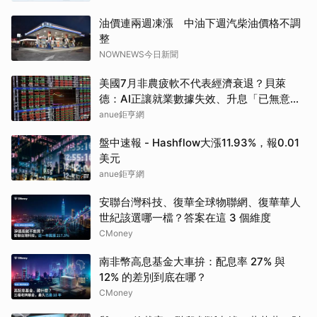
油價連兩週凍漲 中油下週汽柴油價格不調
整
NOWNEWS今日新聞
美國7月非農疲軟不代表經濟衰退？貝萊
德：AI正讓就業數據失效、升息「已無意
義」
anue鉅亨網
盤中速報 - Hashflow大漲11.93%，報0.01
美元
anue鉅亨網
安聯台灣科技、復華全球物聯網、復華華人
世紀該選哪一檔？答案在這 3 個維度
CMoney
南非幣高息基金大車拚：配息率 27% 與
12% 的差別到底在哪？
CMoney