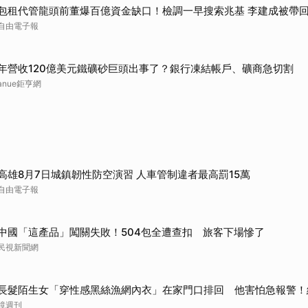
包租代管龍頭前董爆百億資金缺口！檢調一早搜索兆基 李建成被帶
自由電子報
年營收120億美元鐵礦砂巨頭出事了？銀行凍結帳戶、礦商急切割
anue鉅亨網
高雄8月7日城鎮韌性防空演習 人車管制違者最高罰15萬
自由電子報
中國「這產品」闖關失敗！504包全遭查扣 旅客下場慘了
民視新聞網
長髮陌生女「穿性感黑絲漁網內衣」在家門口排回 他害怕急報警！
鏡週刊