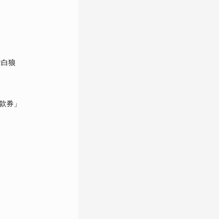
套白狼
款券」