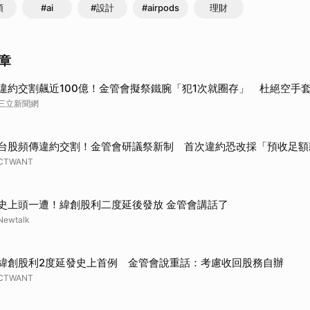
頭
#ai
#設計
#airpods
理財
章
違約交割飆近100億！金管會擬祭鐵腕「犯1次就圈存」 杜絕空手
三立新聞網
台股頻傳違約交割！金管會研議祭新制 首次違約恐改採「預收足額
CTWANT
史上頭一遭！緯創股利二度延後發放 金管會講話了
Newtalk
緯創股利2度延發史上首例 金管會說重話：考慮收回股務自辦
CTWANT