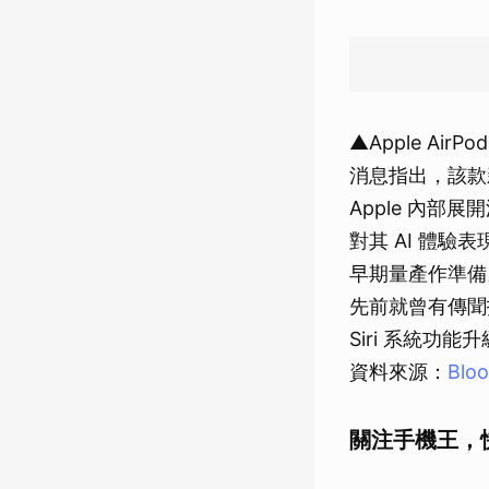
▲Apple AirP
消息指出，該款
Apple 內部
對其 AI 體
早期量產作準備
先前就曾有傳聞指
Siri 系統功
資料來源：
Blo
關注手機王，快