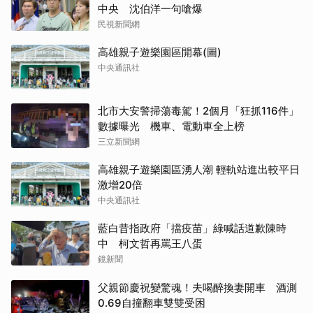
中央 沈伯洋一句嗆爆
民視新聞網
高雄親子遊樂園區開幕(圖)
中央通訊社
北市大安警掃蕩毒駕！2個月「狂抓116件」
數據曝光 機車、電動車全上榜
三立新聞網
高雄親子遊樂園區湧人潮 輕軌站進出較平日
激增20倍
中央通訊社
藍白昔指政府「擋疫苗」綠喊話道歉陳時
中 柯文哲再罵王八蛋
鏡新聞
父親節慶祝變驚魂！夫喝醉換妻開車 酒測
0.69自撞翻車雙雙受困