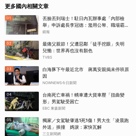
更多國內相關文章
01
丟臉丟到瑞士！駐日內瓦辦事處「內部檢
舉」申訴處長李冠德：濫用公帑、職場霸
凌、超速仔拒繳罰單 外交部要查了
鏡報
02
最痛父親節！父遭惡鄰「徒手挖眼」失明
兒慟：世界再也沒有顏色
TVBS
03
白海豚下午最近北市 蔣萬安親揭未停班原
因
NOWNEWS今日新聞
04
台南死亡車禍！轎車遭大貨車壓「扭曲變
形」男駕駛受困亡
EBC 東森新聞
05
獨家／女駕駛肇逃1死1傷！男大生「凌晨跑
外送」挨撞 媽淚：家快瓦解
三立新聞網