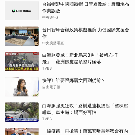
台鐵帽混中國國徽帽 日管處致歉：廠商場布
作業誤放
中央通訊社
台日智庫合辦政策模擬推演 力促國際支援合
作
中央廣播電臺
白海豚發威！新北烏來3男「被帆布打
飛」 蘆洲鐵皮屋頂整片砸落
TVBS
快評》誰要跟鄭麗文回到從前？
自由電子報
白海豚強風狂吹！路樹遭連根拔起「整棵壓
轎車」車主嚇：場面好可怕
TVBS
「擋疫苗」再掀議！蔣萬安曝當年密會有內