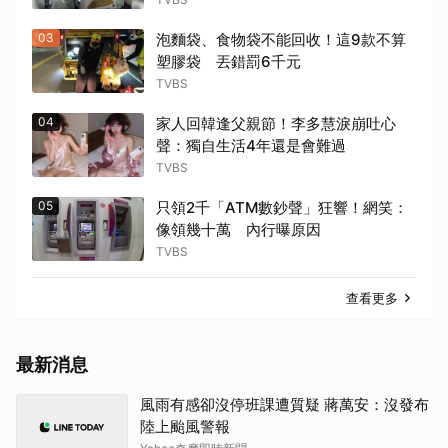
03
泡麵袋、食物袋不能回收！這9款不算
塑膠袋 丟錯罰6千元
TVBS
04
家人回韓逢父親節！李多慧淚崩吐心
聲：獨自生活4年還是會難過
TVBS
05
只領2千「ATM數鈔聲」狂響！網笑：
像領幾十萬 內行曝原因
TVBS
查看更多
最新消息
風雨有感卻沒停班課遭質疑 蔣萬安：沒發布
陸上颱風警報