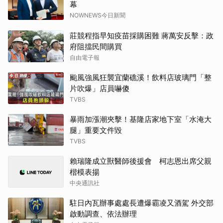
幕
NOWNEWS今日新聞
莊競程指早知疫苗採購困難 蔣萬安反擊：政
府阻擋民間購買
自由電子報
颱風強風狂襲宜蘭礁溪！飲料店玻璃門「整
片吹爆」店員嚇傻
TVBS
暴雨加漲潮夾擊！基隆店家地下室「水淹大
腿」重要文件毀
TVBS
賴瑞隆成立獸醫師後援會 柯志恩出席父親
楷模表揚
中央通訊社
駐日內瓦辦事處處長遭爆霸凌又酒駕 外交部
啟動調查、依法辦理