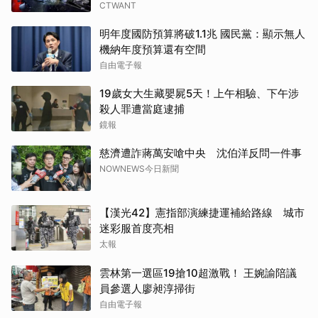
CTWANT
明年度國防預算將破1.1兆 國民黨：顯示無人
機納年度預算還有空間
自由電子報
19歲女大生藏嬰屍5天！上午相驗、下午涉
殺人罪遭當庭逮捕
鏡報
慈濟遭詐蔣萬安嗆中央 沈伯洋反問一件事
NOWNEWS今日新聞
【漢光42】憲指部演練捷運補給路線 城市
迷彩服首度亮相
太報
雲林第一選區19搶10超激戰！ 王婉諭陪議
員參選人廖昶淳掃街
自由電子報