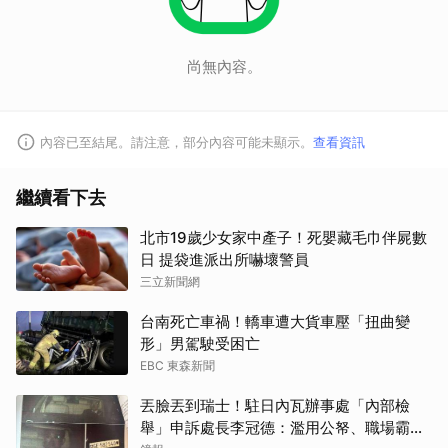
尚無內容。
內容已至結尾。請注意，部分內容可能未顯示。
查看資訊
繼續看下去
北市19歲少女家中產子！死嬰藏毛巾伴屍數
日 提袋進派出所嚇壞警員
三立新聞網
台南死亡車禍！轎車遭大貨車壓「扭曲變
形」男駕駛受困亡
EBC 東森新聞
丟臉丟到瑞士！駐日內瓦辦事處「內部檢
舉」申訴處長李冠德：濫用公帑、職場霸