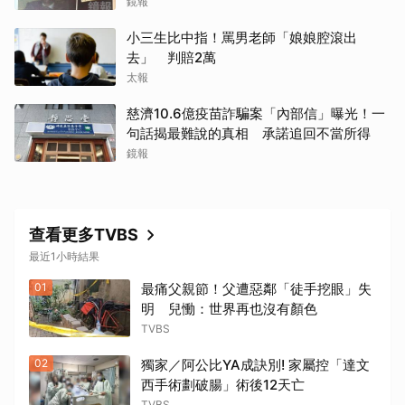
凌、超速仔拒繳罰單 外交部要查了
鏡報
小三生比中指！罵男老師「娘娘腔滾出
去」 判賠2萬
太報
慈濟10.6億疫苗詐騙案「內部信」曝光！一
句話揭最難說的真相 承諾追回不當所得
鏡報
查看更多TVBS
最近1小時結果
01
最痛父親節！父遭惡鄰「徒手挖眼」失
明 兒慟：世界再也沒有顏色
TVBS
02
獨家／阿公比YA成訣別! 家屬控「達文
西手術劃破腸」術後12天亡
TVBS