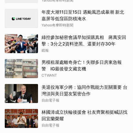
Yahoo奇摩即時新聞
年度大潮11日至15日 遇颱風恐成暴潮 新北
嘉屏等低窪區防積淹水
Yahoo奇摩即時新聞
綠控參加秘密會議早知採購真相 蔣萬安回
擊：3分之2資料塗黑、還要封存30年
鏡報
男模租屋處離奇身亡！失聯多日房東急報
警 IG最後發文藏玄機
CTWANT
美退役海軍少將：協同作戰能力至關重要 台
灣須與美日盟友緊密合作
自由電子報
林國漳成立扶輪後援會 社友齊聚相挺喊話找
回宜蘭榮耀
自由電子報