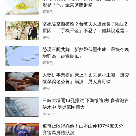
覺是「他」拿來磨蹭射精
鏡週刊
婆媳隔空撕破臉？台玻夫人還原長子離世2
原因 「手機千金」不忍了：如其說還需要
離開嗎？
鏡報
恐現三颱共舞！新熱帶低壓生成 最快今晚
增強為「琵鷺颱風」
鏡週刊
人妻拼事業拼到床上！丈夫見小王喊「無套
懷孕讓老公養」崩潰：男人真可憐
鏡報
三峽大壩開13孔排洪 下游慘遭殃! 多省泡在
洪水中 受災範圍擴大
Newtalk
道奇止敗得靠他！山本由伸107球無失分
賽後曝身體狀況