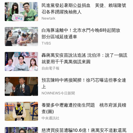
民進黨發起暑期公益捐血 黃捷、賴瑞隆號
召各界踴躍挽袖救人
Newtalk
白海豚遠離中！北市水門今晚6時起開放
部分區域延後通車
TVBS
轟蔣萬安疫苗說法造謠 沈伯洋：說了一個謊
就要用千千萬萬個謊來圓
自由電子報
預言陳時中將接閣揆！徐巧芯曝這些事全連
上
NOWNEWS今日新聞
養樂多中壢廠遭控衛生問題 桃市府派員稽
查(圖)
中央通訊社
慈濟買疫苗遭騙10.6億！蔣萬安不道歉還罵