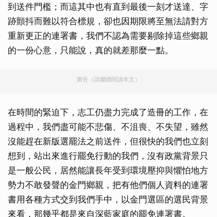
到送件門檻；而這其中也有直到最後一刻才送達、字
跡顫抖而難以符合標規，卻也因期限將至無法請對方
重新更正的連署書，我們不認為需要剔除掉這些鄉親
的一份心意，只能說，真的就差那麼一點。
廣告（請繼續閱讀本文）
在時間的緊迫下，志工仍盡力完成了造冊的工作，在
過程中，我們盡可能不悲傷、不沮喪、不失望，雖然
沒能趕在新版選罷法之前送件，但很快的我們也立刻
想到，站出來進行罷免行動的我們，沒有政黨背景只
是一般公民，居然能讓長年受到環境壓抑與懼怕地方
勢力不敢發聲的金門鄉親，把有他們個人資料的連署
書用各種方式交到我們手中，以金門選區的選民背景
來看，那幾乎都是來自深藍家庭的罷免連署書。