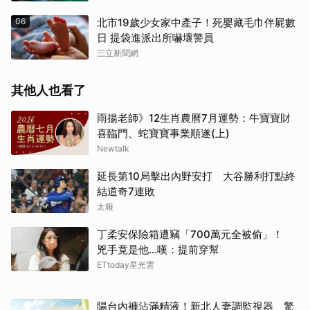
取消
06
北市19歲少女家中產子！死嬰藏毛巾伴屍數
日 提袋進派出所嚇壞警員
三立新聞網
其他人也看了
雨揚老師》12生肖農曆7月運勢：牛寶寶財
喜臨門、蛇寶寶事業順遂(上)
Newtalk
延長第10局擊出內野安打 大谷勝利打點終
結道奇7連敗
太報
丁柔安保險箱遭竊「700萬元全被偷」！
兇手竟是他...嘆：提前穿幫
ETtoday星光雲
陽台內褲沾滿精液！新北人妻調監視器 驚