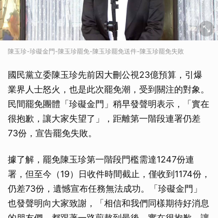
陳玉珍-珍礙金門-陳玉珍罷免-陳玉珍罷免送件-陳玉珍罷免失敗
國民黨立委陳玉珍先前因大刪公視23億預算，引爆
業界人士怒火，也是此次罷免潮，受到關注的對象。
民間罷免團體「珍礙金門」稍早發聲明表示，「實在
很抱歉，讓大家失望了」，距離第一階段連署仍差
73份，宣告罷免失敗。
據了解，罷免陳玉珍第一階段門檻需達1247份連
署，但至今（19）日收件時間截止，僅收到1174份，
仍差73份，遺憾宣布任務無法成功。「珍礙金門」
也發聲明向大家致謝，「相信和我們同樣期待好消息
的朋友們，都跟著一路煎熬到最後，實在很抱歉，讓