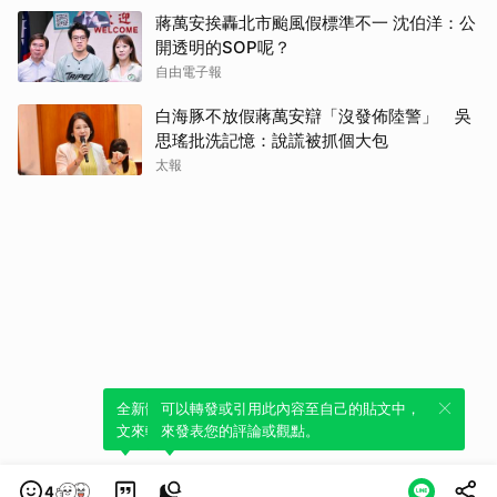
蔣萬安挨轟北市颱風假標準不一 沈伯洋：公
開透明的SOP呢？
自由電子報
白海豚不放假蔣萬安辯「沒發佈陸警」 吳
思瑤批洗記憶：說謊被抓個大包
太報
全新體驗！一鍵引用此內容，透過發布貼
可以轉發或引用此內容至自己的貼文中，
文來輕鬆表達個人立場。
來發表您的評論或觀點。
4