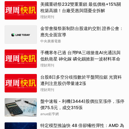
美國重磅祭232雙重重鎖 最低價格+15%關
稅築高牆！台廠受惠與隱憂全拆解
理財周刊
金管會擬祭新制防台股違約交割 證券公會：
應先全面宣導
中央廣播電臺
手機寒冬已過 台灣PA三雄搶進AI光通訊與
低軌衛星 砷化鎵 磷化銦掀新一波材料革命
理財周刊
台股8日多空分歧指數於平盤間拉鋸 光寶科
遭列注意股仍帶量連2漲
理財周刊
盤中速報 - 利機(3444)股價拉至漲停，漲停
價75.5元，成交315張
anue鉅亨網
特定模型推論快 48 倍卻犧牲彈性：AMD 為