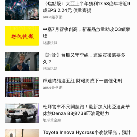
〈焦點股〉大亞上半年獲利17.58億年增近9
成EPS 2.24元 價量齊揚
anue鉅亨網
中磊7月營收創高，新產品放量助攻Q3續攀
峰
財訊快報
【討論】台股又守季線，這波震盪還要多
久？
熱議話題
輝達終結連五紅 財報將成下一個催化劑
anue鉅亨網
杜拜警車不只開超跑！最新加入比亞迪豪華
休旅Denza B8擁738匹油電動力
地球黃金線
Toyota Innova Hycross小改款曝光，預計