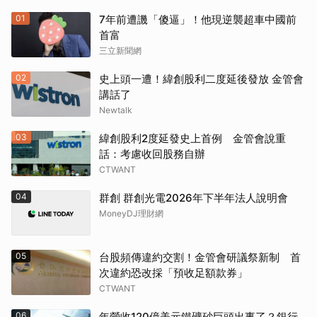
01
7年前遭譏「傻逼」！他現逆襲超車中國前
首富
三立新聞網
02
史上頭一遭！緯創股利二度延後發放 金管會
講話了
Newtalk
03
緯創股利2度延發史上首例 金管會說重
話：考慮收回股務自辦
CTWANT
04
群創 群創光電2026年下半年法人說明會
MoneyDJ理財網
05
台股頻傳違約交割！金管會研議祭新制 首
次違約恐改採「預收足額款券」
CTWANT
06
年營收120億美元鐵礦砂巨頭出事了？銀行