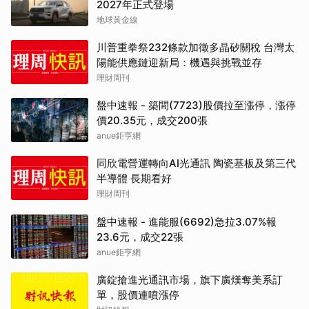
2027年正式登場
地球黃金線
川普重拳祭232條款加徵多晶矽關稅 台灣太
陽能供應鏈迎新局：機遇與挑戰並存
理財周刊
盤中速報 - 築間(7723)股價拉至漲停，漲停
價20.35元，成交200張
anue鉅亨網
同欣電營運轉向AI光通訊 陶瓷基板及第三代
半導體 長期看好
理財周刊
盤中速報 - 進能服(6692)急拉3.07%報
23.6元，成交22張
anue鉅亨網
廣錠搶進光通訊市場，旗下廣熯奪美系訂
單，股價連噴漲停