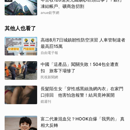
凍結帳戶、礦商急切割
anue鉅亨網
其他人也看了
高雄8月7日城鎮韌性防空演習 人車管制違者
最高罰15萬
自由電子報
中國「這產品」闖關失敗！504包全遭查
扣 旅客下場慘了
民視新聞網
長髮陌生女「穿性感黑絲漁網內衣」在家門
口排回 他害怕急報警！結局竟神展開
鏡週刊
富二代兼混血兒？HOOK自爆「我男的」 真
相大反轉