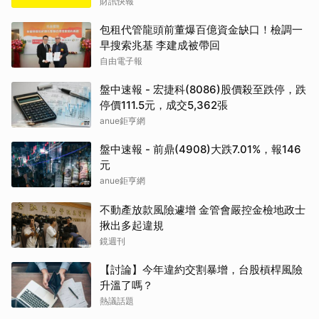
財訊快報
包租代管龍頭前董爆百億資金缺口！檢調一
早搜索兆基 李建成被帶回
自由電子報
盤中速報 - 宏捷科(8086)股價殺至跌停，跌
停價111.5元，成交5,362張
anue鉅亨網
盤中速報 - 前鼎(4908)大跌7.01%，報146
元
anue鉅亨網
不動產放款風險遽增 金管會嚴控金檢地政士
揪出多起違規
鏡週刊
【討論】今年違約交割暴增，台股槓桿風險
升溫了嗎？
熱議話題