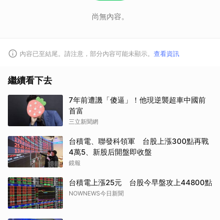
尚無內容。
內容已至結尾。請注意，部分內容可能未顯示。
查看資訊
繼續看下去
7年前遭譏「傻逼」！他現逆襲超車中國前
首富
三立新聞網
台積電、聯發科領軍 台股上漲300點再戰
4萬5、新股后開盤即收盤
鏡報
台積電上漲25元 台股今早盤攻上44800點
NOWNEWS今日新聞