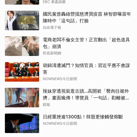
EBC 東森娛樂
國民黨曾轟綠營擋慈濟買疫苗 林智群曝當年
陳時中「這句話」打臉
自由電子報
電商老闆不倫女主管！正宮翻出「超色道具
包」崩潰
民視新聞網
胡錦濤遭滅門？知情官員：習近平應不會謀
害
NOWNEWS今日新聞
辣妹穿透視裝逛古蹟…高開衩「臀肉往裙外
擠」畫面瘋傳！導覽員「一句話」勸離被狂
讚
鏡報
日經重挫逾1300點！韓股更慘觸發熔斷
NOWNEWS今日新聞