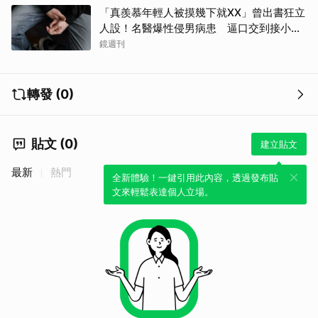
「真羨慕年輕人被摸幾下就XX」曾出書狂立
人設！名醫爆性侵男病患 逼口交到接小孩
鬧鐘響才停
鏡週刊
轉發 (0)
貼文 (0)
建立貼文
最新
熱門
全新體驗！一鍵引用此內容，透過發布貼
文來輕鬆表達個人立場。
取消