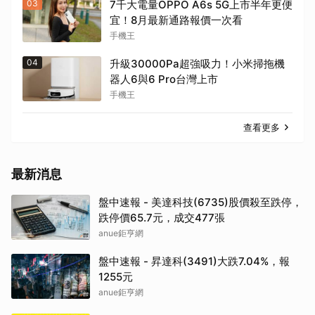
03
7千大電量OPPO A6s 5G上市半年更便
宜！8月最新通路報價一次看
手機王
04
升級30000Pa超強吸力！小米掃拖機
器人6與6 Pro台灣上市
手機王
查看更多
最新消息
盤中速報 - 美達科技(6735)股價殺至跌停，
跌停價65.7元，成交477張
anue鉅亨網
盤中速報 - 昇達科(3491)大跌7.04%，報
1255元
anue鉅亨網