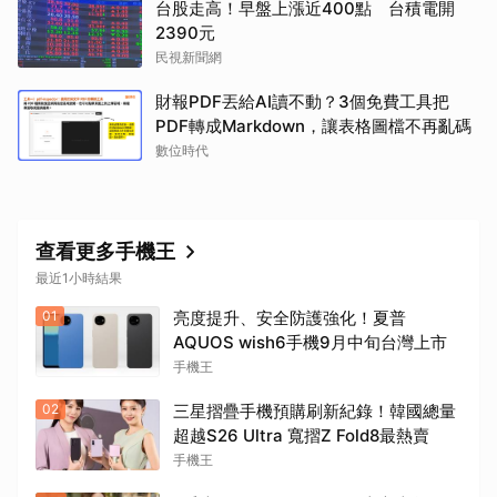
台股走高！早盤上漲近400點 台積電開
2390元
民視新聞網
財報PDF丟給AI讀不動？3個免費工具把
PDF轉成Markdown，讓表格圖檔不再亂碼
數位時代
查看更多手機王
最近1小時結果
01
亮度提升、安全防護強化！夏普
AQUOS wish6手機9月中旬台灣上市
手機王
02
三星摺疊手機預購刷新紀錄！韓國總量
超越S26 Ultra 寬摺Z Fold8最熱賣
手機王