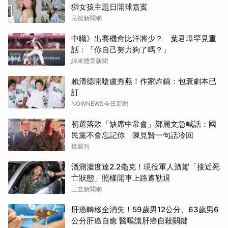
獅女孩主題日開球嘉賓
民視新聞網
中職》出賽機會比洋將少？ 葉君璋罕見重
話：「你自己努力夠了嗎？」
緯來體育新聞
賴清德開嗆盧秀燕！作家炸鍋：包衰劇本已
訂
NOWNEWS今日新聞
初選落敗「缺席中常會」鄭麗文急喊話：國
民黨不會忘記你 陳見賢一句話冷回
鏡週刊
酒測濃度達2.2毫克！現役軍人酒駕「接近死
亡狀態」照樣開車上路遭勒退
三立新聞網
肝癌轉移全消失！59歲男12公分、63歲男6
公分肝癌自癒 醫曝讓肝癌自殺關鍵