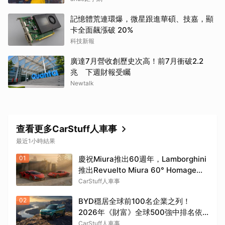
記憶體荒連環爆，微星跟進華碩、技嘉，顯
卡全面飆漲破 20%
科技新報
廣達7月營收創歷史次高！前7月衝破2.2
兆 下週財報受矚
Newtalk
查看更多CarStuff人車事
最近1小時結果
01
慶祝Miura推出60週年，Lamborghini
推出Revuelto Miura 60° Homage特
仕車款
CarStuff人車事
02
BYD穩居全球前100名企業之列！
2026年《財富》全球500強中排名依
舊是第91名
CarStuff人車事