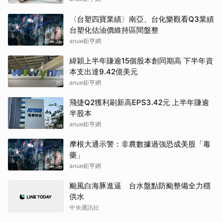
〈台塑四寶業績〉南亞、台化樂觀看Q3業績
台塑化估油價維持區間盤整
anue鉅亨網
緯穎上半年賺逾15個股本創同期高 下半年資
本支出達9.42億美元
anue鉅亨網
飛捷Q2獲利刷新高EPS3.42元 上半年賺逾
半股本
anue鉅亨網
摩根大通示警：非農數據過強恐成美股「毒
藥」
anue鉅亨網
颱風白海豚進逼 台水盤點防颱整備全力穩
供水
中央通訊社