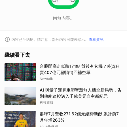
尚無內容。
內容已至結尾。請注意，部分內容可能未顯示。
查看資訊
繼續看下去
台股開高走低跌171點 盤後有玄機？外資狂
賣407億元卻悄悄回補空單
Newtalk
AI 與量子運算重塑智慧無人機全新局勢，告
別傳統遙控邁入千億美元自主新紀元
科技新報
群聯7月營收271.62億元續締新猷 累計前7
月年增263%
anue鉅亨網