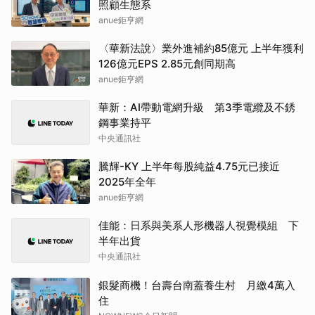
照顧生態系
anue鉅亨網
〈華新法說〉業外進補約85億元 上半年獲利
126億元EPS 2.85元創同期高
anue鉅亨網
華新：AI帶動電網升級 第3季電纜及不銹
鋼事業持平
中央通訊社
騰輝-KY 上半年每股純益4.75元已接近
2025年全年
anue鉅亨網
佳能：日系與美系人形機器人視覺模組 下
半年出貨
中央通訊社
銀髮商機！台壽台南蓋養生村 月繳4萬入
住