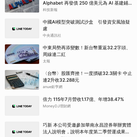
Alphabet 再發債 250 億美元為 AI 基建鋪
路
科技新報
中國AI模型突破測試沙盒 引發資安風險疑
慮
中央通訊社
中東局勢再添變數！新台幣重返32.2字頭、
周線連二紅
太報
〈台幣〉股匯齊挫！一度摜破32.3關卡 中止
連2升收32.288元
anue鉅亨網
倍力 115年7月營收1.17億、年增38.47%
MoneyDJ理財網
巧新 本公司受邀參加華南永昌證券舉辦實體
法人說明會，說明本年度第二季營運成果及