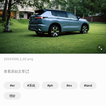
20241009_2_02.png
查看原始文章
#er
#系統
#ph
#ev
#land
理財