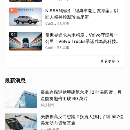
03
NISSAN推出「經典車老朋友專案」以
匠人精神煥新珍品座駕
CarStuff人車事
04
當世界追求奈米精度，Volvo守護每一
公里！Volvo Trucks承諾成為高科技供
應鏈的可靠夥伴
CarStuff人車事
查看更多
最新消息
長鑫存儲評估興建第六座 12 吋晶圓廠，月
產能拚翻倍衝破 60 萬片
科技新報
美股創高反而想跑？投資人獲利了結 557億
美元湧向貨幣基金
anue鉅亨網