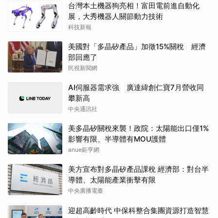
台灣本土機器狗亮相！富田電前進自動化
展，大秀機器人關節動力技術
科技新報
美國對「多晶矽產品」加徵15%關稅 經濟
部回應了
民視新聞網
AI伺服器需求強 廣達緯創仁寶7月營收同
攀新高
中央通訊社
美多晶矽關稅來襲！政院：太陽能出口僅1%
影響有限、半導體有MOU護體
anue鉅亨網
美方宣布對多晶矽產品課稅 經濟部：對台半
導體、太陽能產業衝擊有限
中央廣播電臺
迎超高齡時代 中保科整合集團資源打造智慧