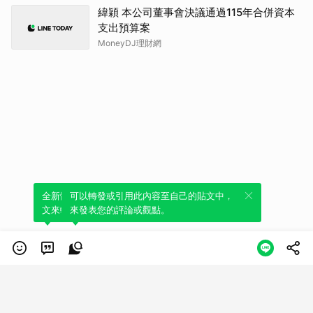
緯穎 本公司董事會決議通過115年合併資本
支出預算案
MoneyDJ理財網
全新體驗！一鍵引用此內容，透過發布貼
可以轉發或引用此內容至自己的貼文中，
文來輕鬆表達個人立場。
來發表您的評論或觀點。
類別
服務條款
隱私權政策
服務聲明