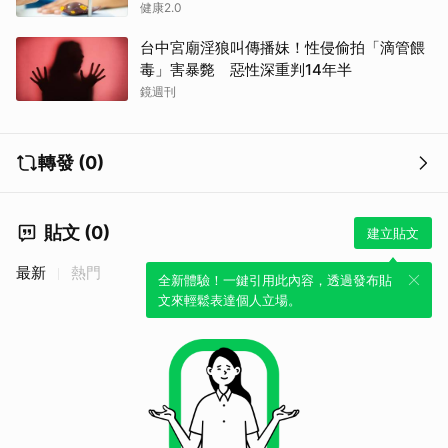
健康2.0
台中宮廟淫狼叫傳播妹！性侵偷拍「滴管餵
毒」害暴斃 惡性深重判14年半
鏡週刊
轉發 (0)
取消
貼文 (0)
建立貼文
最新
熱門
全新體驗！一鍵引用此內容，透過發布貼
文來輕鬆表達個人立場。