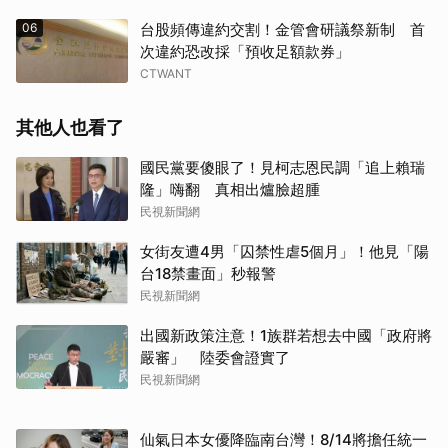
06
台股頻傳違約交割！金管會研議祭新制 首
次違約恐改採「預收足額款券」
CTWANT
其他人也看了
國民黨要傻眼了！見柯志恩民調「追上賴瑞
隆」嗨翻 真相出爐臉超腫
民視新聞網
女街友遭4男「囚禁性虐5個月」！他見「陽
台18禁畫面」秒報警
民視新聞網
出國新政策注意！1族群若想去中國「政府將
嚴審」 陸委會證實了
民視新聞網
仙氣日本女優降臨南台灣！8/14將擔任統一