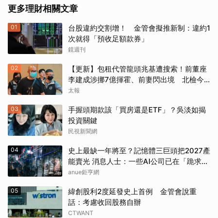
更多理財相關文章
01
台股違約交割增！ 金管會擬推新制：違約1
次就得「預收足額款券」
鏡週刊
02
【更新】包租代管龍頭兆基遭搜索！前董座
李建成涉挪7億揮霍、前妻閃出境 北檢今
約談
太報
03
手握頭期款該「買房還是ETF」？吳淡如揭
投資關鍵
民視新聞網
04
史上最缺一年將至？記憶體三巨頭把2027產
能賣光 消息人士：一些AI公司已在「跪求晶
片」
anue鉅亨網
05
緯創股利2度延發史上首例 金管會說重
話：考慮收回股務自辦
CTWANT