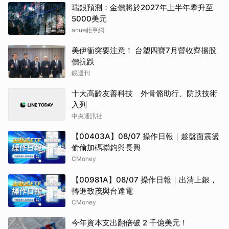
瑞銀預測：金價將於2027年上半年攀升至
5000美元
anue鉅亨網
美伊衝突要注意！ 台塑四寶7月營收齊揚股
價抗跌
鏡週刊
十大高齡友善科技 外骨骼助行、防跌技術
入列
中央通訊社
【00403A】08/07 操作日報｜趁盤面震盪
偷偷加碼聯鈞與長興
CMoney
【00981A】08/07 操作日報｜出清上銀，
轉進致茂與台達電
CMoney
今年資本支出翻倍破 2 千億美元！