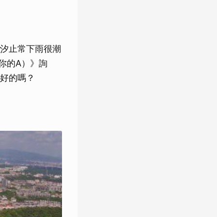
汐止常下雨很潮
你的A）》詢
好的嗎？