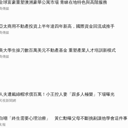
全球富豪重塑澳洲豪華公寓市場 青睞在地特色與高階服務
商傳媒
亞太商用不動產投資上半年達四年新高，國際資金回流成推手
商傳媒
美大學生操刀數百萬美元不動產基金 重塑產業人才培訓新模式
商傳媒
人夫遭戴綠帽求償百萬！小王控人妻「跟多人極樂」下場曝光
民視新聞網
自嘲「終生需要心理治療」 黃仁勳曝父母不斷挑剔讓他學會這件事
太報