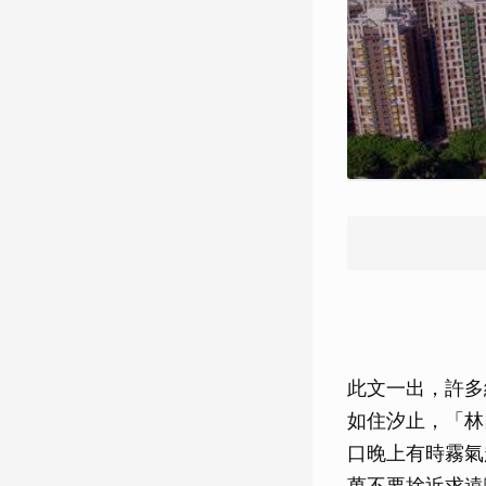
此文一出，許多
如住汐止，「林
口晚上有時霧氣
萬不要捨近求遠