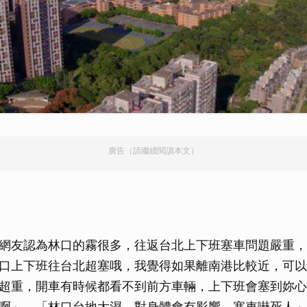
廣告（請繼續閱讀本文）
網友認為林口的霧很多，往返台北上下班塞車問題嚴重，
口上下班往台北超塞哦，我覺得如果離南港比較近，可以
超重，開車有時候都看不到前方車輛，上下班會塞到妳心
啊」、「林口台地太濕，對身體會有影響，塞車嚇死人」