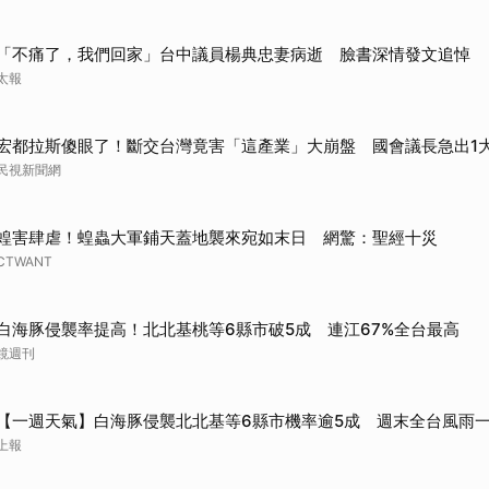
「不痛了，我們回家」台中議員楊典忠妻病逝 臉書深情發文追悼
太報
宏都拉斯傻眼了！斷交台灣竟害「這產業」大崩盤 國會議長急出1
民視新聞網
蝗害肆虐！蝗蟲大軍鋪天蓋地襲來宛如末日 網驚：聖經十災
CTWANT
白海豚侵襲率提高！北北基桃等6縣市破5成 連江67%全台最高
鏡週刊
【一週天氣】白海豚侵襲北北基等6縣市機率逾5成 週末全台風雨
上報